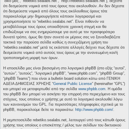
“δικό μας”, “rebetiko.sealabs.net”, “http://rebetiko.sealabs.net”), δέχεστε
ότι δεσμεύεστε νομικά από τους όρους που ακολουθούν. Αν δεν δέχεστε
ότι δεσμεύεστε νομικά από όλους τους ακόλουθους όρους τότε
παρακαλούμε μην δημιουργήσετε κάποιον λογαριασμό και
χρησιμοποιήσετε το “rebetiko.sealabs.net”. Είναι πιθανόν να
μεταβάλλουμε τους όρους οποιαδήποτε χρονική στιγμή και θα
επιδιώξουμε να σας ενημερώσουμε για αυτό με τον προσφορότερο
δυνατό τρόπο, όμως θα ήταν συνετό εκ μέρους σας να ξαναδιαβάζετε
τακτικά την παρούσα σελίδα καθώς η συνεχιζόμενη χρήση του
“rebetiko.sealabs.net” μετά τις εκάστοτε αλλαγές δείχνει πως δέχεστε ότι
δεσμεύεστε νομικά από αυτούς τους όρους με την ανανεωμένη και/ή
τροποποιημένη μορφή των όρων.
Η ιστοσελίδα μας είναι βασισμένη στο λογισμικό phpBB (στο εξής “αυτοί”,
“αυτών”, “αυτούς”, “λογισμικό phpBB”, “www.phpbb.com”, “phpBB Group”,
“phpBB Teams”) που είναι a bulletin board solution κάτω από ΓΕΝΙΚΗ
ΑΔΕΙΑ ΔΗΜΟΣΙΑΣ ΧΡΗΣΗΣ “
General Public License
” (hereinafter “GPL”)
και μπορεί να μεταφορτωθεί από την σελίδα
www.phpbb.com
. Η ομάδα
του phpBB δεν μπορεί να ασκήσει την επιρροή στο περιεχόμενο και τους
στόχους, τους οποίους ο χρήστης με αυτό το λογισμικό ακολουθεί λόγω
των κανονισμών του GPL. Για περισσότερες πληροφορίες σχετικά με το
phpBB, παρακαλούμε δείτε τα παρακάτω:
http://www.phpbb.com/
.
Η ρεμπετοσελίδα rebetiko.sealabs.net, λειτουργεί υπό τους κάτωθι όρους
χρήσης τους οποίους ο επισκέπτης / μέλος των σελίδων του δικτυακού