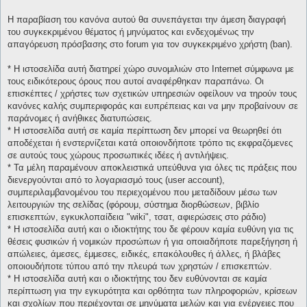
Η παραβίαση του κανόνα αυτού θα συνεπάγεται την άμεση διαγραφή
του συγκεκριμένου θέματος ή μηνύματος και ενδεχομένως την
απαγόρευση πρόσβασης στο forum για τον συγκεκριμένο χρήστη (ban).
* H ιστοσελίδα αυτή διατηρεί χώρο συνομιλιών στο Internet σύμφωνα με
τους ειδικότερους όρους που αυτοί αναφέρθηκαν παραπάνω. Οι
επισκέπτες / χρήστες των σχετικών υπηρεσιών οφείλουν να τηρούν τους
κανόνες καλής συμπεριφοράς και ευπρέπειας και να μην προβαίνουν σε
παράνομες ή ανήθικες διατυπώσεις.
* H ιστοσελίδα αυτή σε καμία περίπτωση δεν μπορεί να θεωρηθεί ότι
αποδέχεται ή ενστερνίζεται κατά οποιονδήποτε τρόπο τις εκφραζόμενες
σε αυτούς τους χώρους προσωπικές ιδέες ή αντιλήψεις.
* Τα μέλη παραμένουν αποκλειστικά υπεύθυνα για όλες τις πράξεις που
διενεργούνται από το λογαριασμό τους (user account),
συμπεριλαμβανομένου του περιεχομένου που μεταδίδουν μέσω των
λειτουργιών της σελίδας (φόρουμ, σύστημα διορθώσεων, βιβλίο
επισκεπτών, εγκυκλοπαίδεια "wiki", τσατ, αφιερώσεις στο ράδιο)
* H ιστοσελίδα αυτή και ο ιδιοκτήτης του δε φέρουν καμία ευθύνη για τις
θέσεις φυσικών ή νομικών προσώπων ή για οποιαδήποτε παρεξήγηση ή
απώλειες, άμεσες, έμμεσες, ειδικές, επακόλουθες ή άλλες, ή βλάβες
οποιουδήποτε τύπου από την πλευρά των χρηστών / επισκεπτών.
* H ιστοσελίδα αυτή και ο ιδιοκτήτης του δεν ευθύνονται σε καμία
περίπτωση για την εγκυρότητα και ορθότητα των πληροφοριών, κρίσεων
και σχολίων που περιέχονται σε μηνύματα μελών και για ενέργειες που