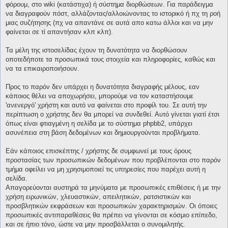
φόρουμ, στο wiki (κατάστιχα) ή σύστημα διορθώσεων. Για παράδειγμα
να διαγραφούν πόστ, αλλάζοντας/αλλοιώνοντας το ιστορικό ή πχ τη ροή
μιας συζήτησης (πχ να απαντάνε σε αυτά απο κατω άλλοι και να μην
φαίνεται σε τί απαντήσαν κλπ κλπ).
Τα μέλη της ιστοσελίδας έχουν τη δυνατότητα να διορθώσουν
οποτεδήποτε τα προσωπικά τους στοιχεία και πληροφορίες, καθώς και
να τα επικαιροποιήσουν.
Προς το παρόν δεν υπάρχει η δυνατότητα διαγραφής μέλους, εαν
κάποιος θέλει να αποχωρήσει, μπορούμε να τον καταστήσουμε
'ανενεργό' χρήστη και αυτό να φαίνεται στο προφίλ του. Σε αυτή την
περίπτωση ο χρήστης δεν θα μπορεί να συνδεθεί. Αυτό γίνεται γιατί έτσι
όπως είναι φτιαγμένη η σελίδα με το σύστημα phpbb2, υπάρχει
ασυνέπεια στη βάση δεδομένων και δημιουργούνται προβλήματα.
Εάν κάποιος επισκέπτης / χρήστης δε συμφωνεί με τους όρους
προστασίας των προσωπικών δεδομένων που προβλέπονται στο παρόν
τμήμα οφείλει να μη χρησιμοποιεί τις υπηρεσίες που παρέχει αυτή η
σελίδα.
Απαγορεύονται αυστηρά τα μηνύματα με προσωπικές επιθέσεις ή με την
χρήση ειρωνικών, χλευαστικών, απειλητικών, ρατσιστικών και
προσβλητικών εκφράσεων και προσωπικών χαρακτηρισμών. Οι όποιες
προσωπικές αντιπαραθέσεις θα πρέπει να γίνονται σε κόσμιο επίπεδο,
και σε ήπιο τόνο, ώστε να μην προσβάλλεται ο συνομιλητής.