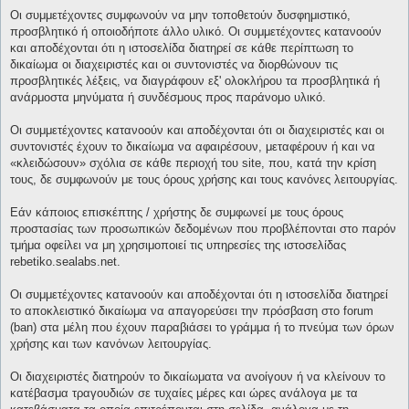
Οι συμμετέχοντες συμφωνούν να μην τοποθετούν δυσφημιστικό,
προσβλητικό ή οποιοδήποτε άλλο υλικό. Οι συμμετέχοντες κατανοούν
και αποδέχονται ότι η ιστοσελίδα διατηρεί σε κάθε περίπτωση το
δικαίωμα οι διαχειριστές και οι συντονιστές να διορθώνουν τις
προσβλητικές λέξεις, να διαγράφουν εξ' ολοκλήρου τα προσβλητικά ή
ανάρμοστα μηνύματα ή συνδέσμους προς παράνομο υλικό.
Οι συμμετέχοντες κατανοούν και αποδέχονται ότι οι διαχειριστές και οι
συντονιστές έχουν το δικαίωμα να αφαιρέσουν, μεταφέρουν ή και να
«κλειδώσουν» σχόλια σε κάθε περιοχή του site, που, κατά την κρίση
τους, δε συμφωνούν με τους όρους χρήσης και τους κανόνες λειτουργίας.
Εάν κάποιος επισκέπτης / χρήστης δε συμφωνεί με τους όρους
προστασίας των προσωπικών δεδομένων που προβλέπονται στο παρόν
τμήμα οφείλει να μη χρησιμοποιεί τις υπηρεσίες της ιστοσελίδας
rebetiko.sealabs.net.
Οι συμμετέχοντες κατανοούν και αποδέχονται ότι η ιστοσελίδα διατηρεί
το αποκλειστικό δικαίωμα να απαγορεύσει την πρόσβαση στο forum
(ban) στα μέλη που έχουν παραβιάσει το γράμμα ή το πνεύμα των όρων
χρήσης και των κανόνων λειτουργίας.
Οι διαχειριστές διατηρούν το δικαίωματα να ανοίγουν ή να κλείνουν το
κατέβασμα τραγουδιών σε τυχαίες μέρες και ώρες ανάλογα με τα