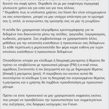
δυνατό πιο σαφή τρόπο. Θυμηθείτε ότι με μια σαφέστερη περιγραφή
γλυτώνετε χρόνο και για εσάς και για τους άλλους.
* Θυμηθείτε πως οι υπόλοιποι χρήστες του forum δεν είναι υποχρεωμένοι
να σας απαντήσουν, μπορεί να μην υπάρχει απάντηση για το ερώτημά
σας ή, απλά, οι αναγνώστες της ερώτησής σας να μην τη γνωρίζουν.
Η σελίδα δεν χρησιμοποιεί αλγορίθμους κρυπτογράφησης για τα
δεδομένα που διακινούνται μέσω της σελίδας, τραγούδια, λογαριασμούς,
κωδικούς, μηνύματα. Σας συμβουλεύουμε να χρησιμοποιείτε άλλες
μεθόδους για την αποστολή ευαίσθητων ή προσωπικών σας δεδομένων.
Σε κάθε περίπτωση η ρεμπετοσελίδα δεν φέρει καμία ευθύνη για τυχόν
απώλειες ευαίσθητων ή προσωπικών δεδομένων.
Οποιαδήποτε απορία για κλείδωμα ή διαγραφή μηνύματος ή θέματος θα
πρέπει να υποβάλλεται με προσωπικό μήνυμα (PM) ή e-mail στους
αρμόδιους Συντονιστές ή τον Διαχειριστή και όχι με δημιουργία θέματος
(thread) ή μηνύματος (post). Η παραβίαση του κανόνα αυτού θα
συνεπάγεται το κλείδωμα ή και τη διαγραφή του συγκεκριμένου θέματος
ή μηνύματος και ο χρήστης θα λαμβάνει προειδοποίηση με προσωπικό
μήνυμα.
Πρέπει να είστε προσεκτικοί να μην χρησιμοποιείτε εκφράσεις εκείνες
που μπορεί να προσβάλλουν την προσωπικότητα των συμμετεχόντων
στις συζητήσεις, στις διάφορες κατηγορίες του Forum.