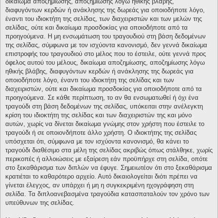
δικαίωμα αποζημίωσης, αποζημίωσης λόγω ηθικής βλάβης,
διαφυγόντων κερδών ή ανάκλησης της δωρεάς για οποιοδήποτε λόγο,
έναντι του ιδιοκτήτη της σελίδας, των διαχειριστών και των μελών της
σελίδας, ούτε και δικαίωμα προσδοκίας για οποιοδήποτε από τα
προηγούμενα. Η μη ενσωμάτωση του τραγουδιού στη βάση δεδομένων
της σελίδας, σύμφωνα με τον ισχύοντα κανονισμό, δεν γεννά δικαίωμα
επιστροφής του τραγουδιού στο μέλος που το έστειλε, ούτε γεννά προς
όφελος αυτού του μέλους, δικαίωμα αποζημίωσης, αποζημίωσης λόγω
ηθικής βλάβης, διαφυγόντων κερδών ή ανάκλησης της δωρεάς για
οποιοδήποτε λόγο, έναντι του ιδιοκτήτη της σελίδας και των
διαχειριστών, ούτε και δικαίωμα προσδοκίας για οποιοδήποτε από τα
προηγούμενα. Σε κάθε περίπτωση, το αν θα ενσωματωθεί ή όχι ένα
τραγούδι στη βάση δεδομένων της σελίδας, υπόκειται στην ανέλεγκτη
κρίση του ιδιοκτήτη της σελίδας και των διαχειριστών της και μόνο
αυτών, χωρίς να δίνεται δικαίωμα γνώμης στον χρήστη που έστειλε το
τραγούδι ή σε οποιονδήποτε άλλο χρήστη. Ο ιδιοκτήτης της σελίδας
υπόσχεται ότι, σύμφωνα με τον ισχύοντα κανονισμό, θα κάνει το
τραγούδι διαθέσιμο στα μέλη της σελίδας ακριβώς όπως στάλθηκε, χωρίς
περικοπές ή αλλοιώσεις με εξαίρεση εάν προϋπήρχε στη σελίδα, οπότε
στο ξεκαθάρισμα των διπλών να έφυγε. Σημειωτέον ότι στο ξεκαθάρισμα
κρατιέται το καθαρότερο αρχείο. Αυτό δικαιολογείται διότι πρέπει να
γίνεται έλεγχος, αν υπάρχει ή μη η συγκεκριμένη ηχογράφηση στη
σελίδα. Τα διπλοανεβασμένα τραγούδια κατασπαταλούν τον χρόνο των
υπεύθυνων της σελίδας.