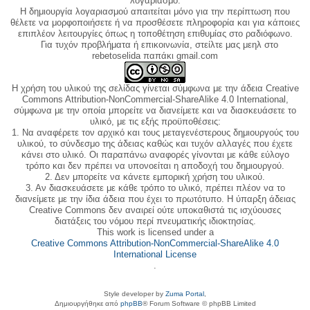
λογαριασμό.
Η δημιουργία λογαριασμού απαιτείται μόνο για την περίπτωση που
θέλετε να μορφοποιήσετε ή να προσθέσετε πληροφορία και για κάποιες
επιπλέον λειτουργίες όπως η τοποθέτηση επιθυμίας στο ραδιόφωνο.
Για τυχόν προβλήματα ή επικοινωνία, στείλτε μας μεηλ στο
rebetoselida παπάκι gmail.com
Η χρήση του υλικού της σελίδας γίνεται σύμφωνα με την άδεια Creative
Commons Attribution-NonCommercial-ShareAlike 4.0 International,
σύμφωνα με την οποία μπορείτε να διανείμετε και να διασκευάσετε το
υλικό, με τις εξής προϋποθέσεις:
1. Να αναφέρετε τον αρχικό και τους μεταγενέστερους δημιουργούς του
υλικού, το σύνδεσμο της άδειας καθώς και τυχόν αλλαγές που έχετε
κάνει στο υλικό. Οι παραπάνω αναφορές γίνονται με κάθε εύλογο
τρόπο και δεν πρέπει να υπονοείται η αποδοχή του δημιουργού.
2. Δεν μπορείτε να κάνετε εμπορική χρήση του υλικού.
3. Αν διασκευάσετε με κάθε τρόπο το υλικό, πρέπει πλέον να το
διανείμετε με την ίδια άδεια που έχει το πρωτότυπο. Η ύπαρξη άδειας
Creative Commons δεν αναιρεί ούτε υποκαθιστά τις ισχύουσες
διατάξεις του νόμου περί πνευματικής ιδιοκτησίας.
This work is licensed under a
Creative Commons Attribution-NonCommercial-ShareAlike 4.0
International License
.
Style developer by
Zuma Portal
,
Δημιουργήθηκε από
phpBB
® Forum Software © phpBB Limited