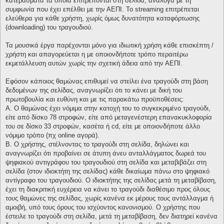
κατεβάσματα τα οποία επιτρέπονται στη σελίδα, ανάλογα με τη
συμφωνία που έχει επέλθει με την ΑΕΠΙ. Το streaming επιτρέπεται
ελεύθερα για κάθε χρήστη, χωρίς όμως δυνατότητα καταφόρτωσης
(downloading) του τραγουδιού.
Τα μουσικά έργα παρέχονται μόνο για ιδιωτική χρήση κάθε επισκέπτη /
χρήστη και απαγορεύεται η με οποιονδήποτε τρόπο περαιτέρω
εκμετάλλευση αυτών χωρίς την σχετική άδεια από την ΑΕΠΙ.
Εφόσον κάποιος θαμώνας επιθυμεί να στείλει ένα τραγούδι στη βάση
δεδομένων της σελίδας, αναγνωρίζει ότι το κάνει με δική του
πρωτοβουλία και ευθύνη και με τις παρακάτω προϋποθέσεις:
Α. Ο θαμώνας έχει νόμιμα στην κατοχή του το συγκεκριμένο τραγούδι,
είτε από δίσκο 78 στροφών, είτε από μεταγενέστερη επανακυκλοφορία
του σε δίσκο 33 στροφών, κασέτα ή cd, είτε με οποιονδήποτε άλλο
νόμιμο τρόπο (πχ online αγορά).
Β. Ο χρήστης, στέλνοντας το τραγούδι στη σελίδα, δηλώνει και
αναγνωρίζει ότι προβαίνει σε άτυπη άνευ ανταλλάγματος δωρεά του
ψηφιακού αντιγράφου του τραγουδιού στη σελίδα και μεταβιβάζει στη
σελίδα (στον ιδιοκτήτη της σελίδας) κάθε δικαίωμα πάνω στο ψηφιακό
αντίγραφο του τραγουδιού. Ο ιδιοκτήτης της σελίδας μετά τη μεταβίβαση,
έχει τη διακριτική ευχέρεια να κάνει το τραγούδι διαθέσιμο προς όλους
τους θαμώνες της σελίδας, χωρίς κανένα εκ μέρους τους αντάλλαγμα ή
αμοιβή, υπό τους όρους του ισχύοντος κανονισμού. Ο χρήστης που
έστειλε το τραγούδι στη σελίδα, μετά τη μεταβίβαση, δεν διατηρεί κανένα