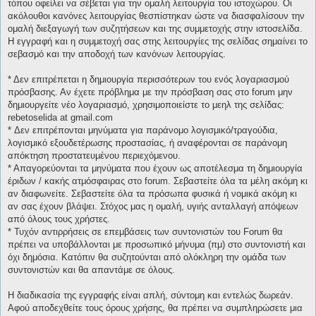
τόπου οφείλει να σέβεται για την ομαλή λειτουργία του ιστοχώρου. Οι
ακόλουθοι κανόνες λειτουργίας θεσπίστηκαν ώστε να διασφαλίσουν την
ομαλή διεξαγωγή των συζητήσεων και της συμμετοχής στην ιστοσελίδα.
Η εγγραφή και η συμμετοχή σας στης λειτουργίες της σελίδας σημαίνει το
σεβασμό και την αποδοχή των κανόνων λειτουργίας.
* Δεν επιτρέπεται η δημιουργία περισσότερων του ενός λογαριασμού
πρόσβασης. Αν έχετε πρόβλημα με την πρόσβαση σας στο forum μην
δημιουργείτε νέο λογαριασμό, χρησιμοποιείστε το μεηλ της σελίδας:
rebetoselida at gmail.com
* Δεν επιτρέπονται μηνύματα για παράνομο λογισμικό/τραγούδια,
λογισμικό εξουδετέρωσης προστασίας, ή αναφέρονται σε παράνομη
απόκτηση προστατευμένου περιεχόμενου.
* Απαγορεύονται τα μηνύματα που έχουν ως αποτέλεσμα τη δημιουργία
έριδων / κακής ατμόσφαιρας στο forum. Σεβαστείτε όλα τα μέλη ακόμη κι
αν διαφωνείτε. Σεβαστείτε όλα τα πρόσωπα φυσικά ή νομικά ακόμη κι
αν σας έχουν βλάψει. Στόχος μας η ομαλή, υγιής ανταλλαγή απόψεων
από όλους τους χρήστες.
* Τυχόν αντιρρήσεις σε επεμβάσεις των συντονιστών του Forum θα
πρέπει να υποβάλλονται με προσωπικό μήνυμα (πμ) στο συντονιστή και
όχι δημόσια. Κατόπιν θα συζητούνται από ολόκληρη την ομάδα των
συντονιστών και θα απαντάμε σε όλους.
Η διαδικασία της εγγραφής είναι απλή, σύντομη και εντελώς δωρεάν.
Αφού αποδεχθείτε τους όρους χρήσης, θα πρέπει να συμπληρώσετε μια