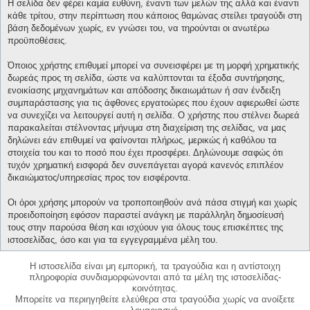
Η σελίδα δεν φέρει καμία ευθύνη, έναντι των μελών της αλλά και έναντι
κάθε τρίτου, στην περίπτωση που κάποιος θαμώνας στείλει τραγούδι στη
βάση δεδομένων χωρίς, εν γνώσει του, να τηρούνται οι ανωτέρω
προϋποθέσεις.
Όποιος χρήστης επιθυμεί μπορεί να συνεισφέρει με τη μορφή χρηματικής
δωρεάς προς τη σελίδα, ώστε να καλύπτονται τα έξοδα συντήρησης,
ενοικίασης μηχανημάτων και απόδοσης δικαιωμάτων ή σαν ένδειξη
συμπαράστασης για τις άφθονες εργατοώρες που έχουν αφιερωθεί ώστε
να συνεχίζει να λειτουργεί αυτή η σελίδα. Ο χρήστης που στέλνει δωρεά
παρακαλείται στέλνοντας μήνυμα στη διαχείριση της σελίδας, να μας
δηλώνει εάν επιθυμεί να φαίνονται πλήρως, μερικώς ή καθόλου τα
στοιχεία του και το ποσό που έχει προσφέρει. Δηλώνουμε σαφώς ότι
τυχόν χρηματική εισφορά δεν συνεπάγεται αγορά κανενός επιπλέον
δικαιώματος/υπηρεσίας προς τον εισφέροντα.
Οι όροι χρήσης μπορούν να τροποποιηθούν ανά πάσα στιγμή και χωρίς
προειδοποίηση εφόσον παραστεί ανάγκη με παράλληλη δημοσίευσή
τους στην παρούσα θέση και ισχύουν για όλους τους επισκέπτες της
ιστοσελίδας, όσο και για τα εγγεγραμμένα μέλη του.
Η ιστοσελίδα είναι μη εμπορική, τα τραγούδια και η αντίστοιχη
πληροφορία συνδιαμορφώνονται από τα μέλη της ιστοσελίδας-
κοινότητας.
Μπορείτε να περιηγηθείτε ελεύθερα στα τραγούδια χωρίς να ανοίξετε