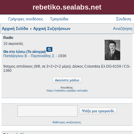
rebetiko.sealabs.net
Γρήγορες συνδέσεις
Τραγούδια
Σύνδεση
Αρχική Σελίδα
Αρχική Συζητήσεων
Αναζήτηση
Radio
10 ακροατές
pageview
Θα στο λύσω (Το αίνιγμα)
Παπάζογλου Β.
-
Περπινιάδης Σ.
- 1936
9σημος απτάλικος (9/8, σε 3+2+2+2 μέρη). Δίσκος Columbia Ελ DG-6159 / CG-
1360
Απευθείας:
https://rebetiko.sealabs.net/radio
Βαθύτερες αναζητήσεις;