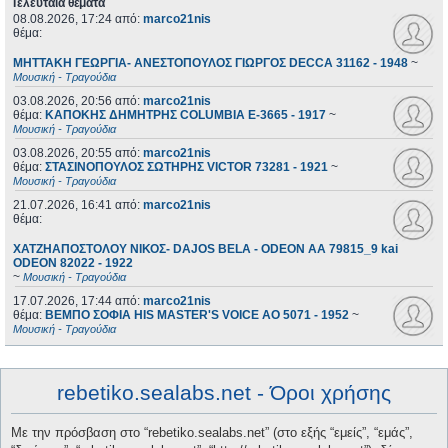
Τελευταία θέματα
08.08.2026, 17:24
από:
marco21nis
θέμα:
ΜΗΤΤΑΚΗ ΓΕΩΡΓΙΑ- ΑΝΕΣΤΟΠΟΥΛΟΣ ΓΙΩΡΓΟΣ DECCA 31162 - 1948
~
Μουσική - Τραγούδια
03.08.2026, 20:56
από:
marco21nis
θέμα:
ΚΑΠΟΚΗΣ ΔΗΜΗΤΡΗΣ COLUMBIA E-3665 - 1917
~
Μουσική - Τραγούδια
03.08.2026, 20:55
από:
marco21nis
θέμα:
ΣΤΑΣΙΝΟΠΟΥΛΟΣ ΣΩΤΗΡΗΣ VICTOR 73281 - 1921
~
Μουσική - Τραγούδια
21.07.2026, 16:41
από:
marco21nis
θέμα:
ΧΑΤΖΗΑΠΟΣΤΟΛΟΥ ΝΙΚΟΣ- DAJOS BELA - ODEON AA 79815_9 kai
ODEON 82022 - 1922
~
Μουσική - Τραγούδια
17.07.2026, 17:44
από:
marco21nis
θέμα:
ΒΕΜΠΟ ΣΟΦΙΑ HIS MASTER'S VOICE AO 5071 - 1952
~
Μουσική - Τραγούδια
rebetiko.sealabs.net - Όροι χρήσης
Με την πρόσβαση στο “rebetiko.sealabs.net” (στο εξής “εμείς”, “εμάς”,