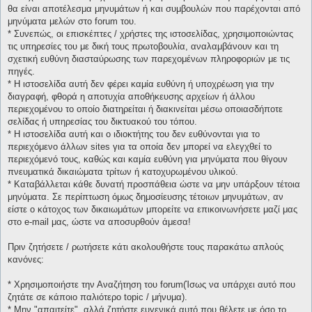
θα είναι αποτέλεσμα μηνυμάτων ή και συμβουλών που παρέχονται από
μηνύματα μελών στο forum του.
* Συνεπώς, οι επισκέπτες / χρήστες της ιστοσελίδας, χρησιμοποιώντας
τις υπηρεσίες του με δική τους πρωτοβουλία, αναλαμβάνουν και τη
σχετική ευθύνη διασταύρωσης των παρεχομένων πληροφοριών με τις
πηγές.
* H ιστοσελίδα αυτή δεν φέρει καμία ευθύνη ή υποχρέωση για την
διαγραφή, φθορά η αποτυχία αποθήκευσης αρχείων ή άλλου
περιεχομένου το οποίο διατηρείται ή διακινείται μέσω οποιασδήποτε
σελίδας ή υπηρεσίας του δικτυακού του τόπου.
* H ιστοσελίδα αυτή και ο ιδιοκτήτης του δεν ευθύνονται για το
περιεχόμενο άλλων sites για τα οποία δεν μπορεί να ελεγχθεί το
περιεχόμενό τους, καθώς και καμία ευθύνη για μηνύματα που θίγουν
πνευματικά δικαιώματα τρίτων ή κατοχυρωμένου υλικού.
* Καταβάλλεται κάθε δυνατή προσπάθεια ώστε να μην υπάρξουν τέτοια
μηνύματα. Σε περίπτωση όμως δημοσίευσης τέτοιων μηνυμάτων, αν
είστε ο κάτοχος των δικαιωμάτων μπορείτε να επικοινωνήσετε μαζί μας
στο e-mail μας, ώστε να αποσυρθούν άμεσα!
Πριν ζητήσετε / ρωτήσετε κάτι ακολουθήστε τους παρακάτω απλούς
κανόνες:
* Χρησιμοποιήστε την Αναζήτηση του forum(Ίσως να υπάρχει αυτό που
ζητάτε σε κάποιο παλιότερο topic / μήνυμα).
* Μην "απαιτείτε", αλλά ζητήστε ευγενικά αυτό που θέλετε με όσο το