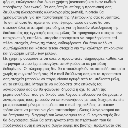
φόρμα, επιλέγοντας ένα όνομα χρήστη (username) και έναν κωδικό
πρόσβασης (password). θα σας ζητηθεί επίσης η προσωπική σας
διεύθυνση ηλεκτρονικής αλληλογραφίας (e-mail), η οποία θα
χρησιμοποιηθεί για την πιστοποίηση της ηλεκτρονικής σας ταυτότητας.
Το e-mail αυτό θα πρέπει να είναι έγκυρο, αφού σε αυτό θα σας
σταλούν όλες οι απαραίτητες οδηγίες για τη δωρεάν ολοκλήρωση της
διαδικασίας της εγγραφής σας ως μέλος. Τα προηγούμενα στοιχεία είναι
υποχρεωτικά, επιπλέον μπορείτε προαιρετικά να συμπληρώσετε επί
πλέον στοιχεία, όπως πχ τόπος, ενδιαφέροντα. Θα ήταν καλό να
συμπληρώσετε και κάποια τέτοια στοιχεία για την καλύτερη επικοινωνία
και γνωριμία μεταξύ των μελών.
Ως χρήστης συμφωνείτε ότι όλες οι προσωπικές πληροφορίες καθώς και
τα μηνύματα που έχετε εισαγάγει αποθηκεύονται σε μια βάση
δεδομένων. Οι πληροφορίες δεν θα αποκαλυφθούν σε οποιοδήποτε τρίτο
χωρίς τη συγκατάθεσή σας. Η e-mail διεύθυνση σας και τα προσωπικά
σας στοιχεία μπορούν να παραμείνουν κρυφά από τα υπόλοιπα μέλη,
αν το επιθυμείτε. Μπορείτε να καθορίσετε στις επιλογές του
λογαριασμού σας αν θα φαίνονται δημόσια ή όχι. Τα μέλη της
ρεμπετοσελίδας, που για δικούς τους λόγους επιθυμούν να διαγραφεί ο
λογαριασμός τους, μπορούν να επικοινωνήσουν με τους διαχειριστές είτε
με προσωπικό μήνυμα είτε μέσω του e-mail της σελίδας, με τέτοιον
τρόπο ώστε να μπορεί να γίνει ταυτοποίηση μέλους / λογαριασμού και
να ζητήσουν την διαγραφή του λογαριασμού τους. Ο λογαριασμός δεν
θα διαγράφεται αλλά θα απενεργοποιείται σε περίπτωση που θα
προξενούσε αυτή η ενέργεια (λόγω δομής της βάσης), προβλήματα στο