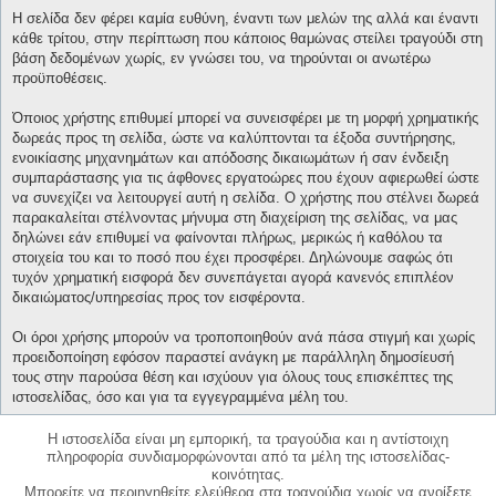
Η σελίδα δεν φέρει καμία ευθύνη, έναντι των μελών της αλλά και έναντι
κάθε τρίτου, στην περίπτωση που κάποιος θαμώνας στείλει τραγούδι στη
βάση δεδομένων χωρίς, εν γνώσει του, να τηρούνται οι ανωτέρω
προϋποθέσεις.
Όποιος χρήστης επιθυμεί μπορεί να συνεισφέρει με τη μορφή χρηματικής
δωρεάς προς τη σελίδα, ώστε να καλύπτονται τα έξοδα συντήρησης,
ενοικίασης μηχανημάτων και απόδοσης δικαιωμάτων ή σαν ένδειξη
συμπαράστασης για τις άφθονες εργατοώρες που έχουν αφιερωθεί ώστε
να συνεχίζει να λειτουργεί αυτή η σελίδα. Ο χρήστης που στέλνει δωρεά
παρακαλείται στέλνοντας μήνυμα στη διαχείριση της σελίδας, να μας
δηλώνει εάν επιθυμεί να φαίνονται πλήρως, μερικώς ή καθόλου τα
στοιχεία του και το ποσό που έχει προσφέρει. Δηλώνουμε σαφώς ότι
τυχόν χρηματική εισφορά δεν συνεπάγεται αγορά κανενός επιπλέον
δικαιώματος/υπηρεσίας προς τον εισφέροντα.
Οι όροι χρήσης μπορούν να τροποποιηθούν ανά πάσα στιγμή και χωρίς
προειδοποίηση εφόσον παραστεί ανάγκη με παράλληλη δημοσίευσή
τους στην παρούσα θέση και ισχύουν για όλους τους επισκέπτες της
ιστοσελίδας, όσο και για τα εγγεγραμμένα μέλη του.
Η ιστοσελίδα είναι μη εμπορική, τα τραγούδια και η αντίστοιχη
πληροφορία συνδιαμορφώνονται από τα μέλη της ιστοσελίδας-
κοινότητας.
Μπορείτε να περιηγηθείτε ελεύθερα στα τραγούδια χωρίς να ανοίξετε