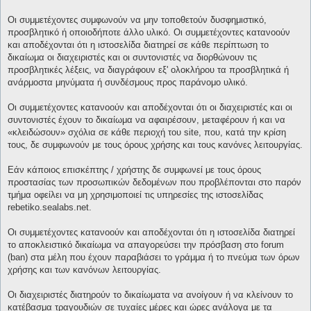
Οι συμμετέχοντες συμφωνούν να μην τοποθετούν δυσφημιστικό,
προσβλητικό ή οποιοδήποτε άλλο υλικό. Οι συμμετέχοντες κατανοούν
και αποδέχονται ότι η ιστοσελίδα διατηρεί σε κάθε περίπτωση το
δικαίωμα οι διαχειριστές και οι συντονιστές να διορθώνουν τις
προσβλητικές λέξεις, να διαγράφουν εξ' ολοκλήρου τα προσβλητικά ή
ανάρμοστα μηνύματα ή συνδέσμους προς παράνομο υλικό.
Οι συμμετέχοντες κατανοούν και αποδέχονται ότι οι διαχειριστές και οι
συντονιστές έχουν το δικαίωμα να αφαιρέσουν, μεταφέρουν ή και να
«κλειδώσουν» σχόλια σε κάθε περιοχή του site, που, κατά την κρίση
τους, δε συμφωνούν με τους όρους χρήσης και τους κανόνες λειτουργίας.
Εάν κάποιος επισκέπτης / χρήστης δε συμφωνεί με τους όρους
προστασίας των προσωπικών δεδομένων που προβλέπονται στο παρόν
τμήμα οφείλει να μη χρησιμοποιεί τις υπηρεσίες της ιστοσελίδας
rebetiko.sealabs.net.
Οι συμμετέχοντες κατανοούν και αποδέχονται ότι η ιστοσελίδα διατηρεί
το αποκλειστικό δικαίωμα να απαγορεύσει την πρόσβαση στο forum
(ban) στα μέλη που έχουν παραβιάσει το γράμμα ή το πνεύμα των όρων
χρήσης και των κανόνων λειτουργίας.
Οι διαχειριστές διατηρούν το δικαίωματα να ανοίγουν ή να κλείνουν το
κατέβασμα τραγουδιών σε τυχαίες μέρες και ώρες ανάλογα με τα