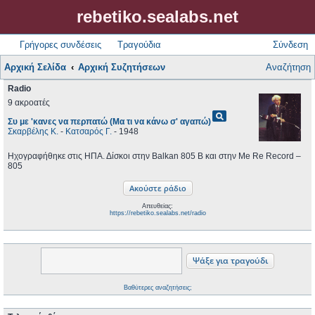
rebetiko.sealabs.net
Γρήγορες συνδέσεις
Τραγούδια
Σύνδεση
Αρχική Σελίδα
Αρχική Συζητήσεων
Αναζήτηση
Radio
9 ακροατές
pageview
Συ με 'κανες να περπατώ (Μα τι να κάνω σ' αγαπώ)
Σκαρβέλης Κ.
-
Κατσαρός Γ.
- 1948
Ηχογραφήθηκε στις ΗΠΑ. Δίσκοι στην Balkan 805 B και στην Me Re Record ‎–
805
Απευθείας:
https://rebetiko.sealabs.net/radio
Βαθύτερες αναζητήσεις;