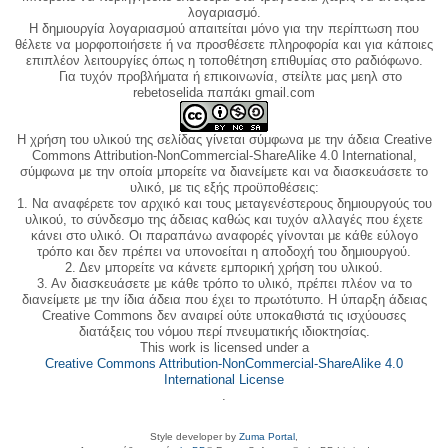
λογαριασμό.
Η δημιουργία λογαριασμού απαιτείται μόνο για την περίπτωση που
θέλετε να μορφοποιήσετε ή να προσθέσετε πληροφορία και για κάποιες
επιπλέον λειτουργίες όπως η τοποθέτηση επιθυμίας στο ραδιόφωνο.
Για τυχόν προβλήματα ή επικοινωνία, στείλτε μας μεηλ στο
rebetoselida παπάκι gmail.com
Η χρήση του υλικού της σελίδας γίνεται σύμφωνα με την άδεια Creative
Commons Attribution-NonCommercial-ShareAlike 4.0 International,
σύμφωνα με την οποία μπορείτε να διανείμετε και να διασκευάσετε το
υλικό, με τις εξής προϋποθέσεις:
1. Να αναφέρετε τον αρχικό και τους μεταγενέστερους δημιουργούς του
υλικού, το σύνδεσμο της άδειας καθώς και τυχόν αλλαγές που έχετε
κάνει στο υλικό. Οι παραπάνω αναφορές γίνονται με κάθε εύλογο
τρόπο και δεν πρέπει να υπονοείται η αποδοχή του δημιουργού.
2. Δεν μπορείτε να κάνετε εμπορική χρήση του υλικού.
3. Αν διασκευάσετε με κάθε τρόπο το υλικό, πρέπει πλέον να το
διανείμετε με την ίδια άδεια που έχει το πρωτότυπο. Η ύπαρξη άδειας
Creative Commons δεν αναιρεί ούτε υποκαθιστά τις ισχύουσες
διατάξεις του νόμου περί πνευματικής ιδιοκτησίας.
This work is licensed under a
Creative Commons Attribution-NonCommercial-ShareAlike 4.0
International License
.
Style developer by
Zuma Portal
,