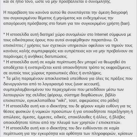
και σε ήπιο τόνο, ώστε να μην προσβάλλεται ο συνομιλητής.
Η παραβίαση του κανόνα αυτού θα συνεπάγεται την άμεση διαγραφή
του συγκεκριμένου θέματος ή μηνύματος και ενδεχομένως την
απαγόρευση πρόσβασης στο forum για τον συγκεκριμένο χρήστη (ban).
* H ιστοσελίδα αυτή διατηρεί χώρο συνομιλιών στο Internet σύμφωνα με
τους ειδικότερους όρους που αυτοί αναφέρθηκαν παραπάνω. Οι
επισκέπτες / χρήστες των σχετικών υπηρεσιών οφείλουν να τηρούν τους
κανόνες καλής συμπεριφοράς και ευπρέπειας και να μην προβαίνουν σε
παράνομες ή ανήθικες διατυπώσεις.
* H ιστοσελίδα αυτή σε καμία περίπτωση δεν μπορεί να θεωρηθεί ότι
αποδέχεται ή ενστερνίζεται κατά οποιονδήποτε τρόπο τις εκφραζόμενες
σε αυτούς τους χώρους προσωπικές ιδέες ή αντιλήψεις.
* Τα μέλη παραμένουν αποκλειστικά υπεύθυνα για όλες τις πράξεις που
διενεργούνται από το λογαριασμό τους (user account),
συμπεριλαμβανομένου του περιεχομένου που μεταδίδουν μέσω των
λειτουργιών της σελίδας (φόρουμ, σύστημα διορθώσεων, βιβλίο
επισκεπτών, εγκυκλοπαίδεια "wiki", τσατ, αφιερώσεις στο ράδιο)
* H ιστοσελίδα αυτή και ο ιδιοκτήτης του δε φέρουν καμία ευθύνη για τις
θέσεις φυσικών ή νομικών προσώπων ή για οποιαδήποτε παρεξήγηση ή
απώλειες, άμεσες, έμμεσες, ειδικές, επακόλουθες ή άλλες, ή βλάβες
οποιουδήποτε τύπου από την πλευρά των χρηστών / επισκεπτών.
* H ιστοσελίδα αυτή και ο ιδιοκτήτης του δεν ευθύνονται σε καμία
περίπτωση για την εγκυρότητα και ορθότητα των πληροφοριών, κρίσεων