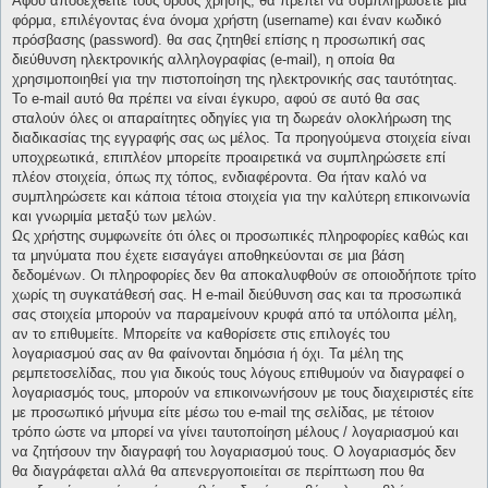
Αφού αποδεχθείτε τους όρους χρήσης, θα πρέπει να συμπληρώσετε μια
φόρμα, επιλέγοντας ένα όνομα χρήστη (username) και έναν κωδικό
πρόσβασης (password). θα σας ζητηθεί επίσης η προσωπική σας
διεύθυνση ηλεκτρονικής αλληλογραφίας (e-mail), η οποία θα
χρησιμοποιηθεί για την πιστοποίηση της ηλεκτρονικής σας ταυτότητας.
Το e-mail αυτό θα πρέπει να είναι έγκυρο, αφού σε αυτό θα σας
σταλούν όλες οι απαραίτητες οδηγίες για τη δωρεάν ολοκλήρωση της
διαδικασίας της εγγραφής σας ως μέλος. Τα προηγούμενα στοιχεία είναι
υποχρεωτικά, επιπλέον μπορείτε προαιρετικά να συμπληρώσετε επί
πλέον στοιχεία, όπως πχ τόπος, ενδιαφέροντα. Θα ήταν καλό να
συμπληρώσετε και κάποια τέτοια στοιχεία για την καλύτερη επικοινωνία
και γνωριμία μεταξύ των μελών.
Ως χρήστης συμφωνείτε ότι όλες οι προσωπικές πληροφορίες καθώς και
τα μηνύματα που έχετε εισαγάγει αποθηκεύονται σε μια βάση
δεδομένων. Οι πληροφορίες δεν θα αποκαλυφθούν σε οποιοδήποτε τρίτο
χωρίς τη συγκατάθεσή σας. Η e-mail διεύθυνση σας και τα προσωπικά
σας στοιχεία μπορούν να παραμείνουν κρυφά από τα υπόλοιπα μέλη,
αν το επιθυμείτε. Μπορείτε να καθορίσετε στις επιλογές του
λογαριασμού σας αν θα φαίνονται δημόσια ή όχι. Τα μέλη της
ρεμπετοσελίδας, που για δικούς τους λόγους επιθυμούν να διαγραφεί ο
λογαριασμός τους, μπορούν να επικοινωνήσουν με τους διαχειριστές είτε
με προσωπικό μήνυμα είτε μέσω του e-mail της σελίδας, με τέτοιον
τρόπο ώστε να μπορεί να γίνει ταυτοποίηση μέλους / λογαριασμού και
να ζητήσουν την διαγραφή του λογαριασμού τους. Ο λογαριασμός δεν
θα διαγράφεται αλλά θα απενεργοποιείται σε περίπτωση που θα