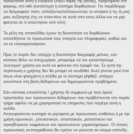
προξενούσε αυτή η ενέργεια (λόγω δομής της βάσης), προβλήματα στο
φόρουμ, στο wiki (κατάστιχα) ή σύστημα διορθώσεων. Για παράδειγμα
να διαγραφούν πόστ, αλλάζοντας/αλλοιώνοντας το ιστορικό ή πχ τη ροή
μιας συζήτησης (πχ να απαντάνε σε αυτά απο κατω άλλοι και να μην
φαίνεται σε τί απαντήσαν κλπ κλπ).
Τα μέλη της ιστοσελίδας έχουν τη δυνατότητα να διορθώσουν
οποτεδήποτε τα προσωπικά τους στοιχεία και πληροφορίες, καθώς και
να τα επικαιροποιήσουν.
Προς το παρόν δεν υπάρχει η δυνατότητα διαγραφής μέλους, εαν
κάποιος θέλει να αποχωρήσει, μπορούμε να τον καταστήσουμε
'ανενεργό' χρήστη και αυτό να φαίνεται στο προφίλ του. Σε αυτή την
περίπτωση ο χρήστης δεν θα μπορεί να συνδεθεί. Αυτό γίνεται γιατί έτσι
όπως είναι φτιαγμένη η σελίδα με το σύστημα phpbb2, υπάρχει
ασυνέπεια στη βάση δεδομένων και δημιουργούνται προβλήματα.
Εάν κάποιος επισκέπτης / χρήστης δε συμφωνεί με τους όρους
προστασίας των προσωπικών δεδομένων που προβλέπονται στο παρόν
τμήμα οφείλει να μη χρησιμοποιεί τις υπηρεσίες που παρέχει αυτή η
σελίδα.
Απαγορεύονται αυστηρά τα μηνύματα με προσωπικές επιθέσεις ή με την
χρήση ειρωνικών, χλευαστικών, απειλητικών, ρατσιστικών και
προσβλητικών εκφράσεων και προσωπικών χαρακτηρισμών. Οι όποιες
προσωπικές αντιπαραθέσεις θα πρέπει να γίνονται σε κόσμιο επίπεδο,