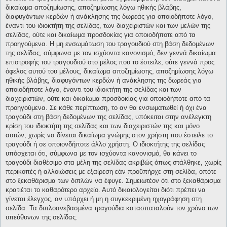
δικαίωμα αποζημίωσης, αποζημίωσης λόγω ηθικής βλάβης,
διαφυγόντων κερδών ή ανάκλησης της δωρεάς για οποιοδήποτε λόγο,
έναντι του ιδιοκτήτη της σελίδας, των διαχειριστών και των μελών της
σελίδας, ούτε και δικαίωμα προσδοκίας για οποιοδήποτε από τα
προηγούμενα. Η μη ενσωμάτωση του τραγουδιού στη βάση δεδομένων
της σελίδας, σύμφωνα με τον ισχύοντα κανονισμό, δεν γεννά δικαίωμα
επιστροφής του τραγουδιού στο μέλος που το έστειλε, ούτε γεννά προς
όφελος αυτού του μέλους, δικαίωμα αποζημίωσης, αποζημίωσης λόγω
ηθικής βλάβης, διαφυγόντων κερδών ή ανάκλησης της δωρεάς για
οποιοδήποτε λόγο, έναντι του ιδιοκτήτη της σελίδας και των
διαχειριστών, ούτε και δικαίωμα προσδοκίας για οποιοδήποτε από τα
προηγούμενα. Σε κάθε περίπτωση, το αν θα ενσωματωθεί ή όχι ένα
τραγούδι στη βάση δεδομένων της σελίδας, υπόκειται στην ανέλεγκτη
κρίση του ιδιοκτήτη της σελίδας και των διαχειριστών της και μόνο
αυτών, χωρίς να δίνεται δικαίωμα γνώμης στον χρήστη που έστειλε το
τραγούδι ή σε οποιονδήποτε άλλο χρήστη. Ο ιδιοκτήτης της σελίδας
υπόσχεται ότι, σύμφωνα με τον ισχύοντα κανονισμό, θα κάνει το
τραγούδι διαθέσιμο στα μέλη της σελίδας ακριβώς όπως στάλθηκε, χωρίς
περικοπές ή αλλοιώσεις με εξαίρεση εάν προϋπήρχε στη σελίδα, οπότε
στο ξεκαθάρισμα των διπλών να έφυγε. Σημειωτέον ότι στο ξεκαθάρισμα
κρατιέται το καθαρότερο αρχείο. Αυτό δικαιολογείται διότι πρέπει να
γίνεται έλεγχος, αν υπάρχει ή μη η συγκεκριμένη ηχογράφηση στη
σελίδα. Τα διπλοανεβασμένα τραγούδια κατασπαταλούν τον χρόνο των
υπεύθυνων της σελίδας.