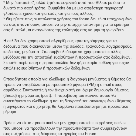
* Μην "απαιτείτε", αλλά ζητήστε ευγενικά αυτό που θέλετε με όσο το
δυνατό πιο σαφή τρόπο. Θυμηθείτε ότι με μια σαφέστερη περιγραφή
γλυτώνετε χρόνο και για εσάς και για τους άλλους.
* Θυμηθείτε πως οι υπόλοιποι χρήστες του forum δεν είναι υποχρεωμένοι
να σας απαντήσουν, μπορεί να μην υπάρχει απάντηση για το ερώτημά
σας ή, απλά, οι αναγνώστες της ερώτησής σας να μην τη γνωρίζουν.
Η σελίδα δεν χρησιμοποιεί αλγορίθμους κρυπτογράφησης για τα
δεδομένα που διακινούνται μέσω της σελίδας, τραγούδια, λογαριασμούς,
κωδικούς, μηνύματα. Σας συμβουλεύουμε να χρησιμοποιείτε άλλες
μεθόδους για την αποστολή ευαίσθητων ή προσωπικών σας δεδομένων.
Σε κάθε περίπτωση η ρεμπετοσελίδα δεν φέρει καμία ευθύνη για τυχόν
απώλειες ευαίσθητων ή προσωπικών δεδομένων.
Οποιαδήποτε απορία για κλείδωμα ή διαγραφή μηνύματος ή θέματος θα
πρέπει να υποβάλλεται με προσωπικό μήνυμα (PM) ή e-mail στους
αρμόδιους Συντονιστές ή τον Διαχειριστή και όχι με δημιουργία θέματος
(thread) ή μηνύματος (post). Η παραβίαση του κανόνα αυτού θα
συνεπάγεται το κλείδωμα ή και τη διαγραφή του συγκεκριμένου θέματος
ή μηνύματος και ο χρήστης θα λαμβάνει προειδοποίηση με προσωπικό
μήνυμα.
Πρέπει να είστε προσεκτικοί να μην χρησιμοποιείτε εκφράσεις εκείνες
που μπορεί να προσβάλλουν την προσωπικότητα των συμμετεχόντων
στις συζητήσεις, στις διάφορες κατηγορίες του Forum.