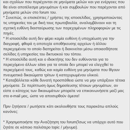
και σχολίων που περιέχονται σε μηνύματα μελών και για ενέργειες που
θα είναι αποτέλεσμα μηνυμάτων ή και συμβουλών που παρέχονται από
μηνύματα μελών στο forum του.
* Συνεπώς, οι επισκέπτες / χρήστες της ιστοσελίδας, χρησιμοποιώντας
τις υπηρεσίες του με δική τους πρωτοβουλία, αναλαμβάνουν και τη
σχετική ευθύνη διασταύρωσης των παρεχομένων πληροφοριών με τις
πηγές.
* H ιστοσελίδα αυτή δεν φέρει καμία ευθύνη ή υποχρέωση για την
διαγραφή, φθορά η αποτυχία αποθήκευσης αρχείων ή άλλου
περιεχομένου το οποίο διατηρείται ή διακινείται μέσω οποιασδήποτε
σελίδας ή υπηρεσίας του δικτυακού του τόπου.
* H ιστοσελίδα αυτή και ο ιδιοκτήτης του δεν ευθύνονται για το
περιεχόμενο άλλων sites για τα οποία δεν μπορεί να ελεγχθεί το
περιεχόμενό τους, καθώς και καμία ευθύνη για μηνύματα που θίγουν
πνευματικά δικαιώματα τρίτων ή κατοχυρωμένου υλικού.
* Καταβάλλεται κάθε δυνατή προσπάθεια ώστε να μην υπάρξουν τέτοια
μηνύματα. Σε περίπτωση όμως δημοσίευσης τέτοιων μηνυμάτων, αν
είστε ο κάτοχος των δικαιωμάτων μπορείτε να επικοινωνήσετε μαζί μας
στο e-mail μας, ώστε να αποσυρθούν άμεσα!
Πριν ζητήσετε / ρωτήσετε κάτι ακολουθήστε τους παρακάτω απλούς
κανόνες:
* Χρησιμοποιήστε την Αναζήτηση του forum(Ίσως να υπάρχει αυτό που
ζητάτε σε κάποιο παλιότερο topic / μήνυμα).