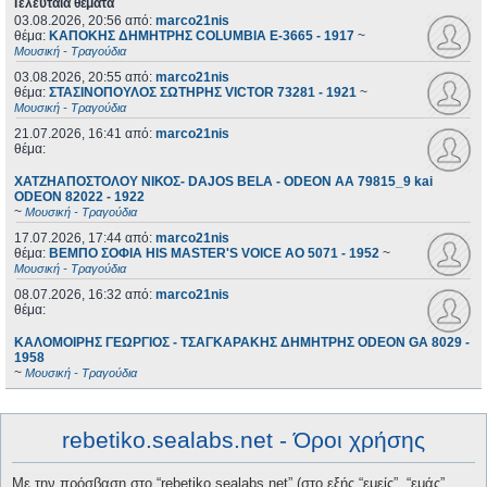
Τελευταία θέματα
03.08.2026, 20:56
από:
marco21nis
θέμα:
ΚΑΠΟΚΗΣ ΔΗΜΗΤΡΗΣ COLUMBIA E-3665 - 1917
~
Μουσική - Τραγούδια
03.08.2026, 20:55
από:
marco21nis
θέμα:
ΣΤΑΣΙΝΟΠΟΥΛΟΣ ΣΩΤΗΡΗΣ VICTOR 73281 - 1921
~
Μουσική - Τραγούδια
21.07.2026, 16:41
από:
marco21nis
θέμα:
ΧΑΤΖΗΑΠΟΣΤΟΛΟΥ ΝΙΚΟΣ- DAJOS BELA - ODEON AA 79815_9 kai
ODEON 82022 - 1922
~
Μουσική - Τραγούδια
17.07.2026, 17:44
από:
marco21nis
θέμα:
ΒΕΜΠΟ ΣΟΦΙΑ HIS MASTER'S VOICE AO 5071 - 1952
~
Μουσική - Τραγούδια
08.07.2026, 16:32
από:
marco21nis
θέμα:
ΚΑΛΟΜΟΙΡΗΣ ΓΕΩΡΓΙΟΣ - ΤΣΑΓΚΑΡΑΚΗΣ ΔΗΜΗΤΡΗΣ ODEON GA 8029 -
1958
~
Μουσική - Τραγούδια
rebetiko.sealabs.net - Όροι χρήσης
Με την πρόσβαση στο “rebetiko.sealabs.net” (στο εξής “εμείς”, “εμάς”,