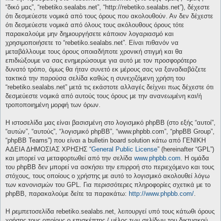
“δικό μας”, “rebetiko.sealabs.net”, “http://rebetiko.sealabs.net”), δέχεστε
ότι δεσμεύεστε νομικά από τους όρους που ακολουθούν. Αν δεν δέχεστε
ότι δεσμεύεστε νομικά από όλους τους ακόλουθους όρους τότε
παρακαλούμε μην δημιουργήσετε κάποιον λογαριασμό και
χρησιμοποιήσετε το “rebetiko.sealabs.net”. Είναι πιθανόν να
μεταβάλλουμε τους όρους οποιαδήποτε χρονική στιγμή και θα
επιδιώξουμε να σας ενημερώσουμε για αυτό με τον προσφορότερο
δυνατό τρόπο, όμως θα ήταν συνετό εκ μέρους σας να ξαναδιαβάζετε
τακτικά την παρούσα σελίδα καθώς η συνεχιζόμενη χρήση του
“rebetiko.sealabs.net” μετά τις εκάστοτε αλλαγές δείχνει πως δέχεστε ότι
δεσμεύεστε νομικά από αυτούς τους όρους με την ανανεωμένη και/ή
τροποποιημένη μορφή των όρων.
Η ιστοσελίδα μας είναι βασισμένη στο λογισμικό phpBB (στο εξής “αυτοί”,
“αυτών”, “αυτούς”, “λογισμικό phpBB”, “www.phpbb.com”, “phpBB Group”,
“phpBB Teams”) που είναι a bulletin board solution κάτω από ΓΕΝΙΚΗ
ΑΔΕΙΑ ΔΗΜΟΣΙΑΣ ΧΡΗΣΗΣ “
General Public License
” (hereinafter “GPL”)
και μπορεί να μεταφορτωθεί από την σελίδα
www.phpbb.com
. Η ομάδα
του phpBB δεν μπορεί να ασκήσει την επιρροή στο περιεχόμενο και τους
στόχους, τους οποίους ο χρήστης με αυτό το λογισμικό ακολουθεί λόγω
των κανονισμών του GPL. Για περισσότερες πληροφορίες σχετικά με το
phpBB, παρακαλούμε δείτε τα παρακάτω:
http://www.phpbb.com/
.
Η ρεμπετοσελίδα rebetiko.sealabs.net, λειτουργεί υπό τους κάτωθι όρους
χρήσης τους οποίους ο επισκέπτης / μέλος των σελίδων του δικτυακού