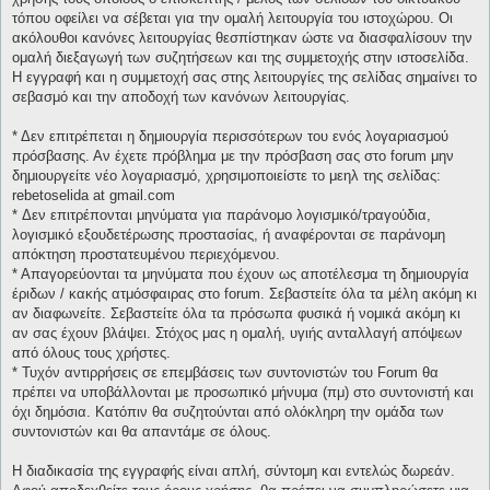
τόπου οφείλει να σέβεται για την ομαλή λειτουργία του ιστοχώρου. Οι
ακόλουθοι κανόνες λειτουργίας θεσπίστηκαν ώστε να διασφαλίσουν την
ομαλή διεξαγωγή των συζητήσεων και της συμμετοχής στην ιστοσελίδα.
Η εγγραφή και η συμμετοχή σας στης λειτουργίες της σελίδας σημαίνει το
σεβασμό και την αποδοχή των κανόνων λειτουργίας.
* Δεν επιτρέπεται η δημιουργία περισσότερων του ενός λογαριασμού
πρόσβασης. Αν έχετε πρόβλημα με την πρόσβαση σας στο forum μην
δημιουργείτε νέο λογαριασμό, χρησιμοποιείστε το μεηλ της σελίδας:
rebetoselida at gmail.com
* Δεν επιτρέπονται μηνύματα για παράνομο λογισμικό/τραγούδια,
λογισμικό εξουδετέρωσης προστασίας, ή αναφέρονται σε παράνομη
απόκτηση προστατευμένου περιεχόμενου.
* Απαγορεύονται τα μηνύματα που έχουν ως αποτέλεσμα τη δημιουργία
έριδων / κακής ατμόσφαιρας στο forum. Σεβαστείτε όλα τα μέλη ακόμη κι
αν διαφωνείτε. Σεβαστείτε όλα τα πρόσωπα φυσικά ή νομικά ακόμη κι
αν σας έχουν βλάψει. Στόχος μας η ομαλή, υγιής ανταλλαγή απόψεων
από όλους τους χρήστες.
* Τυχόν αντιρρήσεις σε επεμβάσεις των συντονιστών του Forum θα
πρέπει να υποβάλλονται με προσωπικό μήνυμα (πμ) στο συντονιστή και
όχι δημόσια. Κατόπιν θα συζητούνται από ολόκληρη την ομάδα των
συντονιστών και θα απαντάμε σε όλους.
Η διαδικασία της εγγραφής είναι απλή, σύντομη και εντελώς δωρεάν.