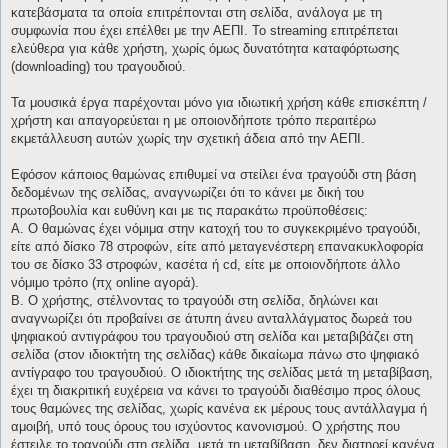
κατεβάσματα τα οποία επιτρέπονται στη σελίδα, ανάλογα με τη
συμφωνία που έχει επέλθει με την ΑΕΠΙ. Το streaming επιτρέπεται
ελεύθερα για κάθε χρήστη, χωρίς όμως δυνατότητα καταφόρτωσης
(downloading) του τραγουδιού.
Τα μουσικά έργα παρέχονται μόνο για ιδιωτική χρήση κάθε επισκέπτη /
χρήστη και απαγορεύεται η με οποιονδήποτε τρόπο περαιτέρω
εκμετάλλευση αυτών χωρίς την σχετική άδεια από την ΑΕΠΙ.
Εφόσον κάποιος θαμώνας επιθυμεί να στείλει ένα τραγούδι στη βάση
δεδομένων της σελίδας, αναγνωρίζει ότι το κάνει με δική του
πρωτοβουλία και ευθύνη και με τις παρακάτω προϋποθέσεις:
Α. Ο θαμώνας έχει νόμιμα στην κατοχή του το συγκεκριμένο τραγούδι,
είτε από δίσκο 78 στροφών, είτε από μεταγενέστερη επανακυκλοφορία
του σε δίσκο 33 στροφών, κασέτα ή cd, είτε με οποιονδήποτε άλλο
νόμιμο τρόπο (πχ online αγορά).
Β. Ο χρήστης, στέλνοντας το τραγούδι στη σελίδα, δηλώνει και
αναγνωρίζει ότι προβαίνει σε άτυπη άνευ ανταλλάγματος δωρεά του
ψηφιακού αντιγράφου του τραγουδιού στη σελίδα και μεταβιβάζει στη
σελίδα (στον ιδιοκτήτη της σελίδας) κάθε δικαίωμα πάνω στο ψηφιακό
αντίγραφο του τραγουδιού. Ο ιδιοκτήτης της σελίδας μετά τη μεταβίβαση,
έχει τη διακριτική ευχέρεια να κάνει το τραγούδι διαθέσιμο προς όλους
τους θαμώνες της σελίδας, χωρίς κανένα εκ μέρους τους αντάλλαγμα ή
αμοιβή, υπό τους όρους του ισχύοντος κανονισμού. Ο χρήστης που
έστειλε το τραγούδι στη σελίδα, μετά τη μεταβίβαση, δεν διατηρεί κανένα