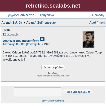
rebetiko.sealabs.net
Γρήγορες συνδέσεις
Τραγούδια
Σύνδεση
Αρχική Σελίδα
Αρχική Συζητήσεων
Αναζήτηση
Radio
12 ακροατές
pageview
Φάνταζες σαν πριγκιπέσσα
Τσιτσάνης Β.
-
Βαμβακάρης Μ.
- 1940
Δίσκος Odeon Ελλάδος GA-7322 / Go-3588 και ανατύπωση στον Odeon Τουρ.
275165 / Go-3588. Ηχογραφήθηκε τον Οκτώβριο του 1940 (χωρίς να
γνωρίζουμε � [...]
Απευθείας:
https://rebetiko.sealabs.net/radio
Βαθύτερες αναζητήσεις;