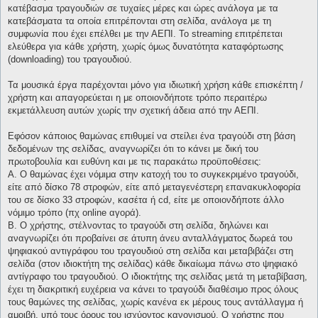
κατέβασμα τραγουδιών σε τυχαίες μέρες και ώρες ανάλογα με τα
κατεβάσματα τα οποία επιτρέπονται στη σελίδα, ανάλογα με τη
συμφωνία που έχει επέλθει με την ΑΕΠΙ. Το streaming επιτρέπεται
ελεύθερα για κάθε χρήστη, χωρίς όμως δυνατότητα καταφόρτωσης
(downloading) του τραγουδιού.
Τα μουσικά έργα παρέχονται μόνο για ιδιωτική χρήση κάθε επισκέπτη /
χρήστη και απαγορεύεται η με οποιονδήποτε τρόπο περαιτέρω
εκμετάλλευση αυτών χωρίς την σχετική άδεια από την ΑΕΠΙ.
Εφόσον κάποιος θαμώνας επιθυμεί να στείλει ένα τραγούδι στη βάση
δεδομένων της σελίδας, αναγνωρίζει ότι το κάνει με δική του
πρωτοβουλία και ευθύνη και με τις παρακάτω προϋποθέσεις:
Α. Ο θαμώνας έχει νόμιμα στην κατοχή του το συγκεκριμένο τραγούδι,
είτε από δίσκο 78 στροφών, είτε από μεταγενέστερη επανακυκλοφορία
του σε δίσκο 33 στροφών, κασέτα ή cd, είτε με οποιονδήποτε άλλο
νόμιμο τρόπο (πχ online αγορά).
Β. Ο χρήστης, στέλνοντας το τραγούδι στη σελίδα, δηλώνει και
αναγνωρίζει ότι προβαίνει σε άτυπη άνευ ανταλλάγματος δωρεά του
ψηφιακού αντιγράφου του τραγουδιού στη σελίδα και μεταβιβάζει στη
σελίδα (στον ιδιοκτήτη της σελίδας) κάθε δικαίωμα πάνω στο ψηφιακό
αντίγραφο του τραγουδιού. Ο ιδιοκτήτης της σελίδας μετά τη μεταβίβαση,
έχει τη διακριτική ευχέρεια να κάνει το τραγούδι διαθέσιμο προς όλους
τους θαμώνες της σελίδας, χωρίς κανένα εκ μέρους τους αντάλλαγμα ή
αμοιβή, υπό τους όρους του ισχύοντος κανονισμού. Ο χρήστης που