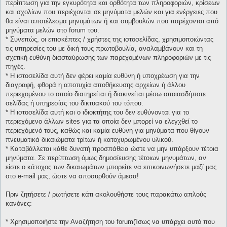
περίπτωση για την εγκυρότητα και ορθότητα των πληροφοριών, κρίσεων
και σχολίων που περιέχονται σε μηνύματα μελών και για ενέργειες που
θα είναι αποτέλεσμα μηνυμάτων ή και συμβουλών που παρέχονται από
μηνύματα μελών στο forum του.
* Συνεπώς, οι επισκέπτες / χρήστες της ιστοσελίδας, χρησιμοποιώντας
τις υπηρεσίες του με δική τους πρωτοβουλία, αναλαμβάνουν και τη
σχετική ευθύνη διασταύρωσης των παρεχομένων πληροφοριών με τις
πηγές.
* H ιστοσελίδα αυτή δεν φέρει καμία ευθύνη ή υποχρέωση για την
διαγραφή, φθορά η αποτυχία αποθήκευσης αρχείων ή άλλου
περιεχομένου το οποίο διατηρείται ή διακινείται μέσω οποιασδήποτε
σελίδας ή υπηρεσίας του δικτυακού του τόπου.
* H ιστοσελίδα αυτή και ο ιδιοκτήτης του δεν ευθύνονται για το
περιεχόμενο άλλων sites για τα οποία δεν μπορεί να ελεγχθεί το
περιεχόμενό τους, καθώς και καμία ευθύνη για μηνύματα που θίγουν
πνευματικά δικαιώματα τρίτων ή κατοχυρωμένου υλικού.
* Καταβάλλεται κάθε δυνατή προσπάθεια ώστε να μην υπάρξουν τέτοια
μηνύματα. Σε περίπτωση όμως δημοσίευσης τέτοιων μηνυμάτων, αν
είστε ο κάτοχος των δικαιωμάτων μπορείτε να επικοινωνήσετε μαζί μας
στο e-mail μας, ώστε να αποσυρθούν άμεσα!
Πριν ζητήσετε / ρωτήσετε κάτι ακολουθήστε τους παρακάτω απλούς
κανόνες:
* Χρησιμοποιήστε την Αναζήτηση του forum(Ίσως να υπάρχει αυτό που