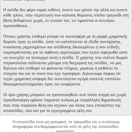
Η σελίδα δεν φέρει καμία ευθύνη, έναντι των μελών της αλλά και έναντι
κάθε τρίτου, στην περίπτωση που κάποιος θαμώνας στείλει τραγούδι στη
βάση δεδομένων χωρίς, εν γνώσει του, να τηρούνται οι ανωτέρω
προϋποθέσεις.
Όποιος χρήστης επιθυμεί μπορεί να συνεισφέρει με τη μορφή χρηματικής
δωρεάς προς τη σελίδα, ώστε να καλύπτονται τα έξοδα συντήρησης,
ενοικίασης μηχανημάτων και απόδοσης δικαιωμάτων ή σαν ένδειξη
συμπαράστασης για τις άφθονες εργατοώρες που έχουν αφιερωθεί ώστε
να συνεχίζει να λειτουργεί αυτή η σελίδα. Ο χρήστης που στέλνει δωρεά
παρακαλείται στέλνοντας μήνυμα στη διαχείριση της σελίδας, να μας
δηλώνει εάν επιθυμεί να φαίνονται πλήρως, μερικώς ή καθόλου τα
στοιχεία του και το ποσό που έχει προσφέρει. Δηλώνουμε σαφώς ότι
τυχόν χρηματική εισφορά δεν συνεπάγεται αγορά κανενός επιπλέον
δικαιώματος/υπηρεσίας προς τον εισφέροντα.
Οι όροι χρήσης μπορούν να τροποποιηθούν ανά πάσα στιγμή και χωρίς
προειδοποίηση εφόσον παραστεί ανάγκη με παράλληλη δημοσίευσή
τους στην παρούσα θέση και ισχύουν για όλους τους επισκέπτες της
ιστοσελίδας, όσο και για τα εγγεγραμμένα μέλη του.
Η ιστοσελίδα είναι μη εμπορική, τα τραγούδια και η αντίστοιχη
πληροφορία συνδιαμορφώνονται από τα μέλη της ιστοσελίδας-
κοινότητας.