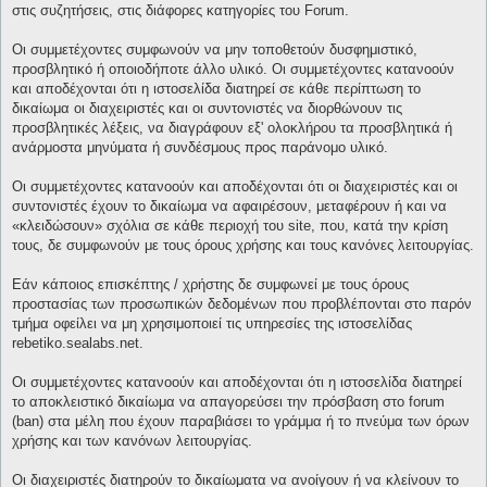
στις συζητήσεις, στις διάφορες κατηγορίες του Forum.
Οι συμμετέχοντες συμφωνούν να μην τοποθετούν δυσφημιστικό,
προσβλητικό ή οποιοδήποτε άλλο υλικό. Οι συμμετέχοντες κατανοούν
και αποδέχονται ότι η ιστοσελίδα διατηρεί σε κάθε περίπτωση το
δικαίωμα οι διαχειριστές και οι συντονιστές να διορθώνουν τις
προσβλητικές λέξεις, να διαγράφουν εξ' ολοκλήρου τα προσβλητικά ή
ανάρμοστα μηνύματα ή συνδέσμους προς παράνομο υλικό.
Οι συμμετέχοντες κατανοούν και αποδέχονται ότι οι διαχειριστές και οι
συντονιστές έχουν το δικαίωμα να αφαιρέσουν, μεταφέρουν ή και να
«κλειδώσουν» σχόλια σε κάθε περιοχή του site, που, κατά την κρίση
τους, δε συμφωνούν με τους όρους χρήσης και τους κανόνες λειτουργίας.
Εάν κάποιος επισκέπτης / χρήστης δε συμφωνεί με τους όρους
προστασίας των προσωπικών δεδομένων που προβλέπονται στο παρόν
τμήμα οφείλει να μη χρησιμοποιεί τις υπηρεσίες της ιστοσελίδας
rebetiko.sealabs.net.
Οι συμμετέχοντες κατανοούν και αποδέχονται ότι η ιστοσελίδα διατηρεί
το αποκλειστικό δικαίωμα να απαγορεύσει την πρόσβαση στο forum
(ban) στα μέλη που έχουν παραβιάσει το γράμμα ή το πνεύμα των όρων
χρήσης και των κανόνων λειτουργίας.
Οι διαχειριστές διατηρούν το δικαίωματα να ανοίγουν ή να κλείνουν το