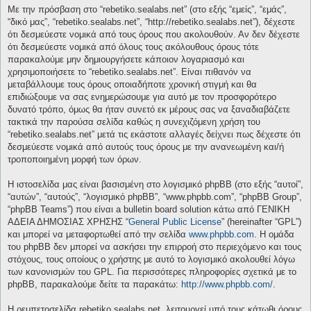
Με την πρόσβαση στο “rebetiko.sealabs.net” (στο εξής “εμείς”, “εμάς”,
“δικό μας”, “rebetiko.sealabs.net”, “http://rebetiko.sealabs.net”), δέχεστε
ότι δεσμεύεστε νομικά από τους όρους που ακολουθούν. Αν δεν δέχεστε
ότι δεσμεύεστε νομικά από όλους τους ακόλουθους όρους τότε
παρακαλούμε μην δημιουργήσετε κάποιον λογαριασμό και
χρησιμοποιήσετε το “rebetiko.sealabs.net”. Είναι πιθανόν να
μεταβάλλουμε τους όρους οποιαδήποτε χρονική στιγμή και θα
επιδιώξουμε να σας ενημερώσουμε για αυτό με τον προσφορότερο
δυνατό τρόπο, όμως θα ήταν συνετό εκ μέρους σας να ξαναδιαβάζετε
τακτικά την παρούσα σελίδα καθώς η συνεχιζόμενη χρήση του
“rebetiko.sealabs.net” μετά τις εκάστοτε αλλαγές δείχνει πως δέχεστε ότι
δεσμεύεστε νομικά από αυτούς τους όρους με την ανανεωμένη και/ή
τροποποιημένη μορφή των όρων.
Η ιστοσελίδα μας είναι βασισμένη στο λογισμικό phpBB (στο εξής “αυτοί”,
“αυτών”, “αυτούς”, “λογισμικό phpBB”, “www.phpbb.com”, “phpBB Group”,
“phpBB Teams”) που είναι a bulletin board solution κάτω από ΓΕΝΙΚΗ
ΑΔΕΙΑ ΔΗΜΟΣΙΑΣ ΧΡΗΣΗΣ “
General Public License
” (hereinafter “GPL”)
και μπορεί να μεταφορτωθεί από την σελίδα
www.phpbb.com
. Η ομάδα
του phpBB δεν μπορεί να ασκήσει την επιρροή στο περιεχόμενο και τους
στόχους, τους οποίους ο χρήστης με αυτό το λογισμικό ακολουθεί λόγω
των κανονισμών του GPL. Για περισσότερες πληροφορίες σχετικά με το
phpBB, παρακαλούμε δείτε τα παρακάτω:
http://www.phpbb.com/
.
Η ρεμπετοσελίδα rebetiko.sealabs.net, λειτουργεί υπό τους κάτωθι όρους