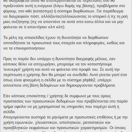
θα διαγράφεται αλλά θα απενεργοποιείται σε περίπτωση που θα
προξενούσε αυτή η ενέργεια (λόγω δομής της βάσης), προβλήματα στο
φόρουμ, στο wiki (κατάστιχα) ή σύστημα διορθώσεων. Για παράδειγμα
να διαγραφούν πόστ, αλλάζοντας/αλλοιώνοντας το ιστορικό ή πχ τη ροή
μιας συζήτησης (πχ να απαντάνε σε αυτά απο κατω άλλοι και να μην
φαίνεται σε τί απαντήσαν κλπ κλπ).
Τα μέλη της ιστοσελίδας έχουν τη δυνατότητα να διορθώσουν
οποτεδήποτε τα προσωπικά τους στοιχεία και πληροφορίες, καθώς και
να τα επικαιροποιήσουν.
Προς το παρόν δεν υπάρχει η δυνατότητα διαγραφής μέλους, εαν
κάποιος θέλει να αποχωρήσει, μπορούμε να τον καταστήσουμε
'ανενεργό' χρήστη και αυτό να φαίνεται στο προφίλ του. Σε αυτή την
περίπτωση ο χρήστης δεν θα μπορεί να συνδεθεί. Αυτό γίνεται γιατί έτσι
όπως είναι φτιαγμένη η σελίδα με το σύστημα phpbb2, υπάρχει
ασυνέπεια στη βάση δεδομένων και δημιουργούνται προβλήματα.
Εάν κάποιος επισκέπτης / χρήστης δε συμφωνεί με τους όρους
προστασίας των προσωπικών δεδομένων που προβλέπονται στο παρόν
τμήμα οφείλει να μη χρησιμοποιεί τις υπηρεσίες που παρέχει αυτή η
σελίδα.
Απαγορεύονται αυστηρά τα μηνύματα με προσωπικές επιθέσεις ή με την
χρήση ειρωνικών, χλευαστικών, απειλητικών, ρατσιστικών και
προσβλητικών εκφράσεων και προσωπικών χαρακτηρισμών. Οι όποιες