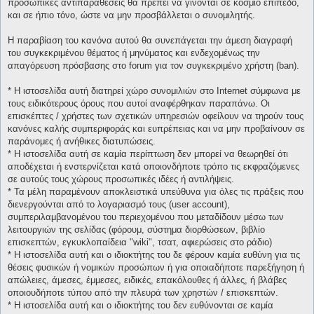
προσωπικές αντιπαραθέσεις θα πρέπει να γίνονται σε κόσμιο επίπεδο,
και σε ήπιο τόνο, ώστε να μην προσβάλλεται ο συνομιλητής.
Η παραβίαση του κανόνα αυτού θα συνεπάγεται την άμεση διαγραφή
του συγκεκριμένου θέματος ή μηνύματος και ενδεχομένως την
απαγόρευση πρόσβασης στο forum για τον συγκεκριμένο χρήστη (ban).
* H ιστοσελίδα αυτή διατηρεί χώρο συνομιλιών στο Internet σύμφωνα με
τους ειδικότερους όρους που αυτοί αναφέρθηκαν παραπάνω. Οι
επισκέπτες / χρήστες των σχετικών υπηρεσιών οφείλουν να τηρούν τους
κανόνες καλής συμπεριφοράς και ευπρέπειας και να μην προβαίνουν σε
παράνομες ή ανήθικες διατυπώσεις.
* H ιστοσελίδα αυτή σε καμία περίπτωση δεν μπορεί να θεωρηθεί ότι
αποδέχεται ή ενστερνίζεται κατά οποιονδήποτε τρόπο τις εκφραζόμενες
σε αυτούς τους χώρους προσωπικές ιδέες ή αντιλήψεις.
* Τα μέλη παραμένουν αποκλειστικά υπεύθυνα για όλες τις πράξεις που
διενεργούνται από το λογαριασμό τους (user account),
συμπεριλαμβανομένου του περιεχομένου που μεταδίδουν μέσω των
λειτουργιών της σελίδας (φόρουμ, σύστημα διορθώσεων, βιβλίο
επισκεπτών, εγκυκλοπαίδεια "wiki", τσατ, αφιερώσεις στο ράδιο)
* H ιστοσελίδα αυτή και ο ιδιοκτήτης του δε φέρουν καμία ευθύνη για τις
θέσεις φυσικών ή νομικών προσώπων ή για οποιαδήποτε παρεξήγηση ή
απώλειες, άμεσες, έμμεσες, ειδικές, επακόλουθες ή άλλες, ή βλάβες
οποιουδήποτε τύπου από την πλευρά των χρηστών / επισκεπτών.
* H ιστοσελίδα αυτή και ο ιδιοκτήτης του δεν ευθύνονται σε καμία