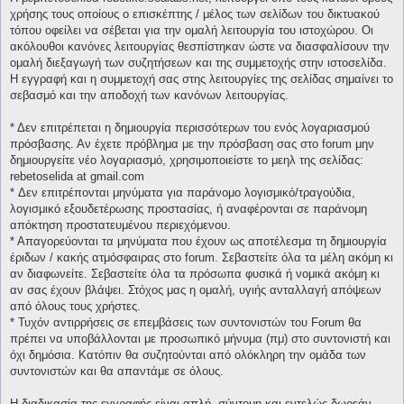
χρήσης τους οποίους ο επισκέπτης / μέλος των σελίδων του δικτυακού
τόπου οφείλει να σέβεται για την ομαλή λειτουργία του ιστοχώρου. Οι
ακόλουθοι κανόνες λειτουργίας θεσπίστηκαν ώστε να διασφαλίσουν την
ομαλή διεξαγωγή των συζητήσεων και της συμμετοχής στην ιστοσελίδα.
Η εγγραφή και η συμμετοχή σας στης λειτουργίες της σελίδας σημαίνει το
σεβασμό και την αποδοχή των κανόνων λειτουργίας.
* Δεν επιτρέπεται η δημιουργία περισσότερων του ενός λογαριασμού
πρόσβασης. Αν έχετε πρόβλημα με την πρόσβαση σας στο forum μην
δημιουργείτε νέο λογαριασμό, χρησιμοποιείστε το μεηλ της σελίδας:
rebetoselida at gmail.com
* Δεν επιτρέπονται μηνύματα για παράνομο λογισμικό/τραγούδια,
λογισμικό εξουδετέρωσης προστασίας, ή αναφέρονται σε παράνομη
απόκτηση προστατευμένου περιεχόμενου.
* Απαγορεύονται τα μηνύματα που έχουν ως αποτέλεσμα τη δημιουργία
έριδων / κακής ατμόσφαιρας στο forum. Σεβαστείτε όλα τα μέλη ακόμη κι
αν διαφωνείτε. Σεβαστείτε όλα τα πρόσωπα φυσικά ή νομικά ακόμη κι
αν σας έχουν βλάψει. Στόχος μας η ομαλή, υγιής ανταλλαγή απόψεων
από όλους τους χρήστες.
* Τυχόν αντιρρήσεις σε επεμβάσεις των συντονιστών του Forum θα
πρέπει να υποβάλλονται με προσωπικό μήνυμα (πμ) στο συντονιστή και
όχι δημόσια. Κατόπιν θα συζητούνται από ολόκληρη την ομάδα των
συντονιστών και θα απαντάμε σε όλους.
Η διαδικασία της εγγραφής είναι απλή, σύντομη και εντελώς δωρεάν.