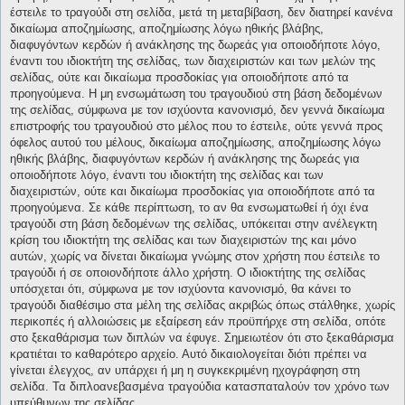
έστειλε το τραγούδι στη σελίδα, μετά τη μεταβίβαση, δεν διατηρεί κανένα
δικαίωμα αποζημίωσης, αποζημίωσης λόγω ηθικής βλάβης,
διαφυγόντων κερδών ή ανάκλησης της δωρεάς για οποιοδήποτε λόγο,
έναντι του ιδιοκτήτη της σελίδας, των διαχειριστών και των μελών της
σελίδας, ούτε και δικαίωμα προσδοκίας για οποιοδήποτε από τα
προηγούμενα. Η μη ενσωμάτωση του τραγουδιού στη βάση δεδομένων
της σελίδας, σύμφωνα με τον ισχύοντα κανονισμό, δεν γεννά δικαίωμα
επιστροφής του τραγουδιού στο μέλος που το έστειλε, ούτε γεννά προς
όφελος αυτού του μέλους, δικαίωμα αποζημίωσης, αποζημίωσης λόγω
ηθικής βλάβης, διαφυγόντων κερδών ή ανάκλησης της δωρεάς για
οποιοδήποτε λόγο, έναντι του ιδιοκτήτη της σελίδας και των
διαχειριστών, ούτε και δικαίωμα προσδοκίας για οποιοδήποτε από τα
προηγούμενα. Σε κάθε περίπτωση, το αν θα ενσωματωθεί ή όχι ένα
τραγούδι στη βάση δεδομένων της σελίδας, υπόκειται στην ανέλεγκτη
κρίση του ιδιοκτήτη της σελίδας και των διαχειριστών της και μόνο
αυτών, χωρίς να δίνεται δικαίωμα γνώμης στον χρήστη που έστειλε το
τραγούδι ή σε οποιονδήποτε άλλο χρήστη. Ο ιδιοκτήτης της σελίδας
υπόσχεται ότι, σύμφωνα με τον ισχύοντα κανονισμό, θα κάνει το
τραγούδι διαθέσιμο στα μέλη της σελίδας ακριβώς όπως στάλθηκε, χωρίς
περικοπές ή αλλοιώσεις με εξαίρεση εάν προϋπήρχε στη σελίδα, οπότε
στο ξεκαθάρισμα των διπλών να έφυγε. Σημειωτέον ότι στο ξεκαθάρισμα
κρατιέται το καθαρότερο αρχείο. Αυτό δικαιολογείται διότι πρέπει να
γίνεται έλεγχος, αν υπάρχει ή μη η συγκεκριμένη ηχογράφηση στη
σελίδα. Τα διπλοανεβασμένα τραγούδια κατασπαταλούν τον χρόνο των
υπεύθυνων της σελίδας.