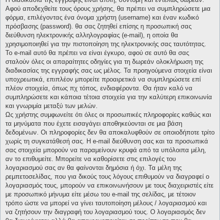
Αφού αποδεχθείτε τους όρους χρήσης, θα πρέπει να συμπληρώσετε μια
φόρμα, επιλέγοντας ένα όνομα χρήστη (username) και έναν κωδικό
πρόσβασης (password). θα σας ζητηθεί επίσης η προσωπική σας
διεύθυνση ηλεκτρονικής αλληλογραφίας (e-mail), η οποία θα
χρησιμοποιηθεί για την πιστοποίηση της ηλεκτρονικής σας ταυτότητας.
Το e-mail αυτό θα πρέπει να είναι έγκυρο, αφού σε αυτό θα σας
σταλούν όλες οι απαραίτητες οδηγίες για τη δωρεάν ολοκλήρωση της
διαδικασίας της εγγραφής σας ως μέλος. Τα προηγούμενα στοιχεία είναι
υποχρεωτικά, επιπλέον μπορείτε προαιρετικά να συμπληρώσετε επί
πλέον στοιχεία, όπως πχ τόπος, ενδιαφέροντα. Θα ήταν καλό να
συμπληρώσετε και κάποια τέτοια στοιχεία για την καλύτερη επικοινωνία
και γνωριμία μεταξύ των μελών.
Ως χρήστης συμφωνείτε ότι όλες οι προσωπικές πληροφορίες καθώς και
τα μηνύματα που έχετε εισαγάγει αποθηκεύονται σε μια βάση
δεδομένων. Οι πληροφορίες δεν θα αποκαλυφθούν σε οποιοδήποτε τρίτο
χωρίς τη συγκατάθεσή σας. Η e-mail διεύθυνση σας και τα προσωπικά
σας στοιχεία μπορούν να παραμείνουν κρυφά από τα υπόλοιπα μέλη,
αν το επιθυμείτε. Μπορείτε να καθορίσετε στις επιλογές του
λογαριασμού σας αν θα φαίνονται δημόσια ή όχι. Τα μέλη της
ρεμπετοσελίδας, που για δικούς τους λόγους επιθυμούν να διαγραφεί ο
λογαριασμός τους, μπορούν να επικοινωνήσουν με τους διαχειριστές είτε
με προσωπικό μήνυμα είτε μέσω του e-mail της σελίδας, με τέτοιον
τρόπο ώστε να μπορεί να γίνει ταυτοποίηση μέλους / λογαριασμού και
να ζητήσουν την διαγραφή του λογαριασμού τους. Ο λογαριασμός δεν