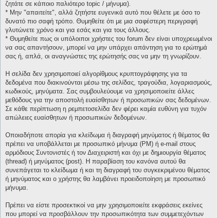
ζητάτε σε κάποιο παλιότερο topic / μήνυμα).
* Μην "απαιτείτε", αλλά ζητήστε ευγενικά αυτό που θέλετε με όσο το
δυνατό πιο σαφή τρόπο. Θυμηθείτε ότι με μια σαφέστερη περιγραφή
γλυτώνετε χρόνο και για εσάς και για τους άλλους.
* Θυμηθείτε πως οι υπόλοιποι χρήστες του forum δεν είναι υποχρεωμένοι
να σας απαντήσουν, μπορεί να μην υπάρχει απάντηση για το ερώτημά
σας ή, απλά, οι αναγνώστες της ερώτησής σας να μην τη γνωρίζουν.
Η σελίδα δεν χρησιμοποιεί αλγορίθμους κρυπτογράφησης για τα
δεδομένα που διακινούνται μέσω της σελίδας, τραγούδια, λογαριασμούς,
κωδικούς, μηνύματα. Σας συμβουλεύουμε να χρησιμοποιείτε άλλες
μεθόδους για την αποστολή ευαίσθητων ή προσωπικών σας δεδομένων.
Σε κάθε περίπτωση η ρεμπετοσελίδα δεν φέρει καμία ευθύνη για τυχόν
απώλειες ευαίσθητων ή προσωπικών δεδομένων.
Οποιαδήποτε απορία για κλείδωμα ή διαγραφή μηνύματος ή θέματος θα
πρέπει να υποβάλλεται με προσωπικό μήνυμα (PM) ή e-mail στους
αρμόδιους Συντονιστές ή τον Διαχειριστή και όχι με δημιουργία θέματος
(thread) ή μηνύματος (post). Η παραβίαση του κανόνα αυτού θα
συνεπάγεται το κλείδωμα ή και τη διαγραφή του συγκεκριμένου θέματος
ή μηνύματος και ο χρήστης θα λαμβάνει προειδοποίηση με προσωπικό
μήνυμα.
Πρέπει να είστε προσεκτικοί να μην χρησιμοποιείτε εκφράσεις εκείνες
που μπορεί να προσβάλλουν την προσωπικότητα των συμμετεχόντων