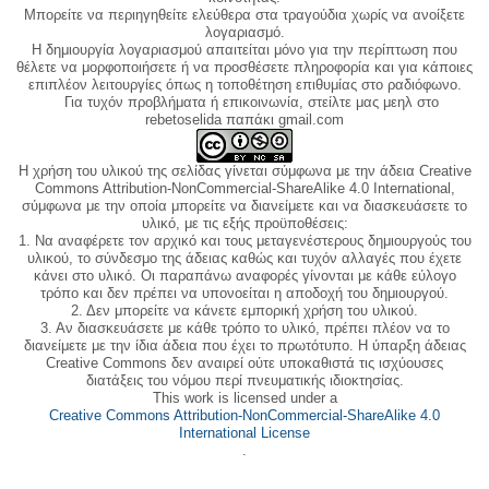
Μπορείτε να περιηγηθείτε ελεύθερα στα τραγούδια χωρίς να ανοίξετε
λογαριασμό.
Η δημιουργία λογαριασμού απαιτείται μόνο για την περίπτωση που
θέλετε να μορφοποιήσετε ή να προσθέσετε πληροφορία και για κάποιες
επιπλέον λειτουργίες όπως η τοποθέτηση επιθυμίας στο ραδιόφωνο.
Για τυχόν προβλήματα ή επικοινωνία, στείλτε μας μεηλ στο
rebetoselida παπάκι gmail.com
Η χρήση του υλικού της σελίδας γίνεται σύμφωνα με την άδεια Creative
Commons Attribution-NonCommercial-ShareAlike 4.0 International,
σύμφωνα με την οποία μπορείτε να διανείμετε και να διασκευάσετε το
υλικό, με τις εξής προϋποθέσεις:
1. Να αναφέρετε τον αρχικό και τους μεταγενέστερους δημιουργούς του
υλικού, το σύνδεσμο της άδειας καθώς και τυχόν αλλαγές που έχετε
κάνει στο υλικό. Οι παραπάνω αναφορές γίνονται με κάθε εύλογο
τρόπο και δεν πρέπει να υπονοείται η αποδοχή του δημιουργού.
2. Δεν μπορείτε να κάνετε εμπορική χρήση του υλικού.
3. Αν διασκευάσετε με κάθε τρόπο το υλικό, πρέπει πλέον να το
διανείμετε με την ίδια άδεια που έχει το πρωτότυπο. Η ύπαρξη άδειας
Creative Commons δεν αναιρεί ούτε υποκαθιστά τις ισχύουσες
διατάξεις του νόμου περί πνευματικής ιδιοκτησίας.
This work is licensed under a
Creative Commons Attribution-NonCommercial-ShareAlike 4.0
International License
.