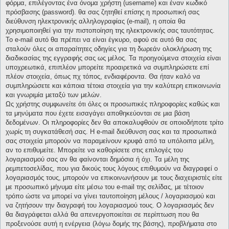
φόρμα, επιλέγοντας ένα όνομα χρήστη (username) και έναν κωδικό
πρόσβασης (password). θα σας ζητηθεί επίσης η προσωπική σας
διεύθυνση ηλεκτρονικής αλληλογραφίας (e-mail), η οποία θα
χρησιμοποιηθεί για την πιστοποίηση της ηλεκτρονικής σας ταυτότητας.
Το e-mail αυτό θα πρέπει να είναι έγκυρο, αφού σε αυτό θα σας
σταλούν όλες οι απαραίτητες οδηγίες για τη δωρεάν ολοκλήρωση της
διαδικασίας της εγγραφής σας ως μέλος. Τα προηγούμενα στοιχεία είναι
υποχρεωτικά, επιπλέον μπορείτε προαιρετικά να συμπληρώσετε επί
πλέον στοιχεία, όπως πχ τόπος, ενδιαφέροντα. Θα ήταν καλό να
συμπληρώσετε και κάποια τέτοια στοιχεία για την καλύτερη επικοινωνία
και γνωριμία μεταξύ των μελών.
Ως χρήστης συμφωνείτε ότι όλες οι προσωπικές πληροφορίες καθώς και
τα μηνύματα που έχετε εισαγάγει αποθηκεύονται σε μια βάση
δεδομένων. Οι πληροφορίες δεν θα αποκαλυφθούν σε οποιοδήποτε τρίτο
χωρίς τη συγκατάθεσή σας. Η e-mail διεύθυνση σας και τα προσωπικά
σας στοιχεία μπορούν να παραμείνουν κρυφά από τα υπόλοιπα μέλη,
αν το επιθυμείτε. Μπορείτε να καθορίσετε στις επιλογές του
λογαριασμού σας αν θα φαίνονται δημόσια ή όχι. Τα μέλη της
ρεμπετοσελίδας, που για δικούς τους λόγους επιθυμούν να διαγραφεί ο
λογαριασμός τους, μπορούν να επικοινωνήσουν με τους διαχειριστές είτε
με προσωπικό μήνυμα είτε μέσω του e-mail της σελίδας, με τέτοιον
τρόπο ώστε να μπορεί να γίνει ταυτοποίηση μέλους / λογαριασμού και
να ζητήσουν την διαγραφή του λογαριασμού τους. Ο λογαριασμός δεν
θα διαγράφεται αλλά θα απενεργοποιείται σε περίπτωση που θα
προξενούσε αυτή η ενέργεια (λόγω δομής της βάσης), προβλήματα στο