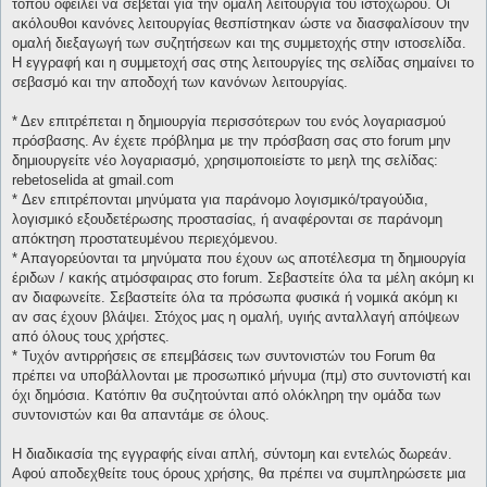
τόπου οφείλει να σέβεται για την ομαλή λειτουργία του ιστοχώρου. Οι
ακόλουθοι κανόνες λειτουργίας θεσπίστηκαν ώστε να διασφαλίσουν την
ομαλή διεξαγωγή των συζητήσεων και της συμμετοχής στην ιστοσελίδα.
Η εγγραφή και η συμμετοχή σας στης λειτουργίες της σελίδας σημαίνει το
σεβασμό και την αποδοχή των κανόνων λειτουργίας.
* Δεν επιτρέπεται η δημιουργία περισσότερων του ενός λογαριασμού
πρόσβασης. Αν έχετε πρόβλημα με την πρόσβαση σας στο forum μην
δημιουργείτε νέο λογαριασμό, χρησιμοποιείστε το μεηλ της σελίδας:
rebetoselida at gmail.com
* Δεν επιτρέπονται μηνύματα για παράνομο λογισμικό/τραγούδια,
λογισμικό εξουδετέρωσης προστασίας, ή αναφέρονται σε παράνομη
απόκτηση προστατευμένου περιεχόμενου.
* Απαγορεύονται τα μηνύματα που έχουν ως αποτέλεσμα τη δημιουργία
έριδων / κακής ατμόσφαιρας στο forum. Σεβαστείτε όλα τα μέλη ακόμη κι
αν διαφωνείτε. Σεβαστείτε όλα τα πρόσωπα φυσικά ή νομικά ακόμη κι
αν σας έχουν βλάψει. Στόχος μας η ομαλή, υγιής ανταλλαγή απόψεων
από όλους τους χρήστες.
* Τυχόν αντιρρήσεις σε επεμβάσεις των συντονιστών του Forum θα
πρέπει να υποβάλλονται με προσωπικό μήνυμα (πμ) στο συντονιστή και
όχι δημόσια. Κατόπιν θα συζητούνται από ολόκληρη την ομάδα των
συντονιστών και θα απαντάμε σε όλους.
Η διαδικασία της εγγραφής είναι απλή, σύντομη και εντελώς δωρεάν.
Αφού αποδεχθείτε τους όρους χρήσης, θα πρέπει να συμπληρώσετε μια