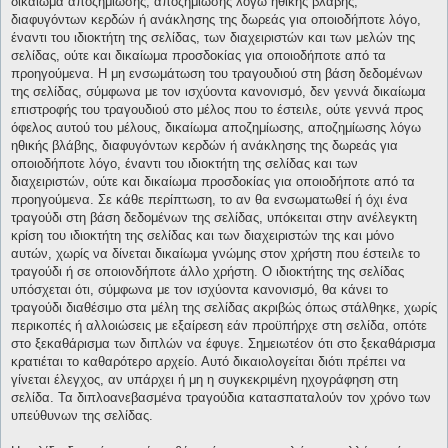
δικαίωμα αποζημίωσης, αποζημίωσης λόγω ηθικής βλάβης,
διαφυγόντων κερδών ή ανάκλησης της δωρεάς για οποιοδήποτε λόγο,
έναντι του ιδιοκτήτη της σελίδας, των διαχειριστών και των μελών της
σελίδας, ούτε και δικαίωμα προσδοκίας για οποιοδήποτε από τα
προηγούμενα. Η μη ενσωμάτωση του τραγουδιού στη βάση δεδομένων
της σελίδας, σύμφωνα με τον ισχύοντα κανονισμό, δεν γεννά δικαίωμα
επιστροφής του τραγουδιού στο μέλος που το έστειλε, ούτε γεννά προς
όφελος αυτού του μέλους, δικαίωμα αποζημίωσης, αποζημίωσης λόγω
ηθικής βλάβης, διαφυγόντων κερδών ή ανάκλησης της δωρεάς για
οποιοδήποτε λόγο, έναντι του ιδιοκτήτη της σελίδας και των
διαχειριστών, ούτε και δικαίωμα προσδοκίας για οποιοδήποτε από τα
προηγούμενα. Σε κάθε περίπτωση, το αν θα ενσωματωθεί ή όχι ένα
τραγούδι στη βάση δεδομένων της σελίδας, υπόκειται στην ανέλεγκτη
κρίση του ιδιοκτήτη της σελίδας και των διαχειριστών της και μόνο
αυτών, χωρίς να δίνεται δικαίωμα γνώμης στον χρήστη που έστειλε το
τραγούδι ή σε οποιονδήποτε άλλο χρήστη. Ο ιδιοκτήτης της σελίδας
υπόσχεται ότι, σύμφωνα με τον ισχύοντα κανονισμό, θα κάνει το
τραγούδι διαθέσιμο στα μέλη της σελίδας ακριβώς όπως στάλθηκε, χωρίς
περικοπές ή αλλοιώσεις με εξαίρεση εάν προϋπήρχε στη σελίδα, οπότε
στο ξεκαθάρισμα των διπλών να έφυγε. Σημειωτέον ότι στο ξεκαθάρισμα
κρατιέται το καθαρότερο αρχείο. Αυτό δικαιολογείται διότι πρέπει να
γίνεται έλεγχος, αν υπάρχει ή μη η συγκεκριμένη ηχογράφηση στη
σελίδα. Τα διπλοανεβασμένα τραγούδια κατασπαταλούν τον χρόνο των
υπεύθυνων της σελίδας.