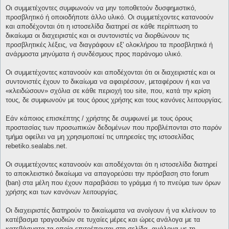
Οι συμμετέχοντες συμφωνούν να μην τοποθετούν δυσφημιστικό,
προσβλητικό ή οποιοδήποτε άλλο υλικό. Οι συμμετέχοντες κατανοούν
και αποδέχονται ότι η ιστοσελίδα διατηρεί σε κάθε περίπτωση το
δικαίωμα οι διαχειριστές και οι συντονιστές να διορθώνουν τις
προσβλητικές λέξεις, να διαγράφουν εξ' ολοκλήρου τα προσβλητικά ή
ανάρμοστα μηνύματα ή συνδέσμους προς παράνομο υλικό.
Οι συμμετέχοντες κατανοούν και αποδέχονται ότι οι διαχειριστές και οι
συντονιστές έχουν το δικαίωμα να αφαιρέσουν, μεταφέρουν ή και να
«κλειδώσουν» σχόλια σε κάθε περιοχή του site, που, κατά την κρίση
τους, δε συμφωνούν με τους όρους χρήσης και τους κανόνες λειτουργίας.
Εάν κάποιος επισκέπτης / χρήστης δε συμφωνεί με τους όρους
προστασίας των προσωπικών δεδομένων που προβλέπονται στο παρόν
τμήμα οφείλει να μη χρησιμοποιεί τις υπηρεσίες της ιστοσελίδας
rebetiko.sealabs.net.
Οι συμμετέχοντες κατανοούν και αποδέχονται ότι η ιστοσελίδα διατηρεί
το αποκλειστικό δικαίωμα να απαγορεύσει την πρόσβαση στο forum
(ban) στα μέλη που έχουν παραβιάσει το γράμμα ή το πνεύμα των όρων
χρήσης και των κανόνων λειτουργίας.
Οι διαχειριστές διατηρούν το δικαίωματα να ανοίγουν ή να κλείνουν το
κατέβασμα τραγουδιών σε τυχαίες μέρες και ώρες ανάλογα με τα
κατεβάσματα τα οποία επιτρέπονται στη σελίδα, ανάλογα με τη