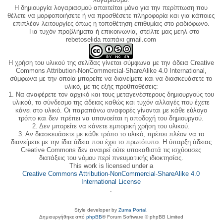
Η δημιουργία λογαριασμού απαιτείται μόνο για την περίπτωση που
θέλετε να μορφοποιήσετε ή να προσθέσετε πληροφορία και για κάποιες
επιπλέον λειτουργίες όπως η τοποθέτηση επιθυμίας στο ραδιόφωνο.
Για τυχόν προβλήματα ή επικοινωνία, στείλτε μας μεηλ στο
rebetoselida παπάκι gmail.com
Η χρήση του υλικού της σελίδας γίνεται σύμφωνα με την άδεια Creative
Commons Attribution-NonCommercial-ShareAlike 4.0 International,
σύμφωνα με την οποία μπορείτε να διανείμετε και να διασκευάσετε το
υλικό, με τις εξής προϋποθέσεις:
1. Να αναφέρετε τον αρχικό και τους μεταγενέστερους δημιουργούς του
υλικού, το σύνδεσμο της άδειας καθώς και τυχόν αλλαγές που έχετε
κάνει στο υλικό. Οι παραπάνω αναφορές γίνονται με κάθε εύλογο
τρόπο και δεν πρέπει να υπονοείται η αποδοχή του δημιουργού.
2. Δεν μπορείτε να κάνετε εμπορική χρήση του υλικού.
3. Αν διασκευάσετε με κάθε τρόπο το υλικό, πρέπει πλέον να το
διανείμετε με την ίδια άδεια που έχει το πρωτότυπο. Η ύπαρξη άδειας
Creative Commons δεν αναιρεί ούτε υποκαθιστά τις ισχύουσες
διατάξεις του νόμου περί πνευματικής ιδιοκτησίας.
This work is licensed under a
Creative Commons Attribution-NonCommercial-ShareAlike 4.0
International License
.
Style developer by
Zuma Portal
,
Δημιουργήθηκε από
phpBB
® Forum Software © phpBB Limited