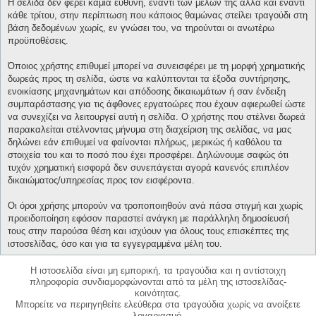
Η σελίδα δεν φέρει καμία ευθύνη, έναντι των μελών της αλλά και έναντι
κάθε τρίτου, στην περίπτωση που κάποιος θαμώνας στείλει τραγούδι στη
βάση δεδομένων χωρίς, εν γνώσει του, να τηρούνται οι ανωτέρω
προϋποθέσεις.
Όποιος χρήστης επιθυμεί μπορεί να συνεισφέρει με τη μορφή χρηματικής
δωρεάς προς τη σελίδα, ώστε να καλύπτονται τα έξοδα συντήρησης,
ενοικίασης μηχανημάτων και απόδοσης δικαιωμάτων ή σαν ένδειξη
συμπαράστασης για τις άφθονες εργατοώρες που έχουν αφιερωθεί ώστε
να συνεχίζει να λειτουργεί αυτή η σελίδα. Ο χρήστης που στέλνει δωρεά
παρακαλείται στέλνοντας μήνυμα στη διαχείριση της σελίδας, να μας
δηλώνει εάν επιθυμεί να φαίνονται πλήρως, μερικώς ή καθόλου τα
στοιχεία του και το ποσό που έχει προσφέρει. Δηλώνουμε σαφώς ότι
τυχόν χρηματική εισφορά δεν συνεπάγεται αγορά κανενός επιπλέον
δικαιώματος/υπηρεσίας προς τον εισφέροντα.
Οι όροι χρήσης μπορούν να τροποποιηθούν ανά πάσα στιγμή και χωρίς
προειδοποίηση εφόσον παραστεί ανάγκη με παράλληλη δημοσίευσή
τους στην παρούσα θέση και ισχύουν για όλους τους επισκέπτες της
ιστοσελίδας, όσο και για τα εγγεγραμμένα μέλη του.
Η ιστοσελίδα είναι μη εμπορική, τα τραγούδια και η αντίστοιχη
πληροφορία συνδιαμορφώνονται από τα μέλη της ιστοσελίδας-
κοινότητας.
Μπορείτε να περιηγηθείτε ελεύθερα στα τραγούδια χωρίς να ανοίξετε
λογαριασμό.