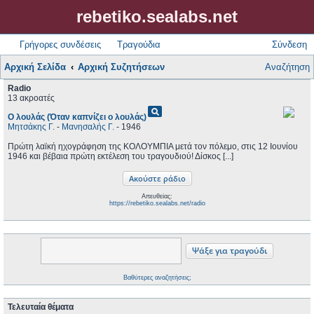
rebetiko.sealabs.net
Γρήγορες συνδέσεις
Τραγούδια
Σύνδεση
Αρχική Σελίδα
Αρχική Συζητήσεων
Αναζήτηση
Radio
13 ακροατές
pageview
Ο λουλάς (Όταν καπνίζει ο λουλάς)
Μητσάκης Γ.
-
Μανησαλής Γ.
- 1946
Πρώτη λαϊκή ηχογράφηση της ΚΟΛΟΥΜΠΙΑ μετά τον πόλεμο, στις 12 Ιουνίου
1946 και βέβαια πρώτη εκτέλεση του τραγουδιού! Δίσκος [...]
Απευθείας:
https://rebetiko.sealabs.net/radio
Βαθύτερες αναζητήσεις;
Τελευταία θέματα