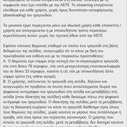
συμφωνία που έχει επέλθει με την ΑΕΠΙ. Το streaming επιτρέπεται
ελεύθερα για κάθε χρήστη, χωρίς όμως δυνατότητα καταφόρτωσης
(downloading) του τραγουδιού.
Τα μουσικά έργα παρέχονται μόνο για ιδιωτική χρήση κάθε επισκέπτη /
χρήστη και απαγορεύεται η με οποιονδήποτε τρόπο περαιτέρω
εκμετάλλευση αυτών χωρίς την σχετική άδεια από την ΑΕΠΙ.
Εφόσον κάποιος θαμώνας επιθυμεί να στείλει ένα τραγούδι στη βάση
δεδομένων της σελίδας, αναγνωρίζει ότι το κάνει με δική του
πρωτοβουλία και ευθύνη και με τις παρακάτω προϋποθέσεις:
Α. Ο θαμώνας έχει νόμιμα στην κατοχή του το συγκεκριμένο τραγούδι,
είτε από δίσκο 78 στροφών, είτε από μεταγενέστερη επανακυκλοφορία
του σε δίσκο 33 στροφών, κασέτα ή cd, είτε με οποιονδήποτε άλλο
νόμιμο τρόπο (πχ online αγορά).
Β. Ο χρήστης, στέλνοντας το τραγούδι στη σελίδα, δηλώνει και
αναγνωρίζει ότι προβαίνει σε άτυπη άνευ ανταλλάγματος δωρεά του
ψηφιακού αντιγράφου του τραγουδιού στη σελίδα και μεταβιβάζει στη
σελίδα (στον ιδιοκτήτη της σελίδας) κάθε δικαίωμα πάνω στο ψηφιακό
αντίγραφο του τραγουδιού. Ο ιδιοκτήτης της σελίδας μετά τη μεταβίβαση,
έχει τη διακριτική ευχέρεια να κάνει το τραγούδι διαθέσιμο προς όλους
τους θαμώνες της σελίδας, χωρίς κανένα εκ μέρους τους αντάλλαγμα ή
αμοιβή, υπό τους όρους του ισχύοντος κανονισμού. Ο χρήστης που
έστειλε το τραγούδι στη σελίδα, μετά τη μεταβίβαση, δεν διατηρεί κανένα