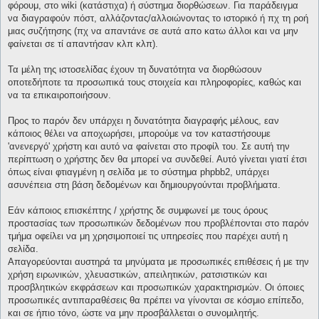
φόρουμ, στο wiki (κατάστιχα) ή σύστημα διορθώσεων. Για παράδειγμα
να διαγραφούν πόστ, αλλάζοντας/αλλοιώνοντας το ιστορικό ή πχ τη ροή
μιας συζήτησης (πχ να απαντάνε σε αυτά απο κατω άλλοι και να μην
φαίνεται σε τί απαντήσαν κλπ κλπ).
Τα μέλη της ιστοσελίδας έχουν τη δυνατότητα να διορθώσουν
οποτεδήποτε τα προσωπικά τους στοιχεία και πληροφορίες, καθώς και
να τα επικαιροποιήσουν.
Προς το παρόν δεν υπάρχει η δυνατότητα διαγραφής μέλους, εαν
κάποιος θέλει να αποχωρήσει, μπορούμε να τον καταστήσουμε
'ανενεργό' χρήστη και αυτό να φαίνεται στο προφίλ του. Σε αυτή την
περίπτωση ο χρήστης δεν θα μπορεί να συνδεθεί. Αυτό γίνεται γιατί έτσι
όπως είναι φτιαγμένη η σελίδα με το σύστημα phpbb2, υπάρχει
ασυνέπεια στη βάση δεδομένων και δημιουργούνται προβλήματα.
Εάν κάποιος επισκέπτης / χρήστης δε συμφωνεί με τους όρους
προστασίας των προσωπικών δεδομένων που προβλέπονται στο παρόν
τμήμα οφείλει να μη χρησιμοποιεί τις υπηρεσίες που παρέχει αυτή η
σελίδα.
Απαγορεύονται αυστηρά τα μηνύματα με προσωπικές επιθέσεις ή με την
χρήση ειρωνικών, χλευαστικών, απειλητικών, ρατσιστικών και
προσβλητικών εκφράσεων και προσωπικών χαρακτηρισμών. Οι όποιες
προσωπικές αντιπαραθέσεις θα πρέπει να γίνονται σε κόσμιο επίπεδο,
και σε ήπιο τόνο, ώστε να μην προσβάλλεται ο συνομιλητής.