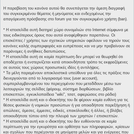
Η παραβίαση του κανόνα αυτού θα συνεπάγεται την άμεση διαγραφή
του συγκεκριμένου θέματος ή μηνύματος και ενδεχομένως την
απαγόρευση πρόσβασης στο forum για τον συγκεκριμένο χρήστη (ban).
* H ιστοσελίδα αυτή διατηρεί χώρο συνομιλιών στο Internet σύμφωνα με
τους ειδικότερους όρους που αυτοί αναφέρθηκαν παραπάνω. Οι
επισκέπτες / χρήστες των σχετικών υπηρεσιών οφείλουν να τηρούν τους
κανόνες καλής συμπεριφοράς και ευπρέπειας και να μην προβαίνουν σε
παράνομες ή ανήθικες διατυπώσεις.
* H ιστοσελίδα αυτή σε καμία περίπτωση δεν μπορεί να θεωρηθεί ότι
αποδέχεται ή ενστερνίζεται κατά οποιονδήποτε τρόπο τις εκφραζόμενες
σε αυτούς τους χώρους προσωπικές ιδέες ή αντιλήψεις.
* Τα μέλη παραμένουν αποκλειστικά υπεύθυνα για όλες τις πράξεις που
διενεργούνται από το λογαριασμό τους (user account),
συμπεριλαμβανομένου του περιεχομένου που μεταδίδουν μέσω των
λειτουργιών της σελίδας (φόρουμ, σύστημα διορθώσεων, βιβλίο
επισκεπτών, εγκυκλοπαίδεια "wiki", τσατ, αφιερώσεις στο ράδιο)
* H ιστοσελίδα αυτή και ο ιδιοκτήτης του δε φέρουν καμία ευθύνη για τις
θέσεις φυσικών ή νομικών προσώπων ή για οποιαδήποτε παρεξήγηση ή
απώλειες, άμεσες, έμμεσες, ειδικές, επακόλουθες ή άλλες, ή βλάβες
οποιουδήποτε τύπου από την πλευρά των χρηστών / επισκεπτών.
* H ιστοσελίδα αυτή και ο ιδιοκτήτης του δεν ευθύνονται σε καμία
περίπτωση για την εγκυρότητα και ορθότητα των πληροφοριών, κρίσεων
και σχολίων που περιέχονται σε μηνύματα μελών και για ενέργειες που