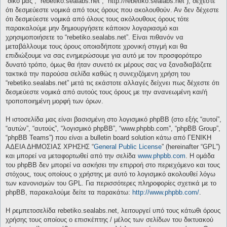
“δικό μας”, “rebetiko.sealabs.net”, “http://rebetiko.sealabs.net”), δέχεστε
ότι δεσμεύεστε νομικά από τους όρους που ακολουθούν. Αν δεν δέχεστε
ότι δεσμεύεστε νομικά από όλους τους ακόλουθους όρους τότε
παρακαλούμε μην δημιουργήσετε κάποιον λογαριασμό και
χρησιμοποιήσετε το “rebetiko.sealabs.net”. Είναι πιθανόν να
μεταβάλλουμε τους όρους οποιαδήποτε χρονική στιγμή και θα
επιδιώξουμε να σας ενημερώσουμε για αυτό με τον προσφορότερο
δυνατό τρόπο, όμως θα ήταν συνετό εκ μέρους σας να ξαναδιαβάζετε
τακτικά την παρούσα σελίδα καθώς η συνεχιζόμενη χρήση του
“rebetiko.sealabs.net” μετά τις εκάστοτε αλλαγές δείχνει πως δέχεστε ότι
δεσμεύεστε νομικά από αυτούς τους όρους με την ανανεωμένη και/ή
τροποποιημένη μορφή των όρων.
Η ιστοσελίδα μας είναι βασισμένη στο λογισμικό phpBB (στο εξής “αυτοί”,
“αυτών”, “αυτούς”, “λογισμικό phpBB”, “www.phpbb.com”, “phpBB Group”,
“phpBB Teams”) που είναι a bulletin board solution κάτω από ΓΕΝΙΚΗ
ΑΔΕΙΑ ΔΗΜΟΣΙΑΣ ΧΡΗΣΗΣ “
General Public License
” (hereinafter “GPL”)
και μπορεί να μεταφορτωθεί από την σελίδα
www.phpbb.com
. Η ομάδα
του phpBB δεν μπορεί να ασκήσει την επιρροή στο περιεχόμενο και τους
στόχους, τους οποίους ο χρήστης με αυτό το λογισμικό ακολουθεί λόγω
των κανονισμών του GPL. Για περισσότερες πληροφορίες σχετικά με το
phpBB, παρακαλούμε δείτε τα παρακάτω:
http://www.phpbb.com/
.
Η ρεμπετοσελίδα rebetiko.sealabs.net, λειτουργεί υπό τους κάτωθι όρους
χρήσης τους οποίους ο επισκέπτης / μέλος των σελίδων του δικτυακού