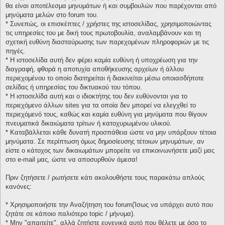
θα είναι αποτέλεσμα μηνυμάτων ή και συμβουλών που παρέχονται από
μηνύματα μελών στο forum του.
* Συνεπώς, οι επισκέπτες / χρήστες της ιστοσελίδας, χρησιμοποιώντας
τις υπηρεσίες του με δική τους πρωτοβουλία, αναλαμβάνουν και τη
σχετική ευθύνη διασταύρωσης των παρεχομένων πληροφοριών με τις
πηγές.
* H ιστοσελίδα αυτή δεν φέρει καμία ευθύνη ή υποχρέωση για την
διαγραφή, φθορά η αποτυχία αποθήκευσης αρχείων ή άλλου
περιεχομένου το οποίο διατηρείται ή διακινείται μέσω οποιασδήποτε
σελίδας ή υπηρεσίας του δικτυακού του τόπου.
* H ιστοσελίδα αυτή και ο ιδιοκτήτης του δεν ευθύνονται για το
περιεχόμενο άλλων sites για τα οποία δεν μπορεί να ελεγχθεί το
περιεχόμενό τους, καθώς και καμία ευθύνη για μηνύματα που θίγουν
πνευματικά δικαιώματα τρίτων ή κατοχυρωμένου υλικού.
* Καταβάλλεται κάθε δυνατή προσπάθεια ώστε να μην υπάρξουν τέτοια
μηνύματα. Σε περίπτωση όμως δημοσίευσης τέτοιων μηνυμάτων, αν
είστε ο κάτοχος των δικαιωμάτων μπορείτε να επικοινωνήσετε μαζί μας
στο e-mail μας, ώστε να αποσυρθούν άμεσα!
Πριν ζητήσετε / ρωτήσετε κάτι ακολουθήστε τους παρακάτω απλούς
κανόνες:
* Χρησιμοποιήστε την Αναζήτηση του forum(Ίσως να υπάρχει αυτό που
ζητάτε σε κάποιο παλιότερο topic / μήνυμα).
* Μην "απαιτείτε", αλλά ζητήστε ευγενικά αυτό που θέλετε με όσο το