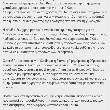
δυνατό πιο σαφή τρόπο. Θυμηθείτε ότι με μια σαφέστερη περιγραφή
γλυτώνετε χρόνο και για εσάς και για τους άλλους.
* Θυμηθείτε πως οι υπόλοιποι χρήστες του forum δεν είναι υποχρεωμένοι
να σας απαντήσουν, μπορεί να μην υπάρχει απάντηση για το ερώτημά
σας ή, απλά, οι αναγνώστες της ερώτησής σας να μην τη γνωρίζουν.
Η σελίδα δεν χρησιμοποιεί αλγορίθμους κρυπτογράφησης για τα
δεδομένα που διακινούνται μέσω της σελίδας, τραγούδια, λογαριασμούς,
κωδικούς, μηνύματα. Σας συμβουλεύουμε να χρησιμοποιείτε άλλες
μεθόδους για την αποστολή ευαίσθητων ή προσωπικών σας δεδομένων.
Σε κάθε περίπτωση η ρεμπετοσελίδα δεν φέρει καμία ευθύνη για τυχόν
απώλειες ευαίσθητων ή προσωπικών δεδομένων.
Οποιαδήποτε απορία για κλείδωμα ή διαγραφή μηνύματος ή θέματος θα
πρέπει να υποβάλλεται με προσωπικό μήνυμα (PM) ή e-mail στους
αρμόδιους Συντονιστές ή τον Διαχειριστή και όχι με δημιουργία θέματος
(thread) ή μηνύματος (post). Η παραβίαση του κανόνα αυτού θα
συνεπάγεται το κλείδωμα ή και τη διαγραφή του συγκεκριμένου θέματος
ή μηνύματος και ο χρήστης θα λαμβάνει προειδοποίηση με προσωπικό
μήνυμα.
Πρέπει να είστε προσεκτικοί να μην χρησιμοποιείτε εκφράσεις εκείνες
που μπορεί να προσβάλλουν την προσωπικότητα των συμμετεχόντων
στις συζητήσεις, στις διάφορες κατηγορίες του Forum.