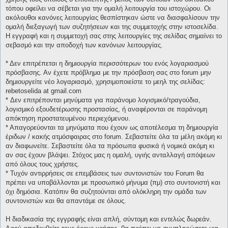
τόπου οφείλει να σέβεται για την ομαλή λειτουργία του ιστοχώρου. Οι
ακόλουθοι κανόνες λειτουργίας θεσπίστηκαν ώστε να διασφαλίσουν την
ομαλή διεξαγωγή των συζητήσεων και της συμμετοχής στην ιστοσελίδα.
Η εγγραφή και η συμμετοχή σας στης λειτουργίες της σελίδας σημαίνει το
σεβασμό και την αποδοχή των κανόνων λειτουργίας.
* Δεν επιτρέπεται η δημιουργία περισσότερων του ενός λογαριασμού
πρόσβασης. Αν έχετε πρόβλημα με την πρόσβαση σας στο forum μην
δημιουργείτε νέο λογαριασμό, χρησιμοποιείστε το μεηλ της σελίδας:
rebetoselida at gmail.com
* Δεν επιτρέπονται μηνύματα για παράνομο λογισμικό/τραγούδια,
λογισμικό εξουδετέρωσης προστασίας, ή αναφέρονται σε παράνομη
απόκτηση προστατευμένου περιεχόμενου.
* Απαγορεύονται τα μηνύματα που έχουν ως αποτέλεσμα τη δημιουργία
έριδων / κακής ατμόσφαιρας στο forum. Σεβαστείτε όλα τα μέλη ακόμη κι
αν διαφωνείτε. Σεβαστείτε όλα τα πρόσωπα φυσικά ή νομικά ακόμη κι
αν σας έχουν βλάψει. Στόχος μας η ομαλή, υγιής ανταλλαγή απόψεων
από όλους τους χρήστες.
* Τυχόν αντιρρήσεις σε επεμβάσεις των συντονιστών του Forum θα
πρέπει να υποβάλλονται με προσωπικό μήνυμα (πμ) στο συντονιστή και
όχι δημόσια. Κατόπιν θα συζητούνται από ολόκληρη την ομάδα των
συντονιστών και θα απαντάμε σε όλους.
Η διαδικασία της εγγραφής είναι απλή, σύντομη και εντελώς δωρεάν.