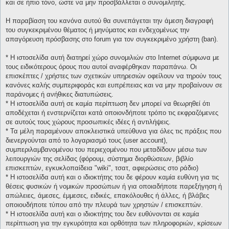
και σε ήπιο τόνο, ώστε να μην προσβάλλεται ο συνομιλητής.
Η παραβίαση του κανόνα αυτού θα συνεπάγεται την άμεση διαγραφή
του συγκεκριμένου θέματος ή μηνύματος και ενδεχομένως την
απαγόρευση πρόσβασης στο forum για τον συγκεκριμένο χρήστη (ban).
* H ιστοσελίδα αυτή διατηρεί χώρο συνομιλιών στο Internet σύμφωνα με
τους ειδικότερους όρους που αυτοί αναφέρθηκαν παραπάνω. Οι
επισκέπτες / χρήστες των σχετικών υπηρεσιών οφείλουν να τηρούν τους
κανόνες καλής συμπεριφοράς και ευπρέπειας και να μην προβαίνουν σε
παράνομες ή ανήθικες διατυπώσεις.
* H ιστοσελίδα αυτή σε καμία περίπτωση δεν μπορεί να θεωρηθεί ότι
αποδέχεται ή ενστερνίζεται κατά οποιονδήποτε τρόπο τις εκφραζόμενες
σε αυτούς τους χώρους προσωπικές ιδέες ή αντιλήψεις.
* Τα μέλη παραμένουν αποκλειστικά υπεύθυνα για όλες τις πράξεις που
διενεργούνται από το λογαριασμό τους (user account),
συμπεριλαμβανομένου του περιεχομένου που μεταδίδουν μέσω των
λειτουργιών της σελίδας (φόρουμ, σύστημα διορθώσεων, βιβλίο
επισκεπτών, εγκυκλοπαίδεια "wiki", τσατ, αφιερώσεις στο ράδιο)
* H ιστοσελίδα αυτή και ο ιδιοκτήτης του δε φέρουν καμία ευθύνη για τις
θέσεις φυσικών ή νομικών προσώπων ή για οποιαδήποτε παρεξήγηση ή
απώλειες, άμεσες, έμμεσες, ειδικές, επακόλουθες ή άλλες, ή βλάβες
οποιουδήποτε τύπου από την πλευρά των χρηστών / επισκεπτών.
* H ιστοσελίδα αυτή και ο ιδιοκτήτης του δεν ευθύνονται σε καμία
περίπτωση για την εγκυρότητα και ορθότητα των πληροφοριών, κρίσεων