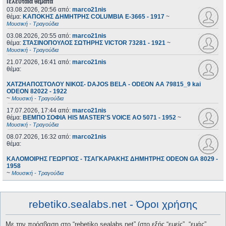
Τελευταία θέματα
03.08.2026, 20:56
από:
marco21nis
θέμα:
ΚΑΠΟΚΗΣ ΔΗΜΗΤΡΗΣ COLUMBIA E-3665 - 1917
~
Μουσική - Τραγούδια
03.08.2026, 20:55
από:
marco21nis
θέμα:
ΣΤΑΣΙΝΟΠΟΥΛΟΣ ΣΩΤΗΡΗΣ VICTOR 73281 - 1921
~
Μουσική - Τραγούδια
21.07.2026, 16:41
από:
marco21nis
θέμα:
ΧΑΤΖΗΑΠΟΣΤΟΛΟΥ ΝΙΚΟΣ- DAJOS BELA - ODEON AA 79815_9 kai
ODEON 82022 - 1922
~
Μουσική - Τραγούδια
17.07.2026, 17:44
από:
marco21nis
θέμα:
ΒΕΜΠΟ ΣΟΦΙΑ HIS MASTER'S VOICE AO 5071 - 1952
~
Μουσική - Τραγούδια
08.07.2026, 16:32
από:
marco21nis
θέμα:
ΚΑΛΟΜΟΙΡΗΣ ΓΕΩΡΓΙΟΣ - ΤΣΑΓΚΑΡΑΚΗΣ ΔΗΜΗΤΡΗΣ ODEON GA 8029 -
1958
~
Μουσική - Τραγούδια
rebetiko.sealabs.net - Όροι χρήσης
Με την πρόσβαση στο “rebetiko.sealabs.net” (στο εξής “εμείς”, “εμάς”,