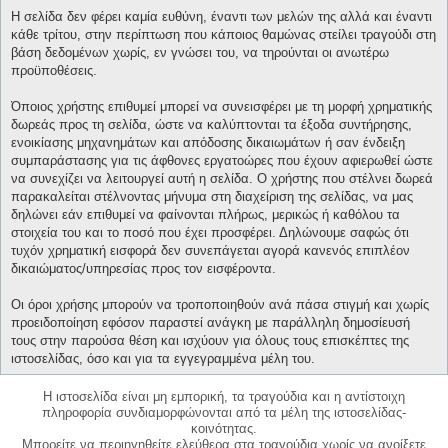
Η σελίδα δεν φέρει καμία ευθύνη, έναντι των μελών της αλλά και έναντι
κάθε τρίτου, στην περίπτωση που κάποιος θαμώνας στείλει τραγούδι στη
βάση δεδομένων χωρίς, εν γνώσει του, να τηρούνται οι ανωτέρω
προϋποθέσεις.
Όποιος χρήστης επιθυμεί μπορεί να συνεισφέρει με τη μορφή χρηματικής
δωρεάς προς τη σελίδα, ώστε να καλύπτονται τα έξοδα συντήρησης,
ενοικίασης μηχανημάτων και απόδοσης δικαιωμάτων ή σαν ένδειξη
συμπαράστασης για τις άφθονες εργατοώρες που έχουν αφιερωθεί ώστε
να συνεχίζει να λειτουργεί αυτή η σελίδα. Ο χρήστης που στέλνει δωρεά
παρακαλείται στέλνοντας μήνυμα στη διαχείριση της σελίδας, να μας
δηλώνει εάν επιθυμεί να φαίνονται πλήρως, μερικώς ή καθόλου τα
στοιχεία του και το ποσό που έχει προσφέρει. Δηλώνουμε σαφώς ότι
τυχόν χρηματική εισφορά δεν συνεπάγεται αγορά κανενός επιπλέον
δικαιώματος/υπηρεσίας προς τον εισφέροντα.
Οι όροι χρήσης μπορούν να τροποποιηθούν ανά πάσα στιγμή και χωρίς
προειδοποίηση εφόσον παραστεί ανάγκη με παράλληλη δημοσίευσή
τους στην παρούσα θέση και ισχύουν για όλους τους επισκέπτες της
ιστοσελίδας, όσο και για τα εγγεγραμμένα μέλη του.
Η ιστοσελίδα είναι μη εμπορική, τα τραγούδια και η αντίστοιχη
πληροφορία συνδιαμορφώνονται από τα μέλη της ιστοσελίδας-
κοινότητας.
Μπορείτε να περιηγηθείτε ελεύθερα στα τραγούδια χωρίς να ανοίξετε