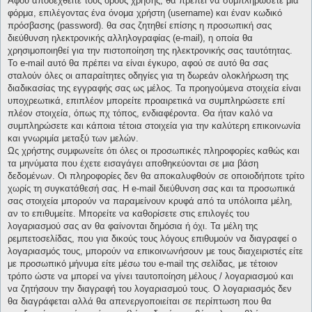
Αφού αποδεχθείτε τους όρους χρήσης, θα πρέπει να συμπληρώσετε μια
φόρμα, επιλέγοντας ένα όνομα χρήστη (username) και έναν κωδικό
πρόσβασης (password). θα σας ζητηθεί επίσης η προσωπική σας
διεύθυνση ηλεκτρονικής αλληλογραφίας (e-mail), η οποία θα
χρησιμοποιηθεί για την πιστοποίηση της ηλεκτρονικής σας ταυτότητας.
Το e-mail αυτό θα πρέπει να είναι έγκυρο, αφού σε αυτό θα σας
σταλούν όλες οι απαραίτητες οδηγίες για τη δωρεάν ολοκλήρωση της
διαδικασίας της εγγραφής σας ως μέλος. Τα προηγούμενα στοιχεία είναι
υποχρεωτικά, επιπλέον μπορείτε προαιρετικά να συμπληρώσετε επί
πλέον στοιχεία, όπως πχ τόπος, ενδιαφέροντα. Θα ήταν καλό να
συμπληρώσετε και κάποια τέτοια στοιχεία για την καλύτερη επικοινωνία
και γνωριμία μεταξύ των μελών.
Ως χρήστης συμφωνείτε ότι όλες οι προσωπικές πληροφορίες καθώς και
τα μηνύματα που έχετε εισαγάγει αποθηκεύονται σε μια βάση
δεδομένων. Οι πληροφορίες δεν θα αποκαλυφθούν σε οποιοδήποτε τρίτο
χωρίς τη συγκατάθεσή σας. Η e-mail διεύθυνση σας και τα προσωπικά
σας στοιχεία μπορούν να παραμείνουν κρυφά από τα υπόλοιπα μέλη,
αν το επιθυμείτε. Μπορείτε να καθορίσετε στις επιλογές του
λογαριασμού σας αν θα φαίνονται δημόσια ή όχι. Τα μέλη της
ρεμπετοσελίδας, που για δικούς τους λόγους επιθυμούν να διαγραφεί ο
λογαριασμός τους, μπορούν να επικοινωνήσουν με τους διαχειριστές είτε
με προσωπικό μήνυμα είτε μέσω του e-mail της σελίδας, με τέτοιον
τρόπο ώστε να μπορεί να γίνει ταυτοποίηση μέλους / λογαριασμού και
να ζητήσουν την διαγραφή του λογαριασμού τους. Ο λογαριασμός δεν
θα διαγράφεται αλλά θα απενεργοποιείται σε περίπτωση που θα