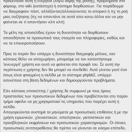
προξενούσε αυτή η ενέργεια (λόγω δομής της βάσης), προβλήματα στο
φόρουμ, στο wiki (κατάστιχα) ή σύστημα διορθώσεων. Για παράδειγμα
να διαγραφούν πόστ, αλλάζοντας/αλλοιώνοντας το ιστορικό ή πχ τη ροή
μιας συζήτησης (πχ να απαντάνε σε αυτά απο κατω άλλοι και να μην
φαίνεται σε τί απαντήσαν κλπ κλπ).
Τα μέλη της ιστοσελίδας έχουν τη δυνατότητα να διορθώσουν
οποτεδήποτε τα προσωπικά τους στοιχεία και πληροφορίες, καθώς και
να τα επικαιροποιήσουν.
Προς το παρόν δεν υπάρχει η δυνατότητα διαγραφής μέλους, εαν
κάποιος θέλει να αποχωρήσει, μπορούμε να τον καταστήσουμε
'ανενεργό' χρήστη και αυτό να φαίνεται στο προφίλ του. Σε αυτή την
περίπτωση ο χρήστης δεν θα μπορεί να συνδεθεί. Αυτό γίνεται γιατί έτσι
όπως είναι φτιαγμένη η σελίδα με το σύστημα phpbb2, υπάρχει
ασυνέπεια στη βάση δεδομένων και δημιουργούνται προβλήματα.
Εάν κάποιος επισκέπτης / χρήστης δε συμφωνεί με τους όρους
προστασίας των προσωπικών δεδομένων που προβλέπονται στο παρόν
τμήμα οφείλει να μη χρησιμοποιεί τις υπηρεσίες που παρέχει αυτή η
σελίδα.
Απαγορεύονται αυστηρά τα μηνύματα με προσωπικές επιθέσεις ή με την
χρήση ειρωνικών, χλευαστικών, απειλητικών, ρατσιστικών και
προσβλητικών εκφράσεων και προσωπικών χαρακτηρισμών. Οι όποιες
προσωπικές αντιπαραθέσεις θα πρέπει να γίνονται σε κόσμιο επίπεδο,