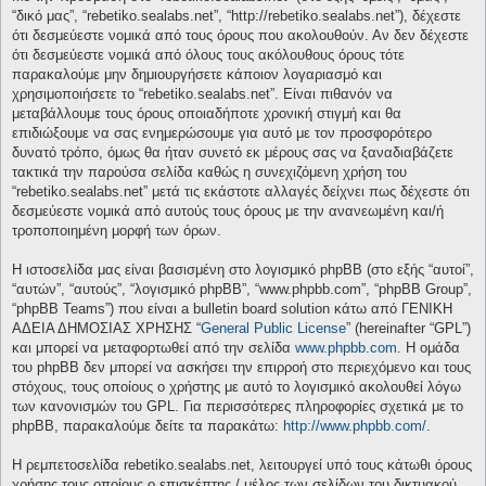
“δικό μας”, “rebetiko.sealabs.net”, “http://rebetiko.sealabs.net”), δέχεστε
ότι δεσμεύεστε νομικά από τους όρους που ακολουθούν. Αν δεν δέχεστε
ότι δεσμεύεστε νομικά από όλους τους ακόλουθους όρους τότε
παρακαλούμε μην δημιουργήσετε κάποιον λογαριασμό και
χρησιμοποιήσετε το “rebetiko.sealabs.net”. Είναι πιθανόν να
μεταβάλλουμε τους όρους οποιαδήποτε χρονική στιγμή και θα
επιδιώξουμε να σας ενημερώσουμε για αυτό με τον προσφορότερο
δυνατό τρόπο, όμως θα ήταν συνετό εκ μέρους σας να ξαναδιαβάζετε
τακτικά την παρούσα σελίδα καθώς η συνεχιζόμενη χρήση του
“rebetiko.sealabs.net” μετά τις εκάστοτε αλλαγές δείχνει πως δέχεστε ότι
δεσμεύεστε νομικά από αυτούς τους όρους με την ανανεωμένη και/ή
τροποποιημένη μορφή των όρων.
Η ιστοσελίδα μας είναι βασισμένη στο λογισμικό phpBB (στο εξής “αυτοί”,
“αυτών”, “αυτούς”, “λογισμικό phpBB”, “www.phpbb.com”, “phpBB Group”,
“phpBB Teams”) που είναι a bulletin board solution κάτω από ΓΕΝΙΚΗ
ΑΔΕΙΑ ΔΗΜΟΣΙΑΣ ΧΡΗΣΗΣ “
General Public License
” (hereinafter “GPL”)
και μπορεί να μεταφορτωθεί από την σελίδα
www.phpbb.com
. Η ομάδα
του phpBB δεν μπορεί να ασκήσει την επιρροή στο περιεχόμενο και τους
στόχους, τους οποίους ο χρήστης με αυτό το λογισμικό ακολουθεί λόγω
των κανονισμών του GPL. Για περισσότερες πληροφορίες σχετικά με το
phpBB, παρακαλούμε δείτε τα παρακάτω:
http://www.phpbb.com/
.
Η ρεμπετοσελίδα rebetiko.sealabs.net, λειτουργεί υπό τους κάτωθι όρους
χρήσης τους οποίους ο επισκέπτης / μέλος των σελίδων του δικτυακού