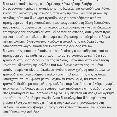
δικαίωμα αποζημίωσης, αποζημίωσης λόγω ηθικής βλάβης,
διαφυγόντων κερδών ή ανάκλησης της δωρεάς για οποιοδήποτε λόγο,
έναντι του ιδιοκτήτη της σελίδας, των διαχειριστών και των μελών της
σελίδας, ούτε και δικαίωμα προσδοκίας για οποιοδήποτε από τα
προηγούμενα. Η μη ενσωμάτωση του τραγουδιού στη βάση δεδομένων
της σελίδας, σύμφωνα με τον ισχύοντα κανονισμό, δεν γεννά δικαίωμα
επιστροφής του τραγουδιού στο μέλος που το έστειλε, ούτε γεννά προς
όφελος αυτού του μέλους, δικαίωμα αποζημίωσης, αποζημίωσης λόγω
ηθικής βλάβης, διαφυγόντων κερδών ή ανάκλησης της δωρεάς για
οποιοδήποτε λόγο, έναντι του ιδιοκτήτη της σελίδας και των
διαχειριστών, ούτε και δικαίωμα προσδοκίας για οποιοδήποτε από τα
προηγούμενα. Σε κάθε περίπτωση, το αν θα ενσωματωθεί ή όχι ένα
τραγούδι στη βάση δεδομένων της σελίδας, υπόκειται στην ανέλεγκτη
κρίση του ιδιοκτήτη της σελίδας και των διαχειριστών της και μόνο
αυτών, χωρίς να δίνεται δικαίωμα γνώμης στον χρήστη που έστειλε το
τραγούδι ή σε οποιονδήποτε άλλο χρήστη. Ο ιδιοκτήτης της σελίδας
υπόσχεται ότι, σύμφωνα με τον ισχύοντα κανονισμό, θα κάνει το
τραγούδι διαθέσιμο στα μέλη της σελίδας ακριβώς όπως στάλθηκε, χωρίς
περικοπές ή αλλοιώσεις με εξαίρεση εάν προϋπήρχε στη σελίδα, οπότε
στο ξεκαθάρισμα των διπλών να έφυγε. Σημειωτέον ότι στο ξεκαθάρισμα
κρατιέται το καθαρότερο αρχείο. Αυτό δικαιολογείται διότι πρέπει να
γίνεται έλεγχος, αν υπάρχει ή μη η συγκεκριμένη ηχογράφηση στη
σελίδα. Τα διπλοανεβασμένα τραγούδια κατασπαταλούν τον χρόνο των
υπεύθυνων της σελίδας.