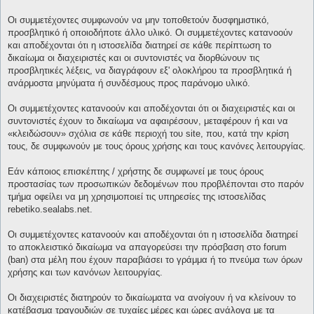
Οι συμμετέχοντες συμφωνούν να μην τοποθετούν δυσφημιστικό,
προσβλητικό ή οποιοδήποτε άλλο υλικό. Οι συμμετέχοντες κατανοούν
και αποδέχονται ότι η ιστοσελίδα διατηρεί σε κάθε περίπτωση το
δικαίωμα οι διαχειριστές και οι συντονιστές να διορθώνουν τις
προσβλητικές λέξεις, να διαγράφουν εξ' ολοκλήρου τα προσβλητικά ή
ανάρμοστα μηνύματα ή συνδέσμους προς παράνομο υλικό.
Οι συμμετέχοντες κατανοούν και αποδέχονται ότι οι διαχειριστές και οι
συντονιστές έχουν το δικαίωμα να αφαιρέσουν, μεταφέρουν ή και να
«κλειδώσουν» σχόλια σε κάθε περιοχή του site, που, κατά την κρίση
τους, δε συμφωνούν με τους όρους χρήσης και τους κανόνες λειτουργίας.
Εάν κάποιος επισκέπτης / χρήστης δε συμφωνεί με τους όρους
προστασίας των προσωπικών δεδομένων που προβλέπονται στο παρόν
τμήμα οφείλει να μη χρησιμοποιεί τις υπηρεσίες της ιστοσελίδας
rebetiko.sealabs.net.
Οι συμμετέχοντες κατανοούν και αποδέχονται ότι η ιστοσελίδα διατηρεί
το αποκλειστικό δικαίωμα να απαγορεύσει την πρόσβαση στο forum
(ban) στα μέλη που έχουν παραβιάσει το γράμμα ή το πνεύμα των όρων
χρήσης και των κανόνων λειτουργίας.
Οι διαχειριστές διατηρούν το δικαίωματα να ανοίγουν ή να κλείνουν το
κατέβασμα τραγουδιών σε τυχαίες μέρες και ώρες ανάλογα με τα