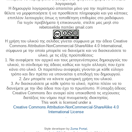
λογαριασμό.
Η δημιουργία λογαριασμού απαιτείται μόνο για την περίπτωση που
θέλετε να μορφοποιήσετε ή να προσθέσετε πληροφορία και για κάποιες
επιπλέον λειτουργίες όπως η τοποθέτηση επιθυμίας στο ραδιόφωνο.
Για τυχόν προβλήματα ή επικοινωνία, στείλτε μας μεηλ στο
rebetoselida παπάκι gmail.com
Η χρήση του υλικού της σελίδας γίνεται σύμφωνα με την άδεια Creative
Commons Attribution-NonCommercial-ShareAlike 4.0 International,
σύμφωνα με την οποία μπορείτε να διανείμετε και να διασκευάσετε το
υλικό, με τις εξής προϋποθέσεις:
1. Να αναφέρετε τον αρχικό και τους μεταγενέστερους δημιουργούς του
υλικού, το σύνδεσμο της άδειας καθώς και τυχόν αλλαγές που έχετε
κάνει στο υλικό. Οι παραπάνω αναφορές γίνονται με κάθε εύλογο
τρόπο και δεν πρέπει να υπονοείται η αποδοχή του δημιουργού.
2. Δεν μπορείτε να κάνετε εμπορική χρήση του υλικού.
3. Αν διασκευάσετε με κάθε τρόπο το υλικό, πρέπει πλέον να το
διανείμετε με την ίδια άδεια που έχει το πρωτότυπο. Η ύπαρξη άδειας
Creative Commons δεν αναιρεί ούτε υποκαθιστά τις ισχύουσες
διατάξεις του νόμου περί πνευματικής ιδιοκτησίας.
This work is licensed under a
Creative Commons Attribution-NonCommercial-ShareAlike 4.0
International License
.
Style developer by
Zuma Portal
,