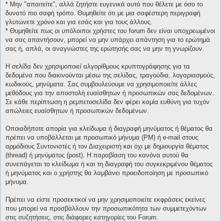
* Μην "απαιτείτε", αλλά ζητήστε ευγενικά αυτό που θέλετε με όσο το
δυνατό πιο σαφή τρόπο. Θυμηθείτε ότι με μια σαφέστερη περιγραφή
γλυτώνετε χρόνο και για εσάς και για τους άλλους.
* Θυμηθείτε πως οι υπόλοιποι χρήστες του forum δεν είναι υποχρεωμένοι
να σας απαντήσουν, μπορεί να μην υπάρχει απάντηση για το ερώτημά
σας ή, απλά, οι αναγνώστες της ερώτησής σας να μην τη γνωρίζουν.
Η σελίδα δεν χρησιμοποιεί αλγορίθμους κρυπτογράφησης για τα
δεδομένα που διακινούνται μέσω της σελίδας, τραγούδια, λογαριασμούς,
κωδικούς, μηνύματα. Σας συμβουλεύουμε να χρησιμοποιείτε άλλες
μεθόδους για την αποστολή ευαίσθητων ή προσωπικών σας δεδομένων.
Σε κάθε περίπτωση η ρεμπετοσελίδα δεν φέρει καμία ευθύνη για τυχόν
απώλειες ευαίσθητων ή προσωπικών δεδομένων.
Οποιαδήποτε απορία για κλείδωμα ή διαγραφή μηνύματος ή θέματος θα
πρέπει να υποβάλλεται με προσωπικό μήνυμα (PM) ή e-mail στους
αρμόδιους Συντονιστές ή τον Διαχειριστή και όχι με δημιουργία θέματος
(thread) ή μηνύματος (post). Η παραβίαση του κανόνα αυτού θα
συνεπάγεται το κλείδωμα ή και τη διαγραφή του συγκεκριμένου θέματος
ή μηνύματος και ο χρήστης θα λαμβάνει προειδοποίηση με προσωπικό
μήνυμα.
Πρέπει να είστε προσεκτικοί να μην χρησιμοποιείτε εκφράσεις εκείνες
που μπορεί να προσβάλλουν την προσωπικότητα των συμμετεχόντων
στις συζητήσεις, στις διάφορες κατηγορίες του Forum.