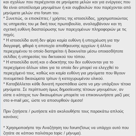
και σχολίων που περιέχονται σε μηνύματα μελών και για ενέργειες που
θα είναι αποτέλεσμα μηνυμάτων ή και συμβουλών που παρέχονται από
μηνύματα μελών στο forum του.
* Συνεπώς, οι επισκέπτες / χρήστες της ιστοσελίδας, χρησιμοποιώντας
τις υπηρεσίες του με δική τους πρωτοβουλία, αναλαμβάνουν και τη
σχετική ευθύνη διασταύρωσης των παρεχομένων πληροφοριών με τις
πηγές.
* H ιστοσελίδα αυτή δεν φέρει καμία ευθύνη ή υποχρέωση για την
διαγραφή, φθορά η αποτυχία αποθήκευσης αρχείων ή άλλου
περιεχομένου το οποίο διατηρείται ή διακινείται μέσω οποιασδήποτε
σελίδας ή υπηρεσίας του δικτυακού του τόπου.
* H ιστοσελίδα αυτή και ο ιδιοκτήτης του δεν ευθύνονται για το
περιεχόμενο άλλων sites για τα οποία δεν μπορεί να ελεγχθεί το
περιεχόμενό τους, καθώς και καμία ευθύνη για μηνύματα που θίγουν
πνευματικά δικαιώματα τρίτων ή κατοχυρωμένου υλικού.
* Καταβάλλεται κάθε δυνατή προσπάθεια ώστε να μην υπάρξουν τέτοια
μηνύματα. Σε περίπτωση όμως δημοσίευσης τέτοιων μηνυμάτων, αν
είστε ο κάτοχος των δικαιωμάτων μπορείτε να επικοινωνήσετε μαζί μας
στο e-mail μας, ώστε να αποσυρθούν άμεσα!
Πριν ζητήσετε / ρωτήσετε κάτι ακολουθήστε τους παρακάτω απλούς
κανόνες:
* Χρησιμοποιήστε την Αναζήτηση του forum(Ίσως να υπάρχει αυτό που
ζητάτε σε κάποιο παλιότερο topic / μήνυμα).