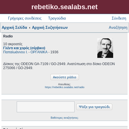
rebetiko.sealabs.net
Γρήγορες συνδέσεις
Τραγούδια
Σύνδεση
Αρχική Σελίδα
Αρχική Συζητήσεων
Αναζήτηση
Radio
10 ακροατές
Γλέντι και χορός (σέρβικο)
Παπαϊωάννου Ι.
-
ΟΡΓΑΝΙΚΑ
- 1936
Δίσκος της ODEON GA-7109 / GO-2949. Ανατύπωση στο δίσκο ODEON
275066 / GO-2949.
Απευθείας:
https://rebetiko.sealabs.net/radio
Βαθύτερες αναζητήσεις;