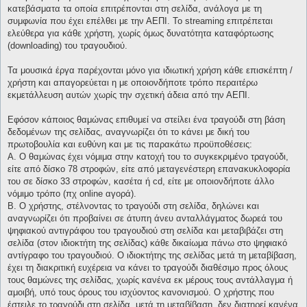
κατεβάσματα τα οποία επιτρέπονται στη σελίδα, ανάλογα με τη
συμφωνία που έχει επέλθει με την ΑΕΠΙ. Το streaming επιτρέπεται
ελεύθερα για κάθε χρήστη, χωρίς όμως δυνατότητα καταφόρτωσης
(downloading) του τραγουδιού.
Τα μουσικά έργα παρέχονται μόνο για ιδιωτική χρήση κάθε επισκέπτη /
χρήστη και απαγορεύεται η με οποιονδήποτε τρόπο περαιτέρω
εκμετάλλευση αυτών χωρίς την σχετική άδεια από την ΑΕΠΙ.
Εφόσον κάποιος θαμώνας επιθυμεί να στείλει ένα τραγούδι στη βάση
δεδομένων της σελίδας, αναγνωρίζει ότι το κάνει με δική του
πρωτοβουλία και ευθύνη και με τις παρακάτω προϋποθέσεις:
Α. Ο θαμώνας έχει νόμιμα στην κατοχή του το συγκεκριμένο τραγούδι,
είτε από δίσκο 78 στροφών, είτε από μεταγενέστερη επανακυκλοφορία
του σε δίσκο 33 στροφών, κασέτα ή cd, είτε με οποιονδήποτε άλλο
νόμιμο τρόπο (πχ online αγορά).
Β. Ο χρήστης, στέλνοντας το τραγούδι στη σελίδα, δηλώνει και
αναγνωρίζει ότι προβαίνει σε άτυπη άνευ ανταλλάγματος δωρεά του
ψηφιακού αντιγράφου του τραγουδιού στη σελίδα και μεταβιβάζει στη
σελίδα (στον ιδιοκτήτη της σελίδας) κάθε δικαίωμα πάνω στο ψηφιακό
αντίγραφο του τραγουδιού. Ο ιδιοκτήτης της σελίδας μετά τη μεταβίβαση,
έχει τη διακριτική ευχέρεια να κάνει το τραγούδι διαθέσιμο προς όλους
τους θαμώνες της σελίδας, χωρίς κανένα εκ μέρους τους αντάλλαγμα ή
αμοιβή, υπό τους όρους του ισχύοντος κανονισμού. Ο χρήστης που
έστειλε το τραγούδι στη σελίδα, μετά τη μεταβίβαση, δεν διατηρεί κανένα