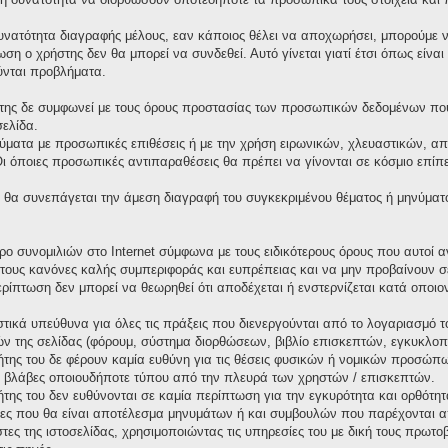
υνατότητα διαγραφής μέλους, εαν κάποιος θέλει να αποχωρήσει, μπορούμε να
ωση ο χρήστης δεν θα μπορεί να συνδεθεί. Αυτό γίνεται γιατί έτσι όπως είνα
ύνται προβλήματα.
της δε συμφωνεί με τους όρους προστασίας των προσωπικών δεδομένων που 
σελίδα.
ματα με προσωπικές επιθέσεις ή με την χρήση ειρωνικών, χλευαστικών, απ
όποιες προσωπικές αντιπαραθέσεις θα πρέπει να γίνονται σε κόσμιο επίπεδ
θα συνεπάγεται την άμεση διαγραφή του συγκεκριμένου θέματος ή μηνύματ
χώρο συνομιλιών στο Internet σύμφωνα με τους ειδικότερους όρους που αυτο
τους κανόνες καλής συμπεριφοράς και ευπρέπειας και να μην προβαίνουν σ
περίπτωση δεν μπορεί να θεωρηθεί ότι αποδέχεται ή ενστερνίζεται κατά οπο
τικά υπεύθυνα για όλες τις πράξεις που διενεργούνται από το λογαριασμό τ
ν της σελίδας (φόρουμ, σύστημα διορθώσεων, βιβλίο επισκεπτών, εγκυκλοπαί
κτήτης του δε φέρουν καμία ευθύνη για τις θέσεις φυσικών ή νομικών προσώ
 ή βλάβες οποιουδήποτε τύπου από την πλευρά των χρηστών / επισκεπτών.
κτήτης του δεν ευθύνονται σε καμία περίπτωση για την εγκυρότητα και ορθότ
ιες που θα είναι αποτέλεσμα μηνυμάτων ή και συμβουλών που παρέχονται α
στες της ιστοσελίδας, χρησιμοποιώντας τις υπηρεσίες του με δική τους πρω