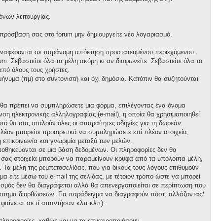
όνων λειτουργίας.
 πρόσβαση σας στο forum μην δημιουργείτε νέο λογαριασμό,
 αναφέρονται σε παράνομη απόκτηση προστατευμένου περιεχόμενου.
m. Σεβαστείτε όλα τα μέλη ακόμη κι αν διαφωνείτε. Σεβαστείτε όλα τα
πό όλους τους χρήστες.
νυμα (πμ) στο συντονιστή και όχι δημόσια. Κατόπιν θα συζητούνται
, θα πρέπει να συμπληρώσετε μια φόρμα, επιλέγοντας ένα όνομα
ση ηλεκτρονικής αλληλογραφίας (e-mail), η οποία θα χρησιμοποιηθεί
αυτό θα σας σταλούν όλες οι απαραίτητες οδηγίες για τη δωρεάν
λέον μπορείτε προαιρετικά να συμπληρώσετε επί πλέον στοιχεία,
 επικοινωνία και γνωριμία μεταξύ των μελών.
ποθηκεύονται σε μια βάση δεδομένων. Οι πληροφορίες δεν θα
ά σας στοιχεία μπορούν να παραμείνουν κρυφά από τα υπόλοιπα μέλη,
ι. Τα μέλη της ρεμπετοσελίδας, που για δικούς τους λόγους επιθυμούν
α είτε μέσω του e-mail της σελίδας, με τέτοιον τρόπο ώστε να μπορεί
ιασμός δεν θα διαγράφεται αλλά θα απενεργοποιείται σε περίπτωση που
σύστημα διορθώσεων. Για παράδειγμα να διαγραφούν πόστ, αλλάζοντας/
 φαίνεται σε τί απαντήσαν κλπ κλπ).
πληροφορίες, καθώς και να τα επικαιροποιήσουν.