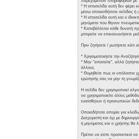
παρεχομένων πληροφοριών με τ
* H ιστοσελίδα αυτή δεν φέρει 
μέσω οποιασδήποτε σελίδας ή υ
* H ιστοσελίδα αυτή και ο ιδιοκ
μηνύματα που θίγουν πνευματικ
* Καταβάλλεται κάθε δυνατή πρ
μπορείτε να επικοινωνήσετε μα
Πριν ζητήσετε / ρωτήσετε κάτι
* Χρησιμοποιήστε την Αναζήτηση
* Μην "απαιτείτε", αλλά ζητήστ
άλλους.
* Θυμηθείτε πως οι υπόλοιποι 
ερώτησής σας να μην τη γνωρίζ
Η σελίδα δεν χρησιμοποιεί αλγ
να χρησιμοποιείτε άλλες μεθόδ
ευαίσθητων ή προσωπικών δεδ
Οποιαδήποτε απορία για κλείδω
Διαχειριστή και όχι με δημιουρ
ή μηνύματος και ο χρήστης θα 
Πρέπει να είστε προσεκτικοί να