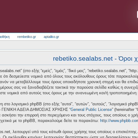
ιοθήκη
rembetiko.gr
aptaliko.gr
rebetiko.sealabs.net - Όροι 
alabs.net” (στο εξής “εμείς”, “εμάς”, “δικό μας”, “rebetiko.sealabs.net”, “htt
ε ότι δεσμεύεστε νομικά από όλους τους ακόλουθους όρους τότε παρακαλούμ
πιθανόν να μεταβάλλουμε τους όρους οποιαδήποτε χρονική στιγμή και θα επι
μέρους σας να ξαναδιαβάζετε τακτικά την παρούσα σελίδα καθώς η συνεχιζόμ
ύεστε νομικά από αυτούς τους όρους με την ανανεωμένη και/ή τροποποιημένη
νη στο λογισμικό phpBB (στο εξής “αυτοί”, “αυτών”, “αυτούς”, “λογισμικό ph
 από ΓΕΝΙΚΗ ΑΔΕΙΑ ΔΗΜΟΣΙΑΣ ΧΡΗΣΗΣ “
General Public License
” (hereinafter
 ασκήσει την επιρροή στο περιεχόμενο και τους στόχους, τους οποίους ο χρ
σχετικά με το phpBB, παρακαλούμε δείτε τα παρακάτω:
http://www.phpbb.co
bs.net, λειτουργεί υπό τους κάτωθι όρους χρήσης τους οποίους ο επισκέπτης 
υ. Οι ακόλουθοι κανόνες λειτουργίας θεσπίστηκαν ώστε να διασφαλίσουν τη