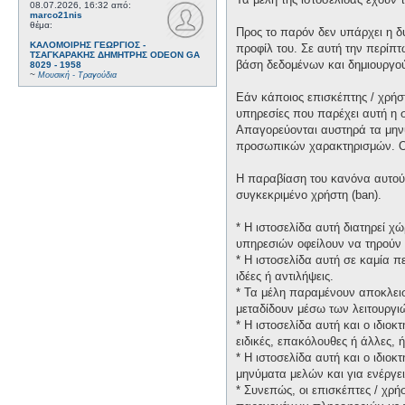
08.07.2026, 16:32
από:
marco21nis
θέμα:
Προς το παρόν δεν υπάρχει η δ
ΚΑΛΟΜΟΙΡΗΣ ΓΕΩΡΓΙΟΣ -
προφίλ του. Σε αυτή την περίπτ
ΤΣΑΓΚΑΡΑΚΗΣ ΔΗΜΗΤΡΗΣ ODEON GA
βάση δεδομένων και δημιουργο
8029 - 1958
~
Μουσική - Τραγούδια
Εάν κάποιος επισκέπτης / χρήσ
υπηρεσίες που παρέχει αυτή η 
Απαγορεύονται αυστηρά τα μηνύ
προσωπικών χαρακτηρισμών. Οι 
Η παραβίαση του κανόνα αυτού 
συγκεκριμένο χρήστη (ban).
* H ιστοσελίδα αυτή διατηρεί 
υπηρεσιών οφείλουν να τηρούν 
* H ιστοσελίδα αυτή σε καμία 
ιδέες ή αντιλήψεις.
* Τα μέλη παραμένουν αποκλεισ
μεταδίδουν μέσω των λειτουργιώ
* H ιστοσελίδα αυτή και ο ιδιο
ειδικές, επακόλουθες ή άλλες,
* H ιστοσελίδα αυτή και ο ιδιο
μηνύματα μελών και για ενέργε
* Συνεπώς, οι επισκέπτες / χρή