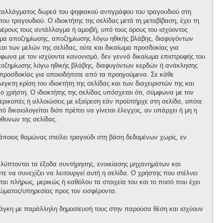
ανταλλάγματος δωρεά του ψηφιακού αντιγράφου του τραγουδιού στη
ου τραγουδιού. Ο ιδιοκτήτης της σελίδας μετά τη μεταβίβαση, έχει τη
 μέρους τους αντάλλαγμα ή αμοιβή, υπό τους όρους του ισχύοντος
αίωμα αποζημίωσης, αποζημίωσης λόγω ηθικής βλάβης, διαφυγόντων
και των μελών της σελίδας, ούτε και δικαίωμα προσδοκίας για
φωνα με τον ισχύοντα κανονισμό, δεν γεννά δικαίωμα επιστροφής του
 αποζημίωσης λόγω ηθικής βλάβης, διαφυγόντων κερδών ή ανάκλησης
μα προσδοκίας για οποιοδήποτε από τα προηγούμενα. Σε κάθε
κτη κρίση του ιδιοκτήτη της σελίδας και των διαχειριστών της και
ο χρήστη. Ο ιδιοκτήτης της σελίδας υπόσχεται ότι, σύμφωνα με τον
περικοπές ή αλλοιώσεις με εξαίρεση εάν προϋπήρχε στη σελίδα, οπότε
 δικαιολογείται διότι πρέπει να γίνεται έλεγχος, αν υπάρχει ή μη η
θυνων της σελίδας.
κάποιος θαμώνας στείλει τραγούδι στη βάση δεδομένων χωρίς, εν
αλύπτονται τα έξοδα συντήρησης, ενοικίασης μηχανημάτων και
 να συνεχίζει να λειτουργεί αυτή η σελίδα. Ο χρήστης που στέλνει
ται πλήρως, μερικώς ή καθόλου τα στοιχεία του και το ποσό που έχει
ώματος/υπηρεσίας προς τον εισφέροντα.
άγκη με παράλληλη δημοσίευσή τους στην παρούσα θέση και ισχύουν