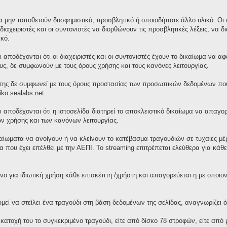
 μην τοποθετούν δυσφημιστικό, προσβλητικό ή οποιοδήποτε άλλο υλικό. Οι σ
διαχειριστές και οι συντονιστές να διορθώνουν τις προσβλητικές λέξεις, ν
κό.
 αποδέχονται ότι οι διαχειριστές και οι συντονιστές έχουν το δικαίωμα να 
τους, δε συμφωνούν με τους όρους χρήσης και τους κανόνες λειτουργίας.
της δε συμφωνεί με τους όρους προστασίας των προσωπικών δεδομένων που 
iko.sealabs.net.
ι αποδέχονται ότι η ιστοσελίδα διατηρεί το αποκλειστικό δικαίωμα να απαγ
ν χρήσης και των κανόνων λειτουργίας.
ικαίωματα να ανοίγουν ή να κλείνουν το κατέβασμα τραγουδιών σε τυχαίες μ
 που έχει επέλθει με την ΑΕΠΙ. Το streaming επιτρέπεται ελεύθερα για κά
νο για ιδιωτική χρήση κάθε επισκέπτη /χρήστη και απαγορεύεται η με οποι
ί να στείλει ένα τραγούδι στη βάση δεδομένων της σελίδας, αναγνωρίζει ότ
 κατοχή του το συγκεκριμένο τραγούδι, είτε από δίσκο 78 στροφών, είτε απ