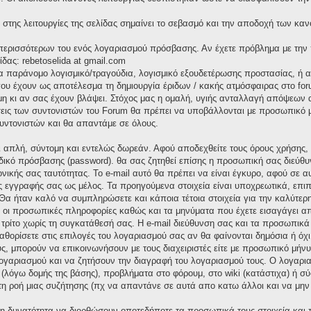
στης λειτουργίες της σελίδας σημαίνει το σεβασμό και την αποδοχή των καν
α περισσότερων του ενός λογαριασμού πρόσβασης. Αν έχετε πρόβλημα με την
ίδας: rebetoselida at gmail.com
ια παράνομο λογισμικό/τραγούδια, λογισμικό εξουδετέρωσης προστασίας, ή
υ έχουν ως αποτέλεσμα τη δημιουργία έριδων / κακής ατμόσφαιρας στο foru
 κι αν σας έχουν βλάψει. Στόχος μας η ομαλή, υγιής ανταλλαγή απόψεων α
σεις των συντονιστών του Forum θα πρέπει να υποβάλλονται με προσωπικό μή
υντονιστών και θα απαντάμε σε όλους.
αι απλή, σύντομη και εντελώς δωρεάν. Αφού αποδεχθείτε τους όρους χρήσης
δικό πρόσβασης (password). θα σας ζητηθεί επίσης η προσωπική σας διεύθυν
ονικής σας ταυτότητας. Το e-mail αυτό θα πρέπει να είναι έγκυρο, αφού σε 
ς εγγραφής σας ως μέλος. Τα προηγούμενα στοιχεία είναι υποχρεωτικά, επιπ
Θα ήταν καλό να συμπληρώσετε και κάποια τέτοια στοιχεία για την καλύτερη
ς οι προσωπικές πληροφορίες καθώς και τα μηνύματα που έχετε εισαγάγει α
ρίτο χωρίς τη συγκατάθεσή σας. Η e-mail διεύθυνση σας και τα προσωπικ
καθορίσετε στις επιλογές του λογαριασμού σας αν θα φαίνονται δημόσια ή όχ
ς, μπορούν να επικοινωνήσουν με τους διαχειριστές είτε με προσωπικό μήνυμ
 λογαριασμού και να ζητήσουν την διαγραφή του λογαριασμού τους. Ο λογαρ
 (λόγω δομής της βάσης), προβλήματα στο φόρουμ, στο wiki (κατάστιχα) ή 
 τη ροή μιας συζήτησης (πχ να απαντάνε σε αυτά απο κατω άλλοι και να μην
 τη δυνατότητα να διορθώσουν οποτεδήποτε τα προσωπικά τους στοιχεία και 