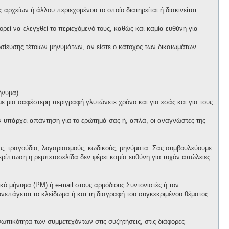
αρχείων ή άλλου περιεχομένου το οποίο διατηρείται ή διακινείται
πορεί να ελεγχθεί το περιεχόμενό τους, καθώς και καμία ευθύνη για
ίευσης τέτοιων μηνυμάτων, αν είστε ο κάτοχος των δικαιωμάτων
ήνυμα).
 με μια σαφέστερη περιγραφή γλυτώνετε χρόνο και για εσάς και για τους
ν υπάρχει απάντηση για το ερώτημά σας ή, απλά, οι αναγνώστες της
ας, τραγούδια, λογαριασμούς, κωδικούς, μηνύματα. Σας συμβουλεύουμε
ρίπτωση η ρεμπετοσελίδα δεν φέρει καμία ευθύνη για τυχόν απώλειες
ό μήνυμα (PM) ή e-mail στους αρμόδιους Συντονιστές ή τον
συνεπάγεται το κλείδωμα ή και τη διαγραφή του συγκεκριμένου θέματος
ωπικότητα των συμμετεχόντων στις συζητήσεις, στις διάφορες