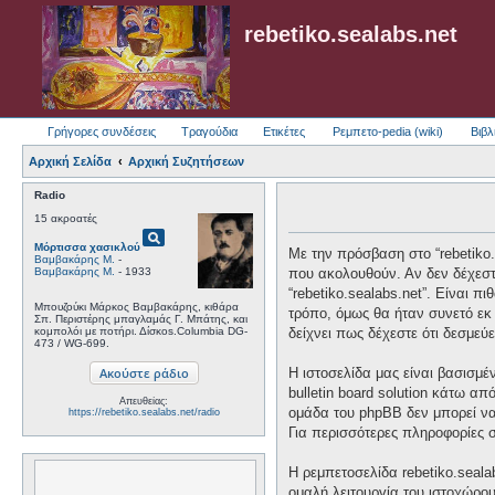
rebetiko.sealabs.net
Γρήγορες συνδέσεις
Τραγούδια
Ετικέτες
Ρεμπετο-pedia (wiki)
Βιβλ
Αρχική Σελίδα
Αρχική Συζητήσεων
Radio
15 ακροατές
pageview
Μόρτισσα χασικλού
Με την πρόσβαση στο “rebetiko.se
Βαμβακάρης Μ.
-
Βαμβακάρης Μ.
- 1933
που ακολουθούν. Αν δεν δέχεστ
“rebetiko.sealabs.net”. Είναι 
Μπουζούκι Μάρκος Βαμβακάρης, κιθάρα
τρόπο, όμως θα ήταν συνετό εκ 
Σπ. Περιστέρης μπαγλαμάς Γ. Μπάτης, και
κομπολόι με ποτήρι. Δίσκοs.Columbia DG-
δείχνει πως δέχεστε ότι δεσμε
473 / WG-699.
Η ιστοσελίδα μας είναι βασισμέ
bulletin board solution κάτω
Απευθείας:
ομάδα του phpBB δεν μπορεί να
https://rebetiko.sealabs.net/radio
Για περισσότερες πληροφορίες 
Η ρεμπετοσελίδα rebetiko.seala
ομαλή λειτουργία του ιστοχώρο