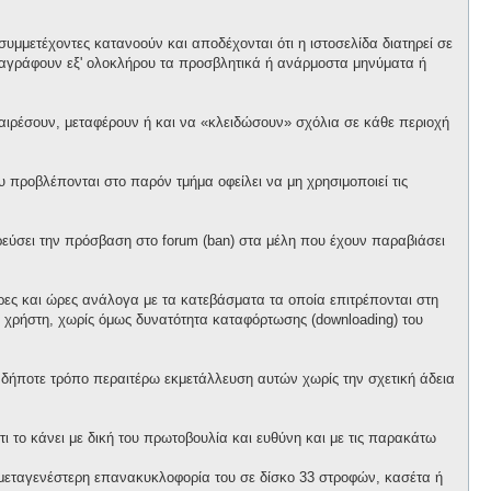
υμμετέχοντες κατανοούν και αποδέχονται ότι η ιστοσελίδα διατηρεί σε
α διαγράφουν εξ' ολοκλήρου τα προσβλητικά ή ανάρμοστα μηνύματα ή
αφαιρέσουν, μεταφέρουν ή και να «κλειδώσουν» σχόλια σε κάθε περιοχή
προβλέπονται στο παρόν τμήμα οφείλει να μη χρησιμοποιεί τις
ορεύσει την πρόσβαση στο forum (ban) στα μέλη που έχουν παραβιάσει
έρες και ώρες ανάλογα με τα κατεβάσματα τα οποία επιτρέπονται στη
θε χρήστη, χωρίς όμως δυνατότητα καταφόρτωσης (downloading) του
ονδήποτε τρόπο περαιτέρω εκμετάλλευση αυτών χωρίς την σχετική άδεια
ι το κάνει με δική του πρωτοβουλία και ευθύνη και με τις παρακάτω
ό μεταγενέστερη επανακυκλοφορία του σε δίσκο 33 στροφών, κασέτα ή