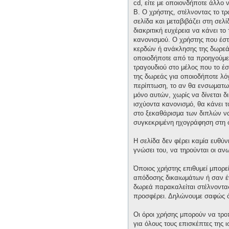
cd, είτε με οποιονδήποτε άλλο 
Β. Ο χρήστης, στέλνοντας το τ
σελίδα και μεταβιβάζει στη σελί
διακριτική ευχέρεια να κάνει τ
κανονισμού. Ο χρήστης που έστ
κερδών ή ανάκλησης της δωρεάς 
οποιοδήποτε από τα προηγούμεν
τραγουδιού στο μέλος που το έ
της δωρεάς για οποιοδήποτε λόγ
περίπτωση, το αν θα ενσωματωθε
μόνο αυτών, χωρίς να δίνεται δ
ισχύοντα κανονισμό, θα κάνει 
στο ξεκαθάρισμα των διπλών να 
συγκεκριμένη ηχογράφηση στη 
Η σελίδα δεν φέρει καμία ευθύν
γνώσει του, να τηρούνται οι α
Όποιος χρήστης επιθυμεί μπορε
απόδοσης δικαιωμάτων ή σαν έν
δωρεά παρακαλείται στέλνοντας 
προσφέρει. Δηλώνουμε σαφώς ότ
Οι όροι χρήσης μπορούν να τρ
για όλους τους επισκέπτες της 