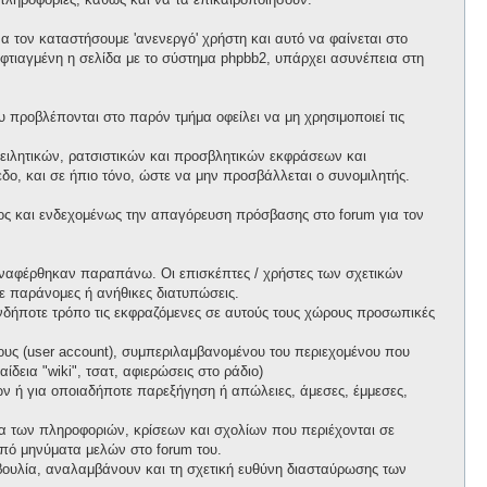
 τον καταστήσουμε 'ανενεργό' χρήστη και αυτό να φαίνεται στο
ι φτιαγμένη η σελίδα με το σύστημα phpbb2, υπάρχει ασυνέπεια στη
προβλέπονται στο παρόν τμήμα οφείλει να μη χρησιμοποιεί τις
ειλητικών, ρατσιστικών και προσβλητικών εκφράσεων και
ο, και σε ήπιο τόνο, ώστε να μην προσβάλλεται ο συνομιλητής.
ος και ενδεχομένως την απαγόρευση πρόσβασης στο forum για τον
ί αναφέρθηκαν παραπάνω. Οι επισκέπτες / χρήστες των σχετικών
ε παράνομες ή ανήθικες διατυπώσεις.
ιονδήποτε τρόπο τις εκφραζόμενες σε αυτούς τους χώρους προσωπικές
ους (user account), συμπεριλαμβανομένου του περιεχομένου που
δεια "wiki", τσατ, αφιερώσεις στο ράδιο)
πων ή για οποιαδήποτε παρεξήγηση ή απώλειες, άμεσες, έμμεσες,
ητα των πληροφοριών, κρίσεων και σχολίων που περιέχονται σε
πό μηνύματα μελών στο forum του.
τοβουλία, αναλαμβάνουν και τη σχετική ευθύνη διασταύρωσης των