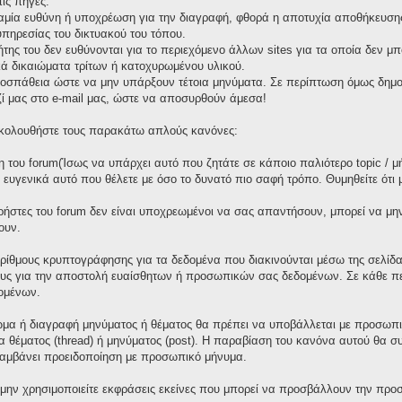
ις πηγές.
καμία ευθύνη ή υποχρέωση για την διαγραφή, φθορά η αποτυχία αποθήκευσης 
πηρεσίας του δικτυακού του τόπου.
τήτης του δεν ευθύνονται για το περιεχόμενο άλλων sites για τα οποία δεν μ
ά δικαιώματα τρίτων ή κατοχυρωμένου υλικού.
οσπάθεια ώστε να μην υπάρξουν τέτοια μηνύματα. Σε περίπτωση όμως δημοσ
ζί μας στο e-mail μας, ώστε να αποσυρθούν άμεσα!
 ακολουθήστε τους παρακάτω απλούς κανόνες:
 του forum(Ίσως να υπάρχει αυτό που ζητάτε σε κάποιο παλιότερο topic / μ
ε ευγενικά αυτό που θέλετε με όσο το δυνατό πιο σαφή τρόπο. Θυμηθείτε ότι
χρήστες του forum δεν είναι υποχρεωμένοι να σας απαντήσουν, μπορεί να μη
ουν.
ορίθμους κρυπτογράφησης για τα δεδομένα που διακινούνται μέσω της σελίδ
ους για την αποστολή ευαίσθητων ή προσωπικών σας δεδομένων. Σε κάθε πε
ομένων.
μα ή διαγραφή μηνύματος ή θέματος θα πρέπει να υποβάλλεται με προσωπικ
γία θέματος (thread) ή μηνύματος (post). Η παραβίαση του κανόνα αυτού θα 
λαμβάνει προειδοποίηση με προσωπικό μήνυμα.
 μην χρησιμοποιείτε εκφράσεις εκείνες που μπορεί να προσβάλλουν την προσ