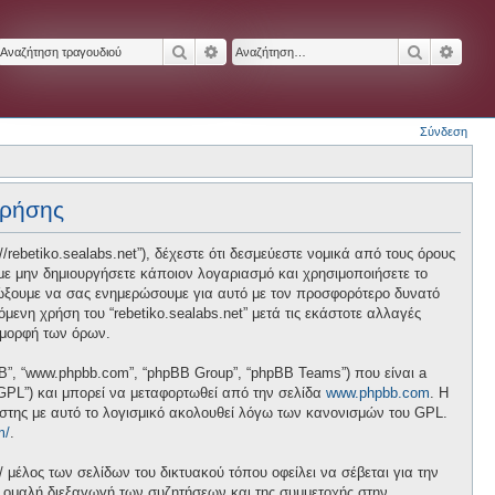
Αναζήτηση
Ειδική αναζήτηση
Αναζήτησ
Ειδικ
Σύνδεση
χρήσης
p://rebetiko.sealabs.net”), δέχεστε ότι δεσμεύεστε νομικά από τους όρους
ε μην δημιουργήσετε κάποιον λογαριασμό και χρησιμοποιήσετε το
διώξουμε να σας ενημερώσουμε για αυτό με τον προσφορότερο δυνατό
ενη χρήση του “rebetiko.sealabs.net” μετά τις εκάστοτε αλλαγές
 μορφή των όρων.
pBB”, “www.phpbb.com”, “phpBB Group”, “phpBB Teams”) που είναι a
 “GPL”) και μπορεί να μεταφορτωθεί από την σελίδα
www.phpbb.com
. Η
ήστης με αυτό το λογισμικό ακολουθεί λόγω των κανονισμών του GPL.
m/
.
/ μέλος των σελίδων του δικτυακού τόπου οφείλει να σέβεται για την
ν ομαλή διεξαγωγή των συζητήσεων και της συμμετοχής στην