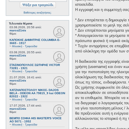
ιστοσελίδα.
Η εγγραφή και η συμμετοχή σας 
Βαθύτερες αναζητήσεις;
* Δεν επιτρέπεται η δημιουργί
Τελευταία θέματα
χρησιμοποιείστε το μεηλ της σελ
03.08.2026, 20:56
από:
* Δεν επιτρέπονται μηνύματα γ
marco21nis
θέμα:
* Απαγορεύονται τα μηνύματα πο
ΚΑΠΟΚΗΣ ΔΗΜΗΤΡΗΣ COLUMBIA E-
πρόσωπα φυσικά ή νομικά ακόμη
3665 - 1917
* Τυχόν αντιρρήσεις σε επεμβά
~
Μουσική - Τραγούδια
από ολόκληρη την ομάδα των σ
03.08.2026, 20:55
από:
marco21nis
θέμα:
Η διαδικασία της εγγραφής είν
ΣΤΑΣΙΝΟΠΟΥΛΟΣ ΣΩΤΗΡΗΣ VICTOR
χρήστη (username) και έναν κω
73281 - 1921
~
για την πιστοποίηση της ηλεκτρ
Μουσική - Τραγούδια
ολοκλήρωση της διαδικασίας τη
21.07.2026, 16:41
από:
marco21nis
όπως πχ τόπος, ενδιαφέροντα. 
θέμα:
Ως χρήστης συμφωνείτε ότι όλε
ΧΑΤΖΗΑΠΟΣΤΟΛΟΥ ΝΙΚΟΣ- DAJOS
αποκαλυφθούν σε οποιοδήποτε τ
BELA - ODEON AA 79815_9 kai ODEON
82022 - 1922
αν το επιθυμείτε. Μπορείτε να 
~
Μουσική - Τραγούδια
να διαγραφεί ο λογαριασμός του
17.07.2026, 17:44
από:
να γίνει ταυτοποίηση μέλους /
marco21nis
θέμα:
θα προξενούσε αυτή η ενέργεια
αλλοιώνοντας το ιστορικό ή πχ
ΒΕΜΠΟ ΣΟΦΙΑ HIS MASTER'S VOICE
AO 5071 - 1952
~
Μουσική - Τραγούδια
Τα μέλη της ιστοσελίδας έχουν