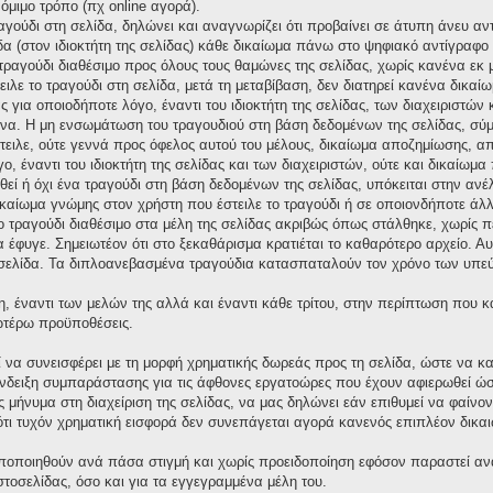
νόμιμο τρόπο (πχ online αγορά).
ραγούδι στη σελίδα, δηλώνει και αναγνωρίζει ότι προβαίνει σε άτυπη άνευ 
δα (στον ιδιοκτήτη της σελίδας) κάθε δικαίωμα πάνω στο ψηφιακό αντίγραφο τ
ο τραγούδι διαθέσιμο προς όλους τους θαμώνες της σελίδας, χωρίς κανένα εκ
ειλε το τραγούδι στη σελίδα, μετά τη μεταβίβαση, δεν διατηρεί κανένα δικ
για οποιοδήποτε λόγο, έναντι του ιδιοκτήτη της σελίδας, των διαχειριστών 
α. Η μη ενσωμάτωση του τραγουδιού στη βάση δεδομένων της σελίδας, σύμ
στειλε, ούτε γεννά προς όφελος αυτού του μέλους, δικαίωμα αποζημίωσης,
ο, έναντι του ιδιοκτήτη της σελίδας και των διαχειριστών, ούτε και δικαίω
ί ή όχι ένα τραγούδι στη βάση δεδομένων της σελίδας, υπόκειται στην ανέλεγ
ικαίωμα γνώμης στον χρήστη που έστειλε το τραγούδι ή σε οποιονδήποτε άλλ
το τραγούδι διαθέσιμο στα μέλη της σελίδας ακριβώς όπως στάλθηκε, χωρίς 
έφυγε. Σημειωτέον ότι στο ξεκαθάρισμα κρατιέται το καθαρότερο αρχείο. Αυτό
σελίδα. Τα διπλοανεβασμένα τραγούδια κατασπαταλούν τον χρόνο των υπεύ
η, έναντι των μελών της αλλά και έναντι κάθε τρίτου, στην περίπτωση που 
νωτέρω προϋποθέσεις.
ί να συνεισφέρει με τη μορφή χρηματικής δωρεάς προς τη σελίδα, ώστε να κ
δειξη συμπαράστασης για τις άφθονες εργατοώρες που έχουν αφιερωθεί ώστε
μήνυμα στη διαχείριση της σελίδας, να μας δηλώνει εάν επιθυμεί να φαίνον
ι τυχόν χρηματική εισφορά δεν συνεπάγεται αγορά κανενός επιπλέον δικαι
οποποιηθούν ανά πάσα στιγμή και χωρίς προειδοποίηση εφόσον παραστεί αν
ιστοσελίδας, όσο και για τα εγγεγραμμένα μέλη του.