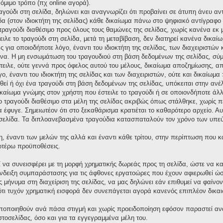
νόμιμο τρόπο (πχ online αγορά).
ραγούδι στη σελίδα, δηλώνει και αναγνωρίζει ότι προβαίνει σε άτυπη άνευ 
δα (στον ιδιοκτήτη της σελίδας) κάθε δικαίωμα πάνω στο ψηφιακό αντίγραφο τ
ο τραγούδι διαθέσιμο προς όλους τους θαμώνες της σελίδας, χωρίς κανένα εκ
ειλε το τραγούδι στη σελίδα, μετά τη μεταβίβαση, δεν διατηρεί κανένα δικ
για οποιοδήποτε λόγο, έναντι του ιδιοκτήτη της σελίδας, των διαχειριστών 
α. Η μη ενσωμάτωση του τραγουδιού στη βάση δεδομένων της σελίδας, σύμ
στειλε, ούτε γεννά προς όφελος αυτού του μέλους, δικαίωμα αποζημίωσης,
ο, έναντι του ιδιοκτήτη της σελίδας και των διαχειριστών, ούτε και δικαίω
ί ή όχι ένα τραγούδι στη βάση δεδομένων της σελίδας, υπόκειται στην ανέλεγ
ικαίωμα γνώμης στον χρήστη που έστειλε το τραγούδι ή σε οποιονδήποτε άλλ
το τραγούδι διαθέσιμο στα μέλη της σελίδας ακριβώς όπως στάλθηκε, χωρίς 
έφυγε. Σημειωτέον ότι στο ξεκαθάρισμα κρατιέται το καθαρότερο αρχείο. Αυτό
σελίδα. Τα διπλοανεβασμένα τραγούδια κατασπαταλούν τον χρόνο των υπεύ
η, έναντι των μελών της αλλά και έναντι κάθε τρίτου, στην περίπτωση που 
νωτέρω προϋποθέσεις.
ί να συνεισφέρει με τη μορφή χρηματικής δωρεάς προς τη σελίδα, ώστε να κ
δειξη συμπαράστασης για τις άφθονες εργατοώρες που έχουν αφιερωθεί ώστε
μήνυμα στη διαχείριση της σελίδας, να μας δηλώνει εάν επιθυμεί να φαίνον
ι τυχόν χρηματική εισφορά δεν συνεπάγεται αγορά κανενός επιπλέον δικαι
οποποιηθούν ανά πάσα στιγμή και χωρίς προειδοποίηση εφόσον παραστεί αν
ιστοσελίδας, όσο και για τα εγγεγραμμένα μέλη του.