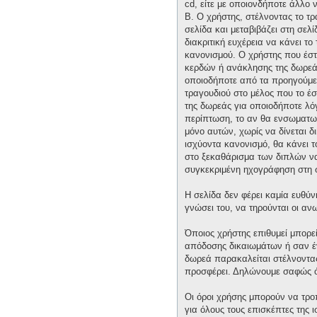
cd, είτε με οποιονδήποτε άλλο 
Β. Ο χρήστης, στέλνοντας το τ
σελίδα και μεταβιβάζει στη σελί
διακριτική ευχέρεια να κάνει τ
κανονισμού. Ο χρήστης που έστ
κερδών ή ανάκλησης της δωρεάς 
οποιοδήποτε από τα προηγούμεν
τραγουδιού στο μέλος που το έ
της δωρεάς για οποιοδήποτε λόγ
περίπτωση, το αν θα ενσωματωθε
μόνο αυτών, χωρίς να δίνεται δ
ισχύοντα κανονισμό, θα κάνει 
στο ξεκαθάρισμα των διπλών να 
συγκεκριμένη ηχογράφηση στη 
Η σελίδα δεν φέρει καμία ευθύν
γνώσει του, να τηρούνται οι α
Όποιος χρήστης επιθυμεί μπορε
απόδοσης δικαιωμάτων ή σαν έν
δωρεά παρακαλείται στέλνοντας 
προσφέρει. Δηλώνουμε σαφώς ότ
Οι όροι χρήσης μπορούν να τρ
για όλους τους επισκέπτες της 