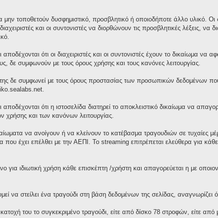
 μην τοποθετούν δυσφημιστικό, προσβλητικό ή οποιοδήποτε άλλο υλικό. Οι σ
διαχειριστές και οι συντονιστές να διορθώνουν τις προσβλητικές λέξεις, ν
κό.
 αποδέχονται ότι οι διαχειριστές και οι συντονιστές έχουν το δικαίωμα να 
τους, δε συμφωνούν με τους όρους χρήσης και τους κανόνες λειτουργίας.
της δε συμφωνεί με τους όρους προστασίας των προσωπικών δεδομένων που 
iko.sealabs.net.
ι αποδέχονται ότι η ιστοσελίδα διατηρεί το αποκλειστικό δικαίωμα να απαγ
ν χρήσης και των κανόνων λειτουργίας.
ικαίωματα να ανοίγουν ή να κλείνουν το κατέβασμα τραγουδιών σε τυχαίες μ
 που έχει επέλθει με την ΑΕΠΙ. Το streaming επιτρέπεται ελεύθερα για κά
νο για ιδιωτική χρήση κάθε επισκέπτη /χρήστη και απαγορεύεται η με οποι
ί να στείλει ένα τραγούδι στη βάση δεδομένων της σελίδας, αναγνωρίζει ότ
 κατοχή του το συγκεκριμένο τραγούδι, είτε από δίσκο 78 στροφών, είτε απ