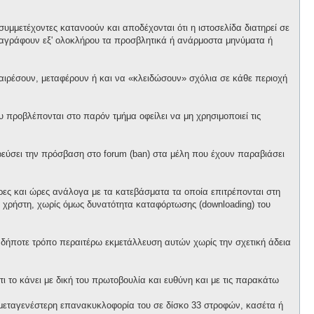
υμμετέχοντες κατανοούν και αποδέχονται ότι η ιστοσελίδα διατηρεί σε
α διαγράφουν εξ' ολοκλήρου τα προσβλητικά ή ανάρμοστα μηνύματα ή
αφαιρέσουν, μεταφέρουν ή και να «κλειδώσουν» σχόλια σε κάθε περιοχή
προβλέπονται στο παρόν τμήμα οφείλει να μη χρησιμοποιεί τις
ορεύσει την πρόσβαση στο forum (ban) στα μέλη που έχουν παραβιάσει
έρες και ώρες ανάλογα με τα κατεβάσματα τα οποία επιτρέπονται στη
θε χρήστη, χωρίς όμως δυνατότητα καταφόρτωσης (downloading) του
ονδήποτε τρόπο περαιτέρω εκμετάλλευση αυτών χωρίς την σχετική άδεια
ι το κάνει με δική του πρωτοβουλία και ευθύνη και με τις παρακάτω
ό μεταγενέστερη επανακυκλοφορία του σε δίσκο 33 στροφών, κασέτα ή