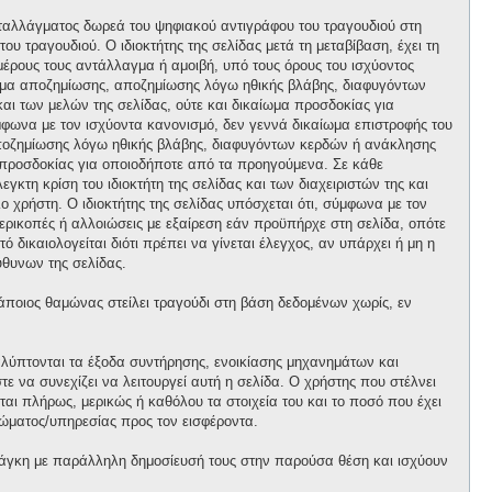
ανταλλάγματος δωρεά του ψηφιακού αντιγράφου του τραγουδιού στη
ου τραγουδιού. Ο ιδιοκτήτης της σελίδας μετά τη μεταβίβαση, έχει τη
 μέρους τους αντάλλαγμα ή αμοιβή, υπό τους όρους του ισχύοντος
αίωμα αποζημίωσης, αποζημίωσης λόγω ηθικής βλάβης, διαφυγόντων
και των μελών της σελίδας, ούτε και δικαίωμα προσδοκίας για
φωνα με τον ισχύοντα κανονισμό, δεν γεννά δικαίωμα επιστροφής του
 αποζημίωσης λόγω ηθικής βλάβης, διαφυγόντων κερδών ή ανάκλησης
μα προσδοκίας για οποιοδήποτε από τα προηγούμενα. Σε κάθε
κτη κρίση του ιδιοκτήτη της σελίδας και των διαχειριστών της και
ο χρήστη. Ο ιδιοκτήτης της σελίδας υπόσχεται ότι, σύμφωνα με τον
περικοπές ή αλλοιώσεις με εξαίρεση εάν προϋπήρχε στη σελίδα, οπότε
 δικαιολογείται διότι πρέπει να γίνεται έλεγχος, αν υπάρχει ή μη η
θυνων της σελίδας.
κάποιος θαμώνας στείλει τραγούδι στη βάση δεδομένων χωρίς, εν
αλύπτονται τα έξοδα συντήρησης, ενοικίασης μηχανημάτων και
 να συνεχίζει να λειτουργεί αυτή η σελίδα. Ο χρήστης που στέλνει
ται πλήρως, μερικώς ή καθόλου τα στοιχεία του και το ποσό που έχει
ώματος/υπηρεσίας προς τον εισφέροντα.
άγκη με παράλληλη δημοσίευσή τους στην παρούσα θέση και ισχύουν