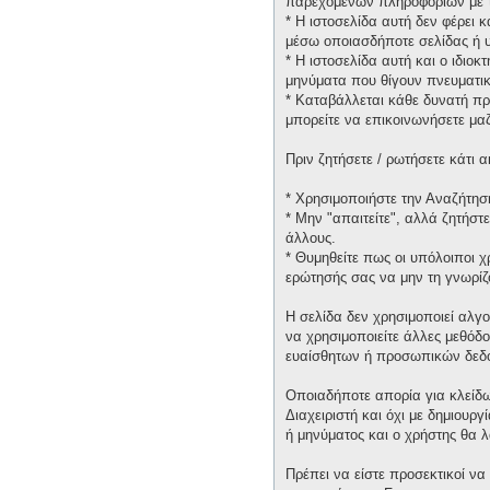
παρεχομένων πληροφοριών με τ
* H ιστοσελίδα αυτή δεν φέρει 
μέσω οποιασδήποτε σελίδας ή υ
* H ιστοσελίδα αυτή και ο ιδιοκ
μηνύματα που θίγουν πνευματικ
* Καταβάλλεται κάθε δυνατή πρ
μπορείτε να επικοινωνήσετε μα
Πριν ζητήσετε / ρωτήσετε κάτι
* Χρησιμοποιήστε την Αναζήτηση
* Μην "απαιτείτε", αλλά ζητήστ
άλλους.
* Θυμηθείτε πως οι υπόλοιποι 
ερώτησής σας να μην τη γνωρίζ
Η σελίδα δεν χρησιμοποιεί αλγ
να χρησιμοποιείτε άλλες μεθόδ
ευαίσθητων ή προσωπικών δεδ
Οποιαδήποτε απορία για κλείδω
Διαχειριστή και όχι με δημιουρ
ή μηνύματος και ο χρήστης θα 
Πρέπει να είστε προσεκτικοί να