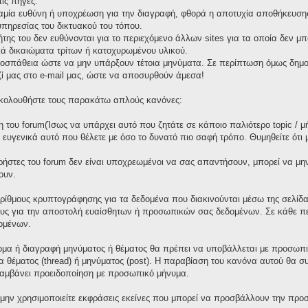
ις πηγές.
καμία ευθύνη ή υποχρέωση για την διαγραφή, φθορά η αποτυχία αποθήκευσης 
πηρεσίας του δικτυακού του τόπου.
τήτης του δεν ευθύνονται για το περιεχόμενο άλλων sites για τα οποία δεν μ
ά δικαιώματα τρίτων ή κατοχυρωμένου υλικού.
οσπάθεια ώστε να μην υπάρξουν τέτοια μηνύματα. Σε περίπτωση όμως δημοσ
ζί μας στο e-mail μας, ώστε να αποσυρθούν άμεσα!
 ακολουθήστε τους παρακάτω απλούς κανόνες:
 του forum(Ίσως να υπάρχει αυτό που ζητάτε σε κάποιο παλιότερο topic / μ
ε ευγενικά αυτό που θέλετε με όσο το δυνατό πιο σαφή τρόπο. Θυμηθείτε ότι
χρήστες του forum δεν είναι υποχρεωμένοι να σας απαντήσουν, μπορεί να μη
ουν.
ορίθμους κρυπτογράφησης για τα δεδομένα που διακινούνται μέσω της σελίδ
ους για την αποστολή ευαίσθητων ή προσωπικών σας δεδομένων. Σε κάθε πε
ομένων.
μα ή διαγραφή μηνύματος ή θέματος θα πρέπει να υποβάλλεται με προσωπικ
γία θέματος (thread) ή μηνύματος (post). Η παραβίαση του κανόνα αυτού θα 
λαμβάνει προειδοποίηση με προσωπικό μήνυμα.
 μην χρησιμοποιείτε εκφράσεις εκείνες που μπορεί να προσβάλλουν την προσ