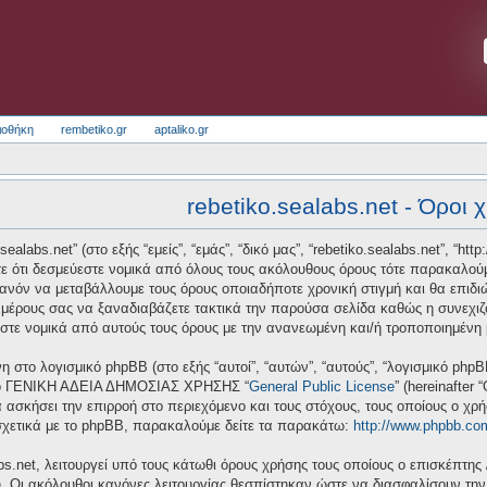
ιοθήκη
rembetiko.gr
aptaliko.gr
rebetiko.sealabs.net - Όροι 
alabs.net” (στο εξής “εμείς”, “εμάς”, “δικό μας”, “rebetiko.sealabs.net”, “htt
ε ότι δεσμεύεστε νομικά από όλους τους ακόλουθους όρους τότε παρακαλούμ
πιθανόν να μεταβάλλουμε τους όρους οποιαδήποτε χρονική στιγμή και θα επι
μέρους σας να ξαναδιαβάζετε τακτικά την παρούσα σελίδα καθώς η συνεχιζόμ
ύεστε νομικά από αυτούς τους όρους με την ανανεωμένη και/ή τροποποιημένη
νη στο λογισμικό phpBB (στο εξής “αυτοί”, “αυτών”, “αυτούς”, “λογισμικό ph
 από ΓΕΝΙΚΗ ΑΔΕΙΑ ΔΗΜΟΣΙΑΣ ΧΡΗΣΗΣ “
General Public License
” (hereinafter
 ασκήσει την επιρροή στο περιεχόμενο και τους στόχους, τους οποίους ο χρ
σχετικά με το phpBB, παρακαλούμε δείτε τα παρακάτω:
http://www.phpbb.co
bs.net, λειτουργεί υπό τους κάτωθι όρους χρήσης τους οποίους ο επισκέπτης 
υ. Οι ακόλουθοι κανόνες λειτουργίας θεσπίστηκαν ώστε να διασφαλίσουν τη