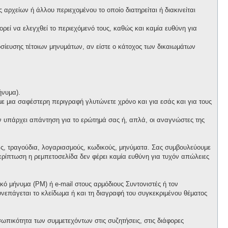
αρχείων ή άλλου περιεχομένου το οποίο διατηρείται ή διακινείται
πορεί να ελεγχθεί το περιεχόμενό τους, καθώς και καμία ευθύνη για
ίευσης τέτοιων μηνυμάτων, αν είστε ο κάτοχος των δικαιωμάτων
ήνυμα).
 με μια σαφέστερη περιγραφή γλυτώνετε χρόνο και για εσάς και για τους
ν υπάρχει απάντηση για το ερώτημά σας ή, απλά, οι αναγνώστες της
ας, τραγούδια, λογαριασμούς, κωδικούς, μηνύματα. Σας συμβουλεύουμε
ρίπτωση η ρεμπετοσελίδα δεν φέρει καμία ευθύνη για τυχόν απώλειες
ό μήνυμα (PM) ή e-mail στους αρμόδιους Συντονιστές ή τον
συνεπάγεται το κλείδωμα ή και τη διαγραφή του συγκεκριμένου θέματος
ωπικότητα των συμμετεχόντων στις συζητήσεις, στις διάφορες