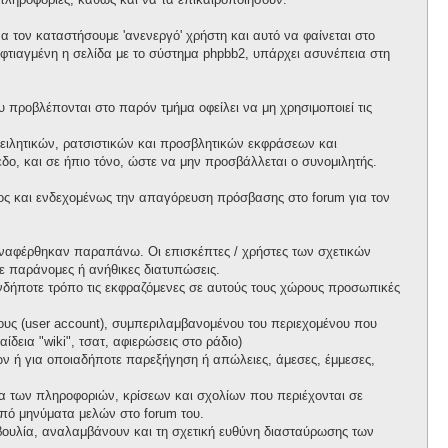
 τον καταστήσουμε 'ανενεργό' χρήστη και αυτό να φαίνεται στο
ι φτιαγμένη η σελίδα με το σύστημα phpbb2, υπάρχει ασυνέπεια στη
προβλέπονται στο παρόν τμήμα οφείλει να μη χρησιμοποιεί τις
ειλητικών, ρατσιστικών και προσβλητικών εκφράσεων και
ο, και σε ήπιο τόνο, ώστε να μην προσβάλλεται ο συνομιλητής.
ος και ενδεχομένως την απαγόρευση πρόσβασης στο forum για τον
ί αναφέρθηκαν παραπάνω. Οι επισκέπτες / χρήστες των σχετικών
ε παράνομες ή ανήθικες διατυπώσεις.
ιονδήποτε τρόπο τις εκφραζόμενες σε αυτούς τους χώρους προσωπικές
ους (user account), συμπεριλαμβανομένου του περιεχομένου που
δεια "wiki", τσατ, αφιερώσεις στο ράδιο)
πων ή για οποιαδήποτε παρεξήγηση ή απώλειες, άμεσες, έμμεσες,
ητα των πληροφοριών, κρίσεων και σχολίων που περιέχονται σε
πό μηνύματα μελών στο forum του.
τοβουλία, αναλαμβάνουν και τη σχετική ευθύνη διασταύρωσης των