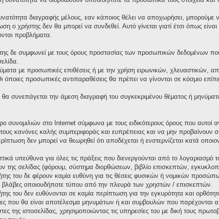
υνατότητα διαγραφής μέλους, εαν κάποιος θέλει να αποχωρήσει, μπορούμε να
ωση ο χρήστης δεν θα μπορεί να συνδεθεί. Αυτό γίνεται γιατί έτσι όπως είνα
ύνται προβλήματα.
της δε συμφωνεί με τους όρους προστασίας των προσωπικών δεδομένων που 
σελίδα.
ματα με προσωπικές επιθέσεις ή με την χρήση ειρωνικών, χλευαστικών, απ
όποιες προσωπικές αντιπαραθέσεις θα πρέπει να γίνονται σε κόσμιο επίπεδ
θα συνεπάγεται την άμεση διαγραφή του συγκεκριμένου θέματος ή μηνύματ
χώρο συνομιλιών στο Internet σύμφωνα με τους ειδικότερους όρους που αυτο
τους κανόνες καλής συμπεριφοράς και ευπρέπειας και να μην προβαίνουν σ
περίπτωση δεν μπορεί να θεωρηθεί ότι αποδέχεται ή ενστερνίζεται κατά οπο
τικά υπεύθυνα για όλες τις πράξεις που διενεργούνται από το λογαριασμό τ
ν της σελίδας (φόρουμ, σύστημα διορθώσεων, βιβλίο επισκεπτών, εγκυκλοπαί
κτήτης του δε φέρουν καμία ευθύνη για τις θέσεις φυσικών ή νομικών προσώ
 ή βλάβες οποιουδήποτε τύπου από την πλευρά των χρηστών / επισκεπτών.
κτήτης του δεν ευθύνονται σε καμία περίπτωση για την εγκυρότητα και ορθότ
ιες που θα είναι αποτέλεσμα μηνυμάτων ή και συμβουλών που παρέχονται α
στες της ιστοσελίδας, χρησιμοποιώντας τις υπηρεσίες του με δική τους πρω