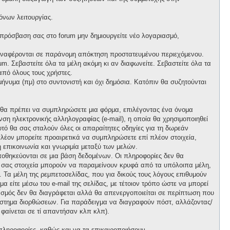
όνων λειτουργίας.
 πρόσβαση σας στο forum μην δημιουργείτε νέο λογαριασμό,
 αναφέρονται σε παράνομη απόκτηση προστατευμένου περιεχόμενου.
m. Σεβαστείτε όλα τα μέλη ακόμη κι αν διαφωνείτε. Σεβαστείτε όλα τα
πό όλους τους χρήστες.
νυμα (πμ) στο συντονιστή και όχι δημόσια. Κατόπιν θα συζητούνται
, θα πρέπει να συμπληρώσετε μια φόρμα, επιλέγοντας ένα όνομα
ση ηλεκτρονικής αλληλογραφίας (e-mail), η οποία θα χρησιμοποιηθεί
αυτό θα σας σταλούν όλες οι απαραίτητες οδηγίες για τη δωρεάν
λέον μπορείτε προαιρετικά να συμπληρώσετε επί πλέον στοιχεία,
 επικοινωνία και γνωριμία μεταξύ των μελών.
ποθηκεύονται σε μια βάση δεδομένων. Οι πληροφορίες δεν θα
ά σας στοιχεία μπορούν να παραμείνουν κρυφά από τα υπόλοιπα μέλη,
ι. Τα μέλη της ρεμπετοσελίδας, που για δικούς τους λόγους επιθυμούν
α είτε μέσω του e-mail της σελίδας, με τέτοιον τρόπο ώστε να μπορεί
ιασμός δεν θα διαγράφεται αλλά θα απενεργοποιείται σε περίπτωση που
σύστημα διορθώσεων. Για παράδειγμα να διαγραφούν πόστ, αλλάζοντας/
 φαίνεται σε τί απαντήσαν κλπ κλπ).
πληροφορίες, καθώς και να τα επικαιροποιήσουν.