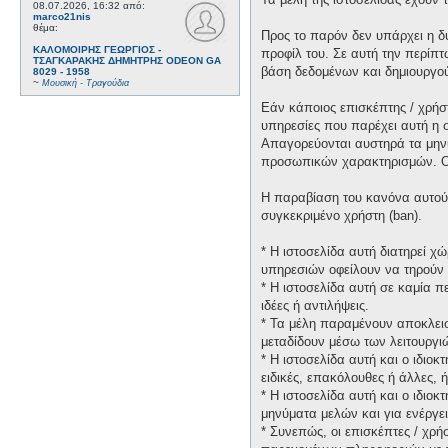
08.07.2026, 16:32
από:
marco21nis
θέμα:
Προς το παρόν δεν υπάρχει η δ
ΚΑΛΟΜΟΙΡΗΣ ΓΕΩΡΓΙΟΣ -
προφίλ του. Σε αυτή την περίπτ
ΤΣΑΓΚΑΡΑΚΗΣ ΔΗΜΗΤΡΗΣ ODEON GA
βάση δεδομένων και δημιουργο
8029 - 1958
~
Μουσική - Τραγούδια
Εάν κάποιος επισκέπτης / χρήσ
υπηρεσίες που παρέχει αυτή η 
Απαγορεύονται αυστηρά τα μηνύ
προσωπικών χαρακτηρισμών. Οι 
Η παραβίαση του κανόνα αυτού 
συγκεκριμένο χρήστη (ban).
* H ιστοσελίδα αυτή διατηρεί 
υπηρεσιών οφείλουν να τηρούν 
* H ιστοσελίδα αυτή σε καμία 
ιδέες ή αντιλήψεις.
* Τα μέλη παραμένουν αποκλεισ
μεταδίδουν μέσω των λειτουργιώ
* H ιστοσελίδα αυτή και ο ιδιο
ειδικές, επακόλουθες ή άλλες,
* H ιστοσελίδα αυτή και ο ιδιο
μηνύματα μελών και για ενέργε
* Συνεπώς, οι επισκέπτες / χρή