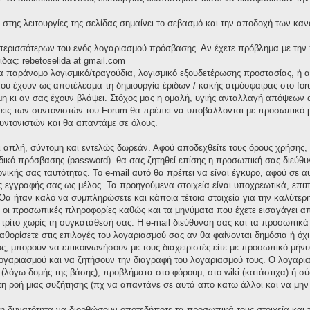
στης λειτουργίες της σελίδας σημαίνει το σεβασμό και την αποδοχή των καν
α περισσότερων του ενός λογαριασμού πρόσβασης. Αν έχετε πρόβλημα με την
ίδας: rebetoselida at gmail.com
ια παράνομο λογισμικό/τραγούδια, λογισμικό εξουδετέρωσης προστασίας, ή
υ έχουν ως αποτέλεσμα τη δημιουργία έριδων / κακής ατμόσφαιρας στο foru
 κι αν σας έχουν βλάψει. Στόχος μας η ομαλή, υγιής ανταλλαγή απόψεων α
σεις των συντονιστών του Forum θα πρέπει να υποβάλλονται με προσωπικό μή
υντονιστών και θα απαντάμε σε όλους.
αι απλή, σύντομη και εντελώς δωρεάν. Αφού αποδεχθείτε τους όρους χρήσης
δικό πρόσβασης (password). θα σας ζητηθεί επίσης η προσωπική σας διεύθυν
ονικής σας ταυτότητας. Το e-mail αυτό θα πρέπει να είναι έγκυρο, αφού σε 
ς εγγραφής σας ως μέλος. Τα προηγούμενα στοιχεία είναι υποχρεωτικά, επιπ
Θα ήταν καλό να συμπληρώσετε και κάποια τέτοια στοιχεία για την καλύτερη
ς οι προσωπικές πληροφορίες καθώς και τα μηνύματα που έχετε εισαγάγει α
ρίτο χωρίς τη συγκατάθεσή σας. Η e-mail διεύθυνση σας και τα προσωπικ
καθορίσετε στις επιλογές του λογαριασμού σας αν θα φαίνονται δημόσια ή όχ
ς, μπορούν να επικοινωνήσουν με τους διαχειριστές είτε με προσωπικό μήνυμ
 λογαριασμού και να ζητήσουν την διαγραφή του λογαριασμού τους. Ο λογαρ
 (λόγω δομής της βάσης), προβλήματα στο φόρουμ, στο wiki (κατάστιχα) ή 
 τη ροή μιας συζήτησης (πχ να απαντάνε σε αυτά απο κατω άλλοι και να μην
 τη δυνατότητα να διορθώσουν οποτεδήποτε τα προσωπικά τους στοιχεία και 