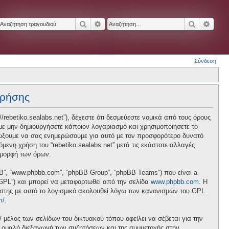
Αναζήτηση
Ειδική αναζήτηση
Αναζήτησ
Ειδικ
Σύνδεση
χρήσης
p://rebetiko.sealabs.net”), δέχεστε ότι δεσμεύεστε νομικά από τους όρους
ε μην δημιουργήσετε κάποιον λογαριασμό και χρησιμοποιήσετε το
διώξουμε να σας ενημερώσουμε για αυτό με τον προσφορότερο δυνατό
ενη χρήση του “rebetiko.sealabs.net” μετά τις εκάστοτε αλλαγές
 μορφή των όρων.
pBB”, “www.phpbb.com”, “phpBB Group”, “phpBB Teams”) που είναι a
 “GPL”) και μπορεί να μεταφορτωθεί από την σελίδα
www.phpbb.com
. Η
ήστης με αυτό το λογισμικό ακολουθεί λόγω των κανονισμών του GPL.
m/
.
/ μέλος των σελίδων του δικτυακού τόπου οφείλει να σέβεται για την
ν ομαλή διεξαγωγή των συζητήσεων και της συμμετοχής στην