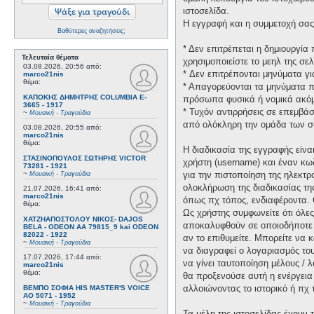
ιστοσελίδα.
Η εγγραφή και η συμμετοχή σας 
Βαθύτερες αναζητήσεις;
* Δεν επιτρέπεται η δημιουργί
Τελευταία θέματα
χρησιμοποιείστε το μεηλ της σελ
03.08.2026, 20:56
από:
* Δεν επιτρέπονται μηνύματα γ
marco21nis
θέμα:
* Απαγορεύονται τα μηνύματα πο
ΚΑΠΟΚΗΣ ΔΗΜΗΤΡΗΣ COLUMBIA E-
πρόσωπα φυσικά ή νομικά ακόμη
3665 - 1917
* Τυχόν αντιρρήσεις σε επεμβά
~
Μουσική - Τραγούδια
από ολόκληρη την ομάδα των σ
03.08.2026, 20:55
από:
marco21nis
θέμα:
Η διαδικασία της εγγραφής είν
ΣΤΑΣΙΝΟΠΟΥΛΟΣ ΣΩΤΗΡΗΣ VICTOR
χρήστη (username) και έναν κω
73281 - 1921
~
για την πιστοποίηση της ηλεκτρ
Μουσική - Τραγούδια
ολοκλήρωση της διαδικασίας τη
21.07.2026, 16:41
από:
marco21nis
όπως πχ τόπος, ενδιαφέροντα. 
θέμα:
Ως χρήστης συμφωνείτε ότι όλε
ΧΑΤΖΗΑΠΟΣΤΟΛΟΥ ΝΙΚΟΣ- DAJOS
αποκαλυφθούν σε οποιοδήποτε τ
BELA - ODEON AA 79815_9 kai ODEON
82022 - 1922
αν το επιθυμείτε. Μπορείτε να 
~
Μουσική - Τραγούδια
να διαγραφεί ο λογαριασμός του
17.07.2026, 17:44
από:
να γίνει ταυτοποίηση μέλους /
marco21nis
θέμα:
θα προξενούσε αυτή η ενέργεια
αλλοιώνοντας το ιστορικό ή πχ
ΒΕΜΠΟ ΣΟΦΙΑ HIS MASTER'S VOICE
AO 5071 - 1952
~
Μουσική - Τραγούδια
Τα μέλη της ιστοσελίδας έχουν