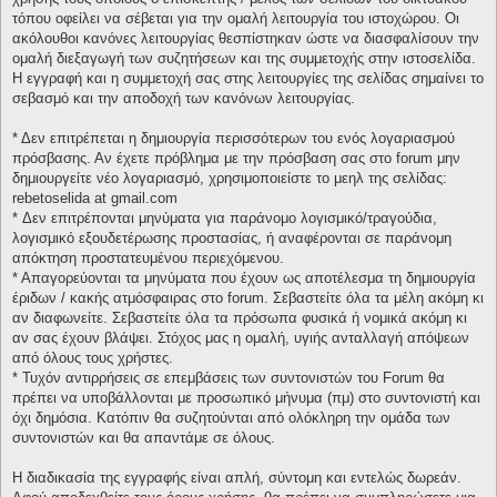
τόπου οφείλει να σέβεται για την ομαλή λειτουργία του ιστοχώρου. Οι
ακόλουθοι κανόνες λειτουργίας θεσπίστηκαν ώστε να διασφαλίσουν την
ομαλή διεξαγωγή των συζητήσεων και της συμμετοχής στην ιστοσελίδα.
Η εγγραφή και η συμμετοχή σας στης λειτουργίες της σελίδας σημαίνει το
σεβασμό και την αποδοχή των κανόνων λειτουργίας.
* Δεν επιτρέπεται η δημιουργία περισσότερων του ενός λογαριασμού
πρόσβασης. Αν έχετε πρόβλημα με την πρόσβαση σας στο forum μην
δημιουργείτε νέο λογαριασμό, χρησιμοποιείστε το μεηλ της σελίδας:
rebetoselida at gmail.com
* Δεν επιτρέπονται μηνύματα για παράνομο λογισμικό/τραγούδια,
λογισμικό εξουδετέρωσης προστασίας, ή αναφέρονται σε παράνομη
απόκτηση προστατευμένου περιεχόμενου.
* Απαγορεύονται τα μηνύματα που έχουν ως αποτέλεσμα τη δημιουργία
έριδων / κακής ατμόσφαιρας στο forum. Σεβαστείτε όλα τα μέλη ακόμη κι
αν διαφωνείτε. Σεβαστείτε όλα τα πρόσωπα φυσικά ή νομικά ακόμη κι
αν σας έχουν βλάψει. Στόχος μας η ομαλή, υγιής ανταλλαγή απόψεων
από όλους τους χρήστες.
* Τυχόν αντιρρήσεις σε επεμβάσεις των συντονιστών του Forum θα
πρέπει να υποβάλλονται με προσωπικό μήνυμα (πμ) στο συντονιστή και
όχι δημόσια. Κατόπιν θα συζητούνται από ολόκληρη την ομάδα των
συντονιστών και θα απαντάμε σε όλους.
Η διαδικασία της εγγραφής είναι απλή, σύντομη και εντελώς δωρεάν.