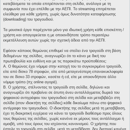
κατεβάσματα τα οποία επιτρέπονται στη σελίδα, ανάλογα με τη
συμφωνία που έχει επέλθει με την ΑΕΠΙ. Το streaming επιτρέπεται
ελεύθερα για κάθε χρήστη, χωρίς όμως δυνατότητα καταφόρτωσης
(downloading) του τραγουδιού.
Τα μουσικά έργα παρέχονται μόνο για ιδιωτική χρήση κάθε επισκέπτη /
χρήστη και απαγορεύεται η με οποιονδήποτε τρόπο περαιτέρω
εκμετάλλευση αυτών χωρίς την σχετική άδεια από την ΑΕΠΙ.
Εφόσον κάποιος θαμώνας επιθυμεί να στείλει ένα τραγούδι στη βάση
δεδομένων της σελίδας, αναγνωρίζει ότι το κάνει με δική του
πρωτοβουλία και ευθύνη και με τις παρακάτω προϋποθέσεις:
Α. Ο θαμώνας έχει νόμιμα στην κατοχή του το συγκεκριμένο τραγούδι,
είτε από δίσκο 78 στροφών, είτε από μεταγενέστερη επανακυκλοφορία
του σε δίσκο 33 στροφών, κασέτα ή cd, είτε με οποιονδήποτε άλλο
νόμιμο τρόπο (πχ online αγορά).
Β. Ο χρήστης, στέλνοντας το τραγούδι στη σελίδα, δηλώνει και
αναγνωρίζει ότι προβαίνει σε άτυπη άνευ ανταλλάγματος δωρεά του
ψηφιακού αντιγράφου του τραγουδιού στη σελίδα και μεταβιβάζει στη
σελίδα (στον ιδιοκτήτη της σελίδας) κάθε δικαίωμα πάνω στο ψηφιακό
αντίγραφο του τραγουδιού. Ο ιδιοκτήτης της σελίδας μετά τη μεταβίβαση,
έχει τη διακριτική ευχέρεια να κάνει το τραγούδι διαθέσιμο προς όλους
τους θαμώνες της σελίδας, χωρίς κανένα εκ μέρους τους αντάλλαγμα ή
αμοιβή, υπό τους όρους του ισχύοντος κανονισμού. Ο χρήστης που
έστειλε το τραγούδι στη σελίδα, μετά τη μεταβίβαση, δεν διατηρεί κανένα