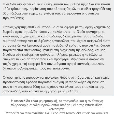
Η σελίδα δεν φέρει καμία ευθύνη, έναντι των μελών της αλλά και έναντι
κάθε τρίτου, στην περίπτωση που κάποιος θαμώνας στείλει τραγούδι στη
βάση δεδομένων χωρίς, εν γνώσει του, να τηρούνται οι ανωτέρω
προϋποθέσεις.
Όποιος χρήστης επιθυμεί μπορεί να συνεισφέρει με τη μορφή χρηματικής
δωρεάς προς τη σελίδα, ώστε να καλύπτονται τα έξοδα συντήρησης,
ενοικίασης μηχανημάτων και απόδοσης δικαιωμάτων ή σαν ένδειξη
συμπαράστασης για τις άφθονες εργατοώρες που έχουν αφιερωθεί ώστε
να συνεχίζει να λειτουργεί αυτή η σελίδα. Ο χρήστης που στέλνει δωρεά
παρακαλείται στέλνοντας μήνυμα στη διαχείριση της σελίδας, να μας
δηλώνει εάν επιθυμεί να φαίνονται πλήρως, μερικώς ή καθόλου τα
στοιχεία του και το ποσό που έχει προσφέρει. Δηλώνουμε σαφώς ότι
τυχόν χρηματική εισφορά δεν συνεπάγεται αγορά κανενός επιπλέον
δικαιώματος/υπηρεσίας προς τον εισφέροντα.
Οι όροι χρήσης μπορούν να τροποποιηθούν ανά πάσα στιγμή και χωρίς
προειδοποίηση εφόσον παραστεί ανάγκη με παράλληλη δημοσίευσή
τους στην παρούσα θέση και ισχύουν για όλους τους επισκέπτες της
ιστοσελίδας, όσο και για τα εγγεγραμμένα μέλη του.
Η ιστοσελίδα είναι μη εμπορική, τα τραγούδια και η αντίστοιχη
πληροφορία συνδιαμορφώνονται από τα μέλη της ιστοσελίδας-
κοινότητας.
Μπορείτε να περιηγηθείτε ελεύθερα στα τραγούδια χωρίς να ανοίξετε