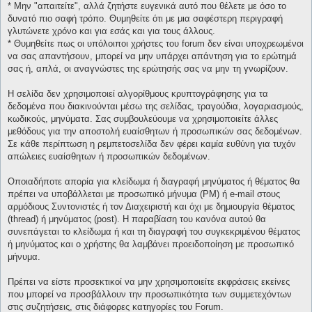
* Μην "απαιτείτε", αλλά ζητήστε ευγενικά αυτό που θέλετε με όσο το
δυνατό πιο σαφή τρόπο. Θυμηθείτε ότι με μια σαφέστερη περιγραφή
γλυτώνετε χρόνο και για εσάς και για τους άλλους.
* Θυμηθείτε πως οι υπόλοιποι χρήστες του forum δεν είναι υποχρεωμένοι
να σας απαντήσουν, μπορεί να μην υπάρχει απάντηση για το ερώτημά
σας ή, απλά, οι αναγνώστες της ερώτησής σας να μην τη γνωρίζουν.
Η σελίδα δεν χρησιμοποιεί αλγορίθμους κρυπτογράφησης για τα
δεδομένα που διακινούνται μέσω της σελίδας, τραγούδια, λογαριασμούς,
κωδικούς, μηνύματα. Σας συμβουλεύουμε να χρησιμοποιείτε άλλες
μεθόδους για την αποστολή ευαίσθητων ή προσωπικών σας δεδομένων.
Σε κάθε περίπτωση η ρεμπετοσελίδα δεν φέρει καμία ευθύνη για τυχόν
απώλειες ευαίσθητων ή προσωπικών δεδομένων.
Οποιαδήποτε απορία για κλείδωμα ή διαγραφή μηνύματος ή θέματος θα
πρέπει να υποβάλλεται με προσωπικό μήνυμα (PM) ή e-mail στους
αρμόδιους Συντονιστές ή τον Διαχειριστή και όχι με δημιουργία θέματος
(thread) ή μηνύματος (post). Η παραβίαση του κανόνα αυτού θα
συνεπάγεται το κλείδωμα ή και τη διαγραφή του συγκεκριμένου θέματος
ή μηνύματος και ο χρήστης θα λαμβάνει προειδοποίηση με προσωπικό
μήνυμα.
Πρέπει να είστε προσεκτικοί να μην χρησιμοποιείτε εκφράσεις εκείνες
που μπορεί να προσβάλλουν την προσωπικότητα των συμμετεχόντων
στις συζητήσεις, στις διάφορες κατηγορίες του Forum.