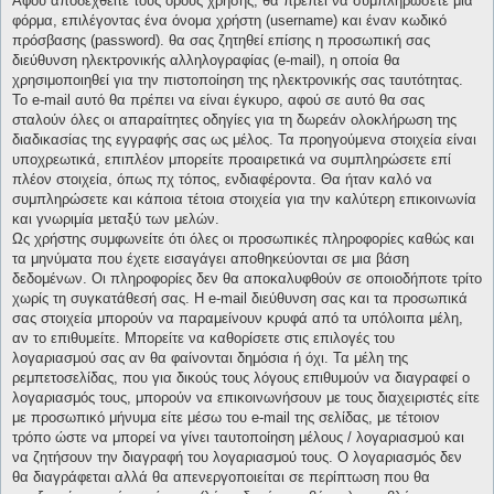
Αφού αποδεχθείτε τους όρους χρήσης, θα πρέπει να συμπληρώσετε μια
φόρμα, επιλέγοντας ένα όνομα χρήστη (username) και έναν κωδικό
πρόσβασης (password). θα σας ζητηθεί επίσης η προσωπική σας
διεύθυνση ηλεκτρονικής αλληλογραφίας (e-mail), η οποία θα
χρησιμοποιηθεί για την πιστοποίηση της ηλεκτρονικής σας ταυτότητας.
Το e-mail αυτό θα πρέπει να είναι έγκυρο, αφού σε αυτό θα σας
σταλούν όλες οι απαραίτητες οδηγίες για τη δωρεάν ολοκλήρωση της
διαδικασίας της εγγραφής σας ως μέλος. Τα προηγούμενα στοιχεία είναι
υποχρεωτικά, επιπλέον μπορείτε προαιρετικά να συμπληρώσετε επί
πλέον στοιχεία, όπως πχ τόπος, ενδιαφέροντα. Θα ήταν καλό να
συμπληρώσετε και κάποια τέτοια στοιχεία για την καλύτερη επικοινωνία
και γνωριμία μεταξύ των μελών.
Ως χρήστης συμφωνείτε ότι όλες οι προσωπικές πληροφορίες καθώς και
τα μηνύματα που έχετε εισαγάγει αποθηκεύονται σε μια βάση
δεδομένων. Οι πληροφορίες δεν θα αποκαλυφθούν σε οποιοδήποτε τρίτο
χωρίς τη συγκατάθεσή σας. Η e-mail διεύθυνση σας και τα προσωπικά
σας στοιχεία μπορούν να παραμείνουν κρυφά από τα υπόλοιπα μέλη,
αν το επιθυμείτε. Μπορείτε να καθορίσετε στις επιλογές του
λογαριασμού σας αν θα φαίνονται δημόσια ή όχι. Τα μέλη της
ρεμπετοσελίδας, που για δικούς τους λόγους επιθυμούν να διαγραφεί ο
λογαριασμός τους, μπορούν να επικοινωνήσουν με τους διαχειριστές είτε
με προσωπικό μήνυμα είτε μέσω του e-mail της σελίδας, με τέτοιον
τρόπο ώστε να μπορεί να γίνει ταυτοποίηση μέλους / λογαριασμού και
να ζητήσουν την διαγραφή του λογαριασμού τους. Ο λογαριασμός δεν
θα διαγράφεται αλλά θα απενεργοποιείται σε περίπτωση που θα