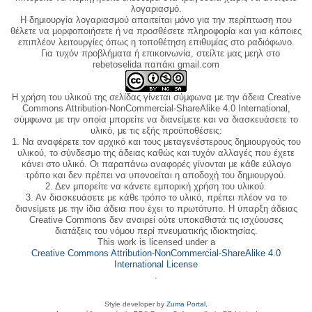
λογαριασμό.
Η δημιουργία λογαριασμού απαιτείται μόνο για την περίπτωση που
θέλετε να μορφοποιήσετε ή να προσθέσετε πληροφορία και για κάποιες
επιπλέον λειτουργίες όπως η τοποθέτηση επιθυμίας στο ραδιόφωνο.
Για τυχόν προβλήματα ή επικοινωνία, στείλτε μας μεηλ στο
rebetoselida παπάκι gmail.com
Η χρήση του υλικού της σελίδας γίνεται σύμφωνα με την άδεια Creative
Commons Attribution-NonCommercial-ShareAlike 4.0 International,
σύμφωνα με την οποία μπορείτε να διανείμετε και να διασκευάσετε το
υλικό, με τις εξής προϋποθέσεις:
1. Να αναφέρετε τον αρχικό και τους μεταγενέστερους δημιουργούς του
υλικού, το σύνδεσμο της άδειας καθώς και τυχόν αλλαγές που έχετε
κάνει στο υλικό. Οι παραπάνω αναφορές γίνονται με κάθε εύλογο
τρόπο και δεν πρέπει να υπονοείται η αποδοχή του δημιουργού.
2. Δεν μπορείτε να κάνετε εμπορική χρήση του υλικού.
3. Αν διασκευάσετε με κάθε τρόπο το υλικό, πρέπει πλέον να το
διανείμετε με την ίδια άδεια που έχει το πρωτότυπο. Η ύπαρξη άδειας
Creative Commons δεν αναιρεί ούτε υποκαθιστά τις ισχύουσες
διατάξεις του νόμου περί πνευματικής ιδιοκτησίας.
This work is licensed under a
Creative Commons Attribution-NonCommercial-ShareAlike 4.0
International License
.
Style developer by
Zuma Portal
,