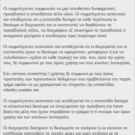
Οι συμμετέχοντες συμφωνούν να μην τοποθετούν δυσφημιστικό,
προσβλητικό ή οποιοδήποτε άλλο υλικό. Οι συμμετέχοντες κατανοούν
και αποδέχονται ότι η ιστοσελίδα διατηρεί σε κάθε περίπτωση το
δικαίωμα οι διαχειριστές και οι συντονιστές να διορθώνουν τις
προσβλητικές λέξεις, να διαγράφουν εξ' ολοκλήρου τα προσβλητικά ή
ανάρμοστα μηνύματα ή συνδέσμους προς παράνομο υλικό.
Οι συμμετέχοντες κατανοούν και αποδέχονται ότι οι διαχειριστές και οι
συντονιστές έχουν το δικαίωμα να αφαιρέσουν, μεταφέρουν ή και να
«κλειδώσουν» σχόλια σε κάθε περιοχή του site, που, κατά την κρίση
τους, δε συμφωνούν με τους όρους χρήσης και τους κανόνες λειτουργίας.
Εάν κάποιος επισκέπτης / χρήστης δε συμφωνεί με τους όρους
προστασίας των προσωπικών δεδομένων που προβλέπονται στο παρόν
τμήμα οφείλει να μη χρησιμοποιεί τις υπηρεσίες της ιστοσελίδας
rebetiko.sealabs.net.
Οι συμμετέχοντες κατανοούν και αποδέχονται ότι η ιστοσελίδα διατηρεί
το αποκλειστικό δικαίωμα να απαγορεύσει την πρόσβαση στο forum
(ban) στα μέλη που έχουν παραβιάσει το γράμμα ή το πνεύμα των όρων
χρήσης και των κανόνων λειτουργίας.
Οι διαχειριστές διατηρούν το δικαίωματα να ανοίγουν ή να κλείνουν το
κατέβασμα τραγουδιών σε τυχαίες μέρες και ώρες ανάλογα με τα