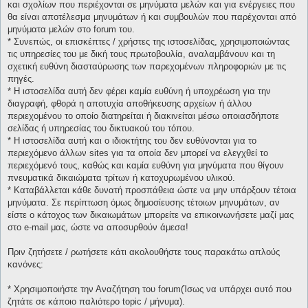
και σχολίων που περιέχονται σε μηνύματα μελών και για ενέργειες που
θα είναι αποτέλεσμα μηνυμάτων ή και συμβουλών που παρέχονται από
μηνύματα μελών στο forum του.
* Συνεπώς, οι επισκέπτες / χρήστες της ιστοσελίδας, χρησιμοποιώντας
τις υπηρεσίες του με δική τους πρωτοβουλία, αναλαμβάνουν και τη
σχετική ευθύνη διασταύρωσης των παρεχομένων πληροφοριών με τις
πηγές.
* H ιστοσελίδα αυτή δεν φέρει καμία ευθύνη ή υποχρέωση για την
διαγραφή, φθορά η αποτυχία αποθήκευσης αρχείων ή άλλου
περιεχομένου το οποίο διατηρείται ή διακινείται μέσω οποιασδήποτε
σελίδας ή υπηρεσίας του δικτυακού του τόπου.
* H ιστοσελίδα αυτή και ο ιδιοκτήτης του δεν ευθύνονται για το
περιεχόμενο άλλων sites για τα οποία δεν μπορεί να ελεγχθεί το
περιεχόμενό τους, καθώς και καμία ευθύνη για μηνύματα που θίγουν
πνευματικά δικαιώματα τρίτων ή κατοχυρωμένου υλικού.
* Καταβάλλεται κάθε δυνατή προσπάθεια ώστε να μην υπάρξουν τέτοια
μηνύματα. Σε περίπτωση όμως δημοσίευσης τέτοιων μηνυμάτων, αν
είστε ο κάτοχος των δικαιωμάτων μπορείτε να επικοινωνήσετε μαζί μας
στο e-mail μας, ώστε να αποσυρθούν άμεσα!
Πριν ζητήσετε / ρωτήσετε κάτι ακολουθήστε τους παρακάτω απλούς
κανόνες:
* Χρησιμοποιήστε την Αναζήτηση του forum(Ίσως να υπάρχει αυτό που
ζητάτε σε κάποιο παλιότερο topic / μήνυμα).