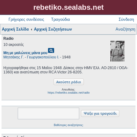
rebetiko.sealabs.net
Γρήγορες συνδέσεις
Τραγούδια
Σύνδεση
Αρχική Σελίδα
Αρχική Συζητήσεων
Αναζήτηση
Radio
10 ακροατές
pageview
Μη με μαλώνεις μάνα μου
Μητσάκης Γ.
-
Γεωργακοπούλου Ι.
- 1948
Ηχογραφήθηκε στις 15 Μαΐου 1948. Δίσκος στην HMV Ελλ. AO-2810 / OGA-
1360) και ανατύπωση στον RCA Victor 26-8205.
Απευθείας:
https://rebetiko.sealabs.net/radio
Βαθύτερες αναζητήσεις;