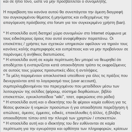
και σε ήπιο τόνο, ώστε να μην προσβάλλεται ο συνομιλητής.
Η παραβίαση του κανόνα αυτού θα συνεπάγεται την άμεση διαγραφή
του συγκεκριμένου θέματος ή μηνύματος και ενδεχομένως την
απαγόρευση πρόσβασης στο forum για τον συγκεκριμένο χρήστη (ban).
* H ιστοσελίδα αυτή διατηρεί χώρο συνομιλιών στο Internet σύμφωνα με
τους ειδικότερους όρους που αυτοί αναφέρθηκαν παραπάνω. Οι
επισκέπτες / χρήστες των σχετικών υπηρεσιών οφείλουν να τηρούν τους
κανόνες καλής συμπεριφοράς και ευπρέπειας και να μην προβαίνουν σε
παράνομες ή ανήθικες διατυπώσεις.
* H ιστοσελίδα αυτή σε καμία περίπτωση δεν μπορεί να θεωρηθεί ότι
αποδέχεται ή ενστερνίζεται κατά οποιονδήποτε τρόπο τις εκφραζόμενες
σε αυτούς τους χώρους προσωπικές ιδέες ή αντιλήψεις.
* Τα μέλη παραμένουν αποκλειστικά υπεύθυνα για όλες τις πράξεις που
διενεργούνται από το λογαριασμό τους (user account),
συμπεριλαμβανομένου του περιεχομένου που μεταδίδουν μέσω των
λειτουργιών της σελίδας (φόρουμ, σύστημα διορθώσεων, βιβλίο
επισκεπτών, εγκυκλοπαίδεια "wiki", τσατ, αφιερώσεις στο ράδιο)
* H ιστοσελίδα αυτή και ο ιδιοκτήτης του δε φέρουν καμία ευθύνη για τις
θέσεις φυσικών ή νομικών προσώπων ή για οποιαδήποτε παρεξήγηση ή
απώλειες, άμεσες, έμμεσες, ειδικές, επακόλουθες ή άλλες, ή βλάβες
οποιουδήποτε τύπου από την πλευρά των χρηστών / επισκεπτών.
* H ιστοσελίδα αυτή και ο ιδιοκτήτης του δεν ευθύνονται σε καμία
περίπτωση για την εγκυρότητα και ορθότητα των πληροφοριών, κρίσεων