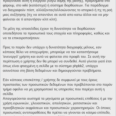
προξενούσε αυτή η ενέργεια (λόγω δομής της βάσης), προβλήματα στο
φόρουμ, στο wiki (κατάστιχα) ή σύστημα διορθώσεων. Για παράδειγμα
να διαγραφούν πόστ, αλλάζοντας/αλλοιώνοντας το ιστορικό ή πχ τη ροή
μιας συζήτησης (πχ να απαντάνε σε αυτά απο κατω άλλοι και να μην
φαίνεται σε τί απαντήσαν κλπ κλπ).
Τα μέλη της ιστοσελίδας έχουν τη δυνατότητα να διορθώσουν
οποτεδήποτε τα προσωπικά τους στοιχεία και πληροφορίες, καθώς και
να τα επικαιροποιήσουν.
Προς το παρόν δεν υπάρχει η δυνατότητα διαγραφής μέλους, εαν
κάποιος θέλει να αποχωρήσει, μπορούμε να τον καταστήσουμε
'ανενεργό' χρήστη και αυτό να φαίνεται στο προφίλ του. Σε αυτή την
περίπτωση ο χρήστης δεν θα μπορεί να συνδεθεί. Αυτό γίνεται γιατί έτσι
όπως είναι φτιαγμένη η σελίδα με το σύστημα phpbb2, υπάρχει
ασυνέπεια στη βάση δεδομένων και δημιουργούνται προβλήματα.
Εάν κάποιος επισκέπτης / χρήστης δε συμφωνεί με τους όρους
προστασίας των προσωπικών δεδομένων που προβλέπονται στο παρόν
τμήμα οφείλει να μη χρησιμοποιεί τις υπηρεσίες που παρέχει αυτή η
σελίδα.
Απαγορεύονται αυστηρά τα μηνύματα με προσωπικές επιθέσεις ή με την
χρήση ειρωνικών, χλευαστικών, απειλητικών, ρατσιστικών και
προσβλητικών εκφράσεων και προσωπικών χαρακτηρισμών. Οι όποιες
προσωπικές αντιπαραθέσεις θα πρέπει να γίνονται σε κόσμιο επίπεδο,