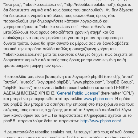
“δικό μας”, “rebetiko.sealabs.net”, “http://rebetiko.sealabs.net”), δέχεστε
ότι δεσμεύεστε νομικά από τους όρους που ακολουθούν. Αν δεν δέχεστε
ότι δεσμεύεστε νομικά από όλους τους ακόλουθους όρους τότε
παρακαλούμε μην δημιουργήσετε κάποιον λογαριασμό και
χρησιμοποιήσετε το “rebetiko.sealabs.net”. Είναι πιθανόν να
μεταβάλλουμε τους όρους οποιαδήποτε χρονική στιγμή και θα
επιδιώξουμε να σας ενημερώσουμε για αυτό με τον προσφορότερο
δυνατό τρόπο, όμως θα ήταν συνετό εκ μέρους σας να ξαναδιαβάζετε
τακτικά την παρούσα σελίδα καθώς η συνεχιζόμενη χρήση του
“rebetiko.sealabs.net” μετά τις εκάστοτε αλλαγές δείχνει πως δέχεστε ότι
δεσμεύεστε νομικά από αυτούς τους όρους με την ανανεωμένη και/ή
τροποποιημένη μορφή των όρων.
Η ιστοσελίδα μας είναι βασισμένη στο λογισμικό phpBB (στο εξής “αυτοί”,
“αυτών”, “αυτούς”, “λογισμικό phpBB”, “www.phpbb.com”, “phpBB Group”,
“phpBB Teams”) που είναι a bulletin board solution κάτω από ΓΕΝΙΚΗ
ΑΔΕΙΑ ΔΗΜΟΣΙΑΣ ΧΡΗΣΗΣ “
General Public License
” (hereinafter “GPL”)
και μπορεί να μεταφορτωθεί από την σελίδα
www.phpbb.com
. Η ομάδα
του phpBB δεν μπορεί να ασκήσει την επιρροή στο περιεχόμενο και τους
στόχους, τους οποίους ο χρήστης με αυτό το λογισμικό ακολουθεί λόγω
των κανονισμών του GPL. Για περισσότερες πληροφορίες σχετικά με το
phpBB, παρακαλούμε δείτε τα παρακάτω:
http://www.phpbb.com/
.
Η ρεμπετοσελίδα rebetiko.sealabs.net, λειτουργεί υπό τους κάτωθι όρους
χρήσης τους οποίους ο επισκέπτης / μέλος των σελίδων του δικτυακού