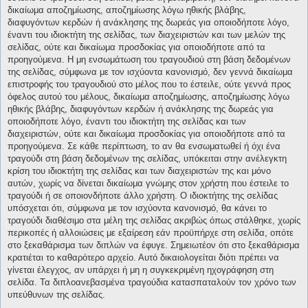
δικαίωμα αποζημίωσης, αποζημίωσης λόγω ηθικής βλάβης,
διαφυγόντων κερδών ή ανάκλησης της δωρεάς για οποιοδήποτε λόγο,
έναντι του ιδιοκτήτη της σελίδας, των διαχειριστών και των μελών της
σελίδας, ούτε και δικαίωμα προσδοκίας για οποιοδήποτε από τα
προηγούμενα. Η μη ενσωμάτωση του τραγουδιού στη βάση δεδομένων
της σελίδας, σύμφωνα με τον ισχύοντα κανονισμό, δεν γεννά δικαίωμα
επιστροφής του τραγουδιού στο μέλος που το έστειλε, ούτε γεννά προς
όφελος αυτού του μέλους, δικαίωμα αποζημίωσης, αποζημίωσης λόγω
ηθικής βλάβης, διαφυγόντων κερδών ή ανάκλησης της δωρεάς για
οποιοδήποτε λόγο, έναντι του ιδιοκτήτη της σελίδας και των
διαχειριστών, ούτε και δικαίωμα προσδοκίας για οποιοδήποτε από τα
προηγούμενα. Σε κάθε περίπτωση, το αν θα ενσωματωθεί ή όχι ένα
τραγούδι στη βάση δεδομένων της σελίδας, υπόκειται στην ανέλεγκτη
κρίση του ιδιοκτήτη της σελίδας και των διαχειριστών της και μόνο
αυτών, χωρίς να δίνεται δικαίωμα γνώμης στον χρήστη που έστειλε το
τραγούδι ή σε οποιονδήποτε άλλο χρήστη. Ο ιδιοκτήτης της σελίδας
υπόσχεται ότι, σύμφωνα με τον ισχύοντα κανονισμό, θα κάνει το
τραγούδι διαθέσιμο στα μέλη της σελίδας ακριβώς όπως στάλθηκε, χωρίς
περικοπές ή αλλοιώσεις με εξαίρεση εάν προϋπήρχε στη σελίδα, οπότε
στο ξεκαθάρισμα των διπλών να έφυγε. Σημειωτέον ότι στο ξεκαθάρισμα
κρατιέται το καθαρότερο αρχείο. Αυτό δικαιολογείται διότι πρέπει να
γίνεται έλεγχος, αν υπάρχει ή μη η συγκεκριμένη ηχογράφηση στη
σελίδα. Τα διπλοανεβασμένα τραγούδια κατασπαταλούν τον χρόνο των
υπεύθυνων της σελίδας.