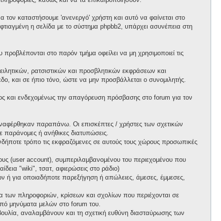
 τον καταστήσουμε 'ανενεργό' χρήστη και αυτό να φαίνεται στο
ι φτιαγμένη η σελίδα με το σύστημα phpbb2, υπάρχει ασυνέπεια στη
προβλέπονται στο παρόν τμήμα οφείλει να μη χρησιμοποιεί τις
ειλητικών, ρατσιστικών και προσβλητικών εκφράσεων και
ο, και σε ήπιο τόνο, ώστε να μην προσβάλλεται ο συνομιλητής.
ος και ενδεχομένως την απαγόρευση πρόσβασης στο forum για τον
ί αναφέρθηκαν παραπάνω. Οι επισκέπτες / χρήστες των σχετικών
ε παράνομες ή ανήθικες διατυπώσεις.
ιονδήποτε τρόπο τις εκφραζόμενες σε αυτούς τους χώρους προσωπικές
ους (user account), συμπεριλαμβανομένου του περιεχομένου που
δεια "wiki", τσατ, αφιερώσεις στο ράδιο)
πων ή για οποιαδήποτε παρεξήγηση ή απώλειες, άμεσες, έμμεσες,
ητα των πληροφοριών, κρίσεων και σχολίων που περιέχονται σε
πό μηνύματα μελών στο forum του.
τοβουλία, αναλαμβάνουν και τη σχετική ευθύνη διασταύρωσης των