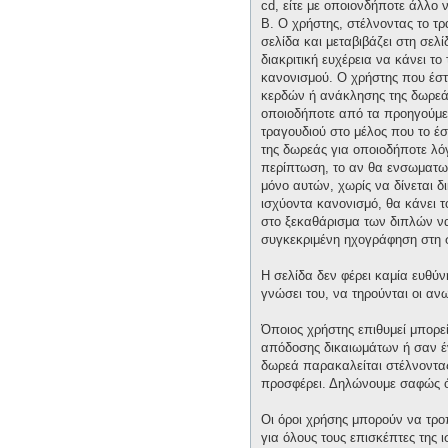
cd, είτε με οποιονδήποτε άλλο 
Β. Ο χρήστης, στέλνοντας το τ
σελίδα και μεταβιβάζει στη σελί
διακριτική ευχέρεια να κάνει τ
κανονισμού. Ο χρήστης που έστ
κερδών ή ανάκλησης της δωρεάς 
οποιοδήποτε από τα προηγούμεν
τραγουδιού στο μέλος που το έ
της δωρεάς για οποιοδήποτε λόγ
περίπτωση, το αν θα ενσωματωθε
μόνο αυτών, χωρίς να δίνεται δ
ισχύοντα κανονισμό, θα κάνει 
στο ξεκαθάρισμα των διπλών να 
συγκεκριμένη ηχογράφηση στη 
Η σελίδα δεν φέρει καμία ευθύν
γνώσει του, να τηρούνται οι α
Όποιος χρήστης επιθυμεί μπορε
απόδοσης δικαιωμάτων ή σαν έν
δωρεά παρακαλείται στέλνοντας 
προσφέρει. Δηλώνουμε σαφώς ότ
Οι όροι χρήσης μπορούν να τρ
για όλους τους επισκέπτες της 