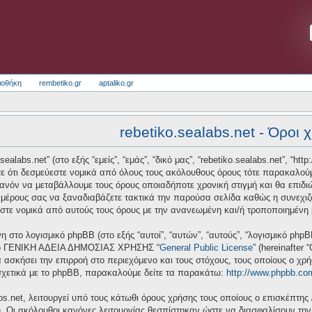
ιοθήκη
rembetiko.gr
aptaliko.gr
rebetiko.sealabs.net - Όροι 
alabs.net” (στο εξής “εμείς”, “εμάς”, “δικό μας”, “rebetiko.sealabs.net”, “htt
ε ότι δεσμεύεστε νομικά από όλους τους ακόλουθους όρους τότε παρακαλούμ
πιθανόν να μεταβάλλουμε τους όρους οποιαδήποτε χρονική στιγμή και θα επι
μέρους σας να ξαναδιαβάζετε τακτικά την παρούσα σελίδα καθώς η συνεχιζόμ
ύεστε νομικά από αυτούς τους όρους με την ανανεωμένη και/ή τροποποιημένη
νη στο λογισμικό phpBB (στο εξής “αυτοί”, “αυτών”, “αυτούς”, “λογισμικό ph
 από ΓΕΝΙΚΗ ΑΔΕΙΑ ΔΗΜΟΣΙΑΣ ΧΡΗΣΗΣ “
General Public License
” (hereinafter
 ασκήσει την επιρροή στο περιεχόμενο και τους στόχους, τους οποίους ο χρ
σχετικά με το phpBB, παρακαλούμε δείτε τα παρακάτω:
http://www.phpbb.co
bs.net, λειτουργεί υπό τους κάτωθι όρους χρήσης τους οποίους ο επισκέπτης 
υ. Οι ακόλουθοι κανόνες λειτουργίας θεσπίστηκαν ώστε να διασφαλίσουν τη