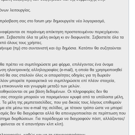
όνων λειτουργίας.
 πρόσβαση σας στο forum μην δημιουργείτε νέο λογαριασμό,
 αναφέρονται σε παράνομη απόκτηση προστατευμένου περιεχόμενου.
m. Σεβαστείτε όλα τα μέλη ακόμη κι αν διαφωνείτε. Σεβαστείτε όλα τα
πό όλους τους χρήστες.
νυμα (πμ) στο συντονιστή και όχι δημόσια. Κατόπιν θα συζητούνται
, θα πρέπει να συμπληρώσετε μια φόρμα, επιλέγοντας ένα όνομα
ση ηλεκτρονικής αλληλογραφίας (e-mail), η οποία θα χρησιμοποιηθεί
αυτό θα σας σταλούν όλες οι απαραίτητες οδηγίες για τη δωρεάν
λέον μπορείτε προαιρετικά να συμπληρώσετε επί πλέον στοιχεία,
 επικοινωνία και γνωριμία μεταξύ των μελών.
ποθηκεύονται σε μια βάση δεδομένων. Οι πληροφορίες δεν θα
ά σας στοιχεία μπορούν να παραμείνουν κρυφά από τα υπόλοιπα μέλη,
ι. Τα μέλη της ρεμπετοσελίδας, που για δικούς τους λόγους επιθυμούν
α είτε μέσω του e-mail της σελίδας, με τέτοιον τρόπο ώστε να μπορεί
ιασμός δεν θα διαγράφεται αλλά θα απενεργοποιείται σε περίπτωση που
σύστημα διορθώσεων. Για παράδειγμα να διαγραφούν πόστ, αλλάζοντας/
 φαίνεται σε τί απαντήσαν κλπ κλπ).
πληροφορίες, καθώς και να τα επικαιροποιήσουν.