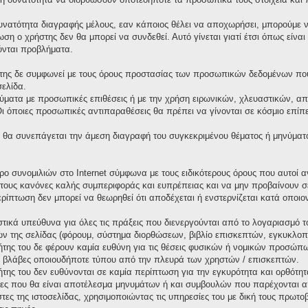
υνατότητα διαγραφής μέλους, εαν κάποιος θέλει να αποχωρήσει, μπορούμε να
ωση ο χρήστης δεν θα μπορεί να συνδεθεί. Αυτό γίνεται γιατί έτσι όπως είνα
ύνται προβλήματα.
της δε συμφωνεί με τους όρους προστασίας των προσωπικών δεδομένων που 
σελίδα.
ματα με προσωπικές επιθέσεις ή με την χρήση ειρωνικών, χλευαστικών, απ
όποιες προσωπικές αντιπαραθέσεις θα πρέπει να γίνονται σε κόσμιο επίπεδ
θα συνεπάγεται την άμεση διαγραφή του συγκεκριμένου θέματος ή μηνύματ
χώρο συνομιλιών στο Internet σύμφωνα με τους ειδικότερους όρους που αυτο
τους κανόνες καλής συμπεριφοράς και ευπρέπειας και να μην προβαίνουν σ
περίπτωση δεν μπορεί να θεωρηθεί ότι αποδέχεται ή ενστερνίζεται κατά οπο
τικά υπεύθυνα για όλες τις πράξεις που διενεργούνται από το λογαριασμό τ
ν της σελίδας (φόρουμ, σύστημα διορθώσεων, βιβλίο επισκεπτών, εγκυκλοπαί
κτήτης του δε φέρουν καμία ευθύνη για τις θέσεις φυσικών ή νομικών προσώ
 ή βλάβες οποιουδήποτε τύπου από την πλευρά των χρηστών / επισκεπτών.
κτήτης του δεν ευθύνονται σε καμία περίπτωση για την εγκυρότητα και ορθότ
ιες που θα είναι αποτέλεσμα μηνυμάτων ή και συμβουλών που παρέχονται α
στες της ιστοσελίδας, χρησιμοποιώντας τις υπηρεσίες του με δική τους πρω