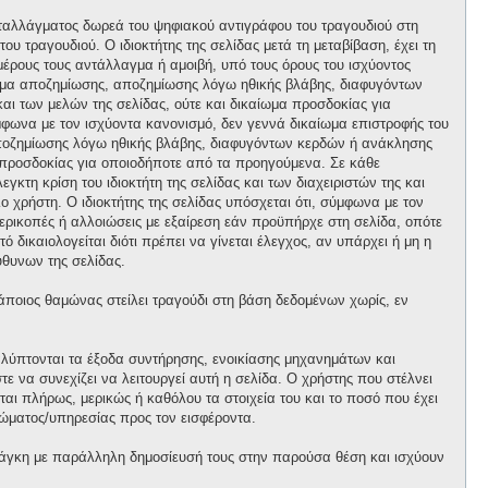
ανταλλάγματος δωρεά του ψηφιακού αντιγράφου του τραγουδιού στη
ου τραγουδιού. Ο ιδιοκτήτης της σελίδας μετά τη μεταβίβαση, έχει τη
 μέρους τους αντάλλαγμα ή αμοιβή, υπό τους όρους του ισχύοντος
αίωμα αποζημίωσης, αποζημίωσης λόγω ηθικής βλάβης, διαφυγόντων
και των μελών της σελίδας, ούτε και δικαίωμα προσδοκίας για
φωνα με τον ισχύοντα κανονισμό, δεν γεννά δικαίωμα επιστροφής του
 αποζημίωσης λόγω ηθικής βλάβης, διαφυγόντων κερδών ή ανάκλησης
μα προσδοκίας για οποιοδήποτε από τα προηγούμενα. Σε κάθε
κτη κρίση του ιδιοκτήτη της σελίδας και των διαχειριστών της και
ο χρήστη. Ο ιδιοκτήτης της σελίδας υπόσχεται ότι, σύμφωνα με τον
περικοπές ή αλλοιώσεις με εξαίρεση εάν προϋπήρχε στη σελίδα, οπότε
 δικαιολογείται διότι πρέπει να γίνεται έλεγχος, αν υπάρχει ή μη η
θυνων της σελίδας.
κάποιος θαμώνας στείλει τραγούδι στη βάση δεδομένων χωρίς, εν
αλύπτονται τα έξοδα συντήρησης, ενοικίασης μηχανημάτων και
 να συνεχίζει να λειτουργεί αυτή η σελίδα. Ο χρήστης που στέλνει
ται πλήρως, μερικώς ή καθόλου τα στοιχεία του και το ποσό που έχει
ώματος/υπηρεσίας προς τον εισφέροντα.
άγκη με παράλληλη δημοσίευσή τους στην παρούσα θέση και ισχύουν