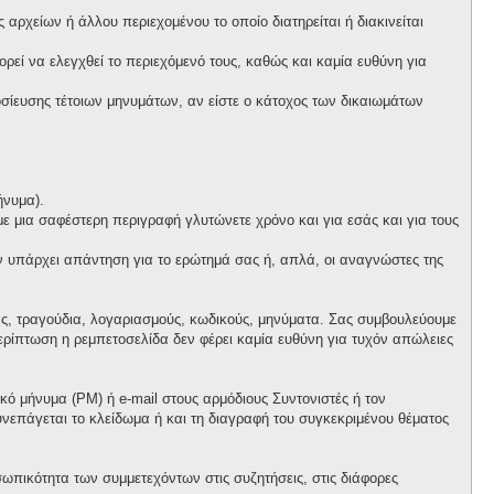
αρχείων ή άλλου περιεχομένου το οποίο διατηρείται ή διακινείται
πορεί να ελεγχθεί το περιεχόμενό τους, καθώς και καμία ευθύνη για
ίευσης τέτοιων μηνυμάτων, αν είστε ο κάτοχος των δικαιωμάτων
ήνυμα).
 με μια σαφέστερη περιγραφή γλυτώνετε χρόνο και για εσάς και για τους
ν υπάρχει απάντηση για το ερώτημά σας ή, απλά, οι αναγνώστες της
ας, τραγούδια, λογαριασμούς, κωδικούς, μηνύματα. Σας συμβουλεύουμε
ρίπτωση η ρεμπετοσελίδα δεν φέρει καμία ευθύνη για τυχόν απώλειες
ό μήνυμα (PM) ή e-mail στους αρμόδιους Συντονιστές ή τον
συνεπάγεται το κλείδωμα ή και τη διαγραφή του συγκεκριμένου θέματος
ωπικότητα των συμμετεχόντων στις συζητήσεις, στις διάφορες