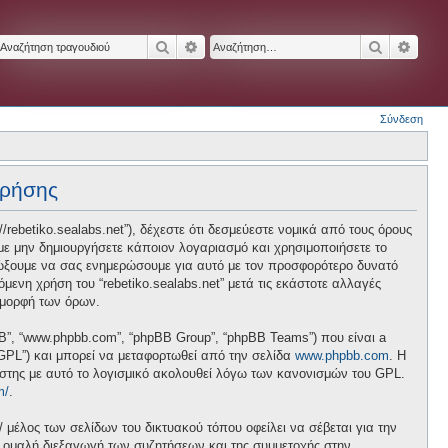
Αναζήτηση
Ειδική αναζήτηση
Αναζήτησ
Ειδικ
Σύνδεση
χρήσης
p://rebetiko.sealabs.net”), δέχεστε ότι δεσμεύεστε νομικά από τους όρους
ε μην δημιουργήσετε κάποιον λογαριασμό και χρησιμοποιήσετε το
διώξουμε να σας ενημερώσουμε για αυτό με τον προσφορότερο δυνατό
ενη χρήση του “rebetiko.sealabs.net” μετά τις εκάστοτε αλλαγές
 μορφή των όρων.
pBB”, “www.phpbb.com”, “phpBB Group”, “phpBB Teams”) που είναι a
 “GPL”) και μπορεί να μεταφορτωθεί από την σελίδα
www.phpbb.com
. Η
ήστης με αυτό το λογισμικό ακολουθεί λόγω των κανονισμών του GPL.
m/
.
/ μέλος των σελίδων του δικτυακού τόπου οφείλει να σέβεται για την
ν ομαλή διεξαγωγή των συζητήσεων και της συμμετοχής στην