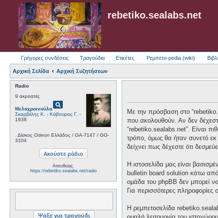
rebetiko.sealabs.net
Γρήγορες συνδέσεις
Τραγούδια
Ετικέτες
Ρεμπετο-pedia (wiki)
Βιβλ
Αρχική Σελίδα
Αρχική Συζητήσεων
Radio
9 ακροατές
pageview
Μελαχροινούλα
Με την πρόσβαση στο “rebetiko.se
Σκαρβέλης Κ.
-
Κάβουρας Γ.
-
1938
που ακολουθούν. Αν δεν δέχεστ
“rebetiko.sealabs.net”. Είναι 
. Δίσκος Odeon Ελλάδος / GA-7147 / GO-
τρόπο, όμως θα ήταν συνετό εκ 
3104
δείχνει πως δέχεστε ότι δεσμε
Η ιστοσελίδα μας είναι βασισμέ
Απευθείας:
https://rebetiko.sealabs.net/radio
bulletin board solution κάτω
ομάδα του phpBB δεν μπορεί να
Για περισσότερες πληροφορίες 
Η ρεμπετοσελίδα rebetiko.seala
ομαλή λειτουργία του ιστοχώρο