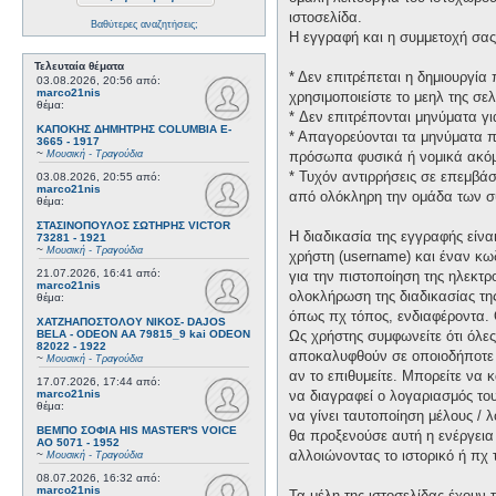
ιστοσελίδα.
Βαθύτερες αναζητήσεις;
Η εγγραφή και η συμμετοχή σας 
Τελευταία θέματα
* Δεν επιτρέπεται η δημιουργί
03.08.2026, 20:56
από:
marco21nis
χρησιμοποιείστε το μεηλ της σελ
θέμα:
* Δεν επιτρέπονται μηνύματα γ
ΚΑΠΟΚΗΣ ΔΗΜΗΤΡΗΣ COLUMBIA E-
* Απαγορεύονται τα μηνύματα πο
3665 - 1917
~
Μουσική - Τραγούδια
πρόσωπα φυσικά ή νομικά ακόμη
* Τυχόν αντιρρήσεις σε επεμβά
03.08.2026, 20:55
από:
marco21nis
από ολόκληρη την ομάδα των σ
θέμα:
ΣΤΑΣΙΝΟΠΟΥΛΟΣ ΣΩΤΗΡΗΣ VICTOR
Η διαδικασία της εγγραφής είν
73281 - 1921
~
Μουσική - Τραγούδια
χρήστη (username) και έναν κω
21.07.2026, 16:41
από:
για την πιστοποίηση της ηλεκτρ
marco21nis
ολοκλήρωση της διαδικασίας τη
θέμα:
όπως πχ τόπος, ενδιαφέροντα. 
ΧΑΤΖΗΑΠΟΣΤΟΛΟΥ ΝΙΚΟΣ- DAJOS
BELA - ODEON AA 79815_9 kai ODEON
Ως χρήστης συμφωνείτε ότι όλε
82022 - 1922
αποκαλυφθούν σε οποιοδήποτε τ
~
Μουσική - Τραγούδια
αν το επιθυμείτε. Μπορείτε να 
17.07.2026, 17:44
από:
marco21nis
να διαγραφεί ο λογαριασμός του
θέμα:
να γίνει ταυτοποίηση μέλους /
ΒΕΜΠΟ ΣΟΦΙΑ HIS MASTER'S VOICE
θα προξενούσε αυτή η ενέργεια
AO 5071 - 1952
αλλοιώνοντας το ιστορικό ή πχ
~
Μουσική - Τραγούδια
08.07.2026, 16:32
από:
marco21nis
Τα μέλη της ιστοσελίδας έχουν