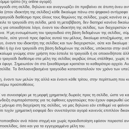
νόμιμο τρόπο (πχ online αγορά).
ραγούδι στη σελίδα, δηλώνει και αναγνωρίζει ότι προβαίνει σε άτυπη άνευ 
δα (στον ιδιοκτήτη της σελίδας) κάθε δικαίωμα πάνω στο ψηφιακό αντίγραφο τ
ο τραγούδι διαθέσιμο προς όλους τους θαμώνες της σελίδας, χωρίς κανένα εκ
ειλε το τραγούδι στη σελίδα, μετά τη μεταβίβαση, δεν διατηρεί κανένα δικ
για οποιοδήποτε λόγο, έναντι του ιδιοκτήτη της σελίδας, των διαχειριστών 
α. Η μη ενσωμάτωση του τραγουδιού στη βάση δεδομένων της σελίδας, σύμ
στειλε, ούτε γεννά προς όφελος αυτού του μέλους, δικαίωμα αποζημίωσης,
ο, έναντι του ιδιοκτήτη της σελίδας και των διαχειριστών, ούτε και δικαίω
ί ή όχι ένα τραγούδι στη βάση δεδομένων της σελίδας, υπόκειται στην ανέλεγ
ικαίωμα γνώμης στον χρήστη που έστειλε το τραγούδι ή σε οποιονδήποτε άλλ
το τραγούδι διαθέσιμο στα μέλη της σελίδας ακριβώς όπως στάλθηκε, χωρίς 
έφυγε. Σημειωτέον ότι στο ξεκαθάρισμα κρατιέται το καθαρότερο αρχείο. Αυτό
σελίδα. Τα διπλοανεβασμένα τραγούδια κατασπαταλούν τον χρόνο των υπεύ
η, έναντι των μελών της αλλά και έναντι κάθε τρίτου, στην περίπτωση που 
νωτέρω προϋποθέσεις.
ί να συνεισφέρει με τη μορφή χρηματικής δωρεάς προς τη σελίδα, ώστε να κ
δειξη συμπαράστασης για τις άφθονες εργατοώρες που έχουν αφιερωθεί ώστε
μήνυμα στη διαχείριση της σελίδας, να μας δηλώνει εάν επιθυμεί να φαίνον
ι τυχόν χρηματική εισφορά δεν συνεπάγεται αγορά κανενός επιπλέον δικαι
οποποιηθούν ανά πάσα στιγμή και χωρίς προειδοποίηση εφόσον παραστεί αν
ιστοσελίδας, όσο και για τα εγγεγραμμένα μέλη του.