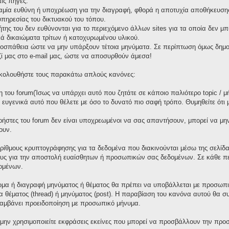
ις πηγές.
καμία ευθύνη ή υποχρέωση για την διαγραφή, φθορά η αποτυχία αποθήκευσης 
πηρεσίας του δικτυακού του τόπου.
τήτης του δεν ευθύνονται για το περιεχόμενο άλλων sites για τα οποία δεν μ
ά δικαιώματα τρίτων ή κατοχυρωμένου υλικού.
οσπάθεια ώστε να μην υπάρξουν τέτοια μηνύματα. Σε περίπτωση όμως δημοσ
ζί μας στο e-mail μας, ώστε να αποσυρθούν άμεσα!
 ακολουθήστε τους παρακάτω απλούς κανόνες:
 του forum(Ίσως να υπάρχει αυτό που ζητάτε σε κάποιο παλιότερο topic / μ
ε ευγενικά αυτό που θέλετε με όσο το δυνατό πιο σαφή τρόπο. Θυμηθείτε ότι
χρήστες του forum δεν είναι υποχρεωμένοι να σας απαντήσουν, μπορεί να μη
ουν.
ορίθμους κρυπτογράφησης για τα δεδομένα που διακινούνται μέσω της σελίδ
ους για την αποστολή ευαίσθητων ή προσωπικών σας δεδομένων. Σε κάθε πε
ομένων.
μα ή διαγραφή μηνύματος ή θέματος θα πρέπει να υποβάλλεται με προσωπικ
γία θέματος (thread) ή μηνύματος (post). Η παραβίαση του κανόνα αυτού θα 
λαμβάνει προειδοποίηση με προσωπικό μήνυμα.
 μην χρησιμοποιείτε εκφράσεις εκείνες που μπορεί να προσβάλλουν την προσ