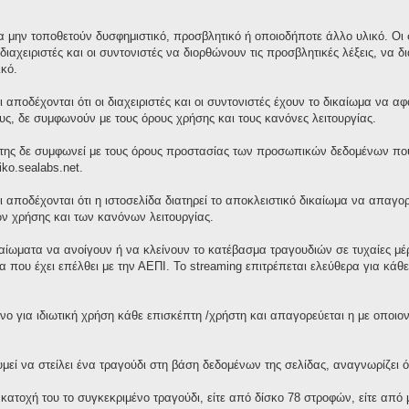
 μην τοποθετούν δυσφημιστικό, προσβλητικό ή οποιοδήποτε άλλο υλικό. Οι σ
διαχειριστές και οι συντονιστές να διορθώνουν τις προσβλητικές λέξεις, ν
κό.
 αποδέχονται ότι οι διαχειριστές και οι συντονιστές έχουν το δικαίωμα να 
τους, δε συμφωνούν με τους όρους χρήσης και τους κανόνες λειτουργίας.
της δε συμφωνεί με τους όρους προστασίας των προσωπικών δεδομένων που 
iko.sealabs.net.
ι αποδέχονται ότι η ιστοσελίδα διατηρεί το αποκλειστικό δικαίωμα να απαγ
ν χρήσης και των κανόνων λειτουργίας.
ικαίωματα να ανοίγουν ή να κλείνουν το κατέβασμα τραγουδιών σε τυχαίες μ
 που έχει επέλθει με την ΑΕΠΙ. Το streaming επιτρέπεται ελεύθερα για κά
νο για ιδιωτική χρήση κάθε επισκέπτη /χρήστη και απαγορεύεται η με οποι
ί να στείλει ένα τραγούδι στη βάση δεδομένων της σελίδας, αναγνωρίζει ότ
 κατοχή του το συγκεκριμένο τραγούδι, είτε από δίσκο 78 στροφών, είτε απ