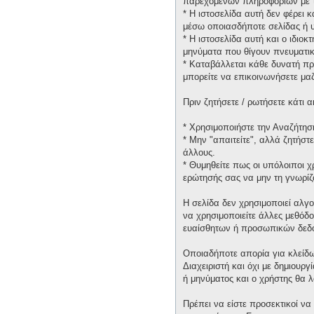
παρεχομένων πληροφοριών με τ
* H ιστοσελίδα αυτή δεν φέρει 
μέσω οποιασδήποτε σελίδας ή υ
* H ιστοσελίδα αυτή και ο ιδιοκ
μηνύματα που θίγουν πνευματικ
* Καταβάλλεται κάθε δυνατή πρ
μπορείτε να επικοινωνήσετε μα
Πριν ζητήσετε / ρωτήσετε κάτι
* Χρησιμοποιήστε την Αναζήτηση
* Μην "απαιτείτε", αλλά ζητήστ
άλλους.
* Θυμηθείτε πως οι υπόλοιποι 
ερώτησής σας να μην τη γνωρίζ
Η σελίδα δεν χρησιμοποιεί αλγ
να χρησιμοποιείτε άλλες μεθόδ
ευαίσθητων ή προσωπικών δεδ
Οποιαδήποτε απορία για κλείδω
Διαχειριστή και όχι με δημιουρ
ή μηνύματος και ο χρήστης θα 
Πρέπει να είστε προσεκτικοί να