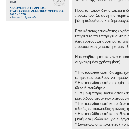
θέμα:
ΚΑΛΟΜΟΙΡΗΣ ΓΕΩΡΓΙΟΣ -
Προς το παρόν δεν υπάρχει η δ
ΤΣΑΓΚΑΡΑΚΗΣ ΔΗΜΗΤΡΗΣ ODEON GA
8029 - 1958
προφίλ του. Σε αυτή την περίπτ
~
Μουσική - Τραγούδια
βάση δεδομένων και δημιουργο
Εάν κάποιος επισκέπτης / χρήσ
υπηρεσίες που παρέχει αυτή η 
Απαγορεύονται αυστηρά τα μηνύ
προσωπικών χαρακτηρισμών. Οι 
Η παραβίαση του κανόνα αυτού 
συγκεκριμένο χρήστη (ban).
* H ιστοσελίδα αυτή διατηρεί 
υπηρεσιών οφείλουν να τηρούν 
* H ιστοσελίδα αυτή σε καμία 
ιδέες ή αντιλήψεις.
* Τα μέλη παραμένουν αποκλεισ
μεταδίδουν μέσω των λειτουργιώ
* H ιστοσελίδα αυτή και ο ιδιο
ειδικές, επακόλουθες ή άλλες,
* H ιστοσελίδα αυτή και ο ιδιο
μηνύματα μελών και για ενέργε
* Συνεπώς, οι επισκέπτες / χρή