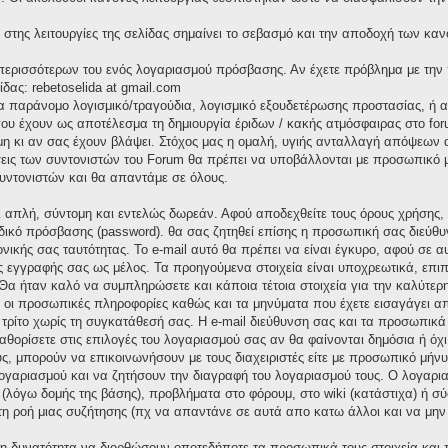
στης λειτουργίες της σελίδας σημαίνει το σεβασμό και την αποδοχή των καν
α περισσότερων του ενός λογαριασμού πρόσβασης. Αν έχετε πρόβλημα με την
ίδας: rebetoselida at gmail.com
ια παράνομο λογισμικό/τραγούδια, λογισμικό εξουδετέρωσης προστασίας, ή
υ έχουν ως αποτέλεσμα τη δημιουργία έριδων / κακής ατμόσφαιρας στο foru
 κι αν σας έχουν βλάψει. Στόχος μας η ομαλή, υγιής ανταλλαγή απόψεων α
σεις των συντονιστών του Forum θα πρέπει να υποβάλλονται με προσωπικό μή
υντονιστών και θα απαντάμε σε όλους.
αι απλή, σύντομη και εντελώς δωρεάν. Αφού αποδεχθείτε τους όρους χρήσης
δικό πρόσβασης (password). θα σας ζητηθεί επίσης η προσωπική σας διεύθυν
ονικής σας ταυτότητας. Το e-mail αυτό θα πρέπει να είναι έγκυρο, αφού σε 
ς εγγραφής σας ως μέλος. Τα προηγούμενα στοιχεία είναι υποχρεωτικά, επιπ
Θα ήταν καλό να συμπληρώσετε και κάποια τέτοια στοιχεία για την καλύτερη
ς οι προσωπικές πληροφορίες καθώς και τα μηνύματα που έχετε εισαγάγει α
ρίτο χωρίς τη συγκατάθεσή σας. Η e-mail διεύθυνση σας και τα προσωπικ
καθορίσετε στις επιλογές του λογαριασμού σας αν θα φαίνονται δημόσια ή όχ
ς, μπορούν να επικοινωνήσουν με τους διαχειριστές είτε με προσωπικό μήνυμ
 λογαριασμού και να ζητήσουν την διαγραφή του λογαριασμού τους. Ο λογαρ
 (λόγω δομής της βάσης), προβλήματα στο φόρουμ, στο wiki (κατάστιχα) ή 
 τη ροή μιας συζήτησης (πχ να απαντάνε σε αυτά απο κατω άλλοι και να μην
 τη δυνατότητα να διορθώσουν οποτεδήποτε τα προσωπικά τους στοιχεία και 