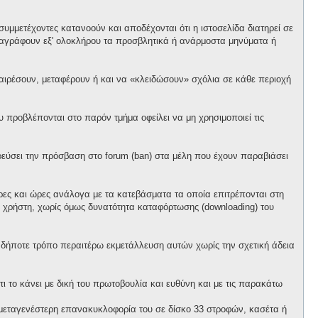
υμμετέχοντες κατανοούν και αποδέχονται ότι η ιστοσελίδα διατηρεί σε
α διαγράφουν εξ' ολοκλήρου τα προσβλητικά ή ανάρμοστα μηνύματα ή
αφαιρέσουν, μεταφέρουν ή και να «κλειδώσουν» σχόλια σε κάθε περιοχή
προβλέπονται στο παρόν τμήμα οφείλει να μη χρησιμοποιεί τις
ορεύσει την πρόσβαση στο forum (ban) στα μέλη που έχουν παραβιάσει
έρες και ώρες ανάλογα με τα κατεβάσματα τα οποία επιτρέπονται στη
θε χρήστη, χωρίς όμως δυνατότητα καταφόρτωσης (downloading) του
ονδήποτε τρόπο περαιτέρω εκμετάλλευση αυτών χωρίς την σχετική άδεια
ι το κάνει με δική του πρωτοβουλία και ευθύνη και με τις παρακάτω
ό μεταγενέστερη επανακυκλοφορία του σε δίσκο 33 στροφών, κασέτα ή