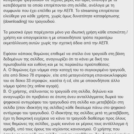
κατεβάσματα τα οποία επιτρέπονται στη σελίδα, ανάλογα με τη
συμφωνία που έχει επέλθει με την ΑΕΠΙ. Το streaming επιτρέπεται
ελεύθερα για κάθε χρήστη, χωρίς όμως δυνατότητα καταφόρτωσης
(downloading) του τραγουδιού.
Τα μουσικά έργα παρέχονται μόνο για ιδιωτική χρήση κάθε επισκέπτη /
χρήστη και απαγορεύεται η με οποιονδήποτε τρόπο περαιτέρω
εκμετάλλευση αυτών χωρίς την σχετική άδεια από την ΑΕΠΙ.
Εφόσον κάποιος θαμώνας επιθυμεί να στείλει ένα τραγούδι στη βάση
δεδομένων της σελίδας, αναγνωρίζει ότι το κάνει με δική του
πρωτοβουλία και ευθύνη και με τις παρακάτω προϋποθέσεις:
Α. Ο θαμώνας έχει νόμιμα στην κατοχή του το συγκεκριμένο τραγούδι,
είτε από δίσκο 78 στροφών, είτε από μεταγενέστερη επανακυκλοφορία
του σε δίσκο 33 στροφών, κασέτα ή cd, είτε με οποιονδήποτε άλλο
νόμιμο τρόπο (πχ online αγορά).
Β. Ο χρήστης, στέλνοντας το τραγούδι στη σελίδα, δηλώνει και
αναγνωρίζει ότι προβαίνει σε άτυπη άνευ ανταλλάγματος δωρεά του
ψηφιακού αντιγράφου του τραγουδιού στη σελίδα και μεταβιβάζει στη
σελίδα (στον ιδιοκτήτη της σελίδας) κάθε δικαίωμα πάνω στο ψηφιακό
αντίγραφο του τραγουδιού. Ο ιδιοκτήτης της σελίδας μετά τη μεταβίβαση,
έχει τη διακριτική ευχέρεια να κάνει το τραγούδι διαθέσιμο προς όλους
τους θαμώνες της σελίδας, χωρίς κανένα εκ μέρους τους αντάλλαγμα ή
αμοιβή, υπό τους όρους του ισχύοντος κανονισμού. Ο χρήστης που