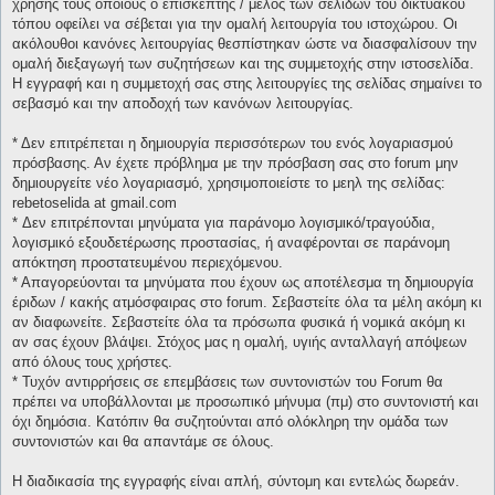
χρήσης τους οποίους ο επισκέπτης / μέλος των σελίδων του δικτυακού
τόπου οφείλει να σέβεται για την ομαλή λειτουργία του ιστοχώρου. Οι
ακόλουθοι κανόνες λειτουργίας θεσπίστηκαν ώστε να διασφαλίσουν την
ομαλή διεξαγωγή των συζητήσεων και της συμμετοχής στην ιστοσελίδα.
Η εγγραφή και η συμμετοχή σας στης λειτουργίες της σελίδας σημαίνει το
σεβασμό και την αποδοχή των κανόνων λειτουργίας.
* Δεν επιτρέπεται η δημιουργία περισσότερων του ενός λογαριασμού
πρόσβασης. Αν έχετε πρόβλημα με την πρόσβαση σας στο forum μην
δημιουργείτε νέο λογαριασμό, χρησιμοποιείστε το μεηλ της σελίδας:
rebetoselida at gmail.com
* Δεν επιτρέπονται μηνύματα για παράνομο λογισμικό/τραγούδια,
λογισμικό εξουδετέρωσης προστασίας, ή αναφέρονται σε παράνομη
απόκτηση προστατευμένου περιεχόμενου.
* Απαγορεύονται τα μηνύματα που έχουν ως αποτέλεσμα τη δημιουργία
έριδων / κακής ατμόσφαιρας στο forum. Σεβαστείτε όλα τα μέλη ακόμη κι
αν διαφωνείτε. Σεβαστείτε όλα τα πρόσωπα φυσικά ή νομικά ακόμη κι
αν σας έχουν βλάψει. Στόχος μας η ομαλή, υγιής ανταλλαγή απόψεων
από όλους τους χρήστες.
* Τυχόν αντιρρήσεις σε επεμβάσεις των συντονιστών του Forum θα
πρέπει να υποβάλλονται με προσωπικό μήνυμα (πμ) στο συντονιστή και
όχι δημόσια. Κατόπιν θα συζητούνται από ολόκληρη την ομάδα των
συντονιστών και θα απαντάμε σε όλους.
Η διαδικασία της εγγραφής είναι απλή, σύντομη και εντελώς δωρεάν.