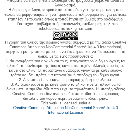
Μπορείτε να περιηγηθείτε ελεύθερα στα τραγούδια χωρίς να ανοίξετε
λογαριασμό.
Η δημιουργία λογαριασμού απαιτείται μόνο για την περίπτωση που
θέλετε να μορφοποιήσετε ή να προσθέσετε πληροφορία και για κάποιες
επιπλέον λειτουργίες όπως η τοποθέτηση επιθυμίας στο ραδιόφωνο.
Για τυχόν προβλήματα ή επικοινωνία, στείλτε μας μεηλ στο
rebetoselida παπάκι gmail.com
Η χρήση του υλικού της σελίδας γίνεται σύμφωνα με την άδεια Creative
Commons Attribution-NonCommercial-ShareAlike 4.0 International,
σύμφωνα με την οποία μπορείτε να διανείμετε και να διασκευάσετε το
υλικό, με τις εξής προϋποθέσεις:
1. Να αναφέρετε τον αρχικό και τους μεταγενέστερους δημιουργούς του
υλικού, το σύνδεσμο της άδειας καθώς και τυχόν αλλαγές που έχετε
κάνει στο υλικό. Οι παραπάνω αναφορές γίνονται με κάθε εύλογο
τρόπο και δεν πρέπει να υπονοείται η αποδοχή του δημιουργού.
2. Δεν μπορείτε να κάνετε εμπορική χρήση του υλικού.
3. Αν διασκευάσετε με κάθε τρόπο το υλικό, πρέπει πλέον να το
διανείμετε με την ίδια άδεια που έχει το πρωτότυπο. Η ύπαρξη άδειας
Creative Commons δεν αναιρεί ούτε υποκαθιστά τις ισχύουσες
διατάξεις του νόμου περί πνευματικής ιδιοκτησίας.
This work is licensed under a
Creative Commons Attribution-NonCommercial-ShareAlike 4.0
International License
.
Style developer by
Zuma Portal
,