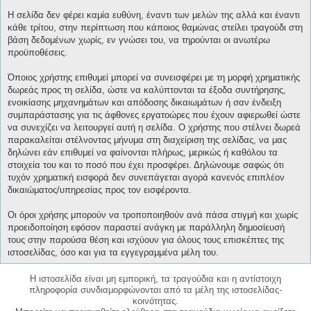
Η σελίδα δεν φέρει καμία ευθύνη, έναντι των μελών της αλλά και έναντι
κάθε τρίτου, στην περίπτωση που κάποιος θαμώνας στείλει τραγούδι στη
βάση δεδομένων χωρίς, εν γνώσει του, να τηρούνται οι ανωτέρω
προϋποθέσεις.
Όποιος χρήστης επιθυμεί μπορεί να συνεισφέρει με τη μορφή χρηματικής
δωρεάς προς τη σελίδα, ώστε να καλύπτονται τα έξοδα συντήρησης,
ενοικίασης μηχανημάτων και απόδοσης δικαιωμάτων ή σαν ένδειξη
συμπαράστασης για τις άφθονες εργατοώρες που έχουν αφιερωθεί ώστε
να συνεχίζει να λειτουργεί αυτή η σελίδα. Ο χρήστης που στέλνει δωρεά
παρακαλείται στέλνοντας μήνυμα στη διαχείριση της σελίδας, να μας
δηλώνει εάν επιθυμεί να φαίνονται πλήρως, μερικώς ή καθόλου τα
στοιχεία του και το ποσό που έχει προσφέρει. Δηλώνουμε σαφώς ότι
τυχόν χρηματική εισφορά δεν συνεπάγεται αγορά κανενός επιπλέον
δικαιώματος/υπηρεσίας προς τον εισφέροντα.
Οι όροι χρήσης μπορούν να τροποποιηθούν ανά πάσα στιγμή και χωρίς
προειδοποίηση εφόσον παραστεί ανάγκη με παράλληλη δημοσίευσή
τους στην παρούσα θέση και ισχύουν για όλους τους επισκέπτες της
ιστοσελίδας, όσο και για τα εγγεγραμμένα μέλη του.
Η ιστοσελίδα είναι μη εμπορική, τα τραγούδια και η αντίστοιχη
πληροφορία συνδιαμορφώνονται από τα μέλη της ιστοσελίδας-
κοινότητας.