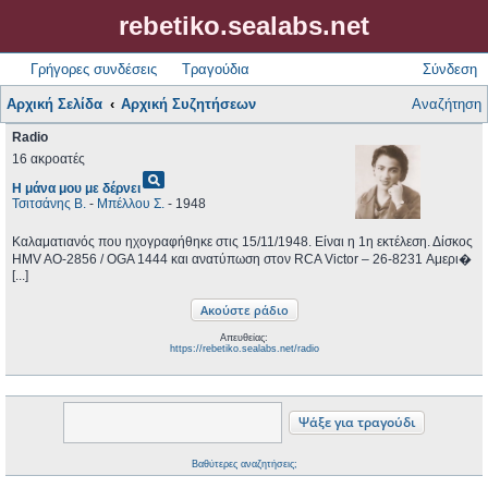
rebetiko.sealabs.net
Γρήγορες συνδέσεις
Τραγούδια
Σύνδεση
Αρχική Σελίδα
Αρχική Συζητήσεων
Αναζήτηση
Radio
16 ακροατές
pageview
Η μάνα μου με δέρνει
Τσιτσάνης Β.
-
Μπέλλου Σ.
- 1948
Καλαματιανός που ηχογραφήθηκε στις 15/11/1948. Είναι η 1η εκτέλεση. Δίσκος
HMV AO-2856 / OGA 1444 και ανατύπωση στον RCA Victor ‎– 26-8231 Αμερι�
[...]
Απευθείας:
https://rebetiko.sealabs.net/radio
Βαθύτερες αναζητήσεις;