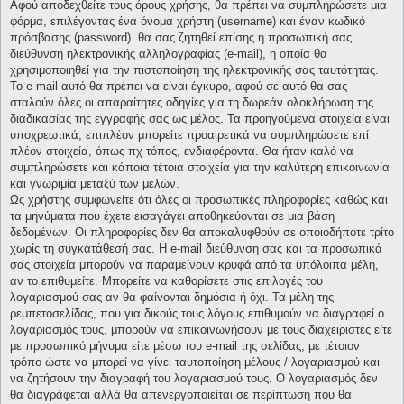
Αφού αποδεχθείτε τους όρους χρήσης, θα πρέπει να συμπληρώσετε μια
φόρμα, επιλέγοντας ένα όνομα χρήστη (username) και έναν κωδικό
πρόσβασης (password). θα σας ζητηθεί επίσης η προσωπική σας
διεύθυνση ηλεκτρονικής αλληλογραφίας (e-mail), η οποία θα
χρησιμοποιηθεί για την πιστοποίηση της ηλεκτρονικής σας ταυτότητας.
Το e-mail αυτό θα πρέπει να είναι έγκυρο, αφού σε αυτό θα σας
σταλούν όλες οι απαραίτητες οδηγίες για τη δωρεάν ολοκλήρωση της
διαδικασίας της εγγραφής σας ως μέλος. Τα προηγούμενα στοιχεία είναι
υποχρεωτικά, επιπλέον μπορείτε προαιρετικά να συμπληρώσετε επί
πλέον στοιχεία, όπως πχ τόπος, ενδιαφέροντα. Θα ήταν καλό να
συμπληρώσετε και κάποια τέτοια στοιχεία για την καλύτερη επικοινωνία
και γνωριμία μεταξύ των μελών.
Ως χρήστης συμφωνείτε ότι όλες οι προσωπικές πληροφορίες καθώς και
τα μηνύματα που έχετε εισαγάγει αποθηκεύονται σε μια βάση
δεδομένων. Οι πληροφορίες δεν θα αποκαλυφθούν σε οποιοδήποτε τρίτο
χωρίς τη συγκατάθεσή σας. Η e-mail διεύθυνση σας και τα προσωπικά
σας στοιχεία μπορούν να παραμείνουν κρυφά από τα υπόλοιπα μέλη,
αν το επιθυμείτε. Μπορείτε να καθορίσετε στις επιλογές του
λογαριασμού σας αν θα φαίνονται δημόσια ή όχι. Τα μέλη της
ρεμπετοσελίδας, που για δικούς τους λόγους επιθυμούν να διαγραφεί ο
λογαριασμός τους, μπορούν να επικοινωνήσουν με τους διαχειριστές είτε
με προσωπικό μήνυμα είτε μέσω του e-mail της σελίδας, με τέτοιον
τρόπο ώστε να μπορεί να γίνει ταυτοποίηση μέλους / λογαριασμού και
να ζητήσουν την διαγραφή του λογαριασμού τους. Ο λογαριασμός δεν
θα διαγράφεται αλλά θα απενεργοποιείται σε περίπτωση που θα