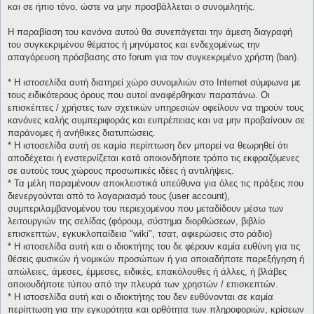
και σε ήπιο τόνο, ώστε να μην προσβάλλεται ο συνομιλητής.
Η παραβίαση του κανόνα αυτού θα συνεπάγεται την άμεση διαγραφή
του συγκεκριμένου θέματος ή μηνύματος και ενδεχομένως την
απαγόρευση πρόσβασης στο forum για τον συγκεκριμένο χρήστη (ban).
* H ιστοσελίδα αυτή διατηρεί χώρο συνομιλιών στο Internet σύμφωνα με
τους ειδικότερους όρους που αυτοί αναφέρθηκαν παραπάνω. Οι
επισκέπτες / χρήστες των σχετικών υπηρεσιών οφείλουν να τηρούν τους
κανόνες καλής συμπεριφοράς και ευπρέπειας και να μην προβαίνουν σε
παράνομες ή ανήθικες διατυπώσεις.
* H ιστοσελίδα αυτή σε καμία περίπτωση δεν μπορεί να θεωρηθεί ότι
αποδέχεται ή ενστερνίζεται κατά οποιονδήποτε τρόπο τις εκφραζόμενες
σε αυτούς τους χώρους προσωπικές ιδέες ή αντιλήψεις.
* Τα μέλη παραμένουν αποκλειστικά υπεύθυνα για όλες τις πράξεις που
διενεργούνται από το λογαριασμό τους (user account),
συμπεριλαμβανομένου του περιεχομένου που μεταδίδουν μέσω των
λειτουργιών της σελίδας (φόρουμ, σύστημα διορθώσεων, βιβλίο
επισκεπτών, εγκυκλοπαίδεια "wiki", τσατ, αφιερώσεις στο ράδιο)
* H ιστοσελίδα αυτή και ο ιδιοκτήτης του δε φέρουν καμία ευθύνη για τις
θέσεις φυσικών ή νομικών προσώπων ή για οποιαδήποτε παρεξήγηση ή
απώλειες, άμεσες, έμμεσες, ειδικές, επακόλουθες ή άλλες, ή βλάβες
οποιουδήποτε τύπου από την πλευρά των χρηστών / επισκεπτών.
* H ιστοσελίδα αυτή και ο ιδιοκτήτης του δεν ευθύνονται σε καμία
περίπτωση για την εγκυρότητα και ορθότητα των πληροφοριών, κρίσεων