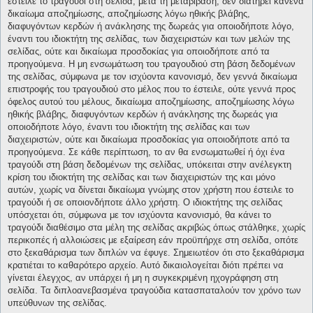
έστειλε το τραγούδι στη σελίδα, μετά τη μεταβίβαση, δεν διατηρεί κανένα
δικαίωμα αποζημίωσης, αποζημίωσης λόγω ηθικής βλάβης,
διαφυγόντων κερδών ή ανάκλησης της δωρεάς για οποιοδήποτε λόγο,
έναντι του ιδιοκτήτη της σελίδας, των διαχειριστών και των μελών της
σελίδας, ούτε και δικαίωμα προσδοκίας για οποιοδήποτε από τα
προηγούμενα. Η μη ενσωμάτωση του τραγουδιού στη βάση δεδομένων
της σελίδας, σύμφωνα με τον ισχύοντα κανονισμό, δεν γεννά δικαίωμα
επιστροφής του τραγουδιού στο μέλος που το έστειλε, ούτε γεννά προς
όφελος αυτού του μέλους, δικαίωμα αποζημίωσης, αποζημίωσης λόγω
ηθικής βλάβης, διαφυγόντων κερδών ή ανάκλησης της δωρεάς για
οποιοδήποτε λόγο, έναντι του ιδιοκτήτη της σελίδας και των
διαχειριστών, ούτε και δικαίωμα προσδοκίας για οποιοδήποτε από τα
προηγούμενα. Σε κάθε περίπτωση, το αν θα ενσωματωθεί ή όχι ένα
τραγούδι στη βάση δεδομένων της σελίδας, υπόκειται στην ανέλεγκτη
κρίση του ιδιοκτήτη της σελίδας και των διαχειριστών της και μόνο
αυτών, χωρίς να δίνεται δικαίωμα γνώμης στον χρήστη που έστειλε το
τραγούδι ή σε οποιονδήποτε άλλο χρήστη. Ο ιδιοκτήτης της σελίδας
υπόσχεται ότι, σύμφωνα με τον ισχύοντα κανονισμό, θα κάνει το
τραγούδι διαθέσιμο στα μέλη της σελίδας ακριβώς όπως στάλθηκε, χωρίς
περικοπές ή αλλοιώσεις με εξαίρεση εάν προϋπήρχε στη σελίδα, οπότε
στο ξεκαθάρισμα των διπλών να έφυγε. Σημειωτέον ότι στο ξεκαθάρισμα
κρατιέται το καθαρότερο αρχείο. Αυτό δικαιολογείται διότι πρέπει να
γίνεται έλεγχος, αν υπάρχει ή μη η συγκεκριμένη ηχογράφηση στη
σελίδα. Τα διπλοανεβασμένα τραγούδια κατασπαταλούν τον χρόνο των
υπεύθυνων της σελίδας.