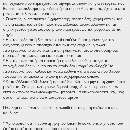
και σχολίων που περιέχονται σε μηνύματα μελών και για ενέργειες που
θα είναι αποτέλεσμα μηνυμάτων ή και συμβουλών που παρέχονται από
μηνύματα μελών στο forum του.
* Συνεπώς, οι επισκέπτες / χρήστες της ιστοσελίδας, χρησιμοποιώντας
τις υπηρεσίες του με δική τους πρωτοβουλία, αναλαμβάνουν και τη
σχετική ευθύνη διασταύρωσης των παρεχομένων πληροφοριών με τις
πηγές.
* H ιστοσελίδα αυτή δεν φέρει καμία ευθύνη ή υποχρέωση για την
διαγραφή, φθορά η αποτυχία αποθήκευσης αρχείων ή άλλου
περιεχομένου το οποίο διατηρείται ή διακινείται μέσω οποιασδήποτε
σελίδας ή υπηρεσίας του δικτυακού του τόπου.
* H ιστοσελίδα αυτή και ο ιδιοκτήτης του δεν ευθύνονται για το
περιεχόμενο άλλων sites για τα οποία δεν μπορεί να ελεγχθεί το
περιεχόμενό τους, καθώς και καμία ευθύνη για μηνύματα που θίγουν
πνευματικά δικαιώματα τρίτων ή κατοχυρωμένου υλικού.
* Καταβάλλεται κάθε δυνατή προσπάθεια ώστε να μην υπάρξουν τέτοια
μηνύματα. Σε περίπτωση όμως δημοσίευσης τέτοιων μηνυμάτων, αν
είστε ο κάτοχος των δικαιωμάτων μπορείτε να επικοινωνήσετε μαζί μας
στο e-mail μας, ώστε να αποσυρθούν άμεσα!
Πριν ζητήσετε / ρωτήσετε κάτι ακολουθήστε τους παρακάτω απλούς
κανόνες:
* Χρησιμοποιήστε την Αναζήτηση του forum(Ίσως να υπάρχει αυτό που
ζητάτε σε κάποιο παλιότερο topic / μήνυμα).