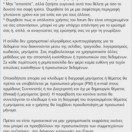
* Μην "απαιτείτε", αλλά ζητήστε ευγενικά αυτό που θέλετε με όσο το
δυνατό πιο σαφή τρόπο. Θυμηθείτε ότι με μια σαφέστερη περιγραφή
γλυτώνετε χρόνο και για εσάς και για τους άλλους.
* Θυμηθείτε πως οι υπόλοιποι χρήστες του forum δεν είναι υποχρεωμένοι
να σας απαντήσουν, μπορεί να μην υπάρχει απάντηση για το ερώτημά
σας ή, απλά, οι αναγνώστες της ερώτησής σας να μην τη γνωρίζουν.
Η σελίδα δεν χρησιμοποιεί αλγορίθμους κρυπτογράφησης για τα
δεδομένα που διακινούνται μέσω της σελίδας, τραγούδια, λογαριασμούς,
κωδικούς, μηνύματα. Σας συμβουλεύουμε να χρησιμοποιείτε άλλες
μεθόδους για την αποστολή ευαίσθητων ή προσωπικών σας δεδομένων.
Σε κάθε περίπτωση η ρεμπετοσελίδα δεν φέρει καμία ευθύνη για τυχόν
απώλειες ευαίσθητων ή προσωπικών δεδομένων.
Οποιαδήποτε απορία για κλείδωμα ή διαγραφή μηνύματος ή θέματος θα
πρέπει να υποβάλλεται με προσωπικό μήνυμα (PM) ή e-mail στους
αρμόδιους Συντονιστές ή τον Διαχειριστή και όχι με δημιουργία θέματος
(thread) ή μηνύματος (post). Η παραβίαση του κανόνα αυτού θα
συνεπάγεται το κλείδωμα ή και τη διαγραφή του συγκεκριμένου θέματος
ή μηνύματος και ο χρήστης θα λαμβάνει προειδοποίηση με προσωπικό
μήνυμα.
Πρέπει να είστε προσεκτικοί να μην χρησιμοποιείτε εκφράσεις εκείνες
που μπορεί να προσβάλλουν την προσωπικότητα των συμμετεχόντων
στις συζητήσεις, στις διάφορες κατηγορίες του Forum.