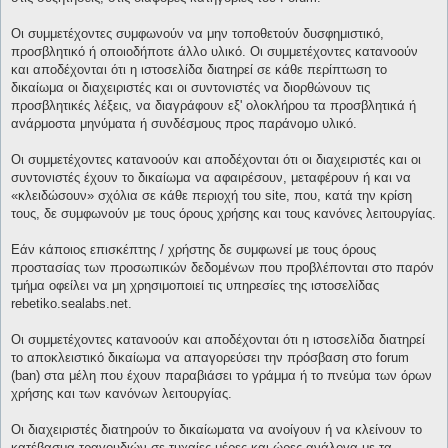
Οι συμμετέχοντες συμφωνούν να μην τοποθετούν δυσφημιστικό,
προσβλητικό ή οποιοδήποτε άλλο υλικό. Οι συμμετέχοντες κατανοούν
και αποδέχονται ότι η ιστοσελίδα διατηρεί σε κάθε περίπτωση το
δικαίωμα οι διαχειριστές και οι συντονιστές να διορθώνουν τις
προσβλητικές λέξεις, να διαγράφουν εξ' ολοκλήρου τα προσβλητικά ή
ανάρμοστα μηνύματα ή συνδέσμους προς παράνομο υλικό.
Οι συμμετέχοντες κατανοούν και αποδέχονται ότι οι διαχειριστές και οι
συντονιστές έχουν το δικαίωμα να αφαιρέσουν, μεταφέρουν ή και να
«κλειδώσουν» σχόλια σε κάθε περιοχή του site, που, κατά την κρίση
τους, δε συμφωνούν με τους όρους χρήσης και τους κανόνες λειτουργίας.
Εάν κάποιος επισκέπτης / χρήστης δε συμφωνεί με τους όρους
προστασίας των προσωπικών δεδομένων που προβλέπονται στο παρόν
τμήμα οφείλει να μη χρησιμοποιεί τις υπηρεσίες της ιστοσελίδας
rebetiko.sealabs.net.
Οι συμμετέχοντες κατανοούν και αποδέχονται ότι η ιστοσελίδα διατηρεί
το αποκλειστικό δικαίωμα να απαγορεύσει την πρόσβαση στο forum
(ban) στα μέλη που έχουν παραβιάσει το γράμμα ή το πνεύμα των όρων
χρήσης και των κανόνων λειτουργίας.
Οι διαχειριστές διατηρούν το δικαίωματα να ανοίγουν ή να κλείνουν το
κατέβασμα τραγουδιών σε τυχαίες μέρες και ώρες ανάλογα με τα