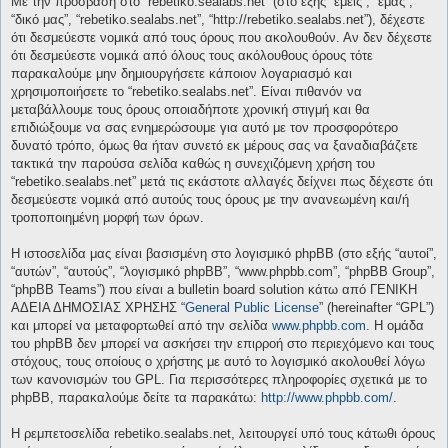
Με την πρόσβαση στο “rebetiko.sealabs.net” (στο εξής “εμείς”, “εμάς”,
“δικό μας”, “rebetiko.sealabs.net”, “http://rebetiko.sealabs.net”), δέχεστε
ότι δεσμεύεστε νομικά από τους όρους που ακολουθούν. Αν δεν δέχεστε
ότι δεσμεύεστε νομικά από όλους τους ακόλουθους όρους τότε
παρακαλούμε μην δημιουργήσετε κάποιον λογαριασμό και
χρησιμοποιήσετε το “rebetiko.sealabs.net”. Είναι πιθανόν να
μεταβάλλουμε τους όρους οποιαδήποτε χρονική στιγμή και θα
επιδιώξουμε να σας ενημερώσουμε για αυτό με τον προσφορότερο
δυνατό τρόπο, όμως θα ήταν συνετό εκ μέρους σας να ξαναδιαβάζετε
τακτικά την παρούσα σελίδα καθώς η συνεχιζόμενη χρήση του
“rebetiko.sealabs.net” μετά τις εκάστοτε αλλαγές δείχνει πως δέχεστε ότι
δεσμεύεστε νομικά από αυτούς τους όρους με την ανανεωμένη και/ή
τροποποιημένη μορφή των όρων.
Η ιστοσελίδα μας είναι βασισμένη στο λογισμικό phpBB (στο εξής “αυτοί”,
“αυτών”, “αυτούς”, “λογισμικό phpBB”, “www.phpbb.com”, “phpBB Group”,
“phpBB Teams”) που είναι a bulletin board solution κάτω από ΓΕΝΙΚΗ
ΑΔΕΙΑ ΔΗΜΟΣΙΑΣ ΧΡΗΣΗΣ “
General Public License
” (hereinafter “GPL”)
και μπορεί να μεταφορτωθεί από την σελίδα
www.phpbb.com
. Η ομάδα
του phpBB δεν μπορεί να ασκήσει την επιρροή στο περιεχόμενο και τους
στόχους, τους οποίους ο χρήστης με αυτό το λογισμικό ακολουθεί λόγω
των κανονισμών του GPL. Για περισσότερες πληροφορίες σχετικά με το
phpBB, παρακαλούμε δείτε τα παρακάτω:
http://www.phpbb.com/
.
Η ρεμπετοσελίδα rebetiko.sealabs.net, λειτουργεί υπό τους κάτωθι όρους