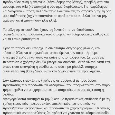
προξενούσε αυτή η ενέργεια (λόγω δομής της βάσης), προβλήματα στο
φόρουμ, στο wiki (κατάστιχα) ή σύστημα διορθώσεων. Για παράδειγμα
να διαγραφούν πόστ, αλλάζοντας/αλλοιώνοντας το ιστορικό ή πχ τη ροή
μιας συζήτησης (πχ να απαντάνε σε αυτά απο κατω άλλοι και να μην
φαίνεται σε τί απαντήσαν κλπ κλπ).
Τα μέλη της ιστοσελίδας έχουν τη δυνατότητα να διορθώσουν
οποτεδήποτε τα προσωπικά τους στοιχεία και πληροφορίες, καθώς και
να τα επικαιροποιήσουν.
Προς το παρόν δεν υπάρχει η δυνατότητα διαγραφής μέλους, εαν
κάποιος θέλει να αποχωρήσει, μπορούμε να τον καταστήσουμε
'ανενεργό' χρήστη και αυτό να φαίνεται στο προφίλ του. Σε αυτή την
περίπτωση ο χρήστης δεν θα μπορεί να συνδεθεί. Αυτό γίνεται γιατί έτσι
όπως είναι φτιαγμένη η σελίδα με το σύστημα phpbb2, υπάρχει
ασυνέπεια στη βάση δεδομένων και δημιουργούνται προβλήματα.
Εάν κάποιος επισκέπτης / χρήστης δε συμφωνεί με τους όρους
προστασίας των προσωπικών δεδομένων που προβλέπονται στο παρόν
τμήμα οφείλει να μη χρησιμοποιεί τις υπηρεσίες που παρέχει αυτή η
σελίδα.
Απαγορεύονται αυστηρά τα μηνύματα με προσωπικές επιθέσεις ή με την
χρήση ειρωνικών, χλευαστικών, απειλητικών, ρατσιστικών και
προσβλητικών εκφράσεων και προσωπικών χαρακτηρισμών. Οι όποιες
προσωπικές αντιπαραθέσεις θα πρέπει να γίνονται σε κόσμιο επίπεδο,