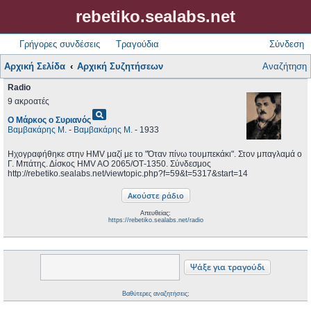
rebetiko.sealabs.net
Γρήγορες συνδέσεις
Τραγούδια
Σύνδεση
Αρχική Σελίδα
Αρχική Συζητήσεων
Αναζήτηση
Radio
9 ακροατές
pageview
Ο Μάρκος ο Συριανός
Βαμβακάρης Μ.
-
Βαμβακάρης Μ.
- 1933
Ηχογραφήθηκε στην HMV μαζί με το "Όταν πίνω τουμπεκάκι". Στον μπαγλαμά ο
Γ. Μπάτης. Δίσκος HMV AO 2065/ΟΤ-1350. Σύνδεσμος
http://rebetiko.sealabs.net/viewtopic.php?f=59&t=5317&start=14
Απευθείας:
https://rebetiko.sealabs.net/radio
Βαθύτερες αναζητήσεις;