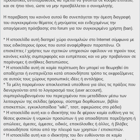
προσωπικές αντιπαραθέσεις θα πρέπει να γίνονται σε κόσμιο επίπεδο,
και σε ήπιο τόνο, ώστε να μην προσβάλλεται ο συνομιλητής.
Η παραβίαση του κανόνα αυτού θα συνεπάγεται την άμεση διαγραφή
του συγκεκριμένου θέματος ή μηνύματος και ενδεχομένως την
απαγόρευση πρόσβασης στο forum για τον συγκεκριμένο χρήστη (ban).
* H ιστοσελίδα αυτή διατηρεί χώρο συνομιλιών στο Internet σύμφωνα με
τους ειδικότερους όρους που αυτοί αναφέρθηκαν παραπάνω. Οι
επισκέπτες / χρήστες των σχετικών υπηρεσιών οφείλουν να τηρούν τους
κανόνες καλής συμπεριφοράς και ευπρέπειας και να μην προβαίνουν σε
παράνομες ή ανήθικες διατυπώσεις.
* H ιστοσελίδα αυτή σε καμία περίπτωση δεν μπορεί να θεωρηθεί ότι
αποδέχεται ή ενστερνίζεται κατά οποιονδήποτε τρόπο τις εκφραζόμενες
σε αυτούς τους χώρους προσωπικές ιδέες ή αντιλήψεις.
* Τα μέλη παραμένουν αποκλειστικά υπεύθυνα για όλες τις πράξεις που
διενεργούνται από το λογαριασμό τους (user account),
συμπεριλαμβανομένου του περιεχομένου που μεταδίδουν μέσω των
λειτουργιών της σελίδας (φόρουμ, σύστημα διορθώσεων, βιβλίο
επισκεπτών, εγκυκλοπαίδεια "wiki", τσατ, αφιερώσεις στο ράδιο)
* H ιστοσελίδα αυτή και ο ιδιοκτήτης του δε φέρουν καμία ευθύνη για τις
θέσεις φυσικών ή νομικών προσώπων ή για οποιαδήποτε παρεξήγηση ή
απώλειες, άμεσες, έμμεσες, ειδικές, επακόλουθες ή άλλες, ή βλάβες
οποιουδήποτε τύπου από την πλευρά των χρηστών / επισκεπτών.
* H ιστοσελίδα αυτή και ο ιδιοκτήτης του δεν ευθύνονται σε καμία