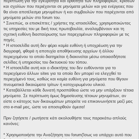
περίπτωση για την εγκυρότητα και ορθότητα των πληροφοριών, κρίσεων
και σχολίων που περιέχονται σε μηνύματα μελών και για ενέργειες που
θα είναι αποτέλεσμα μηνυμάτων ή και συμβουλών που παρέχονται από
μηνύματα μελών στο forum του.
* Συνεπώς, οι επισκέπτες / χρήστες της ιστοσελίδας, χρησιμοποιώντας
τις υπηρεσίες του με δική τους πρωτοβουλία, αναλαμβάνουν και τη
σχετική ευθύνη διασταύρωσης των παρεχομένων πληροφοριών με τις
πηγές.
* H ιστοσελίδα αυτή δεν φέρει καμία ευθύνη ή υποχρέωση για την
διαγραφή, φθορά η αποτυχία αποθήκευσης αρχείων ή άλλου
περιεχομένου το οποίο διατηρείται ή διακινείται μέσω οποιασδήποτε
σελίδας ή υπηρεσίας του δικτυακού του τόπου.
* H ιστοσελίδα αυτή και ο ιδιοκτήτης του δεν ευθύνονται για το
περιεχόμενο άλλων sites για τα οποία δεν μπορεί να ελεγχθεί το
περιεχόμενό τους, καθώς και καμία ευθύνη για μηνύματα που θίγουν
πνευματικά δικαιώματα τρίτων ή κατοχυρωμένου υλικού.
* Καταβάλλεται κάθε δυνατή προσπάθεια ώστε να μην υπάρξουν τέτοια
μηνύματα. Σε περίπτωση όμως δημοσίευσης τέτοιων μηνυμάτων, αν
είστε ο κάτοχος των δικαιωμάτων μπορείτε να επικοινωνήσετε μαζί μας
στο e-mail μας, ώστε να αποσυρθούν άμεσα!
Πριν ζητήσετε / ρωτήσετε κάτι ακολουθήστε τους παρακάτω απλούς
κανόνες:
* Χρησιμοποιήστε την Αναζήτηση του forum(Ίσως να υπάρχει αυτό που