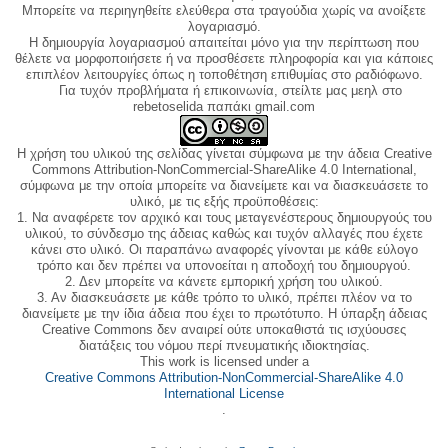
Μπορείτε να περιηγηθείτε ελεύθερα στα τραγούδια χωρίς να ανοίξετε
λογαριασμό.
Η δημιουργία λογαριασμού απαιτείται μόνο για την περίπτωση που
θέλετε να μορφοποιήσετε ή να προσθέσετε πληροφορία και για κάποιες
επιπλέον λειτουργίες όπως η τοποθέτηση επιθυμίας στο ραδιόφωνο.
Για τυχόν προβλήματα ή επικοινωνία, στείλτε μας μεηλ στο
rebetoselida παπάκι gmail.com
Η χρήση του υλικού της σελίδας γίνεται σύμφωνα με την άδεια Creative
Commons Attribution-NonCommercial-ShareAlike 4.0 International,
σύμφωνα με την οποία μπορείτε να διανείμετε και να διασκευάσετε το
υλικό, με τις εξής προϋποθέσεις:
1. Να αναφέρετε τον αρχικό και τους μεταγενέστερους δημιουργούς του
υλικού, το σύνδεσμο της άδειας καθώς και τυχόν αλλαγές που έχετε
κάνει στο υλικό. Οι παραπάνω αναφορές γίνονται με κάθε εύλογο
τρόπο και δεν πρέπει να υπονοείται η αποδοχή του δημιουργού.
2. Δεν μπορείτε να κάνετε εμπορική χρήση του υλικού.
3. Αν διασκευάσετε με κάθε τρόπο το υλικό, πρέπει πλέον να το
διανείμετε με την ίδια άδεια που έχει το πρωτότυπο. Η ύπαρξη άδειας
Creative Commons δεν αναιρεί ούτε υποκαθιστά τις ισχύουσες
διατάξεις του νόμου περί πνευματικής ιδιοκτησίας.
This work is licensed under a
Creative Commons Attribution-NonCommercial-ShareAlike 4.0
International License
.