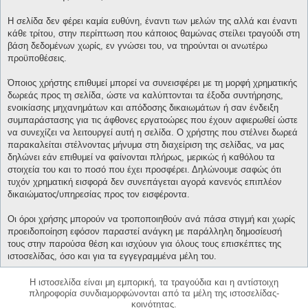
Η σελίδα δεν φέρει καμία ευθύνη, έναντι των μελών της αλλά και έναντι
κάθε τρίτου, στην περίπτωση που κάποιος θαμώνας στείλει τραγούδι στη
βάση δεδομένων χωρίς, εν γνώσει του, να τηρούνται οι ανωτέρω
προϋποθέσεις.
Όποιος χρήστης επιθυμεί μπορεί να συνεισφέρει με τη μορφή χρηματικής
δωρεάς προς τη σελίδα, ώστε να καλύπτονται τα έξοδα συντήρησης,
ενοικίασης μηχανημάτων και απόδοσης δικαιωμάτων ή σαν ένδειξη
συμπαράστασης για τις άφθονες εργατοώρες που έχουν αφιερωθεί ώστε
να συνεχίζει να λειτουργεί αυτή η σελίδα. Ο χρήστης που στέλνει δωρεά
παρακαλείται στέλνοντας μήνυμα στη διαχείριση της σελίδας, να μας
δηλώνει εάν επιθυμεί να φαίνονται πλήρως, μερικώς ή καθόλου τα
στοιχεία του και το ποσό που έχει προσφέρει. Δηλώνουμε σαφώς ότι
τυχόν χρηματική εισφορά δεν συνεπάγεται αγορά κανενός επιπλέον
δικαιώματος/υπηρεσίας προς τον εισφέροντα.
Οι όροι χρήσης μπορούν να τροποποιηθούν ανά πάσα στιγμή και χωρίς
προειδοποίηση εφόσον παραστεί ανάγκη με παράλληλη δημοσίευσή
τους στην παρούσα θέση και ισχύουν για όλους τους επισκέπτες της
ιστοσελίδας, όσο και για τα εγγεγραμμένα μέλη του.
Η ιστοσελίδα είναι μη εμπορική, τα τραγούδια και η αντίστοιχη
πληροφορία συνδιαμορφώνονται από τα μέλη της ιστοσελίδας-
κοινότητας.