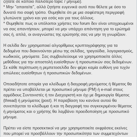
ζητάτε σε κάποιο παλιότερο topic / μήνυμα).
* Μην "απαιτείτε", αλλά ζητήστε ευγενικά αυτό που θέλετε με όσο το
δυνατό πιο σαφή τρόπο. Θυμηθείτε ότι με μια σαφέστερη περιγραφή
γλυτώνετε χρόνο και για εσάς και για τους άλλους.
* Θυμηθείτε πως οι υπόλοιποι χρήστες του forum δεν είναι υποχρεωμένοι
να σας απαντήσουν, μπορεί να μην υπάρχει απάντηση για το ερώτημά
σας ή, απλά, οι αναγνώστες της ερώτησής σας να μην τη γνωρίζουν.
Η σελίδα δεν χρησιμοποιεί αλγορίθμους κρυπτογράφησης για τα
δεδομένα που διακινούνται μέσω της σελίδας, τραγούδια, λογαριασμούς,
κωδικούς, μηνύματα. Σας συμβουλεύουμε να χρησιμοποιείτε άλλες
μεθόδους για την αποστολή ευαίσθητων ή προσωπικών σας δεδομένων.
Σε κάθε περίπτωση η ρεμπετοσελίδα δεν φέρει καμία ευθύνη για τυχόν
απώλειες ευαίσθητων ή προσωπικών δεδομένων.
Οποιαδήποτε απορία για κλείδωμα ή διαγραφή μηνύματος ή θέματος θα
πρέπει να υποβάλλεται με προσωπικό μήνυμα (PM) ή e-mail στους
αρμόδιους Συντονιστές ή τον Διαχειριστή και όχι με δημιουργία θέματος
(thread) ή μηνύματος (post). Η παραβίαση του κανόνα αυτού θα
συνεπάγεται το κλείδωμα ή και τη διαγραφή του συγκεκριμένου θέματος
ή μηνύματος και ο χρήστης θα λαμβάνει προειδοποίηση με προσωπικό
μήνυμα.
Πρέπει να είστε προσεκτικοί να μην χρησιμοποιείτε εκφράσεις εκείνες
που μπορεί να προσβάλλουν την προσωπικότητα των συμμετεχόντων