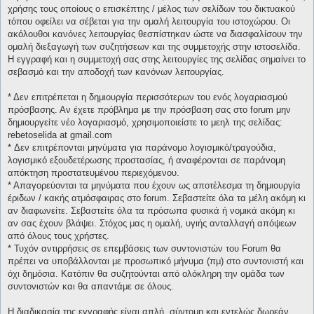
χρήσης τους οποίους ο επισκέπτης / μέλος των σελίδων του δικτυακού
τόπου οφείλει να σέβεται για την ομαλή λειτουργία του ιστοχώρου. Οι
ακόλουθοι κανόνες λειτουργίας θεσπίστηκαν ώστε να διασφαλίσουν την
ομαλή διεξαγωγή των συζητήσεων και της συμμετοχής στην ιστοσελίδα.
Η εγγραφή και η συμμετοχή σας στης λειτουργίες της σελίδας σημαίνει το
σεβασμό και την αποδοχή των κανόνων λειτουργίας.
* Δεν επιτρέπεται η δημιουργία περισσότερων του ενός λογαριασμού
πρόσβασης. Αν έχετε πρόβλημα με την πρόσβαση σας στο forum μην
δημιουργείτε νέο λογαριασμό, χρησιμοποιείστε το μεηλ της σελίδας:
rebetoselida at gmail.com
* Δεν επιτρέπονται μηνύματα για παράνομο λογισμικό/τραγούδια,
λογισμικό εξουδετέρωσης προστασίας, ή αναφέρονται σε παράνομη
απόκτηση προστατευμένου περιεχόμενου.
* Απαγορεύονται τα μηνύματα που έχουν ως αποτέλεσμα τη δημιουργία
έριδων / κακής ατμόσφαιρας στο forum. Σεβαστείτε όλα τα μέλη ακόμη κι
αν διαφωνείτε. Σεβαστείτε όλα τα πρόσωπα φυσικά ή νομικά ακόμη κι
αν σας έχουν βλάψει. Στόχος μας η ομαλή, υγιής ανταλλαγή απόψεων
από όλους τους χρήστες.
* Τυχόν αντιρρήσεις σε επεμβάσεις των συντονιστών του Forum θα
πρέπει να υποβάλλονται με προσωπικό μήνυμα (πμ) στο συντονιστή και
όχι δημόσια. Κατόπιν θα συζητούνται από ολόκληρη την ομάδα των
συντονιστών και θα απαντάμε σε όλους.
Η διαδικασία της εγγραφής είναι απλή, σύντομη και εντελώς δωρεάν.