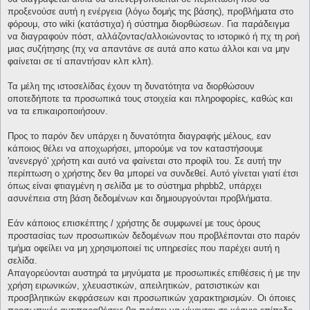
προξενούσε αυτή η ενέργεια (λόγω δομής της βάσης), προβλήματα στο
φόρουμ, στο wiki (κατάστιχα) ή σύστημα διορθώσεων. Για παράδειγμα
να διαγραφούν πόστ, αλλάζοντας/αλλοιώνοντας το ιστορικό ή πχ τη ροή
μιας συζήτησης (πχ να απαντάνε σε αυτά απο κατω άλλοι και να μην
φαίνεται σε τί απαντήσαν κλπ κλπ).
Τα μέλη της ιστοσελίδας έχουν τη δυνατότητα να διορθώσουν
οποτεδήποτε τα προσωπικά τους στοιχεία και πληροφορίες, καθώς και
να τα επικαιροποιήσουν.
Προς το παρόν δεν υπάρχει η δυνατότητα διαγραφής μέλους, εαν
κάποιος θέλει να αποχωρήσει, μπορούμε να τον καταστήσουμε
'ανενεργό' χρήστη και αυτό να φαίνεται στο προφίλ του. Σε αυτή την
περίπτωση ο χρήστης δεν θα μπορεί να συνδεθεί. Αυτό γίνεται γιατί έτσι
όπως είναι φτιαγμένη η σελίδα με το σύστημα phpbb2, υπάρχει
ασυνέπεια στη βάση δεδομένων και δημιουργούνται προβλήματα.
Εάν κάποιος επισκέπτης / χρήστης δε συμφωνεί με τους όρους
προστασίας των προσωπικών δεδομένων που προβλέπονται στο παρόν
τμήμα οφείλει να μη χρησιμοποιεί τις υπηρεσίες που παρέχει αυτή η
σελίδα.
Απαγορεύονται αυστηρά τα μηνύματα με προσωπικές επιθέσεις ή με την
χρήση ειρωνικών, χλευαστικών, απειλητικών, ρατσιστικών και
προσβλητικών εκφράσεων και προσωπικών χαρακτηρισμών. Οι όποιες