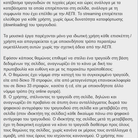
κατέβασμα τραγουδιών σε τυχαίες μέρες και ώρες ανάλογα με τα
κατεβάσματα τα οποία επιτρέπονται στη σελίδα, ανάλογα με τη
συμφωνία που έχει επέλθει με την ΑΕΠΙ. Το streaming επιτρέπεται
ελεύθερα για κάθε χρήστη, χωρίς όμως δυνατότητα καταφόρτωσης
(downloading) του τραγουδιού.
Τα μουσικά έργα παρέχονται μόνο για ιδιωτική χρήση κάθε επισκέπτη /
χρήστη και απαγορεύεται η με οποιονδήποτε τρόπο περαιτέρω
εκμετάλλευση αυτών χωρίς την σχετική άδεια από την ΑΕΠΙ.
Εφόσον κάποιος θαμώνας επιθυμεί να στείλει ένα τραγούδι στη βάση
δεδομένων της σελίδας, αναγνωρίζει ότι το κάνει με δική του
πρωτοβουλία και ευθύνη και με τις παρακάτω προϋποθέσεις:
Α. Ο θαμώνας έχει νόμιμα στην κατοχή του το συγκεκριμένο τραγούδι,
είτε από δίσκο 78 στροφών, είτε από μεταγενέστερη επανακυκλοφορία
του σε δίσκο 33 στροφών, κασέτα ή cd, είτε με οποιονδήποτε άλλο
νόμιμο τρόπο (πχ online αγορά).
Β. Ο χρήστης, στέλνοντας το τραγούδι στη σελίδα, δηλώνει και
αναγνωρίζει ότι προβαίνει σε άτυπη άνευ ανταλλάγματος δωρεά του
ψηφιακού αντιγράφου του τραγουδιού στη σελίδα και μεταβιβάζει στη
σελίδα (στον ιδιοκτήτη της σελίδας) κάθε δικαίωμα πάνω στο ψηφιακό
αντίγραφο του τραγουδιού. Ο ιδιοκτήτης της σελίδας μετά τη μεταβίβαση,
έχει τη διακριτική ευχέρεια να κάνει το τραγούδι διαθέσιμο προς όλους
τους θαμώνες της σελίδας, χωρίς κανένα εκ μέρους τους αντάλλαγμα ή
αμοιβή, υπό τους όρους του ισχύοντος κανονισμού. Ο χρήστης που