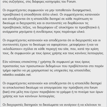
στις συζητήσεις, στις διάφορες κατηγορίες του Forum.
Οι συμμετέχοντες συμφωνούν να μην τοποθετούν δυσφημιστικό,
προσβλητικό ή οποιοδήποτε άλλο υλικό. Οι συμμετέχοντες κατανοούν
και αποδέχονται ότι η ιστοσελίδα διατηρεί σε κάθε περίπτωση το
δικαίωμα οι διαχειριστές και οι συντονιστές να διορθώνουν τις
προσβλητικές λέξεις, να διαγράφουν εξ' ολοκλήρου τα προσβλητικά ή
ανάρμοστα μηνύματα ή συνδέσμους προς παράνομο υλικό.
Οι συμμετέχοντες κατανοούν και αποδέχονται ότι οι διαχειριστές και οι
συντονιστές έχουν το δικαίωμα να αφαιρέσουν, μεταφέρουν ή και να
«κλειδώσουν» σχόλια σε κάθε περιοχή του site, που, κατά την κρίση
τους, δε συμφωνούν με τους όρους χρήσης και τους κανόνες λειτουργίας.
Εάν κάποιος επισκέπτης / χρήστης δε συμφωνεί με τους όρους
προστασίας των προσωπικών δεδομένων που προβλέπονται στο παρόν
τμήμα οφείλει να μη χρησιμοποιεί τις υπηρεσίες της ιστοσελίδας
rebetiko.sealabs.net.
Οι συμμετέχοντες κατανοούν και αποδέχονται ότι η ιστοσελίδα διατηρεί
το αποκλειστικό δικαίωμα να απαγορεύσει την πρόσβαση στο forum
(ban) στα μέλη που έχουν παραβιάσει το γράμμα ή το πνεύμα των όρων
χρήσης και των κανόνων λειτουργίας.
Οι διαχειριστές διατηρούν το δικαίωματα να ανοίγουν ή να κλείνουν το