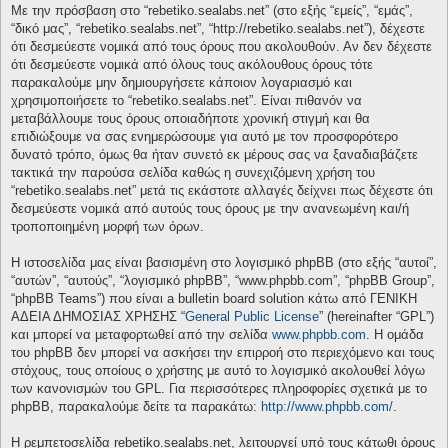
Με την πρόσβαση στο “rebetiko.sealabs.net” (στο εξής “εμείς”, “εμάς”,
“δικό μας”, “rebetiko.sealabs.net”, “http://rebetiko.sealabs.net”), δέχεστε
ότι δεσμεύεστε νομικά από τους όρους που ακολουθούν. Αν δεν δέχεστε
ότι δεσμεύεστε νομικά από όλους τους ακόλουθους όρους τότε
παρακαλούμε μην δημιουργήσετε κάποιον λογαριασμό και
χρησιμοποιήσετε το “rebetiko.sealabs.net”. Είναι πιθανόν να
μεταβάλλουμε τους όρους οποιαδήποτε χρονική στιγμή και θα
επιδιώξουμε να σας ενημερώσουμε για αυτό με τον προσφορότερο
δυνατό τρόπο, όμως θα ήταν συνετό εκ μέρους σας να ξαναδιαβάζετε
τακτικά την παρούσα σελίδα καθώς η συνεχιζόμενη χρήση του
“rebetiko.sealabs.net” μετά τις εκάστοτε αλλαγές δείχνει πως δέχεστε ότι
δεσμεύεστε νομικά από αυτούς τους όρους με την ανανεωμένη και/ή
τροποποιημένη μορφή των όρων.
Η ιστοσελίδα μας είναι βασισμένη στο λογισμικό phpBB (στο εξής “αυτοί”,
“αυτών”, “αυτούς”, “λογισμικό phpBB”, “www.phpbb.com”, “phpBB Group”,
“phpBB Teams”) που είναι a bulletin board solution κάτω από ΓΕΝΙΚΗ
ΑΔΕΙΑ ΔΗΜΟΣΙΑΣ ΧΡΗΣΗΣ “
General Public License
” (hereinafter “GPL”)
και μπορεί να μεταφορτωθεί από την σελίδα
www.phpbb.com
. Η ομάδα
του phpBB δεν μπορεί να ασκήσει την επιρροή στο περιεχόμενο και τους
στόχους, τους οποίους ο χρήστης με αυτό το λογισμικό ακολουθεί λόγω
των κανονισμών του GPL. Για περισσότερες πληροφορίες σχετικά με το
phpBB, παρακαλούμε δείτε τα παρακάτω:
http://www.phpbb.com/
.
Η ρεμπετοσελίδα rebetiko.sealabs.net, λειτουργεί υπό τους κάτωθι όρους