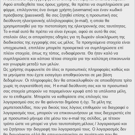
Αφού αποδεχθείτε τους όρους χρήσης, θα πρέπει να συμπληρώσετε μια
φόρμα, επιλέγοντας ένα όνομα χρήστη (username) και έναν κωδικό
πρόσβασης (password). θα σας ζητηθεί επίσης η προσωπική σας
διεύθυνση ηλεκτρονικής αλληλογραφίας (e-mail), η οποία θα
χρησιμοποιηθεί για την πιστοποίηση της ηλεκτρονικής σας ταυτότητας.
Το e-mail αυτό θα πρέπει να είναι έγκυρο, αφού σε αυτό θα σας
σταλούν όλες οι απαραίτητες οδηγίες για τη δωρεάν ολοκλήρωση της
διαδικασίας της εγγραφής σας ως μέλος. Τα προηγούμενα στοιχεία είναι
υποχρεωτικά, επιπλέον μπορείτε προαιρετικά να συμπληρώσετε επί
πλέον στοιχεία, όπως πχ τόπος, ενδιαφέροντα. Θα ήταν καλό να
συμπληρώσετε και κάποια τέτοια στοιχεία για την καλύτερη επικοινωνία
και γνωριμία μεταξύ των μελών.
Ως χρήστης συμφωνείτε ότι όλες οι προσωπικές πληροφορίες καθώς και
τα μηνύματα που έχετε εισαγάγει αποθηκεύονται σε μια βάση
δεδομένων. Οι πληροφορίες δεν θα αποκαλυφθούν σε οποιοδήποτε τρίτο
χωρίς τη συγκατάθεσή σας. Η e-mail διεύθυνση σας και τα προσωπικά
σας στοιχεία μπορούν να παραμείνουν κρυφά από τα υπόλοιπα μέλη,
αν το επιθυμείτε. Μπορείτε να καθορίσετε στις επιλογές του
λογαριασμού σας αν θα φαίνονται δημόσια ή όχι. Τα μέλη της
ρεμπετοσελίδας, που για δικούς τους λόγους επιθυμούν να διαγραφεί ο
λογαριασμός τους, μπορούν να επικοινωνήσουν με τους διαχειριστές είτε
με προσωπικό μήνυμα είτε μέσω του e-mail της σελίδας, με τέτοιον
τρόπο ώστε να μπορεί να γίνει ταυτοποίηση μέλους / λογαριασμού και
να ζητήσουν την διαγραφή του λογαριασμού τους. Ο λογαριασμός δεν
θα διαγράφεται αλλά θα απενεργοποιείται σε περίπτωση που θα