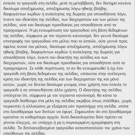
έστειλε το τραγούδι στη σελίδα, μετά τη μεταβίβαση, δεν διατηρεί κανένα
δικαίωμα αποζημίωσης, αποζημίωσης λόγω ηθικής βλάβης,
διαφυγόντων κερδών ή ανάκλησης της δωρεάς για οποιοδήποτε λόγο,
έναντι του ιδιοκτήτη της σελίδας, των διαχειριστών και των μελών της
σελίδας, ούτε και δικαίωμα προσδοκίας για οποιοδήποτε από τα
προηγούμενα. Η μη ενσωμάτωση του τραγουδιού στη βάση δεδομένων
της σελίδας, σύμφωνα με τον ισχύοντα κανονισμό, δεν γεννά δικαίωμα
επιστροφής του τραγουδιού στο μέλος που το έστειλε, ούτε γεννά προς
όφελος αυτού του μέλους, δικαίωμα αποζημίωσης, αποζημίωσης λόγω
ηθικής βλάβης, διαφυγόντων κερδών ή ανάκλησης της δωρεάς για
οποιοδήποτε λόγο, έναντι του ιδιοκτήτη της σελίδας και των
διαχειριστών, ούτε και δικαίωμα προσδοκίας για οποιοδήποτε από τα
προηγούμενα. Σε κάθε περίπτωση, το αν θα ενσωματωθεί ή όχι ένα
τραγούδι στη βάση δεδομένων της σελίδας, υπόκειται στην ανέλεγκτη
κρίση του ιδιοκτήτη της σελίδας και των διαχειριστών της και μόνο
αυτών, χωρίς να δίνεται δικαίωμα γνώμης στον χρήστη που έστειλε το
τραγούδι ή σε οποιονδήποτε άλλο χρήστη. Ο ιδιοκτήτης της σελίδας
υπόσχεται ότι, σύμφωνα με τον ισχύοντα κανονισμό, θα κάνει το
τραγούδι διαθέσιμο στα μέλη της σελίδας ακριβώς όπως στάλθηκε, χωρίς
περικοπές ή αλλοιώσεις με εξαίρεση εάν προϋπήρχε στη σελίδα, οπότε
στο ξεκαθάρισμα των διπλών να έφυγε. Σημειωτέον ότι στο ξεκαθάρισμα
κρατιέται το καθαρότερο αρχείο. Αυτό δικαιολογείται διότι πρέπει να
γίνεται έλεγχος, αν υπάρχει ή μη η συγκεκριμένη ηχογράφηση στη
σελίδα. Τα διπλοανεβασμένα τραγούδια κατασπαταλούν τον χρόνο των
υπεύθυνων της σελίδας.