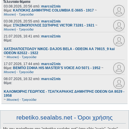
Τελευταία θέματα
03.08.2026, 20:56
από:
marco21nis
θέμα:
ΚΑΠΟΚΗΣ ΔΗΜΗΤΡΗΣ COLUMBIA E-3665 - 1917
~
Μουσική - Τραγούδια
03.08.2026, 20:55
από:
marco21nis
θέμα:
ΣΤΑΣΙΝΟΠΟΥΛΟΣ ΣΩΤΗΡΗΣ VICTOR 73281 - 1921
~
Μουσική - Τραγούδια
21.07.2026, 16:41
από:
marco21nis
θέμα:
ΧΑΤΖΗΑΠΟΣΤΟΛΟΥ ΝΙΚΟΣ- DAJOS BELA - ODEON AA 79815_9 kai
ODEON 82022 - 1922
~
Μουσική - Τραγούδια
17.07.2026, 17:44
από:
marco21nis
θέμα:
ΒΕΜΠΟ ΣΟΦΙΑ HIS MASTER'S VOICE AO 5071 - 1952
~
Μουσική - Τραγούδια
08.07.2026, 16:32
από:
marco21nis
θέμα:
ΚΑΛΟΜΟΙΡΗΣ ΓΕΩΡΓΙΟΣ - ΤΣΑΓΚΑΡΑΚΗΣ ΔΗΜΗΤΡΗΣ ODEON GA 8029 -
1958
~
Μουσική - Τραγούδια
rebetiko.sealabs.net - Όροι χρήσης
Με την πρόσβαση στο “rebetiko.sealabs.net” (στο εξής “εμείς”, “εμάς”,