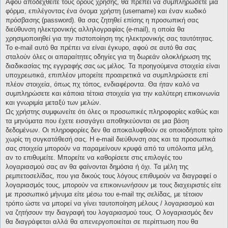
Αφού αποδεχθείτε τους όρους χρήσης, θα πρέπει να συμπληρώσετε μια
φόρμα, επιλέγοντας ένα όνομα χρήστη (username) και έναν κωδικό
πρόσβασης (password). θα σας ζητηθεί επίσης η προσωπική σας
διεύθυνση ηλεκτρονικής αλληλογραφίας (e-mail), η οποία θα
χρησιμοποιηθεί για την πιστοποίηση της ηλεκτρονικής σας ταυτότητας.
Το e-mail αυτό θα πρέπει να είναι έγκυρο, αφού σε αυτό θα σας
σταλούν όλες οι απαραίτητες οδηγίες για τη δωρεάν ολοκλήρωση της
διαδικασίας της εγγραφής σας ως μέλος. Τα προηγούμενα στοιχεία είναι
υποχρεωτικά, επιπλέον μπορείτε προαιρετικά να συμπληρώσετε επί
πλέον στοιχεία, όπως πχ τόπος, ενδιαφέροντα. Θα ήταν καλό να
συμπληρώσετε και κάποια τέτοια στοιχεία για την καλύτερη επικοινωνία
και γνωριμία μεταξύ των μελών.
Ως χρήστης συμφωνείτε ότι όλες οι προσωπικές πληροφορίες καθώς και
τα μηνύματα που έχετε εισαγάγει αποθηκεύονται σε μια βάση
δεδομένων. Οι πληροφορίες δεν θα αποκαλυφθούν σε οποιοδήποτε τρίτο
χωρίς τη συγκατάθεσή σας. Η e-mail διεύθυνση σας και τα προσωπικά
σας στοιχεία μπορούν να παραμείνουν κρυφά από τα υπόλοιπα μέλη,
αν το επιθυμείτε. Μπορείτε να καθορίσετε στις επιλογές του
λογαριασμού σας αν θα φαίνονται δημόσια ή όχι. Τα μέλη της
ρεμπετοσελίδας, που για δικούς τους λόγους επιθυμούν να διαγραφεί ο
λογαριασμός τους, μπορούν να επικοινωνήσουν με τους διαχειριστές είτε
με προσωπικό μήνυμα είτε μέσω του e-mail της σελίδας, με τέτοιον
τρόπο ώστε να μπορεί να γίνει ταυτοποίηση μέλους / λογαριασμού και
να ζητήσουν την διαγραφή του λογαριασμού τους. Ο λογαριασμός δεν
θα διαγράφεται αλλά θα απενεργοποιείται σε περίπτωση που θα