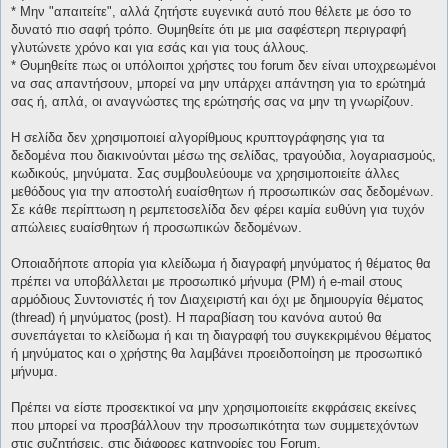
* Μην "απαιτείτε", αλλά ζητήστε ευγενικά αυτό που θέλετε με όσο το
δυνατό πιο σαφή τρόπο. Θυμηθείτε ότι με μια σαφέστερη περιγραφή
γλυτώνετε χρόνο και για εσάς και για τους άλλους.
* Θυμηθείτε πως οι υπόλοιποι χρήστες του forum δεν είναι υποχρεωμένοι
να σας απαντήσουν, μπορεί να μην υπάρχει απάντηση για το ερώτημά
σας ή, απλά, οι αναγνώστες της ερώτησής σας να μην τη γνωρίζουν.
Η σελίδα δεν χρησιμοποιεί αλγορίθμους κρυπτογράφησης για τα
δεδομένα που διακινούνται μέσω της σελίδας, τραγούδια, λογαριασμούς,
κωδικούς, μηνύματα. Σας συμβουλεύουμε να χρησιμοποιείτε άλλες
μεθόδους για την αποστολή ευαίσθητων ή προσωπικών σας δεδομένων.
Σε κάθε περίπτωση η ρεμπετοσελίδα δεν φέρει καμία ευθύνη για τυχόν
απώλειες ευαίσθητων ή προσωπικών δεδομένων.
Οποιαδήποτε απορία για κλείδωμα ή διαγραφή μηνύματος ή θέματος θα
πρέπει να υποβάλλεται με προσωπικό μήνυμα (PM) ή e-mail στους
αρμόδιους Συντονιστές ή τον Διαχειριστή και όχι με δημιουργία θέματος
(thread) ή μηνύματος (post). Η παραβίαση του κανόνα αυτού θα
συνεπάγεται το κλείδωμα ή και τη διαγραφή του συγκεκριμένου θέματος
ή μηνύματος και ο χρήστης θα λαμβάνει προειδοποίηση με προσωπικό
μήνυμα.
Πρέπει να είστε προσεκτικοί να μην χρησιμοποιείτε εκφράσεις εκείνες
που μπορεί να προσβάλλουν την προσωπικότητα των συμμετεχόντων
στις συζητήσεις, στις διάφορες κατηγορίες του Forum.