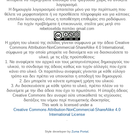
λογαριασμό.
Η δημιουργία λογαριασμού απαιτείται μόνο για την περίπτωση που
θέλετε να μορφοποιήσετε ή να προσθέσετε πληροφορία και για κάποιες
επιπλέον λειτουργίες όπως η τοποθέτηση επιθυμίας στο ραδιόφωνο.
Για τυχόν προβλήματα ή επικοινωνία, στείλτε μας μεηλ στο
rebetoselida παπάκι gmail.com
Η χρήση του υλικού της σελίδας γίνεται σύμφωνα με την άδεια Creative
Commons Attribution-NonCommercial-ShareAlike 4.0 International,
σύμφωνα με την οποία μπορείτε να διανείμετε και να διασκευάσετε το
υλικό, με τις εξής προϋποθέσεις:
1. Να αναφέρετε τον αρχικό και τους μεταγενέστερους δημιουργούς του
υλικού, το σύνδεσμο της άδειας καθώς και τυχόν αλλαγές που έχετε
κάνει στο υλικό. Οι παραπάνω αναφορές γίνονται με κάθε εύλογο
τρόπο και δεν πρέπει να υπονοείται η αποδοχή του δημιουργού.
2. Δεν μπορείτε να κάνετε εμπορική χρήση του υλικού.
3. Αν διασκευάσετε με κάθε τρόπο το υλικό, πρέπει πλέον να το
διανείμετε με την ίδια άδεια που έχει το πρωτότυπο. Η ύπαρξη άδειας
Creative Commons δεν αναιρεί ούτε υποκαθιστά τις ισχύουσες
διατάξεις του νόμου περί πνευματικής ιδιοκτησίας.
This work is licensed under a
Creative Commons Attribution-NonCommercial-ShareAlike 4.0
International License
.
Style developer by
Zuma Portal
,