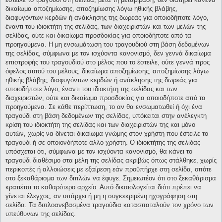
δικαίωμα αποζημίωσης, αποζημίωσης λόγω ηθικής βλάβης,
διαφυγόντων κερδών ή ανάκλησης της δωρεάς για οποιοδήποτε λόγο,
έναντι του ιδιοκτήτη της σελίδας, των διαχειριστών και των μελών της
σελίδας, ούτε και δικαίωμα προσδοκίας για οποιοδήποτε από τα
προηγούμενα. Η μη ενσωμάτωση του τραγουδιού στη βάση δεδομένων
της σελίδας, σύμφωνα με τον ισχύοντα κανονισμό, δεν γεννά δικαίωμα
επιστροφής του τραγουδιού στο μέλος που το έστειλε, ούτε γεννά προς
όφελος αυτού του μέλους, δικαίωμα αποζημίωσης, αποζημίωσης λόγω
ηθικής βλάβης, διαφυγόντων κερδών ή ανάκλησης της δωρεάς για
οποιοδήποτε λόγο, έναντι του ιδιοκτήτη της σελίδας και των
διαχειριστών, ούτε και δικαίωμα προσδοκίας για οποιοδήποτε από τα
προηγούμενα. Σε κάθε περίπτωση, το αν θα ενσωματωθεί ή όχι ένα
τραγούδι στη βάση δεδομένων της σελίδας, υπόκειται στην ανέλεγκτη
κρίση του ιδιοκτήτη της σελίδας και των διαχειριστών της και μόνο
αυτών, χωρίς να δίνεται δικαίωμα γνώμης στον χρήστη που έστειλε το
τραγούδι ή σε οποιονδήποτε άλλο χρήστη. Ο ιδιοκτήτης της σελίδας
υπόσχεται ότι, σύμφωνα με τον ισχύοντα κανονισμό, θα κάνει το
τραγούδι διαθέσιμο στα μέλη της σελίδας ακριβώς όπως στάλθηκε, χωρίς
περικοπές ή αλλοιώσεις με εξαίρεση εάν προϋπήρχε στη σελίδα, οπότε
στο ξεκαθάρισμα των διπλών να έφυγε. Σημειωτέον ότι στο ξεκαθάρισμα
κρατιέται το καθαρότερο αρχείο. Αυτό δικαιολογείται διότι πρέπει να
γίνεται έλεγχος, αν υπάρχει ή μη η συγκεκριμένη ηχογράφηση στη
σελίδα. Τα διπλοανεβασμένα τραγούδια κατασπαταλούν τον χρόνο των
υπεύθυνων της σελίδας.