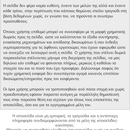
Η σελίδα δεν φέρει καμία ευθύνη, έναντι των μελών της αλλά και έναντι
κάθε τρίτου, στην περίπτωση που κάποιος θαμώνας στείλει τραγούδι στη
βάση δεδομένων χωρίς, εν γνώσει του, να τηρούνται οι ανωτέρω
προϋποθέσεις.
Όποιος χρήστης επιθυμεί μπορεί να συνεισφέρει με τη μορφή χρηματικής
δωρεάς προς τη σελίδα, ώστε να καλύπτονται τα έξοδα συντήρησης,
ενοικίασης μηχανημάτων και απόδοσης δικαιωμάτων ή σαν ένδειξη
συμπαράστασης για τις άφθονες εργατοώρες που έχουν αφιερωθεί ώστε
να συνεχίζει να λειτουργεί αυτή η σελίδα. Ο χρήστης που στέλνει δωρεά
παρακαλείται στέλνοντας μήνυμα στη διαχείριση της σελίδας, να μας
δηλώνει εάν επιθυμεί να φαίνονται πλήρως, μερικώς ή καθόλου τα
στοιχεία του και το ποσό που έχει προσφέρει. Δηλώνουμε σαφώς ότι
τυχόν χρηματική εισφορά δεν συνεπάγεται αγορά κανενός επιπλέον
δικαιώματος/υπηρεσίας προς τον εισφέροντα.
Οι όροι χρήσης μπορούν να τροποποιηθούν ανά πάσα στιγμή και χωρίς
προειδοποίηση εφόσον παραστεί ανάγκη με παράλληλη δημοσίευσή
τους στην παρούσα θέση και ισχύουν για όλους τους επισκέπτες της
ιστοσελίδας, όσο και για τα εγγεγραμμένα μέλη του.
Η ιστοσελίδα είναι μη εμπορική, τα τραγούδια και η αντίστοιχη
πληροφορία συνδιαμορφώνονται από τα μέλη της ιστοσελίδας-
κοινότητας.
Μπορείτε να περιηγηθείτε ελεύθερα στα τραγούδια χωρίς να ανοίξετε