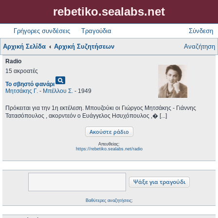
rebetiko.sealabs.net
Γρήγορες συνδέσεις
Τραγούδια
Σύνδεση
Αρχική Σελίδα
Αρχική Συζητήσεων
Αναζήτηση
Radio
15 ακροατές
pageview
Το σβηστό φανάρι
Μητσάκης Γ.
-
Μπέλλου Σ.
- 1949
Πρόκειται για την 1η εκτέλεση. Μπουζούκι οι Γιώργος Μητσάκης - Γιάννης
Τατασόπουλος , ακορντεόν ο Ευάγγελος Ησυχόπουλος ,� [...]
Απευθείας:
https://rebetiko.sealabs.net/radio
Βαθύτερες αναζητήσεις;