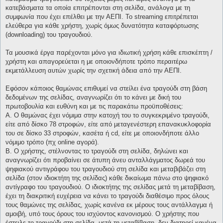
κατεβάσματα τα οποία επιτρέπονται στη σελίδα, ανάλογα με τη
συμφωνία που έχει επέλθει με την ΑΕΠΙ. Το streaming επιτρέπεται
ελεύθερα για κάθε χρήστη, χωρίς όμως δυνατότητα καταφόρτωσης
(downloading) του τραγουδιού.
Τα μουσικά έργα παρέχονται μόνο για ιδιωτική χρήση κάθε επισκέπτη /
χρήστη και απαγορεύεται η με οποιονδήποτε τρόπο περαιτέρω
εκμετάλλευση αυτών χωρίς την σχετική άδεια από την ΑΕΠΙ.
Εφόσον κάποιος θαμώνας επιθυμεί να στείλει ένα τραγούδι στη βάση
δεδομένων της σελίδας, αναγνωρίζει ότι το κάνει με δική του
πρωτοβουλία και ευθύνη και με τις παρακάτω προϋποθέσεις:
Α. Ο θαμώνας έχει νόμιμα στην κατοχή του το συγκεκριμένο τραγούδι,
είτε από δίσκο 78 στροφών, είτε από μεταγενέστερη επανακυκλοφορία
του σε δίσκο 33 στροφών, κασέτα ή cd, είτε με οποιονδήποτε άλλο
νόμιμο τρόπο (πχ online αγορά).
Β. Ο χρήστης, στέλνοντας το τραγούδι στη σελίδα, δηλώνει και
αναγνωρίζει ότι προβαίνει σε άτυπη άνευ ανταλλάγματος δωρεά του
ψηφιακού αντιγράφου του τραγουδιού στη σελίδα και μεταβιβάζει στη
σελίδα (στον ιδιοκτήτη της σελίδας) κάθε δικαίωμα πάνω στο ψηφιακό
αντίγραφο του τραγουδιού. Ο ιδιοκτήτης της σελίδας μετά τη μεταβίβαση,
έχει τη διακριτική ευχέρεια να κάνει το τραγούδι διαθέσιμο προς όλους
τους θαμώνες της σελίδας, χωρίς κανένα εκ μέρους τους αντάλλαγμα ή
αμοιβή, υπό τους όρους του ισχύοντος κανονισμού. Ο χρήστης που
έστειλε το τραγούδι στη σελίδα, μετά τη μεταβίβαση, δεν διατηρεί κανένα