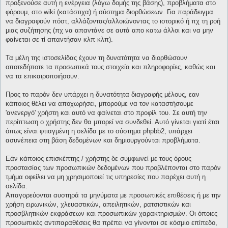
προξενούσε αυτή η ενέργεια (λόγω δομής της βάσης), προβλήματα στο
φόρουμ, στο wiki (κατάστιχα) ή σύστημα διορθώσεων. Για παράδειγμα
να διαγραφούν πόστ, αλλάζοντας/αλλοιώνοντας το ιστορικό ή πχ τη ροή
μιας συζήτησης (πχ να απαντάνε σε αυτά απο κατω άλλοι και να μην
φαίνεται σε τί απαντήσαν κλπ κλπ).
Τα μέλη της ιστοσελίδας έχουν τη δυνατότητα να διορθώσουν
οποτεδήποτε τα προσωπικά τους στοιχεία και πληροφορίες, καθώς και
να τα επικαιροποιήσουν.
Προς το παρόν δεν υπάρχει η δυνατότητα διαγραφής μέλους, εαν
κάποιος θέλει να αποχωρήσει, μπορούμε να τον καταστήσουμε
'ανενεργό' χρήστη και αυτό να φαίνεται στο προφίλ του. Σε αυτή την
περίπτωση ο χρήστης δεν θα μπορεί να συνδεθεί. Αυτό γίνεται γιατί έτσι
όπως είναι φτιαγμένη η σελίδα με το σύστημα phpbb2, υπάρχει
ασυνέπεια στη βάση δεδομένων και δημιουργούνται προβλήματα.
Εάν κάποιος επισκέπτης / χρήστης δε συμφωνεί με τους όρους
προστασίας των προσωπικών δεδομένων που προβλέπονται στο παρόν
τμήμα οφείλει να μη χρησιμοποιεί τις υπηρεσίες που παρέχει αυτή η
σελίδα.
Απαγορεύονται αυστηρά τα μηνύματα με προσωπικές επιθέσεις ή με την
χρήση ειρωνικών, χλευαστικών, απειλητικών, ρατσιστικών και
προσβλητικών εκφράσεων και προσωπικών χαρακτηρισμών. Οι όποιες
προσωπικές αντιπαραθέσεις θα πρέπει να γίνονται σε κόσμιο επίπεδο,