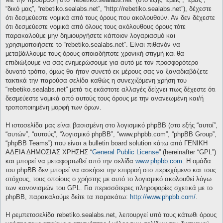
“δικό μας”, “rebetiko.sealabs.net”, “http://rebetiko.sealabs.net”), δέχεστε
ότι δεσμεύεστε νομικά από τους όρους που ακολουθούν. Αν δεν δέχεστε
ότι δεσμεύεστε νομικά από όλους τους ακόλουθους όρους τότε
παρακαλούμε μην δημιουργήσετε κάποιον λογαριασμό και
χρησιμοποιήσετε το “rebetiko.sealabs.net”. Είναι πιθανόν να
μεταβάλλουμε τους όρους οποιαδήποτε χρονική στιγμή και θα
επιδιώξουμε να σας ενημερώσουμε για αυτό με τον προσφορότερο
δυνατό τρόπο, όμως θα ήταν συνετό εκ μέρους σας να ξαναδιαβάζετε
τακτικά την παρούσα σελίδα καθώς η συνεχιζόμενη χρήση του
“rebetiko.sealabs.net” μετά τις εκάστοτε αλλαγές δείχνει πως δέχεστε ότι
δεσμεύεστε νομικά από αυτούς τους όρους με την ανανεωμένη και/ή
τροποποιημένη μορφή των όρων.
Η ιστοσελίδα μας είναι βασισμένη στο λογισμικό phpBB (στο εξής “αυτοί”,
“αυτών”, “αυτούς”, “λογισμικό phpBB”, “www.phpbb.com”, “phpBB Group”,
“phpBB Teams”) που είναι a bulletin board solution κάτω από ΓΕΝΙΚΗ
ΑΔΕΙΑ ΔΗΜΟΣΙΑΣ ΧΡΗΣΗΣ “
General Public License
” (hereinafter “GPL”)
και μπορεί να μεταφορτωθεί από την σελίδα
www.phpbb.com
. Η ομάδα
του phpBB δεν μπορεί να ασκήσει την επιρροή στο περιεχόμενο και τους
στόχους, τους οποίους ο χρήστης με αυτό το λογισμικό ακολουθεί λόγω
των κανονισμών του GPL. Για περισσότερες πληροφορίες σχετικά με το
phpBB, παρακαλούμε δείτε τα παρακάτω:
http://www.phpbb.com/
.
Η ρεμπετοσελίδα rebetiko.sealabs.net, λειτουργεί υπό τους κάτωθι όρους