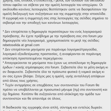
χρήσης τους οποίους ο επισκέπτης / μέλος των σελίδων του δικτυακού
τόπου οφείλει να σέβεται για την ομαλή λειτουργία του ιστοχώρου. Οι
ακόλουθοι κανόνες λειτουργίας θεσπίστηκαν ώστε να διασφαλίσουν την
ομαλή διεξαγωγή των συζητήσεων και της συμμετοχής στην ιστοσελίδα.
Η εγγραφή και η συμμετοχή σας στης λειτουργίες της σελίδας σημαίνει το
σεβασμό και την αποδοχή των κανόνων λειτουργίας.
* Δεν επιτρέπεται η δημιουργία περισσότερων του ενός λογαριασμού
πρόσβασης. Αν έχετε πρόβλημα με την πρόσβαση σας στο forum μην
δημιουργείτε νέο λογαριασμό, χρησιμοποιείστε το μεηλ της σελίδας:
rebetoselida at gmail.com
* Δεν επιτρέπονται μηνύματα για παράνομο λογισμικό/τραγούδια,
λογισμικό εξουδετέρωσης προστασίας, ή αναφέρονται σε παράνομη
απόκτηση προστατευμένου περιεχόμενου.
* Απαγορεύονται τα μηνύματα που έχουν ως αποτέλεσμα τη δημιουργία
έριδων / κακής ατμόσφαιρας στο forum. Σεβαστείτε όλα τα μέλη ακόμη κι
αν διαφωνείτε. Σεβαστείτε όλα τα πρόσωπα φυσικά ή νομικά ακόμη κι
αν σας έχουν βλάψει. Στόχος μας η ομαλή, υγιής ανταλλαγή απόψεων
από όλους τους χρήστες.
* Τυχόν αντιρρήσεις σε επεμβάσεις των συντονιστών του Forum θα
πρέπει να υποβάλλονται με προσωπικό μήνυμα (πμ) στο συντονιστή και
όχι δημόσια. Κατόπιν θα συζητούνται από ολόκληρη την ομάδα των
συντονιστών και θα απαντάμε σε όλους.
Η διαδικασία της εγγραφής είναι απλή, σύντομη και εντελώς δωρεάν.