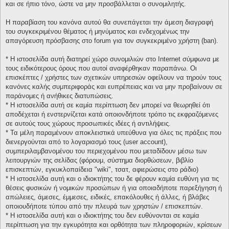
και σε ήπιο τόνο, ώστε να μην προσβάλλεται ο συνομιλητής.
Η παραβίαση του κανόνα αυτού θα συνεπάγεται την άμεση διαγραφή
του συγκεκριμένου θέματος ή μηνύματος και ενδεχομένως την
απαγόρευση πρόσβασης στο forum για τον συγκεκριμένο χρήστη (ban).
* H ιστοσελίδα αυτή διατηρεί χώρο συνομιλιών στο Internet σύμφωνα με
τους ειδικότερους όρους που αυτοί αναφέρθηκαν παραπάνω. Οι
επισκέπτες / χρήστες των σχετικών υπηρεσιών οφείλουν να τηρούν τους
κανόνες καλής συμπεριφοράς και ευπρέπειας και να μην προβαίνουν σε
παράνομες ή ανήθικες διατυπώσεις.
* H ιστοσελίδα αυτή σε καμία περίπτωση δεν μπορεί να θεωρηθεί ότι
αποδέχεται ή ενστερνίζεται κατά οποιονδήποτε τρόπο τις εκφραζόμενες
σε αυτούς τους χώρους προσωπικές ιδέες ή αντιλήψεις.
* Τα μέλη παραμένουν αποκλειστικά υπεύθυνα για όλες τις πράξεις που
διενεργούνται από το λογαριασμό τους (user account),
συμπεριλαμβανομένου του περιεχομένου που μεταδίδουν μέσω των
λειτουργιών της σελίδας (φόρουμ, σύστημα διορθώσεων, βιβλίο
επισκεπτών, εγκυκλοπαίδεια "wiki", τσατ, αφιερώσεις στο ράδιο)
* H ιστοσελίδα αυτή και ο ιδιοκτήτης του δε φέρουν καμία ευθύνη για τις
θέσεις φυσικών ή νομικών προσώπων ή για οποιαδήποτε παρεξήγηση ή
απώλειες, άμεσες, έμμεσες, ειδικές, επακόλουθες ή άλλες, ή βλάβες
οποιουδήποτε τύπου από την πλευρά των χρηστών / επισκεπτών.
* H ιστοσελίδα αυτή και ο ιδιοκτήτης του δεν ευθύνονται σε καμία
περίπτωση για την εγκυρότητα και ορθότητα των πληροφοριών, κρίσεων