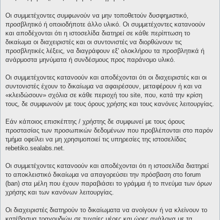
Οι συμμετέχοντες συμφωνούν να μην τοποθετούν δυσφημιστικό,
προσβλητικό ή οποιοδήποτε άλλο υλικό. Οι συμμετέχοντες κατανοούν
και αποδέχονται ότι η ιστοσελίδα διατηρεί σε κάθε περίπτωση το
δικαίωμα οι διαχειριστές και οι συντονιστές να διορθώνουν τις
προσβλητικές λέξεις, να διαγράφουν εξ' ολοκλήρου τα προσβλητικά ή
ανάρμοστα μηνύματα ή συνδέσμους προς παράνομο υλικό.
Οι συμμετέχοντες κατανοούν και αποδέχονται ότι οι διαχειριστές και οι
συντονιστές έχουν το δικαίωμα να αφαιρέσουν, μεταφέρουν ή και να
«κλειδώσουν» σχόλια σε κάθε περιοχή του site, που, κατά την κρίση
τους, δε συμφωνούν με τους όρους χρήσης και τους κανόνες λειτουργίας.
Εάν κάποιος επισκέπτης / χρήστης δε συμφωνεί με τους όρους
προστασίας των προσωπικών δεδομένων που προβλέπονται στο παρόν
τμήμα οφείλει να μη χρησιμοποιεί τις υπηρεσίες της ιστοσελίδας
rebetiko.sealabs.net.
Οι συμμετέχοντες κατανοούν και αποδέχονται ότι η ιστοσελίδα διατηρεί
το αποκλειστικό δικαίωμα να απαγορεύσει την πρόσβαση στο forum
(ban) στα μέλη που έχουν παραβιάσει το γράμμα ή το πνεύμα των όρων
χρήσης και των κανόνων λειτουργίας.
Οι διαχειριστές διατηρούν το δικαίωματα να ανοίγουν ή να κλείνουν το
κατέβασμα τραγουδιών σε τυχαίες μέρες και ώρες ανάλογα με τα