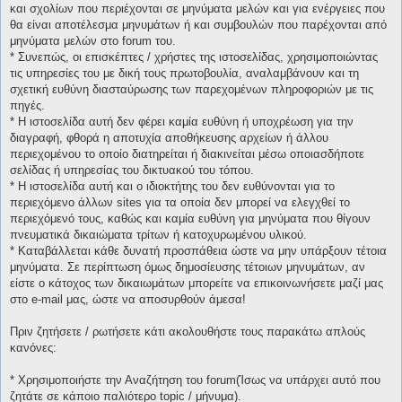
και σχολίων που περιέχονται σε μηνύματα μελών και για ενέργειες που
θα είναι αποτέλεσμα μηνυμάτων ή και συμβουλών που παρέχονται από
μηνύματα μελών στο forum του.
* Συνεπώς, οι επισκέπτες / χρήστες της ιστοσελίδας, χρησιμοποιώντας
τις υπηρεσίες του με δική τους πρωτοβουλία, αναλαμβάνουν και τη
σχετική ευθύνη διασταύρωσης των παρεχομένων πληροφοριών με τις
πηγές.
* H ιστοσελίδα αυτή δεν φέρει καμία ευθύνη ή υποχρέωση για την
διαγραφή, φθορά η αποτυχία αποθήκευσης αρχείων ή άλλου
περιεχομένου το οποίο διατηρείται ή διακινείται μέσω οποιασδήποτε
σελίδας ή υπηρεσίας του δικτυακού του τόπου.
* H ιστοσελίδα αυτή και ο ιδιοκτήτης του δεν ευθύνονται για το
περιεχόμενο άλλων sites για τα οποία δεν μπορεί να ελεγχθεί το
περιεχόμενό τους, καθώς και καμία ευθύνη για μηνύματα που θίγουν
πνευματικά δικαιώματα τρίτων ή κατοχυρωμένου υλικού.
* Καταβάλλεται κάθε δυνατή προσπάθεια ώστε να μην υπάρξουν τέτοια
μηνύματα. Σε περίπτωση όμως δημοσίευσης τέτοιων μηνυμάτων, αν
είστε ο κάτοχος των δικαιωμάτων μπορείτε να επικοινωνήσετε μαζί μας
στο e-mail μας, ώστε να αποσυρθούν άμεσα!
Πριν ζητήσετε / ρωτήσετε κάτι ακολουθήστε τους παρακάτω απλούς
κανόνες:
* Χρησιμοποιήστε την Αναζήτηση του forum(Ίσως να υπάρχει αυτό που
ζητάτε σε κάποιο παλιότερο topic / μήνυμα).