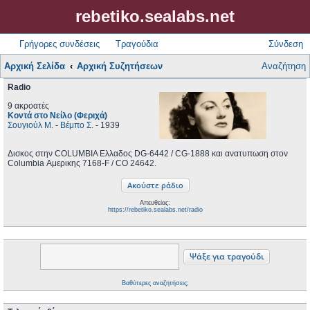
rebetiko.sealabs.net
Γρήγορες συνδέσεις
Τραγούδια
Σύνδεση
Αρχική Σελίδα
Αρχική Συζητήσεων
Αναζήτηση
Radio
9 ακροατές
Κοντά στο Νείλο (Φεριχά)
Σουγιούλ Μ.
-
Βέμπο Σ.
- 1939
Δισκος στην COLUMBIA Ελλαδος DG-6442 / CG-1888 και ανατυπωση στον
Columbia ‎Αμερικης 7168-F / CO 24642.
Απευθείας:
https://rebetiko.sealabs.net/radio
Βαθύτερες αναζητήσεις;