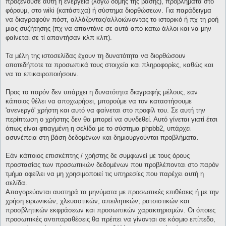
προξενούσε αυτή η ενέργεια (λόγω δομής της βάσης), προβλήματα στο
φόρουμ, στο wiki (κατάστιχα) ή σύστημα διορθώσεων. Για παράδειγμα
να διαγραφούν πόστ, αλλάζοντας/αλλοιώνοντας το ιστορικό ή πχ τη ροή
μιας συζήτησης (πχ να απαντάνε σε αυτά απο κατω άλλοι και να μην
φαίνεται σε τί απαντήσαν κλπ κλπ).
Τα μέλη της ιστοσελίδας έχουν τη δυνατότητα να διορθώσουν
οποτεδήποτε τα προσωπικά τους στοιχεία και πληροφορίες, καθώς και
να τα επικαιροποιήσουν.
Προς το παρόν δεν υπάρχει η δυνατότητα διαγραφής μέλους, εαν
κάποιος θέλει να αποχωρήσει, μπορούμε να τον καταστήσουμε
'ανενεργό' χρήστη και αυτό να φαίνεται στο προφίλ του. Σε αυτή την
περίπτωση ο χρήστης δεν θα μπορεί να συνδεθεί. Αυτό γίνεται γιατί έτσι
όπως είναι φτιαγμένη η σελίδα με το σύστημα phpbb2, υπάρχει
ασυνέπεια στη βάση δεδομένων και δημιουργούνται προβλήματα.
Εάν κάποιος επισκέπτης / χρήστης δε συμφωνεί με τους όρους
προστασίας των προσωπικών δεδομένων που προβλέπονται στο παρόν
τμήμα οφείλει να μη χρησιμοποιεί τις υπηρεσίες που παρέχει αυτή η
σελίδα.
Απαγορεύονται αυστηρά τα μηνύματα με προσωπικές επιθέσεις ή με την
χρήση ειρωνικών, χλευαστικών, απειλητικών, ρατσιστικών και
προσβλητικών εκφράσεων και προσωπικών χαρακτηρισμών. Οι όποιες
προσωπικές αντιπαραθέσεις θα πρέπει να γίνονται σε κόσμιο επίπεδο,