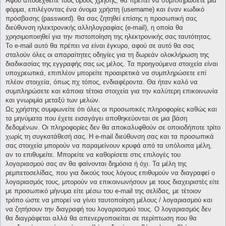
Αφού αποδεχθείτε τους όρους χρήσης, θα πρέπει να συμπληρώσετε μια
φόρμα, επιλέγοντας ένα όνομα χρήστη (username) και έναν κωδικό
πρόσβασης (password). θα σας ζητηθεί επίσης η προσωπική σας
διεύθυνση ηλεκτρονικής αλληλογραφίας (e-mail), η οποία θα
χρησιμοποιηθεί για την πιστοποίηση της ηλεκτρονικής σας ταυτότητας.
Το e-mail αυτό θα πρέπει να είναι έγκυρο, αφού σε αυτό θα σας
σταλούν όλες οι απαραίτητες οδηγίες για τη δωρεάν ολοκλήρωση της
διαδικασίας της εγγραφής σας ως μέλος. Τα προηγούμενα στοιχεία είναι
υποχρεωτικά, επιπλέον μπορείτε προαιρετικά να συμπληρώσετε επί
πλέον στοιχεία, όπως πχ τόπος, ενδιαφέροντα. Θα ήταν καλό να
συμπληρώσετε και κάποια τέτοια στοιχεία για την καλύτερη επικοινωνία
και γνωριμία μεταξύ των μελών.
Ως χρήστης συμφωνείτε ότι όλες οι προσωπικές πληροφορίες καθώς και
τα μηνύματα που έχετε εισαγάγει αποθηκεύονται σε μια βάση
δεδομένων. Οι πληροφορίες δεν θα αποκαλυφθούν σε οποιοδήποτε τρίτο
χωρίς τη συγκατάθεσή σας. Η e-mail διεύθυνση σας και τα προσωπικά
σας στοιχεία μπορούν να παραμείνουν κρυφά από τα υπόλοιπα μέλη,
αν το επιθυμείτε. Μπορείτε να καθορίσετε στις επιλογές του
λογαριασμού σας αν θα φαίνονται δημόσια ή όχι. Τα μέλη της
ρεμπετοσελίδας, που για δικούς τους λόγους επιθυμούν να διαγραφεί ο
λογαριασμός τους, μπορούν να επικοινωνήσουν με τους διαχειριστές είτε
με προσωπικό μήνυμα είτε μέσω του e-mail της σελίδας, με τέτοιον
τρόπο ώστε να μπορεί να γίνει ταυτοποίηση μέλους / λογαριασμού και
να ζητήσουν την διαγραφή του λογαριασμού τους. Ο λογαριασμός δεν
θα διαγράφεται αλλά θα απενεργοποιείται σε περίπτωση που θα