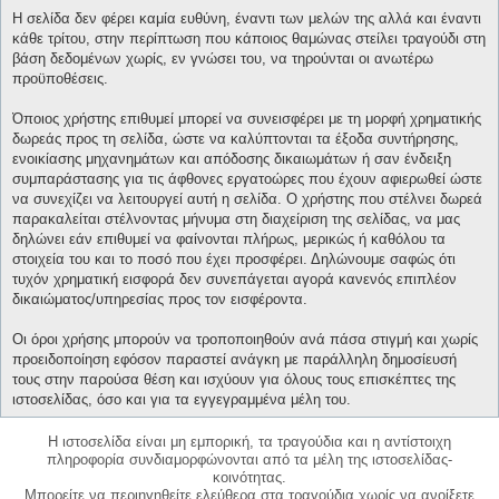
Η σελίδα δεν φέρει καμία ευθύνη, έναντι των μελών της αλλά και έναντι
κάθε τρίτου, στην περίπτωση που κάποιος θαμώνας στείλει τραγούδι στη
βάση δεδομένων χωρίς, εν γνώσει του, να τηρούνται οι ανωτέρω
προϋποθέσεις.
Όποιος χρήστης επιθυμεί μπορεί να συνεισφέρει με τη μορφή χρηματικής
δωρεάς προς τη σελίδα, ώστε να καλύπτονται τα έξοδα συντήρησης,
ενοικίασης μηχανημάτων και απόδοσης δικαιωμάτων ή σαν ένδειξη
συμπαράστασης για τις άφθονες εργατοώρες που έχουν αφιερωθεί ώστε
να συνεχίζει να λειτουργεί αυτή η σελίδα. Ο χρήστης που στέλνει δωρεά
παρακαλείται στέλνοντας μήνυμα στη διαχείριση της σελίδας, να μας
δηλώνει εάν επιθυμεί να φαίνονται πλήρως, μερικώς ή καθόλου τα
στοιχεία του και το ποσό που έχει προσφέρει. Δηλώνουμε σαφώς ότι
τυχόν χρηματική εισφορά δεν συνεπάγεται αγορά κανενός επιπλέον
δικαιώματος/υπηρεσίας προς τον εισφέροντα.
Οι όροι χρήσης μπορούν να τροποποιηθούν ανά πάσα στιγμή και χωρίς
προειδοποίηση εφόσον παραστεί ανάγκη με παράλληλη δημοσίευσή
τους στην παρούσα θέση και ισχύουν για όλους τους επισκέπτες της
ιστοσελίδας, όσο και για τα εγγεγραμμένα μέλη του.
Η ιστοσελίδα είναι μη εμπορική, τα τραγούδια και η αντίστοιχη
πληροφορία συνδιαμορφώνονται από τα μέλη της ιστοσελίδας-
κοινότητας.
Μπορείτε να περιηγηθείτε ελεύθερα στα τραγούδια χωρίς να ανοίξετε