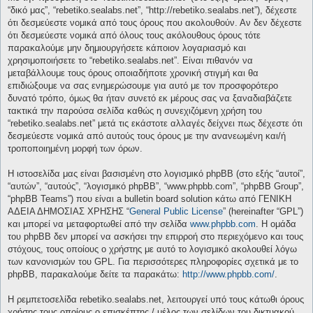
“δικό μας”, “rebetiko.sealabs.net”, “http://rebetiko.sealabs.net”), δέχεστε
ότι δεσμεύεστε νομικά από τους όρους που ακολουθούν. Αν δεν δέχεστε
ότι δεσμεύεστε νομικά από όλους τους ακόλουθους όρους τότε
παρακαλούμε μην δημιουργήσετε κάποιον λογαριασμό και
χρησιμοποιήσετε το “rebetiko.sealabs.net”. Είναι πιθανόν να
μεταβάλλουμε τους όρους οποιαδήποτε χρονική στιγμή και θα
επιδιώξουμε να σας ενημερώσουμε για αυτό με τον προσφορότερο
δυνατό τρόπο, όμως θα ήταν συνετό εκ μέρους σας να ξαναδιαβάζετε
τακτικά την παρούσα σελίδα καθώς η συνεχιζόμενη χρήση του
“rebetiko.sealabs.net” μετά τις εκάστοτε αλλαγές δείχνει πως δέχεστε ότι
δεσμεύεστε νομικά από αυτούς τους όρους με την ανανεωμένη και/ή
τροποποιημένη μορφή των όρων.
Η ιστοσελίδα μας είναι βασισμένη στο λογισμικό phpBB (στο εξής “αυτοί”,
“αυτών”, “αυτούς”, “λογισμικό phpBB”, “www.phpbb.com”, “phpBB Group”,
“phpBB Teams”) που είναι a bulletin board solution κάτω από ΓΕΝΙΚΗ
ΑΔΕΙΑ ΔΗΜΟΣΙΑΣ ΧΡΗΣΗΣ “
General Public License
” (hereinafter “GPL”)
και μπορεί να μεταφορτωθεί από την σελίδα
www.phpbb.com
. Η ομάδα
του phpBB δεν μπορεί να ασκήσει την επιρροή στο περιεχόμενο και τους
στόχους, τους οποίους ο χρήστης με αυτό το λογισμικό ακολουθεί λόγω
των κανονισμών του GPL. Για περισσότερες πληροφορίες σχετικά με το
phpBB, παρακαλούμε δείτε τα παρακάτω:
http://www.phpbb.com/
.
Η ρεμπετοσελίδα rebetiko.sealabs.net, λειτουργεί υπό τους κάτωθι όρους
χρήσης τους οποίους ο επισκέπτης / μέλος των σελίδων του δικτυακού