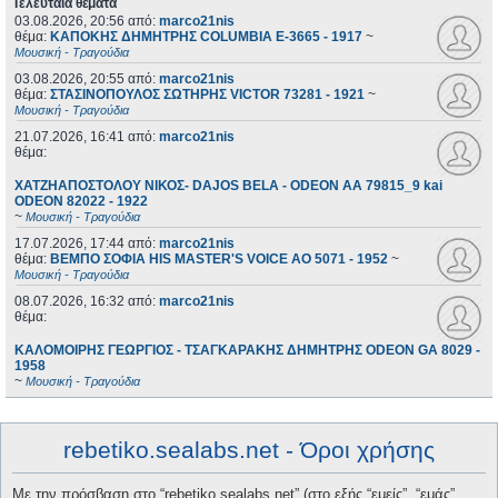
Τελευταία θέματα
03.08.2026, 20:56
από:
marco21nis
θέμα:
ΚΑΠΟΚΗΣ ΔΗΜΗΤΡΗΣ COLUMBIA E-3665 - 1917
~
Μουσική - Τραγούδια
03.08.2026, 20:55
από:
marco21nis
θέμα:
ΣΤΑΣΙΝΟΠΟΥΛΟΣ ΣΩΤΗΡΗΣ VICTOR 73281 - 1921
~
Μουσική - Τραγούδια
21.07.2026, 16:41
από:
marco21nis
θέμα:
ΧΑΤΖΗΑΠΟΣΤΟΛΟΥ ΝΙΚΟΣ- DAJOS BELA - ODEON AA 79815_9 kai
ODEON 82022 - 1922
~
Μουσική - Τραγούδια
17.07.2026, 17:44
από:
marco21nis
θέμα:
ΒΕΜΠΟ ΣΟΦΙΑ HIS MASTER'S VOICE AO 5071 - 1952
~
Μουσική - Τραγούδια
08.07.2026, 16:32
από:
marco21nis
θέμα:
ΚΑΛΟΜΟΙΡΗΣ ΓΕΩΡΓΙΟΣ - ΤΣΑΓΚΑΡΑΚΗΣ ΔΗΜΗΤΡΗΣ ODEON GA 8029 -
1958
~
Μουσική - Τραγούδια
rebetiko.sealabs.net - Όροι χρήσης
Με την πρόσβαση στο “rebetiko.sealabs.net” (στο εξής “εμείς”, “εμάς”,