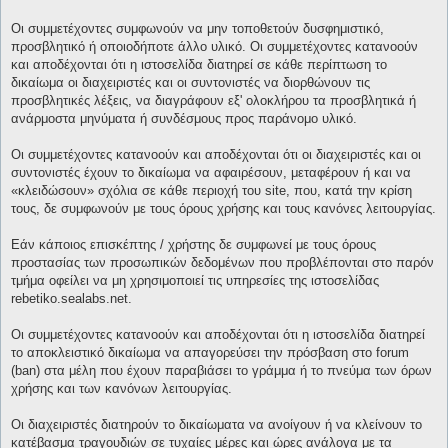
Οι συμμετέχοντες συμφωνούν να μην τοποθετούν δυσφημιστικό,
προσβλητικό ή οποιοδήποτε άλλο υλικό. Οι συμμετέχοντες κατανοούν
και αποδέχονται ότι η ιστοσελίδα διατηρεί σε κάθε περίπτωση το
δικαίωμα οι διαχειριστές και οι συντονιστές να διορθώνουν τις
προσβλητικές λέξεις, να διαγράφουν εξ' ολοκλήρου τα προσβλητικά ή
ανάρμοστα μηνύματα ή συνδέσμους προς παράνομο υλικό.
Οι συμμετέχοντες κατανοούν και αποδέχονται ότι οι διαχειριστές και οι
συντονιστές έχουν το δικαίωμα να αφαιρέσουν, μεταφέρουν ή και να
«κλειδώσουν» σχόλια σε κάθε περιοχή του site, που, κατά την κρίση
τους, δε συμφωνούν με τους όρους χρήσης και τους κανόνες λειτουργίας.
Εάν κάποιος επισκέπτης / χρήστης δε συμφωνεί με τους όρους
προστασίας των προσωπικών δεδομένων που προβλέπονται στο παρόν
τμήμα οφείλει να μη χρησιμοποιεί τις υπηρεσίες της ιστοσελίδας
rebetiko.sealabs.net.
Οι συμμετέχοντες κατανοούν και αποδέχονται ότι η ιστοσελίδα διατηρεί
το αποκλειστικό δικαίωμα να απαγορεύσει την πρόσβαση στο forum
(ban) στα μέλη που έχουν παραβιάσει το γράμμα ή το πνεύμα των όρων
χρήσης και των κανόνων λειτουργίας.
Οι διαχειριστές διατηρούν το δικαίωματα να ανοίγουν ή να κλείνουν το
κατέβασμα τραγουδιών σε τυχαίες μέρες και ώρες ανάλογα με τα