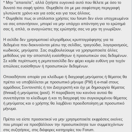
* Μην "απαιτείτε", αλλά ζητήστε ευγενικά αυτό που θέλετε με όσο το
δυνατό πιο σαφή τρόπο. Θυμηθείτε ότι με μια σαφέστερη περιγραφή
γλυτώνετε χρόνο και για εσάς και για τους άλλους.
* Θυμηθείτε πως οι υπόλοιποι χρήστες του forum δεν είναι υποχρεωμένοι
να σας απαντήσουν, μπορεί να μην υπάρχει απάντηση για το ερώτημά
σας ή, απλά, οι αναγνώστες της ερώτησής σας να μην τη γνωρίζουν.
Η σελίδα δεν χρησιμοποιεί αλγορίθμους κρυπτογράφησης για τα
δεδομένα που διακινούνται μέσω της σελίδας, τραγούδια, λογαριασμούς,
κωδικούς, μηνύματα. Σας συμβουλεύουμε να χρησιμοποιείτε άλλες
μεθόδους για την αποστολή ευαίσθητων ή προσωπικών σας δεδομένων.
Σε κάθε περίπτωση η ρεμπετοσελίδα δεν φέρει καμία ευθύνη για τυχόν
απώλειες ευαίσθητων ή προσωπικών δεδομένων.
Οποιαδήποτε απορία για κλείδωμα ή διαγραφή μηνύματος ή θέματος θα
πρέπει να υποβάλλεται με προσωπικό μήνυμα (PM) ή e-mail στους
αρμόδιους Συντονιστές ή τον Διαχειριστή και όχι με δημιουργία θέματος
(thread) ή μηνύματος (post). Η παραβίαση του κανόνα αυτού θα
συνεπάγεται το κλείδωμα ή και τη διαγραφή του συγκεκριμένου θέματος
ή μηνύματος και ο χρήστης θα λαμβάνει προειδοποίηση με προσωπικό
μήνυμα.
Πρέπει να είστε προσεκτικοί να μην χρησιμοποιείτε εκφράσεις εκείνες
που μπορεί να προσβάλλουν την προσωπικότητα των συμμετεχόντων
στις συζητήσεις, στις διάφορες κατηγορίες του Forum.