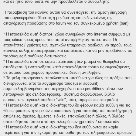
και σε ήπιο τόνο, ώστε να μην προσβάλλεται ο συνομιλητής.
Η παραβίαση του κανόνα αυτού θα συνεπάγεται την άμεση διαγραφή
του συγκεκριμένου θέματος ή μηνύματος και ενδεχομένως την
απαγόρευση πρόσβασης στο forum για τον συγκεκριμένο χρήστη (ban).
* H ιστοσελίδα αυτή διατηρεί χώρο συνομιλιών στο Internet σύμφωνα με
τους ειδικότερους όρους που αυτοί αναφέρθηκαν παραπάνω. Οι
επισκέπτες / χρήστες των σχετικών υπηρεσιών οφείλουν να τηρούν τους
κανόνες καλής συμπεριφοράς και ευπρέπειας και να μην προβαίνουν σε
παράνομες ή ανήθικες διατυπώσεις.
* H ιστοσελίδα αυτή σε καμία περίπτωση δεν μπορεί να θεωρηθεί ότι
αποδέχεται ή ενστερνίζεται κατά οποιονδήποτε τρόπο τις εκφραζόμενες
σε αυτούς τους χώρους προσωπικές ιδέες ή αντιλήψεις.
* Τα μέλη παραμένουν αποκλειστικά υπεύθυνα για όλες τις πράξεις που
διενεργούνται από το λογαριασμό τους (user account),
συμπεριλαμβανομένου του περιεχομένου που μεταδίδουν μέσω των
λειτουργιών της σελίδας (φόρουμ, σύστημα διορθώσεων, βιβλίο
επισκεπτών, εγκυκλοπαίδεια "wiki", τσατ, αφιερώσεις στο ράδιο)
* H ιστοσελίδα αυτή και ο ιδιοκτήτης του δε φέρουν καμία ευθύνη για τις
θέσεις φυσικών ή νομικών προσώπων ή για οποιαδήποτε παρεξήγηση ή
απώλειες, άμεσες, έμμεσες, ειδικές, επακόλουθες ή άλλες, ή βλάβες
οποιουδήποτε τύπου από την πλευρά των χρηστών / επισκεπτών.
* H ιστοσελίδα αυτή και ο ιδιοκτήτης του δεν ευθύνονται σε καμία
περίπτωση για την εγκυρότητα και ορθότητα των πληροφοριών, κρίσεων