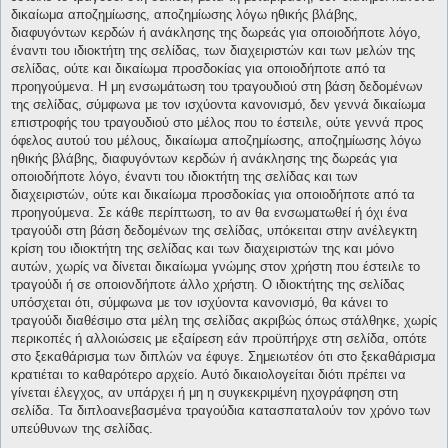
δικαίωμα αποζημίωσης, αποζημίωσης λόγω ηθικής βλάβης,
διαφυγόντων κερδών ή ανάκλησης της δωρεάς για οποιοδήποτε λόγο,
έναντι του ιδιοκτήτη της σελίδας, των διαχειριστών και των μελών της
σελίδας, ούτε και δικαίωμα προσδοκίας για οποιοδήποτε από τα
προηγούμενα. Η μη ενσωμάτωση του τραγουδιού στη βάση δεδομένων
της σελίδας, σύμφωνα με τον ισχύοντα κανονισμό, δεν γεννά δικαίωμα
επιστροφής του τραγουδιού στο μέλος που το έστειλε, ούτε γεννά προς
όφελος αυτού του μέλους, δικαίωμα αποζημίωσης, αποζημίωσης λόγω
ηθικής βλάβης, διαφυγόντων κερδών ή ανάκλησης της δωρεάς για
οποιοδήποτε λόγο, έναντι του ιδιοκτήτη της σελίδας και των
διαχειριστών, ούτε και δικαίωμα προσδοκίας για οποιοδήποτε από τα
προηγούμενα. Σε κάθε περίπτωση, το αν θα ενσωματωθεί ή όχι ένα
τραγούδι στη βάση δεδομένων της σελίδας, υπόκειται στην ανέλεγκτη
κρίση του ιδιοκτήτη της σελίδας και των διαχειριστών της και μόνο
αυτών, χωρίς να δίνεται δικαίωμα γνώμης στον χρήστη που έστειλε το
τραγούδι ή σε οποιονδήποτε άλλο χρήστη. Ο ιδιοκτήτης της σελίδας
υπόσχεται ότι, σύμφωνα με τον ισχύοντα κανονισμό, θα κάνει το
τραγούδι διαθέσιμο στα μέλη της σελίδας ακριβώς όπως στάλθηκε, χωρίς
περικοπές ή αλλοιώσεις με εξαίρεση εάν προϋπήρχε στη σελίδα, οπότε
στο ξεκαθάρισμα των διπλών να έφυγε. Σημειωτέον ότι στο ξεκαθάρισμα
κρατιέται το καθαρότερο αρχείο. Αυτό δικαιολογείται διότι πρέπει να
γίνεται έλεγχος, αν υπάρχει ή μη η συγκεκριμένη ηχογράφηση στη
σελίδα. Τα διπλοανεβασμένα τραγούδια κατασπαταλούν τον χρόνο των
υπεύθυνων της σελίδας.