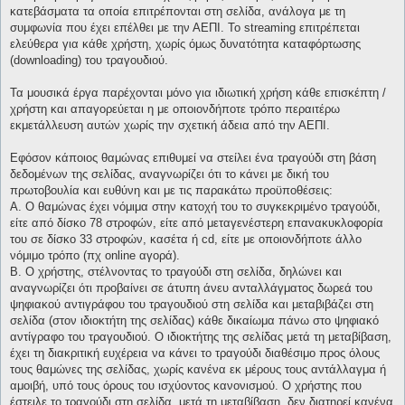
κατεβάσματα τα οποία επιτρέπονται στη σελίδα, ανάλογα με τη
συμφωνία που έχει επέλθει με την ΑΕΠΙ. Το streaming επιτρέπεται
ελεύθερα για κάθε χρήστη, χωρίς όμως δυνατότητα καταφόρτωσης
(downloading) του τραγουδιού.
Τα μουσικά έργα παρέχονται μόνο για ιδιωτική χρήση κάθε επισκέπτη /
χρήστη και απαγορεύεται η με οποιονδήποτε τρόπο περαιτέρω
εκμετάλλευση αυτών χωρίς την σχετική άδεια από την ΑΕΠΙ.
Εφόσον κάποιος θαμώνας επιθυμεί να στείλει ένα τραγούδι στη βάση
δεδομένων της σελίδας, αναγνωρίζει ότι το κάνει με δική του
πρωτοβουλία και ευθύνη και με τις παρακάτω προϋποθέσεις:
Α. Ο θαμώνας έχει νόμιμα στην κατοχή του το συγκεκριμένο τραγούδι,
είτε από δίσκο 78 στροφών, είτε από μεταγενέστερη επανακυκλοφορία
του σε δίσκο 33 στροφών, κασέτα ή cd, είτε με οποιονδήποτε άλλο
νόμιμο τρόπο (πχ online αγορά).
Β. Ο χρήστης, στέλνοντας το τραγούδι στη σελίδα, δηλώνει και
αναγνωρίζει ότι προβαίνει σε άτυπη άνευ ανταλλάγματος δωρεά του
ψηφιακού αντιγράφου του τραγουδιού στη σελίδα και μεταβιβάζει στη
σελίδα (στον ιδιοκτήτη της σελίδας) κάθε δικαίωμα πάνω στο ψηφιακό
αντίγραφο του τραγουδιού. Ο ιδιοκτήτης της σελίδας μετά τη μεταβίβαση,
έχει τη διακριτική ευχέρεια να κάνει το τραγούδι διαθέσιμο προς όλους
τους θαμώνες της σελίδας, χωρίς κανένα εκ μέρους τους αντάλλαγμα ή
αμοιβή, υπό τους όρους του ισχύοντος κανονισμού. Ο χρήστης που
έστειλε το τραγούδι στη σελίδα, μετά τη μεταβίβαση, δεν διατηρεί κανένα