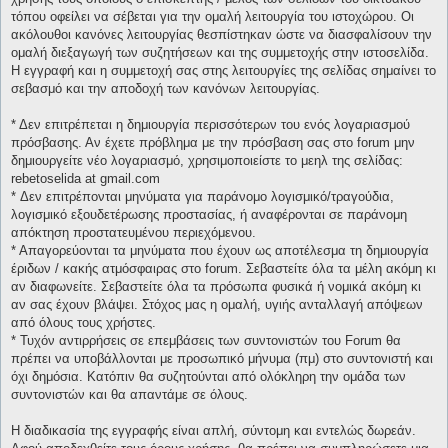
τόπου οφείλει να σέβεται για την ομαλή λειτουργία του ιστοχώρου. Οι
ακόλουθοι κανόνες λειτουργίας θεσπίστηκαν ώστε να διασφαλίσουν την
ομαλή διεξαγωγή των συζητήσεων και της συμμετοχής στην ιστοσελίδα.
Η εγγραφή και η συμμετοχή σας στης λειτουργίες της σελίδας σημαίνει το
σεβασμό και την αποδοχή των κανόνων λειτουργίας.
* Δεν επιτρέπεται η δημιουργία περισσότερων του ενός λογαριασμού
πρόσβασης. Αν έχετε πρόβλημα με την πρόσβαση σας στο forum μην
δημιουργείτε νέο λογαριασμό, χρησιμοποιείστε το μεηλ της σελίδας:
rebetoselida at gmail.com
* Δεν επιτρέπονται μηνύματα για παράνομο λογισμικό/τραγούδια,
λογισμικό εξουδετέρωσης προστασίας, ή αναφέρονται σε παράνομη
απόκτηση προστατευμένου περιεχόμενου.
* Απαγορεύονται τα μηνύματα που έχουν ως αποτέλεσμα τη δημιουργία
έριδων / κακής ατμόσφαιρας στο forum. Σεβαστείτε όλα τα μέλη ακόμη κι
αν διαφωνείτε. Σεβαστείτε όλα τα πρόσωπα φυσικά ή νομικά ακόμη κι
αν σας έχουν βλάψει. Στόχος μας η ομαλή, υγιής ανταλλαγή απόψεων
από όλους τους χρήστες.
* Τυχόν αντιρρήσεις σε επεμβάσεις των συντονιστών του Forum θα
πρέπει να υποβάλλονται με προσωπικό μήνυμα (πμ) στο συντονιστή και
όχι δημόσια. Κατόπιν θα συζητούνται από ολόκληρη την ομάδα των
συντονιστών και θα απαντάμε σε όλους.
Η διαδικασία της εγγραφής είναι απλή, σύντομη και εντελώς δωρεάν.