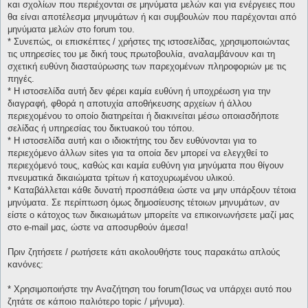
και σχολίων που περιέχονται σε μηνύματα μελών και για ενέργειες που
θα είναι αποτέλεσμα μηνυμάτων ή και συμβουλών που παρέχονται από
μηνύματα μελών στο forum του.
* Συνεπώς, οι επισκέπτες / χρήστες της ιστοσελίδας, χρησιμοποιώντας
τις υπηρεσίες του με δική τους πρωτοβουλία, αναλαμβάνουν και τη
σχετική ευθύνη διασταύρωσης των παρεχομένων πληροφοριών με τις
πηγές.
* H ιστοσελίδα αυτή δεν φέρει καμία ευθύνη ή υποχρέωση για την
διαγραφή, φθορά η αποτυχία αποθήκευσης αρχείων ή άλλου
περιεχομένου το οποίο διατηρείται ή διακινείται μέσω οποιασδήποτε
σελίδας ή υπηρεσίας του δικτυακού του τόπου.
* H ιστοσελίδα αυτή και ο ιδιοκτήτης του δεν ευθύνονται για το
περιεχόμενο άλλων sites για τα οποία δεν μπορεί να ελεγχθεί το
περιεχόμενό τους, καθώς και καμία ευθύνη για μηνύματα που θίγουν
πνευματικά δικαιώματα τρίτων ή κατοχυρωμένου υλικού.
* Καταβάλλεται κάθε δυνατή προσπάθεια ώστε να μην υπάρξουν τέτοια
μηνύματα. Σε περίπτωση όμως δημοσίευσης τέτοιων μηνυμάτων, αν
είστε ο κάτοχος των δικαιωμάτων μπορείτε να επικοινωνήσετε μαζί μας
στο e-mail μας, ώστε να αποσυρθούν άμεσα!
Πριν ζητήσετε / ρωτήσετε κάτι ακολουθήστε τους παρακάτω απλούς
κανόνες:
* Χρησιμοποιήστε την Αναζήτηση του forum(Ίσως να υπάρχει αυτό που
ζητάτε σε κάποιο παλιότερο topic / μήνυμα).