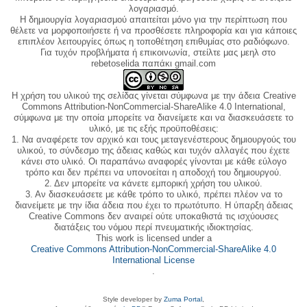
λογαριασμό.
Η δημιουργία λογαριασμού απαιτείται μόνο για την περίπτωση που
θέλετε να μορφοποιήσετε ή να προσθέσετε πληροφορία και για κάποιες
επιπλέον λειτουργίες όπως η τοποθέτηση επιθυμίας στο ραδιόφωνο.
Για τυχόν προβλήματα ή επικοινωνία, στείλτε μας μεηλ στο
rebetoselida παπάκι gmail.com
Η χρήση του υλικού της σελίδας γίνεται σύμφωνα με την άδεια Creative
Commons Attribution-NonCommercial-ShareAlike 4.0 International,
σύμφωνα με την οποία μπορείτε να διανείμετε και να διασκευάσετε το
υλικό, με τις εξής προϋποθέσεις:
1. Να αναφέρετε τον αρχικό και τους μεταγενέστερους δημιουργούς του
υλικού, το σύνδεσμο της άδειας καθώς και τυχόν αλλαγές που έχετε
κάνει στο υλικό. Οι παραπάνω αναφορές γίνονται με κάθε εύλογο
τρόπο και δεν πρέπει να υπονοείται η αποδοχή του δημιουργού.
2. Δεν μπορείτε να κάνετε εμπορική χρήση του υλικού.
3. Αν διασκευάσετε με κάθε τρόπο το υλικό, πρέπει πλέον να το
διανείμετε με την ίδια άδεια που έχει το πρωτότυπο. Η ύπαρξη άδειας
Creative Commons δεν αναιρεί ούτε υποκαθιστά τις ισχύουσες
διατάξεις του νόμου περί πνευματικής ιδιοκτησίας.
This work is licensed under a
Creative Commons Attribution-NonCommercial-ShareAlike 4.0
International License
.
Style developer by
Zuma Portal
,