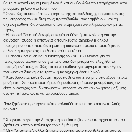
θα είναι αποτέλεσμα μηνυμάτων ή και συμβουλών που παρέχονται από
μηνύματα μελών στο forum του.
* Συνεπώς, οι επισκέπτες / χρήστες της ιστοσελίδας, χρησιμοποιώντας
τις υπηρεσίες του με δική τους πρωτοβουλία, αναλαμβάνουν και τη
σχετική ευθύνη διασταύρωσης των παρεχομένων πληροφοριών με τις
πηγές.
* H ιστοσελίδα αυτή δεν φέρει καμία ευθύνη ή υποχρέωση για την
διαγραφή, φθορά η αποτυχία αποθήκευσης αρχείων ή άλλου
περιεχομένου το οποίο διατηρείται ή διακινείται μέσω οποιασδήποτε
σελίδας ή υπηρεσίας του δικτυακού του τόπου.
* H ιστοσελίδα αυτή και ο ιδιοκτήτης του δεν ευθύνονται για το
περιεχόμενο άλλων sites για τα οποία δεν μπορεί να ελεγχθεί το
περιεχόμενό τους, καθώς και καμία ευθύνη για μηνύματα που θίγουν
πνευματικά δικαιώματα τρίτων ή κατοχυρωμένου υλικού.
* Καταβάλλεται κάθε δυνατή προσπάθεια ώστε να μην υπάρξουν τέτοια
μηνύματα. Σε περίπτωση όμως δημοσίευσης τέτοιων μηνυμάτων, αν
είστε ο κάτοχος των δικαιωμάτων μπορείτε να επικοινωνήσετε μαζί μας
στο e-mail μας, ώστε να αποσυρθούν άμεσα!
Πριν ζητήσετε / ρωτήσετε κάτι ακολουθήστε τους παρακάτω απλούς
κανόνες:
* Χρησιμοποιήστε την Αναζήτηση του forum(Ίσως να υπάρχει αυτό που
ζητάτε σε κάποιο παλιότερο topic / μήνυμα).
* Μην "απαιτείτε", αλλά ζητήστε ευγενικά αυτό που θέλετε με όσο το