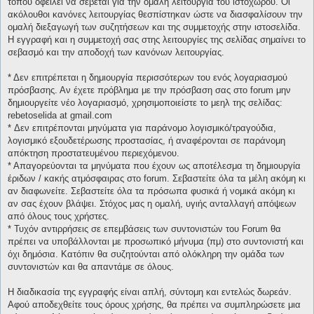
τόπου οφείλει να σέβεται για την ομαλή λειτουργία του ιστοχώρου. Οι
ακόλουθοι κανόνες λειτουργίας θεσπίστηκαν ώστε να διασφαλίσουν την
ομαλή διεξαγωγή των συζητήσεων και της συμμετοχής στην ιστοσελίδα.
Η εγγραφή και η συμμετοχή σας στης λειτουργίες της σελίδας σημαίνει το
σεβασμό και την αποδοχή των κανόνων λειτουργίας.
* Δεν επιτρέπεται η δημιουργία περισσότερων του ενός λογαριασμού
πρόσβασης. Αν έχετε πρόβλημα με την πρόσβαση σας στο forum μην
δημιουργείτε νέο λογαριασμό, χρησιμοποιείστε το μεηλ της σελίδας:
rebetoselida at gmail.com
* Δεν επιτρέπονται μηνύματα για παράνομο λογισμικό/τραγούδια,
λογισμικό εξουδετέρωσης προστασίας, ή αναφέρονται σε παράνομη
απόκτηση προστατευμένου περιεχόμενου.
* Απαγορεύονται τα μηνύματα που έχουν ως αποτέλεσμα τη δημιουργία
έριδων / κακής ατμόσφαιρας στο forum. Σεβαστείτε όλα τα μέλη ακόμη κι
αν διαφωνείτε. Σεβαστείτε όλα τα πρόσωπα φυσικά ή νομικά ακόμη κι
αν σας έχουν βλάψει. Στόχος μας η ομαλή, υγιής ανταλλαγή απόψεων
από όλους τους χρήστες.
* Τυχόν αντιρρήσεις σε επεμβάσεις των συντονιστών του Forum θα
πρέπει να υποβάλλονται με προσωπικό μήνυμα (πμ) στο συντονιστή και
όχι δημόσια. Κατόπιν θα συζητούνται από ολόκληρη την ομάδα των
συντονιστών και θα απαντάμε σε όλους.
Η διαδικασία της εγγραφής είναι απλή, σύντομη και εντελώς δωρεάν.
Αφού αποδεχθείτε τους όρους χρήσης, θα πρέπει να συμπληρώσετε μια