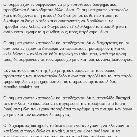
Οι συμμετέχοντες συμφωνούν να μην τοποθετούν δυσφημιστικό,
προσβλητικό ή οποιοδήποτε άλλο υλικό. Οι συμμετέχοντες κατανοούν
και αποδέχονται ότι η ιστοσελίδα διατηρεί σε κάθε περίπτωση το
δικαίωμα οι διαχειριστές και οι συντονιστές να διορθώνουν τις
προσβλητικές λέξεις, να διαγράφουν εξ' ολοκλήρου τα προσβλητικά ή
ανάρμοστα μηνύματα ή συνδέσμους προς παράνομο υλικό.
Οι συμμετέχοντες κατανοούν και αποδέχονται ότι οι διαχειριστές και οι
συντονιστές έχουν το δικαίωμα να αφαιρέσουν, μεταφέρουν ή και να
«κλειδώσουν» σχόλια σε κάθε περιοχή του site, που, κατά την κρίση
τους, δε συμφωνούν με τους όρους χρήσης και τους κανόνες λειτουργίας.
Εάν κάποιος επισκέπτης / χρήστης δε συμφωνεί με τους όρους
προστασίας των προσωπικών δεδομένων που προβλέπονται στο παρόν
τμήμα οφείλει να μη χρησιμοποιεί τις υπηρεσίες της ιστοσελίδας
rebetiko.sealabs.net.
Οι συμμετέχοντες κατανοούν και αποδέχονται ότι η ιστοσελίδα διατηρεί
το αποκλειστικό δικαίωμα να απαγορεύσει την πρόσβαση στο forum
(ban) στα μέλη που έχουν παραβιάσει το γράμμα ή το πνεύμα των όρων
χρήσης και των κανόνων λειτουργίας.
Οι διαχειριστές διατηρούν το δικαίωματα να ανοίγουν ή να κλείνουν το
κατέβασμα τραγουδιών σε τυχαίες μέρες και ώρες ανάλογα με τα
κατεβάσματα τα οποία επιτρέπονται στη σελίδα, ανάλογα με τη