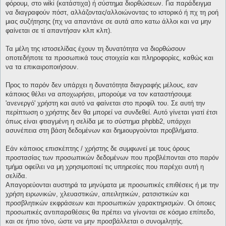
φόρουμ, στο wiki (κατάστιχα) ή σύστημα διορθώσεων. Για παράδειγμα
να διαγραφούν πόστ, αλλάζοντας/αλλοιώνοντας το ιστορικό ή πχ τη ροή
μιας συζήτησης (πχ να απαντάνε σε αυτά απο κατω άλλοι και να μην
φαίνεται σε τί απαντήσαν κλπ κλπ).
Τα μέλη της ιστοσελίδας έχουν τη δυνατότητα να διορθώσουν
οποτεδήποτε τα προσωπικά τους στοιχεία και πληροφορίες, καθώς και
να τα επικαιροποιήσουν.
Προς το παρόν δεν υπάρχει η δυνατότητα διαγραφής μέλους, εαν
κάποιος θέλει να αποχωρήσει, μπορούμε να τον καταστήσουμε
'ανενεργό' χρήστη και αυτό να φαίνεται στο προφίλ του. Σε αυτή την
περίπτωση ο χρήστης δεν θα μπορεί να συνδεθεί. Αυτό γίνεται γιατί έτσι
όπως είναι φτιαγμένη η σελίδα με το σύστημα phpbb2, υπάρχει
ασυνέπεια στη βάση δεδομένων και δημιουργούνται προβλήματα.
Εάν κάποιος επισκέπτης / χρήστης δε συμφωνεί με τους όρους
προστασίας των προσωπικών δεδομένων που προβλέπονται στο παρόν
τμήμα οφείλει να μη χρησιμοποιεί τις υπηρεσίες που παρέχει αυτή η
σελίδα.
Απαγορεύονται αυστηρά τα μηνύματα με προσωπικές επιθέσεις ή με την
χρήση ειρωνικών, χλευαστικών, απειλητικών, ρατσιστικών και
προσβλητικών εκφράσεων και προσωπικών χαρακτηρισμών. Οι όποιες
προσωπικές αντιπαραθέσεις θα πρέπει να γίνονται σε κόσμιο επίπεδο,
και σε ήπιο τόνο, ώστε να μην προσβάλλεται ο συνομιλητής.