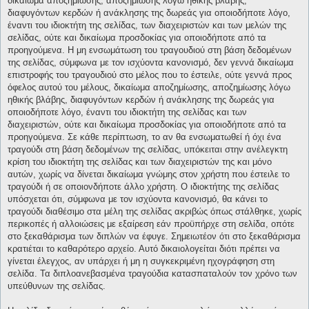
δικαίωμα αποζημίωσης, αποζημίωσης λόγω ηθικής βλάβης,
διαφυγόντων κερδών ή ανάκλησης της δωρεάς για οποιοδήποτε λόγο,
έναντι του ιδιοκτήτη της σελίδας, των διαχειριστών και των μελών της
σελίδας, ούτε και δικαίωμα προσδοκίας για οποιοδήποτε από τα
προηγούμενα. Η μη ενσωμάτωση του τραγουδιού στη βάση δεδομένων
της σελίδας, σύμφωνα με τον ισχύοντα κανονισμό, δεν γεννά δικαίωμα
επιστροφής του τραγουδιού στο μέλος που το έστειλε, ούτε γεννά προς
όφελος αυτού του μέλους, δικαίωμα αποζημίωσης, αποζημίωσης λόγω
ηθικής βλάβης, διαφυγόντων κερδών ή ανάκλησης της δωρεάς για
οποιοδήποτε λόγο, έναντι του ιδιοκτήτη της σελίδας και των
διαχειριστών, ούτε και δικαίωμα προσδοκίας για οποιοδήποτε από τα
προηγούμενα. Σε κάθε περίπτωση, το αν θα ενσωματωθεί ή όχι ένα
τραγούδι στη βάση δεδομένων της σελίδας, υπόκειται στην ανέλεγκτη
κρίση του ιδιοκτήτη της σελίδας και των διαχειριστών της και μόνο
αυτών, χωρίς να δίνεται δικαίωμα γνώμης στον χρήστη που έστειλε το
τραγούδι ή σε οποιονδήποτε άλλο χρήστη. Ο ιδιοκτήτης της σελίδας
υπόσχεται ότι, σύμφωνα με τον ισχύοντα κανονισμό, θα κάνει το
τραγούδι διαθέσιμο στα μέλη της σελίδας ακριβώς όπως στάλθηκε, χωρίς
περικοπές ή αλλοιώσεις με εξαίρεση εάν προϋπήρχε στη σελίδα, οπότε
στο ξεκαθάρισμα των διπλών να έφυγε. Σημειωτέον ότι στο ξεκαθάρισμα
κρατιέται το καθαρότερο αρχείο. Αυτό δικαιολογείται διότι πρέπει να
γίνεται έλεγχος, αν υπάρχει ή μη η συγκεκριμένη ηχογράφηση στη
σελίδα. Τα διπλοανεβασμένα τραγούδια κατασπαταλούν τον χρόνο των
υπεύθυνων της σελίδας.