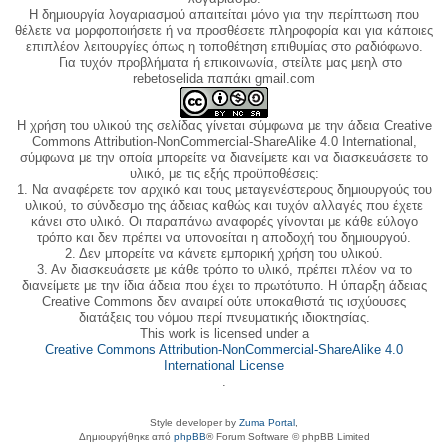
Η δημιουργία λογαριασμού απαιτείται μόνο για την περίπτωση που
θέλετε να μορφοποιήσετε ή να προσθέσετε πληροφορία και για κάποιες
επιπλέον λειτουργίες όπως η τοποθέτηση επιθυμίας στο ραδιόφωνο.
Για τυχόν προβλήματα ή επικοινωνία, στείλτε μας μεηλ στο
rebetoselida παπάκι gmail.com
Η χρήση του υλικού της σελίδας γίνεται σύμφωνα με την άδεια Creative
Commons Attribution-NonCommercial-ShareAlike 4.0 International,
σύμφωνα με την οποία μπορείτε να διανείμετε και να διασκευάσετε το
υλικό, με τις εξής προϋποθέσεις:
1. Να αναφέρετε τον αρχικό και τους μεταγενέστερους δημιουργούς του
υλικού, το σύνδεσμο της άδειας καθώς και τυχόν αλλαγές που έχετε
κάνει στο υλικό. Οι παραπάνω αναφορές γίνονται με κάθε εύλογο
τρόπο και δεν πρέπει να υπονοείται η αποδοχή του δημιουργού.
2. Δεν μπορείτε να κάνετε εμπορική χρήση του υλικού.
3. Αν διασκευάσετε με κάθε τρόπο το υλικό, πρέπει πλέον να το
διανείμετε με την ίδια άδεια που έχει το πρωτότυπο. Η ύπαρξη άδειας
Creative Commons δεν αναιρεί ούτε υποκαθιστά τις ισχύουσες
διατάξεις του νόμου περί πνευματικής ιδιοκτησίας.
This work is licensed under a
Creative Commons Attribution-NonCommercial-ShareAlike 4.0
International License
.
Style developer by
Zuma Portal
,
Δημιουργήθηκε από
phpBB
® Forum Software © phpBB Limited