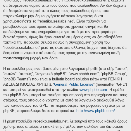
“δικό μας”, “rebetiko.sealabs.net”, “http://rebetiko.sealabs.net”), δέχεστε
ότι δεσμεύεστε νομικά από τους όρους που ακολουθούν. Αν δεν δέχεστε
ότι δεσμεύεστε νομικά από όλους τους ακόλουθους όρους τότε
παρακαλούμε μην δημιουργήσετε κάποιον λογαριασμό και
χρησιμοποιήσετε το “rebetiko.sealabs.net”. Είναι πιθανόν να
μεταβάλλουμε τους όρους οποιαδήποτε χρονική στιγμή και θα
επιδιώξουμε να σας ενημερώσουμε για αυτό με τον προσφορότερο
δυνατό τρόπο, όμως θα ήταν συνετό εκ μέρους σας να ξαναδιαβάζετε
τακτικά την παρούσα σελίδα καθώς η συνεχιζόμενη χρήση του
“rebetiko.sealabs.net” μετά τις εκάστοτε αλλαγές δείχνει πως δέχεστε ότι
δεσμεύεστε νομικά από αυτούς τους όρους με την ανανεωμένη και/ή
τροποποιημένη μορφή των όρων.
Η ιστοσελίδα μας είναι βασισμένη στο λογισμικό phpBB (στο εξής “αυτοί”,
“αυτών”, “αυτούς”, “λογισμικό phpBB”, “www.phpbb.com”, “phpBB Group”,
“phpBB Teams”) που είναι a bulletin board solution κάτω από ΓΕΝΙΚΗ
ΑΔΕΙΑ ΔΗΜΟΣΙΑΣ ΧΡΗΣΗΣ “
General Public License
” (hereinafter “GPL”)
και μπορεί να μεταφορτωθεί από την σελίδα
www.phpbb.com
. Η ομάδα
του phpBB δεν μπορεί να ασκήσει την επιρροή στο περιεχόμενο και τους
στόχους, τους οποίους ο χρήστης με αυτό το λογισμικό ακολουθεί λόγω
των κανονισμών του GPL. Για περισσότερες πληροφορίες σχετικά με το
phpBB, παρακαλούμε δείτε τα παρακάτω:
http://www.phpbb.com/
.
Η ρεμπετοσελίδα rebetiko.sealabs.net, λειτουργεί υπό τους κάτωθι όρους
χρήσης τους οποίους ο επισκέπτης / μέλος των σελίδων του δικτυακού