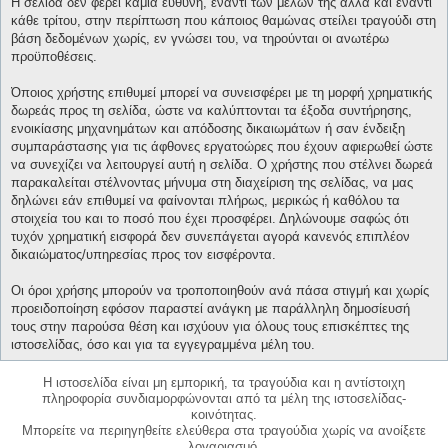
Η σελίδα δεν φέρει καμία ευθύνη, έναντι των μελών της αλλά και έναντι
κάθε τρίτου, στην περίπτωση που κάποιος θαμώνας στείλει τραγούδι στη
βάση δεδομένων χωρίς, εν γνώσει του, να τηρούνται οι ανωτέρω
προϋποθέσεις.
Όποιος χρήστης επιθυμεί μπορεί να συνεισφέρει με τη μορφή χρηματικής
δωρεάς προς τη σελίδα, ώστε να καλύπτονται τα έξοδα συντήρησης,
ενοικίασης μηχανημάτων και απόδοσης δικαιωμάτων ή σαν ένδειξη
συμπαράστασης για τις άφθονες εργατοώρες που έχουν αφιερωθεί ώστε
να συνεχίζει να λειτουργεί αυτή η σελίδα. Ο χρήστης που στέλνει δωρεά
παρακαλείται στέλνοντας μήνυμα στη διαχείριση της σελίδας, να μας
δηλώνει εάν επιθυμεί να φαίνονται πλήρως, μερικώς ή καθόλου τα
στοιχεία του και το ποσό που έχει προσφέρει. Δηλώνουμε σαφώς ότι
τυχόν χρηματική εισφορά δεν συνεπάγεται αγορά κανενός επιπλέον
δικαιώματος/υπηρεσίας προς τον εισφέροντα.
Οι όροι χρήσης μπορούν να τροποποιηθούν ανά πάσα στιγμή και χωρίς
προειδοποίηση εφόσον παραστεί ανάγκη με παράλληλη δημοσίευσή
τους στην παρούσα θέση και ισχύουν για όλους τους επισκέπτες της
ιστοσελίδας, όσο και για τα εγγεγραμμένα μέλη του.
Η ιστοσελίδα είναι μη εμπορική, τα τραγούδια και η αντίστοιχη
πληροφορία συνδιαμορφώνονται από τα μέλη της ιστοσελίδας-
κοινότητας.
Μπορείτε να περιηγηθείτε ελεύθερα στα τραγούδια χωρίς να ανοίξετε
λογαριασμό.