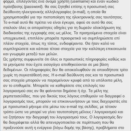
φόρμα, επιλέγοντας ένα όνομα χρήστη (username) και έναν κωδικό
πρόσβασης (password). θα σας ζητηθεί επίσης η προσωπική σας
διεύθυνση ηλεκτρονικής αλληλογραφίας (e-mail), η οποία θα
χρησιμοποιηθεί για την πιστοποίηση της ηλεκτρονικής σας ταυτότητας.
Το e-mail αυτό θα πρέπει να είναι έγκυρο, αφού σε αυτό θα σας
σταλούν όλες οι απαραίτητες οδηγίες για τη δωρεάν ολοκλήρωση της
διαδικασίας της εγγραφής σας ως μέλος. Τα προηγούμενα στοιχεία είναι
υποχρεωτικά, επιπλέον μπορείτε προαιρετικά να συμπληρώσετε επί
πλέον στοιχεία, όπως πχ τόπος, ενδιαφέροντα. Θα ήταν καλό να
συμπληρώσετε και κάποια τέτοια στοιχεία για την καλύτερη επικοινωνία
και γνωριμία μεταξύ των μελών.
Ως χρήστης συμφωνείτε ότι όλες οι προσωπικές πληροφορίες καθώς και
τα μηνύματα που έχετε εισαγάγει αποθηκεύονται σε μια βάση
δεδομένων. Οι πληροφορίες δεν θα αποκαλυφθούν σε οποιοδήποτε τρίτο
χωρίς τη συγκατάθεσή σας. Η e-mail διεύθυνση σας και τα προσωπικά
σας στοιχεία μπορούν να παραμείνουν κρυφά από τα υπόλοιπα μέλη,
αν το επιθυμείτε. Μπορείτε να καθορίσετε στις επιλογές του
λογαριασμού σας αν θα φαίνονται δημόσια ή όχι. Τα μέλη της
ρεμπετοσελίδας, που για δικούς τους λόγους επιθυμούν να διαγραφεί ο
λογαριασμός τους, μπορούν να επικοινωνήσουν με τους διαχειριστές είτε
με προσωπικό μήνυμα είτε μέσω του e-mail της σελίδας, με τέτοιον
τρόπο ώστε να μπορεί να γίνει ταυτοποίηση μέλους / λογαριασμού και
να ζητήσουν την διαγραφή του λογαριασμού τους. Ο λογαριασμός δεν
θα διαγράφεται αλλά θα απενεργοποιείται σε περίπτωση που θα
προξενούσε αυτή η ενέργεια (λόγω δομής της βάσης), προβλήματα στο