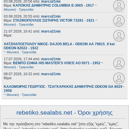
03.08.2026, 20:56
από:
marco21nis
θέμα:
ΚΑΠΟΚΗΣ ΔΗΜΗΤΡΗΣ COLUMBIA E-3665 - 1917
~
Μουσική - Τραγούδια
03.08.2026, 20:55
από:
marco21nis
θέμα:
ΣΤΑΣΙΝΟΠΟΥΛΟΣ ΣΩΤΗΡΗΣ VICTOR 73281 - 1921
~
Μουσική - Τραγούδια
21.07.2026, 16:41
από:
marco21nis
θέμα:
ΧΑΤΖΗΑΠΟΣΤΟΛΟΥ ΝΙΚΟΣ- DAJOS BELA - ODEON AA 79815_9 kai
ODEON 82022 - 1922
~
Μουσική - Τραγούδια
17.07.2026, 17:44
από:
marco21nis
θέμα:
ΒΕΜΠΟ ΣΟΦΙΑ HIS MASTER'S VOICE AO 5071 - 1952
~
Μουσική - Τραγούδια
08.07.2026, 16:32
από:
marco21nis
θέμα:
ΚΑΛΟΜΟΙΡΗΣ ΓΕΩΡΓΙΟΣ - ΤΣΑΓΚΑΡΑΚΗΣ ΔΗΜΗΤΡΗΣ ODEON GA 8029 -
1958
~
Μουσική - Τραγούδια
rebetiko.sealabs.net - Όροι χρήσης
Με την πρόσβαση στο “rebetiko.sealabs.net” (στο εξής “εμείς”, “εμάς”,