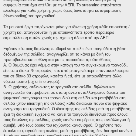
συμφωνία που έχει επέλθει με την ΑΕΠΙ. Το streaming επιτρέπεται
ελεύθερα για κάθε χρήστη, χωρίς όμως δυνατότητα καταφόρτωσης
(downloading) του τραγουδιού.
Τα μουσικά έργα παρέχονται μόνο για ιδιωτική χρήση κάθε επισκέπτη /
χρήστη και απαγορεύεται η με οποιονδήποτε τρόπο περαιτέρω
εκμετάλλευση αυτών χωρίς την σχετική άδεια από την ΑΕΠΙ.
Εφόσον κάποιος θαμώνας επιθυμεί να στείλει ένα τραγούδι στη βάση
δεδομένων της σελίδας, αναγνωρίζει ότι το κάνει με δική του
πρωτοβουλία και ευθύνη και με τις παρακάτω προϋποθέσεις:
Α. Ο θαμώνας έχει νόμιμα στην κατοχή του το συγκεκριμένο τραγούδι,
είτε από δίσκο 78 στροφών, είτε από μεταγενέστερη επανακυκλοφορία
του σε δίσκο 33 στροφών, κασέτα ή cd, είτε με οποιονδήποτε άλλο
νόμιμο τρόπο (πχ online αγορά).
Β. Ο χρήστης, στέλνοντας το τραγούδι στη σελίδα, δηλώνει και
αναγνωρίζει ότι προβαίνει σε άτυπη άνευ ανταλλάγματος δωρεά του
ψηφιακού αντιγράφου του τραγουδιού στη σελίδα και μεταβιβάζει στη
σελίδα (στον ιδιοκτήτη της σελίδας) κάθε δικαίωμα πάνω στο ψηφιακό
αντίγραφο του τραγουδιού. Ο ιδιοκτήτης της σελίδας μετά τη μεταβίβαση,
έχει τη διακριτική ευχέρεια να κάνει το τραγούδι διαθέσιμο προς όλους
τους θαμώνες της σελίδας, χωρίς κανένα εκ μέρους τους αντάλλαγμα ή
αμοιβή, υπό τους όρους του ισχύοντος κανονισμού. Ο χρήστης που
έστειλε το τραγούδι στη σελίδα, μετά τη μεταβίβαση, δεν διατηρεί κανένα