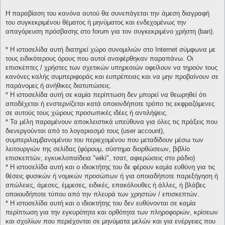
Η παραβίαση του κανόνα αυτού θα συνεπάγεται την άμεση διαγραφή
του συγκεκριμένου θέματος ή μηνύματος και ενδεχομένως την
απαγόρευση πρόσβασης στο forum για τον συγκεκριμένο χρήστη (ban).
* H ιστοσελίδα αυτή διατηρεί χώρο συνομιλιών στο Internet σύμφωνα με
τους ειδικότερους όρους που αυτοί αναφέρθηκαν παραπάνω. Οι
επισκέπτες / χρήστες των σχετικών υπηρεσιών οφείλουν να τηρούν τους
κανόνες καλής συμπεριφοράς και ευπρέπειας και να μην προβαίνουν σε
παράνομες ή ανήθικες διατυπώσεις.
* H ιστοσελίδα αυτή σε καμία περίπτωση δεν μπορεί να θεωρηθεί ότι
αποδέχεται ή ενστερνίζεται κατά οποιονδήποτε τρόπο τις εκφραζόμενες
σε αυτούς τους χώρους προσωπικές ιδέες ή αντιλήψεις.
* Τα μέλη παραμένουν αποκλειστικά υπεύθυνα για όλες τις πράξεις που
διενεργούνται από το λογαριασμό τους (user account),
συμπεριλαμβανομένου του περιεχομένου που μεταδίδουν μέσω των
λειτουργιών της σελίδας (φόρουμ, σύστημα διορθώσεων, βιβλίο
επισκεπτών, εγκυκλοπαίδεια "wiki", τσατ, αφιερώσεις στο ράδιο)
* H ιστοσελίδα αυτή και ο ιδιοκτήτης του δε φέρουν καμία ευθύνη για τις
θέσεις φυσικών ή νομικών προσώπων ή για οποιαδήποτε παρεξήγηση ή
απώλειες, άμεσες, έμμεσες, ειδικές, επακόλουθες ή άλλες, ή βλάβες
οποιουδήποτε τύπου από την πλευρά των χρηστών / επισκεπτών.
* H ιστοσελίδα αυτή και ο ιδιοκτήτης του δεν ευθύνονται σε καμία
περίπτωση για την εγκυρότητα και ορθότητα των πληροφοριών, κρίσεων
και σχολίων που περιέχονται σε μηνύματα μελών και για ενέργειες που