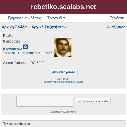
rebetiko.sealabs.net
Γρήγορες συνδέσεις
Τραγούδια
Σύνδεση
Αρχική Σελίδα
Αρχική Συζητήσεων
Αναζήτηση
Radio
8 ακροατές
pageview
Κρασοπίνω
Τούντας Π.
-
Τσανάκος Κ.
- 1937
Δίσκος Columbia DG-6290.
Απευθείας:
https://rebetiko.sealabs.net/radio
Βαθύτερες αναζητήσεις;
Τελευταία θέματα