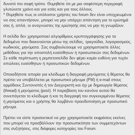
δυνατό πιο σαφή τρόπο. Θυμηθείτε ότι με μια σαφέστερη περιγραφή
γλυτώνετε χρόνο και για εσάς και για τους άλλους.
* Θυμηθείτε πως οι υπόλοιποι χρήστες του forum δεν είναι υποχρεωμένοι
να σας απαντήσουν, μπορεί να μην υπάρχει απάντηση για το ερώτημά
σας ή, απλά, οι αναγνώστες της ερώτησής σας να μην τη γνωρίζουν.
Η σελίδα δεν χρησιμοποιεί αλγορίθμους κρυπτογράφησης για τα
δεδομένα που διακινούνται μέσω της σελίδας, τραγούδια, λογαριασμούς,
κωδικούς, μηνύματα. Σας συμβουλεύουμε να χρησιμοποιείτε άλλες
μεθόδους για την αποστολή ευαίσθητων ή προσωπικών σας δεδομένων.
Σε κάθε περίπτωση η ρεμπετοσελίδα δεν φέρει καμία ευθύνη για τυχόν
απώλειες ευαίσθητων ή προσωπικών δεδομένων.
Οποιαδήποτε απορία για κλείδωμα ή διαγραφή μηνύματος ή θέματος θα
πρέπει να υποβάλλεται με προσωπικό μήνυμα (PM) ή e-mail στους
αρμόδιους Συντονιστές ή τον Διαχειριστή και όχι με δημιουργία θέματος
(thread) ή μηνύματος (post). Η παραβίαση του κανόνα αυτού θα
συνεπάγεται το κλείδωμα ή και τη διαγραφή του συγκεκριμένου θέματος
ή μηνύματος και ο χρήστης θα λαμβάνει προειδοποίηση με προσωπικό
μήνυμα.
Πρέπει να είστε προσεκτικοί να μην χρησιμοποιείτε εκφράσεις εκείνες
που μπορεί να προσβάλλουν την προσωπικότητα των συμμετεχόντων
στις συζητήσεις, στις διάφορες κατηγορίες του Forum.