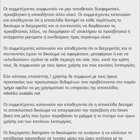
Οι συμμετέχοντες συμφωνούν να μην τοποθετούν δυσφημιστικό,
προσβλητικό ή οποιοδήποτε άλλο υλικό. Οι συμμετέχοντες κατανοούν
και αποδέχονται ότι η ιστοσελίδα διατηρεί σε κάθε περίπτωση το
δικαίωμα οι διαχειριστές και οι συντονιστές να διορθώνουν τις
προσβλητικές λέξεις, να διαγράφουν εξ' ολοκλήρου τα προσβλητικά ή
ανάρμοστα μηνύματα ή συνδέσμους προς παράνομο υλικό.
Οι συμμετέχοντες κατανοούν και αποδέχονται ότι οι διαχειριστές και οι
συντονιστές έχουν το δικαίωμα να αφαιρέσουν, μεταφέρουν ή και να
«κλειδώσουν» σχόλια σε κάθε περιοχή του site, που, κατά την κρίση
τους, δε συμφωνούν με τους όρους χρήσης και τους κανόνες λειτουργίας.
Εάν κάποιος επισκέπτης / χρήστης δε συμφωνεί με τους όρους
προστασίας των προσωπικών δεδομένων που προβλέπονται στο παρόν
τμήμα οφείλει να μη χρησιμοποιεί τις υπηρεσίες της ιστοσελίδας
rebetiko.sealabs.net.
Οι συμμετέχοντες κατανοούν και αποδέχονται ότι η ιστοσελίδα διατηρεί
το αποκλειστικό δικαίωμα να απαγορεύσει την πρόσβαση στο forum
(ban) στα μέλη που έχουν παραβιάσει το γράμμα ή το πνεύμα των όρων
χρήσης και των κανόνων λειτουργίας.
Οι διαχειριστές διατηρούν το δικαίωματα να ανοίγουν ή να κλείνουν το
κατέβασμα τραγουδιών σε τυχαίες μέρες και ώρες ανάλογα με τα