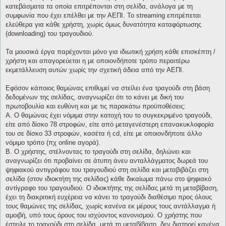
κατεβάσματα τα οποία επιτρέπονται στη σελίδα, ανάλογα με τη
συμφωνία που έχει επέλθει με την ΑΕΠΙ. Το streaming επιτρέπεται
ελεύθερα για κάθε χρήστη, χωρίς όμως δυνατότητα καταφόρτωσης
(downloading) του τραγουδιού.
Τα μουσικά έργα παρέχονται μόνο για ιδιωτική χρήση κάθε επισκέπτη /
χρήστη και απαγορεύεται η με οποιονδήποτε τρόπο περαιτέρω
εκμετάλλευση αυτών χωρίς την σχετική άδεια από την ΑΕΠΙ.
Εφόσον κάποιος θαμώνας επιθυμεί να στείλει ένα τραγούδι στη βάση
δεδομένων της σελίδας, αναγνωρίζει ότι το κάνει με δική του
πρωτοβουλία και ευθύνη και με τις παρακάτω προϋποθέσεις:
Α. Ο θαμώνας έχει νόμιμα στην κατοχή του το συγκεκριμένο τραγούδι,
είτε από δίσκο 78 στροφών, είτε από μεταγενέστερη επανακυκλοφορία
του σε δίσκο 33 στροφών, κασέτα ή cd, είτε με οποιονδήποτε άλλο
νόμιμο τρόπο (πχ online αγορά).
Β. Ο χρήστης, στέλνοντας το τραγούδι στη σελίδα, δηλώνει και
αναγνωρίζει ότι προβαίνει σε άτυπη άνευ ανταλλάγματος δωρεά του
ψηφιακού αντιγράφου του τραγουδιού στη σελίδα και μεταβιβάζει στη
σελίδα (στον ιδιοκτήτη της σελίδας) κάθε δικαίωμα πάνω στο ψηφιακό
αντίγραφο του τραγουδιού. Ο ιδιοκτήτης της σελίδας μετά τη μεταβίβαση,
έχει τη διακριτική ευχέρεια να κάνει το τραγούδι διαθέσιμο προς όλους
τους θαμώνες της σελίδας, χωρίς κανένα εκ μέρους τους αντάλλαγμα ή
αμοιβή, υπό τους όρους του ισχύοντος κανονισμού. Ο χρήστης που
έστειλε το τραγούδι στη σελίδα, μετά τη μεταβίβαση, δεν διατηρεί κανένα