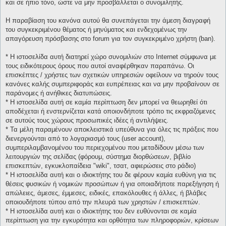
και σε ήπιο τόνο, ώστε να μην προσβάλλεται ο συνομιλητής.
Η παραβίαση του κανόνα αυτού θα συνεπάγεται την άμεση διαγραφή
του συγκεκριμένου θέματος ή μηνύματος και ενδεχομένως την
απαγόρευση πρόσβασης στο forum για τον συγκεκριμένο χρήστη (ban).
* H ιστοσελίδα αυτή διατηρεί χώρο συνομιλιών στο Internet σύμφωνα με
τους ειδικότερους όρους που αυτοί αναφέρθηκαν παραπάνω. Οι
επισκέπτες / χρήστες των σχετικών υπηρεσιών οφείλουν να τηρούν τους
κανόνες καλής συμπεριφοράς και ευπρέπειας και να μην προβαίνουν σε
παράνομες ή ανήθικες διατυπώσεις.
* H ιστοσελίδα αυτή σε καμία περίπτωση δεν μπορεί να θεωρηθεί ότι
αποδέχεται ή ενστερνίζεται κατά οποιονδήποτε τρόπο τις εκφραζόμενες
σε αυτούς τους χώρους προσωπικές ιδέες ή αντιλήψεις.
* Τα μέλη παραμένουν αποκλειστικά υπεύθυνα για όλες τις πράξεις που
διενεργούνται από το λογαριασμό τους (user account),
συμπεριλαμβανομένου του περιεχομένου που μεταδίδουν μέσω των
λειτουργιών της σελίδας (φόρουμ, σύστημα διορθώσεων, βιβλίο
επισκεπτών, εγκυκλοπαίδεια "wiki", τσατ, αφιερώσεις στο ράδιο)
* H ιστοσελίδα αυτή και ο ιδιοκτήτης του δε φέρουν καμία ευθύνη για τις
θέσεις φυσικών ή νομικών προσώπων ή για οποιαδήποτε παρεξήγηση ή
απώλειες, άμεσες, έμμεσες, ειδικές, επακόλουθες ή άλλες, ή βλάβες
οποιουδήποτε τύπου από την πλευρά των χρηστών / επισκεπτών.
* H ιστοσελίδα αυτή και ο ιδιοκτήτης του δεν ευθύνονται σε καμία
περίπτωση για την εγκυρότητα και ορθότητα των πληροφοριών, κρίσεων