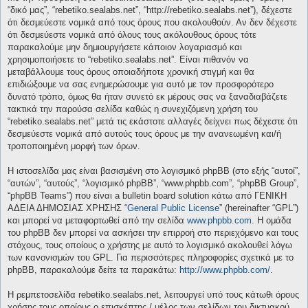
“δικό μας”, “rebetiko.sealabs.net”, “http://rebetiko.sealabs.net”), δέχεστε
ότι δεσμεύεστε νομικά από τους όρους που ακολουθούν. Αν δεν δέχεστε
ότι δεσμεύεστε νομικά από όλους τους ακόλουθους όρους τότε
παρακαλούμε μην δημιουργήσετε κάποιον λογαριασμό και
χρησιμοποιήσετε το “rebetiko.sealabs.net”. Είναι πιθανόν να
μεταβάλλουμε τους όρους οποιαδήποτε χρονική στιγμή και θα
επιδιώξουμε να σας ενημερώσουμε για αυτό με τον προσφορότερο
δυνατό τρόπο, όμως θα ήταν συνετό εκ μέρους σας να ξαναδιαβάζετε
τακτικά την παρούσα σελίδα καθώς η συνεχιζόμενη χρήση του
“rebetiko.sealabs.net” μετά τις εκάστοτε αλλαγές δείχνει πως δέχεστε ότι
δεσμεύεστε νομικά από αυτούς τους όρους με την ανανεωμένη και/ή
τροποποιημένη μορφή των όρων.
Η ιστοσελίδα μας είναι βασισμένη στο λογισμικό phpBB (στο εξής “αυτοί”,
“αυτών”, “αυτούς”, “λογισμικό phpBB”, “www.phpbb.com”, “phpBB Group”,
“phpBB Teams”) που είναι a bulletin board solution κάτω από ΓΕΝΙΚΗ
ΑΔΕΙΑ ΔΗΜΟΣΙΑΣ ΧΡΗΣΗΣ “
General Public License
” (hereinafter “GPL”)
και μπορεί να μεταφορτωθεί από την σελίδα
www.phpbb.com
. Η ομάδα
του phpBB δεν μπορεί να ασκήσει την επιρροή στο περιεχόμενο και τους
στόχους, τους οποίους ο χρήστης με αυτό το λογισμικό ακολουθεί λόγω
των κανονισμών του GPL. Για περισσότερες πληροφορίες σχετικά με το
phpBB, παρακαλούμε δείτε τα παρακάτω:
http://www.phpbb.com/
.
Η ρεμπετοσελίδα rebetiko.sealabs.net, λειτουργεί υπό τους κάτωθι όρους
χρήσης τους οποίους ο επισκέπτης / μέλος των σελίδων του δικτυακού