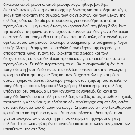
δικαίωμα αποζημίωσης, αποζημίωσης λόγω ηθικής βλάβης,
διαφυγόντων κερδών ή ανάκλησης της δωρεάς για οποιοδήποτε λόγο,
έναντι του ιδιοκτήτη της σελίδας, των διαχειριστών και των μελών της
σελίδας, ούτε και δικαίωμα προσδοκίας για οποιοδήποτε από τα
προηγούμενα. Η μη ενσωμάτωση του τραγουδιού στη βάση δεδομένων
της σελίδας, σύμφωνα με τον ισχύοντα κανονισμό, δεν γεννά δικαίωμα
επιστροφής του τραγουδιού στο μέλος που το έστειλε, ούτε γεννά προς
όφελος αυτού του μέλους, δικαίωμα αποζημίωσης, αποζημίωσης λόγω
ηθικής βλάβης, διαφυγόντων κερδών ή ανάκλησης της δωρεάς για
οποιοδήποτε λόγο, έναντι του ιδιοκτήτη της σελίδας και των
διαχειριστών, ούτε και δικαίωμα προσδοκίας για οποιοδήποτε από τα
προηγούμενα. Σε κάθε περίπτωση, το αν θα ενσωματωθεί ή όχι ένα
τραγούδι στη βάση δεδομένων της σελίδας, υπόκειται στην ανέλεγκτη
κρίση του ιδιοκτήτη της σελίδας και των διαχειριστών της και μόνο
αυτών, χωρίς να δίνεται δικαίωμα γνώμης στον χρήστη που έστειλε το
τραγούδι ή σε οποιονδήποτε άλλο χρήστη. Ο ιδιοκτήτης της σελίδας
υπόσχεται ότι, σύμφωνα με τον ισχύοντα κανονισμό, θα κάνει το
τραγούδι διαθέσιμο στα μέλη της σελίδας ακριβώς όπως στάλθηκε, χωρίς
περικοπές ή αλλοιώσεις με εξαίρεση εάν προϋπήρχε στη σελίδα, οπότε
στο ξεκαθάρισμα των διπλών να έφυγε. Σημειωτέον ότι στο ξεκαθάρισμα
κρατιέται το καθαρότερο αρχείο. Αυτό δικαιολογείται διότι πρέπει να
γίνεται έλεγχος, αν υπάρχει ή μη η συγκεκριμένη ηχογράφηση στη
σελίδα. Τα διπλοανεβασμένα τραγούδια κατασπαταλούν τον χρόνο των
υπεύθυνων της σελίδας.