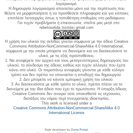
λογαριασμό.
Η δημιουργία λογαριασμού απαιτείται μόνο για την περίπτωση που
θέλετε να μορφοποιήσετε ή να προσθέσετε πληροφορία και για κάποιες
επιπλέον λειτουργίες όπως η τοποθέτηση επιθυμίας στο ραδιόφωνο.
Για τυχόν προβλήματα ή επικοινωνία, στείλτε μας μεηλ στο
rebetoselida παπάκι gmail.com
Η χρήση του υλικού της σελίδας γίνεται σύμφωνα με την άδεια Creative
Commons Attribution-NonCommercial-ShareAlike 4.0 International,
σύμφωνα με την οποία μπορείτε να διανείμετε και να διασκευάσετε το
υλικό, με τις εξής προϋποθέσεις:
1. Να αναφέρετε τον αρχικό και τους μεταγενέστερους δημιουργούς του
υλικού, το σύνδεσμο της άδειας καθώς και τυχόν αλλαγές που έχετε
κάνει στο υλικό. Οι παραπάνω αναφορές γίνονται με κάθε εύλογο
τρόπο και δεν πρέπει να υπονοείται η αποδοχή του δημιουργού.
2. Δεν μπορείτε να κάνετε εμπορική χρήση του υλικού.
3. Αν διασκευάσετε με κάθε τρόπο το υλικό, πρέπει πλέον να το
διανείμετε με την ίδια άδεια που έχει το πρωτότυπο. Η ύπαρξη άδειας
Creative Commons δεν αναιρεί ούτε υποκαθιστά τις ισχύουσες
διατάξεις του νόμου περί πνευματικής ιδιοκτησίας.
This work is licensed under a
Creative Commons Attribution-NonCommercial-ShareAlike 4.0
International License
.
Style developer by
Zuma Portal
,