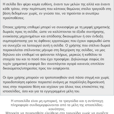
Η σελίδα δεν φέρει καμία ευθύνη, έναντι των μελών της αλλά και έναντι
κάθε τρίτου, στην περίπτωση που κάποιος θαμώνας στείλει τραγούδι στη
βάση δεδομένων χωρίς, εν γνώσει του, να τηρούνται οι ανωτέρω
προϋποθέσεις.
Όποιος χρήστης επιθυμεί μπορεί να συνεισφέρει με τη μορφή χρηματικής
δωρεάς προς τη σελίδα, ώστε να καλύπτονται τα έξοδα συντήρησης,
ενοικίασης μηχανημάτων και απόδοσης δικαιωμάτων ή σαν ένδειξη
συμπαράστασης για τις άφθονες εργατοώρες που έχουν αφιερωθεί ώστε
να συνεχίζει να λειτουργεί αυτή η σελίδα. Ο χρήστης που στέλνει δωρεά
παρακαλείται στέλνοντας μήνυμα στη διαχείριση της σελίδας, να μας
δηλώνει εάν επιθυμεί να φαίνονται πλήρως, μερικώς ή καθόλου τα
στοιχεία του και το ποσό που έχει προσφέρει. Δηλώνουμε σαφώς ότι
τυχόν χρηματική εισφορά δεν συνεπάγεται αγορά κανενός επιπλέον
δικαιώματος/υπηρεσίας προς τον εισφέροντα.
Οι όροι χρήσης μπορούν να τροποποιηθούν ανά πάσα στιγμή και χωρίς
προειδοποίηση εφόσον παραστεί ανάγκη με παράλληλη δημοσίευσή
τους στην παρούσα θέση και ισχύουν για όλους τους επισκέπτες της
ιστοσελίδας, όσο και για τα εγγεγραμμένα μέλη του.
Η ιστοσελίδα είναι μη εμπορική, τα τραγούδια και η αντίστοιχη
πληροφορία συνδιαμορφώνονται από τα μέλη της ιστοσελίδας-
κοινότητας.
Μπορείτε να περιηγηθείτε ελεύθερα στα τραγούδια χωρίς να ανοίξετε