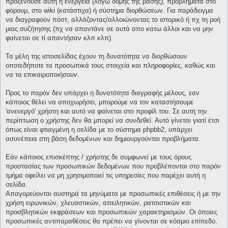
προξενούσε αυτή η ενέργεια (λόγω δομής της βάσης), προβλήματα στο
φόρουμ, στο wiki (κατάστιχα) ή σύστημα διορθώσεων. Για παράδειγμα
να διαγραφούν πόστ, αλλάζοντας/αλλοιώνοντας το ιστορικό ή πχ τη ροή
μιας συζήτησης (πχ να απαντάνε σε αυτά απο κατω άλλοι και να μην
φαίνεται σε τί απαντήσαν κλπ κλπ).
Τα μέλη της ιστοσελίδας έχουν τη δυνατότητα να διορθώσουν
οποτεδήποτε τα προσωπικά τους στοιχεία και πληροφορίες, καθώς και
να τα επικαιροποιήσουν.
Προς το παρόν δεν υπάρχει η δυνατότητα διαγραφής μέλους, εαν
κάποιος θέλει να αποχωρήσει, μπορούμε να τον καταστήσουμε
'ανενεργό' χρήστη και αυτό να φαίνεται στο προφίλ του. Σε αυτή την
περίπτωση ο χρήστης δεν θα μπορεί να συνδεθεί. Αυτό γίνεται γιατί έτσι
όπως είναι φτιαγμένη η σελίδα με το σύστημα phpbb2, υπάρχει
ασυνέπεια στη βάση δεδομένων και δημιουργούνται προβλήματα.
Εάν κάποιος επισκέπτης / χρήστης δε συμφωνεί με τους όρους
προστασίας των προσωπικών δεδομένων που προβλέπονται στο παρόν
τμήμα οφείλει να μη χρησιμοποιεί τις υπηρεσίες που παρέχει αυτή η
σελίδα.
Απαγορεύονται αυστηρά τα μηνύματα με προσωπικές επιθέσεις ή με την
χρήση ειρωνικών, χλευαστικών, απειλητικών, ρατσιστικών και
προσβλητικών εκφράσεων και προσωπικών χαρακτηρισμών. Οι όποιες
προσωπικές αντιπαραθέσεις θα πρέπει να γίνονται σε κόσμιο επίπεδο,