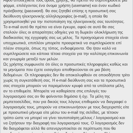
Αφού αποδεχθείτε τους όρους χρήσης, θα πρέπει να συμπληρώσετε μια
φόρμα, επιλέγοντας ένα όνομα χρήστη (username) και έναν κωδικό
πρόσβασης (password). θα σας ζητηθεί επίσης η προσωπική σας
διεύθυνση ηλεκτρονικής αλληλογραφίας (e-mail), η οποία θα
χρησιμοποιηθεί για την πιστοποίηση της ηλεκτρονικής σας ταυτότητας.
Το e-mail αυτό θα πρέπει να είναι έγκυρο, αφού σε αυτό θα σας
σταλούν όλες οι απαραίτητες οδηγίες για τη δωρεάν ολοκλήρωση της
διαδικασίας της εγγραφής σας ως μέλος. Τα προηγούμενα στοιχεία είναι
υποχρεωτικά, επιπλέον μπορείτε προαιρετικά να συμπληρώσετε επί
πλέον στοιχεία, όπως πχ τόπος, ενδιαφέροντα. Θα ήταν καλό να
συμπληρώσετε και κάποια τέτοια στοιχεία για την καλύτερη επικοινωνία
και γνωριμία μεταξύ των μελών.
Ως χρήστης συμφωνείτε ότι όλες οι προσωπικές πληροφορίες καθώς και
τα μηνύματα που έχετε εισαγάγει αποθηκεύονται σε μια βάση
δεδομένων. Οι πληροφορίες δεν θα αποκαλυφθούν σε οποιοδήποτε τρίτο
χωρίς τη συγκατάθεσή σας. Η e-mail διεύθυνση σας και τα προσωπικά
σας στοιχεία μπορούν να παραμείνουν κρυφά από τα υπόλοιπα μέλη,
αν το επιθυμείτε. Μπορείτε να καθορίσετε στις επιλογές του
λογαριασμού σας αν θα φαίνονται δημόσια ή όχι. Τα μέλη της
ρεμπετοσελίδας, που για δικούς τους λόγους επιθυμούν να διαγραφεί ο
λογαριασμός τους, μπορούν να επικοινωνήσουν με τους διαχειριστές είτε
με προσωπικό μήνυμα είτε μέσω του e-mail της σελίδας, με τέτοιον
τρόπο ώστε να μπορεί να γίνει ταυτοποίηση μέλους / λογαριασμού και
να ζητήσουν την διαγραφή του λογαριασμού τους. Ο λογαριασμός δεν
θα διαγράφεται αλλά θα απενεργοποιείται σε περίπτωση που θα