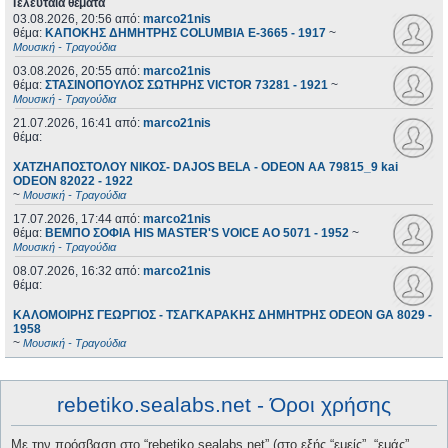
Τελευταία θέματα
03.08.2026, 20:56
από:
marco21nis
θέμα:
ΚΑΠΟΚΗΣ ΔΗΜΗΤΡΗΣ COLUMBIA E-3665 - 1917
~
Μουσική - Τραγούδια
03.08.2026, 20:55
από:
marco21nis
θέμα:
ΣΤΑΣΙΝΟΠΟΥΛΟΣ ΣΩΤΗΡΗΣ VICTOR 73281 - 1921
~
Μουσική - Τραγούδια
21.07.2026, 16:41
από:
marco21nis
θέμα:
ΧΑΤΖΗΑΠΟΣΤΟΛΟΥ ΝΙΚΟΣ- DAJOS BELA - ODEON AA 79815_9 kai
ODEON 82022 - 1922
~
Μουσική - Τραγούδια
17.07.2026, 17:44
από:
marco21nis
θέμα:
ΒΕΜΠΟ ΣΟΦΙΑ HIS MASTER'S VOICE AO 5071 - 1952
~
Μουσική - Τραγούδια
08.07.2026, 16:32
από:
marco21nis
θέμα:
ΚΑΛΟΜΟΙΡΗΣ ΓΕΩΡΓΙΟΣ - ΤΣΑΓΚΑΡΑΚΗΣ ΔΗΜΗΤΡΗΣ ODEON GA 8029 -
1958
~
Μουσική - Τραγούδια
rebetiko.sealabs.net - Όροι χρήσης
Με την πρόσβαση στο “rebetiko.sealabs.net” (στο εξής “εμείς”, “εμάς”,