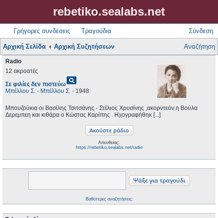
rebetiko.sealabs.net
Γρήγορες συνδέσεις
Τραγούδια
Σύνδεση
Αρχική Σελίδα
Αρχική Συζητήσεων
Αναζήτηση
Radio
12 ακροατές
pageview
Σε φιλίες δεν πιστεύω
Μπέλλου Σ.
-
Μπέλλου Σ.
- 1948
Μπουζούκια οι Βασίλης Τσιτσάνης - Στέλιος Χρυσίνης ,ακορντεόν η Βούλα
Δερεμπεη και κιθάρα ο Κώστας Καρίπης . Ηχογραφήθηκ [...]
Απευθείας:
https://rebetiko.sealabs.net/radio
Βαθύτερες αναζητήσεις;