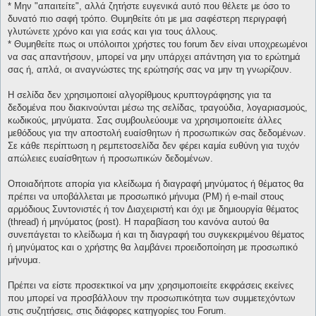
* Μην "απαιτείτε", αλλά ζητήστε ευγενικά αυτό που θέλετε με όσο το
δυνατό πιο σαφή τρόπο. Θυμηθείτε ότι με μια σαφέστερη περιγραφή
γλυτώνετε χρόνο και για εσάς και για τους άλλους.
* Θυμηθείτε πως οι υπόλοιποι χρήστες του forum δεν είναι υποχρεωμένοι
να σας απαντήσουν, μπορεί να μην υπάρχει απάντηση για το ερώτημά
σας ή, απλά, οι αναγνώστες της ερώτησής σας να μην τη γνωρίζουν.
Η σελίδα δεν χρησιμοποιεί αλγορίθμους κρυπτογράφησης για τα
δεδομένα που διακινούνται μέσω της σελίδας, τραγούδια, λογαριασμούς,
κωδικούς, μηνύματα. Σας συμβουλεύουμε να χρησιμοποιείτε άλλες
μεθόδους για την αποστολή ευαίσθητων ή προσωπικών σας δεδομένων.
Σε κάθε περίπτωση η ρεμπετοσελίδα δεν φέρει καμία ευθύνη για τυχόν
απώλειες ευαίσθητων ή προσωπικών δεδομένων.
Οποιαδήποτε απορία για κλείδωμα ή διαγραφή μηνύματος ή θέματος θα
πρέπει να υποβάλλεται με προσωπικό μήνυμα (PM) ή e-mail στους
αρμόδιους Συντονιστές ή τον Διαχειριστή και όχι με δημιουργία θέματος
(thread) ή μηνύματος (post). Η παραβίαση του κανόνα αυτού θα
συνεπάγεται το κλείδωμα ή και τη διαγραφή του συγκεκριμένου θέματος
ή μηνύματος και ο χρήστης θα λαμβάνει προειδοποίηση με προσωπικό
μήνυμα.
Πρέπει να είστε προσεκτικοί να μην χρησιμοποιείτε εκφράσεις εκείνες
που μπορεί να προσβάλλουν την προσωπικότητα των συμμετεχόντων
στις συζητήσεις, στις διάφορες κατηγορίες του Forum.