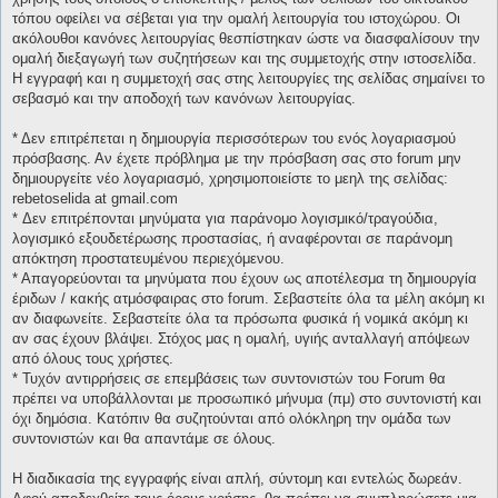
τόπου οφείλει να σέβεται για την ομαλή λειτουργία του ιστοχώρου. Οι
ακόλουθοι κανόνες λειτουργίας θεσπίστηκαν ώστε να διασφαλίσουν την
ομαλή διεξαγωγή των συζητήσεων και της συμμετοχής στην ιστοσελίδα.
Η εγγραφή και η συμμετοχή σας στης λειτουργίες της σελίδας σημαίνει το
σεβασμό και την αποδοχή των κανόνων λειτουργίας.
* Δεν επιτρέπεται η δημιουργία περισσότερων του ενός λογαριασμού
πρόσβασης. Αν έχετε πρόβλημα με την πρόσβαση σας στο forum μην
δημιουργείτε νέο λογαριασμό, χρησιμοποιείστε το μεηλ της σελίδας:
rebetoselida at gmail.com
* Δεν επιτρέπονται μηνύματα για παράνομο λογισμικό/τραγούδια,
λογισμικό εξουδετέρωσης προστασίας, ή αναφέρονται σε παράνομη
απόκτηση προστατευμένου περιεχόμενου.
* Απαγορεύονται τα μηνύματα που έχουν ως αποτέλεσμα τη δημιουργία
έριδων / κακής ατμόσφαιρας στο forum. Σεβαστείτε όλα τα μέλη ακόμη κι
αν διαφωνείτε. Σεβαστείτε όλα τα πρόσωπα φυσικά ή νομικά ακόμη κι
αν σας έχουν βλάψει. Στόχος μας η ομαλή, υγιής ανταλλαγή απόψεων
από όλους τους χρήστες.
* Τυχόν αντιρρήσεις σε επεμβάσεις των συντονιστών του Forum θα
πρέπει να υποβάλλονται με προσωπικό μήνυμα (πμ) στο συντονιστή και
όχι δημόσια. Κατόπιν θα συζητούνται από ολόκληρη την ομάδα των
συντονιστών και θα απαντάμε σε όλους.
Η διαδικασία της εγγραφής είναι απλή, σύντομη και εντελώς δωρεάν.