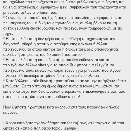
και σχολίων που περιέχονται σε μηνύματα μελών και για ενέργειες που
θα είναι αποτέλεσμα μηνυμάτων ή και συμβουλών που παρέχονται από
μηνύματα μελών στο forum του.
* Συνεπώς, οι επισκέπτες / χρήστες της ιστοσελίδας, χρησιμοποιώντας
τις υπηρεσίες του με δική τους πρωτοβουλία, αναλαμβάνουν και τη
σχετική ευθύνη διασταύρωσης των παρεχομένων πληροφοριών με τις
πηγές.
* H ιστοσελίδα αυτή δεν φέρει καμία ευθύνη ή υποχρέωση για την
διαγραφή, φθορά η αποτυχία αποθήκευσης αρχείων ή άλλου
περιεχομένου το οποίο διατηρείται ή διακινείται μέσω οποιασδήποτε
σελίδας ή υπηρεσίας του δικτυακού του τόπου.
* H ιστοσελίδα αυτή και ο ιδιοκτήτης του δεν ευθύνονται για το
περιεχόμενο άλλων sites για τα οποία δεν μπορεί να ελεγχθεί το
περιεχόμενό τους, καθώς και καμία ευθύνη για μηνύματα που θίγουν
πνευματικά δικαιώματα τρίτων ή κατοχυρωμένου υλικού.
* Καταβάλλεται κάθε δυνατή προσπάθεια ώστε να μην υπάρξουν τέτοια
μηνύματα. Σε περίπτωση όμως δημοσίευσης τέτοιων μηνυμάτων, αν
είστε ο κάτοχος των δικαιωμάτων μπορείτε να επικοινωνήσετε μαζί μας
στο e-mail μας, ώστε να αποσυρθούν άμεσα!
Πριν ζητήσετε / ρωτήσετε κάτι ακολουθήστε τους παρακάτω απλούς
κανόνες:
* Χρησιμοποιήστε την Αναζήτηση του forum(Ίσως να υπάρχει αυτό που
ζητάτε σε κάποιο παλιότερο topic / μήνυμα).