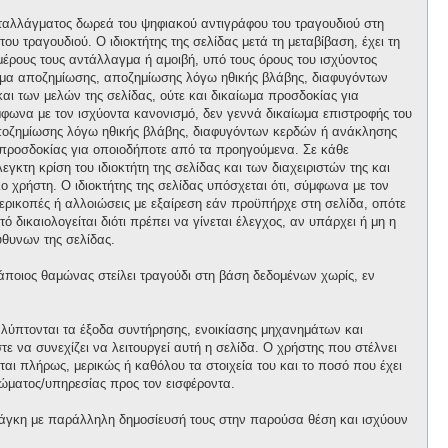
ανταλλάγματος δωρεά του ψηφιακού αντιγράφου του τραγουδιού στη
ου τραγουδιού. Ο ιδιοκτήτης της σελίδας μετά τη μεταβίβαση, έχει τη
 μέρους τους αντάλλαγμα ή αμοιβή, υπό τους όρους του ισχύοντος
αίωμα αποζημίωσης, αποζημίωσης λόγω ηθικής βλάβης, διαφυγόντων
και των μελών της σελίδας, ούτε και δικαίωμα προσδοκίας για
φωνα με τον ισχύοντα κανονισμό, δεν γεννά δικαίωμα επιστροφής του
 αποζημίωσης λόγω ηθικής βλάβης, διαφυγόντων κερδών ή ανάκλησης
μα προσδοκίας για οποιοδήποτε από τα προηγούμενα. Σε κάθε
κτη κρίση του ιδιοκτήτη της σελίδας και των διαχειριστών της και
ο χρήστη. Ο ιδιοκτήτης της σελίδας υπόσχεται ότι, σύμφωνα με τον
περικοπές ή αλλοιώσεις με εξαίρεση εάν προϋπήρχε στη σελίδα, οπότε
 δικαιολογείται διότι πρέπει να γίνεται έλεγχος, αν υπάρχει ή μη η
θυνων της σελίδας.
κάποιος θαμώνας στείλει τραγούδι στη βάση δεδομένων χωρίς, εν
αλύπτονται τα έξοδα συντήρησης, ενοικίασης μηχανημάτων και
 να συνεχίζει να λειτουργεί αυτή η σελίδα. Ο χρήστης που στέλνει
ται πλήρως, μερικώς ή καθόλου τα στοιχεία του και το ποσό που έχει
ώματος/υπηρεσίας προς τον εισφέροντα.
άγκη με παράλληλη δημοσίευσή τους στην παρούσα θέση και ισχύουν