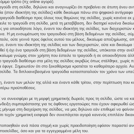
νόμιμο τρόπο (πχ online αγορά).
ραγούδι στη σελίδα, δηλώνει και αναγνωρίζει ότι προβαίνει σε άτυπη άνευ 
δα (στον ιδιοκτήτη της σελίδας) κάθε δικαίωμα πάνω στο ψηφιακό αντίγραφο τ
ο τραγούδι διαθέσιμο προς όλους τους θαμώνες της σελίδας, χωρίς κανένα εκ
ειλε το τραγούδι στη σελίδα, μετά τη μεταβίβαση, δεν διατηρεί κανένα δικ
για οποιοδήποτε λόγο, έναντι του ιδιοκτήτη της σελίδας, των διαχειριστών 
α. Η μη ενσωμάτωση του τραγουδιού στη βάση δεδομένων της σελίδας, σύμ
στειλε, ούτε γεννά προς όφελος αυτού του μέλους, δικαίωμα αποζημίωσης,
ο, έναντι του ιδιοκτήτη της σελίδας και των διαχειριστών, ούτε και δικαίω
ί ή όχι ένα τραγούδι στη βάση δεδομένων της σελίδας, υπόκειται στην ανέλεγ
ικαίωμα γνώμης στον χρήστη που έστειλε το τραγούδι ή σε οποιονδήποτε άλλ
το τραγούδι διαθέσιμο στα μέλη της σελίδας ακριβώς όπως στάλθηκε, χωρίς 
έφυγε. Σημειωτέον ότι στο ξεκαθάρισμα κρατιέται το καθαρότερο αρχείο. Αυτό
σελίδα. Τα διπλοανεβασμένα τραγούδια κατασπαταλούν τον χρόνο των υπεύ
η, έναντι των μελών της αλλά και έναντι κάθε τρίτου, στην περίπτωση που 
νωτέρω προϋποθέσεις.
ί να συνεισφέρει με τη μορφή χρηματικής δωρεάς προς τη σελίδα, ώστε να κ
δειξη συμπαράστασης για τις άφθονες εργατοώρες που έχουν αφιερωθεί ώστε
μήνυμα στη διαχείριση της σελίδας, να μας δηλώνει εάν επιθυμεί να φαίνον
ι τυχόν χρηματική εισφορά δεν συνεπάγεται αγορά κανενός επιπλέον δικαι
οποποιηθούν ανά πάσα στιγμή και χωρίς προειδοποίηση εφόσον παραστεί αν
ιστοσελίδας, όσο και για τα εγγεγραμμένα μέλη του.