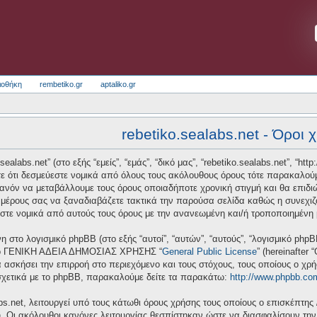
ιοθήκη
rembetiko.gr
aptaliko.gr
rebetiko.sealabs.net - Όροι 
alabs.net” (στο εξής “εμείς”, “εμάς”, “δικό μας”, “rebetiko.sealabs.net”, “htt
ε ότι δεσμεύεστε νομικά από όλους τους ακόλουθους όρους τότε παρακαλούμ
πιθανόν να μεταβάλλουμε τους όρους οποιαδήποτε χρονική στιγμή και θα επι
μέρους σας να ξαναδιαβάζετε τακτικά την παρούσα σελίδα καθώς η συνεχιζόμ
ύεστε νομικά από αυτούς τους όρους με την ανανεωμένη και/ή τροποποιημένη
νη στο λογισμικό phpBB (στο εξής “αυτοί”, “αυτών”, “αυτούς”, “λογισμικό ph
 από ΓΕΝΙΚΗ ΑΔΕΙΑ ΔΗΜΟΣΙΑΣ ΧΡΗΣΗΣ “
General Public License
” (hereinafter
 ασκήσει την επιρροή στο περιεχόμενο και τους στόχους, τους οποίους ο χρ
σχετικά με το phpBB, παρακαλούμε δείτε τα παρακάτω:
http://www.phpbb.co
bs.net, λειτουργεί υπό τους κάτωθι όρους χρήσης τους οποίους ο επισκέπτης 
υ. Οι ακόλουθοι κανόνες λειτουργίας θεσπίστηκαν ώστε να διασφαλίσουν τη