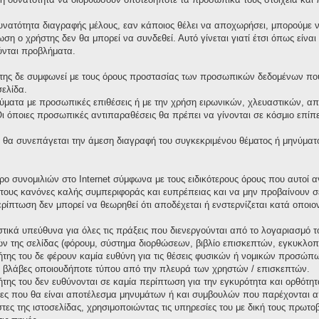
υνατότητα διαγραφής μέλους, εαν κάποιος θέλει να αποχωρήσει, μπορούμε να
ωση ο χρήστης δεν θα μπορεί να συνδεθεί. Αυτό γίνεται γιατί έτσι όπως είνα
ύνται προβλήματα.
της δε συμφωνεί με τους όρους προστασίας των προσωπικών δεδομένων που 
σελίδα.
ματα με προσωπικές επιθέσεις ή με την χρήση ειρωνικών, χλευαστικών, απ
όποιες προσωπικές αντιπαραθέσεις θα πρέπει να γίνονται σε κόσμιο επίπεδ
θα συνεπάγεται την άμεση διαγραφή του συγκεκριμένου θέματος ή μηνύματ
χώρο συνομιλιών στο Internet σύμφωνα με τους ειδικότερους όρους που αυτο
τους κανόνες καλής συμπεριφοράς και ευπρέπειας και να μην προβαίνουν σ
περίπτωση δεν μπορεί να θεωρηθεί ότι αποδέχεται ή ενστερνίζεται κατά οπο
τικά υπεύθυνα για όλες τις πράξεις που διενεργούνται από το λογαριασμό τ
ν της σελίδας (φόρουμ, σύστημα διορθώσεων, βιβλίο επισκεπτών, εγκυκλοπαί
κτήτης του δε φέρουν καμία ευθύνη για τις θέσεις φυσικών ή νομικών προσώ
 ή βλάβες οποιουδήποτε τύπου από την πλευρά των χρηστών / επισκεπτών.
κτήτης του δεν ευθύνονται σε καμία περίπτωση για την εγκυρότητα και ορθότ
ιες που θα είναι αποτέλεσμα μηνυμάτων ή και συμβουλών που παρέχονται α
στες της ιστοσελίδας, χρησιμοποιώντας τις υπηρεσίες του με δική τους πρω