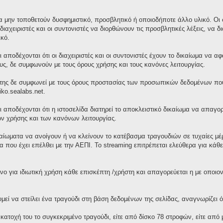
 μην τοποθετούν δυσφημιστικό, προσβλητικό ή οποιοδήποτε άλλο υλικό. Οι σ
διαχειριστές και οι συντονιστές να διορθώνουν τις προσβλητικές λέξεις, ν
κό.
 αποδέχονται ότι οι διαχειριστές και οι συντονιστές έχουν το δικαίωμα να 
τους, δε συμφωνούν με τους όρους χρήσης και τους κανόνες λειτουργίας.
της δε συμφωνεί με τους όρους προστασίας των προσωπικών δεδομένων που 
iko.sealabs.net.
ι αποδέχονται ότι η ιστοσελίδα διατηρεί το αποκλειστικό δικαίωμα να απαγ
ν χρήσης και των κανόνων λειτουργίας.
ικαίωματα να ανοίγουν ή να κλείνουν το κατέβασμα τραγουδιών σε τυχαίες μ
 που έχει επέλθει με την ΑΕΠΙ. Το streaming επιτρέπεται ελεύθερα για κά
νο για ιδιωτική χρήση κάθε επισκέπτη /χρήστη και απαγορεύεται η με οποι
ί να στείλει ένα τραγούδι στη βάση δεδομένων της σελίδας, αναγνωρίζει ότ
 κατοχή του το συγκεκριμένο τραγούδι, είτε από δίσκο 78 στροφών, είτε απ