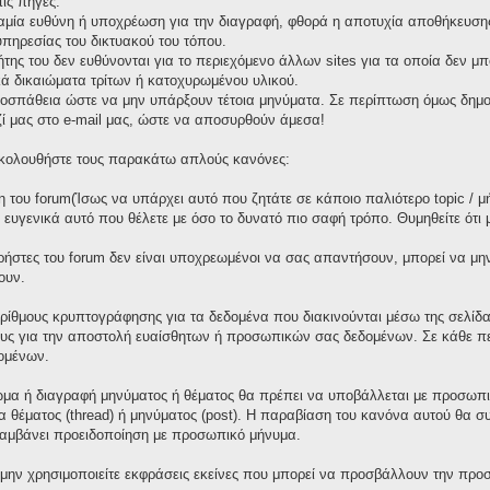
ις πηγές.
καμία ευθύνη ή υποχρέωση για την διαγραφή, φθορά η αποτυχία αποθήκευσης 
πηρεσίας του δικτυακού του τόπου.
τήτης του δεν ευθύνονται για το περιεχόμενο άλλων sites για τα οποία δεν μ
ά δικαιώματα τρίτων ή κατοχυρωμένου υλικού.
οσπάθεια ώστε να μην υπάρξουν τέτοια μηνύματα. Σε περίπτωση όμως δημοσ
ζί μας στο e-mail μας, ώστε να αποσυρθούν άμεσα!
 ακολουθήστε τους παρακάτω απλούς κανόνες:
 του forum(Ίσως να υπάρχει αυτό που ζητάτε σε κάποιο παλιότερο topic / μ
ε ευγενικά αυτό που θέλετε με όσο το δυνατό πιο σαφή τρόπο. Θυμηθείτε ότι
χρήστες του forum δεν είναι υποχρεωμένοι να σας απαντήσουν, μπορεί να μη
ουν.
ορίθμους κρυπτογράφησης για τα δεδομένα που διακινούνται μέσω της σελίδ
ους για την αποστολή ευαίσθητων ή προσωπικών σας δεδομένων. Σε κάθε πε
ομένων.
μα ή διαγραφή μηνύματος ή θέματος θα πρέπει να υποβάλλεται με προσωπικ
γία θέματος (thread) ή μηνύματος (post). Η παραβίαση του κανόνα αυτού θα 
λαμβάνει προειδοποίηση με προσωπικό μήνυμα.
 μην χρησιμοποιείτε εκφράσεις εκείνες που μπορεί να προσβάλλουν την προσ