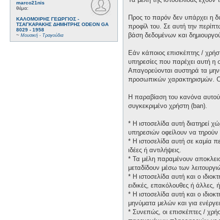
marco21nis
θέμα:
Προς το παρόν δεν υπάρχει η δ
ΚΑΛΟΜΟΙΡΗΣ ΓΕΩΡΓΙΟΣ -
ΤΣΑΓΚΑΡΑΚΗΣ ΔΗΜΗΤΡΗΣ ODEON GA
προφίλ του. Σε αυτή την περίπτ
8029 - 1958
βάση δεδομένων και δημιουργο
~
Μουσική - Τραγούδια
Εάν κάποιος επισκέπτης / χρήσ
υπηρεσίες που παρέχει αυτή η 
Απαγορεύονται αυστηρά τα μηνύ
προσωπικών χαρακτηρισμών. Οι 
Η παραβίαση του κανόνα αυτού 
συγκεκριμένο χρήστη (ban).
* H ιστοσελίδα αυτή διατηρεί 
υπηρεσιών οφείλουν να τηρούν 
* H ιστοσελίδα αυτή σε καμία 
ιδέες ή αντιλήψεις.
* Τα μέλη παραμένουν αποκλεισ
μεταδίδουν μέσω των λειτουργιώ
* H ιστοσελίδα αυτή και ο ιδιο
ειδικές, επακόλουθες ή άλλες,
* H ιστοσελίδα αυτή και ο ιδιο
μηνύματα μελών και για ενέργε
* Συνεπώς, οι επισκέπτες / χρή