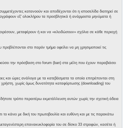
υμμετέχοντες κατανοούν και αποδέχονται ότι η ιστοσελίδα διατηρεί σε
α διαγράφουν εξ' ολοκλήρου τα προσβλητικά ή ανάρμοστα μηνύματα ή
αφαιρέσουν, μεταφέρουν ή και να «κλειδώσουν» σχόλια σε κάθε περιοχή
προβλέπονται στο παρόν τμήμα οφείλει να μη χρησιμοποιεί τις
ορεύσει την πρόσβαση στο forum (ban) στα μέλη που έχουν παραβιάσει
έρες και ώρες ανάλογα με τα κατεβάσματα τα οποία επιτρέπονται στη
θε χρήστη, χωρίς όμως δυνατότητα καταφόρτωσης (downloading) του
ονδήποτε τρόπο περαιτέρω εκμετάλλευση αυτών χωρίς την σχετική άδεια
ι το κάνει με δική του πρωτοβουλία και ευθύνη και με τις παρακάτω
ό μεταγενέστερη επανακυκλοφορία του σε δίσκο 33 στροφών, κασέτα ή