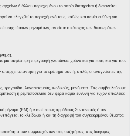
αρχείων ή άλλου περιεχομένου το οποίο διατηρείται ή διακινείται
πορεί να ελεγχθεί το περιεχόμενό τους, καθώς και καμία ευθύνη για
ίευσης τέτοιων μηνυμάτων, αν είστε ο κάτοχος των δικαιωμάτων
ήνυμα).
 με μια σαφέστερη περιγραφή γλυτώνετε χρόνο και για εσάς και για τους
ν υπάρχει απάντηση για το ερώτημά σας ή, απλά, οι αναγνώστες της
ας, τραγούδια, λογαριασμούς, κωδικούς, μηνύματα. Σας συμβουλεύουμε
ρίπτωση η ρεμπετοσελίδα δεν φέρει καμία ευθύνη για τυχόν απώλειες
ό μήνυμα (PM) ή e-mail στους αρμόδιους Συντονιστές ή τον
συνεπάγεται το κλείδωμα ή και τη διαγραφή του συγκεκριμένου θέματος
ωπικότητα των συμμετεχόντων στις συζητήσεις, στις διάφορες