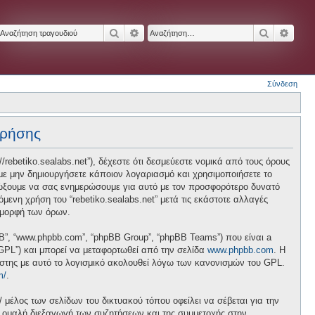
Αναζήτηση
Ειδική αναζήτηση
Αναζήτησ
Ειδικ
Σύνδεση
χρήσης
p://rebetiko.sealabs.net”), δέχεστε ότι δεσμεύεστε νομικά από τους όρους
ε μην δημιουργήσετε κάποιον λογαριασμό και χρησιμοποιήσετε το
διώξουμε να σας ενημερώσουμε για αυτό με τον προσφορότερο δυνατό
ενη χρήση του “rebetiko.sealabs.net” μετά τις εκάστοτε αλλαγές
 μορφή των όρων.
pBB”, “www.phpbb.com”, “phpBB Group”, “phpBB Teams”) που είναι a
 “GPL”) και μπορεί να μεταφορτωθεί από την σελίδα
www.phpbb.com
. Η
ήστης με αυτό το λογισμικό ακολουθεί λόγω των κανονισμών του GPL.
m/
.
/ μέλος των σελίδων του δικτυακού τόπου οφείλει να σέβεται για την
ν ομαλή διεξαγωγή των συζητήσεων και της συμμετοχής στην