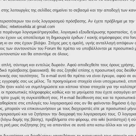
στης λειτουργίες της σελίδας σημαίνει το σεβασμό και την αποδοχή των καν
α περισσότερων του ενός λογαριασμού πρόσβασης. Αν έχετε πρόβλημα με την
ίδας: rebetoselida at gmail.com
ια παράνομο λογισμικό/τραγούδια, λογισμικό εξουδετέρωσης προστασίας, ή
υ έχουν ως αποτέλεσμα τη δημιουργία έριδων / κακής ατμόσφαιρας στο foru
 κι αν σας έχουν βλάψει. Στόχος μας η ομαλή, υγιής ανταλλαγή απόψεων α
σεις των συντονιστών του Forum θα πρέπει να υποβάλλονται με προσωπικό μή
υντονιστών και θα απαντάμε σε όλους.
αι απλή, σύντομη και εντελώς δωρεάν. Αφού αποδεχθείτε τους όρους χρήσης
δικό πρόσβασης (password). θα σας ζητηθεί επίσης η προσωπική σας διεύθυν
ονικής σας ταυτότητας. Το e-mail αυτό θα πρέπει να είναι έγκυρο, αφού σε 
ς εγγραφής σας ως μέλος. Τα προηγούμενα στοιχεία είναι υποχρεωτικά, επιπ
Θα ήταν καλό να συμπληρώσετε και κάποια τέτοια στοιχεία για την καλύτερη
ς οι προσωπικές πληροφορίες καθώς και τα μηνύματα που έχετε εισαγάγει α
ρίτο χωρίς τη συγκατάθεσή σας. Η e-mail διεύθυνση σας και τα προσωπικ
καθορίσετε στις επιλογές του λογαριασμού σας αν θα φαίνονται δημόσια ή όχ
ς, μπορούν να επικοινωνήσουν με τους διαχειριστές είτε με προσωπικό μήνυμ
 λογαριασμού και να ζητήσουν την διαγραφή του λογαριασμού τους. Ο λογαρ
 (λόγω δομής της βάσης), προβλήματα στο φόρουμ, στο wiki (κατάστιχα) ή 
 τη ροή μιας συζήτησης (πχ να απαντάνε σε αυτά απο κατω άλλοι και να μην
 τη δυνατότητα να διορθώσουν οποτεδήποτε τα προσωπικά τους στοιχεία και 