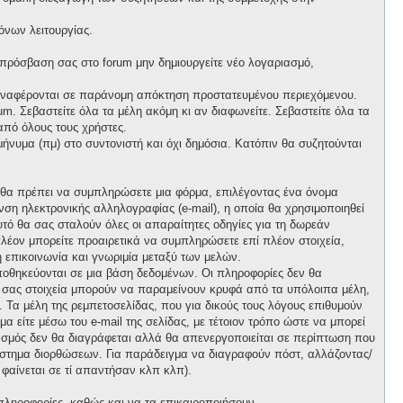
όνων λειτουργίας.
 πρόσβαση σας στο forum μην δημιουργείτε νέο λογαριασμό,
 αναφέρονται σε παράνομη απόκτηση προστατευμένου περιεχόμενου.
m. Σεβαστείτε όλα τα μέλη ακόμη κι αν διαφωνείτε. Σεβαστείτε όλα τα
πό όλους τους χρήστες.
νυμα (πμ) στο συντονιστή και όχι δημόσια. Κατόπιν θα συζητούνται
, θα πρέπει να συμπληρώσετε μια φόρμα, επιλέγοντας ένα όνομα
ση ηλεκτρονικής αλληλογραφίας (e-mail), η οποία θα χρησιμοποιηθεί
αυτό θα σας σταλούν όλες οι απαραίτητες οδηγίες για τη δωρεάν
λέον μπορείτε προαιρετικά να συμπληρώσετε επί πλέον στοιχεία,
 επικοινωνία και γνωριμία μεταξύ των μελών.
ποθηκεύονται σε μια βάση δεδομένων. Οι πληροφορίες δεν θα
ά σας στοιχεία μπορούν να παραμείνουν κρυφά από τα υπόλοιπα μέλη,
ι. Τα μέλη της ρεμπετοσελίδας, που για δικούς τους λόγους επιθυμούν
α είτε μέσω του e-mail της σελίδας, με τέτοιον τρόπο ώστε να μπορεί
ιασμός δεν θα διαγράφεται αλλά θα απενεργοποιείται σε περίπτωση που
σύστημα διορθώσεων. Για παράδειγμα να διαγραφούν πόστ, αλλάζοντας/
 φαίνεται σε τί απαντήσαν κλπ κλπ).
πληροφορίες, καθώς και να τα επικαιροποιήσουν.