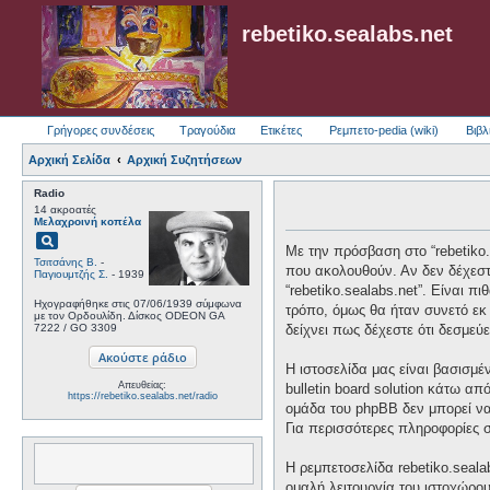
rebetiko.sealabs.net
Γρήγορες συνδέσεις
Τραγούδια
Ετικέτες
Ρεμπετο-pedia (wiki)
Βιβλ
Αρχική Σελίδα
Αρχική Συζητήσεων
Radio
14 ακροατές
Μελαχροινή κοπέλα
pageview
Με την πρόσβαση στο “rebetiko.se
Τσιτσάνης Β.
-
που ακολουθούν. Αν δεν δέχεστ
Παγιουμτζής Σ.
- 1939
“rebetiko.sealabs.net”. Είναι 
Ηχογραφήθηκε στις 07/06/1939 σύμφωνα
τρόπο, όμως θα ήταν συνετό εκ 
με τον Ορδουλίδη. Δίσκος ODEON GA
7222 / GO 3309
δείχνει πως δέχεστε ότι δεσμε
Η ιστοσελίδα μας είναι βασισμέ
Απευθείας:
bulletin board solution κάτω
https://rebetiko.sealabs.net/radio
ομάδα του phpBB δεν μπορεί να
Για περισσότερες πληροφορίες 
Η ρεμπετοσελίδα rebetiko.seala
ομαλή λειτουργία του ιστοχώρο