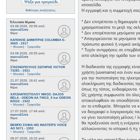
ιστοσελίδα.
Η εγγραφή και η συμμετοχή σας 
Βαθύτερες αναζητήσεις;
* Δεν επιτρέπεται η δημιουργί
Τελευταία θέματα
03.08.2026, 20:56
από:
χρησιμοποιείστε το μεηλ της σελ
marco21nis
* Δεν επιτρέπονται μηνύματα γ
θέμα:
* Απαγορεύονται τα μηνύματα πο
ΚΑΠΟΚΗΣ ΔΗΜΗΤΡΗΣ COLUMBIA E-
3665 - 1917
πρόσωπα φυσικά ή νομικά ακόμη
~
Μουσική - Τραγούδια
* Τυχόν αντιρρήσεις σε επεμβά
03.08.2026, 20:55
από:
από ολόκληρη την ομάδα των σ
marco21nis
θέμα:
Η διαδικασία της εγγραφής είν
ΣΤΑΣΙΝΟΠΟΥΛΟΣ ΣΩΤΗΡΗΣ VICTOR
73281 - 1921
χρήστη (username) και έναν κω
~
Μουσική - Τραγούδια
για την πιστοποίηση της ηλεκτρ
21.07.2026, 16:41
από:
ολοκλήρωση της διαδικασίας τη
marco21nis
θέμα:
όπως πχ τόπος, ενδιαφέροντα. 
ΧΑΤΖΗΑΠΟΣΤΟΛΟΥ ΝΙΚΟΣ- DAJOS
Ως χρήστης συμφωνείτε ότι όλε
BELA - ODEON AA 79815_9 kai ODEON
αποκαλυφθούν σε οποιοδήποτε τ
82022 - 1922
~
Μουσική - Τραγούδια
αν το επιθυμείτε. Μπορείτε να 
17.07.2026, 17:44
από:
να διαγραφεί ο λογαριασμός του
marco21nis
να γίνει ταυτοποίηση μέλους /
θέμα:
θα προξενούσε αυτή η ενέργεια
ΒΕΜΠΟ ΣΟΦΙΑ HIS MASTER'S VOICE
αλλοιώνοντας το ιστορικό ή πχ
AO 5071 - 1952
~
Μουσική - Τραγούδια
08.07.2026, 16:32
από:
Τα μέλη της ιστοσελίδας έχουν