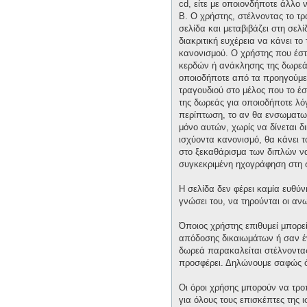
cd, είτε με οποιονδήποτε άλλο 
Β. Ο χρήστης, στέλνοντας το τ
σελίδα και μεταβιβάζει στη σελί
διακριτική ευχέρεια να κάνει τ
κανονισμού. Ο χρήστης που έστ
κερδών ή ανάκλησης της δωρεάς 
οποιοδήποτε από τα προηγούμεν
τραγουδιού στο μέλος που το έ
της δωρεάς για οποιοδήποτε λόγ
περίπτωση, το αν θα ενσωματωθε
μόνο αυτών, χωρίς να δίνεται δ
ισχύοντα κανονισμό, θα κάνει 
στο ξεκαθάρισμα των διπλών να 
συγκεκριμένη ηχογράφηση στη 
Η σελίδα δεν φέρει καμία ευθύν
γνώσει του, να τηρούνται οι α
Όποιος χρήστης επιθυμεί μπορε
απόδοσης δικαιωμάτων ή σαν έν
δωρεά παρακαλείται στέλνοντας 
προσφέρει. Δηλώνουμε σαφώς ότ
Οι όροι χρήσης μπορούν να τρ
για όλους τους επισκέπτες της 