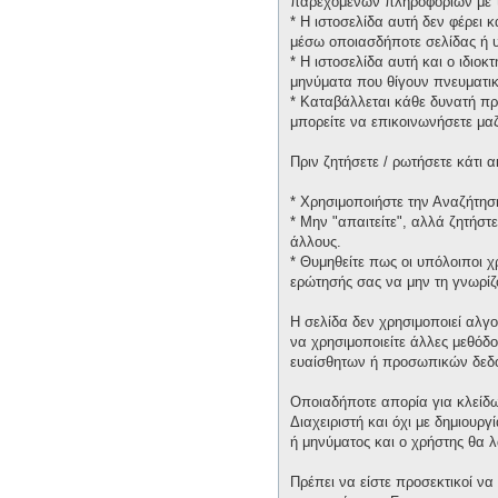
παρεχομένων πληροφοριών με τ
* H ιστοσελίδα αυτή δεν φέρει 
μέσω οποιασδήποτε σελίδας ή υ
* H ιστοσελίδα αυτή και ο ιδιοκ
μηνύματα που θίγουν πνευματικ
* Καταβάλλεται κάθε δυνατή πρ
μπορείτε να επικοινωνήσετε μα
Πριν ζητήσετε / ρωτήσετε κάτι
* Χρησιμοποιήστε την Αναζήτηση
* Μην "απαιτείτε", αλλά ζητήστ
άλλους.
* Θυμηθείτε πως οι υπόλοιποι 
ερώτησής σας να μην τη γνωρίζ
Η σελίδα δεν χρησιμοποιεί αλγ
να χρησιμοποιείτε άλλες μεθόδ
ευαίσθητων ή προσωπικών δεδ
Οποιαδήποτε απορία για κλείδω
Διαχειριστή και όχι με δημιουρ
ή μηνύματος και ο χρήστης θα 
Πρέπει να είστε προσεκτικοί να