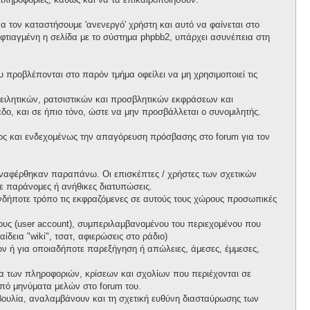
 τον καταστήσουμε 'ανενεργό' χρήστη και αυτό να φαίνεται στο
ι φτιαγμένη η σελίδα με το σύστημα phpbb2, υπάρχει ασυνέπεια στη
προβλέπονται στο παρόν τμήμα οφείλει να μη χρησιμοποιεί τις
ειλητικών, ρατσιστικών και προσβλητικών εκφράσεων και
ο, και σε ήπιο τόνο, ώστε να μην προσβάλλεται ο συνομιλητής.
ος και ενδεχομένως την απαγόρευση πρόσβασης στο forum για τον
ί αναφέρθηκαν παραπάνω. Οι επισκέπτες / χρήστες των σχετικών
ε παράνομες ή ανήθικες διατυπώσεις.
ιονδήποτε τρόπο τις εκφραζόμενες σε αυτούς τους χώρους προσωπικές
ους (user account), συμπεριλαμβανομένου του περιεχομένου που
δεια "wiki", τσατ, αφιερώσεις στο ράδιο)
πων ή για οποιαδήποτε παρεξήγηση ή απώλειες, άμεσες, έμμεσες,
ητα των πληροφοριών, κρίσεων και σχολίων που περιέχονται σε
πό μηνύματα μελών στο forum του.
τοβουλία, αναλαμβάνουν και τη σχετική ευθύνη διασταύρωσης των