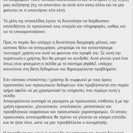
μιας συζήτησης (πχ να απαντάνε σε αυτά απο κατω άλλοι και να μην
φαίνεται σε τί απαντήσαν κλπ κλπ).
Τα μέλη της ιστοσελίδας έχουν τη δυνατότητα να διορθώσουν
οποτεδήποτε τα προσωπικά τους στοιχεία και πληροφορίες, καθώς και
να τα επικαιροποιήσουν.
Προς το παρόν δεν υπάρχει η δυνατότητα διαγραφής μέλους, εαν
κάποιος θέλει να αποχωρήσει, μπορούμε να τον καταστήσουμε
'ανενεργό' χρήστη και αυτό να φαίνεται στο προφίλ του. Σε αυτή την
περίπτωση ο χρήστης δεν θα μπορεί να συνδεθεί. Αυτό γίνεται γιατί έτσι
όπως είναι φτιαγμένη η σελίδα με το σύστημα phpbb2, υπάρχει
ασυνέπεια στη βάση δεδομένων και δημιουργούνται προβλήματα.
Εάν κάποιος επισκέπτης / χρήστης δε συμφωνεί με τους όρους
προστασίας των προσωπικών δεδομένων που προβλέπονται στο παρόν
τμήμα οφείλει να μη χρησιμοποιεί τις υπηρεσίες που παρέχει αυτή η
σελίδα.
Απαγορεύονται αυστηρά τα μηνύματα με προσωπικές επιθέσεις ή με την
χρήση ειρωνικών, χλευαστικών, απειλητικών, ρατσιστικών και
προσβλητικών εκφράσεων και προσωπικών χαρακτηρισμών. Οι όποιες
προσωπικές αντιπαραθέσεις θα πρέπει να γίνονται σε κόσμιο επίπεδο,
και σε ήπιο τόνο, ώστε να μην προσβάλλεται ο συνομιλητής.