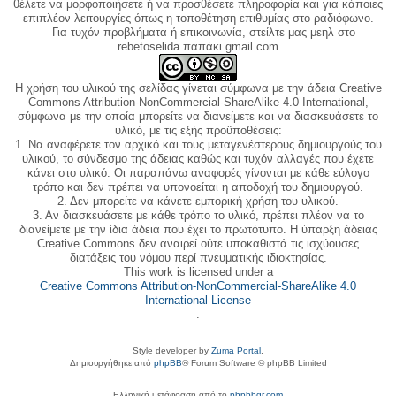
θέλετε να μορφοποιήσετε ή να προσθέσετε πληροφορία και για κάποιες
επιπλέον λειτουργίες όπως η τοποθέτηση επιθυμίας στο ραδιόφωνο.
Για τυχόν προβλήματα ή επικοινωνία, στείλτε μας μεηλ στο
rebetoselida παπάκι gmail.com
Η χρήση του υλικού της σελίδας γίνεται σύμφωνα με την άδεια Creative
Commons Attribution-NonCommercial-ShareAlike 4.0 International,
σύμφωνα με την οποία μπορείτε να διανείμετε και να διασκευάσετε το
υλικό, με τις εξής προϋποθέσεις:
1. Να αναφέρετε τον αρχικό και τους μεταγενέστερους δημιουργούς του
υλικού, το σύνδεσμο της άδειας καθώς και τυχόν αλλαγές που έχετε
κάνει στο υλικό. Οι παραπάνω αναφορές γίνονται με κάθε εύλογο
τρόπο και δεν πρέπει να υπονοείται η αποδοχή του δημιουργού.
2. Δεν μπορείτε να κάνετε εμπορική χρήση του υλικού.
3. Αν διασκευάσετε με κάθε τρόπο το υλικό, πρέπει πλέον να το
διανείμετε με την ίδια άδεια που έχει το πρωτότυπο. Η ύπαρξη άδειας
Creative Commons δεν αναιρεί ούτε υποκαθιστά τις ισχύουσες
διατάξεις του νόμου περί πνευματικής ιδιοκτησίας.
This work is licensed under a
Creative Commons Attribution-NonCommercial-ShareAlike 4.0
International License
.
Style developer by
Zuma Portal
,
Δημιουργήθηκε από
phpBB
® Forum Software © phpBB Limited
Ελληνική μετάφραση από το
phpbbgr.com