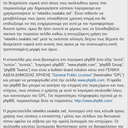
ότι δεσμεύεστε νομικά από όλους τους ακόλουθους όρους τότε
παρακαλούμε μην δημιουργήσετε κάποιον λογαριασμό και
χρησιμοποιήσετε το “rebetiko.sealabs.net”. Είναι πιθανόν να
μεταβάλλουμε τους όρους οποιαδήποτε χρονική στιγμή και θα
επιδιώξουμε να σας ενημερώσουμε για αυτό με τον προσφορότερο
δυνατό τρόπο, όμως θα ήταν συνετό εκ μέρους σας να ξαναδιαβάζετε
τακτικά την παρούσα σελίδα καθώς η συνεχιζόμενη χρήση του
“rebetiko.sealabs.net” μετά τις εκάστοτε αλλαγές δείχνει πως δέχεστε ότι
δεσμεύεστε νομικά από αυτούς τους όρους με την ανανεωμένη και/ή
τροποποιημένη μορφή των όρων.
Η ιστοσελίδα μας είναι βασισμένη στο λογισμικό phpBB (στο εξής “αυτοί”,
“αυτών”, “αυτούς”, “λογισμικό phpBB”, “www.phpbb.com”, “phpBB Group”,
“phpBB Teams”) που είναι a bulletin board solution κάτω από ΓΕΝΙΚΗ
ΑΔΕΙΑ ΔΗΜΟΣΙΑΣ ΧΡΗΣΗΣ “
General Public License
” (hereinafter “GPL”)
και μπορεί να μεταφορτωθεί από την σελίδα
www.phpbb.com
. Η ομάδα
του phpBB δεν μπορεί να ασκήσει την επιρροή στο περιεχόμενο και τους
στόχους, τους οποίους ο χρήστης με αυτό το λογισμικό ακολουθεί λόγω
των κανονισμών του GPL. Για περισσότερες πληροφορίες σχετικά με το
phpBB, παρακαλούμε δείτε τα παρακάτω:
http://www.phpbb.com/
.
Η ρεμπετοσελίδα rebetiko.sealabs.net, λειτουργεί υπό τους κάτωθι όρους
χρήσης τους οποίους ο επισκέπτης / μέλος των σελίδων του δικτυακού
τόπου οφείλει να σέβεται για την ομαλή λειτουργία του ιστοχώρου. Οι
ακόλουθοι κανόνες λειτουργίας θεσπίστηκαν ώστε να διασφαλίσουν την