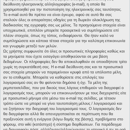
διεύθυνση ηλεκτρονικής αλληλογραφίας (e-mail), η οποία θα
χρησιμοποιηθεί για την πιστοποίηση της ηλεκτρονικής σας ταυτότητας.
Το e-mail αυτό θα πρέπει να είναι έγκυρο, αφού σε αυτό θα σας
σταλούν όλες οι απαραίτητες οδηγίες για τη δωρεάν ολοκλήρωση της
διαδικασίας της εγγραφής σας ως μέλος. Τα προηγούμενα στοιχεία είναι
υποχρεωτικά, επιπλέον μπορείτε προαιρετικά να συμπληρώσετε επί
πλέον στοιχεία, όπως πχ τόπος, ενδιαφέροντα. Θα ήταν καλό να
συμπληρώσετε και κάποια τέτοια στοιχεία για την καλύτερη επικοινωνία
και γνωριμία μεταξύ των μελών.
Ως χρήστης συμφωνείτε ότι όλες οι προσωπικές πληροφορίες καθώς και
τα μηνύματα που έχετε εισαγάγει αποθηκεύονται σε μια βάση
δεδομένων. Οι πληροφορίες δεν θα αποκαλυφθούν σε οποιοδήποτε τρίτο
χωρίς τη συγκατάθεσή σας. Η e-mail διεύθυνση σας και τα προσωπικά
σας στοιχεία μπορούν να παραμείνουν κρυφά από τα υπόλοιπα μέλη,
αν το επιθυμείτε. Μπορείτε να καθορίσετε στις επιλογές του
λογαριασμού σας αν θα φαίνονται δημόσια ή όχι. Τα μέλη της
ρεμπετοσελίδας, που για δικούς τους λόγους επιθυμούν να διαγραφεί ο
λογαριασμός τους, μπορούν να επικοινωνήσουν με τους διαχειριστές είτε
με προσωπικό μήνυμα είτε μέσω του e-mail της σελίδας, με τέτοιον
τρόπο ώστε να μπορεί να γίνει ταυτοποίηση μέλους / λογαριασμού και
να ζητήσουν την διαγραφή του λογαριασμού τους. Ο λογαριασμός δεν
θα διαγράφεται αλλά θα απενεργοποιείται σε περίπτωση που θα
προξενούσε αυτή η ενέργεια (λόγω δομής της βάσης), προβλήματα στο
φόρουμ, στο wiki (κατάστιχα) ή σύστημα διορθώσεων. Για παράδειγμα
να διαγραφούν πόστ, αλλάζοντας/αλλοιώνοντας το ιστορικό ή πχ τη ροή