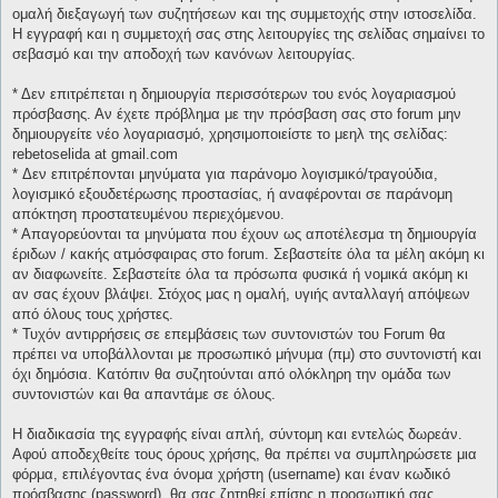
ομαλή διεξαγωγή των συζητήσεων και της συμμετοχής στην ιστοσελίδα.
Η εγγραφή και η συμμετοχή σας στης λειτουργίες της σελίδας σημαίνει το
σεβασμό και την αποδοχή των κανόνων λειτουργίας.
* Δεν επιτρέπεται η δημιουργία περισσότερων του ενός λογαριασμού
πρόσβασης. Αν έχετε πρόβλημα με την πρόσβαση σας στο forum μην
δημιουργείτε νέο λογαριασμό, χρησιμοποιείστε το μεηλ της σελίδας:
rebetoselida at gmail.com
* Δεν επιτρέπονται μηνύματα για παράνομο λογισμικό/τραγούδια,
λογισμικό εξουδετέρωσης προστασίας, ή αναφέρονται σε παράνομη
απόκτηση προστατευμένου περιεχόμενου.
* Απαγορεύονται τα μηνύματα που έχουν ως αποτέλεσμα τη δημιουργία
έριδων / κακής ατμόσφαιρας στο forum. Σεβαστείτε όλα τα μέλη ακόμη κι
αν διαφωνείτε. Σεβαστείτε όλα τα πρόσωπα φυσικά ή νομικά ακόμη κι
αν σας έχουν βλάψει. Στόχος μας η ομαλή, υγιής ανταλλαγή απόψεων
από όλους τους χρήστες.
* Τυχόν αντιρρήσεις σε επεμβάσεις των συντονιστών του Forum θα
πρέπει να υποβάλλονται με προσωπικό μήνυμα (πμ) στο συντονιστή και
όχι δημόσια. Κατόπιν θα συζητούνται από ολόκληρη την ομάδα των
συντονιστών και θα απαντάμε σε όλους.
Η διαδικασία της εγγραφής είναι απλή, σύντομη και εντελώς δωρεάν.
Αφού αποδεχθείτε τους όρους χρήσης, θα πρέπει να συμπληρώσετε μια
φόρμα, επιλέγοντας ένα όνομα χρήστη (username) και έναν κωδικό
πρόσβασης (password). θα σας ζητηθεί επίσης η προσωπική σας