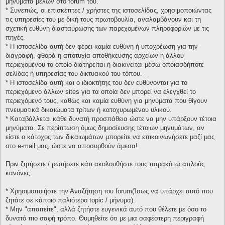
μηνύματα μελών στο forum του.
* Συνεπώς, οι επισκέπτες / χρήστες της ιστοσελίδας, χρησιμοποιώντας
τις υπηρεσίες του με δική τους πρωτοβουλία, αναλαμβάνουν και τη
σχετική ευθύνη διασταύρωσης των παρεχομένων πληροφοριών με τις
πηγές.
* H ιστοσελίδα αυτή δεν φέρει καμία ευθύνη ή υποχρέωση για την
διαγραφή, φθορά η αποτυχία αποθήκευσης αρχείων ή άλλου
περιεχομένου το οποίο διατηρείται ή διακινείται μέσω οποιασδήποτε
σελίδας ή υπηρεσίας του δικτυακού του τόπου.
* H ιστοσελίδα αυτή και ο ιδιοκτήτης του δεν ευθύνονται για το
περιεχόμενο άλλων sites για τα οποία δεν μπορεί να ελεγχθεί το
περιεχόμενό τους, καθώς και καμία ευθύνη για μηνύματα που θίγουν
πνευματικά δικαιώματα τρίτων ή κατοχυρωμένου υλικού.
* Καταβάλλεται κάθε δυνατή προσπάθεια ώστε να μην υπάρξουν τέτοια
μηνύματα. Σε περίπτωση όμως δημοσίευσης τέτοιων μηνυμάτων, αν
είστε ο κάτοχος των δικαιωμάτων μπορείτε να επικοινωνήσετε μαζί μας
στο e-mail μας, ώστε να αποσυρθούν άμεσα!
Πριν ζητήσετε / ρωτήσετε κάτι ακολουθήστε τους παρακάτω απλούς
κανόνες:
* Χρησιμοποιήστε την Αναζήτηση του forum(Ίσως να υπάρχει αυτό που
ζητάτε σε κάποιο παλιότερο topic / μήνυμα).
* Μην "απαιτείτε", αλλά ζητήστε ευγενικά αυτό που θέλετε με όσο το
δυνατό πιο σαφή τρόπο. Θυμηθείτε ότι με μια σαφέστερη περιγραφή