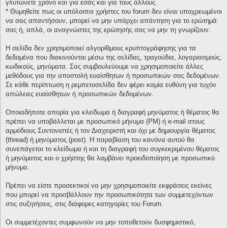
γλυτώνετε χρόνο και για εσάς και για τους άλλους.
* Θυμηθείτε πως οι υπόλοιποι χρήστες του forum δεν είναι υποχρεωμένοι
να σας απαντήσουν, μπορεί να μην υπάρχει απάντηση για το ερώτημά
σας ή, απλά, οι αναγνώστες της ερώτησής σας να μην τη γνωρίζουν.
Η σελίδα δεν χρησιμοποιεί αλγορίθμους κρυπτογράφησης για τα
δεδομένα που διακινούνται μέσω της σελίδας, τραγούδια, λογαριασμούς,
κωδικούς, μηνύματα. Σας συμβουλεύουμε να χρησιμοποιείτε άλλες
μεθόδους για την αποστολή ευαίσθητων ή προσωπικών σας δεδομένων.
Σε κάθε περίπτωση η ρεμπετοσελίδα δεν φέρει καμία ευθύνη για τυχόν
απώλειες ευαίσθητων ή προσωπικών δεδομένων.
Οποιαδήποτε απορία για κλείδωμα ή διαγραφή μηνύματος ή θέματος θα
πρέπει να υποβάλλεται με προσωπικό μήνυμα (PM) ή e-mail στους
αρμόδιους Συντονιστές ή τον Διαχειριστή και όχι με δημιουργία θέματος
(thread) ή μηνύματος (post). Η παραβίαση του κανόνα αυτού θα
συνεπάγεται το κλείδωμα ή και τη διαγραφή του συγκεκριμένου θέματος
ή μηνύματος και ο χρήστης θα λαμβάνει προειδοποίηση με προσωπικό
μήνυμα.
Πρέπει να είστε προσεκτικοί να μην χρησιμοποιείτε εκφράσεις εκείνες
που μπορεί να προσβάλλουν την προσωπικότητα των συμμετεχόντων
στις συζητήσεις, στις διάφορες κατηγορίες του Forum.
Οι συμμετέχοντες συμφωνούν να μην τοποθετούν δυσφημιστικό,