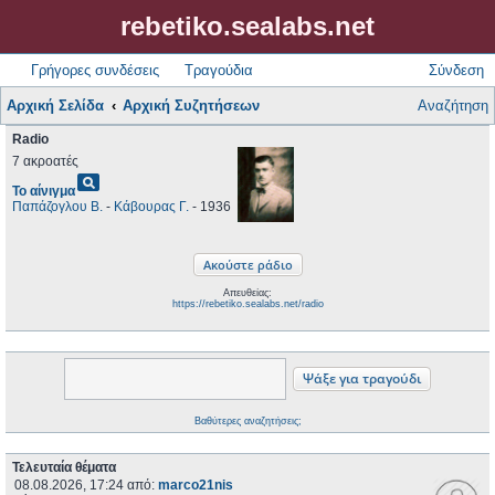
rebetiko.sealabs.net
Γρήγορες συνδέσεις
Τραγούδια
Σύνδεση
Αρχική Σελίδα
Αρχική Συζητήσεων
Αναζήτηση
Radio
7 ακροατές
pageview
Το αίνιγμα
Παπάζογλου Β.
-
Κάβουρας Γ.
- 1936
Απευθείας:
https://rebetiko.sealabs.net/radio
Βαθύτερες αναζητήσεις;
Τελευταία θέματα
08.08.2026, 17:24
από:
marco21nis