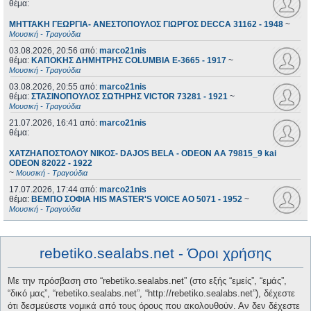
θέμα:
ΜΗΤΤΑΚΗ ΓΕΩΡΓΙΑ- ΑΝΕΣΤΟΠΟΥΛΟΣ ΓΙΩΡΓΟΣ DECCA 31162 - 1948
~
Μουσική - Τραγούδια
03.08.2026, 20:56
από:
marco21nis
θέμα:
ΚΑΠΟΚΗΣ ΔΗΜΗΤΡΗΣ COLUMBIA E-3665 - 1917
~
Μουσική - Τραγούδια
03.08.2026, 20:55
από:
marco21nis
θέμα:
ΣΤΑΣΙΝΟΠΟΥΛΟΣ ΣΩΤΗΡΗΣ VICTOR 73281 - 1921
~
Μουσική - Τραγούδια
21.07.2026, 16:41
από:
marco21nis
θέμα:
ΧΑΤΖΗΑΠΟΣΤΟΛΟΥ ΝΙΚΟΣ- DAJOS BELA - ODEON AA 79815_9 kai
ODEON 82022 - 1922
~
Μουσική - Τραγούδια
17.07.2026, 17:44
από:
marco21nis
θέμα:
ΒΕΜΠΟ ΣΟΦΙΑ HIS MASTER'S VOICE AO 5071 - 1952
~
Μουσική - Τραγούδια
rebetiko.sealabs.net - Όροι χρήσης
Με την πρόσβαση στο “rebetiko.sealabs.net” (στο εξής “εμείς”, “εμάς”,
“δικό μας”, “rebetiko.sealabs.net”, “http://rebetiko.sealabs.net”), δέχεστε
ότι δεσμεύεστε νομικά από τους όρους που ακολουθούν. Αν δεν δέχεστε