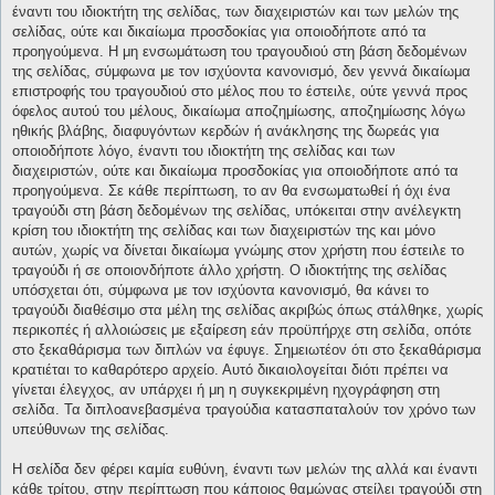
έναντι του ιδιοκτήτη της σελίδας, των διαχειριστών και των μελών της
σελίδας, ούτε και δικαίωμα προσδοκίας για οποιοδήποτε από τα
προηγούμενα. Η μη ενσωμάτωση του τραγουδιού στη βάση δεδομένων
της σελίδας, σύμφωνα με τον ισχύοντα κανονισμό, δεν γεννά δικαίωμα
επιστροφής του τραγουδιού στο μέλος που το έστειλε, ούτε γεννά προς
όφελος αυτού του μέλους, δικαίωμα αποζημίωσης, αποζημίωσης λόγω
ηθικής βλάβης, διαφυγόντων κερδών ή ανάκλησης της δωρεάς για
οποιοδήποτε λόγο, έναντι του ιδιοκτήτη της σελίδας και των
διαχειριστών, ούτε και δικαίωμα προσδοκίας για οποιοδήποτε από τα
προηγούμενα. Σε κάθε περίπτωση, το αν θα ενσωματωθεί ή όχι ένα
τραγούδι στη βάση δεδομένων της σελίδας, υπόκειται στην ανέλεγκτη
κρίση του ιδιοκτήτη της σελίδας και των διαχειριστών της και μόνο
αυτών, χωρίς να δίνεται δικαίωμα γνώμης στον χρήστη που έστειλε το
τραγούδι ή σε οποιονδήποτε άλλο χρήστη. Ο ιδιοκτήτης της σελίδας
υπόσχεται ότι, σύμφωνα με τον ισχύοντα κανονισμό, θα κάνει το
τραγούδι διαθέσιμο στα μέλη της σελίδας ακριβώς όπως στάλθηκε, χωρίς
περικοπές ή αλλοιώσεις με εξαίρεση εάν προϋπήρχε στη σελίδα, οπότε
στο ξεκαθάρισμα των διπλών να έφυγε. Σημειωτέον ότι στο ξεκαθάρισμα
κρατιέται το καθαρότερο αρχείο. Αυτό δικαιολογείται διότι πρέπει να
γίνεται έλεγχος, αν υπάρχει ή μη η συγκεκριμένη ηχογράφηση στη
σελίδα. Τα διπλοανεβασμένα τραγούδια κατασπαταλούν τον χρόνο των
υπεύθυνων της σελίδας.
Η σελίδα δεν φέρει καμία ευθύνη, έναντι των μελών της αλλά και έναντι
κάθε τρίτου, στην περίπτωση που κάποιος θαμώνας στείλει τραγούδι στη