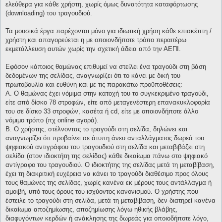
ελεύθερα για κάθε χρήστη, χωρίς όμως δυνατότητα καταφόρτωσης
(downloading) του τραγουδιού.
Τα μουσικά έργα παρέχονται μόνο για ιδιωτική χρήση κάθε επισκέπτη /
χρήστη και απαγορεύεται η με οποιονδήποτε τρόπο περαιτέρω
εκμετάλλευση αυτών χωρίς την σχετική άδεια από την ΑΕΠΙ.
Εφόσον κάποιος θαμώνας επιθυμεί να στείλει ένα τραγούδι στη βάση
δεδομένων της σελίδας, αναγνωρίζει ότι το κάνει με δική του
πρωτοβουλία και ευθύνη και με τις παρακάτω προϋποθέσεις:
Α. Ο θαμώνας έχει νόμιμα στην κατοχή του το συγκεκριμένο τραγούδι,
είτε από δίσκο 78 στροφών, είτε από μεταγενέστερη επανακυκλοφορία
του σε δίσκο 33 στροφών, κασέτα ή cd, είτε με οποιονδήποτε άλλο
νόμιμο τρόπο (πχ online αγορά).
Β. Ο χρήστης, στέλνοντας το τραγούδι στη σελίδα, δηλώνει και
αναγνωρίζει ότι προβαίνει σε άτυπη άνευ ανταλλάγματος δωρεά του
ψηφιακού αντιγράφου του τραγουδιού στη σελίδα και μεταβιβάζει στη
σελίδα (στον ιδιοκτήτη της σελίδας) κάθε δικαίωμα πάνω στο ψηφιακό
αντίγραφο του τραγουδιού. Ο ιδιοκτήτης της σελίδας μετά τη μεταβίβαση,
έχει τη διακριτική ευχέρεια να κάνει το τραγούδι διαθέσιμο προς όλους
τους θαμώνες της σελίδας, χωρίς κανένα εκ μέρους τους αντάλλαγμα ή
αμοιβή, υπό τους όρους του ισχύοντος κανονισμού. Ο χρήστης που
έστειλε το τραγούδι στη σελίδα, μετά τη μεταβίβαση, δεν διατηρεί κανένα
δικαίωμα αποζημίωσης, αποζημίωσης λόγω ηθικής βλάβης,
διαφυγόντων κερδών ή ανάκλησης της δωρεάς για οποιοδήποτε λόγο,