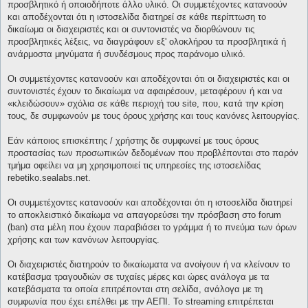
προσβλητικό ή οποιοδήποτε άλλο υλικό. Οι συμμετέχοντες κατανοούν
και αποδέχονται ότι η ιστοσελίδα διατηρεί σε κάθε περίπτωση το
δικαίωμα οι διαχειριστές και οι συντονιστές να διορθώνουν τις
προσβλητικές λέξεις, να διαγράφουν εξ' ολοκλήρου τα προσβλητικά ή
ανάρμοστα μηνύματα ή συνδέσμους προς παράνομο υλικό.
Οι συμμετέχοντες κατανοούν και αποδέχονται ότι οι διαχειριστές και οι
συντονιστές έχουν το δικαίωμα να αφαιρέσουν, μεταφέρουν ή και να
«κλειδώσουν» σχόλια σε κάθε περιοχή του site, που, κατά την κρίση
τους, δε συμφωνούν με τους όρους χρήσης και τους κανόνες λειτουργίας.
Εάν κάποιος επισκέπτης / χρήστης δε συμφωνεί με τους όρους
προστασίας των προσωπικών δεδομένων που προβλέπονται στο παρόν
τμήμα οφείλει να μη χρησιμοποιεί τις υπηρεσίες της ιστοσελίδας
rebetiko.sealabs.net.
Οι συμμετέχοντες κατανοούν και αποδέχονται ότι η ιστοσελίδα διατηρεί
το αποκλειστικό δικαίωμα να απαγορεύσει την πρόσβαση στο forum
(ban) στα μέλη που έχουν παραβιάσει το γράμμα ή το πνεύμα των όρων
χρήσης και των κανόνων λειτουργίας.
Οι διαχειριστές διατηρούν το δικαίωματα να ανοίγουν ή να κλείνουν το
κατέβασμα τραγουδιών σε τυχαίες μέρες και ώρες ανάλογα με τα
κατεβάσματα τα οποία επιτρέπονται στη σελίδα, ανάλογα με τη
συμφωνία που έχει επέλθει με την ΑΕΠΙ. Το streaming επιτρέπεται