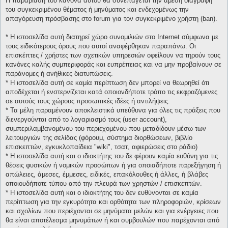
Η παραβίαση του κανόνα αυτού θα συνεπάγεται την άμεση διαγραφή
του συγκεκριμένου θέματος ή μηνύματος και ενδεχομένως την
απαγόρευση πρόσβασης στο forum για τον συγκεκριμένο χρήστη (ban).
* H ιστοσελίδα αυτή διατηρεί χώρο συνομιλιών στο Internet σύμφωνα με
τους ειδικότερους όρους που αυτοί αναφέρθηκαν παραπάνω. Οι
επισκέπτες / χρήστες των σχετικών υπηρεσιών οφείλουν να τηρούν τους
κανόνες καλής συμπεριφοράς και ευπρέπειας και να μην προβαίνουν σε
παράνομες ή ανήθικες διατυπώσεις.
* H ιστοσελίδα αυτή σε καμία περίπτωση δεν μπορεί να θεωρηθεί ότι
αποδέχεται ή ενστερνίζεται κατά οποιονδήποτε τρόπο τις εκφραζόμενες
σε αυτούς τους χώρους προσωπικές ιδέες ή αντιλήψεις.
* Τα μέλη παραμένουν αποκλειστικά υπεύθυνα για όλες τις πράξεις που
διενεργούνται από το λογαριασμό τους (user account),
συμπεριλαμβανομένου του περιεχομένου που μεταδίδουν μέσω των
λειτουργιών της σελίδας (φόρουμ, σύστημα διορθώσεων, βιβλίο
επισκεπτών, εγκυκλοπαίδεια "wiki", τσατ, αφιερώσεις στο ράδιο)
* H ιστοσελίδα αυτή και ο ιδιοκτήτης του δε φέρουν καμία ευθύνη για τις
θέσεις φυσικών ή νομικών προσώπων ή για οποιαδήποτε παρεξήγηση ή
απώλειες, άμεσες, έμμεσες, ειδικές, επακόλουθες ή άλλες, ή βλάβες
οποιουδήποτε τύπου από την πλευρά των χρηστών / επισκεπτών.
* H ιστοσελίδα αυτή και ο ιδιοκτήτης του δεν ευθύνονται σε καμία
περίπτωση για την εγκυρότητα και ορθότητα των πληροφοριών, κρίσεων
και σχολίων που περιέχονται σε μηνύματα μελών και για ενέργειες που
θα είναι αποτέλεσμα μηνυμάτων ή και συμβουλών που παρέχονται από