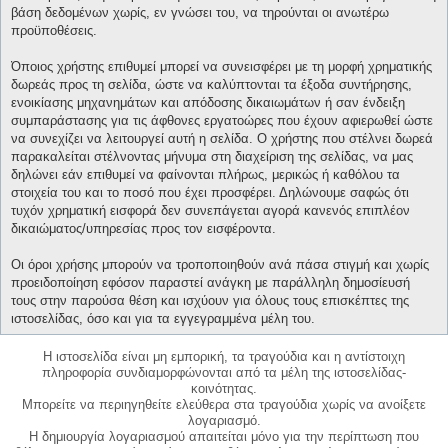
βάση δεδομένων χωρίς, εν γνώσει του, να τηρούνται οι ανωτέρω
προϋποθέσεις.
Όποιος χρήστης επιθυμεί μπορεί να συνεισφέρει με τη μορφή χρηματικής
δωρεάς προς τη σελίδα, ώστε να καλύπτονται τα έξοδα συντήρησης,
ενοικίασης μηχανημάτων και απόδοσης δικαιωμάτων ή σαν ένδειξη
συμπαράστασης για τις άφθονες εργατοώρες που έχουν αφιερωθεί ώστε
να συνεχίζει να λειτουργεί αυτή η σελίδα. Ο χρήστης που στέλνει δωρεά
παρακαλείται στέλνοντας μήνυμα στη διαχείριση της σελίδας, να μας
δηλώνει εάν επιθυμεί να φαίνονται πλήρως, μερικώς ή καθόλου τα
στοιχεία του και το ποσό που έχει προσφέρει. Δηλώνουμε σαφώς ότι
τυχόν χρηματική εισφορά δεν συνεπάγεται αγορά κανενός επιπλέον
δικαιώματος/υπηρεσίας προς τον εισφέροντα.
Οι όροι χρήσης μπορούν να τροποποιηθούν ανά πάσα στιγμή και χωρίς
προειδοποίηση εφόσον παραστεί ανάγκη με παράλληλη δημοσίευσή
τους στην παρούσα θέση και ισχύουν για όλους τους επισκέπτες της
ιστοσελίδας, όσο και για τα εγγεγραμμένα μέλη του.
Η ιστοσελίδα είναι μη εμπορική, τα τραγούδια και η αντίστοιχη
πληροφορία συνδιαμορφώνονται από τα μέλη της ιστοσελίδας-
κοινότητας.
Μπορείτε να περιηγηθείτε ελεύθερα στα τραγούδια χωρίς να ανοίξετε
λογαριασμό.
Η δημιουργία λογαριασμού απαιτείται μόνο για την περίπτωση που