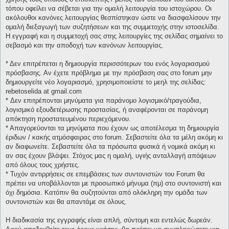
τόπου οφείλει να σέβεται για την ομαλή λειτουργία του ιστοχώρου. Οι
ακόλουθοι κανόνες λειτουργίας θεσπίστηκαν ώστε να διασφαλίσουν την
ομαλή διεξαγωγή των συζητήσεων και της συμμετοχής στην ιστοσελίδα.
Η εγγραφή και η συμμετοχή σας στης λειτουργίες της σελίδας σημαίνει το
σεβασμό και την αποδοχή των κανόνων λειτουργίας.
* Δεν επιτρέπεται η δημιουργία περισσότερων του ενός λογαριασμού
πρόσβασης. Αν έχετε πρόβλημα με την πρόσβαση σας στο forum μην
δημιουργείτε νέο λογαριασμό, χρησιμοποιείστε το μεηλ της σελίδας:
rebetoselida at gmail.com
* Δεν επιτρέπονται μηνύματα για παράνομο λογισμικό/τραγούδια,
λογισμικό εξουδετέρωσης προστασίας, ή αναφέρονται σε παράνομη
απόκτηση προστατευμένου περιεχόμενου.
* Απαγορεύονται τα μηνύματα που έχουν ως αποτέλεσμα τη δημιουργία
έριδων / κακής ατμόσφαιρας στο forum. Σεβαστείτε όλα τα μέλη ακόμη κι
αν διαφωνείτε. Σεβαστείτε όλα τα πρόσωπα φυσικά ή νομικά ακόμη κι
αν σας έχουν βλάψει. Στόχος μας η ομαλή, υγιής ανταλλαγή απόψεων
από όλους τους χρήστες.
* Τυχόν αντιρρήσεις σε επεμβάσεις των συντονιστών του Forum θα
πρέπει να υποβάλλονται με προσωπικό μήνυμα (πμ) στο συντονιστή και
όχι δημόσια. Κατόπιν θα συζητούνται από ολόκληρη την ομάδα των
συντονιστών και θα απαντάμε σε όλους.
Η διαδικασία της εγγραφής είναι απλή, σύντομη και εντελώς δωρεάν.