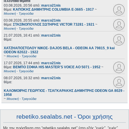
Τελευταία θέματα
03.08.2026, 20:56
από:
marco21nis
θέμα:
ΚΑΠΟΚΗΣ ΔΗΜΗΤΡΗΣ COLUMBIA E-3665 - 1917
~
Μουσική - Τραγούδια
03.08.2026, 20:55
από:
marco21nis
θέμα:
ΣΤΑΣΙΝΟΠΟΥΛΟΣ ΣΩΤΗΡΗΣ VICTOR 73281 - 1921
~
Μουσική - Τραγούδια
21.07.2026, 16:41
από:
marco21nis
θέμα:
ΧΑΤΖΗΑΠΟΣΤΟΛΟΥ ΝΙΚΟΣ- DAJOS BELA - ODEON AA 79815_9 kai
ODEON 82022 - 1922
~
Μουσική - Τραγούδια
17.07.2026, 17:44
από:
marco21nis
θέμα:
ΒΕΜΠΟ ΣΟΦΙΑ HIS MASTER'S VOICE AO 5071 - 1952
~
Μουσική - Τραγούδια
08.07.2026, 16:32
από:
marco21nis
θέμα:
ΚΑΛΟΜΟΙΡΗΣ ΓΕΩΡΓΙΟΣ - ΤΣΑΓΚΑΡΑΚΗΣ ΔΗΜΗΤΡΗΣ ODEON GA 8029 -
1958
~
Μουσική - Τραγούδια
rebetiko.sealabs.net - Όροι χρήσης
Με την πρόσβαση στο “rebetiko.sealabs.net” (στο εξής “εμείς”, “εμάς”,