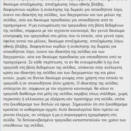
δικαίωμα αποζημίωσης, αποζημίωσης λόγω ηθικής βλάβης,
διαφυγόντων κερδών ή ανάκλησης της δωρεάς για οποιοδήποτε λόγο,
έναντι του ιδιοκτήτη της σελίδας, των διαχειριστών και των μελών της
σελίδας, ούτε και δικαίωμα προσδοκίας για οποιοδήποτε από τα
προηγούμενα. Η μη ενσωμάτωση του τραγουδιού στη βάση δεδομένων
της σελίδας, σύμφωνα με τον ισχύοντα κανονισμό, δεν γεννά δικαίωμα
επιστροφής του τραγουδιού στο μέλος που το έστειλε, ούτε γεννά προς
όφελος αυτού του μέλους, δικαίωμα αποζημίωσης, αποζημίωσης λόγω
ηθικής βλάβης, διαφυγόντων κερδών ή ανάκλησης της δωρεάς για
οποιοδήποτε λόγο, έναντι του ιδιοκτήτη της σελίδας και των
διαχειριστών, ούτε και δικαίωμα προσδοκίας για οποιοδήποτε από τα
προηγούμενα. Σε κάθε περίπτωση, το αν θα ενσωματωθεί ή όχι ένα
τραγούδι στη βάση δεδομένων της σελίδας, υπόκειται στην ανέλεγκτη
κρίση του ιδιοκτήτη της σελίδας και των διαχειριστών της και μόνο
αυτών, χωρίς να δίνεται δικαίωμα γνώμης στον χρήστη που έστειλε το
τραγούδι ή σε οποιονδήποτε άλλο χρήστη. Ο ιδιοκτήτης της σελίδας
υπόσχεται ότι, σύμφωνα με τον ισχύοντα κανονισμό, θα κάνει το
τραγούδι διαθέσιμο στα μέλη της σελίδας ακριβώς όπως στάλθηκε, χωρίς
περικοπές ή αλλοιώσεις με εξαίρεση εάν προϋπήρχε στη σελίδα, οπότε
στο ξεκαθάρισμα των διπλών να έφυγε. Σημειωτέον ότι στο ξεκαθάρισμα
κρατιέται το καθαρότερο αρχείο. Αυτό δικαιολογείται διότι πρέπει να
γίνεται έλεγχος, αν υπάρχει ή μη η συγκεκριμένη ηχογράφηση στη
σελίδα. Τα διπλοανεβασμένα τραγούδια κατασπαταλούν τον χρόνο των
υπεύθυνων της σελίδας.