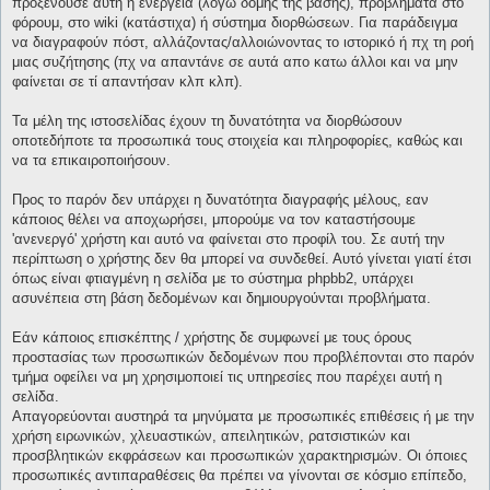
προξενούσε αυτή η ενέργεια (λόγω δομής της βάσης), προβλήματα στο
φόρουμ, στο wiki (κατάστιχα) ή σύστημα διορθώσεων. Για παράδειγμα
να διαγραφούν πόστ, αλλάζοντας/αλλοιώνοντας το ιστορικό ή πχ τη ροή
μιας συζήτησης (πχ να απαντάνε σε αυτά απο κατω άλλοι και να μην
φαίνεται σε τί απαντήσαν κλπ κλπ).
Τα μέλη της ιστοσελίδας έχουν τη δυνατότητα να διορθώσουν
οποτεδήποτε τα προσωπικά τους στοιχεία και πληροφορίες, καθώς και
να τα επικαιροποιήσουν.
Προς το παρόν δεν υπάρχει η δυνατότητα διαγραφής μέλους, εαν
κάποιος θέλει να αποχωρήσει, μπορούμε να τον καταστήσουμε
'ανενεργό' χρήστη και αυτό να φαίνεται στο προφίλ του. Σε αυτή την
περίπτωση ο χρήστης δεν θα μπορεί να συνδεθεί. Αυτό γίνεται γιατί έτσι
όπως είναι φτιαγμένη η σελίδα με το σύστημα phpbb2, υπάρχει
ασυνέπεια στη βάση δεδομένων και δημιουργούνται προβλήματα.
Εάν κάποιος επισκέπτης / χρήστης δε συμφωνεί με τους όρους
προστασίας των προσωπικών δεδομένων που προβλέπονται στο παρόν
τμήμα οφείλει να μη χρησιμοποιεί τις υπηρεσίες που παρέχει αυτή η
σελίδα.
Απαγορεύονται αυστηρά τα μηνύματα με προσωπικές επιθέσεις ή με την
χρήση ειρωνικών, χλευαστικών, απειλητικών, ρατσιστικών και
προσβλητικών εκφράσεων και προσωπικών χαρακτηρισμών. Οι όποιες
προσωπικές αντιπαραθέσεις θα πρέπει να γίνονται σε κόσμιο επίπεδο,