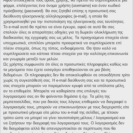
Αφού αποδεχθείτε τους όρους χρήσης, θα πρέπει να συμπληρώσετε μια
φόρμα, επιλέγοντας ένα όνομα χρήστη (username) και έναν κωδικό
πρόσβασης (password). θα σας ζητηθεί επίσης η προσωπική σας
διεύθυνση ηλεκτρονικής αλληλογραφίας (e-mail), η οποία θα
χρησιμοποιηθεί για την πιστοποίηση της ηλεκτρονικής σας ταυτότητας.
Το e-mail αυτό θα πρέπει να είναι έγκυρο, αφού σε αυτό θα σας
σταλούν όλες οι απαραίτητες οδηγίες για τη δωρεάν ολοκλήρωση της
διαδικασίας της εγγραφής σας ως μέλος. Τα προηγούμενα στοιχεία είναι
υποχρεωτικά, επιπλέον μπορείτε προαιρετικά να συμπληρώσετε επί
πλέον στοιχεία, όπως πχ τόπος, ενδιαφέροντα. Θα ήταν καλό να
συμπληρώσετε και κάποια τέτοια στοιχεία για την καλύτερη επικοινωνία
και γνωριμία μεταξύ των μελών.
Ως χρήστης συμφωνείτε ότι όλες οι προσωπικές πληροφορίες καθώς και
τα μηνύματα που έχετε εισαγάγει αποθηκεύονται σε μια βάση
δεδομένων. Οι πληροφορίες δεν θα αποκαλυφθούν σε οποιοδήποτε τρίτο
χωρίς τη συγκατάθεσή σας. Η e-mail διεύθυνση σας και τα προσωπικά
σας στοιχεία μπορούν να παραμείνουν κρυφά από τα υπόλοιπα μέλη,
αν το επιθυμείτε. Μπορείτε να καθορίσετε στις επιλογές του
λογαριασμού σας αν θα φαίνονται δημόσια ή όχι. Τα μέλη της
ρεμπετοσελίδας, που για δικούς τους λόγους επιθυμούν να διαγραφεί ο
λογαριασμός τους, μπορούν να επικοινωνήσουν με τους διαχειριστές είτε
με προσωπικό μήνυμα είτε μέσω του e-mail της σελίδας, με τέτοιον
τρόπο ώστε να μπορεί να γίνει ταυτοποίηση μέλους / λογαριασμού και
να ζητήσουν την διαγραφή του λογαριασμού τους. Ο λογαριασμός δεν
θα διαγράφεται αλλά θα απενεργοποιείται σε περίπτωση που θα