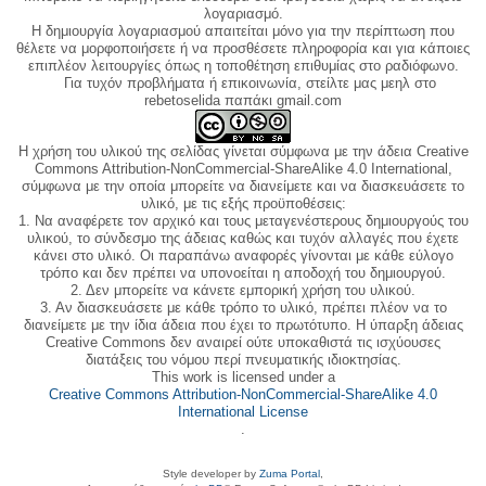
λογαριασμό.
Η δημιουργία λογαριασμού απαιτείται μόνο για την περίπτωση που
θέλετε να μορφοποιήσετε ή να προσθέσετε πληροφορία και για κάποιες
επιπλέον λειτουργίες όπως η τοποθέτηση επιθυμίας στο ραδιόφωνο.
Για τυχόν προβλήματα ή επικοινωνία, στείλτε μας μεηλ στο
rebetoselida παπάκι gmail.com
Η χρήση του υλικού της σελίδας γίνεται σύμφωνα με την άδεια Creative
Commons Attribution-NonCommercial-ShareAlike 4.0 International,
σύμφωνα με την οποία μπορείτε να διανείμετε και να διασκευάσετε το
υλικό, με τις εξής προϋποθέσεις:
1. Να αναφέρετε τον αρχικό και τους μεταγενέστερους δημιουργούς του
υλικού, το σύνδεσμο της άδειας καθώς και τυχόν αλλαγές που έχετε
κάνει στο υλικό. Οι παραπάνω αναφορές γίνονται με κάθε εύλογο
τρόπο και δεν πρέπει να υπονοείται η αποδοχή του δημιουργού.
2. Δεν μπορείτε να κάνετε εμπορική χρήση του υλικού.
3. Αν διασκευάσετε με κάθε τρόπο το υλικό, πρέπει πλέον να το
διανείμετε με την ίδια άδεια που έχει το πρωτότυπο. Η ύπαρξη άδειας
Creative Commons δεν αναιρεί ούτε υποκαθιστά τις ισχύουσες
διατάξεις του νόμου περί πνευματικής ιδιοκτησίας.
This work is licensed under a
Creative Commons Attribution-NonCommercial-ShareAlike 4.0
International License
.
Style developer by
Zuma Portal
,