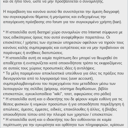
και σε ήπιο τόνο, ώστε να μην προσβάλλεται ο συνομιλητής.
Η παραβίαση του κανόνα αυτού θα συνεπάγεται την άμεση διαγραφή
του συγκεκριμένου θέματος ή μηνύματος και ενδεχομένως την
απαγόρευση πρόσβασης στο forum για τον συγκεκριμένο χρήστη (ban).
* H ιστοσελίδα αυτή διατηρεί χώρο συνομιλιών στο Internet σύμφωνα με
τους ειδικότερους όρους που αυτοί αναφέρθηκαν παραπάνω. Οι
επισκέπτες / χρήστες των σχετικών υπηρεσιών οφείλουν να τηρούν τους
κανόνες καλής συμπεριφοράς και ευπρέπειας και να μην προβαίνουν σε
παράνομες ή ανήθικες διατυπώσεις.
* H ιστοσελίδα αυτή σε καμία περίπτωση δεν μπορεί να θεωρηθεί ότι
αποδέχεται ή ενστερνίζεται κατά οποιονδήποτε τρόπο τις εκφραζόμενες
σε αυτούς τους χώρους προσωπικές ιδέες ή αντιλήψεις.
* Τα μέλη παραμένουν αποκλειστικά υπεύθυνα για όλες τις πράξεις που
διενεργούνται από το λογαριασμό τους (user account),
συμπεριλαμβανομένου του περιεχομένου που μεταδίδουν μέσω των
λειτουργιών της σελίδας (φόρουμ, σύστημα διορθώσεων, βιβλίο
επισκεπτών, εγκυκλοπαίδεια "wiki", τσατ, αφιερώσεις στο ράδιο)
* H ιστοσελίδα αυτή και ο ιδιοκτήτης του δε φέρουν καμία ευθύνη για τις
θέσεις φυσικών ή νομικών προσώπων ή για οποιαδήποτε παρεξήγηση ή
απώλειες, άμεσες, έμμεσες, ειδικές, επακόλουθες ή άλλες, ή βλάβες
οποιουδήποτε τύπου από την πλευρά των χρηστών / επισκεπτών.
* H ιστοσελίδα αυτή και ο ιδιοκτήτης του δεν ευθύνονται σε καμία
περίπτωση για την εγκυρότητα και ορθότητα των πληροφοριών, κρίσεων