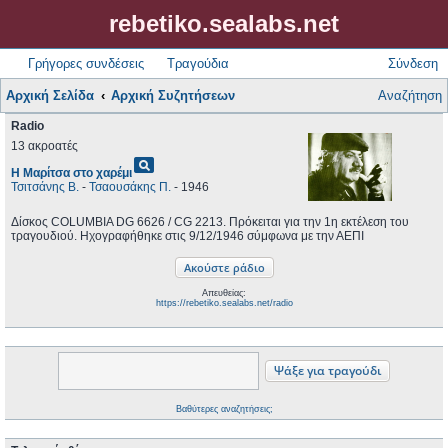
rebetiko.sealabs.net
Γρήγορες συνδέσεις
Τραγούδια
Σύνδεση
Αρχική Σελίδα
Αρχική Συζητήσεων
Αναζήτηση
Radio
13 ακροατές
pageview
Η Μαρίτσα στο χαρέμι
Τσιτσάνης Β.
-
Τσαουσάκης Π.
- 1946
Δίσκος COLUMBIA DG 6626 / CG 2213. Πρόκειται για την 1η εκτέλεση του
τραγουδιού. Ηχογραφήθηκε στις 9/12/1946 σύμφωνα με την ΑΕΠΙ
Απευθείας:
https://rebetiko.sealabs.net/radio
Βαθύτερες αναζητήσεις;