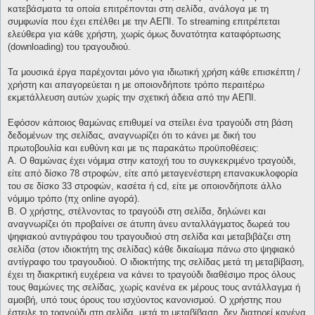
κατεβάσματα τα οποία επιτρέπονται στη σελίδα, ανάλογα με τη
συμφωνία που έχει επέλθει με την ΑΕΠΙ. Το streaming επιτρέπεται
ελεύθερα για κάθε χρήστη, χωρίς όμως δυνατότητα καταφόρτωσης
(downloading) του τραγουδιού.
Τα μουσικά έργα παρέχονται μόνο για ιδιωτική χρήση κάθε επισκέπτη /
χρήστη και απαγορεύεται η με οποιονδήποτε τρόπο περαιτέρω
εκμετάλλευση αυτών χωρίς την σχετική άδεια από την ΑΕΠΙ.
Εφόσον κάποιος θαμώνας επιθυμεί να στείλει ένα τραγούδι στη βάση
δεδομένων της σελίδας, αναγνωρίζει ότι το κάνει με δική του
πρωτοβουλία και ευθύνη και με τις παρακάτω προϋποθέσεις:
Α. Ο θαμώνας έχει νόμιμα στην κατοχή του το συγκεκριμένο τραγούδι,
είτε από δίσκο 78 στροφών, είτε από μεταγενέστερη επανακυκλοφορία
του σε δίσκο 33 στροφών, κασέτα ή cd, είτε με οποιονδήποτε άλλο
νόμιμο τρόπο (πχ online αγορά).
Β. Ο χρήστης, στέλνοντας το τραγούδι στη σελίδα, δηλώνει και
αναγνωρίζει ότι προβαίνει σε άτυπη άνευ ανταλλάγματος δωρεά του
ψηφιακού αντιγράφου του τραγουδιού στη σελίδα και μεταβιβάζει στη
σελίδα (στον ιδιοκτήτη της σελίδας) κάθε δικαίωμα πάνω στο ψηφιακό
αντίγραφο του τραγουδιού. Ο ιδιοκτήτης της σελίδας μετά τη μεταβίβαση,
έχει τη διακριτική ευχέρεια να κάνει το τραγούδι διαθέσιμο προς όλους
τους θαμώνες της σελίδας, χωρίς κανένα εκ μέρους τους αντάλλαγμα ή
αμοιβή, υπό τους όρους του ισχύοντος κανονισμού. Ο χρήστης που
έστειλε το τραγούδι στη σελίδα, μετά τη μεταβίβαση, δεν διατηρεί κανένα