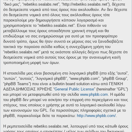
“δικό μας”, “rebetiko.sealabs.net”, “http://rebetiko.sealabs.net”), δέχεστε
ότι δεσμεύεστε νομικά από τους όρους που ακολουθούν. Αν δεν δέχεστε
ότι δεσμεύεστε νομικά από όλους τους ακόλουθους όρους τότε
παρακαλούμε μην δημιουργήσετε κάποιον λογαριασμό και
χρησιμοποιήσετε το “rebetiko.sealabs.net”. Είναι πιθανόν να
μεταβάλλουμε τους όρους οποιαδήποτε χρονική στιγμή και θα
επιδιώξουμε να σας ενημερώσουμε για αυτό με τον προσφορότερο
δυνατό τρόπο, όμως θα ήταν συνετό εκ μέρους σας να ξαναδιαβάζετε
τακτικά την παρούσα σελίδα καθώς η συνεχιζόμενη χρήση του
“rebetiko.sealabs.net” μετά τις εκάστοτε αλλαγές δείχνει πως δέχεστε ότι
δεσμεύεστε νομικά από αυτούς τους όρους με την ανανεωμένη και/ή
τροποποιημένη μορφή των όρων.
Η ιστοσελίδα μας είναι βασισμένη στο λογισμικό phpBB (στο εξής “αυτοί”,
“αυτών”, “αυτούς”, “λογισμικό phpBB”, “www.phpbb.com”, “phpBB Group”,
“phpBB Teams”) που είναι a bulletin board solution κάτω από ΓΕΝΙΚΗ
ΑΔΕΙΑ ΔΗΜΟΣΙΑΣ ΧΡΗΣΗΣ “
General Public License
” (hereinafter “GPL”)
και μπορεί να μεταφορτωθεί από την σελίδα
www.phpbb.com
. Η ομάδα
του phpBB δεν μπορεί να ασκήσει την επιρροή στο περιεχόμενο και τους
στόχους, τους οποίους ο χρήστης με αυτό το λογισμικό ακολουθεί λόγω
των κανονισμών του GPL. Για περισσότερες πληροφορίες σχετικά με το
phpBB, παρακαλούμε δείτε τα παρακάτω:
http://www.phpbb.com/
.
Η ρεμπετοσελίδα rebetiko.sealabs.net, λειτουργεί υπό τους κάτωθι όρους
χρήσης τους οποίους ο επισκέπτης / μέλος των σελίδων του δικτυακού