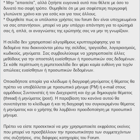
* Μην "απαιτείτε", αλλά ζητήστε ευγενικά αυτό που θέλετε με όσο το
δυνατό πιο σαφή τρόπο. Θυμηθείτε ότι με μια σαφέστερη περιγραφή
γλυτώνετε χρόνο και για εσάς και για τους άλλους.
* Θυμηθείτε πως οι υπόλοιποι χρήστες του forum δεν είναι υποχρεωμένοι
να σας απαντήσουν, μπορεί να μην υπάρχει απάντηση για το ερώτημά
σας ή, απλά, οι αναγνώστες της ερώτησής σας να μην τη γνωρίζουν.
Η σελίδα δεν χρησιμοποιεί αλγορίθμους κρυπτογράφησης για τα
δεδομένα που διακινούνται μέσω της σελίδας, τραγούδια, λογαριασμούς,
κωδικούς, μηνύματα. Σας συμβουλεύουμε να χρησιμοποιείτε άλλες
μεθόδους για την αποστολή ευαίσθητων ή προσωπικών σας δεδομένων.
Σε κάθε περίπτωση η ρεμπετοσελίδα δεν φέρει καμία ευθύνη για τυχόν
απώλειες ευαίσθητων ή προσωπικών δεδομένων.
Οποιαδήποτε απορία για κλείδωμα ή διαγραφή μηνύματος ή θέματος θα
πρέπει να υποβάλλεται με προσωπικό μήνυμα (PM) ή e-mail στους
αρμόδιους Συντονιστές ή τον Διαχειριστή και όχι με δημιουργία θέματος
(thread) ή μηνύματος (post). Η παραβίαση του κανόνα αυτού θα
συνεπάγεται το κλείδωμα ή και τη διαγραφή του συγκεκριμένου θέματος
ή μηνύματος και ο χρήστης θα λαμβάνει προειδοποίηση με προσωπικό
μήνυμα.
Πρέπει να είστε προσεκτικοί να μην χρησιμοποιείτε εκφράσεις εκείνες
που μπορεί να προσβάλλουν την προσωπικότητα των συμμετεχόντων
στις συζητήσεις, στις διάφορες κατηγορίες του Forum.