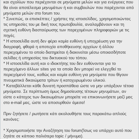
και σχολίων που περιέχονται σε μηνύματα μελών και για ενέργειες που
θα είναι αποτέλεσμα μηνυμάτων ή και συμβουλών που παρέχονται από
μηνύματα μελών στο forum του.
* Συνεπώς, οι επισκέπτες / χρήστες της ιστοσελίδας, χρησιμοποιώντας
τις υπηρεσίες του με δική τους πρωτοβουλία, αναλαμβάνουν και τη
σχετική ευθύνη διασταύρωσης των παρεχομένων πληροφοριών με τις
πηγές.
* H ιστοσελίδα αυτή δεν φέρει καμία ευθύνη ή υποχρέωση για την
διαγραφή, φθορά η αποτυχία αποθήκευσης αρχείων ή άλλου
περιεχομένου το οποίο διατηρείται ή διακινείται μέσω οποιασδήποτε
σελίδας ή υπηρεσίας του δικτυακού του τόπου.
* H ιστοσελίδα αυτή και ο ιδιοκτήτης του δεν ευθύνονται για το
περιεχόμενο άλλων sites για τα οποία δεν μπορεί να ελεγχθεί το
περιεχόμενό τους, καθώς και καμία ευθύνη για μηνύματα που θίγουν
πνευματικά δικαιώματα τρίτων ή κατοχυρωμένου υλικού.
* Καταβάλλεται κάθε δυνατή προσπάθεια ώστε να μην υπάρξουν τέτοια
μηνύματα. Σε περίπτωση όμως δημοσίευσης τέτοιων μηνυμάτων, αν
είστε ο κάτοχος των δικαιωμάτων μπορείτε να επικοινωνήσετε μαζί μας
στο e-mail μας, ώστε να αποσυρθούν άμεσα!
Πριν ζητήσετε / ρωτήσετε κάτι ακολουθήστε τους παρακάτω απλούς
κανόνες:
* Χρησιμοποιήστε την Αναζήτηση του forum(Ίσως να υπάρχει αυτό που
ζητάτε σε κάποιο παλιότερο topic / μήνυμα).