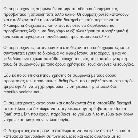
Οι συμμετέχοντες συμφωνούν να μην τοποθετούν δυσφημιστικό,
προσβλητικό ή οποιοδήποτε άλλο υλικό. Οι συμμετέχοντες κατανοούν
και αποδέχονται ότι η ιστοσελίδα διατηρεί σε κάθε περίπτωση το
δικαίωμα οι διαχειριστές και οι συντονιστές να διορθώνουν τις
προσβλητικές λέξεις, να διαγράφουν εξ' ολοκλήρου τα προσβλητικά ή
ανάρμοστα μηνύματα ή συνδέσμους προς παράνομο υλικό.
Οι συμμετέχοντες κατανοούν και αποδέχονται ότι οι διαχειριστές και οι
συντονιστές έχουν το δικαίωμα να αφαιρέσουν, μεταφέρουν ή και να
«κλειδώσουν» σχόλια σε κάθε περιοχή του site, που, κατά την κρίση
τους, δε συμφωνούν με τους όρους χρήσης και τους κανόνες λειτουργίας.
Εάν κάποιος επισκέπτης / χρήστης δε συμφωνεί με τους όρους
προστασίας των προσωπικών δεδομένων που προβλέπονται στο παρόν
τμήμα οφείλει να μη χρησιμοποιεί τις υπηρεσίες της ιστοσελίδας
rebetiko.sealabs.net.
Οι συμμετέχοντες κατανοούν και αποδέχονται ότι η ιστοσελίδα διατηρεί
το αποκλειστικό δικαίωμα να απαγορεύσει την πρόσβαση στο forum
(ban) στα μέλη που έχουν παραβιάσει το γράμμα ή το πνεύμα των όρων
χρήσης και των κανόνων λειτουργίας.
Οι διαχειριστές διατηρούν το δικαίωματα να ανοίγουν ή να κλείνουν το
κατέβασμα τραγουδιών σε τυχαίες μέρες και ώρες ανάλογα με τα