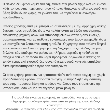
Η σελίδα δεν φέρει καμία ευθύνη, έναντι των μελών της αλλά και έναντι
κάθε τρίτου, στην περίπτωση που κάποιος θαμώνας στείλει τραγούδι στη
βάση δεδομένων χωρίς, εν γνώσει του, να τηρούνται οι ανωτέρω
προϋποθέσεις.
Όποιος χρήστης επιθυμεί μπορεί να συνεισφέρει με τη μορφή χρηματικής
δωρεάς προς τη σελίδα, ώστε να καλύπτονται τα έξοδα συντήρησης,
ενοικίασης μηχανημάτων και απόδοσης δικαιωμάτων ή σαν ένδειξη
συμπαράστασης για τις άφθονες εργατοώρες που έχουν αφιερωθεί ώστε
να συνεχίζει να λειτουργεί αυτή η σελίδα. Ο χρήστης που στέλνει δωρεά
παρακαλείται στέλνοντας μήνυμα στη διαχείριση της σελίδας, να μας
δηλώνει εάν επιθυμεί να φαίνονται πλήρως, μερικώς ή καθόλου τα
στοιχεία του και το ποσό που έχει προσφέρει. Δηλώνουμε σαφώς ότι
τυχόν χρηματική εισφορά δεν συνεπάγεται αγορά κανενός επιπλέον
δικαιώματος/υπηρεσίας προς τον εισφέροντα.
Οι όροι χρήσης μπορούν να τροποποιηθούν ανά πάσα στιγμή και χωρίς
προειδοποίηση εφόσον παραστεί ανάγκη με παράλληλη δημοσίευσή
τους στην παρούσα θέση και ισχύουν για όλους τους επισκέπτες της
ιστοσελίδας, όσο και για τα εγγεγραμμένα μέλη του.
Η ιστοσελίδα είναι μη εμπορική, τα τραγούδια και η αντίστοιχη
πληροφορία συνδιαμορφώνονται από τα μέλη της ιστοσελίδας-
κοινότητας.
Μπορείτε να περιηγηθείτε ελεύθερα στα τραγούδια χωρίς να ανοίξετε