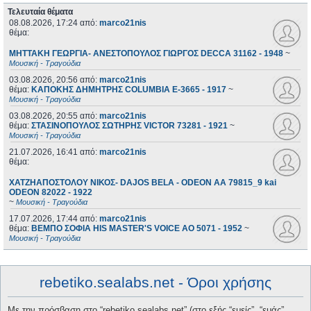
Τελευταία θέματα
08.08.2026, 17:24
από:
marco21nis
θέμα:
ΜΗΤΤΑΚΗ ΓΕΩΡΓΙΑ- ΑΝΕΣΤΟΠΟΥΛΟΣ ΓΙΩΡΓΟΣ DECCA 31162 - 1948
~
Μουσική - Τραγούδια
03.08.2026, 20:56
από:
marco21nis
θέμα:
ΚΑΠΟΚΗΣ ΔΗΜΗΤΡΗΣ COLUMBIA E-3665 - 1917
~
Μουσική - Τραγούδια
03.08.2026, 20:55
από:
marco21nis
θέμα:
ΣΤΑΣΙΝΟΠΟΥΛΟΣ ΣΩΤΗΡΗΣ VICTOR 73281 - 1921
~
Μουσική - Τραγούδια
21.07.2026, 16:41
από:
marco21nis
θέμα:
ΧΑΤΖΗΑΠΟΣΤΟΛΟΥ ΝΙΚΟΣ- DAJOS BELA - ODEON AA 79815_9 kai
ODEON 82022 - 1922
~
Μουσική - Τραγούδια
17.07.2026, 17:44
από:
marco21nis
θέμα:
ΒΕΜΠΟ ΣΟΦΙΑ HIS MASTER'S VOICE AO 5071 - 1952
~
Μουσική - Τραγούδια
rebetiko.sealabs.net - Όροι χρήσης
Με την πρόσβαση στο “rebetiko.sealabs.net” (στο εξής “εμείς”, “εμάς”,