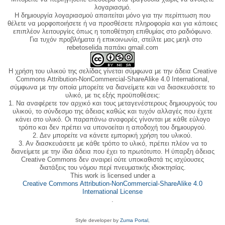
λογαριασμό.
Η δημιουργία λογαριασμού απαιτείται μόνο για την περίπτωση που
θέλετε να μορφοποιήσετε ή να προσθέσετε πληροφορία και για κάποιες
επιπλέον λειτουργίες όπως η τοποθέτηση επιθυμίας στο ραδιόφωνο.
Για τυχόν προβλήματα ή επικοινωνία, στείλτε μας μεηλ στο
rebetoselida παπάκι gmail.com
Η χρήση του υλικού της σελίδας γίνεται σύμφωνα με την άδεια Creative
Commons Attribution-NonCommercial-ShareAlike 4.0 International,
σύμφωνα με την οποία μπορείτε να διανείμετε και να διασκευάσετε το
υλικό, με τις εξής προϋποθέσεις:
1. Να αναφέρετε τον αρχικό και τους μεταγενέστερους δημιουργούς του
υλικού, το σύνδεσμο της άδειας καθώς και τυχόν αλλαγές που έχετε
κάνει στο υλικό. Οι παραπάνω αναφορές γίνονται με κάθε εύλογο
τρόπο και δεν πρέπει να υπονοείται η αποδοχή του δημιουργού.
2. Δεν μπορείτε να κάνετε εμπορική χρήση του υλικού.
3. Αν διασκευάσετε με κάθε τρόπο το υλικό, πρέπει πλέον να το
διανείμετε με την ίδια άδεια που έχει το πρωτότυπο. Η ύπαρξη άδειας
Creative Commons δεν αναιρεί ούτε υποκαθιστά τις ισχύουσες
διατάξεις του νόμου περί πνευματικής ιδιοκτησίας.
This work is licensed under a
Creative Commons Attribution-NonCommercial-ShareAlike 4.0
International License
.
Style developer by
Zuma Portal
,