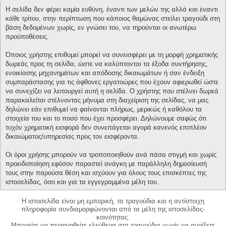
Η σελίδα δεν φέρει καμία ευθύνη, έναντι των μελών της αλλά και έναντι
κάθε τρίτου, στην περίπτωση που κάποιος θαμώνας στείλει τραγούδι στη
βάση δεδομένων χωρίς, εν γνώσει του, να τηρούνται οι ανωτέρω
προϋποθέσεις.
Όποιος χρήστης επιθυμεί μπορεί να συνεισφέρει με τη μορφή χρηματικής
δωρεάς προς τη σελίδα, ώστε να καλύπτονται τα έξοδα συντήρησης,
ενοικίασης μηχανημάτων και απόδοσης δικαιωμάτων ή σαν ένδειξη
συμπαράστασης για τις άφθονες εργατοώρες που έχουν αφιερωθεί ώστε
να συνεχίζει να λειτουργεί αυτή η σελίδα. Ο χρήστης που στέλνει δωρεά
παρακαλείται στέλνοντας μήνυμα στη διαχείριση της σελίδας, να μας
δηλώνει εάν επιθυμεί να φαίνονται πλήρως, μερικώς ή καθόλου τα
στοιχεία του και το ποσό που έχει προσφέρει. Δηλώνουμε σαφώς ότι
τυχόν χρηματική εισφορά δεν συνεπάγεται αγορά κανενός επιπλέον
δικαιώματος/υπηρεσίας προς τον εισφέροντα.
Οι όροι χρήσης μπορούν να τροποποιηθούν ανά πάσα στιγμή και χωρίς
προειδοποίηση εφόσον παραστεί ανάγκη με παράλληλη δημοσίευσή
τους στην παρούσα θέση και ισχύουν για όλους τους επισκέπτες της
ιστοσελίδας, όσο και για τα εγγεγραμμένα μέλη του.
Η ιστοσελίδα είναι μη εμπορική, τα τραγούδια και η αντίστοιχη
πληροφορία συνδιαμορφώνονται από τα μέλη της ιστοσελίδας-
κοινότητας.
Μπορείτε να περιηγηθείτε ελεύθερα στα τραγούδια χωρίς να ανοίξετε