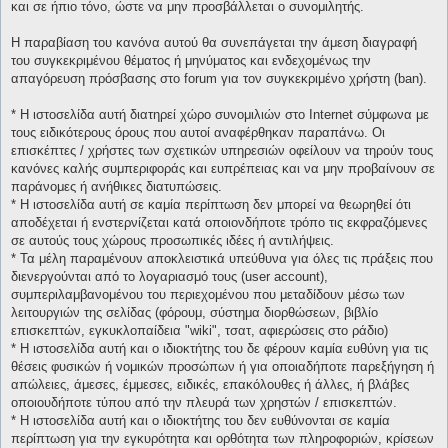
και σε ήπιο τόνο, ώστε να μην προσβάλλεται ο συνομιλητής.
Η παραβίαση του κανόνα αυτού θα συνεπάγεται την άμεση διαγραφή
του συγκεκριμένου θέματος ή μηνύματος και ενδεχομένως την
απαγόρευση πρόσβασης στο forum για τον συγκεκριμένο χρήστη (ban).
* H ιστοσελίδα αυτή διατηρεί χώρο συνομιλιών στο Internet σύμφωνα με
τους ειδικότερους όρους που αυτοί αναφέρθηκαν παραπάνω. Οι
επισκέπτες / χρήστες των σχετικών υπηρεσιών οφείλουν να τηρούν τους
κανόνες καλής συμπεριφοράς και ευπρέπειας και να μην προβαίνουν σε
παράνομες ή ανήθικες διατυπώσεις.
* H ιστοσελίδα αυτή σε καμία περίπτωση δεν μπορεί να θεωρηθεί ότι
αποδέχεται ή ενστερνίζεται κατά οποιονδήποτε τρόπο τις εκφραζόμενες
σε αυτούς τους χώρους προσωπικές ιδέες ή αντιλήψεις.
* Τα μέλη παραμένουν αποκλειστικά υπεύθυνα για όλες τις πράξεις που
διενεργούνται από το λογαριασμό τους (user account),
συμπεριλαμβανομένου του περιεχομένου που μεταδίδουν μέσω των
λειτουργιών της σελίδας (φόρουμ, σύστημα διορθώσεων, βιβλίο
επισκεπτών, εγκυκλοπαίδεια "wiki", τσατ, αφιερώσεις στο ράδιο)
* H ιστοσελίδα αυτή και ο ιδιοκτήτης του δε φέρουν καμία ευθύνη για τις
θέσεις φυσικών ή νομικών προσώπων ή για οποιαδήποτε παρεξήγηση ή
απώλειες, άμεσες, έμμεσες, ειδικές, επακόλουθες ή άλλες, ή βλάβες
οποιουδήποτε τύπου από την πλευρά των χρηστών / επισκεπτών.
* H ιστοσελίδα αυτή και ο ιδιοκτήτης του δεν ευθύνονται σε καμία
περίπτωση για την εγκυρότητα και ορθότητα των πληροφοριών, κρίσεων