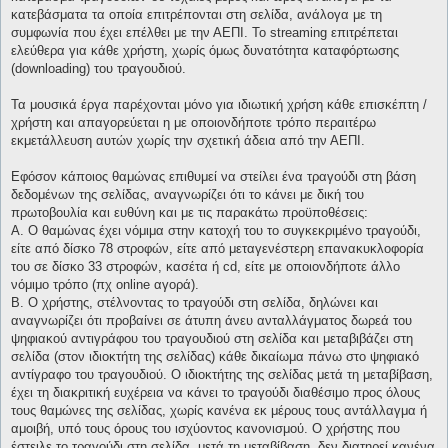
κατεβάσματα τα οποία επιτρέπονται στη σελίδα, ανάλογα με τη
συμφωνία που έχει επέλθει με την ΑΕΠΙ. Το streaming επιτρέπεται
ελεύθερα για κάθε χρήστη, χωρίς όμως δυνατότητα καταφόρτωσης
(downloading) του τραγουδιού.
Τα μουσικά έργα παρέχονται μόνο για ιδιωτική χρήση κάθε επισκέπτη /
χρήστη και απαγορεύεται η με οποιονδήποτε τρόπο περαιτέρω
εκμετάλλευση αυτών χωρίς την σχετική άδεια από την ΑΕΠΙ.
Εφόσον κάποιος θαμώνας επιθυμεί να στείλει ένα τραγούδι στη βάση
δεδομένων της σελίδας, αναγνωρίζει ότι το κάνει με δική του
πρωτοβουλία και ευθύνη και με τις παρακάτω προϋποθέσεις:
Α. Ο θαμώνας έχει νόμιμα στην κατοχή του το συγκεκριμένο τραγούδι,
είτε από δίσκο 78 στροφών, είτε από μεταγενέστερη επανακυκλοφορία
του σε δίσκο 33 στροφών, κασέτα ή cd, είτε με οποιονδήποτε άλλο
νόμιμο τρόπο (πχ online αγορά).
Β. Ο χρήστης, στέλνοντας το τραγούδι στη σελίδα, δηλώνει και
αναγνωρίζει ότι προβαίνει σε άτυπη άνευ ανταλλάγματος δωρεά του
ψηφιακού αντιγράφου του τραγουδιού στη σελίδα και μεταβιβάζει στη
σελίδα (στον ιδιοκτήτη της σελίδας) κάθε δικαίωμα πάνω στο ψηφιακό
αντίγραφο του τραγουδιού. Ο ιδιοκτήτης της σελίδας μετά τη μεταβίβαση,
έχει τη διακριτική ευχέρεια να κάνει το τραγούδι διαθέσιμο προς όλους
τους θαμώνες της σελίδας, χωρίς κανένα εκ μέρους τους αντάλλαγμα ή
αμοιβή, υπό τους όρους του ισχύοντος κανονισμού. Ο χρήστης που
έστειλε το τραγούδι στη σελίδα, μετά τη μεταβίβαση, δεν διατηρεί κανένα