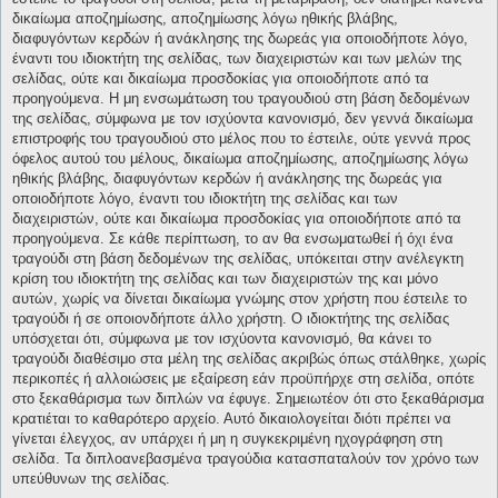
δικαίωμα αποζημίωσης, αποζημίωσης λόγω ηθικής βλάβης,
διαφυγόντων κερδών ή ανάκλησης της δωρεάς για οποιοδήποτε λόγο,
έναντι του ιδιοκτήτη της σελίδας, των διαχειριστών και των μελών της
σελίδας, ούτε και δικαίωμα προσδοκίας για οποιοδήποτε από τα
προηγούμενα. Η μη ενσωμάτωση του τραγουδιού στη βάση δεδομένων
της σελίδας, σύμφωνα με τον ισχύοντα κανονισμό, δεν γεννά δικαίωμα
επιστροφής του τραγουδιού στο μέλος που το έστειλε, ούτε γεννά προς
όφελος αυτού του μέλους, δικαίωμα αποζημίωσης, αποζημίωσης λόγω
ηθικής βλάβης, διαφυγόντων κερδών ή ανάκλησης της δωρεάς για
οποιοδήποτε λόγο, έναντι του ιδιοκτήτη της σελίδας και των
διαχειριστών, ούτε και δικαίωμα προσδοκίας για οποιοδήποτε από τα
προηγούμενα. Σε κάθε περίπτωση, το αν θα ενσωματωθεί ή όχι ένα
τραγούδι στη βάση δεδομένων της σελίδας, υπόκειται στην ανέλεγκτη
κρίση του ιδιοκτήτη της σελίδας και των διαχειριστών της και μόνο
αυτών, χωρίς να δίνεται δικαίωμα γνώμης στον χρήστη που έστειλε το
τραγούδι ή σε οποιονδήποτε άλλο χρήστη. Ο ιδιοκτήτης της σελίδας
υπόσχεται ότι, σύμφωνα με τον ισχύοντα κανονισμό, θα κάνει το
τραγούδι διαθέσιμο στα μέλη της σελίδας ακριβώς όπως στάλθηκε, χωρίς
περικοπές ή αλλοιώσεις με εξαίρεση εάν προϋπήρχε στη σελίδα, οπότε
στο ξεκαθάρισμα των διπλών να έφυγε. Σημειωτέον ότι στο ξεκαθάρισμα
κρατιέται το καθαρότερο αρχείο. Αυτό δικαιολογείται διότι πρέπει να
γίνεται έλεγχος, αν υπάρχει ή μη η συγκεκριμένη ηχογράφηση στη
σελίδα. Τα διπλοανεβασμένα τραγούδια κατασπαταλούν τον χρόνο των
υπεύθυνων της σελίδας.