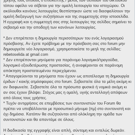
χρήσης τους οποίους ο επισκέπτης / μέλος των σελίδων του δικτυακού
τόπου οφείλει να σέβεται για την ομαλή λειτουργία του ιστοχώρου. Οι
ακόλουθοι κανόνες λειτουργίας θεσπίστηκαν ώστε να διασφαλίσουν την
ομαλή διεξαγωγή των συζητήσεων και της συμμετοχής στην ιστοσελίδα.
Η εγγραφή και η συμμετοχή σας στης λειτουργίες της σελίδας σημαίνει το
σεβασμό και την αποδοχή των κανόνων λειτουργίας.
* Δεν επιτρέπεται η δημιουργία περισσότερων του ενός λογαριασμού
πρόσβασης. Αν έχετε πρόβλημα με την πρόσβαση σας στο forum μην
δημιουργείτε νέο λογαριασμό, χρησιμοποιείστε το μεηλ της σελίδας:
rebetoselida at gmail.com
* Δεν επιτρέπονται μηνύματα για παράνομο λογισμικό/τραγούδια,
λογισμικό εξουδετέρωσης προστασίας, ή αναφέρονται σε παράνομη
απόκτηση προστατευμένου περιεχόμενου.
* Απαγορεύονται τα μηνύματα που έχουν ως αποτέλεσμα τη δημιουργία
έριδων / κακής ατμόσφαιρας στο forum. Σεβαστείτε όλα τα μέλη ακόμη κι
αν διαφωνείτε. Σεβαστείτε όλα τα πρόσωπα φυσικά ή νομικά ακόμη κι
αν σας έχουν βλάψει. Στόχος μας η ομαλή, υγιής ανταλλαγή απόψεων
από όλους τους χρήστες.
* Τυχόν αντιρρήσεις σε επεμβάσεις των συντονιστών του Forum θα
πρέπει να υποβάλλονται με προσωπικό μήνυμα (πμ) στο συντονιστή και
όχι δημόσια. Κατόπιν θα συζητούνται από ολόκληρη την ομάδα των
συντονιστών και θα απαντάμε σε όλους.
Η διαδικασία της εγγραφής είναι απλή, σύντομη και εντελώς δωρεάν.