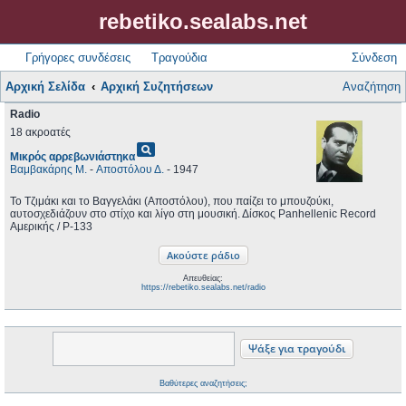
rebetiko.sealabs.net
Γρήγορες συνδέσεις
Τραγούδια
Σύνδεση
Αρχική Σελίδα
Αρχική Συζητήσεων
Αναζήτηση
Radio
18 ακροατές
pageview
Μικρός αρρεβωνιάστηκα
Βαμβακάρης Μ.
-
Αποστόλου Δ.
- 1947
Το Τζιμάκι και το Βαγγελάκι (Αποστόλου), που παίζει το μπουζούκι,
αυτοσχεδιάζουν στο στίχο και λίγο στη μουσική. Δίσκος Panhellenic Record
Αμερικής / P-133
Απευθείας:
https://rebetiko.sealabs.net/radio
Βαθύτερες αναζητήσεις;