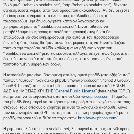
“δικό μας”, “rebetiko.sealabs.net”, “http://rebetiko.sealabs.net”), δέχεστε
ότι δεσμεύεστε νομικά από τους όρους που ακολουθούν. Αν δεν δέχεστε
ότι δεσμεύεστε νομικά από όλους τους ακόλουθους όρους τότε
παρακαλούμε μην δημιουργήσετε κάποιον λογαριασμό και
χρησιμοποιήσετε το “rebetiko.sealabs.net”. Είναι πιθανόν να
μεταβάλλουμε τους όρους οποιαδήποτε χρονική στιγμή και θα
επιδιώξουμε να σας ενημερώσουμε για αυτό με τον προσφορότερο
δυνατό τρόπο, όμως θα ήταν συνετό εκ μέρους σας να ξαναδιαβάζετε
τακτικά την παρούσα σελίδα καθώς η συνεχιζόμενη χρήση του
“rebetiko.sealabs.net” μετά τις εκάστοτε αλλαγές δείχνει πως δέχεστε ότι
δεσμεύεστε νομικά από αυτούς τους όρους με την ανανεωμένη και/ή
τροποποιημένη μορφή των όρων.
Η ιστοσελίδα μας είναι βασισμένη στο λογισμικό phpBB (στο εξής “αυτοί”,
“αυτών”, “αυτούς”, “λογισμικό phpBB”, “www.phpbb.com”, “phpBB Group”,
“phpBB Teams”) που είναι a bulletin board solution κάτω από ΓΕΝΙΚΗ
ΑΔΕΙΑ ΔΗΜΟΣΙΑΣ ΧΡΗΣΗΣ “
General Public License
” (hereinafter “GPL”)
και μπορεί να μεταφορτωθεί από την σελίδα
www.phpbb.com
. Η ομάδα
του phpBB δεν μπορεί να ασκήσει την επιρροή στο περιεχόμενο και τους
στόχους, τους οποίους ο χρήστης με αυτό το λογισμικό ακολουθεί λόγω
των κανονισμών του GPL. Για περισσότερες πληροφορίες σχετικά με το
phpBB, παρακαλούμε δείτε τα παρακάτω:
http://www.phpbb.com/
.
Η ρεμπετοσελίδα rebetiko.sealabs.net, λειτουργεί υπό τους κάτωθι όρους