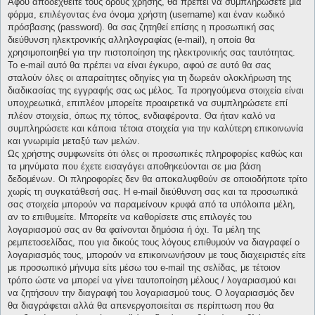
Αφού αποδεχθείτε τους όρους χρήσης, θα πρέπει να συμπληρώσετε μια
φόρμα, επιλέγοντας ένα όνομα χρήστη (username) και έναν κωδικό
πρόσβασης (password). θα σας ζητηθεί επίσης η προσωπική σας
διεύθυνση ηλεκτρονικής αλληλογραφίας (e-mail), η οποία θα
χρησιμοποιηθεί για την πιστοποίηση της ηλεκτρονικής σας ταυτότητας.
Το e-mail αυτό θα πρέπει να είναι έγκυρο, αφού σε αυτό θα σας
σταλούν όλες οι απαραίτητες οδηγίες για τη δωρεάν ολοκλήρωση της
διαδικασίας της εγγραφής σας ως μέλος. Τα προηγούμενα στοιχεία είναι
υποχρεωτικά, επιπλέον μπορείτε προαιρετικά να συμπληρώσετε επί
πλέον στοιχεία, όπως πχ τόπος, ενδιαφέροντα. Θα ήταν καλό να
συμπληρώσετε και κάποια τέτοια στοιχεία για την καλύτερη επικοινωνία
και γνωριμία μεταξύ των μελών.
Ως χρήστης συμφωνείτε ότι όλες οι προσωπικές πληροφορίες καθώς και
τα μηνύματα που έχετε εισαγάγει αποθηκεύονται σε μια βάση
δεδομένων. Οι πληροφορίες δεν θα αποκαλυφθούν σε οποιοδήποτε τρίτο
χωρίς τη συγκατάθεσή σας. Η e-mail διεύθυνση σας και τα προσωπικά
σας στοιχεία μπορούν να παραμείνουν κρυφά από τα υπόλοιπα μέλη,
αν το επιθυμείτε. Μπορείτε να καθορίσετε στις επιλογές του
λογαριασμού σας αν θα φαίνονται δημόσια ή όχι. Τα μέλη της
ρεμπετοσελίδας, που για δικούς τους λόγους επιθυμούν να διαγραφεί ο
λογαριασμός τους, μπορούν να επικοινωνήσουν με τους διαχειριστές είτε
με προσωπικό μήνυμα είτε μέσω του e-mail της σελίδας, με τέτοιον
τρόπο ώστε να μπορεί να γίνει ταυτοποίηση μέλους / λογαριασμού και
να ζητήσουν την διαγραφή του λογαριασμού τους. Ο λογαριασμός δεν
θα διαγράφεται αλλά θα απενεργοποιείται σε περίπτωση που θα