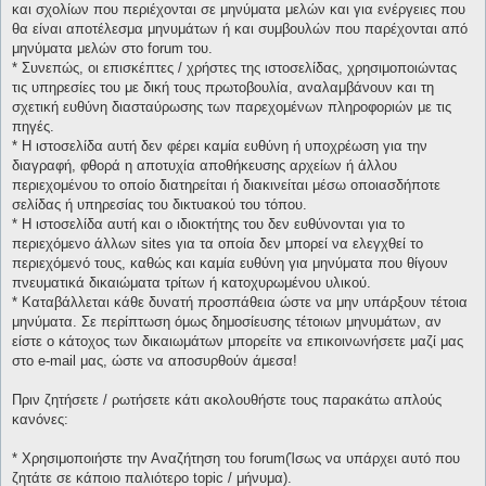
και σχολίων που περιέχονται σε μηνύματα μελών και για ενέργειες που
θα είναι αποτέλεσμα μηνυμάτων ή και συμβουλών που παρέχονται από
μηνύματα μελών στο forum του.
* Συνεπώς, οι επισκέπτες / χρήστες της ιστοσελίδας, χρησιμοποιώντας
τις υπηρεσίες του με δική τους πρωτοβουλία, αναλαμβάνουν και τη
σχετική ευθύνη διασταύρωσης των παρεχομένων πληροφοριών με τις
πηγές.
* H ιστοσελίδα αυτή δεν φέρει καμία ευθύνη ή υποχρέωση για την
διαγραφή, φθορά η αποτυχία αποθήκευσης αρχείων ή άλλου
περιεχομένου το οποίο διατηρείται ή διακινείται μέσω οποιασδήποτε
σελίδας ή υπηρεσίας του δικτυακού του τόπου.
* H ιστοσελίδα αυτή και ο ιδιοκτήτης του δεν ευθύνονται για το
περιεχόμενο άλλων sites για τα οποία δεν μπορεί να ελεγχθεί το
περιεχόμενό τους, καθώς και καμία ευθύνη για μηνύματα που θίγουν
πνευματικά δικαιώματα τρίτων ή κατοχυρωμένου υλικού.
* Καταβάλλεται κάθε δυνατή προσπάθεια ώστε να μην υπάρξουν τέτοια
μηνύματα. Σε περίπτωση όμως δημοσίευσης τέτοιων μηνυμάτων, αν
είστε ο κάτοχος των δικαιωμάτων μπορείτε να επικοινωνήσετε μαζί μας
στο e-mail μας, ώστε να αποσυρθούν άμεσα!
Πριν ζητήσετε / ρωτήσετε κάτι ακολουθήστε τους παρακάτω απλούς
κανόνες:
* Χρησιμοποιήστε την Αναζήτηση του forum(Ίσως να υπάρχει αυτό που
ζητάτε σε κάποιο παλιότερο topic / μήνυμα).