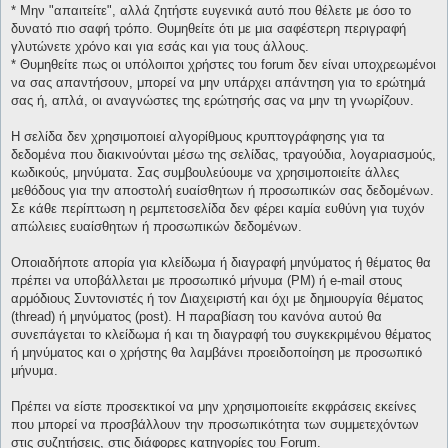
* Μην "απαιτείτε", αλλά ζητήστε ευγενικά αυτό που θέλετε με όσο το
δυνατό πιο σαφή τρόπο. Θυμηθείτε ότι με μια σαφέστερη περιγραφή
γλυτώνετε χρόνο και για εσάς και για τους άλλους.
* Θυμηθείτε πως οι υπόλοιποι χρήστες του forum δεν είναι υποχρεωμένοι
να σας απαντήσουν, μπορεί να μην υπάρχει απάντηση για το ερώτημά
σας ή, απλά, οι αναγνώστες της ερώτησής σας να μην τη γνωρίζουν.
Η σελίδα δεν χρησιμοποιεί αλγορίθμους κρυπτογράφησης για τα
δεδομένα που διακινούνται μέσω της σελίδας, τραγούδια, λογαριασμούς,
κωδικούς, μηνύματα. Σας συμβουλεύουμε να χρησιμοποιείτε άλλες
μεθόδους για την αποστολή ευαίσθητων ή προσωπικών σας δεδομένων.
Σε κάθε περίπτωση η ρεμπετοσελίδα δεν φέρει καμία ευθύνη για τυχόν
απώλειες ευαίσθητων ή προσωπικών δεδομένων.
Οποιαδήποτε απορία για κλείδωμα ή διαγραφή μηνύματος ή θέματος θα
πρέπει να υποβάλλεται με προσωπικό μήνυμα (PM) ή e-mail στους
αρμόδιους Συντονιστές ή τον Διαχειριστή και όχι με δημιουργία θέματος
(thread) ή μηνύματος (post). Η παραβίαση του κανόνα αυτού θα
συνεπάγεται το κλείδωμα ή και τη διαγραφή του συγκεκριμένου θέματος
ή μηνύματος και ο χρήστης θα λαμβάνει προειδοποίηση με προσωπικό
μήνυμα.
Πρέπει να είστε προσεκτικοί να μην χρησιμοποιείτε εκφράσεις εκείνες
που μπορεί να προσβάλλουν την προσωπικότητα των συμμετεχόντων
στις συζητήσεις, στις διάφορες κατηγορίες του Forum.