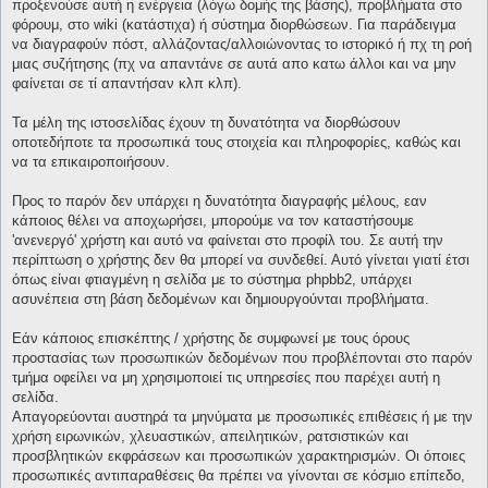
προξενούσε αυτή η ενέργεια (λόγω δομής της βάσης), προβλήματα στο
φόρουμ, στο wiki (κατάστιχα) ή σύστημα διορθώσεων. Για παράδειγμα
να διαγραφούν πόστ, αλλάζοντας/αλλοιώνοντας το ιστορικό ή πχ τη ροή
μιας συζήτησης (πχ να απαντάνε σε αυτά απο κατω άλλοι και να μην
φαίνεται σε τί απαντήσαν κλπ κλπ).
Τα μέλη της ιστοσελίδας έχουν τη δυνατότητα να διορθώσουν
οποτεδήποτε τα προσωπικά τους στοιχεία και πληροφορίες, καθώς και
να τα επικαιροποιήσουν.
Προς το παρόν δεν υπάρχει η δυνατότητα διαγραφής μέλους, εαν
κάποιος θέλει να αποχωρήσει, μπορούμε να τον καταστήσουμε
'ανενεργό' χρήστη και αυτό να φαίνεται στο προφίλ του. Σε αυτή την
περίπτωση ο χρήστης δεν θα μπορεί να συνδεθεί. Αυτό γίνεται γιατί έτσι
όπως είναι φτιαγμένη η σελίδα με το σύστημα phpbb2, υπάρχει
ασυνέπεια στη βάση δεδομένων και δημιουργούνται προβλήματα.
Εάν κάποιος επισκέπτης / χρήστης δε συμφωνεί με τους όρους
προστασίας των προσωπικών δεδομένων που προβλέπονται στο παρόν
τμήμα οφείλει να μη χρησιμοποιεί τις υπηρεσίες που παρέχει αυτή η
σελίδα.
Απαγορεύονται αυστηρά τα μηνύματα με προσωπικές επιθέσεις ή με την
χρήση ειρωνικών, χλευαστικών, απειλητικών, ρατσιστικών και
προσβλητικών εκφράσεων και προσωπικών χαρακτηρισμών. Οι όποιες
προσωπικές αντιπαραθέσεις θα πρέπει να γίνονται σε κόσμιο επίπεδο,