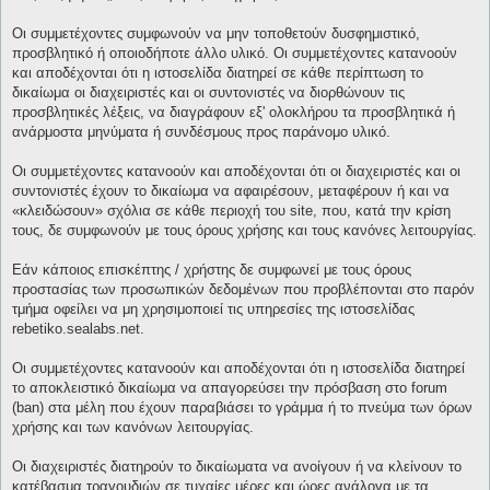
Οι συμμετέχοντες συμφωνούν να μην τοποθετούν δυσφημιστικό,
προσβλητικό ή οποιοδήποτε άλλο υλικό. Οι συμμετέχοντες κατανοούν
και αποδέχονται ότι η ιστοσελίδα διατηρεί σε κάθε περίπτωση το
δικαίωμα οι διαχειριστές και οι συντονιστές να διορθώνουν τις
προσβλητικές λέξεις, να διαγράφουν εξ' ολοκλήρου τα προσβλητικά ή
ανάρμοστα μηνύματα ή συνδέσμους προς παράνομο υλικό.
Οι συμμετέχοντες κατανοούν και αποδέχονται ότι οι διαχειριστές και οι
συντονιστές έχουν το δικαίωμα να αφαιρέσουν, μεταφέρουν ή και να
«κλειδώσουν» σχόλια σε κάθε περιοχή του site, που, κατά την κρίση
τους, δε συμφωνούν με τους όρους χρήσης και τους κανόνες λειτουργίας.
Εάν κάποιος επισκέπτης / χρήστης δε συμφωνεί με τους όρους
προστασίας των προσωπικών δεδομένων που προβλέπονται στο παρόν
τμήμα οφείλει να μη χρησιμοποιεί τις υπηρεσίες της ιστοσελίδας
rebetiko.sealabs.net.
Οι συμμετέχοντες κατανοούν και αποδέχονται ότι η ιστοσελίδα διατηρεί
το αποκλειστικό δικαίωμα να απαγορεύσει την πρόσβαση στο forum
(ban) στα μέλη που έχουν παραβιάσει το γράμμα ή το πνεύμα των όρων
χρήσης και των κανόνων λειτουργίας.
Οι διαχειριστές διατηρούν το δικαίωματα να ανοίγουν ή να κλείνουν το
κατέβασμα τραγουδιών σε τυχαίες μέρες και ώρες ανάλογα με τα