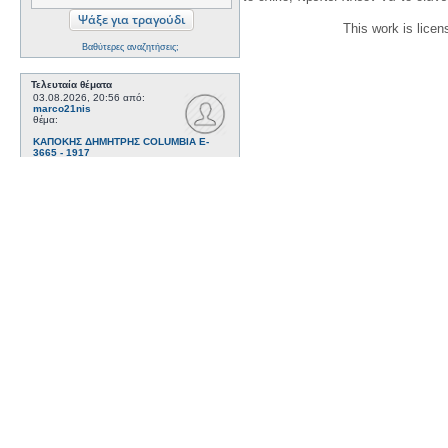
This work is lice
Βαθύτερες αναζητήσεις;
Τελευταία θέματα
03.08.2026, 20:56
από:
marco21nis
θέμα:
ΚΑΠΟΚΗΣ ΔΗΜΗΤΡΗΣ COLUMBIA E-
3665 - 1917
~
Μουσική - Τραγούδια
03.08.2026, 20:55
από:
marco21nis
θέμα:
ΣΤΑΣΙΝΟΠΟΥΛΟΣ ΣΩΤΗΡΗΣ VICTOR
73281 - 1921
~
Μουσική - Τραγούδια
21.07.2026, 16:41
από:
marco21nis
θέμα:
ΧΑΤΖΗΑΠΟΣΤΟΛΟΥ ΝΙΚΟΣ- DAJOS
BELA - ODEON AA 79815_9 kai ODEON
82022 - 1922
~
Μουσική - Τραγούδια
17.07.2026, 17:44
από:
marco21nis
θέμα:
ΒΕΜΠΟ ΣΟΦΙΑ HIS MASTER'S VOICE
AO 5071 - 1952
~
Μουσική - Τραγούδια