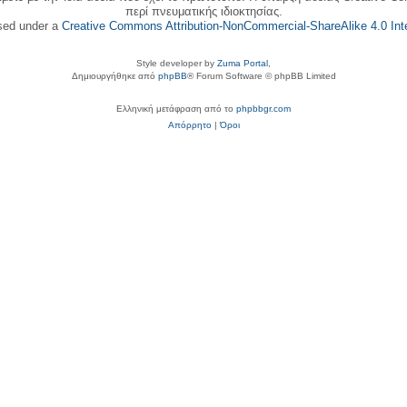
περί πνευματικής ιδιοκτησίας.
nsed under a
Creative Commons Attribution-NonCommercial-ShareAlike 4.0 Inte
Style developer by
Zuma Portal
,
Δημιουργήθηκε από
phpBB
® Forum Software © phpBB Limited
Ελληνική μετάφραση από το
phpbbgr.com
Απόρρητο
|
Όροι