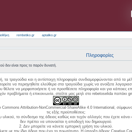
ιοθήκη
rembetiko.gr
aptaliko.gr
Πληροφορίες
ού δεν είναι προς το παρόν δυνατή.
κή, τα τραγούδια και η αντίστοιχη πληροφορία συνδιαμορφώνονται από τα μέλ
ορείτε να περιηγηθείτε ελεύθερα στα τραγούδια χωρίς να ανοίξετε λογαριασ
ου θέλετε να μορφοποιήσετε ή να προσθέσετε πληροφορία και για κάποιες επ
όν προβλήματα ή επικοινωνία, στείλτε μας μεηλ στο rebetoselida παπάκι g
e Commons Attribution-NonCommercial-ShareAlike 4.0 International, σύμφωνα 
τις εξής προϋποθέσεις:
ου υλικού, το σύνδεσμο της άδειας καθώς και τυχόν αλλαγές που έχετε κάνει
δεν πρέπει να υπονοείται η αποδοχή του δημιουργού.
2. Δεν μπορείτε να κάνετε εμπορική χρήση του υλικού.
ίμετε με την ίδια άδεια που έχει το πρωτότυπο. Η ύπαρξη άδειας Creative C