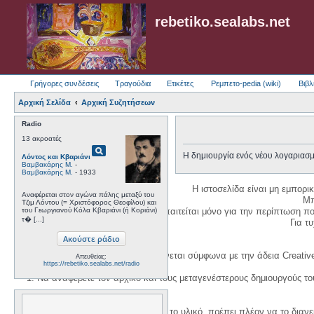
rebetiko.sealabs.net
Γρήγορες συνδέσεις
Τραγούδια
Ετικέτες
Ρεμπετο-pedia (wiki)
Βιβλ
Αρχική Σελίδα
Αρχική Συζητήσεων
Radio
13 ακροατές
pageview
Η δημιουργία ενός νέου λογαριασμ
Λόντος και Κβαριάνι
Βαμβακάρης Μ.
-
Βαμβακάρης Μ.
- 1933
Η ιστοσελίδα είναι μη εμπορι
Αναφέρεται στον αγώνα πάλης μεταξύ του
Μπ
Τζιμ Λόντου (= Χριστόφορος Θεοφίλου) και
του Γεωργιανού Κόλα Κβαριάνι (ή Κοριάνι)
Η δημιουργία λογαριασμού απαιτείται μόνο για την περίπτωση π
τ� [...]
Για τυχ
Η χρήση του υλικού της σελίδας γίνεται σύμφωνα με την άδεια Creativ
Απευθείας:
https://rebetiko.sealabs.net/radio
1. Να αναφέρετε τον αρχικό και τους μεταγενέστερους δημιουργούς τ
3. Αν διασκευάσετε με κάθε τρόπο το υλικό, πρέπει πλέον να το διανε