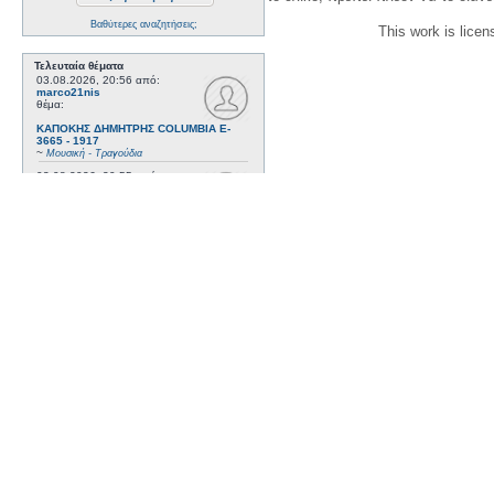
Βαθύτερες αναζητήσεις;
This work is lice
Τελευταία θέματα
03.08.2026, 20:56
από:
marco21nis
θέμα:
ΚΑΠΟΚΗΣ ΔΗΜΗΤΡΗΣ COLUMBIA E-
3665 - 1917
~
Μουσική - Τραγούδια
03.08.2026, 20:55
από:
marco21nis
θέμα:
ΣΤΑΣΙΝΟΠΟΥΛΟΣ ΣΩΤΗΡΗΣ VICTOR
73281 - 1921
~
Μουσική - Τραγούδια
21.07.2026, 16:41
από:
marco21nis
θέμα:
ΧΑΤΖΗΑΠΟΣΤΟΛΟΥ ΝΙΚΟΣ- DAJOS
BELA - ODEON AA 79815_9 kai ODEON
82022 - 1922
~
Μουσική - Τραγούδια
17.07.2026, 17:44
από:
marco21nis
θέμα:
ΒΕΜΠΟ ΣΟΦΙΑ HIS MASTER'S VOICE
AO 5071 - 1952
~
Μουσική - Τραγούδια
08.07.2026, 16:32
από:
marco21nis