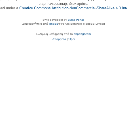
περί πνευματικής ιδιοκτησίας.
nsed under a
Creative Commons Attribution-NonCommercial-ShareAlike 4.0 Inte
Style developer by
Zuma Portal
,
Δημιουργήθηκε από
phpBB
® Forum Software © phpBB Limited
Ελληνική μετάφραση από το
phpbbgr.com
Απόρρητο
|
Όροι