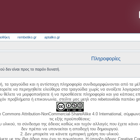
ιοθήκη
rembetiko.gr
aptaliko.gr
Πληροφορίες
ού δεν είναι προς το παρόν δυνατή.
κή, τα τραγούδια και η αντίστοιχη πληροφορία συνδιαμορφώνονται από τα μέλ
ορείτε να περιηγηθείτε ελεύθερα στα τραγούδια χωρίς να ανοίξετε λογαριασ
ου θέλετε να μορφοποιήσετε ή να προσθέσετε πληροφορία και για κάποιες επ
όν προβλήματα ή επικοινωνία, στείλτε μας μεηλ στο rebetoselida παπάκι g
e Commons Attribution-NonCommercial-ShareAlike 4.0 International, σύμφωνα 
τις εξής προϋποθέσεις:
ου υλικού, το σύνδεσμο της άδειας καθώς και τυχόν αλλαγές που έχετε κάνει
δεν πρέπει να υπονοείται η αποδοχή του δημιουργού.
2. Δεν μπορείτε να κάνετε εμπορική χρήση του υλικού.
ίμετε με την ίδια άδεια που έχει το πρωτότυπο. Η ύπαρξη άδειας Creative C