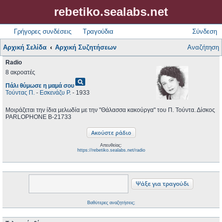
rebetiko.sealabs.net
Γρήγορες συνδέσεις
Τραγούδια
Σύνδεση
Αρχική Σελίδα
Αρχική Συζητήσεων
Αναζήτηση
Radio
8 ακροατές
pageview
Πάλι θύμωσε η μαμά σου
Τούντας Π.
-
Εσκενάζυ Ρ.
- 1933
Μοιράζεται την ίδια μελωδία με την "Θάλασσα κακούργα" του Π. Τούντα. Δίσκος
PARLOPHONE B-21733
Απευθείας:
https://rebetiko.sealabs.net/radio
Βαθύτερες αναζητήσεις;