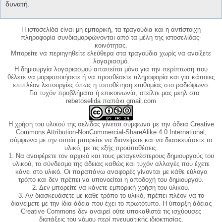
δυνατή.
Η ιστοσελίδα είναι μη εμπορική, τα τραγούδια και η αντίστοιχη
πληροφορία συνδιαμορφώνονται από τα μέλη της ιστοσελίδας-
κοινότητας.
Μπορείτε να περιηγηθείτε ελεύθερα στα τραγούδια χωρίς να ανοίξετε
λογαριασμό.
Η δημιουργία λογαριασμού απαιτείται μόνο για την περίπτωση που
θέλετε να μορφοποιήσετε ή να προσθέσετε πληροφορία και για κάποιες
επιπλέον λειτουργίες όπως η τοποθέτηση επιθυμίας στο ραδιόφωνο.
Για τυχόν προβλήματα ή επικοινωνία, στείλτε μας μεηλ στο
rebetoselida παπάκι gmail.com
Η χρήση του υλικού της σελίδας γίνεται σύμφωνα με την άδεια Creative
Commons Attribution-NonCommercial-ShareAlike 4.0 International,
σύμφωνα με την οποία μπορείτε να διανείμετε και να διασκευάσετε το
υλικό, με τις εξής προϋποθέσεις:
1. Να αναφέρετε τον αρχικό και τους μεταγενέστερους δημιουργούς του
υλικού, το σύνδεσμο της άδειας καθώς και τυχόν αλλαγές που έχετε
κάνει στο υλικό. Οι παραπάνω αναφορές γίνονται με κάθε εύλογο
τρόπο και δεν πρέπει να υπονοείται η αποδοχή του δημιουργού.
2. Δεν μπορείτε να κάνετε εμπορική χρήση του υλικού.
3. Αν διασκευάσετε με κάθε τρόπο το υλικό, πρέπει πλέον να το
διανείμετε με την ίδια άδεια που έχει το πρωτότυπο. Η ύπαρξη άδειας
Creative Commons δεν αναιρεί ούτε υποκαθιστά τις ισχύουσες
διατάξεις του νόμου περί πνευματικής ιδιοκτησίας.