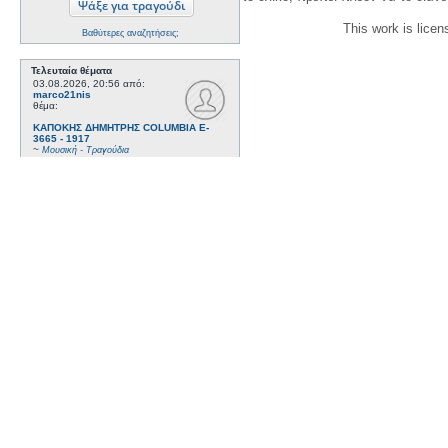
This work is lice
Βαθύτερες αναζητήσεις;
Τελευταία θέματα
03.08.2026, 20:56
από:
marco21nis
θέμα:
ΚΑΠΟΚΗΣ ΔΗΜΗΤΡΗΣ COLUMBIA E-
3665 - 1917
~
Μουσική - Τραγούδια
03.08.2026, 20:55
από:
marco21nis
θέμα:
ΣΤΑΣΙΝΟΠΟΥΛΟΣ ΣΩΤΗΡΗΣ VICTOR
73281 - 1921
~
Μουσική - Τραγούδια
21.07.2026, 16:41
από:
marco21nis
θέμα:
ΧΑΤΖΗΑΠΟΣΤΟΛΟΥ ΝΙΚΟΣ- DAJOS
BELA - ODEON AA 79815_9 kai ODEON
82022 - 1922
~
Μουσική - Τραγούδια
17.07.2026, 17:44
από:
marco21nis
θέμα:
ΒΕΜΠΟ ΣΟΦΙΑ HIS MASTER'S VOICE
AO 5071 - 1952
~
Μουσική - Τραγούδια
08.07.2026, 16:32
από: