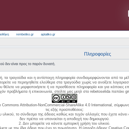
ιοθήκη
rembetiko.gr
aptaliko.gr
Πληροφορίες
ού δεν είναι προς το παρόν δυνατή.
κή, τα τραγούδια και η αντίστοιχη πληροφορία συνδιαμορφώνονται από τα μέλ
ορείτε να περιηγηθείτε ελεύθερα στα τραγούδια χωρίς να ανοίξετε λογαριασ
ου θέλετε να μορφοποιήσετε ή να προσθέσετε πληροφορία και για κάποιες επ
όν προβλήματα ή επικοινωνία, στείλτε μας μεηλ στο rebetoselida παπάκι g
e Commons Attribution-NonCommercial-ShareAlike 4.0 International, σύμφωνα 
τις εξής προϋποθέσεις:
ου υλικού, το σύνδεσμο της άδειας καθώς και τυχόν αλλαγές που έχετε κάνει
δεν πρέπει να υπονοείται η αποδοχή του δημιουργού.
2. Δεν μπορείτε να κάνετε εμπορική χρήση του υλικού.
ίμετε με την ίδια άδεια που έχει το πρωτότυπο. Η ύπαρξη άδειας Creative C