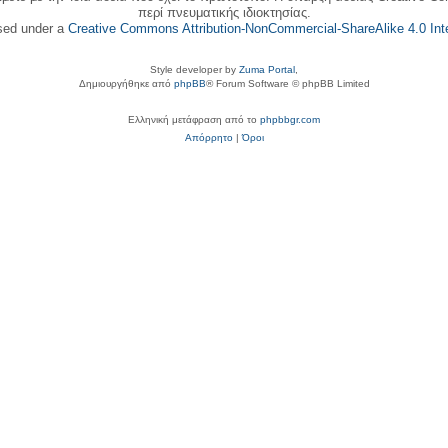
περί πνευματικής ιδιοκτησίας.
nsed under a
Creative Commons Attribution-NonCommercial-ShareAlike 4.0 Inte
Style developer by
Zuma Portal
,
Δημιουργήθηκε από
phpBB
® Forum Software © phpBB Limited
Ελληνική μετάφραση από το
phpbbgr.com
Απόρρητο
|
Όροι