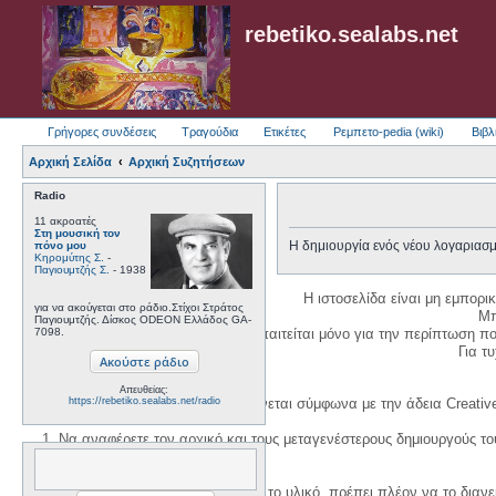
rebetiko.sealabs.net
Γρήγορες συνδέσεις
Τραγούδια
Ετικέτες
Ρεμπετο-pedia (wiki)
Βιβλ
Αρχική Σελίδα
Αρχική Συζητήσεων
Radio
11 ακροατές
Στη μουσική τον
Η δημιουργία ενός νέου λογαριασμ
πόνο μου
Κηρομύτης Σ.
-
Παγιουμτζής Σ.
- 1938
Η ιστοσελίδα είναι μη εμπορι
για να ακούγεται στο ράδιο.Στίχοι Στράτος
Μπ
Παγιουμτζής. Δίσκος ODEON Ελλάδος GA-
7098.
Η δημιουργία λογαριασμού απαιτείται μόνο για την περίπτωση π
Για τυχ
Απευθείας:
Η χρήση του υλικού της σελίδας γίνεται σύμφωνα με την άδεια Creativ
https://rebetiko.sealabs.net/radio
1. Να αναφέρετε τον αρχικό και τους μεταγενέστερους δημιουργούς τ
3. Αν διασκευάσετε με κάθε τρόπο το υλικό, πρέπει πλέον να το διανε