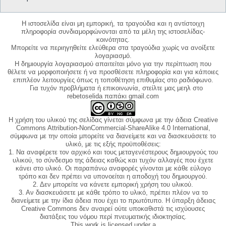
Η ιστοσελίδα είναι μη εμπορική, τα τραγούδια και η αντίστοιχη
πληροφορία συνδιαμορφώνονται από τα μέλη της ιστοσελίδας-
κοινότητας.
Μπορείτε να περιηγηθείτε ελεύθερα στα τραγούδια χωρίς να ανοίξετε
λογαριασμό.
Η δημιουργία λογαριασμού απαιτείται μόνο για την περίπτωση που
θέλετε να μορφοποιήσετε ή να προσθέσετε πληροφορία και για κάποιες
επιπλέον λειτουργίες όπως η τοποθέτηση επιθυμίας στο ραδιόφωνο.
Για τυχόν προβλήματα ή επικοινωνία, στείλτε μας μεηλ στο
rebetoselida παπάκι gmail.com
Η χρήση του υλικού της σελίδας γίνεται σύμφωνα με την άδεια Creative
Commons Attribution-NonCommercial-ShareAlike 4.0 International,
σύμφωνα με την οποία μπορείτε να διανείμετε και να διασκευάσετε το
υλικό, με τις εξής προϋποθέσεις:
1. Να αναφέρετε τον αρχικό και τους μεταγενέστερους δημιουργούς του
υλικού, το σύνδεσμο της άδειας καθώς και τυχόν αλλαγές που έχετε
κάνει στο υλικό. Οι παραπάνω αναφορές γίνονται με κάθε εύλογο
τρόπο και δεν πρέπει να υπονοείται η αποδοχή του δημιουργού.
2. Δεν μπορείτε να κάνετε εμπορική χρήση του υλικού.
3. Αν διασκευάσετε με κάθε τρόπο το υλικό, πρέπει πλέον να το
διανείμετε με την ίδια άδεια που έχει το πρωτότυπο. Η ύπαρξη άδειας
Creative Commons δεν αναιρεί ούτε υποκαθιστά τις ισχύουσες
διατάξεις του νόμου περί πνευματικής ιδιοκτησίας.
This work is licensed under a