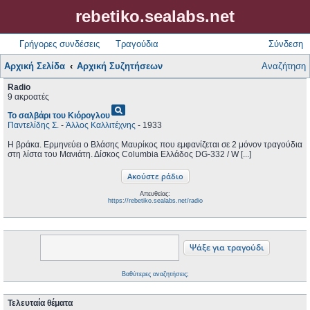
rebetiko.sealabs.net
Γρήγορες συνδέσεις
Τραγούδια
Σύνδεση
Αρχική Σελίδα
Αρχική Συζητήσεων
Αναζήτηση
Radio
9 ακροατές
pageview
Το σαλβάρι του Κιόρογλου
Παντελίδης Σ.
-
Άλλος Καλλιτέχνης
- 1933
Η βράκα. Ερμηνεύει ο Βλάσης Μαυρίκος που εμφανίζεται σε 2 μόνον τραγούδια
στη λίστα του Μανιάτη. Δίσκος Columbia Ελλάδος DG-332 / W [...]
Απευθείας:
https://rebetiko.sealabs.net/radio
Βαθύτερες αναζητήσεις;
Τελευταία θέματα