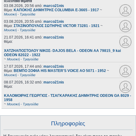
Τελευταία θέματα
03.08.2026, 20:56
από:
marco21nis
θέμα:
ΚΑΠΟΚΗΣ ΔΗΜΗΤΡΗΣ COLUMBIA E-3665 - 1917
~
Μουσική - Τραγούδια
03.08.2026, 20:55
από:
marco21nis
θέμα:
ΣΤΑΣΙΝΟΠΟΥΛΟΣ ΣΩΤΗΡΗΣ VICTOR 73281 - 1921
~
Μουσική - Τραγούδια
21.07.2026, 16:41
από:
marco21nis
θέμα:
ΧΑΤΖΗΑΠΟΣΤΟΛΟΥ ΝΙΚΟΣ- DAJOS BELA - ODEON AA 79815_9 kai
ODEON 82022 - 1922
~
Μουσική - Τραγούδια
17.07.2026, 17:44
από:
marco21nis
θέμα:
ΒΕΜΠΟ ΣΟΦΙΑ HIS MASTER'S VOICE AO 5071 - 1952
~
Μουσική - Τραγούδια
08.07.2026, 16:32
από:
marco21nis
θέμα:
ΚΑΛΟΜΟΙΡΗΣ ΓΕΩΡΓΙΟΣ - ΤΣΑΓΚΑΡΑΚΗΣ ΔΗΜΗΤΡΗΣ ODEON GA 8029 -
1958
~
Μουσική - Τραγούδια
Πληροφορίες
Η δημιουργία ενός νέου λογαριασμού δεν είναι προς το παρόν