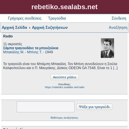
rebetiko.sealabs.net
Γρήγορες συνδέσεις
Τραγούδια
Σύνδεση
Αρχική Σελίδα
Αρχική Συζητήσεων
Αναζήτηση
Radio
11 ακροατές
Σάμπα τραγουδάνε τα μπουζούκια
Μπακάλης Μ.
-
Μπίνης Τ.
- 1949
Το τραγούδι είναι του Μπάμπη Μπακάλη. Τον Μπίνη συνοδεύουν η Σούλα
Καλφοπούλου και ο Π. Μαυράκης. Δίσκος ODEON GA 7548. Είναι το 1 [...]
Απευθείας:
https://rebetiko.sealabs.net/radio
Βαθύτερες αναζητήσεις;