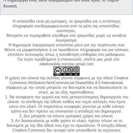
δυνατή.
Η ιστοσελίδα είναι μη εμπορική, τα τραγούδια και η αντίστοιχη
πληροφορία συνδιαμορφώνονται από τα μέλη της ιστοσελίδας-
κοινότητας.
Μπορείτε να περιηγηθείτε ελεύθερα στα τραγούδια χωρίς να ανοίξετε
λογαριασμό.
Η δημιουργία λογαριασμού απαιτείται μόνο για την περίπτωση που
θέλετε να μορφοποιήσετε ή να προσθέσετε πληροφορία και για κάποιες
επιπλέον λειτουργίες όπως η τοποθέτηση επιθυμίας στο ραδιόφωνο.
Για τυχόν προβλήματα ή επικοινωνία, στείλτε μας μεηλ στο
rebetoselida παπάκι gmail.com
Η χρήση του υλικού της σελίδας γίνεται σύμφωνα με την άδεια Creative
Commons Attribution-NonCommercial-ShareAlike 4.0 International,
σύμφωνα με την οποία μπορείτε να διανείμετε και να διασκευάσετε το
υλικό, με τις εξής προϋποθέσεις:
1. Να αναφέρετε τον αρχικό και τους μεταγενέστερους δημιουργούς του
υλικού, το σύνδεσμο της άδειας καθώς και τυχόν αλλαγές που έχετε
κάνει στο υλικό. Οι παραπάνω αναφορές γίνονται με κάθε εύλογο
τρόπο και δεν πρέπει να υπονοείται η αποδοχή του δημιουργού.
2. Δεν μπορείτε να κάνετε εμπορική χρήση του υλικού.
3. Αν διασκευάσετε με κάθε τρόπο το υλικό, πρέπει πλέον να το
διανείμετε με την ίδια άδεια που έχει το πρωτότυπο. Η ύπαρξη άδειας
Creative Commons δεν αναιρεί ούτε υποκαθιστά τις ισχύουσες