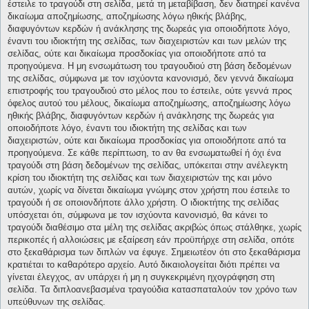
έστειλε το τραγούδι στη σελίδα, μετά τη μεταβίβαση, δεν διατηρεί κανένα
δικαίωμα αποζημίωσης, αποζημίωσης λόγω ηθικής βλάβης,
διαφυγόντων κερδών ή ανάκλησης της δωρεάς για οποιοδήποτε λόγο,
έναντι του ιδιοκτήτη της σελίδας, των διαχειριστών και των μελών της
σελίδας, ούτε και δικαίωμα προσδοκίας για οποιοδήποτε από τα
προηγούμενα. Η μη ενσωμάτωση του τραγουδιού στη βάση δεδομένων
της σελίδας, σύμφωνα με τον ισχύοντα κανονισμό, δεν γεννά δικαίωμα
επιστροφής του τραγουδιού στο μέλος που το έστειλε, ούτε γεννά προς
όφελος αυτού του μέλους, δικαίωμα αποζημίωσης, αποζημίωσης λόγω
ηθικής βλάβης, διαφυγόντων κερδών ή ανάκλησης της δωρεάς για
οποιοδήποτε λόγο, έναντι του ιδιοκτήτη της σελίδας και των
διαχειριστών, ούτε και δικαίωμα προσδοκίας για οποιοδήποτε από τα
προηγούμενα. Σε κάθε περίπτωση, το αν θα ενσωματωθεί ή όχι ένα
τραγούδι στη βάση δεδομένων της σελίδας, υπόκειται στην ανέλεγκτη
κρίση του ιδιοκτήτη της σελίδας και των διαχειριστών της και μόνο
αυτών, χωρίς να δίνεται δικαίωμα γνώμης στον χρήστη που έστειλε το
τραγούδι ή σε οποιονδήποτε άλλο χρήστη. Ο ιδιοκτήτης της σελίδας
υπόσχεται ότι, σύμφωνα με τον ισχύοντα κανονισμό, θα κάνει το
τραγούδι διαθέσιμο στα μέλη της σελίδας ακριβώς όπως στάλθηκε, χωρίς
περικοπές ή αλλοιώσεις με εξαίρεση εάν προϋπήρχε στη σελίδα, οπότε
στο ξεκαθάρισμα των διπλών να έφυγε. Σημειωτέον ότι στο ξεκαθάρισμα
κρατιέται το καθαρότερο αρχείο. Αυτό δικαιολογείται διότι πρέπει να
γίνεται έλεγχος, αν υπάρχει ή μη η συγκεκριμένη ηχογράφηση στη
σελίδα. Τα διπλοανεβασμένα τραγούδια κατασπαταλούν τον χρόνο των
υπεύθυνων της σελίδας.