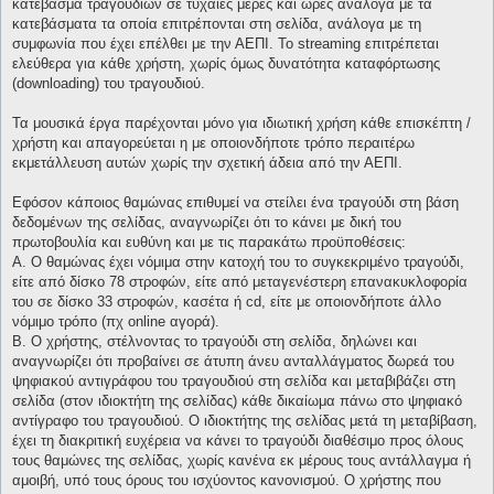
κατέβασμα τραγουδιών σε τυχαίες μέρες και ώρες ανάλογα με τα
κατεβάσματα τα οποία επιτρέπονται στη σελίδα, ανάλογα με τη
συμφωνία που έχει επέλθει με την ΑΕΠΙ. Το streaming επιτρέπεται
ελεύθερα για κάθε χρήστη, χωρίς όμως δυνατότητα καταφόρτωσης
(downloading) του τραγουδιού.
Τα μουσικά έργα παρέχονται μόνο για ιδιωτική χρήση κάθε επισκέπτη /
χρήστη και απαγορεύεται η με οποιονδήποτε τρόπο περαιτέρω
εκμετάλλευση αυτών χωρίς την σχετική άδεια από την ΑΕΠΙ.
Εφόσον κάποιος θαμώνας επιθυμεί να στείλει ένα τραγούδι στη βάση
δεδομένων της σελίδας, αναγνωρίζει ότι το κάνει με δική του
πρωτοβουλία και ευθύνη και με τις παρακάτω προϋποθέσεις:
Α. Ο θαμώνας έχει νόμιμα στην κατοχή του το συγκεκριμένο τραγούδι,
είτε από δίσκο 78 στροφών, είτε από μεταγενέστερη επανακυκλοφορία
του σε δίσκο 33 στροφών, κασέτα ή cd, είτε με οποιονδήποτε άλλο
νόμιμο τρόπο (πχ online αγορά).
Β. Ο χρήστης, στέλνοντας το τραγούδι στη σελίδα, δηλώνει και
αναγνωρίζει ότι προβαίνει σε άτυπη άνευ ανταλλάγματος δωρεά του
ψηφιακού αντιγράφου του τραγουδιού στη σελίδα και μεταβιβάζει στη
σελίδα (στον ιδιοκτήτη της σελίδας) κάθε δικαίωμα πάνω στο ψηφιακό
αντίγραφο του τραγουδιού. Ο ιδιοκτήτης της σελίδας μετά τη μεταβίβαση,
έχει τη διακριτική ευχέρεια να κάνει το τραγούδι διαθέσιμο προς όλους
τους θαμώνες της σελίδας, χωρίς κανένα εκ μέρους τους αντάλλαγμα ή
αμοιβή, υπό τους όρους του ισχύοντος κανονισμού. Ο χρήστης που