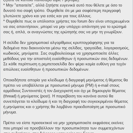
* Μην "απαιτείτε", αλλά ζητήστε ευγενικά αυτό που θέλετε με όσο το
δυνατό πιο σαφή τρόπο. Θυμηθείτε ότι με μια σαφέστερη περιγραφή
γλυτώνετε χρόνο και για εσάς και για τους άλλους.
* Θυμηθείτε πως οι υπόλοιποι χρήστες του forum δεν είναι υποχρεωμένοι
να σας απαντήσουν, μπορεί να μην υπάρχει απάντηση για το ερώτημά
σας ή, απλά, οι αναγνώστες της ερώτησής σας να μην τη γνωρίζουν.
Η σελίδα δεν χρησιμοποιεί αλγορίθμους κρυπτογράφησης για τα
δεδομένα που διακινούνται μέσω της σελίδας, τραγούδια, λογαριασμούς,
κωδικούς, μηνύματα. Σας συμβουλεύουμε να χρησιμοποιείτε άλλες
μεθόδους για την αποστολή ευαίσθητων ή προσωπικών σας δεδομένων.
Σε κάθε περίπτωση η ρεμπετοσελίδα δεν φέρει καμία ευθύνη για τυχόν
απώλειες ευαίσθητων ή προσωπικών δεδομένων.
Οποιαδήποτε απορία για κλείδωμα ή διαγραφή μηνύματος ή θέματος θα
πρέπει να υποβάλλεται με προσωπικό μήνυμα (PM) ή e-mail στους
αρμόδιους Συντονιστές ή τον Διαχειριστή και όχι με δημιουργία θέματος
(thread) ή μηνύματος (post). Η παραβίαση του κανόνα αυτού θα
συνεπάγεται το κλείδωμα ή και τη διαγραφή του συγκεκριμένου θέματος
ή μηνύματος και ο χρήστης θα λαμβάνει προειδοποίηση με προσωπικό
μήνυμα.
Πρέπει να είστε προσεκτικοί να μην χρησιμοποιείτε εκφράσεις εκείνες
που μπορεί να προσβάλλουν την προσωπικότητα των συμμετεχόντων