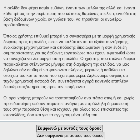
Η σελίδα δεν φέρει καμία ευθύνη, έναντι των μελών της αλλά και έναντι
κάθε τρίτου, στην περίπτωση που κάποιος θαμώνας στείλει τραγούδι στη
βάση δεδομένων χωρίς, εν γνώσει του, να τηρούνται οι ανωτέρω
προϋποθέσεις.
Όποιος χρήστης επιθυμεί μπορεί να συνεισφέρει με τη μορφή χρηματικής
δωρεάς προς τη σελίδα, ώστε να καλύπτονται τα έξοδα συντήρησης,
ενοικίασης μηχανημάτων και απόδοσης δικαιωμάτων ή σαν ένδειξη
συμπαράστασης για τις άφθονες εργατοώρες που έχουν αφιερωθεί ώστε
να συνεχίζει να λειτουργεί αυτή η σελίδα. Ο χρήστης που στέλνει δωρεά
παρακαλείται στέλνοντας μήνυμα στη διαχείριση της σελίδας, να μας
δηλώνει εάν επιθυμεί να φαίνονται πλήρως, μερικώς ή καθόλου τα
στοιχεία του και το ποσό που έχει προσφέρει. Δηλώνουμε σαφώς ότι
τυχόν χρηματική εισφορά δεν συνεπάγεται αγορά κανενός επιπλέον
δικαιώματος/υπηρεσίας προς τον εισφέροντα.
Οι όροι χρήσης μπορούν να τροποποιηθούν ανά πάσα στιγμή και χωρίς
προειδοποίηση εφόσον παραστεί ανάγκη με παράλληλη δημοσίευσή
τους στην παρούσα θέση και ισχύουν για όλους τους επισκέπτες της
ιστοσελίδας, όσο και για τα εγγεγραμμένα μέλη του.