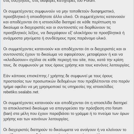
στις συζητήσεις, στις διάφορες κατηγορίες του Forum.
Οι συμμετέχοντες συμφωνούν να μην τοποθετούν δυσφημιστικό,
προσβλητικό ή οποιοδήποτε άλλο υλικό. Οι συμμετέχοντες κατανοούν
και αποδέχονται ότι η ιστοσελίδα διατηρεί σε κάθε περίπτωση το
δικαίωμα οι διαχειριστές και οι συντονιστές να διορθώνουν τις
προσβλητικές λέξεις, να διαγράφουν εξ' ολοκλήρου τα προσβλητικά ή
ανάρμοστα μηνύματα ή συνδέσμους προς παράνομο υλικό.
Οι συμμετέχοντες κατανοούν και αποδέχονται ότι οι διαχειριστές και οι
συντονιστές έχουν το δικαίωμα να αφαιρέσουν, μεταφέρουν ή και να
«κλειδώσουν» σχόλια σε κάθε περιοχή του site, που, κατά την κρίση
τους, δε συμφωνούν με τους όρους χρήσης και τους κανόνες λειτουργίας.
Εάν κάποιος επισκέπτης / χρήστης δε συμφωνεί με τους όρους
προστασίας των προσωπικών δεδομένων που προβλέπονται στο παρόν
τμήμα οφείλει να μη χρησιμοποιεί τις υπηρεσίες της ιστοσελίδας
rebetiko.sealabs.net.
Οι συμμετέχοντες κατανοούν και αποδέχονται ότι η ιστοσελίδα διατηρεί
το αποκλειστικό δικαίωμα να απαγορεύσει την πρόσβαση στο forum
(ban) στα μέλη που έχουν παραβιάσει το γράμμα ή το πνεύμα των όρων
χρήσης και των κανόνων λειτουργίας.
Οι διαχειριστές διατηρούν το δικαίωματα να ανοίγουν ή να κλείνουν το