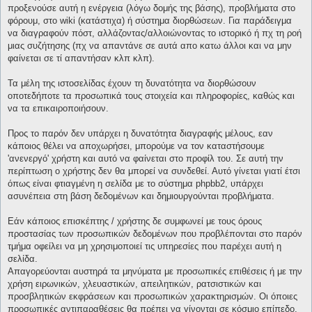
προξενούσε αυτή η ενέργεια (λόγω δομής της βάσης), προβλήματα στο
φόρουμ, στο wiki (κατάστιχα) ή σύστημα διορθώσεων. Για παράδειγμα
να διαγραφούν πόστ, αλλάζοντας/αλλοιώνοντας το ιστορικό ή πχ τη ροή
μιας συζήτησης (πχ να απαντάνε σε αυτά απο κατω άλλοι και να μην
φαίνεται σε τί απαντήσαν κλπ κλπ).
Τα μέλη της ιστοσελίδας έχουν τη δυνατότητα να διορθώσουν
οποτεδήποτε τα προσωπικά τους στοιχεία και πληροφορίες, καθώς και
να τα επικαιροποιήσουν.
Προς το παρόν δεν υπάρχει η δυνατότητα διαγραφής μέλους, εαν
κάποιος θέλει να αποχωρήσει, μπορούμε να τον καταστήσουμε
'ανενεργό' χρήστη και αυτό να φαίνεται στο προφίλ του. Σε αυτή την
περίπτωση ο χρήστης δεν θα μπορεί να συνδεθεί. Αυτό γίνεται γιατί έτσι
όπως είναι φτιαγμένη η σελίδα με το σύστημα phpbb2, υπάρχει
ασυνέπεια στη βάση δεδομένων και δημιουργούνται προβλήματα.
Εάν κάποιος επισκέπτης / χρήστης δε συμφωνεί με τους όρους
προστασίας των προσωπικών δεδομένων που προβλέπονται στο παρόν
τμήμα οφείλει να μη χρησιμοποιεί τις υπηρεσίες που παρέχει αυτή η
σελίδα.
Απαγορεύονται αυστηρά τα μηνύματα με προσωπικές επιθέσεις ή με την
χρήση ειρωνικών, χλευαστικών, απειλητικών, ρατσιστικών και
προσβλητικών εκφράσεων και προσωπικών χαρακτηρισμών. Οι όποιες
προσωπικές αντιπαραθέσεις θα πρέπει να γίνονται σε κόσμιο επίπεδο,