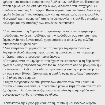
χρήσης τους οποίους ο επισκέπτης / μέλος των σελίδων του δικτυακού
τόπου οφείλει να σέβεται για την ομαλή λειτουργία του ιστοχώρου. Οι
ακόλουθοι κανόνες λειτουργίας θεσπίστηκαν ώστε να διασφαλίσουν την
ομαλή διεξαγωγή των συζητήσεων και της συμμετοχής στην ιστοσελίδα.
Η εγγραφή και η συμμετοχή σας στης λειτουργίες της σελίδας σημαίνει το
σεβασμό και την αποδοχή των κανόνων λειτουργίας.
* Δεν επιτρέπεται η δημιουργία περισσότερων του ενός λογαριασμού
πρόσβασης. Αν έχετε πρόβλημα με την πρόσβαση σας στο forum μην
δημιουργείτε νέο λογαριασμό, χρησιμοποιείστε το μεηλ της σελίδας:
rebetoselida at gmail.com
* Δεν επιτρέπονται μηνύματα για παράνομο λογισμικό/τραγούδια,
λογισμικό εξουδετέρωσης προστασίας, ή αναφέρονται σε παράνομη
απόκτηση προστατευμένου περιεχόμενου.
* Απαγορεύονται τα μηνύματα που έχουν ως αποτέλεσμα τη δημιουργία
έριδων / κακής ατμόσφαιρας στο forum. Σεβαστείτε όλα τα μέλη ακόμη κι
αν διαφωνείτε. Σεβαστείτε όλα τα πρόσωπα φυσικά ή νομικά ακόμη κι
αν σας έχουν βλάψει. Στόχος μας η ομαλή, υγιής ανταλλαγή απόψεων
από όλους τους χρήστες.
* Τυχόν αντιρρήσεις σε επεμβάσεις των συντονιστών του Forum θα
πρέπει να υποβάλλονται με προσωπικό μήνυμα (πμ) στο συντονιστή και
όχι δημόσια. Κατόπιν θα συζητούνται από ολόκληρη την ομάδα των
συντονιστών και θα απαντάμε σε όλους.
Η διαδικασία της εγγραφής είναι απλή, σύντομη και εντελώς δωρεάν.