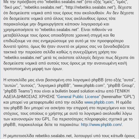
Με την πρόσβαση στο “rebetiko.sealabs.net” (στο εξής “εμείς”, “εμάς”,
“δικό μας”, “rebetiko.sealabs.net”, “http://rebetiko.sealabs.net”), δέχεστε
ότι δεσμεύεστε νομικά από τους όρους που ακολουθούν. Αν δεν δέχεστε
ότι δεσμεύεστε νομικά από όλους τους ακόλουθους όρους τότε
παρακαλούμε μην δημιουργήσετε κάποιον λογαριασμό και
χρησιμοποιήσετε το “rebetiko.sealabs.net”. Είναι πιθανόν να
μεταβάλλουμε τους όρους οποιαδήποτε χρονική στιγμή και θα
επιδιώξουμε να σας ενημερώσουμε για αυτό με τον προσφορότερο
δυνατό τρόπο, όμως θα ήταν συνετό εκ μέρους σας να ξαναδιαβάζετε
τακτικά την παρούσα σελίδα καθώς η συνεχιζόμενη χρήση του
“rebetiko.sealabs.net” μετά τις εκάστοτε αλλαγές δείχνει πως δέχεστε ότι
δεσμεύεστε νομικά από αυτούς τους όρους με την ανανεωμένη και/ή
τροποποιημένη μορφή των όρων.
Η ιστοσελίδα μας είναι βασισμένη στο λογισμικό phpBB (στο εξής “αυτοί”,
“αυτών”, “αυτούς”, “λογισμικό phpBB”, “www.phpbb.com”, “phpBB Group”,
“phpBB Teams”) που είναι a bulletin board solution κάτω από ΓΕΝΙΚΗ
ΑΔΕΙΑ ΔΗΜΟΣΙΑΣ ΧΡΗΣΗΣ “
General Public License
” (hereinafter “GPL”)
και μπορεί να μεταφορτωθεί από την σελίδα
www.phpbb.com
. Η ομάδα
του phpBB δεν μπορεί να ασκήσει την επιρροή στο περιεχόμενο και τους
στόχους, τους οποίους ο χρήστης με αυτό το λογισμικό ακολουθεί λόγω
των κανονισμών του GPL. Για περισσότερες πληροφορίες σχετικά με το
phpBB, παρακαλούμε δείτε τα παρακάτω:
http://www.phpbb.com/
.
Η ρεμπετοσελίδα rebetiko.sealabs.net, λειτουργεί υπό τους κάτωθι όρους