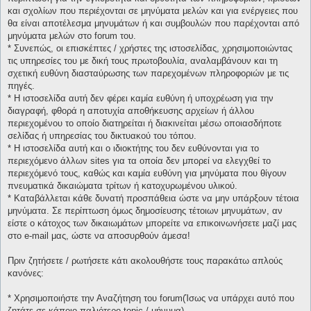
και σχολίων που περιέχονται σε μηνύματα μελών και για ενέργειες που
θα είναι αποτέλεσμα μηνυμάτων ή και συμβουλών που παρέχονται από
μηνύματα μελών στο forum του.
* Συνεπώς, οι επισκέπτες / χρήστες της ιστοσελίδας, χρησιμοποιώντας
τις υπηρεσίες του με δική τους πρωτοβουλία, αναλαμβάνουν και τη
σχετική ευθύνη διασταύρωσης των παρεχομένων πληροφοριών με τις
πηγές.
* H ιστοσελίδα αυτή δεν φέρει καμία ευθύνη ή υποχρέωση για την
διαγραφή, φθορά η αποτυχία αποθήκευσης αρχείων ή άλλου
περιεχομένου το οποίο διατηρείται ή διακινείται μέσω οποιασδήποτε
σελίδας ή υπηρεσίας του δικτυακού του τόπου.
* H ιστοσελίδα αυτή και ο ιδιοκτήτης του δεν ευθύνονται για το
περιεχόμενο άλλων sites για τα οποία δεν μπορεί να ελεγχθεί το
περιεχόμενό τους, καθώς και καμία ευθύνη για μηνύματα που θίγουν
πνευματικά δικαιώματα τρίτων ή κατοχυρωμένου υλικού.
* Καταβάλλεται κάθε δυνατή προσπάθεια ώστε να μην υπάρξουν τέτοια
μηνύματα. Σε περίπτωση όμως δημοσίευσης τέτοιων μηνυμάτων, αν
είστε ο κάτοχος των δικαιωμάτων μπορείτε να επικοινωνήσετε μαζί μας
στο e-mail μας, ώστε να αποσυρθούν άμεσα!
Πριν ζητήσετε / ρωτήσετε κάτι ακολουθήστε τους παρακάτω απλούς
κανόνες:
* Χρησιμοποιήστε την Αναζήτηση του forum(Ίσως να υπάρχει αυτό που
ζητάτε σε κάποιο παλιότερο topic / μήνυμα).