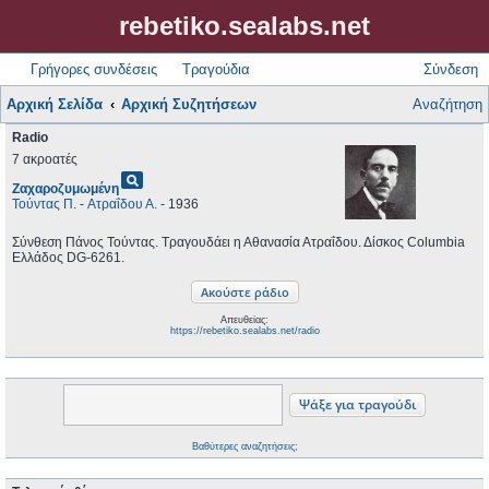
rebetiko.sealabs.net
Γρήγορες συνδέσεις
Τραγούδια
Σύνδεση
Αρχική Σελίδα
Αρχική Συζητήσεων
Αναζήτηση
Radio
7 ακροατές
pageview
Ζαχαροζυμωμένη
Τούντας Π.
-
Ατραΐδου Α.
- 1936
Σύνθεση Πάνος Τούντας. Τραγουδάει η Αθανασία Ατραΐδου. Δίσκος Columbia
Ελλάδος DG-6261.
Απευθείας:
https://rebetiko.sealabs.net/radio
Βαθύτερες αναζητήσεις;