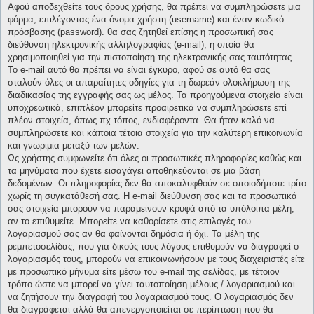
Αφού αποδεχθείτε τους όρους χρήσης, θα πρέπει να συμπληρώσετε μια
φόρμα, επιλέγοντας ένα όνομα χρήστη (username) και έναν κωδικό
πρόσβασης (password). θα σας ζητηθεί επίσης η προσωπική σας
διεύθυνση ηλεκτρονικής αλληλογραφίας (e-mail), η οποία θα
χρησιμοποιηθεί για την πιστοποίηση της ηλεκτρονικής σας ταυτότητας.
Το e-mail αυτό θα πρέπει να είναι έγκυρο, αφού σε αυτό θα σας
σταλούν όλες οι απαραίτητες οδηγίες για τη δωρεάν ολοκλήρωση της
διαδικασίας της εγγραφής σας ως μέλος. Τα προηγούμενα στοιχεία είναι
υποχρεωτικά, επιπλέον μπορείτε προαιρετικά να συμπληρώσετε επί
πλέον στοιχεία, όπως πχ τόπος, ενδιαφέροντα. Θα ήταν καλό να
συμπληρώσετε και κάποια τέτοια στοιχεία για την καλύτερη επικοινωνία
και γνωριμία μεταξύ των μελών.
Ως χρήστης συμφωνείτε ότι όλες οι προσωπικές πληροφορίες καθώς και
τα μηνύματα που έχετε εισαγάγει αποθηκεύονται σε μια βάση
δεδομένων. Οι πληροφορίες δεν θα αποκαλυφθούν σε οποιοδήποτε τρίτο
χωρίς τη συγκατάθεσή σας. Η e-mail διεύθυνση σας και τα προσωπικά
σας στοιχεία μπορούν να παραμείνουν κρυφά από τα υπόλοιπα μέλη,
αν το επιθυμείτε. Μπορείτε να καθορίσετε στις επιλογές του
λογαριασμού σας αν θα φαίνονται δημόσια ή όχι. Τα μέλη της
ρεμπετοσελίδας, που για δικούς τους λόγους επιθυμούν να διαγραφεί ο
λογαριασμός τους, μπορούν να επικοινωνήσουν με τους διαχειριστές είτε
με προσωπικό μήνυμα είτε μέσω του e-mail της σελίδας, με τέτοιον
τρόπο ώστε να μπορεί να γίνει ταυτοποίηση μέλους / λογαριασμού και
να ζητήσουν την διαγραφή του λογαριασμού τους. Ο λογαριασμός δεν
θα διαγράφεται αλλά θα απενεργοποιείται σε περίπτωση που θα