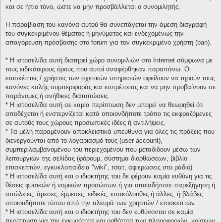
και σε ήπιο τόνο, ώστε να μην προσβάλλεται ο συνομιλητής.
Η παραβίαση του κανόνα αυτού θα συνεπάγεται την άμεση διαγραφή
του συγκεκριμένου θέματος ή μηνύματος και ενδεχομένως την
απαγόρευση πρόσβασης στο forum για τον συγκεκριμένο χρήστη (ban).
* H ιστοσελίδα αυτή διατηρεί χώρο συνομιλιών στο Internet σύμφωνα με
τους ειδικότερους όρους που αυτοί αναφέρθηκαν παραπάνω. Οι
επισκέπτες / χρήστες των σχετικών υπηρεσιών οφείλουν να τηρούν τους
κανόνες καλής συμπεριφοράς και ευπρέπειας και να μην προβαίνουν σε
παράνομες ή ανήθικες διατυπώσεις.
* H ιστοσελίδα αυτή σε καμία περίπτωση δεν μπορεί να θεωρηθεί ότι
αποδέχεται ή ενστερνίζεται κατά οποιονδήποτε τρόπο τις εκφραζόμενες
σε αυτούς τους χώρους προσωπικές ιδέες ή αντιλήψεις.
* Τα μέλη παραμένουν αποκλειστικά υπεύθυνα για όλες τις πράξεις που
διενεργούνται από το λογαριασμό τους (user account),
συμπεριλαμβανομένου του περιεχομένου που μεταδίδουν μέσω των
λειτουργιών της σελίδας (φόρουμ, σύστημα διορθώσεων, βιβλίο
επισκεπτών, εγκυκλοπαίδεια "wiki", τσατ, αφιερώσεις στο ράδιο)
* H ιστοσελίδα αυτή και ο ιδιοκτήτης του δε φέρουν καμία ευθύνη για τις
θέσεις φυσικών ή νομικών προσώπων ή για οποιαδήποτε παρεξήγηση ή
απώλειες, άμεσες, έμμεσες, ειδικές, επακόλουθες ή άλλες, ή βλάβες
οποιουδήποτε τύπου από την πλευρά των χρηστών / επισκεπτών.
* H ιστοσελίδα αυτή και ο ιδιοκτήτης του δεν ευθύνονται σε καμία
περίπτωση για την εγκυρότητα και ορθότητα των πληροφοριών, κρίσεων