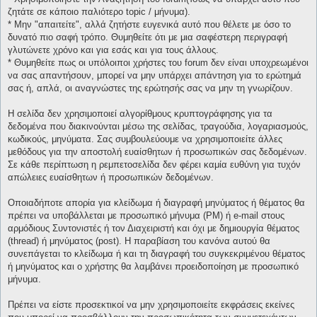
ζητάτε σε κάποιο παλιότερο topic / μήνυμα).
* Μην "απαιτείτε", αλλά ζητήστε ευγενικά αυτό που θέλετε με όσο το
δυνατό πιο σαφή τρόπο. Θυμηθείτε ότι με μια σαφέστερη περιγραφή
γλυτώνετε χρόνο και για εσάς και για τους άλλους.
* Θυμηθείτε πως οι υπόλοιποι χρήστες του forum δεν είναι υποχρεωμένοι
να σας απαντήσουν, μπορεί να μην υπάρχει απάντηση για το ερώτημά
σας ή, απλά, οι αναγνώστες της ερώτησής σας να μην τη γνωρίζουν.
Η σελίδα δεν χρησιμοποιεί αλγορίθμους κρυπτογράφησης για τα
δεδομένα που διακινούνται μέσω της σελίδας, τραγούδια, λογαριασμούς,
κωδικούς, μηνύματα. Σας συμβουλεύουμε να χρησιμοποιείτε άλλες
μεθόδους για την αποστολή ευαίσθητων ή προσωπικών σας δεδομένων.
Σε κάθε περίπτωση η ρεμπετοσελίδα δεν φέρει καμία ευθύνη για τυχόν
απώλειες ευαίσθητων ή προσωπικών δεδομένων.
Οποιαδήποτε απορία για κλείδωμα ή διαγραφή μηνύματος ή θέματος θα
πρέπει να υποβάλλεται με προσωπικό μήνυμα (PM) ή e-mail στους
αρμόδιους Συντονιστές ή τον Διαχειριστή και όχι με δημιουργία θέματος
(thread) ή μηνύματος (post). Η παραβίαση του κανόνα αυτού θα
συνεπάγεται το κλείδωμα ή και τη διαγραφή του συγκεκριμένου θέματος
ή μηνύματος και ο χρήστης θα λαμβάνει προειδοποίηση με προσωπικό
μήνυμα.
Πρέπει να είστε προσεκτικοί να μην χρησιμοποιείτε εκφράσεις εκείνες