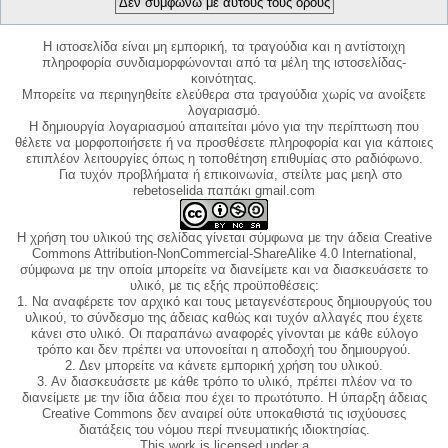
Η ιστοσελίδα είναι μη εμπορική, τα τραγούδια και η αντίστοιχη
πληροφορία συνδιαμορφώνονται από τα μέλη της ιστοσελίδας-
κοινότητας.
Μπορείτε να περιηγηθείτε ελεύθερα στα τραγούδια χωρίς να ανοίξετε
λογαριασμό.
Η δημιουργία λογαριασμού απαιτείται μόνο για την περίπτωση που
θέλετε να μορφοποιήσετε ή να προσθέσετε πληροφορία και για κάποιες
επιπλέον λειτουργίες όπως η τοποθέτηση επιθυμίας στο ραδιόφωνο.
Για τυχόν προβλήματα ή επικοινωνία, στείλτε μας μεηλ στο
rebetoselida παπάκι gmail.com
Η χρήση του υλικού της σελίδας γίνεται σύμφωνα με την άδεια Creative
Commons Attribution-NonCommercial-ShareAlike 4.0 International,
σύμφωνα με την οποία μπορείτε να διανείμετε και να διασκευάσετε το
υλικό, με τις εξής προϋποθέσεις:
1. Να αναφέρετε τον αρχικό και τους μεταγενέστερους δημιουργούς του
υλικού, το σύνδεσμο της άδειας καθώς και τυχόν αλλαγές που έχετε
κάνει στο υλικό. Οι παραπάνω αναφορές γίνονται με κάθε εύλογο
τρόπο και δεν πρέπει να υπονοείται η αποδοχή του δημιουργού.
2. Δεν μπορείτε να κάνετε εμπορική χρήση του υλικού.
3. Αν διασκευάσετε με κάθε τρόπο το υλικό, πρέπει πλέον να το
διανείμετε με την ίδια άδεια που έχει το πρωτότυπο. Η ύπαρξη άδειας
Creative Commons δεν αναιρεί ούτε υποκαθιστά τις ισχύουσες
διατάξεις του νόμου περί πνευματικής ιδιοκτησίας.
This work is licensed under a