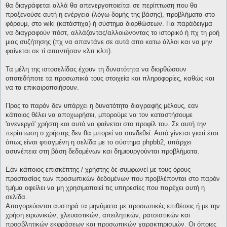
θα διαγράφεται αλλά θα απενεργοποιείται σε περίπτωση που θα
προξενούσε αυτή η ενέργεια (λόγω δομής της βάσης), προβλήματα στο
φόρουμ, στο wiki (κατάστιχα) ή σύστημα διορθώσεων. Για παράδειγμα
να διαγραφούν πόστ, αλλάζοντας/αλλοιώνοντας το ιστορικό ή πχ τη ροή
μιας συζήτησης (πχ να απαντάνε σε αυτά απο κατω άλλοι και να μην
φαίνεται σε τί απαντήσαν κλπ κλπ).
Τα μέλη της ιστοσελίδας έχουν τη δυνατότητα να διορθώσουν
οποτεδήποτε τα προσωπικά τους στοιχεία και πληροφορίες, καθώς και
να τα επικαιροποιήσουν.
Προς το παρόν δεν υπάρχει η δυνατότητα διαγραφής μέλους, εαν
κάποιος θέλει να αποχωρήσει, μπορούμε να τον καταστήσουμε
'ανενεργό' χρήστη και αυτό να φαίνεται στο προφίλ του. Σε αυτή την
περίπτωση ο χρήστης δεν θα μπορεί να συνδεθεί. Αυτό γίνεται γιατί έτσι
όπως είναι φτιαγμένη η σελίδα με το σύστημα phpbb2, υπάρχει
ασυνέπεια στη βάση δεδομένων και δημιουργούνται προβλήματα.
Εάν κάποιος επισκέπτης / χρήστης δε συμφωνεί με τους όρους
προστασίας των προσωπικών δεδομένων που προβλέπονται στο παρόν
τμήμα οφείλει να μη χρησιμοποιεί τις υπηρεσίες που παρέχει αυτή η
σελίδα.
Απαγορεύονται αυστηρά τα μηνύματα με προσωπικές επιθέσεις ή με την
χρήση ειρωνικών, χλευαστικών, απειλητικών, ρατσιστικών και
προσβλητικών εκφράσεων και προσωπικών χαρακτηρισμών. Οι όποιες