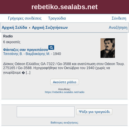
rebetiko.sealabs.net
Γρήγορες συνδέσεις
Τραγούδια
Σύνδεση
Αρχική Σελίδα
Αρχική Συζητήσεων
Αναζήτηση
Radio
6 ακροατές
pageview
Φάνταζες σαν πριγκιπέσσα
Τσιτσάνης Β.
-
Βαμβακάρης Μ.
- 1940
Δίσκος Odeon Ελλάδος GA-7322 / Go-3588 και ανατύπωση στον Odeon Τουρ.
275165 / Go-3588. Ηχογραφήθηκε τον Οκτώβριο του 1940 (χωρίς να
γνωρίζουμε � [...]
Απευθείας:
https://rebetiko.sealabs.net/radio
Βαθύτερες αναζητήσεις;