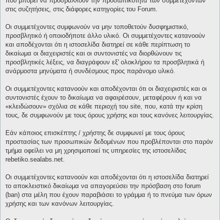
που μπορεί να προσβάλλουν την προσωπικότητα των συμμετεχόντων
στις συζητήσεις, στις διάφορες κατηγορίες του Forum.
Οι συμμετέχοντες συμφωνούν να μην τοποθετούν δυσφημιστικό,
προσβλητικό ή οποιοδήποτε άλλο υλικό. Οι συμμετέχοντες κατανοούν
και αποδέχονται ότι η ιστοσελίδα διατηρεί σε κάθε περίπτωση το
δικαίωμα οι διαχειριστές και οι συντονιστές να διορθώνουν τις
προσβλητικές λέξεις, να διαγράφουν εξ' ολοκλήρου τα προσβλητικά ή
ανάρμοστα μηνύματα ή συνδέσμους προς παράνομο υλικό.
Οι συμμετέχοντες κατανοούν και αποδέχονται ότι οι διαχειριστές και οι
συντονιστές έχουν το δικαίωμα να αφαιρέσουν, μεταφέρουν ή και να
«κλειδώσουν» σχόλια σε κάθε περιοχή του site, που, κατά την κρίση
τους, δε συμφωνούν με τους όρους χρήσης και τους κανόνες λειτουργίας.
Εάν κάποιος επισκέπτης / χρήστης δε συμφωνεί με τους όρους
προστασίας των προσωπικών δεδομένων που προβλέπονται στο παρόν
τμήμα οφείλει να μη χρησιμοποιεί τις υπηρεσίες της ιστοσελίδας
rebetiko.sealabs.net.
Οι συμμετέχοντες κατανοούν και αποδέχονται ότι η ιστοσελίδα διατηρεί
το αποκλειστικό δικαίωμα να απαγορεύσει την πρόσβαση στο forum
(ban) στα μέλη που έχουν παραβιάσει το γράμμα ή το πνεύμα των όρων
χρήσης και των κανόνων λειτουργίας.