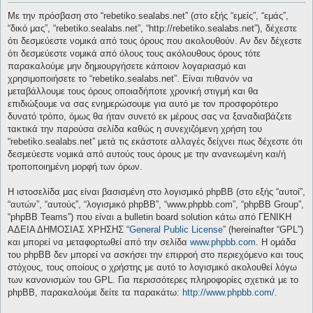
Με την πρόσβαση στο “rebetiko.sealabs.net” (στο εξής “εμείς”, “εμάς”,
“δικό μας”, “rebetiko.sealabs.net”, “http://rebetiko.sealabs.net”), δέχεστε
ότι δεσμεύεστε νομικά από τους όρους που ακολουθούν. Αν δεν δέχεστε
ότι δεσμεύεστε νομικά από όλους τους ακόλουθους όρους τότε
παρακαλούμε μην δημιουργήσετε κάποιον λογαριασμό και
χρησιμοποιήσετε το “rebetiko.sealabs.net”. Είναι πιθανόν να
μεταβάλλουμε τους όρους οποιαδήποτε χρονική στιγμή και θα
επιδιώξουμε να σας ενημερώσουμε για αυτό με τον προσφορότερο
δυνατό τρόπο, όμως θα ήταν συνετό εκ μέρους σας να ξαναδιαβάζετε
τακτικά την παρούσα σελίδα καθώς η συνεχιζόμενη χρήση του
“rebetiko.sealabs.net” μετά τις εκάστοτε αλλαγές δείχνει πως δέχεστε ότι
δεσμεύεστε νομικά από αυτούς τους όρους με την ανανεωμένη και/ή
τροποποιημένη μορφή των όρων.
Η ιστοσελίδα μας είναι βασισμένη στο λογισμικό phpBB (στο εξής “αυτοί”,
“αυτών”, “αυτούς”, “λογισμικό phpBB”, “www.phpbb.com”, “phpBB Group”,
“phpBB Teams”) που είναι a bulletin board solution κάτω από ΓΕΝΙΚΗ
ΑΔΕΙΑ ΔΗΜΟΣΙΑΣ ΧΡΗΣΗΣ “
General Public License
” (hereinafter “GPL”)
και μπορεί να μεταφορτωθεί από την σελίδα
www.phpbb.com
. Η ομάδα
του phpBB δεν μπορεί να ασκήσει την επιρροή στο περιεχόμενο και τους
στόχους, τους οποίους ο χρήστης με αυτό το λογισμικό ακολουθεί λόγω
των κανονισμών του GPL. Για περισσότερες πληροφορίες σχετικά με το
phpBB, παρακαλούμε δείτε τα παρακάτω:
http://www.phpbb.com/
.