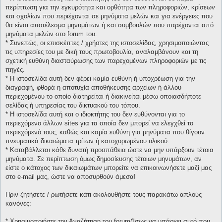
περίπτωση για την εγκυρότητα και ορθότητα των πληροφοριών, κρίσεων
και σχολίων που περιέχονται σε μηνύματα μελών και για ενέργειες που
θα είναι αποτέλεσμα μηνυμάτων ή και συμβουλών που παρέχονται από
μηνύματα μελών στο forum του.
* Συνεπώς, οι επισκέπτες / χρήστες της ιστοσελίδας, χρησιμοποιώντας
τις υπηρεσίες του με δική τους πρωτοβουλία, αναλαμβάνουν και τη
σχετική ευθύνη διασταύρωσης των παρεχομένων πληροφοριών με τις
πηγές.
* H ιστοσελίδα αυτή δεν φέρει καμία ευθύνη ή υποχρέωση για την
διαγραφή, φθορά η αποτυχία αποθήκευσης αρχείων ή άλλου
περιεχομένου το οποίο διατηρείται ή διακινείται μέσω οποιασδήποτε
σελίδας ή υπηρεσίας του δικτυακού του τόπου.
* H ιστοσελίδα αυτή και ο ιδιοκτήτης του δεν ευθύνονται για το
περιεχόμενο άλλων sites για τα οποία δεν μπορεί να ελεγχθεί το
περιεχόμενό τους, καθώς και καμία ευθύνη για μηνύματα που θίγουν
πνευματικά δικαιώματα τρίτων ή κατοχυρωμένου υλικού.
* Καταβάλλεται κάθε δυνατή προσπάθεια ώστε να μην υπάρξουν τέτοια
μηνύματα. Σε περίπτωση όμως δημοσίευσης τέτοιων μηνυμάτων, αν
είστε ο κάτοχος των δικαιωμάτων μπορείτε να επικοινωνήσετε μαζί μας
στο e-mail μας, ώστε να αποσυρθούν άμεσα!
Πριν ζητήσετε / ρωτήσετε κάτι ακολουθήστε τους παρακάτω απλούς
κανόνες:
* Χρησιμοποιήστε την Αναζήτηση του forum(Ίσως να υπάρχει αυτό που