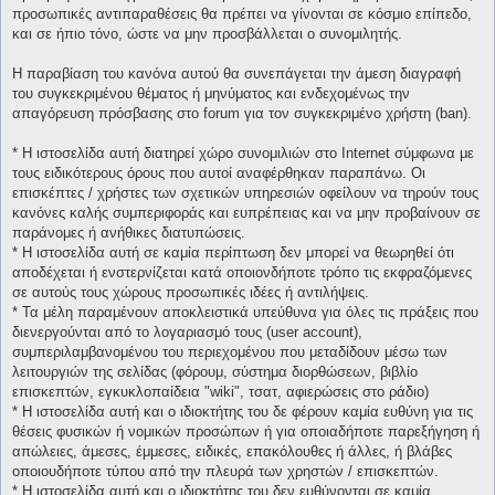
προσωπικές αντιπαραθέσεις θα πρέπει να γίνονται σε κόσμιο επίπεδο,
και σε ήπιο τόνο, ώστε να μην προσβάλλεται ο συνομιλητής.
Η παραβίαση του κανόνα αυτού θα συνεπάγεται την άμεση διαγραφή
του συγκεκριμένου θέματος ή μηνύματος και ενδεχομένως την
απαγόρευση πρόσβασης στο forum για τον συγκεκριμένο χρήστη (ban).
* H ιστοσελίδα αυτή διατηρεί χώρο συνομιλιών στο Internet σύμφωνα με
τους ειδικότερους όρους που αυτοί αναφέρθηκαν παραπάνω. Οι
επισκέπτες / χρήστες των σχετικών υπηρεσιών οφείλουν να τηρούν τους
κανόνες καλής συμπεριφοράς και ευπρέπειας και να μην προβαίνουν σε
παράνομες ή ανήθικες διατυπώσεις.
* H ιστοσελίδα αυτή σε καμία περίπτωση δεν μπορεί να θεωρηθεί ότι
αποδέχεται ή ενστερνίζεται κατά οποιονδήποτε τρόπο τις εκφραζόμενες
σε αυτούς τους χώρους προσωπικές ιδέες ή αντιλήψεις.
* Τα μέλη παραμένουν αποκλειστικά υπεύθυνα για όλες τις πράξεις που
διενεργούνται από το λογαριασμό τους (user account),
συμπεριλαμβανομένου του περιεχομένου που μεταδίδουν μέσω των
λειτουργιών της σελίδας (φόρουμ, σύστημα διορθώσεων, βιβλίο
επισκεπτών, εγκυκλοπαίδεια "wiki", τσατ, αφιερώσεις στο ράδιο)
* H ιστοσελίδα αυτή και ο ιδιοκτήτης του δε φέρουν καμία ευθύνη για τις
θέσεις φυσικών ή νομικών προσώπων ή για οποιαδήποτε παρεξήγηση ή
απώλειες, άμεσες, έμμεσες, ειδικές, επακόλουθες ή άλλες, ή βλάβες
οποιουδήποτε τύπου από την πλευρά των χρηστών / επισκεπτών.
* H ιστοσελίδα αυτή και ο ιδιοκτήτης του δεν ευθύνονται σε καμία