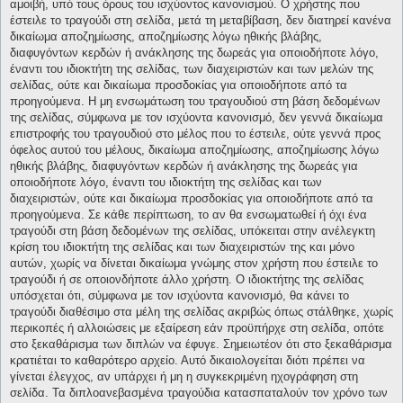
αμοιβή, υπό τους όρους του ισχύοντος κανονισμού. Ο χρήστης που
έστειλε το τραγούδι στη σελίδα, μετά τη μεταβίβαση, δεν διατηρεί κανένα
δικαίωμα αποζημίωσης, αποζημίωσης λόγω ηθικής βλάβης,
διαφυγόντων κερδών ή ανάκλησης της δωρεάς για οποιοδήποτε λόγο,
έναντι του ιδιοκτήτη της σελίδας, των διαχειριστών και των μελών της
σελίδας, ούτε και δικαίωμα προσδοκίας για οποιοδήποτε από τα
προηγούμενα. Η μη ενσωμάτωση του τραγουδιού στη βάση δεδομένων
της σελίδας, σύμφωνα με τον ισχύοντα κανονισμό, δεν γεννά δικαίωμα
επιστροφής του τραγουδιού στο μέλος που το έστειλε, ούτε γεννά προς
όφελος αυτού του μέλους, δικαίωμα αποζημίωσης, αποζημίωσης λόγω
ηθικής βλάβης, διαφυγόντων κερδών ή ανάκλησης της δωρεάς για
οποιοδήποτε λόγο, έναντι του ιδιοκτήτη της σελίδας και των
διαχειριστών, ούτε και δικαίωμα προσδοκίας για οποιοδήποτε από τα
προηγούμενα. Σε κάθε περίπτωση, το αν θα ενσωματωθεί ή όχι ένα
τραγούδι στη βάση δεδομένων της σελίδας, υπόκειται στην ανέλεγκτη
κρίση του ιδιοκτήτη της σελίδας και των διαχειριστών της και μόνο
αυτών, χωρίς να δίνεται δικαίωμα γνώμης στον χρήστη που έστειλε το
τραγούδι ή σε οποιονδήποτε άλλο χρήστη. Ο ιδιοκτήτης της σελίδας
υπόσχεται ότι, σύμφωνα με τον ισχύοντα κανονισμό, θα κάνει το
τραγούδι διαθέσιμο στα μέλη της σελίδας ακριβώς όπως στάλθηκε, χωρίς
περικοπές ή αλλοιώσεις με εξαίρεση εάν προϋπήρχε στη σελίδα, οπότε
στο ξεκαθάρισμα των διπλών να έφυγε. Σημειωτέον ότι στο ξεκαθάρισμα
κρατιέται το καθαρότερο αρχείο. Αυτό δικαιολογείται διότι πρέπει να
γίνεται έλεγχος, αν υπάρχει ή μη η συγκεκριμένη ηχογράφηση στη
σελίδα. Τα διπλοανεβασμένα τραγούδια κατασπαταλούν τον χρόνο των