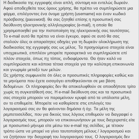
Η διαδικασία της εγγραφής είναι απλή, σύντομη και εντελώς δωρεάν.
Αφού αποδεχθείτε τους όρους χρήσης, θα πρέπει να συμπληρώσετε μια
φόρμα, επιλέγοντας ένα όνομα χρήστη (username) και έναν κωδικό
πρόσβασης (password). θα σας ζητηθεί επίσης η προσωπική σας
διεύθυνση ηλεκτρονικής αλληλογραφίας (e-mail), η οποία θα
χρησιμοποιηθεί για την πιστοποίηση της ηλεκτρονικής σας ταυτότητας.
Το e-mail αυτό θα πρέπει να είναι έγκυρο, αφού σε αυτό θα σας
σταλούν όλες οι απαραίτητες οδηγίες για τη δωρεάν ολοκλήρωση της
διαδικασίας της εγγραφής σας ως μέλος. Τα προηγούμενα στοιχεία είναι
υποχρεωτικά, επιπλέον μπορείτε προαιρετικά να συμπληρώσετε επί
πλέον στοιχεία, όπως πχ τόπος, ενδιαφέροντα. Θα ήταν καλό να
συμπληρώσετε και κάποια τέτοια στοιχεία για την καλύτερη επικοινωνία
και γνωριμία μεταξύ των μελών.
Ως χρήστης συμφωνείτε ότι όλες οι προσωπικές πληροφορίες καθώς και
τα μηνύματα που έχετε εισαγάγει αποθηκεύονται σε μια βάση
δεδομένων. Οι πληροφορίες δεν θα αποκαλυφθούν σε οποιοδήποτε τρίτο
χωρίς τη συγκατάθεσή σας. Η e-mail διεύθυνση σας και τα προσωπικά
σας στοιχεία μπορούν να παραμείνουν κρυφά από τα υπόλοιπα μέλη,
αν το επιθυμείτε. Μπορείτε να καθορίσετε στις επιλογές του
λογαριασμού σας αν θα φαίνονται δημόσια ή όχι. Τα μέλη της
ρεμπετοσελίδας, που για δικούς τους λόγους επιθυμούν να διαγραφεί ο
λογαριασμός τους, μπορούν να επικοινωνήσουν με τους διαχειριστές είτε
με προσωπικό μήνυμα είτε μέσω του e-mail της σελίδας, με τέτοιον
τρόπο ώστε να μπορεί να γίνει ταυτοποίηση μέλους / λογαριασμού και
να ζητήσουν την διαγραφή του λογαριασμού τους. Ο λογαριασμός δεν