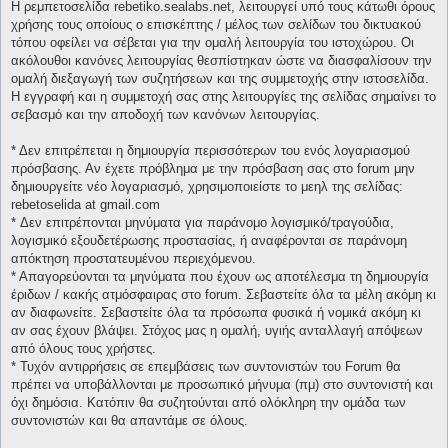
Η ρεμπετοσελίδα rebetiko.sealabs.net, λειτουργεί υπό τους κάτωθι όρους
χρήσης τους οποίους ο επισκέπτης / μέλος των σελίδων του δικτυακού
τόπου οφείλει να σέβεται για την ομαλή λειτουργία του ιστοχώρου. Οι
ακόλουθοι κανόνες λειτουργίας θεσπίστηκαν ώστε να διασφαλίσουν την
ομαλή διεξαγωγή των συζητήσεων και της συμμετοχής στην ιστοσελίδα.
Η εγγραφή και η συμμετοχή σας στης λειτουργίες της σελίδας σημαίνει το
σεβασμό και την αποδοχή των κανόνων λειτουργίας.
* Δεν επιτρέπεται η δημιουργία περισσότερων του ενός λογαριασμού
πρόσβασης. Αν έχετε πρόβλημα με την πρόσβαση σας στο forum μην
δημιουργείτε νέο λογαριασμό, χρησιμοποιείστε το μεηλ της σελίδας:
rebetoselida at gmail.com
* Δεν επιτρέπονται μηνύματα για παράνομο λογισμικό/τραγούδια,
λογισμικό εξουδετέρωσης προστασίας, ή αναφέρονται σε παράνομη
απόκτηση προστατευμένου περιεχόμενου.
* Απαγορεύονται τα μηνύματα που έχουν ως αποτέλεσμα τη δημιουργία
έριδων / κακής ατμόσφαιρας στο forum. Σεβαστείτε όλα τα μέλη ακόμη κι
αν διαφωνείτε. Σεβαστείτε όλα τα πρόσωπα φυσικά ή νομικά ακόμη κι
αν σας έχουν βλάψει. Στόχος μας η ομαλή, υγιής ανταλλαγή απόψεων
από όλους τους χρήστες.
* Τυχόν αντιρρήσεις σε επεμβάσεις των συντονιστών του Forum θα
πρέπει να υποβάλλονται με προσωπικό μήνυμα (πμ) στο συντονιστή και
όχι δημόσια. Κατόπιν θα συζητούνται από ολόκληρη την ομάδα των
συντονιστών και θα απαντάμε σε όλους.