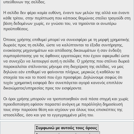
υπεύθυνων της σελίδας.
Η σελίδα δεν φέρει καμία ευθύνη, έναντι των μελών της αλλά και έναντι
κάθε τρίτου, στην περίπτωση που κάποιος θαμώνας στείλει τραγούδι στη
βάση δεδομένων χωρίς, εν γνώσει του, να τηρούνται οι ανωτέρω
προϋποθέσεις.
Όποιος χρήστης επιθυμεί μπορεί να συνεισφέρει με τη μορφή χρηματικής
δωρεάς προς τη σελίδα, ώστε να καλύπτονται τα έξοδα συντήρησης,
ενοικίασης μηχανημάτων και απόδοσης δικαιωμάτων ή σαν ένδειξη
συμπαράστασης για τις άφθονες εργατοώρες που έχουν αφιερωθεί ώστε
να συνεχίζει να λειτουργεί αυτή η σελίδα. Ο χρήστης που στέλνει δωρεά
παρακαλείται στέλνοντας μήνυμα στη διαχείριση της σελίδας, να μας
δηλώνει εάν επιθυμεί να φαίνονται πλήρως, μερικώς ή καθόλου τα
στοιχεία του και το ποσό που έχει προσφέρει. Δηλώνουμε σαφώς ότι
τυχόν χρηματική εισφορά δεν συνεπάγεται αγορά κανενός επιπλέον
δικαιώματος/υπηρεσίας προς τον εισφέροντα.
Οι όροι χρήσης μπορούν να τροποποιηθούν ανά πάσα στιγμή και χωρίς
προειδοποίηση εφόσον παραστεί ανάγκη με παράλληλη δημοσίευσή
τους στην παρούσα θέση και ισχύουν για όλους τους επισκέπτες της
ιστοσελίδας, όσο και για τα εγγεγραμμένα μέλη του.