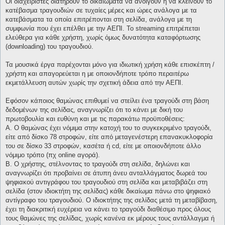
Οι διαχειριστές διατηρούν το δικαίωματα να ανοίγουν ή να κλείνουν το
κατέβασμα τραγουδιών σε τυχαίες μέρες και ώρες ανάλογα με τα
κατεβάσματα τα οποία επιτρέπονται στη σελίδα, ανάλογα με τη
συμφωνία που έχει επέλθει με την ΑΕΠΙ. Το streaming επιτρέπεται
ελεύθερα για κάθε χρήστη, χωρίς όμως δυνατότητα καταφόρτωσης
(downloading) του τραγουδιού.
Τα μουσικά έργα παρέχονται μόνο για ιδιωτική χρήση κάθε επισκέπτη /
χρήστη και απαγορεύεται η με οποιονδήποτε τρόπο περαιτέρω
εκμετάλλευση αυτών χωρίς την σχετική άδεια από την ΑΕΠΙ.
Εφόσον κάποιος θαμώνας επιθυμεί να στείλει ένα τραγούδι στη βάση
δεδομένων της σελίδας, αναγνωρίζει ότι το κάνει με δική του
πρωτοβουλία και ευθύνη και με τις παρακάτω προϋποθέσεις:
Α. Ο θαμώνας έχει νόμιμα στην κατοχή του το συγκεκριμένο τραγούδι,
είτε από δίσκο 78 στροφών, είτε από μεταγενέστερη επανακυκλοφορία
του σε δίσκο 33 στροφών, κασέτα ή cd, είτε με οποιονδήποτε άλλο
νόμιμο τρόπο (πχ online αγορά).
Β. Ο χρήστης, στέλνοντας το τραγούδι στη σελίδα, δηλώνει και
αναγνωρίζει ότι προβαίνει σε άτυπη άνευ ανταλλάγματος δωρεά του
ψηφιακού αντιγράφου του τραγουδιού στη σελίδα και μεταβιβάζει στη
σελίδα (στον ιδιοκτήτη της σελίδας) κάθε δικαίωμα πάνω στο ψηφιακό
αντίγραφο του τραγουδιού. Ο ιδιοκτήτης της σελίδας μετά τη μεταβίβαση,
έχει τη διακριτική ευχέρεια να κάνει το τραγούδι διαθέσιμο προς όλους
τους θαμώνες της σελίδας, χωρίς κανένα εκ μέρους τους αντάλλαγμα ή