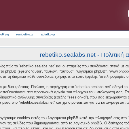
ιοθήκη
rembetiko.gr
aptaliko.gr
rebetiko.sealabs.net - Πολιτική
ς πώς το “rebetiko.sealabs.net” και οι εταιρείες που συνδέονται στενά με αυτό
και το phpBB (εφεξής “αυτοί”, “αυτών”, “αυτούς”, “λογισμικό phpBB”, “www.p
τά τη διάρκεια κάθε συνεδρίας χρήσης από εσάς (εφεξής “οι πληροφορίες σ
 με δύο τρόπους. Πρώτον, η περιήγηση στο “rebetiko.sealabs.net” οδηγεί το
α αποθηκεύονται στα προσωρινά αρχεία του πλοηγού του υπολογιστή σας. Τα
οσδιοριστικό ανώνυμης συνεδρίας (εφεξής “session-id”), που σας εκχωρούνται
α μέσα στο “rebetiko.sealabs.net” και χρησιμοποιείται για να καταγράφεται 
ργήσουμε cookies εκτός του λογισμικού phpBB κατά την πλοήγησή σας στο “re
νον τις σελίδες που δημιουργούνται από το λογισμικό phpBB. Ο δεύτερος τρό
μπορεί να περιλαμβάνει, και να μην περιορίζεται σε: δημοσιεύσεις σαν ανώ