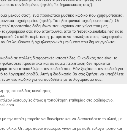
νώ είστε συνδεδεμένος (εφεξής “οι δημοσιεύσεις σας”).
νομα μέλους σας”), ένα προσωπικό μυστικό κωδικό που χρησιμοποιείται
ρονικού ταχυδρομείου (εφεξής “το ηλεκτρονικό ταχυδρομείο σας”). Οι
ους περί προστασίας δεδομένων που ισχύουν στη χώρα που μας
 ταχυδρομείου σας που απαιτούνται από το “rebetiko.sealabs.net” κατά
οαιρετικό. Σε κάθε περίπτωση, μπορείτε να επιλέξετε ποιες πληροφορίες
ε αν θα λαμβάνετε ή όχι ηλεκτρονικά μηνύματα που δημιουργούνται
κωδικό σε πολλές διαφορετικές ιστοσελίδες. Ο κωδικός σας είναι το
ον φυλάσσετε προσεκτικά και σε καμία περίπτωση δεν πρόκειται
νόμιμα το να αποκαλύψετε τον κωδικό σας. Εάν ξεχάσετε τον κωδικό για
ό το λογισμικό phpBB. Αυτή η διαδικασία θα σας ζητήσει να υποβάλετε
ι έναν νέο κωδικό για να συνδεθείτε με το λογαριασμό σας.
η της ιστοσελίδας-κοινότητας.
μό.
ιπλέον λειτουργίες όπως η τοποθέτηση επιθυμίας στο ραδιόφωνο.
mail.com
με την οποία μπορείτε να διανείμετε και να διασκευάσετε το υλικό, με
 στο υλικό. Οι παραπάνω αναφορές γίνονται με κάθε εύλογο τρόπο και