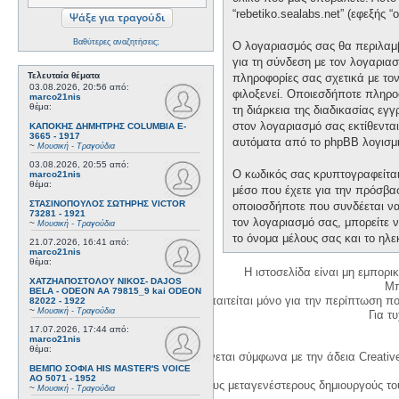
“rebetiko.sealabs.net” (εφεξής 
Βαθύτερες αναζητήσεις;
Ο λογαριασμός σας θα περιλαμβ
για τη σύνδεση με τον λογαριασ
Τελευταία θέματα
πληροφορίες σας σχετικά με το
03.08.2026, 20:56
από:
φιλοξενεί. Οποιεσδήποτε πληροφ
marco21nis
θέμα:
τη διάρκεια της διαδικασίας εγ
στον λογαριασμό σας εκτίθεντα
ΚΑΠΟΚΗΣ ΔΗΜΗΤΡΗΣ COLUMBIA E-
3665 - 1917
αυτόματα από το phpBB λογισμι
~
Μουσική - Τραγούδια
03.08.2026, 20:55
από:
Ο κωδικός σας κρυπτογραφείται 
marco21nis
θέμα:
μέσο που έχετε για την πρόσβα
ΣΤΑΣΙΝΟΠΟΥΛΟΣ ΣΩΤΗΡΗΣ VICTOR
οποιοσδήποτε που συνδέεται να 
73281 - 1921
τον λογαριασμό σας, μπορείτε ν
~
Μουσική - Τραγούδια
το όνομα μέλους σας και το ηλε
21.07.2026, 16:41
από:
marco21nis
θέμα:
Η ιστοσελίδα είναι μη εμπορι
ΧΑΤΖΗΑΠΟΣΤΟΛΟΥ ΝΙΚΟΣ- DAJOS
Μπ
BELA - ODEON AA 79815_9 kai ODEON
Η δημιουργία λογαριασμού απαιτείται μόνο για την περίπτωση π
82022 - 1922
~
Μουσική - Τραγούδια
Για τυχ
17.07.2026, 17:44
από:
marco21nis
θέμα:
Η χρήση του υλικού της σελίδας γίνεται σύμφωνα με την άδεια Creativ
ΒΕΜΠΟ ΣΟΦΙΑ HIS MASTER'S VOICE
AO 5071 - 1952
1. Να αναφέρετε τον αρχικό και τους μεταγενέστερους δημιουργούς τ
~
Μουσική - Τραγούδια