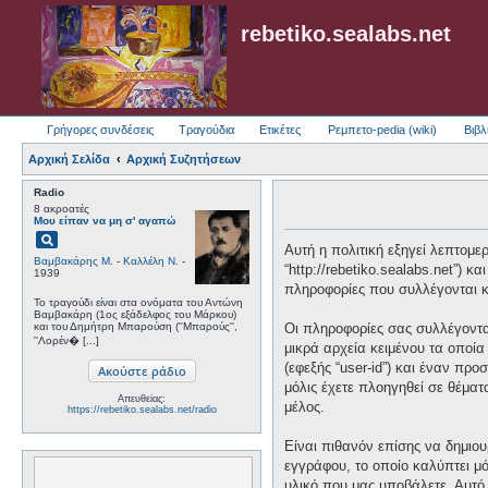
rebetiko.sealabs.net
Γρήγορες συνδέσεις
Τραγούδια
Ετικέτες
Ρεμπετο-pedia (wiki)
Βιβλ
Αρχική Σελίδα
Αρχική Συζητήσεων
Radio
8 ακροατές
Μου είπαν να μη σ' αγαπώ
pageview
Αυτή η πολιτική εξηγεί λεπτομερώ
Βαμβακάρης Μ.
-
Καλλέλη Ν.
-
“http://rebetiko.sealabs.net”) 
1939
πληροφορίες που συλλέγονται κα
Το τραγούδι είναι στα ονόματα του Αντώνη
Βαμβακάρη (1ος εξάδελφος του Μάρκου)
και του Δημήτρη Μπαρούση (''Μπαρούς'',
Οι πληροφορίες σας συλλέγονται
''Λορέν� [...]
μικρά αρχεία κειμένου τα οποί
(εφεξής “user-id”) και έναν πρ
μόλις έχετε πλοηγηθεί σε θέματ
Απευθείας:
μέλος.
https://rebetiko.sealabs.net/radio
Είναι πιθανόν επίσης να δημιου
εγγράφου, το οποίο καλύπτει μό
υλικό που μας υποβάλετε. Αυτό 