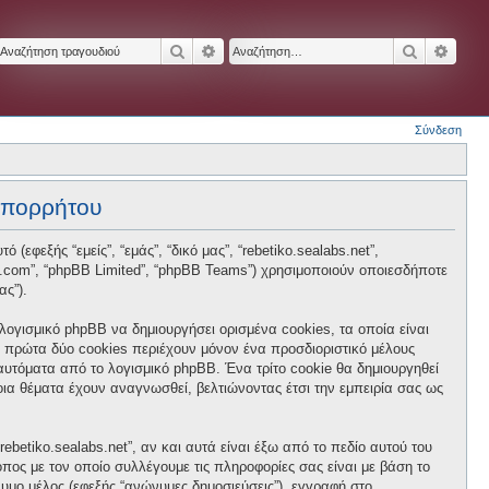
Αναζήτηση
Ειδική αναζήτηση
Αναζήτησ
Ειδικ
Σύνδεση
 απορρήτου
 (εφεξής “εμείς”, “εμάς”, “δικό μας”, “rebetiko.sealabs.net”,
hpbb.com”, “phpBB Limited”, “phpBB Teams”) χρησιμοποιούν οποιεσδήποτε
ας”).
 λογισμικό phpBB να δημιουργήσει ορισμένα cookies, τα οποία είναι
 πρώτα δύο cookies περιέχουν μόνον ένα προσδιοριστικό μέλους
 αυτόματα από το λογισμικό phpBB. Ένα τρίτο cookie θα δημιουργηθεί
ποια θέματα έχουν αναγνωσθεί, βελτιώνοντας έτσι την εμπειρία σας ως
betiko.sealabs.net”, αν και αυτά είναι έξω από το πεδίο αυτού του
πος με τον οποίο συλλέγουμε τις πληροφορίες σας είναι με βάση το
νυμο μέλος (εφεξής “ανώνυμες δημοσιεύσεις”), εγγραφή στο