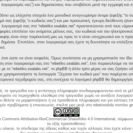
“ο λογαριασμός σας”) και δημοσιεύσεις που υποβάλετε μετά την εγγραφή και ε
άνει ως ελάχιστα στοιχεία ένα μοναδικά αναγνωρίσιμο όνομα (εφεξής “το ό
μό σας (εφεξής “ο κωδικός σας”) και μια προσωπική, έγκυρη διεύθυνση ηλεκτ
ν λογαριασμό σας στο “rebetiko.sealabs.net” προστατεύονται από τους νόμ
ορίες επιπλέον του ονόματος μέλους σας, του κωδικού και του ηλεκτρονικού
γραφής είναι στην παρέκκλισή μας ως προς το τι είναι υποχρεωτικό και τι πρ
ι δημόσια. Επιπλέον, στον λογαριασμό σας έχετε τη δυνατότητα να επιλέξετ
κό.
έτσι ώστε να είναι ασφαλές. Όμως συνίσταται να μη χρησιμοποιείτε τον ίδιο 
ση στον λογαριασμό σας στο “rebetiko.sealabs.net”, έτσι παρακαλούμε να τ
με το “rebetiko.sealabs.net”, το phpBB ή άλλο τρίτο μέρος να σας ζητήσει 
α χρησιμοποιήσετε τη λειτουργία “Ξέχασα τον κωδικό μου” που παρέχεται απ
κτρονικό ταχυδρομείο σας, στη συνέχεια το λογισμικό phpBB θα δημιουργήσε
κή, τα τραγούδια και η αντίστοιχη πληροφορία συνδιαμορφώνονται από τα μέλ
ορείτε να περιηγηθείτε ελεύθερα στα τραγούδια χωρίς να ανοίξετε λογαριασ
ου θέλετε να μορφοποιήσετε ή να προσθέσετε πληροφορία και για κάποιες επ
όν προβλήματα ή επικοινωνία, στείλτε μας μεηλ στο rebetoselida παπάκι g
e Commons Attribution-NonCommercial-ShareAlike 4.0 International, σύμφωνα 
τις εξής προϋποθέσεις:
ου υλικού, το σύνδεσμο της άδειας καθώς και τυχόν αλλαγές που έχετε κάνει