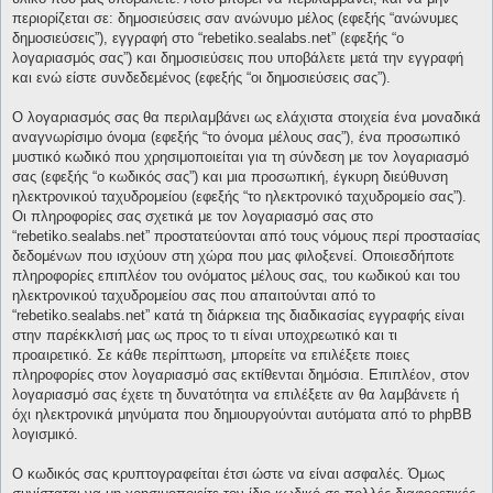
περιορίζεται σε: δημοσιεύσεις σαν ανώνυμο μέλος (εφεξής “ανώνυμες
δημοσιεύσεις”), εγγραφή στο “rebetiko.sealabs.net” (εφεξής “ο
λογαριασμός σας”) και δημοσιεύσεις που υποβάλετε μετά την εγγραφή
και ενώ είστε συνδεδεμένος (εφεξής “οι δημοσιεύσεις σας”).
Ο λογαριασμός σας θα περιλαμβάνει ως ελάχιστα στοιχεία ένα μοναδικά
αναγνωρίσιμο όνομα (εφεξής “το όνομα μέλους σας”), ένα προσωπικό
μυστικό κωδικό που χρησιμοποιείται για τη σύνδεση με τον λογαριασμό
σας (εφεξής “ο κωδικός σας”) και μια προσωπική, έγκυρη διεύθυνση
ηλεκτρονικού ταχυδρομείου (εφεξής “το ηλεκτρονικό ταχυδρομείο σας”).
Οι πληροφορίες σας σχετικά με τον λογαριασμό σας στο
“rebetiko.sealabs.net” προστατεύονται από τους νόμους περί προστασίας
δεδομένων που ισχύουν στη χώρα που μας φιλοξενεί. Οποιεσδήποτε
πληροφορίες επιπλέον του ονόματος μέλους σας, του κωδικού και του
ηλεκτρονικού ταχυδρομείου σας που απαιτούνται από το
“rebetiko.sealabs.net” κατά τη διάρκεια της διαδικασίας εγγραφής είναι
στην παρέκκλισή μας ως προς το τι είναι υποχρεωτικό και τι
προαιρετικό. Σε κάθε περίπτωση, μπορείτε να επιλέξετε ποιες
πληροφορίες στον λογαριασμό σας εκτίθενται δημόσια. Επιπλέον, στον
λογαριασμό σας έχετε τη δυνατότητα να επιλέξετε αν θα λαμβάνετε ή
όχι ηλεκτρονικά μηνύματα που δημιουργούνται αυτόματα από το phpBB
λογισμικό.
Ο κωδικός σας κρυπτογραφείται έτσι ώστε να είναι ασφαλές. Όμως