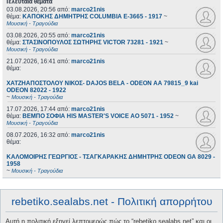
Τελευταία θέματα
03.08.2026, 20:56
από:
marco21nis
θέμα:
ΚΑΠΟΚΗΣ ΔΗΜΗΤΡΗΣ COLUMBIA E-3665 - 1917
~
Μουσική - Τραγούδια
03.08.2026, 20:55
από:
marco21nis
θέμα:
ΣΤΑΣΙΝΟΠΟΥΛΟΣ ΣΩΤΗΡΗΣ VICTOR 73281 - 1921
~
Μουσική - Τραγούδια
21.07.2026, 16:41
από:
marco21nis
θέμα:
ΧΑΤΖΗΑΠΟΣΤΟΛΟΥ ΝΙΚΟΣ- DAJOS BELA - ODEON AA 79815_9 kai
ODEON 82022 - 1922
~
Μουσική - Τραγούδια
17.07.2026, 17:44
από:
marco21nis
θέμα:
ΒΕΜΠΟ ΣΟΦΙΑ HIS MASTER'S VOICE AO 5071 - 1952
~
Μουσική - Τραγούδια
08.07.2026, 16:32
από:
marco21nis
θέμα:
ΚΑΛΟΜΟΙΡΗΣ ΓΕΩΡΓΙΟΣ - ΤΣΑΓΚΑΡΑΚΗΣ ΔΗΜΗΤΡΗΣ ODEON GA 8029 -
1958
~
Μουσική - Τραγούδια
rebetiko.sealabs.net - Πολιτική απορρήτου
Αυτή η πολιτική εξηγεί λεπτομερώς πώς το “rebetiko.sealabs.net” και οι