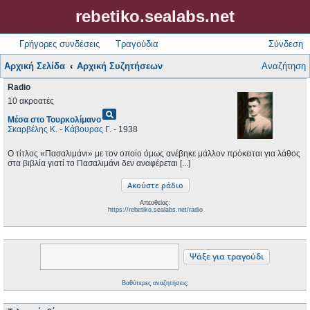
rebetiko.sealabs.net
Γρήγορες συνδέσεις
Τραγούδια
Σύνδεση
Αρχική Σελίδα
Αρχική Συζητήσεων
Αναζήτηση
Radio
10 ακροατές
pageview
Μέσα στο Τουρκολίμανο
Σκαρβέλης Κ.
-
Κάβουρας Γ.
- 1938
Ο τίτλος «Πασαλιμάνι» με τον οποίο όμως ανέβηκε μάλλον πρόκειται για λάθος
στα βιβλία γιατί το Πασαλιμάνι δεν αναφέρεται [...]
Απευθείας:
https://rebetiko.sealabs.net/radio
Βαθύτερες αναζητήσεις;