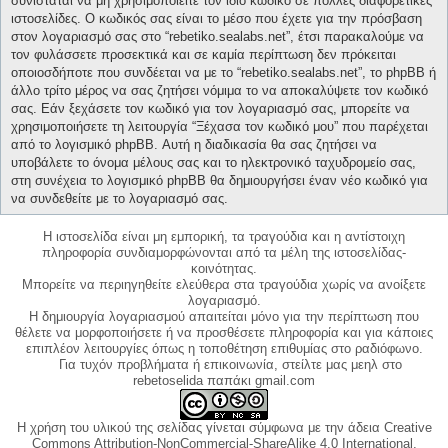
συνίσταται να μη χρησιμοποιείτε τον ίδιο κωδικό σε πολλές διαφορετικές
ιστοσελίδες. Ο κωδικός σας είναι το μέσο που έχετε για την πρόσβαση
στον λογαριασμό σας στο “rebetiko.sealabs.net”, έτσι παρακαλούμε να
τον φυλάσσετε προσεκτικά και σε καμία περίπτωση δεν πρόκειται
οποιοσδήποτε που συνδέεται να με το “rebetiko.sealabs.net”, το phpBB ή
άλλο τρίτο μέρος να σας ζητήσει νόμιμα το να αποκαλύψετε τον κωδικό
σας. Εάν ξεχάσετε τον κωδικό για τον λογαριασμό σας, μπορείτε να
χρησιμοποιήσετε τη λειτουργία “Ξέχασα τον κωδικό μου” που παρέχεται
από το λογισμικό phpBB. Αυτή η διαδικασία θα σας ζητήσει να
υποβάλετε το όνομα μέλους σας και το ηλεκτρονικό ταχυδρομείο σας,
στη συνέχεια το λογισμικό phpBB θα δημιουργήσει έναν νέο κωδικό για
να συνδεθείτε με το λογαριασμό σας.
Η ιστοσελίδα είναι μη εμπορική, τα τραγούδια και η αντίστοιχη
πληροφορία συνδιαμορφώνονται από τα μέλη της ιστοσελίδας-
κοινότητας.
Μπορείτε να περιηγηθείτε ελεύθερα στα τραγούδια χωρίς να ανοίξετε
λογαριασμό.
Η δημιουργία λογαριασμού απαιτείται μόνο για την περίπτωση που
θέλετε να μορφοποιήσετε ή να προσθέσετε πληροφορία και για κάποιες
επιπλέον λειτουργίες όπως η τοποθέτηση επιθυμίας στο ραδιόφωνο.
Για τυχόν προβλήματα ή επικοινωνία, στείλτε μας μεηλ στο
rebetoselida παπάκι gmail.com
Η χρήση του υλικού της σελίδας γίνεται σύμφωνα με την άδεια Creative
Commons Attribution-NonCommercial-ShareAlike 4.0 International,