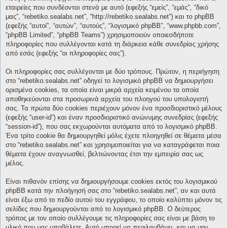
εταιρείες που συνδέονται στενά με αυτό (εφεξής “εμείς”, “εμάς”, “δικό
μας”, “rebetiko.sealabs.net”, “http://rebetiko.sealabs.net”) και το phpBB
(εφεξής “αυτοί”, “αυτών”, “αυτούς”, “λογισμικό phpBB”, “www.phpbb.com”,
“phpBB Limited”, “phpBB Teams”) χρησιμοποιούν οποιεσδήποτε
πληροφορίες που συλλέγονται κατά τη διάρκεια κάθε συνεδρίας χρήσης
από εσάς (εφεξής “οι πληροφορίες σας”).
Οι πληροφορίες σας συλλέγονται με δύο τρόπους. Πρώτον, η περιήγηση
στο “rebetiko.sealabs.net” οδηγεί το λογισμικό phpBB να δημιουργήσει
ορισμένα cookies, τα οποία είναι μικρά αρχεία κειμένου τα οποία
αποθηκεύονται στα προσωρινά αρχεία του πλοηγού του υπολογιστή
σας. Τα πρώτα δύο cookies περιέχουν μόνον ένα προσδιοριστικό μέλους
(εφεξής “user-id”) και έναν προσδιοριστικό ανώνυμης συνεδρίας (εφεξής
“session-id”), που σας εκχωρούνται αυτόματα από το λογισμικό phpBB.
Ένα τρίτο cookie θα δημιουργηθεί μόλις έχετε πλοηγηθεί σε θέματα μέσα
στο “rebetiko.sealabs.net” και χρησιμοποιείται για να καταγράφεται ποια
θέματα έχουν αναγνωσθεί, βελτιώνοντας έτσι την εμπειρία σας ως
μέλος.
Είναι πιθανόν επίσης να δημιουργήσουμε cookies εκτός του λογισμικού
phpBB κατά την πλοήγησή σας στο “rebetiko.sealabs.net”, αν και αυτά
είναι έξω από το πεδίο αυτού του εγγράφου, το οποίο καλύπτει μόνον τις
σελίδες που δημιουργούνται από το λογισμικό phpBB. Ο δεύτερος
τρόπος με τον οποίο συλλέγουμε τις πληροφορίες σας είναι με βάση το
υλικό που μας υποβάλετε. Αυτό μπορεί να περιλαμβάνει, και να μην