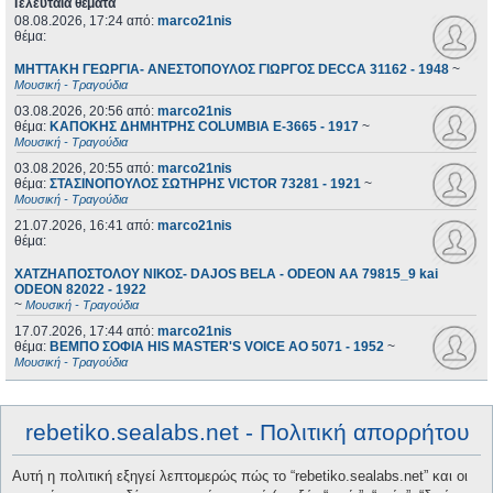
Τελευταία θέματα
08.08.2026, 17:24
από:
marco21nis
θέμα:
ΜΗΤΤΑΚΗ ΓΕΩΡΓΙΑ- ΑΝΕΣΤΟΠΟΥΛΟΣ ΓΙΩΡΓΟΣ DECCA 31162 - 1948
~
Μουσική - Τραγούδια
03.08.2026, 20:56
από:
marco21nis
θέμα:
ΚΑΠΟΚΗΣ ΔΗΜΗΤΡΗΣ COLUMBIA E-3665 - 1917
~
Μουσική - Τραγούδια
03.08.2026, 20:55
από:
marco21nis
θέμα:
ΣΤΑΣΙΝΟΠΟΥΛΟΣ ΣΩΤΗΡΗΣ VICTOR 73281 - 1921
~
Μουσική - Τραγούδια
21.07.2026, 16:41
από:
marco21nis
θέμα:
ΧΑΤΖΗΑΠΟΣΤΟΛΟΥ ΝΙΚΟΣ- DAJOS BELA - ODEON AA 79815_9 kai
ODEON 82022 - 1922
~
Μουσική - Τραγούδια
17.07.2026, 17:44
από:
marco21nis
θέμα:
ΒΕΜΠΟ ΣΟΦΙΑ HIS MASTER'S VOICE AO 5071 - 1952
~
Μουσική - Τραγούδια
rebetiko.sealabs.net - Πολιτική απορρήτου
Αυτή η πολιτική εξηγεί λεπτομερώς πώς το “rebetiko.sealabs.net” και οι