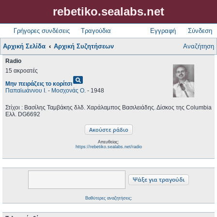
rebetiko.sealabs.net
Γρήγορες συνδέσεις
Τραγούδια
Εγγραφή
Σύνδεση
Αρχική Σελίδα
Αρχική Συζητήσεων
Αναζήτηση
Radio
15 ακροατές
pageview
Μην πειράζεις το κορίτσι
Παπαϊωάννου Ι.
-
Μοσχονάς Ο.
- 1948
Στίχοι : Βασίλης Ταμβάκης δλδ. Χαράλαμπος Βασιλειάδης. Δίσκος της Columbia
Ελλ. DG6692
Απευθείας:
https://rebetiko.sealabs.net/radio
Βαθύτερες αναζητήσεις;