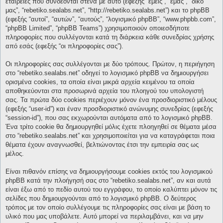
εταιρείες που συνδέονται στενά με αυτό (εφεξής “εμείς”, “εμάς”, “δικό
μας”, “rebetiko.sealabs.net”, “http://rebetiko.sealabs.net”) και το phpBB
(εφεξής “αυτοί”, “αυτών”, “αυτούς”, “λογισμικό phpBB”, “www.phpbb.com”,
“phpBB Limited”, “phpBB Teams”) χρησιμοποιούν οποιεσδήποτε
πληροφορίες που συλλέγονται κατά τη διάρκεια κάθε συνεδρίας χρήσης
από εσάς (εφεξής “οι πληροφορίες σας”).
Οι πληροφορίες σας συλλέγονται με δύο τρόπους. Πρώτον, η περιήγηση
στο “rebetiko.sealabs.net” οδηγεί το λογισμικό phpBB να δημιουργήσει
ορισμένα cookies, τα οποία είναι μικρά αρχεία κειμένου τα οποία
αποθηκεύονται στα προσωρινά αρχεία του πλοηγού του υπολογιστή
σας. Τα πρώτα δύο cookies περιέχουν μόνον ένα προσδιοριστικό μέλους
(εφεξής “user-id”) και έναν προσδιοριστικό ανώνυμης συνεδρίας (εφεξής
“session-id”), που σας εκχωρούνται αυτόματα από το λογισμικό phpBB.
Ένα τρίτο cookie θα δημιουργηθεί μόλις έχετε πλοηγηθεί σε θέματα μέσα
στο “rebetiko.sealabs.net” και χρησιμοποιείται για να καταγράφεται ποια
θέματα έχουν αναγνωσθεί, βελτιώνοντας έτσι την εμπειρία σας ως
μέλος.
Είναι πιθανόν επίσης να δημιουργήσουμε cookies εκτός του λογισμικού
phpBB κατά την πλοήγησή σας στο “rebetiko.sealabs.net”, αν και αυτά
είναι έξω από το πεδίο αυτού του εγγράφου, το οποίο καλύπτει μόνον τις
σελίδες που δημιουργούνται από το λογισμικό phpBB. Ο δεύτερος
τρόπος με τον οποίο συλλέγουμε τις πληροφορίες σας είναι με βάση το
υλικό που μας υποβάλετε. Αυτό μπορεί να περιλαμβάνει, και να μην