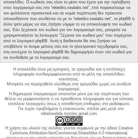
ιστοσελίδες. Ο κωδικός σας είναι το μέσο που έχετε για την πρόσβαση
στον λογαριασμό σας στο “rebetiko.sealabs.net”, έτσι παρακαλούμε να
τον φυλάσσετε προσεκτικά και σε καμία περίπτωση δεν πρόκειται
οποιοσδήποτε που συνδέεται να με το “rebetiko.sealabs.net”, το phpBB ή
άλλο τρίτο μέρος να σας ζητήσει νόμιμα το να αποκαλύψετε τον κωδικό
σας. Εάν ξεχάσετε τον κωδικό για τον λογαριασμό σας, μπορείτε να
χρησιμοποιήσετε τη λειτουργία “Ξέχασα τον κωδικό μου” που παρέχεται
από το λογισμικό phpBB. Αυτή η διαδικασία θα σας ζητήσει να
υποβάλετε το όνομα μέλους σας και το ηλεκτρονικό ταχυδρομείο σας,
στη συνέχεια το λογισμικό phpBB θα δημιουργήσει έναν νέο κωδικό για
να συνδεθείτε με το λογαριασμό σας.
Η ιστοσελίδα είναι μη εμπορική, τα τραγούδια και η αντίστοιχη
πληροφορία συνδιαμορφώνονται από τα μέλη της ιστοσελίδας-
κοινότητας.
Μπορείτε να περιηγηθείτε ελεύθερα στα τραγούδια χωρίς να ανοίξετε
λογαριασμό.
Η δημιουργία λογαριασμού απαιτείται μόνο για την περίπτωση που
θέλετε να μορφοποιήσετε ή να προσθέσετε πληροφορία και για κάποιες
επιπλέον λειτουργίες όπως η τοποθέτηση επιθυμίας στο ραδιόφωνο.
Για τυχόν προβλήματα ή επικοινωνία, στείλτε μας μεηλ στο
rebetoselida παπάκι gmail.com
Η χρήση του υλικού της σελίδας γίνεται σύμφωνα με την άδεια Creative
Commons Attribution-NonCommercial-ShareAlike 4.0 International,
σύμφωνα με την οποία μπορείτε να διανείμετε και να διασκευάσετε το