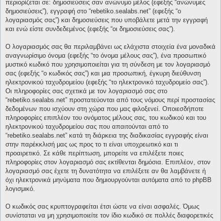
περιορίζεται σε: δημοσιεύσεις σαν ανώνυμο μέλος (εφεξής “ανώνυμες
δημοσιεύσεις”), εγγραφή στο “rebetiko.sealabs.net” (εφεξής “ο
λογαριασμός σας”) και δημοσιεύσεις που υποβάλετε μετά την εγγραφή
και ενώ είστε συνδεδεμένος (εφεξής “οι δημοσιεύσεις σας”).
Ο λογαριασμός σας θα περιλαμβάνει ως ελάχιστα στοιχεία ένα μοναδικά
αναγνωρίσιμο όνομα (εφεξής “το όνομα μέλους σας”), ένα προσωπικό
μυστικό κωδικό που χρησιμοποιείται για τη σύνδεση με τον λογαριασμό
σας (εφεξής “ο κωδικός σας”) και μια προσωπική, έγκυρη διεύθυνση
ηλεκτρονικού ταχυδρομείου (εφεξής “το ηλεκτρονικό ταχυδρομείο σας”).
Οι πληροφορίες σας σχετικά με τον λογαριασμό σας στο
“rebetiko.sealabs.net” προστατεύονται από τους νόμους περί προστασίας
δεδομένων που ισχύουν στη χώρα που μας φιλοξενεί. Οποιεσδήποτε
πληροφορίες επιπλέον του ονόματος μέλους σας, του κωδικού και του
ηλεκτρονικού ταχυδρομείου σας που απαιτούνται από το
“rebetiko.sealabs.net” κατά τη διάρκεια της διαδικασίας εγγραφής είναι
στην παρέκκλισή μας ως προς το τι είναι υποχρεωτικό και τι
προαιρετικό. Σε κάθε περίπτωση, μπορείτε να επιλέξετε ποιες
πληροφορίες στον λογαριασμό σας εκτίθενται δημόσια. Επιπλέον, στον
λογαριασμό σας έχετε τη δυνατότητα να επιλέξετε αν θα λαμβάνετε ή
όχι ηλεκτρονικά μηνύματα που δημιουργούνται αυτόματα από το phpBB
λογισμικό.
Ο κωδικός σας κρυπτογραφείται έτσι ώστε να είναι ασφαλές. Όμως
συνίσταται να μη χρησιμοποιείτε τον ίδιο κωδικό σε πολλές διαφορετικές