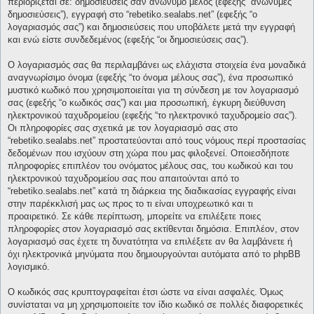
περιορίζεται σε: δημοσιεύσεις σαν ανώνυμο μέλος (εφεξής “ανώνυμες
δημοσιεύσεις”), εγγραφή στο “rebetiko.sealabs.net” (εφεξής “ο
λογαριασμός σας”) και δημοσιεύσεις που υποβάλετε μετά την εγγραφή
και ενώ είστε συνδεδεμένος (εφεξής “οι δημοσιεύσεις σας”).
Ο λογαριασμός σας θα περιλαμβάνει ως ελάχιστα στοιχεία ένα μοναδικά
αναγνωρίσιμο όνομα (εφεξής “το όνομα μέλους σας”), ένα προσωπικό
μυστικό κωδικό που χρησιμοποιείται για τη σύνδεση με τον λογαριασμό
σας (εφεξής “ο κωδικός σας”) και μια προσωπική, έγκυρη διεύθυνση
ηλεκτρονικού ταχυδρομείου (εφεξής “το ηλεκτρονικό ταχυδρομείο σας”).
Οι πληροφορίες σας σχετικά με τον λογαριασμό σας στο
“rebetiko.sealabs.net” προστατεύονται από τους νόμους περί προστασίας
δεδομένων που ισχύουν στη χώρα που μας φιλοξενεί. Οποιεσδήποτε
πληροφορίες επιπλέον του ονόματος μέλους σας, του κωδικού και του
ηλεκτρονικού ταχυδρομείου σας που απαιτούνται από το
“rebetiko.sealabs.net” κατά τη διάρκεια της διαδικασίας εγγραφής είναι
στην παρέκκλισή μας ως προς το τι είναι υποχρεωτικό και τι
προαιρετικό. Σε κάθε περίπτωση, μπορείτε να επιλέξετε ποιες
πληροφορίες στον λογαριασμό σας εκτίθενται δημόσια. Επιπλέον, στον
λογαριασμό σας έχετε τη δυνατότητα να επιλέξετε αν θα λαμβάνετε ή
όχι ηλεκτρονικά μηνύματα που δημιουργούνται αυτόματα από το phpBB
λογισμικό.
Ο κωδικός σας κρυπτογραφείται έτσι ώστε να είναι ασφαλές. Όμως
συνίσταται να μη χρησιμοποιείτε τον ίδιο κωδικό σε πολλές διαφορετικές