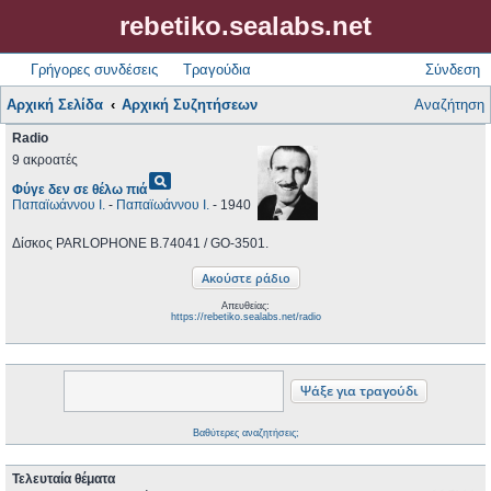
rebetiko.sealabs.net
Γρήγορες συνδέσεις
Τραγούδια
Σύνδεση
Αρχική Σελίδα
Αρχική Συζητήσεων
Αναζήτηση
Radio
9 ακροατές
pageview
Φύγε δεν σε θέλω πιά
Παπαϊωάννου Ι.
-
Παπαϊωάννου Ι.
- 1940
Δίσκος PARLOPHONE B.74041 / GO-3501.
Απευθείας:
https://rebetiko.sealabs.net/radio
Βαθύτερες αναζητήσεις;
Τελευταία θέματα