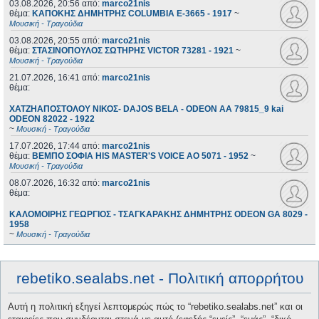
03.08.2026, 20:56
από:
marco21nis
θέμα:
ΚΑΠΟΚΗΣ ΔΗΜΗΤΡΗΣ COLUMBIA E-3665 - 1917
~
Μουσική - Τραγούδια
03.08.2026, 20:55
από:
marco21nis
θέμα:
ΣΤΑΣΙΝΟΠΟΥΛΟΣ ΣΩΤΗΡΗΣ VICTOR 73281 - 1921
~
Μουσική - Τραγούδια
21.07.2026, 16:41
από:
marco21nis
θέμα:
ΧΑΤΖΗΑΠΟΣΤΟΛΟΥ ΝΙΚΟΣ- DAJOS BELA - ODEON AA 79815_9 kai
ODEON 82022 - 1922
~
Μουσική - Τραγούδια
17.07.2026, 17:44
από:
marco21nis
θέμα:
ΒΕΜΠΟ ΣΟΦΙΑ HIS MASTER'S VOICE AO 5071 - 1952
~
Μουσική - Τραγούδια
08.07.2026, 16:32
από:
marco21nis
θέμα:
ΚΑΛΟΜΟΙΡΗΣ ΓΕΩΡΓΙΟΣ - ΤΣΑΓΚΑΡΑΚΗΣ ΔΗΜΗΤΡΗΣ ODEON GA 8029 -
1958
~
Μουσική - Τραγούδια
rebetiko.sealabs.net - Πολιτική απορρήτου
Αυτή η πολιτική εξηγεί λεπτομερώς πώς το “rebetiko.sealabs.net” και οι