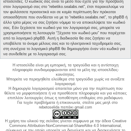
ιστοσελίδες. Ο κωδικός σας είναι το μέσο που έχετε για την πρόσβαση
στον λογαριασμό σας στο “rebetiko.sealabs.net”, έτσι παρακαλούμε να
τον φυλάσσετε προσεκτικά και σε καμία περίπτωση δεν πρόκειται
οποιοσδήποτε που συνδέεται να με το “rebetiko.sealabs.net”, το phpBB ή
άλλο τρίτο μέρος να σας ζητήσει νόμιμα το να αποκαλύψετε τον κωδικό
σας. Εάν ξεχάσετε τον κωδικό για τον λογαριασμό σας, μπορείτε να
χρησιμοποιήσετε τη λειτουργία “Ξέχασα τον κωδικό μου” που παρέχεται
από το λογισμικό phpBB. Αυτή η διαδικασία θα σας ζητήσει να
υποβάλετε το όνομα μέλους σας και το ηλεκτρονικό ταχυδρομείο σας,
στη συνέχεια το λογισμικό phpBB θα δημιουργήσει έναν νέο κωδικό για
να συνδεθείτε με το λογαριασμό σας.
Η ιστοσελίδα είναι μη εμπορική, τα τραγούδια και η αντίστοιχη
πληροφορία συνδιαμορφώνονται από τα μέλη της ιστοσελίδας-
κοινότητας.
Μπορείτε να περιηγηθείτε ελεύθερα στα τραγούδια χωρίς να ανοίξετε
λογαριασμό.
Η δημιουργία λογαριασμού απαιτείται μόνο για την περίπτωση που
θέλετε να μορφοποιήσετε ή να προσθέσετε πληροφορία και για κάποιες
επιπλέον λειτουργίες όπως η τοποθέτηση επιθυμίας στο ραδιόφωνο.
Για τυχόν προβλήματα ή επικοινωνία, στείλτε μας μεηλ στο
rebetoselida παπάκι gmail.com
Η χρήση του υλικού της σελίδας γίνεται σύμφωνα με την άδεια Creative
Commons Attribution-NonCommercial-ShareAlike 4.0 International,
σύμφωνα με την οποία μπορείτε να διανείμετε και να διασκευάσετε το