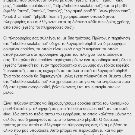
εταιρείες που συνδέονται στενά με αυτό (εφεξής “εμείς”, “εμάς”, “δικό
μας”, “rebetiko.sealabs.net”, “http://rebetiko.sealabs.net”) και το phpBB
(εφεξής “αυτοί”, “αυτών”, “αυτούς”, “λογισμικό phpBB”, “www.phpbb.com”,
“phpBB Limited”, “phpBB Teams”) χρησιμοποιούν οποιεσδήποτε
πληροφορίες που συλλέγονται κατά τη διάρκεια κάθε συνεδρίας χρήσης
από εσάς (εφεξής “οι πληροφορίες σας”).
Οι πληροφορίες σας συλλέγονται με δύο τρόπους. Πρώτον, η περιήγηση
στο “rebetiko.sealabs.net” οδηγεί το λογισμικό phpBB να δημιουργήσει
ορισμένα cookies, τα οποία είναι μικρά αρχεία κειμένου τα οποία
αποθηκεύονται στα προσωρινά αρχεία του πλοηγού του υπολογιστή
σας. Τα πρώτα δύο cookies περιέχουν μόνον ένα προσδιοριστικό μέλους
(εφεξής “user-id”) και έναν προσδιοριστικό ανώνυμης συνεδρίας (εφεξής
“session-id”), που σας εκχωρούνται αυτόματα από το λογισμικό phpBB.
Ένα τρίτο cookie θα δημιουργηθεί μόλις έχετε πλοηγηθεί σε θέματα μέσα
στο “rebetiko.sealabs.net” και χρησιμοποιείται για να καταγράφεται ποια
θέματα έχουν αναγνωσθεί, βελτιώνοντας έτσι την εμπειρία σας ως
μέλος.
Είναι πιθανόν επίσης να δημιουργήσουμε cookies εκτός του λογισμικού
phpBB κατά την πλοήγησή σας στο “rebetiko.sealabs.net”, αν και αυτά
είναι έξω από το πεδίο αυτού του εγγράφου, το οποίο καλύπτει μόνον τις
σελίδες που δημιουργούνται από το λογισμικό phpBB. Ο δεύτερος
τρόπος με τον οποίο συλλέγουμε τις πληροφορίες σας είναι με βάση το
υλικό που μας υποβάλετε. Αυτό μπορεί να περιλαμβάνει, και να μην