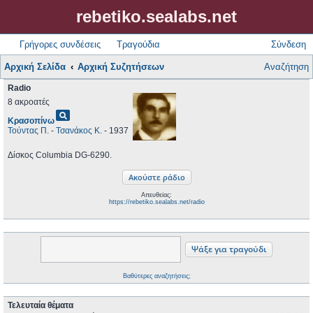
rebetiko.sealabs.net
Γρήγορες συνδέσεις
Τραγούδια
Σύνδεση
Αρχική Σελίδα
Αρχική Συζητήσεων
Αναζήτηση
Radio
8 ακροατές
pageview
Κρασοπίνω
Τούντας Π.
-
Τσανάκος Κ.
- 1937
Δίσκος Columbia DG-6290.
Απευθείας:
https://rebetiko.sealabs.net/radio
Βαθύτερες αναζητήσεις;
Τελευταία θέματα