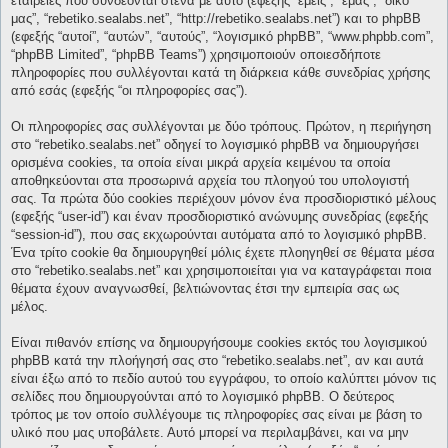
εταιρείες που συνδέονται στενά με αυτό (εφεξής “εμείς”, “εμάς”, “δικό
μας”, “rebetiko.sealabs.net”, “http://rebetiko.sealabs.net”) και το phpBB
(εφεξής “αυτοί”, “αυτών”, “αυτούς”, “λογισμικό phpBB”, “www.phpbb.com”,
“phpBB Limited”, “phpBB Teams”) χρησιμοποιούν οποιεσδήποτε
πληροφορίες που συλλέγονται κατά τη διάρκεια κάθε συνεδρίας χρήσης
από εσάς (εφεξής “οι πληροφορίες σας”).
Οι πληροφορίες σας συλλέγονται με δύο τρόπους. Πρώτον, η περιήγηση
στο “rebetiko.sealabs.net” οδηγεί το λογισμικό phpBB να δημιουργήσει
ορισμένα cookies, τα οποία είναι μικρά αρχεία κειμένου τα οποία
αποθηκεύονται στα προσωρινά αρχεία του πλοηγού του υπολογιστή
σας. Τα πρώτα δύο cookies περιέχουν μόνον ένα προσδιοριστικό μέλους
(εφεξής “user-id”) και έναν προσδιοριστικό ανώνυμης συνεδρίας (εφεξής
“session-id”), που σας εκχωρούνται αυτόματα από το λογισμικό phpBB.
Ένα τρίτο cookie θα δημιουργηθεί μόλις έχετε πλοηγηθεί σε θέματα μέσα
στο “rebetiko.sealabs.net” και χρησιμοποιείται για να καταγράφεται ποια
θέματα έχουν αναγνωσθεί, βελτιώνοντας έτσι την εμπειρία σας ως
μέλος.
Είναι πιθανόν επίσης να δημιουργήσουμε cookies εκτός του λογισμικού
phpBB κατά την πλοήγησή σας στο “rebetiko.sealabs.net”, αν και αυτά
είναι έξω από το πεδίο αυτού του εγγράφου, το οποίο καλύπτει μόνον τις
σελίδες που δημιουργούνται από το λογισμικό phpBB. Ο δεύτερος
τρόπος με τον οποίο συλλέγουμε τις πληροφορίες σας είναι με βάση το
υλικό που μας υποβάλετε. Αυτό μπορεί να περιλαμβάνει, και να μην