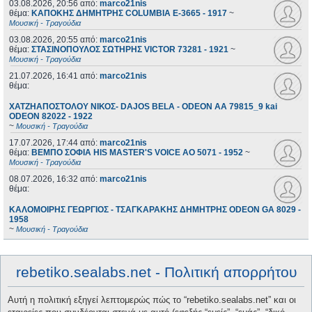
03.08.2026, 20:56
από:
marco21nis
θέμα:
ΚΑΠΟΚΗΣ ΔΗΜΗΤΡΗΣ COLUMBIA E-3665 - 1917
~
Μουσική - Τραγούδια
03.08.2026, 20:55
από:
marco21nis
θέμα:
ΣΤΑΣΙΝΟΠΟΥΛΟΣ ΣΩΤΗΡΗΣ VICTOR 73281 - 1921
~
Μουσική - Τραγούδια
21.07.2026, 16:41
από:
marco21nis
θέμα:
ΧΑΤΖΗΑΠΟΣΤΟΛΟΥ ΝΙΚΟΣ- DAJOS BELA - ODEON AA 79815_9 kai
ODEON 82022 - 1922
~
Μουσική - Τραγούδια
17.07.2026, 17:44
από:
marco21nis
θέμα:
ΒΕΜΠΟ ΣΟΦΙΑ HIS MASTER'S VOICE AO 5071 - 1952
~
Μουσική - Τραγούδια
08.07.2026, 16:32
από:
marco21nis
θέμα:
ΚΑΛΟΜΟΙΡΗΣ ΓΕΩΡΓΙΟΣ - ΤΣΑΓΚΑΡΑΚΗΣ ΔΗΜΗΤΡΗΣ ODEON GA 8029 -
1958
~
Μουσική - Τραγούδια
rebetiko.sealabs.net - Πολιτική απορρήτου
Αυτή η πολιτική εξηγεί λεπτομερώς πώς το “rebetiko.sealabs.net” και οι