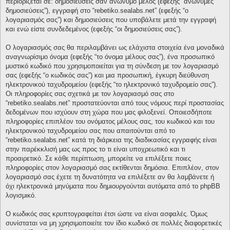
περιορίζεται σε: δημοσιεύσεις σαν ανώνυμο μέλος (εφεξής “ανώνυμες
δημοσιεύσεις”), εγγραφή στο “rebetiko.sealabs.net” (εφεξής “ο
λογαριασμός σας”) και δημοσιεύσεις που υποβάλετε μετά την εγγραφή
και ενώ είστε συνδεδεμένος (εφεξής “οι δημοσιεύσεις σας”).
Ο λογαριασμός σας θα περιλαμβάνει ως ελάχιστα στοιχεία ένα μοναδικά
αναγνωρίσιμο όνομα (εφεξής “το όνομα μέλους σας”), ένα προσωπικό
μυστικό κωδικό που χρησιμοποιείται για τη σύνδεση με τον λογαριασμό
σας (εφεξής “ο κωδικός σας”) και μια προσωπική, έγκυρη διεύθυνση
ηλεκτρονικού ταχυδρομείου (εφεξής “το ηλεκτρονικό ταχυδρομείο σας”).
Οι πληροφορίες σας σχετικά με τον λογαριασμό σας στο
“rebetiko.sealabs.net” προστατεύονται από τους νόμους περί προστασίας
δεδομένων που ισχύουν στη χώρα που μας φιλοξενεί. Οποιεσδήποτε
πληροφορίες επιπλέον του ονόματος μέλους σας, του κωδικού και του
ηλεκτρονικού ταχυδρομείου σας που απαιτούνται από το
“rebetiko.sealabs.net” κατά τη διάρκεια της διαδικασίας εγγραφής είναι
στην παρέκκλισή μας ως προς το τι είναι υποχρεωτικό και τι
προαιρετικό. Σε κάθε περίπτωση, μπορείτε να επιλέξετε ποιες
πληροφορίες στον λογαριασμό σας εκτίθενται δημόσια. Επιπλέον, στον
λογαριασμό σας έχετε τη δυνατότητα να επιλέξετε αν θα λαμβάνετε ή
όχι ηλεκτρονικά μηνύματα που δημιουργούνται αυτόματα από το phpBB
λογισμικό.
Ο κωδικός σας κρυπτογραφείται έτσι ώστε να είναι ασφαλές. Όμως
συνίσταται να μη χρησιμοποιείτε τον ίδιο κωδικό σε πολλές διαφορετικές