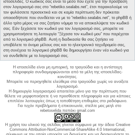
ιστοσελίδες. Ο κωδικός σας είναι το μέσο που έχετε για την πρόσβαση
στον λογαριασμό σας στο “rebetiko.sealabs.net”, έτσι παρακαλούμε να
τον φυλάσσετε προσεκτικά και σε καμία περίπτωση δεν πρόκειται
οποιοσδήποτε που συνδέεται να με το “rebetiko.sealabs.net”, το phpBB ή
άλλο τρίτο μέρος να σας ζητήσει νόμιμα το να αποκαλύψετε τον κωδικό
σας. Εάν ξεχάσετε τον κωδικό για τον λογαριασμό σας, μπορείτε να
χρησιμοποιήσετε τη λειτουργία “Ξέχασα τον κωδικό μου” που παρέχεται
από το λογισμικό phpBB. Αυτή η διαδικασία θα σας ζητήσει να
υποβάλετε το όνομα μέλους σας και το ηλεκτρονικό ταχυδρομείο σας,
στη συνέχεια το λογισμικό phpBB θα δημιουργήσει έναν νέο κωδικό για
να συνδεθείτε με το λογαριασμό σας.
Η ιστοσελίδα είναι μη εμπορική, τα τραγούδια και η αντίστοιχη
πληροφορία συνδιαμορφώνονται από τα μέλη της ιστοσελίδας-
κοινότητας.
Μπορείτε να περιηγηθείτε ελεύθερα στα τραγούδια χωρίς να ανοίξετε
λογαριασμό.
Η δημιουργία λογαριασμού απαιτείται μόνο για την περίπτωση που
θέλετε να μορφοποιήσετε ή να προσθέσετε πληροφορία και για κάποιες
επιπλέον λειτουργίες όπως η τοποθέτηση επιθυμίας στο ραδιόφωνο.
Για τυχόν προβλήματα ή επικοινωνία, στείλτε μας μεηλ στο
rebetoselida παπάκι gmail.com
Η χρήση του υλικού της σελίδας γίνεται σύμφωνα με την άδεια Creative
Commons Attribution-NonCommercial-ShareAlike 4.0 International,
σύμφωνα με την οποία μπορείτε να διανείμετε και να διασκευάσετε το