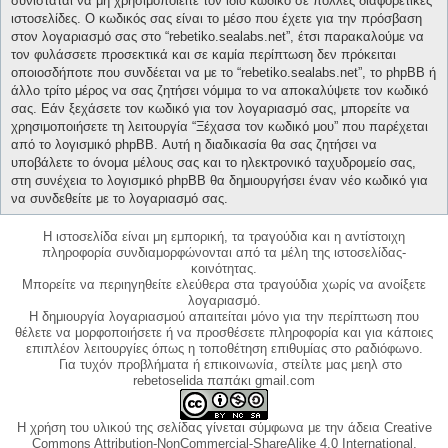
συνίσταται να μη χρησιμοποιείτε τον ίδιο κωδικό σε πολλές διαφορετικές
ιστοσελίδες. Ο κωδικός σας είναι το μέσο που έχετε για την πρόσβαση
στον λογαριασμό σας στο “rebetiko.sealabs.net”, έτσι παρακαλούμε να
τον φυλάσσετε προσεκτικά και σε καμία περίπτωση δεν πρόκειται
οποιοσδήποτε που συνδέεται να με το “rebetiko.sealabs.net”, το phpBB ή
άλλο τρίτο μέρος να σας ζητήσει νόμιμα το να αποκαλύψετε τον κωδικό
σας. Εάν ξεχάσετε τον κωδικό για τον λογαριασμό σας, μπορείτε να
χρησιμοποιήσετε τη λειτουργία “Ξέχασα τον κωδικό μου” που παρέχεται
από το λογισμικό phpBB. Αυτή η διαδικασία θα σας ζητήσει να
υποβάλετε το όνομα μέλους σας και το ηλεκτρονικό ταχυδρομείο σας,
στη συνέχεια το λογισμικό phpBB θα δημιουργήσει έναν νέο κωδικό για
να συνδεθείτε με το λογαριασμό σας.
Η ιστοσελίδα είναι μη εμπορική, τα τραγούδια και η αντίστοιχη
πληροφορία συνδιαμορφώνονται από τα μέλη της ιστοσελίδας-
κοινότητας.
Μπορείτε να περιηγηθείτε ελεύθερα στα τραγούδια χωρίς να ανοίξετε
λογαριασμό.
Η δημιουργία λογαριασμού απαιτείται μόνο για την περίπτωση που
θέλετε να μορφοποιήσετε ή να προσθέσετε πληροφορία και για κάποιες
επιπλέον λειτουργίες όπως η τοποθέτηση επιθυμίας στο ραδιόφωνο.
Για τυχόν προβλήματα ή επικοινωνία, στείλτε μας μεηλ στο
rebetoselida παπάκι gmail.com
Η χρήση του υλικού της σελίδας γίνεται σύμφωνα με την άδεια Creative
Commons Attribution-NonCommercial-ShareAlike 4.0 International,