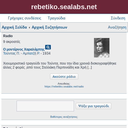
rebetiko.sealabs.net
Γρήγορες συνδέσεις
Τραγούδια
Σύνδεση
Αρχική Σελίδα
Αρχική Συζητήσεων
Αναζήτηση
Radio
9 ακροατές
pageview
Ο μοντέρνος Χαραλάμπης
Τούντας Π.
-
Αμπατζή Ρ.
- 1934
Χιουμοριστικό τραγούδι του Τούντα, που την ίδια χρονιά δισκογραφήθηκε
άλλες 2 φορές ,από τους Στελλάκη Περπινιάδη και Χρή [...]
Απευθείας:
https://rebetiko.sealabs.net/radio
Βαθύτερες αναζητήσεις;