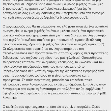
περιορίζεται σε: δημοσιεύσεις σαν ανώνυμο μέλος (εφεξής “ανώνυμες
δημοσιεύσεις”), εγγραφή στο “rebetiko.sealabs.net” (εφεξής “ο
λογαριασμός σας”) και δημοσιεύσεις που υποβάλετε μετά την εγγραφή
και ενώ είστε συνδεδεμένος (εφεξής “οι δημοσιεύσεις σας”).
Ο λογαριασμός σας θα περιλαμβάνει ως ελάχιστα στοιχεία ένα μοναδικά
αναγνωρίσιμο όνομα (εφεξής “το όνομα μέλους σας”), ένα προσωπικό
μυστικό κωδικό που χρησιμοποιείται για τη σύνδεση με τον λογαριασμό
σας (εφεξής “ο κωδικός σας”) και μια προσωπική, έγκυρη διεύθυνση
ηλεκτρονικού ταχυδρομείου (εφεξής “το ηλεκτρονικό ταχυδρομείο σας”).
Οι πληροφορίες σας σχετικά με τον λογαριασμό σας στο
“rebetiko.sealabs.net” προστατεύονται από τους νόμους περί προστασίας
δεδομένων που ισχύουν στη χώρα που μας φιλοξενεί. Οποιεσδήποτε
πληροφορίες επιπλέον του ονόματος μέλους σας, του κωδικού και του
ηλεκτρονικού ταχυδρομείου σας που απαιτούνται από το
“rebetiko.sealabs.net” κατά τη διάρκεια της διαδικασίας εγγραφής είναι
στην παρέκκλισή μας ως προς το τι είναι υποχρεωτικό και τι
προαιρετικό. Σε κάθε περίπτωση, μπορείτε να επιλέξετε ποιες
πληροφορίες στον λογαριασμό σας εκτίθενται δημόσια. Επιπλέον, στον
λογαριασμό σας έχετε τη δυνατότητα να επιλέξετε αν θα λαμβάνετε ή
όχι ηλεκτρονικά μηνύματα που δημιουργούνται αυτόματα από το phpBB
λογισμικό.
Ο κωδικός σας κρυπτογραφείται έτσι ώστε να είναι ασφαλές. Όμως