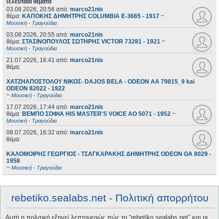
Τελευταία θέματα
03.08.2026, 20:56
από:
marco21nis
θέμα:
ΚΑΠΟΚΗΣ ΔΗΜΗΤΡΗΣ COLUMBIA E-3665 - 1917
~
Μουσική - Τραγούδια
03.08.2026, 20:55
από:
marco21nis
θέμα:
ΣΤΑΣΙΝΟΠΟΥΛΟΣ ΣΩΤΗΡΗΣ VICTOR 73281 - 1921
~
Μουσική - Τραγούδια
21.07.2026, 16:41
από:
marco21nis
θέμα:
ΧΑΤΖΗΑΠΟΣΤΟΛΟΥ ΝΙΚΟΣ- DAJOS BELA - ODEON AA 79815_9 kai
ODEON 82022 - 1922
~
Μουσική - Τραγούδια
17.07.2026, 17:44
από:
marco21nis
θέμα:
ΒΕΜΠΟ ΣΟΦΙΑ HIS MASTER'S VOICE AO 5071 - 1952
~
Μουσική - Τραγούδια
08.07.2026, 16:32
από:
marco21nis
θέμα:
ΚΑΛΟΜΟΙΡΗΣ ΓΕΩΡΓΙΟΣ - ΤΣΑΓΚΑΡΑΚΗΣ ΔΗΜΗΤΡΗΣ ODEON GA 8029 -
1958
~
Μουσική - Τραγούδια
rebetiko.sealabs.net - Πολιτική απορρήτου
Αυτή η πολιτική εξηγεί λεπτομερώς πώς το “rebetiko.sealabs.net” και οι