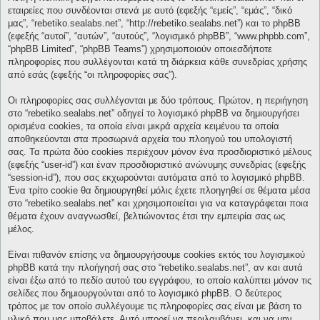
εταιρείες που συνδέονται στενά με αυτό (εφεξής “εμείς”, “εμάς”, “δικό
μας”, “rebetiko.sealabs.net”, “http://rebetiko.sealabs.net”) και το phpBB
(εφεξής “αυτοί”, “αυτών”, “αυτούς”, “λογισμικό phpBB”, “www.phpbb.com”,
“phpBB Limited”, “phpBB Teams”) χρησιμοποιούν οποιεσδήποτε
πληροφορίες που συλλέγονται κατά τη διάρκεια κάθε συνεδρίας χρήσης
από εσάς (εφεξής “οι πληροφορίες σας”).
Οι πληροφορίες σας συλλέγονται με δύο τρόπους. Πρώτον, η περιήγηση
στο “rebetiko.sealabs.net” οδηγεί το λογισμικό phpBB να δημιουργήσει
ορισμένα cookies, τα οποία είναι μικρά αρχεία κειμένου τα οποία
αποθηκεύονται στα προσωρινά αρχεία του πλοηγού του υπολογιστή
σας. Τα πρώτα δύο cookies περιέχουν μόνον ένα προσδιοριστικό μέλους
(εφεξής “user-id”) και έναν προσδιοριστικό ανώνυμης συνεδρίας (εφεξής
“session-id”), που σας εκχωρούνται αυτόματα από το λογισμικό phpBB.
Ένα τρίτο cookie θα δημιουργηθεί μόλις έχετε πλοηγηθεί σε θέματα μέσα
στο “rebetiko.sealabs.net” και χρησιμοποιείται για να καταγράφεται ποια
θέματα έχουν αναγνωσθεί, βελτιώνοντας έτσι την εμπειρία σας ως
μέλος.
Είναι πιθανόν επίσης να δημιουργήσουμε cookies εκτός του λογισμικού
phpBB κατά την πλοήγησή σας στο “rebetiko.sealabs.net”, αν και αυτά
είναι έξω από το πεδίο αυτού του εγγράφου, το οποίο καλύπτει μόνον τις
σελίδες που δημιουργούνται από το λογισμικό phpBB. Ο δεύτερος
τρόπος με τον οποίο συλλέγουμε τις πληροφορίες σας είναι με βάση το
υλικό που μας υποβάλετε. Αυτό μπορεί να περιλαμβάνει, και να μην