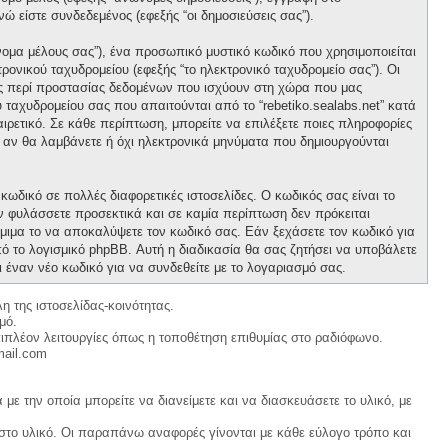
νώ είστε συνδεδεμένος (εφεξής “οι δημοσιεύσεις σας”).
νομα μέλους σας”), ένα προσωπικό μυστικό κωδικό που χρησιμοποιείται
ρονικού ταχυδρομείου (εφεξής “το ηλεκτρονικό ταχυδρομείο σας”). Οι
ους περί προστασίας δεδομένων που ισχύουν στη χώρα που μας
 ταχυδρομείου σας που απαιτούνται από το “rebetiko.sealabs.net” κατά
οαιρετικό. Σε κάθε περίπτωση, μπορείτε να επιλέξετε ποιες πληροφορίες
ε αν θα λαμβάνετε ή όχι ηλεκτρονικά μηνύματα που δημιουργούνται
κωδικό σε πολλές διαφορετικές ιστοσελίδες. Ο κωδικός σας είναι το
ον φυλάσσετε προσεκτικά και σε καμία περίπτωση δεν πρόκειται
νόμιμα το να αποκαλύψετε τον κωδικό σας. Εάν ξεχάσετε τον κωδικό για
ό το λογισμικό phpBB. Αυτή η διαδικασία θα σας ζητήσει να υποβάλετε
ι έναν νέο κωδικό για να συνδεθείτε με το λογαριασμό σας.
η της ιστοσελίδας-κοινότητας.
μό.
ιπλέον λειτουργίες όπως η τοποθέτηση επιθυμίας στο ραδιόφωνο.
mail.com
με την οποία μπορείτε να διανείμετε και να διασκευάσετε το υλικό, με
 στο υλικό. Οι παραπάνω αναφορές γίνονται με κάθε εύλογο τρόπο και