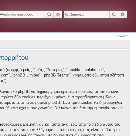
Αναζήτηση
Ειδική αναζήτηση
Αναζήτησ
Ειδικ
Σύνδεση
 απορρήτου
 (εφεξής “εμείς”, “εμάς”, “δικό μας”, “rebetiko.sealabs.net”,
hpbb.com”, “phpBB Limited”, “phpBB Teams”) χρησιμοποιούν οποιεσδήποτε
ας”).
 λογισμικό phpBB να δημιουργήσει ορισμένα cookies, τα οποία είναι
 πρώτα δύο cookies περιέχουν μόνον ένα προσδιοριστικό μέλους
 αυτόματα από το λογισμικό phpBB. Ένα τρίτο cookie θα δημιουργηθεί
ποια θέματα έχουν αναγνωσθεί, βελτιώνοντας έτσι την εμπειρία σας ως
betiko.sealabs.net”, αν και αυτά είναι έξω από το πεδίο αυτού του
πος με τον οποίο συλλέγουμε τις πληροφορίες σας είναι με βάση το
νυμο μέλος (εφεξής “ανώνυμες δημοσιεύσεις”), εγγραφή στο