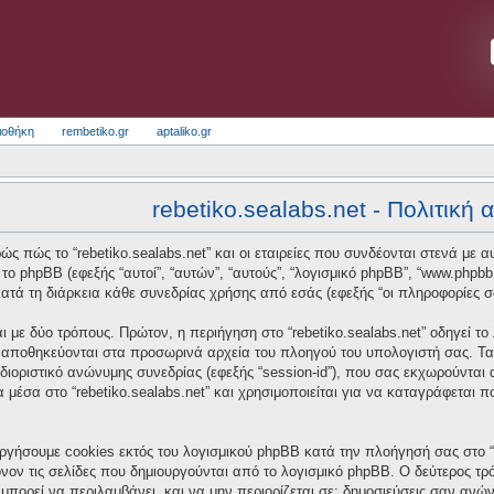
ιοθήκη
rembetiko.gr
aptaliko.gr
rebetiko.sealabs.net - Πολιτική
ς πώς το “rebetiko.sealabs.net” και οι εταιρείες που συνδέονται στενά με αυτό
και το phpBB (εφεξής “αυτοί”, “αυτών”, “αυτούς”, “λογισμικό phpBB”, “www.p
τά τη διάρκεια κάθε συνεδρίας χρήσης από εσάς (εφεξής “οι πληροφορίες σ
 με δύο τρόπους. Πρώτον, η περιήγηση στο “rebetiko.sealabs.net” οδηγεί το
α αποθηκεύονται στα προσωρινά αρχεία του πλοηγού του υπολογιστή σας. Τα
οσδιοριστικό ανώνυμης συνεδρίας (εφεξής “session-id”), που σας εκχωρούνται
α μέσα στο “rebetiko.sealabs.net” και χρησιμοποιείται για να καταγράφεται 
ργήσουμε cookies εκτός του λογισμικού phpBB κατά την πλοήγησή σας στο “re
νον τις σελίδες που δημιουργούνται από το λογισμικό phpBB. Ο δεύτερος τρό
μπορεί να περιλαμβάνει, και να μην περιορίζεται σε: δημοσιεύσεις σαν ανώ