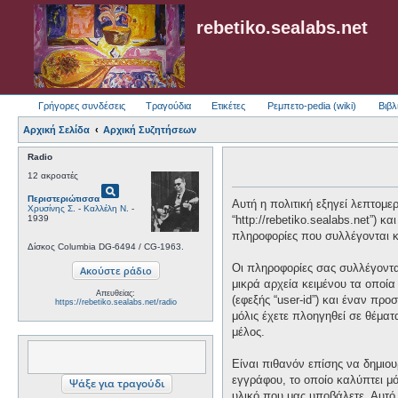
rebetiko.sealabs.net
Γρήγορες συνδέσεις
Τραγούδια
Ετικέτες
Ρεμπετο-pedia (wiki)
Βιβλ
Αρχική Σελίδα
Αρχική Συζητήσεων
Radio
12 ακροατές
pageview
Περιστεριώτισσα
Αυτή η πολιτική εξηγεί λεπτομερώ
Χρυσίνης Σ.
-
Καλλέλη Ν.
-
1939
“http://rebetiko.sealabs.net”) 
πληροφορίες που συλλέγονται κα
Δίσκος Columbia DG-6494 / CG-1963.
Οι πληροφορίες σας συλλέγονται
μικρά αρχεία κειμένου τα οποί
Απευθείας:
(εφεξής “user-id”) και έναν πρ
https://rebetiko.sealabs.net/radio
μόλις έχετε πλοηγηθεί σε θέματ
μέλος.
Είναι πιθανόν επίσης να δημιου
εγγράφου, το οποίο καλύπτει μό
υλικό που μας υποβάλετε. Αυτό 