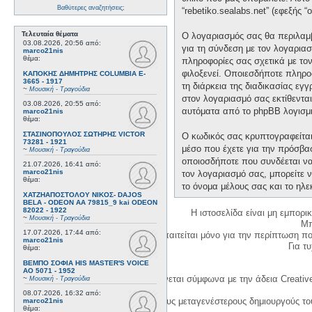
Βαθύτερες αναζητήσεις;
“rebetiko.sealabs.net” (εφεξής 
Τελευταία θέματα
Ο λογαριασμός σας θα περιλαμβ
03.08.2026, 20:56
από:
για τη σύνδεση με τον λογαριασ
marco21nis
θέμα:
πληροφορίες σας σχετικά με το
φιλοξενεί. Οποιεσδήποτε πληροφ
ΚΑΠΟΚΗΣ ΔΗΜΗΤΡΗΣ COLUMBIA E-
3665 - 1917
τη διάρκεια της διαδικασίας εγ
~
Μουσική - Τραγούδια
στον λογαριασμό σας εκτίθεντα
03.08.2026, 20:55
από:
αυτόματα από το phpBB λογισμι
marco21nis
θέμα:
ΣΤΑΣΙΝΟΠΟΥΛΟΣ ΣΩΤΗΡΗΣ VICTOR
Ο κωδικός σας κρυπτογραφείται 
73281 - 1921
μέσο που έχετε για την πρόσβα
~
Μουσική - Τραγούδια
οποιοσδήποτε που συνδέεται να 
21.07.2026, 16:41
από:
marco21nis
τον λογαριασμό σας, μπορείτε ν
θέμα:
το όνομα μέλους σας και το ηλε
ΧΑΤΖΗΑΠΟΣΤΟΛΟΥ ΝΙΚΟΣ- DAJOS
BELA - ODEON AA 79815_9 kai ODEON
82022 - 1922
Η ιστοσελίδα είναι μη εμπορι
~
Μουσική - Τραγούδια
Μπ
17.07.2026, 17:44
από:
Η δημιουργία λογαριασμού απαιτείται μόνο για την περίπτωση π
marco21nis
Για τυχ
θέμα:
ΒΕΜΠΟ ΣΟΦΙΑ HIS MASTER'S VOICE
AO 5071 - 1952
Η χρήση του υλικού της σελίδας γίνεται σύμφωνα με την άδεια Creativ
~
Μουσική - Τραγούδια
08.07.2026, 16:32
από:
1. Να αναφέρετε τον αρχικό και τους μεταγενέστερους δημιουργούς τ
marco21nis
θέμα: