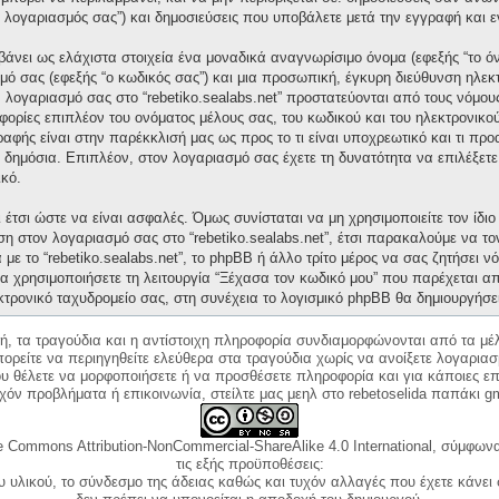
“ο λογαριασμός σας”) και δημοσιεύσεις που υποβάλετε μετά την εγγραφή και ε
άνει ως ελάχιστα στοιχεία ένα μοναδικά αναγνωρίσιμο όνομα (εφεξής “το ό
μό σας (εφεξής “ο κωδικός σας”) και μια προσωπική, έγκυρη διεύθυνση ηλεκτ
ν λογαριασμό σας στο “rebetiko.sealabs.net” προστατεύονται από τους νόμ
ορίες επιπλέον του ονόματος μέλους σας, του κωδικού και του ηλεκτρονικού
γραφής είναι στην παρέκκλισή μας ως προς το τι είναι υποχρεωτικό και τι πρ
ι δημόσια. Επιπλέον, στον λογαριασμό σας έχετε τη δυνατότητα να επιλέξετ
κό.
έτσι ώστε να είναι ασφαλές. Όμως συνίσταται να μη χρησιμοποιείτε τον ίδιο 
ση στον λογαριασμό σας στο “rebetiko.sealabs.net”, έτσι παρακαλούμε να τ
με το “rebetiko.sealabs.net”, το phpBB ή άλλο τρίτο μέρος να σας ζητήσει 
α χρησιμοποιήσετε τη λειτουργία “Ξέχασα τον κωδικό μου” που παρέχεται απ
κτρονικό ταχυδρομείο σας, στη συνέχεια το λογισμικό phpBB θα δημιουργήσε
κή, τα τραγούδια και η αντίστοιχη πληροφορία συνδιαμορφώνονται από τα μέλ
ορείτε να περιηγηθείτε ελεύθερα στα τραγούδια χωρίς να ανοίξετε λογαριασ
ου θέλετε να μορφοποιήσετε ή να προσθέσετε πληροφορία και για κάποιες επ
όν προβλήματα ή επικοινωνία, στείλτε μας μεηλ στο rebetoselida παπάκι g
e Commons Attribution-NonCommercial-ShareAlike 4.0 International, σύμφωνα 
τις εξής προϋποθέσεις:
ου υλικού, το σύνδεσμο της άδειας καθώς και τυχόν αλλαγές που έχετε κάνει