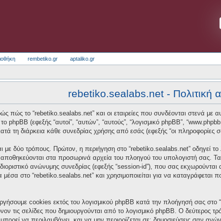
ιοθήκη
rembetiko.gr
aptaliko.gr
rebetiko.sealabs.net - Πολιτική
ς πώς το “rebetiko.sealabs.net” και οι εταιρείες που συνδέονται στενά με αυτό
και το phpBB (εφεξής “αυτοί”, “αυτών”, “αυτούς”, “λογισμικό phpBB”, “www.p
τά τη διάρκεια κάθε συνεδρίας χρήσης από εσάς (εφεξής “οι πληροφορίες σ
 με δύο τρόπους. Πρώτον, η περιήγηση στο “rebetiko.sealabs.net” οδηγεί το
α αποθηκεύονται στα προσωρινά αρχεία του πλοηγού του υπολογιστή σας. Τα
οσδιοριστικό ανώνυμης συνεδρίας (εφεξής “session-id”), που σας εκχωρούνται
α μέσα στο “rebetiko.sealabs.net” και χρησιμοποιείται για να καταγράφεται 
ργήσουμε cookies εκτός του λογισμικού phpBB κατά την πλοήγησή σας στο “re
νον τις σελίδες που δημιουργούνται από το λογισμικό phpBB. Ο δεύτερος τρό
μπορεί να περιλαμβάνει, και να μην περιορίζεται σε: δημοσιεύσεις σαν ανώ