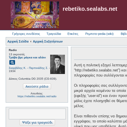
rebetiko.sealabs.net
Γρήγορες συνδέσεις
Τραγούδια
Ετικέτες
Ρεμπετο-pedia (wiki)
Βιβλ
Αρχική Σελίδα
Αρχική Συζητήσεων
Radio
13 ακροατές
Τράβα βρε μάγκα και αλάνι
pageview
Αυτή η πολιτική εξηγεί λεπτομερώ
Σκαρβέλης Κ.
-
Περπινιάδης Σ.
-
“http://rebetiko.sealabs.net”) 
1934
πληροφορίες που συλλέγονται κα
Δίσκος Columbia DG 2035 (CG-839).
Οι πληροφορίες σας συλλέγονται
μικρά αρχεία κειμένου τα οποί
Απευθείας:
(εφεξής “user-id”) και έναν πρ
https://rebetiko.sealabs.net/radio
μόλις έχετε πλοηγηθεί σε θέματ
μέλος.
Είναι πιθανόν επίσης να δημιου
εγγράφου, το οποίο καλύπτει μό
υλικό που μας υποβάλετε. Αυτό 