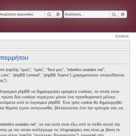
Αναζήτηση
Ειδική αναζήτηση
Αναζήτησ
Ειδικ
Σύνδεση
 απορρήτου
 (εφεξής “εμείς”, “εμάς”, “δικό μας”, “rebetiko.sealabs.net”,
hpbb.com”, “phpBB Limited”, “phpBB Teams”) χρησιμοποιούν οποιεσδήποτε
ας”).
 λογισμικό phpBB να δημιουργήσει ορισμένα cookies, τα οποία είναι
 πρώτα δύο cookies περιέχουν μόνον ένα προσδιοριστικό μέλους
 αυτόματα από το λογισμικό phpBB. Ένα τρίτο cookie θα δημιουργηθεί
ποια θέματα έχουν αναγνωσθεί, βελτιώνοντας έτσι την εμπειρία σας ως
betiko.sealabs.net”, αν και αυτά είναι έξω από το πεδίο αυτού του
πος με τον οποίο συλλέγουμε τις πληροφορίες σας είναι με βάση το
νυμο μέλος (εφεξής “ανώνυμες δημοσιεύσεις”), εγγραφή στο