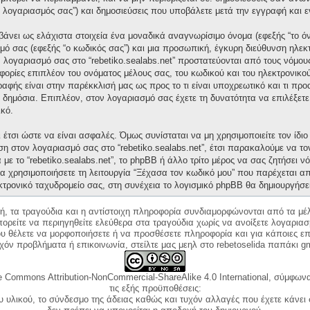
“ο λογαριασμός σας”) και δημοσιεύσεις που υποβάλετε μετά την εγγραφή και ε
άνει ως ελάχιστα στοιχεία ένα μοναδικά αναγνωρίσιμο όνομα (εφεξής “το ό
μό σας (εφεξής “ο κωδικός σας”) και μια προσωπική, έγκυρη διεύθυνση ηλεκτ
ν λογαριασμό σας στο “rebetiko.sealabs.net” προστατεύονται από τους νόμ
ορίες επιπλέον του ονόματος μέλους σας, του κωδικού και του ηλεκτρονικού
γραφής είναι στην παρέκκλισή μας ως προς το τι είναι υποχρεωτικό και τι πρ
ι δημόσια. Επιπλέον, στον λογαριασμό σας έχετε τη δυνατότητα να επιλέξετ
κό.
έτσι ώστε να είναι ασφαλές. Όμως συνίσταται να μη χρησιμοποιείτε τον ίδιο 
ση στον λογαριασμό σας στο “rebetiko.sealabs.net”, έτσι παρακαλούμε να τ
με το “rebetiko.sealabs.net”, το phpBB ή άλλο τρίτο μέρος να σας ζητήσει 
α χρησιμοποιήσετε τη λειτουργία “Ξέχασα τον κωδικό μου” που παρέχεται απ
κτρονικό ταχυδρομείο σας, στη συνέχεια το λογισμικό phpBB θα δημιουργήσε
κή, τα τραγούδια και η αντίστοιχη πληροφορία συνδιαμορφώνονται από τα μέλ
ορείτε να περιηγηθείτε ελεύθερα στα τραγούδια χωρίς να ανοίξετε λογαριασ
ου θέλετε να μορφοποιήσετε ή να προσθέσετε πληροφορία και για κάποιες επ
όν προβλήματα ή επικοινωνία, στείλτε μας μεηλ στο rebetoselida παπάκι g
e Commons Attribution-NonCommercial-ShareAlike 4.0 International, σύμφωνα 
τις εξής προϋποθέσεις:
ου υλικού, το σύνδεσμο της άδειας καθώς και τυχόν αλλαγές που έχετε κάνει