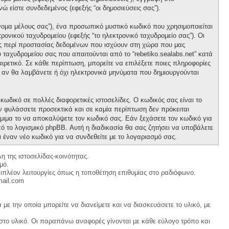
νώ είστε συνδεδεμένος (εφεξής “οι δημοσιεύσεις σας”).
νομα μέλους σας”), ένα προσωπικό μυστικό κωδικό που χρησιμοποιείται
ρονικού ταχυδρομείου (εφεξής “το ηλεκτρονικό ταχυδρομείο σας”). Οι
ους περί προστασίας δεδομένων που ισχύουν στη χώρα που μας
 ταχυδρομείου σας που απαιτούνται από το “rebetiko.sealabs.net” κατά
οαιρετικό. Σε κάθε περίπτωση, μπορείτε να επιλέξετε ποιες πληροφορίες
ε αν θα λαμβάνετε ή όχι ηλεκτρονικά μηνύματα που δημιουργούνται
κωδικό σε πολλές διαφορετικές ιστοσελίδες. Ο κωδικός σας είναι το
ον φυλάσσετε προσεκτικά και σε καμία περίπτωση δεν πρόκειται
νόμιμα το να αποκαλύψετε τον κωδικό σας. Εάν ξεχάσετε τον κωδικό για
ό το λογισμικό phpBB. Αυτή η διαδικασία θα σας ζητήσει να υποβάλετε
ι έναν νέο κωδικό για να συνδεθείτε με το λογαριασμό σας.
η της ιστοσελίδας-κοινότητας.
μό.
ιπλέον λειτουργίες όπως η τοποθέτηση επιθυμίας στο ραδιόφωνο.
mail.com
με την οποία μπορείτε να διανείμετε και να διασκευάσετε το υλικό, με
 στο υλικό. Οι παραπάνω αναφορές γίνονται με κάθε εύλογο τρόπο και