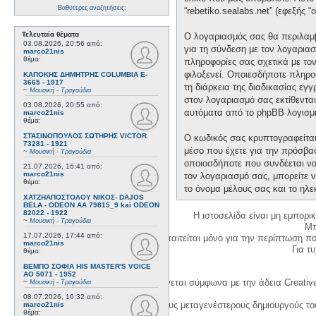
Βαθύτερες αναζητήσεις;
“rebetiko.sealabs.net” (εφεξής 
Τελευταία θέματα
Ο λογαριασμός σας θα περιλαμβ
03.08.2026, 20:56
από:
για τη σύνδεση με τον λογαριασ
marco21nis
θέμα:
πληροφορίες σας σχετικά με το
φιλοξενεί. Οποιεσδήποτε πληροφ
ΚΑΠΟΚΗΣ ΔΗΜΗΤΡΗΣ COLUMBIA E-
3665 - 1917
τη διάρκεια της διαδικασίας εγ
~
Μουσική - Τραγούδια
στον λογαριασμό σας εκτίθεντα
03.08.2026, 20:55
από:
αυτόματα από το phpBB λογισμι
marco21nis
θέμα:
ΣΤΑΣΙΝΟΠΟΥΛΟΣ ΣΩΤΗΡΗΣ VICTOR
Ο κωδικός σας κρυπτογραφείται 
73281 - 1921
μέσο που έχετε για την πρόσβα
~
Μουσική - Τραγούδια
οποιοσδήποτε που συνδέεται να 
21.07.2026, 16:41
από:
marco21nis
τον λογαριασμό σας, μπορείτε ν
θέμα:
το όνομα μέλους σας και το ηλε
ΧΑΤΖΗΑΠΟΣΤΟΛΟΥ ΝΙΚΟΣ- DAJOS
BELA - ODEON AA 79815_9 kai ODEON
82022 - 1922
Η ιστοσελίδα είναι μη εμπορι
~
Μουσική - Τραγούδια
Μπ
17.07.2026, 17:44
από:
Η δημιουργία λογαριασμού απαιτείται μόνο για την περίπτωση π
marco21nis
Για τυχ
θέμα:
ΒΕΜΠΟ ΣΟΦΙΑ HIS MASTER'S VOICE
AO 5071 - 1952
Η χρήση του υλικού της σελίδας γίνεται σύμφωνα με την άδεια Creativ
~
Μουσική - Τραγούδια
08.07.2026, 16:32
από:
1. Να αναφέρετε τον αρχικό και τους μεταγενέστερους δημιουργούς τ
marco21nis
θέμα: