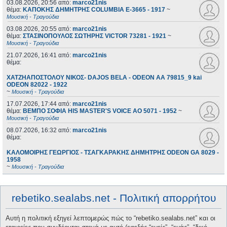
03.08.2026, 20:56
από:
marco21nis
θέμα:
ΚΑΠΟΚΗΣ ΔΗΜΗΤΡΗΣ COLUMBIA E-3665 - 1917
~
Μουσική - Τραγούδια
03.08.2026, 20:55
από:
marco21nis
θέμα:
ΣΤΑΣΙΝΟΠΟΥΛΟΣ ΣΩΤΗΡΗΣ VICTOR 73281 - 1921
~
Μουσική - Τραγούδια
21.07.2026, 16:41
από:
marco21nis
θέμα:
ΧΑΤΖΗΑΠΟΣΤΟΛΟΥ ΝΙΚΟΣ- DAJOS BELA - ODEON AA 79815_9 kai
ODEON 82022 - 1922
~
Μουσική - Τραγούδια
17.07.2026, 17:44
από:
marco21nis
θέμα:
ΒΕΜΠΟ ΣΟΦΙΑ HIS MASTER'S VOICE AO 5071 - 1952
~
Μουσική - Τραγούδια
08.07.2026, 16:32
από:
marco21nis
θέμα:
ΚΑΛΟΜΟΙΡΗΣ ΓΕΩΡΓΙΟΣ - ΤΣΑΓΚΑΡΑΚΗΣ ΔΗΜΗΤΡΗΣ ODEON GA 8029 -
1958
~
Μουσική - Τραγούδια
rebetiko.sealabs.net - Πολιτική απορρήτου
Αυτή η πολιτική εξηγεί λεπτομερώς πώς το “rebetiko.sealabs.net” και οι