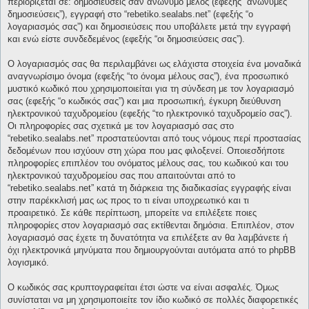
περιορίζεται σε: δημοσιεύσεις σαν ανώνυμο μέλος (εφεξής “ανώνυμες
δημοσιεύσεις”), εγγραφή στο “rebetiko.sealabs.net” (εφεξής “ο
λογαριασμός σας”) και δημοσιεύσεις που υποβάλετε μετά την εγγραφή
και ενώ είστε συνδεδεμένος (εφεξής “οι δημοσιεύσεις σας”).
Ο λογαριασμός σας θα περιλαμβάνει ως ελάχιστα στοιχεία ένα μοναδικά
αναγνωρίσιμο όνομα (εφεξής “το όνομα μέλους σας”), ένα προσωπικό
μυστικό κωδικό που χρησιμοποιείται για τη σύνδεση με τον λογαριασμό
σας (εφεξής “ο κωδικός σας”) και μια προσωπική, έγκυρη διεύθυνση
ηλεκτρονικού ταχυδρομείου (εφεξής “το ηλεκτρονικό ταχυδρομείο σας”).
Οι πληροφορίες σας σχετικά με τον λογαριασμό σας στο
“rebetiko.sealabs.net” προστατεύονται από τους νόμους περί προστασίας
δεδομένων που ισχύουν στη χώρα που μας φιλοξενεί. Οποιεσδήποτε
πληροφορίες επιπλέον του ονόματος μέλους σας, του κωδικού και του
ηλεκτρονικού ταχυδρομείου σας που απαιτούνται από το
“rebetiko.sealabs.net” κατά τη διάρκεια της διαδικασίας εγγραφής είναι
στην παρέκκλισή μας ως προς το τι είναι υποχρεωτικό και τι
προαιρετικό. Σε κάθε περίπτωση, μπορείτε να επιλέξετε ποιες
πληροφορίες στον λογαριασμό σας εκτίθενται δημόσια. Επιπλέον, στον
λογαριασμό σας έχετε τη δυνατότητα να επιλέξετε αν θα λαμβάνετε ή
όχι ηλεκτρονικά μηνύματα που δημιουργούνται αυτόματα από το phpBB
λογισμικό.
Ο κωδικός σας κρυπτογραφείται έτσι ώστε να είναι ασφαλές. Όμως
συνίσταται να μη χρησιμοποιείτε τον ίδιο κωδικό σε πολλές διαφορετικές