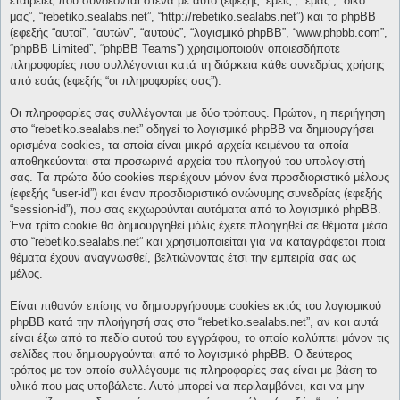
εταιρείες που συνδέονται στενά με αυτό (εφεξής “εμείς”, “εμάς”, “δικό
μας”, “rebetiko.sealabs.net”, “http://rebetiko.sealabs.net”) και το phpBB
(εφεξής “αυτοί”, “αυτών”, “αυτούς”, “λογισμικό phpBB”, “www.phpbb.com”,
“phpBB Limited”, “phpBB Teams”) χρησιμοποιούν οποιεσδήποτε
πληροφορίες που συλλέγονται κατά τη διάρκεια κάθε συνεδρίας χρήσης
από εσάς (εφεξής “οι πληροφορίες σας”).
Οι πληροφορίες σας συλλέγονται με δύο τρόπους. Πρώτον, η περιήγηση
στο “rebetiko.sealabs.net” οδηγεί το λογισμικό phpBB να δημιουργήσει
ορισμένα cookies, τα οποία είναι μικρά αρχεία κειμένου τα οποία
αποθηκεύονται στα προσωρινά αρχεία του πλοηγού του υπολογιστή
σας. Τα πρώτα δύο cookies περιέχουν μόνον ένα προσδιοριστικό μέλους
(εφεξής “user-id”) και έναν προσδιοριστικό ανώνυμης συνεδρίας (εφεξής
“session-id”), που σας εκχωρούνται αυτόματα από το λογισμικό phpBB.
Ένα τρίτο cookie θα δημιουργηθεί μόλις έχετε πλοηγηθεί σε θέματα μέσα
στο “rebetiko.sealabs.net” και χρησιμοποιείται για να καταγράφεται ποια
θέματα έχουν αναγνωσθεί, βελτιώνοντας έτσι την εμπειρία σας ως
μέλος.
Είναι πιθανόν επίσης να δημιουργήσουμε cookies εκτός του λογισμικού
phpBB κατά την πλοήγησή σας στο “rebetiko.sealabs.net”, αν και αυτά
είναι έξω από το πεδίο αυτού του εγγράφου, το οποίο καλύπτει μόνον τις
σελίδες που δημιουργούνται από το λογισμικό phpBB. Ο δεύτερος
τρόπος με τον οποίο συλλέγουμε τις πληροφορίες σας είναι με βάση το
υλικό που μας υποβάλετε. Αυτό μπορεί να περιλαμβάνει, και να μην