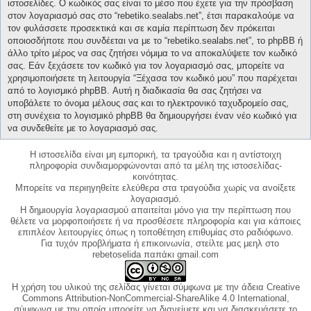
ιστοσελίδες. Ο κωδικός σας είναι το μέσο που έχετε για την πρόσβαση
στον λογαριασμό σας στο “rebetiko.sealabs.net”, έτσι παρακαλούμε να
τον φυλάσσετε προσεκτικά και σε καμία περίπτωση δεν πρόκειται
οποιοσδήποτε που συνδέεται να με το “rebetiko.sealabs.net”, το phpBB ή
άλλο τρίτο μέρος να σας ζητήσει νόμιμα το να αποκαλύψετε τον κωδικό
σας. Εάν ξεχάσετε τον κωδικό για τον λογαριασμό σας, μπορείτε να
χρησιμοποιήσετε τη λειτουργία “Ξέχασα τον κωδικό μου” που παρέχεται
από το λογισμικό phpBB. Αυτή η διαδικασία θα σας ζητήσει να
υποβάλετε το όνομα μέλους σας και το ηλεκτρονικό ταχυδρομείο σας,
στη συνέχεια το λογισμικό phpBB θα δημιουργήσει έναν νέο κωδικό για
να συνδεθείτε με το λογαριασμό σας.
Η ιστοσελίδα είναι μη εμπορική, τα τραγούδια και η αντίστοιχη
πληροφορία συνδιαμορφώνονται από τα μέλη της ιστοσελίδας-
κοινότητας.
Μπορείτε να περιηγηθείτε ελεύθερα στα τραγούδια χωρίς να ανοίξετε
λογαριασμό.
Η δημιουργία λογαριασμού απαιτείται μόνο για την περίπτωση που
θέλετε να μορφοποιήσετε ή να προσθέσετε πληροφορία και για κάποιες
επιπλέον λειτουργίες όπως η τοποθέτηση επιθυμίας στο ραδιόφωνο.
Για τυχόν προβλήματα ή επικοινωνία, στείλτε μας μεηλ στο
rebetoselida παπάκι gmail.com
Η χρήση του υλικού της σελίδας γίνεται σύμφωνα με την άδεια Creative
Commons Attribution-NonCommercial-ShareAlike 4.0 International,
σύμφωνα με την οποία μπορείτε να διανείμετε και να διασκευάσετε το