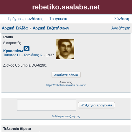
rebetiko.sealabs.net
Γρήγορες συνδέσεις
Τραγούδια
Σύνδεση
Αρχική Σελίδα
Αρχική Συζητήσεων
Αναζήτηση
Radio
8 ακροατές
pageview
Κρασοπίνω
Τούντας Π.
-
Τσανάκος Κ.
- 1937
Δίσκος Columbia DG-6290.
Απευθείας:
https://rebetiko.sealabs.net/radio
Βαθύτερες αναζητήσεις;
Τελευταία θέματα