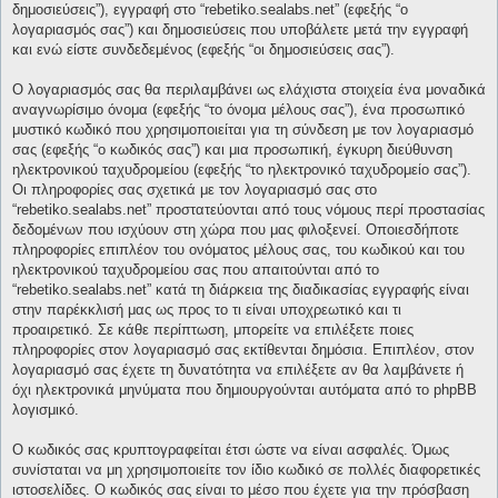
δημοσιεύσεις”), εγγραφή στο “rebetiko.sealabs.net” (εφεξής “ο
λογαριασμός σας”) και δημοσιεύσεις που υποβάλετε μετά την εγγραφή
και ενώ είστε συνδεδεμένος (εφεξής “οι δημοσιεύσεις σας”).
Ο λογαριασμός σας θα περιλαμβάνει ως ελάχιστα στοιχεία ένα μοναδικά
αναγνωρίσιμο όνομα (εφεξής “το όνομα μέλους σας”), ένα προσωπικό
μυστικό κωδικό που χρησιμοποιείται για τη σύνδεση με τον λογαριασμό
σας (εφεξής “ο κωδικός σας”) και μια προσωπική, έγκυρη διεύθυνση
ηλεκτρονικού ταχυδρομείου (εφεξής “το ηλεκτρονικό ταχυδρομείο σας”).
Οι πληροφορίες σας σχετικά με τον λογαριασμό σας στο
“rebetiko.sealabs.net” προστατεύονται από τους νόμους περί προστασίας
δεδομένων που ισχύουν στη χώρα που μας φιλοξενεί. Οποιεσδήποτε
πληροφορίες επιπλέον του ονόματος μέλους σας, του κωδικού και του
ηλεκτρονικού ταχυδρομείου σας που απαιτούνται από το
“rebetiko.sealabs.net” κατά τη διάρκεια της διαδικασίας εγγραφής είναι
στην παρέκκλισή μας ως προς το τι είναι υποχρεωτικό και τι
προαιρετικό. Σε κάθε περίπτωση, μπορείτε να επιλέξετε ποιες
πληροφορίες στον λογαριασμό σας εκτίθενται δημόσια. Επιπλέον, στον
λογαριασμό σας έχετε τη δυνατότητα να επιλέξετε αν θα λαμβάνετε ή
όχι ηλεκτρονικά μηνύματα που δημιουργούνται αυτόματα από το phpBB
λογισμικό.
Ο κωδικός σας κρυπτογραφείται έτσι ώστε να είναι ασφαλές. Όμως
συνίσταται να μη χρησιμοποιείτε τον ίδιο κωδικό σε πολλές διαφορετικές
ιστοσελίδες. Ο κωδικός σας είναι το μέσο που έχετε για την πρόσβαση