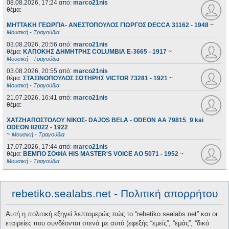
08.08.2026, 17:24
από:
marco21nis
θέμα:
ΜΗΤΤΑΚΗ ΓΕΩΡΓΙΑ- ΑΝΕΣΤΟΠΟΥΛΟΣ ΓΙΩΡΓΟΣ DECCA 31162 - 1948
~
Μουσική - Τραγούδια
03.08.2026, 20:56
από:
marco21nis
θέμα:
ΚΑΠΟΚΗΣ ΔΗΜΗΤΡΗΣ COLUMBIA E-3665 - 1917
~
Μουσική - Τραγούδια
03.08.2026, 20:55
από:
marco21nis
θέμα:
ΣΤΑΣΙΝΟΠΟΥΛΟΣ ΣΩΤΗΡΗΣ VICTOR 73281 - 1921
~
Μουσική - Τραγούδια
21.07.2026, 16:41
από:
marco21nis
θέμα:
ΧΑΤΖΗΑΠΟΣΤΟΛΟΥ ΝΙΚΟΣ- DAJOS BELA - ODEON AA 79815_9 kai
ODEON 82022 - 1922
~
Μουσική - Τραγούδια
17.07.2026, 17:44
από:
marco21nis
θέμα:
ΒΕΜΠΟ ΣΟΦΙΑ HIS MASTER'S VOICE AO 5071 - 1952
~
Μουσική - Τραγούδια
rebetiko.sealabs.net - Πολιτική απορρήτου
Αυτή η πολιτική εξηγεί λεπτομερώς πώς το “rebetiko.sealabs.net” και οι
εταιρείες που συνδέονται στενά με αυτό (εφεξής “εμείς”, “εμάς”, “δικό