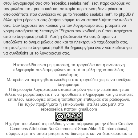
στον λογαριασμό σας στο “rebetiko.sealabs.net”, έτσι παρακαλούμε να
τον φυλάσσετε προσεκτικά και σε καμία περίπτωση δεν πρόκειται
οποιοσδήποτε που συνδέεται να με το “rebetiko.sealabs.net”, το phpBB ή
άλλο τρίτο μέρος να σας ζητήσει νόμιμα το να αποκαλύψετε τον κωδικό
σας. Εάν ξεχάσετε τον κωδικό για τον λογαριασμό σας, μπορείτε να
χρησιμοποιήσετε τη λειτουργία “Ξέχασα τον κωδικό μου” που παρέχεται
από το λογισμικό phpBB. Αυτή η διαδικασία θα σας ζητήσει να
υποβάλετε το όνομα μέλους σας και το ηλεκτρονικό ταχυδρομείο σας,
στη συνέχεια το λογισμικό phpBB θα δημιουργήσει έναν νέο κωδικό για
να συνδεθείτε με το λογαριασμό σας.
Η ιστοσελίδα είναι μη εμπορική, τα τραγούδια και η αντίστοιχη
πληροφορία συνδιαμορφώνονται από τα μέλη της ιστοσελίδας-
κοινότητας.
Μπορείτε να περιηγηθείτε ελεύθερα στα τραγούδια χωρίς να ανοίξετε
λογαριασμό.
Η δημιουργία λογαριασμού απαιτείται μόνο για την περίπτωση που
θέλετε να μορφοποιήσετε ή να προσθέσετε πληροφορία και για κάποιες
επιπλέον λειτουργίες όπως η τοποθέτηση επιθυμίας στο ραδιόφωνο.
Για τυχόν προβλήματα ή επικοινωνία, στείλτε μας μεηλ στο
rebetoselida παπάκι gmail.com
Η χρήση του υλικού της σελίδας γίνεται σύμφωνα με την άδεια Creative
Commons Attribution-NonCommercial-ShareAlike 4.0 International,
σύμφωνα με την οποία μπορείτε να διανείμετε και να διασκευάσετε το