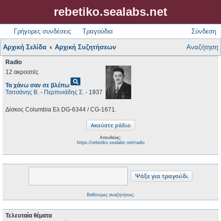
rebetiko.sealabs.net
Γρήγορες συνδέσεις
Τραγούδια
Σύνδεση
Αρχική Σελίδα
Αρχική Συζητήσεων
Αναζήτηση
Radio
12 ακροατές
pageview
Τα χάνω σαν σε βλέπω
Τσιτσάνης Β.
-
Περπινιάδης Σ.
- 1937
Δίσκος Columbia Ελ DG-6344 / CG-1671.
Απευθείας:
https://rebetiko.sealabs.net/radio
Βαθύτερες αναζητήσεις;
Τελευταία θέματα