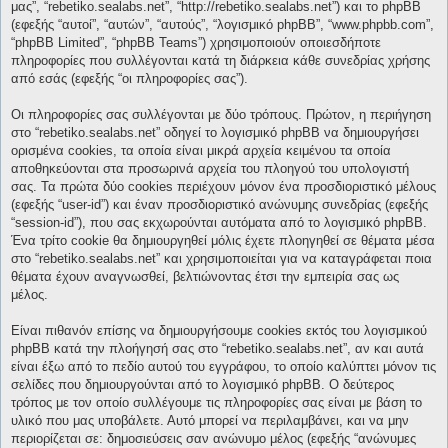
μας”, “rebetiko.sealabs.net”, “http://rebetiko.sealabs.net”) και το phpBB
(εφεξής “αυτοί”, “αυτών”, “αυτούς”, “λογισμικό phpBB”, “www.phpbb.com”,
“phpBB Limited”, “phpBB Teams”) χρησιμοποιούν οποιεσδήποτε
πληροφορίες που συλλέγονται κατά τη διάρκεια κάθε συνεδρίας χρήσης
από εσάς (εφεξής “οι πληροφορίες σας”).
Οι πληροφορίες σας συλλέγονται με δύο τρόπους. Πρώτον, η περιήγηση
στο “rebetiko.sealabs.net” οδηγεί το λογισμικό phpBB να δημιουργήσει
ορισμένα cookies, τα οποία είναι μικρά αρχεία κειμένου τα οποία
αποθηκεύονται στα προσωρινά αρχεία του πλοηγού του υπολογιστή
σας. Τα πρώτα δύο cookies περιέχουν μόνον ένα προσδιοριστικό μέλους
(εφεξής “user-id”) και έναν προσδιοριστικό ανώνυμης συνεδρίας (εφεξής
“session-id”), που σας εκχωρούνται αυτόματα από το λογισμικό phpBB.
Ένα τρίτο cookie θα δημιουργηθεί μόλις έχετε πλοηγηθεί σε θέματα μέσα
στο “rebetiko.sealabs.net” και χρησιμοποιείται για να καταγράφεται ποια
θέματα έχουν αναγνωσθεί, βελτιώνοντας έτσι την εμπειρία σας ως
μέλος.
Είναι πιθανόν επίσης να δημιουργήσουμε cookies εκτός του λογισμικού
phpBB κατά την πλοήγησή σας στο “rebetiko.sealabs.net”, αν και αυτά
είναι έξω από το πεδίο αυτού του εγγράφου, το οποίο καλύπτει μόνον τις
σελίδες που δημιουργούνται από το λογισμικό phpBB. Ο δεύτερος
τρόπος με τον οποίο συλλέγουμε τις πληροφορίες σας είναι με βάση το
υλικό που μας υποβάλετε. Αυτό μπορεί να περιλαμβάνει, και να μην
περιορίζεται σε: δημοσιεύσεις σαν ανώνυμο μέλος (εφεξής “ανώνυμες