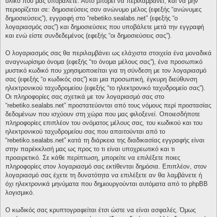
υλικό που μας υποβάλετε. Αυτό μπορεί να περιλαμβάνει, και να μην
περιορίζεται σε: δημοσιεύσεις σαν ανώνυμο μέλος (εφεξής “ανώνυμες
δημοσιεύσεις”), εγγραφή στο “rebetiko.sealabs.net” (εφεξής “ο
λογαριασμός σας”) και δημοσιεύσεις που υποβάλετε μετά την εγγραφή
και ενώ είστε συνδεδεμένος (εφεξής “οι δημοσιεύσεις σας”).
Ο λογαριασμός σας θα περιλαμβάνει ως ελάχιστα στοιχεία ένα μοναδικά
αναγνωρίσιμο όνομα (εφεξής “το όνομα μέλους σας”), ένα προσωπικό
μυστικό κωδικό που χρησιμοποιείται για τη σύνδεση με τον λογαριασμό
σας (εφεξής “ο κωδικός σας”) και μια προσωπική, έγκυρη διεύθυνση
ηλεκτρονικού ταχυδρομείου (εφεξής “το ηλεκτρονικό ταχυδρομείο σας”).
Οι πληροφορίες σας σχετικά με τον λογαριασμό σας στο
“rebetiko.sealabs.net” προστατεύονται από τους νόμους περί προστασίας
δεδομένων που ισχύουν στη χώρα που μας φιλοξενεί. Οποιεσδήποτε
πληροφορίες επιπλέον του ονόματος μέλους σας, του κωδικού και του
ηλεκτρονικού ταχυδρομείου σας που απαιτούνται από το
“rebetiko.sealabs.net” κατά τη διάρκεια της διαδικασίας εγγραφής είναι
στην παρέκκλισή μας ως προς το τι είναι υποχρεωτικό και τι
προαιρετικό. Σε κάθε περίπτωση, μπορείτε να επιλέξετε ποιες
πληροφορίες στον λογαριασμό σας εκτίθενται δημόσια. Επιπλέον, στον
λογαριασμό σας έχετε τη δυνατότητα να επιλέξετε αν θα λαμβάνετε ή
όχι ηλεκτρονικά μηνύματα που δημιουργούνται αυτόματα από το phpBB
λογισμικό.
Ο κωδικός σας κρυπτογραφείται έτσι ώστε να είναι ασφαλές. Όμως