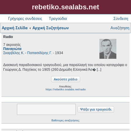
rebetiko.sealabs.net
Γρήγορες συνδέσεις
Τραγούδια
Σύνδεση
Αρχική Σελίδα
Αρχική Συζητήσεων
Αναζήτηση
Radio
7 ακροατές
Παναγιώτα
Σκαρβέλης Κ.
-
Παπασιδέρης Γ.
- 1934
Διασκευή παραδοσιακού τραγουδιού, μια παραλλαγή του οποίου καταγράφει ο
Γεώργιος Δ. Παχτίκος το 1905 (260 Δημώδη Ελληνικά Άσ� [...]
Απευθείας:
https://rebetiko.sealabs.net/radio
Βαθύτερες αναζητήσεις;