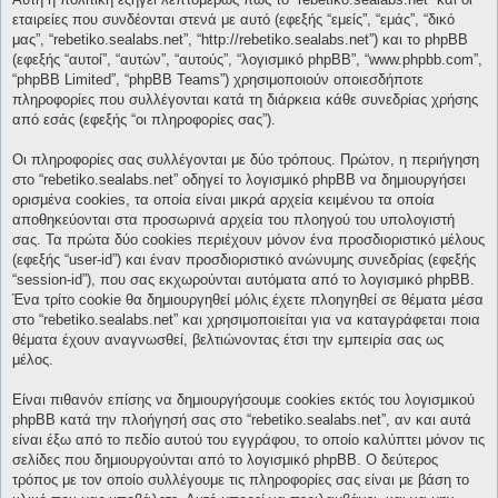
εταιρείες που συνδέονται στενά με αυτό (εφεξής “εμείς”, “εμάς”, “δικό
μας”, “rebetiko.sealabs.net”, “http://rebetiko.sealabs.net”) και το phpBB
(εφεξής “αυτοί”, “αυτών”, “αυτούς”, “λογισμικό phpBB”, “www.phpbb.com”,
“phpBB Limited”, “phpBB Teams”) χρησιμοποιούν οποιεσδήποτε
πληροφορίες που συλλέγονται κατά τη διάρκεια κάθε συνεδρίας χρήσης
από εσάς (εφεξής “οι πληροφορίες σας”).
Οι πληροφορίες σας συλλέγονται με δύο τρόπους. Πρώτον, η περιήγηση
στο “rebetiko.sealabs.net” οδηγεί το λογισμικό phpBB να δημιουργήσει
ορισμένα cookies, τα οποία είναι μικρά αρχεία κειμένου τα οποία
αποθηκεύονται στα προσωρινά αρχεία του πλοηγού του υπολογιστή
σας. Τα πρώτα δύο cookies περιέχουν μόνον ένα προσδιοριστικό μέλους
(εφεξής “user-id”) και έναν προσδιοριστικό ανώνυμης συνεδρίας (εφεξής
“session-id”), που σας εκχωρούνται αυτόματα από το λογισμικό phpBB.
Ένα τρίτο cookie θα δημιουργηθεί μόλις έχετε πλοηγηθεί σε θέματα μέσα
στο “rebetiko.sealabs.net” και χρησιμοποιείται για να καταγράφεται ποια
θέματα έχουν αναγνωσθεί, βελτιώνοντας έτσι την εμπειρία σας ως
μέλος.
Είναι πιθανόν επίσης να δημιουργήσουμε cookies εκτός του λογισμικού
phpBB κατά την πλοήγησή σας στο “rebetiko.sealabs.net”, αν και αυτά
είναι έξω από το πεδίο αυτού του εγγράφου, το οποίο καλύπτει μόνον τις
σελίδες που δημιουργούνται από το λογισμικό phpBB. Ο δεύτερος
τρόπος με τον οποίο συλλέγουμε τις πληροφορίες σας είναι με βάση το