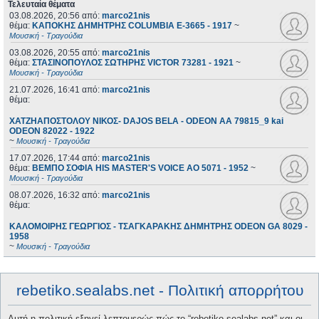
Τελευταία θέματα
03.08.2026, 20:56
από:
marco21nis
θέμα:
ΚΑΠΟΚΗΣ ΔΗΜΗΤΡΗΣ COLUMBIA E-3665 - 1917
~
Μουσική - Τραγούδια
03.08.2026, 20:55
από:
marco21nis
θέμα:
ΣΤΑΣΙΝΟΠΟΥΛΟΣ ΣΩΤΗΡΗΣ VICTOR 73281 - 1921
~
Μουσική - Τραγούδια
21.07.2026, 16:41
από:
marco21nis
θέμα:
ΧΑΤΖΗΑΠΟΣΤΟΛΟΥ ΝΙΚΟΣ- DAJOS BELA - ODEON AA 79815_9 kai
ODEON 82022 - 1922
~
Μουσική - Τραγούδια
17.07.2026, 17:44
από:
marco21nis
θέμα:
ΒΕΜΠΟ ΣΟΦΙΑ HIS MASTER'S VOICE AO 5071 - 1952
~
Μουσική - Τραγούδια
08.07.2026, 16:32
από:
marco21nis
θέμα:
ΚΑΛΟΜΟΙΡΗΣ ΓΕΩΡΓΙΟΣ - ΤΣΑΓΚΑΡΑΚΗΣ ΔΗΜΗΤΡΗΣ ODEON GA 8029 -
1958
~
Μουσική - Τραγούδια
rebetiko.sealabs.net - Πολιτική απορρήτου
Αυτή η πολιτική εξηγεί λεπτομερώς πώς το “rebetiko.sealabs.net” και οι