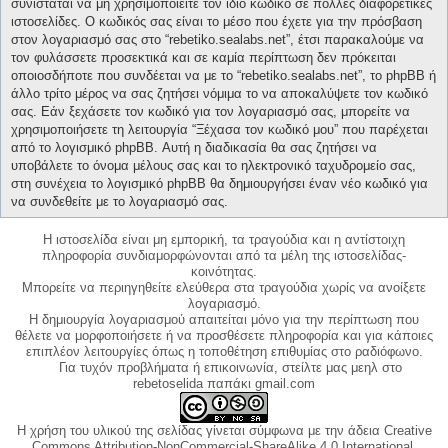
συνίσταται να μη χρησιμοποιείτε τον ίδιο κωδικό σε πολλές διαφορετικές
ιστοσελίδες. Ο κωδικός σας είναι το μέσο που έχετε για την πρόσβαση
στον λογαριασμό σας στο “rebetiko.sealabs.net”, έτσι παρακαλούμε να
τον φυλάσσετε προσεκτικά και σε καμία περίπτωση δεν πρόκειται
οποιοσδήποτε που συνδέεται να με το “rebetiko.sealabs.net”, το phpBB ή
άλλο τρίτο μέρος να σας ζητήσει νόμιμα το να αποκαλύψετε τον κωδικό
σας. Εάν ξεχάσετε τον κωδικό για τον λογαριασμό σας, μπορείτε να
χρησιμοποιήσετε τη λειτουργία “Ξέχασα τον κωδικό μου” που παρέχεται
από το λογισμικό phpBB. Αυτή η διαδικασία θα σας ζητήσει να
υποβάλετε το όνομα μέλους σας και το ηλεκτρονικό ταχυδρομείο σας,
στη συνέχεια το λογισμικό phpBB θα δημιουργήσει έναν νέο κωδικό για
να συνδεθείτε με το λογαριασμό σας.
Η ιστοσελίδα είναι μη εμπορική, τα τραγούδια και η αντίστοιχη
πληροφορία συνδιαμορφώνονται από τα μέλη της ιστοσελίδας-
κοινότητας.
Μπορείτε να περιηγηθείτε ελεύθερα στα τραγούδια χωρίς να ανοίξετε
λογαριασμό.
Η δημιουργία λογαριασμού απαιτείται μόνο για την περίπτωση που
θέλετε να μορφοποιήσετε ή να προσθέσετε πληροφορία και για κάποιες
επιπλέον λειτουργίες όπως η τοποθέτηση επιθυμίας στο ραδιόφωνο.
Για τυχόν προβλήματα ή επικοινωνία, στείλτε μας μεηλ στο
rebetoselida παπάκι gmail.com
Η χρήση του υλικού της σελίδας γίνεται σύμφωνα με την άδεια Creative
Commons Attribution-NonCommercial-ShareAlike 4.0 International,