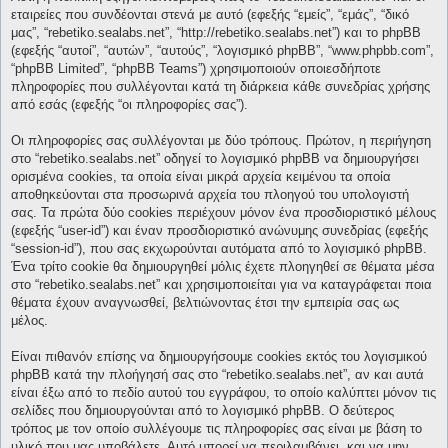
εταιρείες που συνδέονται στενά με αυτό (εφεξής “εμείς”, “εμάς”, “δικό
μας”, “rebetiko.sealabs.net”, “http://rebetiko.sealabs.net”) και το phpBB
(εφεξής “αυτοί”, “αυτών”, “αυτούς”, “λογισμικό phpBB”, “www.phpbb.com”,
“phpBB Limited”, “phpBB Teams”) χρησιμοποιούν οποιεσδήποτε
πληροφορίες που συλλέγονται κατά τη διάρκεια κάθε συνεδρίας χρήσης
από εσάς (εφεξής “οι πληροφορίες σας”).
Οι πληροφορίες σας συλλέγονται με δύο τρόπους. Πρώτον, η περιήγηση
στο “rebetiko.sealabs.net” οδηγεί το λογισμικό phpBB να δημιουργήσει
ορισμένα cookies, τα οποία είναι μικρά αρχεία κειμένου τα οποία
αποθηκεύονται στα προσωρινά αρχεία του πλοηγού του υπολογιστή
σας. Τα πρώτα δύο cookies περιέχουν μόνον ένα προσδιοριστικό μέλους
(εφεξής “user-id”) και έναν προσδιοριστικό ανώνυμης συνεδρίας (εφεξής
“session-id”), που σας εκχωρούνται αυτόματα από το λογισμικό phpBB.
Ένα τρίτο cookie θα δημιουργηθεί μόλις έχετε πλοηγηθεί σε θέματα μέσα
στο “rebetiko.sealabs.net” και χρησιμοποιείται για να καταγράφεται ποια
θέματα έχουν αναγνωσθεί, βελτιώνοντας έτσι την εμπειρία σας ως
μέλος.
Είναι πιθανόν επίσης να δημιουργήσουμε cookies εκτός του λογισμικού
phpBB κατά την πλοήγησή σας στο “rebetiko.sealabs.net”, αν και αυτά
είναι έξω από το πεδίο αυτού του εγγράφου, το οποίο καλύπτει μόνον τις
σελίδες που δημιουργούνται από το λογισμικό phpBB. Ο δεύτερος
τρόπος με τον οποίο συλλέγουμε τις πληροφορίες σας είναι με βάση το
υλικό που μας υποβάλετε. Αυτό μπορεί να περιλαμβάνει, και να μην