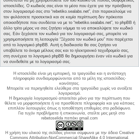
συνίσταται να μη χρησιμοποιείτε τον ίδιο κωδικό σε πολλές διαφορετικές
ιστοσελίδες. Ο κωδικός σας είναι το μέσο που έχετε για την πρόσβαση
στον λογαριασμό σας στο “rebetiko.sealabs.net”, έτσι παρακαλούμε να
τον φυλάσσετε προσεκτικά και σε καμία περίπτωση δεν πρόκειται
οποιοσδήποτε που συνδέεται να με το “rebetiko.sealabs.net”, το phpBB ή
άλλο τρίτο μέρος να σας ζητήσει νόμιμα το να αποκαλύψετε τον κωδικό
σας. Εάν ξεχάσετε τον κωδικό για τον λογαριασμό σας, μπορείτε να
χρησιμοποιήσετε τη λειτουργία “Ξέχασα τον κωδικό μου” που παρέχεται
από το λογισμικό phpBB. Αυτή η διαδικασία θα σας ζητήσει να
υποβάλετε το όνομα μέλους σας και το ηλεκτρονικό ταχυδρομείο σας,
στη συνέχεια το λογισμικό phpBB θα δημιουργήσει έναν νέο κωδικό για
να συνδεθείτε με το λογαριασμό σας.
Η ιστοσελίδα είναι μη εμπορική, τα τραγούδια και η αντίστοιχη
πληροφορία συνδιαμορφώνονται από τα μέλη της ιστοσελίδας-
κοινότητας.
Μπορείτε να περιηγηθείτε ελεύθερα στα τραγούδια χωρίς να ανοίξετε
λογαριασμό.
Η δημιουργία λογαριασμού απαιτείται μόνο για την περίπτωση που
θέλετε να μορφοποιήσετε ή να προσθέσετε πληροφορία και για κάποιες
επιπλέον λειτουργίες όπως η τοποθέτηση επιθυμίας στο ραδιόφωνο.
Για τυχόν προβλήματα ή επικοινωνία, στείλτε μας μεηλ στο
rebetoselida παπάκι gmail.com
Η χρήση του υλικού της σελίδας γίνεται σύμφωνα με την άδεια Creative
Commons Attribution-NonCommercial-ShareAlike 4.0 International,