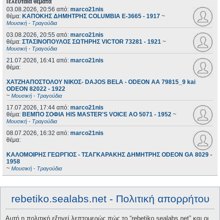
Τελευταία θέματα
03.08.2026, 20:56
από:
marco21nis
θέμα:
ΚΑΠΟΚΗΣ ΔΗΜΗΤΡΗΣ COLUMBIA E-3665 - 1917
~
Μουσική - Τραγούδια
03.08.2026, 20:55
από:
marco21nis
θέμα:
ΣΤΑΣΙΝΟΠΟΥΛΟΣ ΣΩΤΗΡΗΣ VICTOR 73281 - 1921
~
Μουσική - Τραγούδια
21.07.2026, 16:41
από:
marco21nis
θέμα:
ΧΑΤΖΗΑΠΟΣΤΟΛΟΥ ΝΙΚΟΣ- DAJOS BELA - ODEON AA 79815_9 kai
ODEON 82022 - 1922
~
Μουσική - Τραγούδια
17.07.2026, 17:44
από:
marco21nis
θέμα:
ΒΕΜΠΟ ΣΟΦΙΑ HIS MASTER'S VOICE AO 5071 - 1952
~
Μουσική - Τραγούδια
08.07.2026, 16:32
από:
marco21nis
θέμα:
ΚΑΛΟΜΟΙΡΗΣ ΓΕΩΡΓΙΟΣ - ΤΣΑΓΚΑΡΑΚΗΣ ΔΗΜΗΤΡΗΣ ODEON GA 8029 -
1958
~
Μουσική - Τραγούδια
rebetiko.sealabs.net - Πολιτική απορρήτου
Αυτή η πολιτική εξηγεί λεπτομερώς πώς το “rebetiko.sealabs.net” και οι