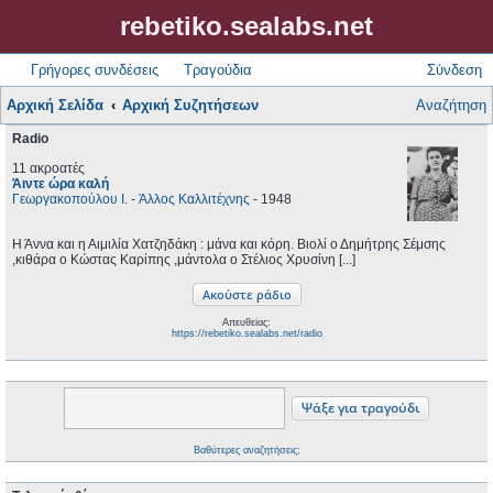
rebetiko.sealabs.net
Γρήγορες συνδέσεις
Τραγούδια
Σύνδεση
Αρχική Σελίδα
Αρχική Συζητήσεων
Αναζήτηση
Radio
11 ακροατές
Άιντε ώρα καλή
Γεωργακοπούλου Ι.
-
Άλλος Καλλιτέχνης
- 1948
Η Άννα και η Αιμιλία Χατζηδάκη : μάνα και κόρη. Βιολί ο Δημήτρης Σέμσης
,κιθάρα ο Κώστας Καρίπης ,μάντολα ο Στέλιος Χρυσίνη [...]
Απευθείας:
https://rebetiko.sealabs.net/radio
Βαθύτερες αναζητήσεις;