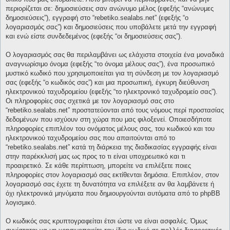
περιορίζεται σε: δημοσιεύσεις σαν ανώνυμο μέλος (εφεξής “ανώνυμες
δημοσιεύσεις”), εγγραφή στο “rebetiko.sealabs.net” (εφεξής “ο
λογαριασμός σας”) και δημοσιεύσεις που υποβάλετε μετά την εγγραφή
και ενώ είστε συνδεδεμένος (εφεξής “οι δημοσιεύσεις σας”).
Ο λογαριασμός σας θα περιλαμβάνει ως ελάχιστα στοιχεία ένα μοναδικά
αναγνωρίσιμο όνομα (εφεξής “το όνομα μέλους σας”), ένα προσωπικό
μυστικό κωδικό που χρησιμοποιείται για τη σύνδεση με τον λογαριασμό
σας (εφεξής “ο κωδικός σας”) και μια προσωπική, έγκυρη διεύθυνση
ηλεκτρονικού ταχυδρομείου (εφεξής “το ηλεκτρονικό ταχυδρομείο σας”).
Οι πληροφορίες σας σχετικά με τον λογαριασμό σας στο
“rebetiko.sealabs.net” προστατεύονται από τους νόμους περί προστασίας
δεδομένων που ισχύουν στη χώρα που μας φιλοξενεί. Οποιεσδήποτε
πληροφορίες επιπλέον του ονόματος μέλους σας, του κωδικού και του
ηλεκτρονικού ταχυδρομείου σας που απαιτούνται από το
“rebetiko.sealabs.net” κατά τη διάρκεια της διαδικασίας εγγραφής είναι
στην παρέκκλισή μας ως προς το τι είναι υποχρεωτικό και τι
προαιρετικό. Σε κάθε περίπτωση, μπορείτε να επιλέξετε ποιες
πληροφορίες στον λογαριασμό σας εκτίθενται δημόσια. Επιπλέον, στον
λογαριασμό σας έχετε τη δυνατότητα να επιλέξετε αν θα λαμβάνετε ή
όχι ηλεκτρονικά μηνύματα που δημιουργούνται αυτόματα από το phpBB
λογισμικό.
Ο κωδικός σας κρυπτογραφείται έτσι ώστε να είναι ασφαλές. Όμως