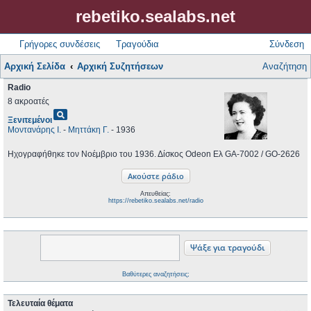
rebetiko.sealabs.net
Γρήγορες συνδέσεις
Τραγούδια
Σύνδεση
Αρχική Σελίδα
Αρχική Συζητήσεων
Αναζήτηση
Radio
8 ακροατές
pageview
Ξενιτεμένοι
Μοντανάρης Ι.
-
Μηττάκη Γ.
- 1936
Ηχογραφήθηκε τον Νοέμβριο του 1936. Δίσκος Odeon Ελ GA-7002 / GO-2626
Απευθείας:
https://rebetiko.sealabs.net/radio
Βαθύτερες αναζητήσεις;
Τελευταία θέματα