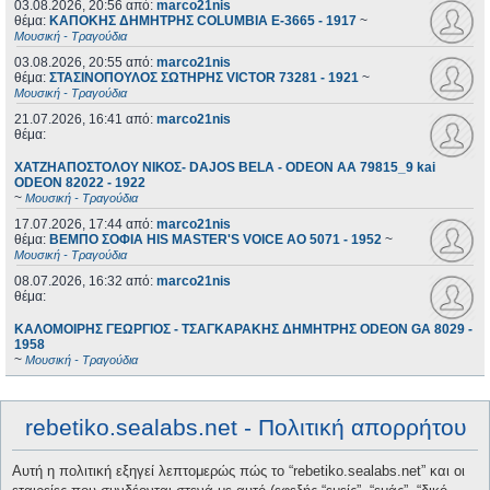
03.08.2026, 20:56
από:
marco21nis
θέμα:
ΚΑΠΟΚΗΣ ΔΗΜΗΤΡΗΣ COLUMBIA E-3665 - 1917
~
Μουσική - Τραγούδια
03.08.2026, 20:55
από:
marco21nis
θέμα:
ΣΤΑΣΙΝΟΠΟΥΛΟΣ ΣΩΤΗΡΗΣ VICTOR 73281 - 1921
~
Μουσική - Τραγούδια
21.07.2026, 16:41
από:
marco21nis
θέμα:
ΧΑΤΖΗΑΠΟΣΤΟΛΟΥ ΝΙΚΟΣ- DAJOS BELA - ODEON AA 79815_9 kai
ODEON 82022 - 1922
~
Μουσική - Τραγούδια
17.07.2026, 17:44
από:
marco21nis
θέμα:
ΒΕΜΠΟ ΣΟΦΙΑ HIS MASTER'S VOICE AO 5071 - 1952
~
Μουσική - Τραγούδια
08.07.2026, 16:32
από:
marco21nis
θέμα:
ΚΑΛΟΜΟΙΡΗΣ ΓΕΩΡΓΙΟΣ - ΤΣΑΓΚΑΡΑΚΗΣ ΔΗΜΗΤΡΗΣ ODEON GA 8029 -
1958
~
Μουσική - Τραγούδια
rebetiko.sealabs.net - Πολιτική απορρήτου
Αυτή η πολιτική εξηγεί λεπτομερώς πώς το “rebetiko.sealabs.net” και οι