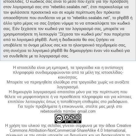
ιστοσελίδες. Ο κωδικός σας είναι το μέσο που έχετε για την πρόσβαση
στον λογαριασμό σας στο “rebetiko.sealabs.net”, έτσι παρακαλούμε να
τον φυλάσσετε προσεκτικά και σε καμία περίπτωση δεν πρόκειται
οποιοσδήποτε που συνδέεται να με το “rebetiko.sealabs.net”, το phpBB ή
άλλο τρίτο μέρος να σας ζητήσει νόμιμα το να αποκαλύψετε τον κωδικό
σας. Εάν ξεχάσετε τον κωδικό για τον λογαριασμό σας, μπορείτε να
χρησιμοποιήσετε τη λειτουργία “Ξέχασα τον κωδικό μου” που παρέχεται
από το λογισμικό phpBB. Αυτή η διαδικασία θα σας ζητήσει να
υποβάλετε το όνομα μέλους σας και το ηλεκτρονικό ταχυδρομείο σας,
στη συνέχεια το λογισμικό phpBB θα δημιουργήσει έναν νέο κωδικό για
να συνδεθείτε με το λογαριασμό σας.
Η ιστοσελίδα είναι μη εμπορική, τα τραγούδια και η αντίστοιχη
πληροφορία συνδιαμορφώνονται από τα μέλη της ιστοσελίδας-
κοινότητας.
Μπορείτε να περιηγηθείτε ελεύθερα στα τραγούδια χωρίς να ανοίξετε
λογαριασμό.
Η δημιουργία λογαριασμού απαιτείται μόνο για την περίπτωση που
θέλετε να μορφοποιήσετε ή να προσθέσετε πληροφορία και για κάποιες
επιπλέον λειτουργίες όπως η τοποθέτηση επιθυμίας στο ραδιόφωνο.
Για τυχόν προβλήματα ή επικοινωνία, στείλτε μας μεηλ στο
rebetoselida παπάκι gmail.com
Η χρήση του υλικού της σελίδας γίνεται σύμφωνα με την άδεια Creative
Commons Attribution-NonCommercial-ShareAlike 4.0 International,
σύμφωνα με την οποία μπορείτε να διανείμετε και να διασκευάσετε το