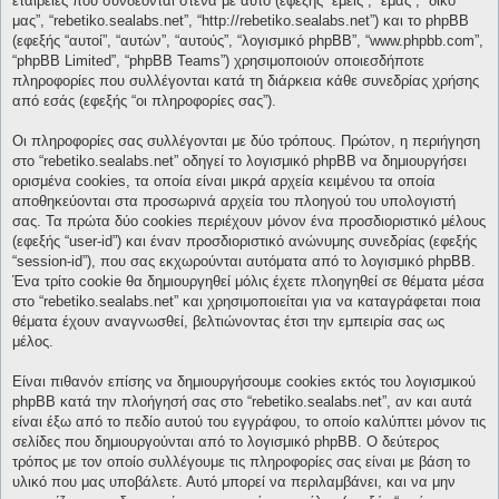
εταιρείες που συνδέονται στενά με αυτό (εφεξής “εμείς”, “εμάς”, “δικό
μας”, “rebetiko.sealabs.net”, “http://rebetiko.sealabs.net”) και το phpBB
(εφεξής “αυτοί”, “αυτών”, “αυτούς”, “λογισμικό phpBB”, “www.phpbb.com”,
“phpBB Limited”, “phpBB Teams”) χρησιμοποιούν οποιεσδήποτε
πληροφορίες που συλλέγονται κατά τη διάρκεια κάθε συνεδρίας χρήσης
από εσάς (εφεξής “οι πληροφορίες σας”).
Οι πληροφορίες σας συλλέγονται με δύο τρόπους. Πρώτον, η περιήγηση
στο “rebetiko.sealabs.net” οδηγεί το λογισμικό phpBB να δημιουργήσει
ορισμένα cookies, τα οποία είναι μικρά αρχεία κειμένου τα οποία
αποθηκεύονται στα προσωρινά αρχεία του πλοηγού του υπολογιστή
σας. Τα πρώτα δύο cookies περιέχουν μόνον ένα προσδιοριστικό μέλους
(εφεξής “user-id”) και έναν προσδιοριστικό ανώνυμης συνεδρίας (εφεξής
“session-id”), που σας εκχωρούνται αυτόματα από το λογισμικό phpBB.
Ένα τρίτο cookie θα δημιουργηθεί μόλις έχετε πλοηγηθεί σε θέματα μέσα
στο “rebetiko.sealabs.net” και χρησιμοποιείται για να καταγράφεται ποια
θέματα έχουν αναγνωσθεί, βελτιώνοντας έτσι την εμπειρία σας ως
μέλος.
Είναι πιθανόν επίσης να δημιουργήσουμε cookies εκτός του λογισμικού
phpBB κατά την πλοήγησή σας στο “rebetiko.sealabs.net”, αν και αυτά
είναι έξω από το πεδίο αυτού του εγγράφου, το οποίο καλύπτει μόνον τις
σελίδες που δημιουργούνται από το λογισμικό phpBB. Ο δεύτερος
τρόπος με τον οποίο συλλέγουμε τις πληροφορίες σας είναι με βάση το
υλικό που μας υποβάλετε. Αυτό μπορεί να περιλαμβάνει, και να μην