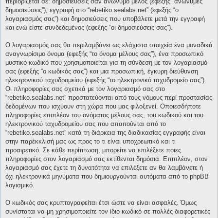
περιορίζεται σε: δημοσιεύσεις σαν ανώνυμο μέλος (εφεξής “ανώνυμες
δημοσιεύσεις”), εγγραφή στο “rebetiko.sealabs.net” (εφεξής “ο
λογαριασμός σας”) και δημοσιεύσεις που υποβάλετε μετά την εγγραφή
και ενώ είστε συνδεδεμένος (εφεξής “οι δημοσιεύσεις σας”).
Ο λογαριασμός σας θα περιλαμβάνει ως ελάχιστα στοιχεία ένα μοναδικά
αναγνωρίσιμο όνομα (εφεξής “το όνομα μέλους σας”), ένα προσωπικό
μυστικό κωδικό που χρησιμοποιείται για τη σύνδεση με τον λογαριασμό
σας (εφεξής “ο κωδικός σας”) και μια προσωπική, έγκυρη διεύθυνση
ηλεκτρονικού ταχυδρομείου (εφεξής “το ηλεκτρονικό ταχυδρομείο σας”).
Οι πληροφορίες σας σχετικά με τον λογαριασμό σας στο
“rebetiko.sealabs.net” προστατεύονται από τους νόμους περί προστασίας
δεδομένων που ισχύουν στη χώρα που μας φιλοξενεί. Οποιεσδήποτε
πληροφορίες επιπλέον του ονόματος μέλους σας, του κωδικού και του
ηλεκτρονικού ταχυδρομείου σας που απαιτούνται από το
“rebetiko.sealabs.net” κατά τη διάρκεια της διαδικασίας εγγραφής είναι
στην παρέκκλισή μας ως προς το τι είναι υποχρεωτικό και τι
προαιρετικό. Σε κάθε περίπτωση, μπορείτε να επιλέξετε ποιες
πληροφορίες στον λογαριασμό σας εκτίθενται δημόσια. Επιπλέον, στον
λογαριασμό σας έχετε τη δυνατότητα να επιλέξετε αν θα λαμβάνετε ή
όχι ηλεκτρονικά μηνύματα που δημιουργούνται αυτόματα από το phpBB
λογισμικό.
Ο κωδικός σας κρυπτογραφείται έτσι ώστε να είναι ασφαλές. Όμως
συνίσταται να μη χρησιμοποιείτε τον ίδιο κωδικό σε πολλές διαφορετικές