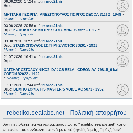
08.08.2026, 17:24
από:
marco21nis
θέμα:
ΜΗΤΤΑΚΗ ΓΕΩΡΓΙΑ- ΑΝΕΣΤΟΠΟΥΛΟΣ ΓΙΩΡΓΟΣ DECCA 31162 - 1948
~
Μουσική - Τραγούδια
03.08.2026, 20:56
από:
marco21nis
θέμα:
ΚΑΠΟΚΗΣ ΔΗΜΗΤΡΗΣ COLUMBIA E-3665 - 1917
~
Μουσική - Τραγούδια
03.08.2026, 20:55
από:
marco21nis
θέμα:
ΣΤΑΣΙΝΟΠΟΥΛΟΣ ΣΩΤΗΡΗΣ VICTOR 73281 - 1921
~
Μουσική - Τραγούδια
21.07.2026, 16:41
από:
marco21nis
θέμα:
ΧΑΤΖΗΑΠΟΣΤΟΛΟΥ ΝΙΚΟΣ- DAJOS BELA - ODEON AA 79815_9 kai
ODEON 82022 - 1922
~
Μουσική - Τραγούδια
17.07.2026, 17:44
από:
marco21nis
θέμα:
ΒΕΜΠΟ ΣΟΦΙΑ HIS MASTER'S VOICE AO 5071 - 1952
~
Μουσική - Τραγούδια
rebetiko.sealabs.net - Πολιτική απορρήτου
Αυτή η πολιτική εξηγεί λεπτομερώς πώς το “rebetiko.sealabs.net” και οι
εταιρείες που συνδέονται στενά με αυτό (εφεξής “εμείς”, “εμάς”, “δικό