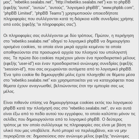
μας”, “rebetiko.sealabs.net”, “http://rebetiko.sealabs.net”) και το phpBB
(εφεξής “αυτοί”, “αυτών”, “αυτούς”, “λογισμικό phpBB”, “www.phpbb.com”,
“phpBB Limited”, “phpBB Teams”) χρησιμοποιούν οποιεσδήποτε
πληροφορίες που συλλέγονται κατά τη διάρκεια κάθε συνεδρίας χρήσης
από εσάς (εφεξής “οι πληροφορίες σας”).
Οι πληροφορίες σας συλλέγονται με δύο τρόπους. Πρώτον, η περιήγηση
στο “rebetiko.sealabs.net” οδηγεί το λογισμικό phpBB να δημιουργήσει
ορισμένα cookies, τα οποία είναι μικρά αρχεία κειμένου τα οποία
αποθηκεύονται στα προσωρινά αρχεία του πλοηγού του υπολογιστή
σας. Τα πρώτα δύο cookies περιέχουν μόνον ένα προσδιοριστικό μέλους
(εφεξής “user-id”) και έναν προσδιοριστικό ανώνυμης συνεδρίας (εφεξής
“session-id”), που σας εκχωρούνται αυτόματα από το λογισμικό phpBB.
Ένα τρίτο cookie θα δημιουργηθεί μόλις έχετε πλοηγηθεί σε θέματα μέσα
στο “rebetiko.sealabs.net” και χρησιμοποιείται για να καταγράφεται ποια
θέματα έχουν αναγνωσθεί, βελτιώνοντας έτσι την εμπειρία σας ως
μέλος.
Είναι πιθανόν επίσης να δημιουργήσουμε cookies εκτός του λογισμικού
phpBB κατά την πλοήγησή σας στο “rebetiko.sealabs.net”, αν και αυτά
είναι έξω από το πεδίο αυτού του εγγράφου, το οποίο καλύπτει μόνον τις
σελίδες που δημιουργούνται από το λογισμικό phpBB. Ο δεύτερος
τρόπος με τον οποίο συλλέγουμε τις πληροφορίες σας είναι με βάση το
υλικό που μας υποβάλετε. Αυτό μπορεί να περιλαμβάνει, και να μην
περιορίζεται σε: δημοσιεύσεις σαν ανώνυμο μέλος (εφεξής “ανώνυμες