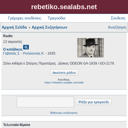
rebetiko.sealabs.net
Γρήγορες συνδέσεις
Τραγούδια
Σύνδεση
Αρχική Σελίδα
Αρχική Συζητήσεων
Αναζήτηση
Radio
12 ακροατές
pageview
Ο κατάδικος
Γαβαλάς Σ.
-
Ρούκουνας Κ.
- 1935
Σόλο κιθάρα ο Σπύρος Περιστέρης . Δίσκος ODEON GA-1839 / GO-2179.
Απευθείας:
https://rebetiko.sealabs.net/radio
Βαθύτερες αναζητήσεις;
Τελευταία θέματα