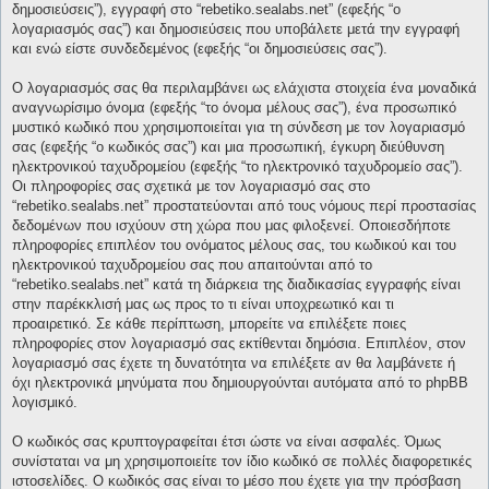
δημοσιεύσεις”), εγγραφή στο “rebetiko.sealabs.net” (εφεξής “ο
λογαριασμός σας”) και δημοσιεύσεις που υποβάλετε μετά την εγγραφή
και ενώ είστε συνδεδεμένος (εφεξής “οι δημοσιεύσεις σας”).
Ο λογαριασμός σας θα περιλαμβάνει ως ελάχιστα στοιχεία ένα μοναδικά
αναγνωρίσιμο όνομα (εφεξής “το όνομα μέλους σας”), ένα προσωπικό
μυστικό κωδικό που χρησιμοποιείται για τη σύνδεση με τον λογαριασμό
σας (εφεξής “ο κωδικός σας”) και μια προσωπική, έγκυρη διεύθυνση
ηλεκτρονικού ταχυδρομείου (εφεξής “το ηλεκτρονικό ταχυδρομείο σας”).
Οι πληροφορίες σας σχετικά με τον λογαριασμό σας στο
“rebetiko.sealabs.net” προστατεύονται από τους νόμους περί προστασίας
δεδομένων που ισχύουν στη χώρα που μας φιλοξενεί. Οποιεσδήποτε
πληροφορίες επιπλέον του ονόματος μέλους σας, του κωδικού και του
ηλεκτρονικού ταχυδρομείου σας που απαιτούνται από το
“rebetiko.sealabs.net” κατά τη διάρκεια της διαδικασίας εγγραφής είναι
στην παρέκκλισή μας ως προς το τι είναι υποχρεωτικό και τι
προαιρετικό. Σε κάθε περίπτωση, μπορείτε να επιλέξετε ποιες
πληροφορίες στον λογαριασμό σας εκτίθενται δημόσια. Επιπλέον, στον
λογαριασμό σας έχετε τη δυνατότητα να επιλέξετε αν θα λαμβάνετε ή
όχι ηλεκτρονικά μηνύματα που δημιουργούνται αυτόματα από το phpBB
λογισμικό.
Ο κωδικός σας κρυπτογραφείται έτσι ώστε να είναι ασφαλές. Όμως
συνίσταται να μη χρησιμοποιείτε τον ίδιο κωδικό σε πολλές διαφορετικές
ιστοσελίδες. Ο κωδικός σας είναι το μέσο που έχετε για την πρόσβαση