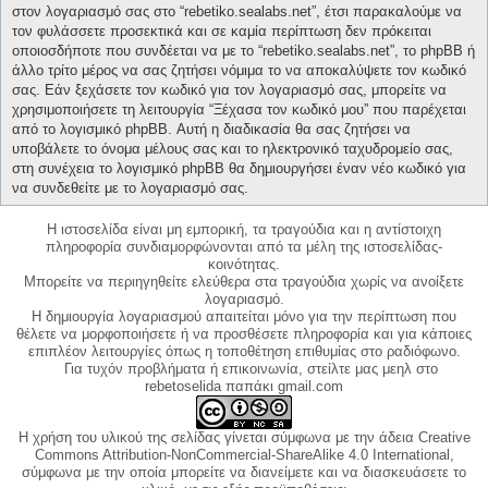
στον λογαριασμό σας στο “rebetiko.sealabs.net”, έτσι παρακαλούμε να
τον φυλάσσετε προσεκτικά και σε καμία περίπτωση δεν πρόκειται
οποιοσδήποτε που συνδέεται να με το “rebetiko.sealabs.net”, το phpBB ή
άλλο τρίτο μέρος να σας ζητήσει νόμιμα το να αποκαλύψετε τον κωδικό
σας. Εάν ξεχάσετε τον κωδικό για τον λογαριασμό σας, μπορείτε να
χρησιμοποιήσετε τη λειτουργία “Ξέχασα τον κωδικό μου” που παρέχεται
από το λογισμικό phpBB. Αυτή η διαδικασία θα σας ζητήσει να
υποβάλετε το όνομα μέλους σας και το ηλεκτρονικό ταχυδρομείο σας,
στη συνέχεια το λογισμικό phpBB θα δημιουργήσει έναν νέο κωδικό για
να συνδεθείτε με το λογαριασμό σας.
Η ιστοσελίδα είναι μη εμπορική, τα τραγούδια και η αντίστοιχη
πληροφορία συνδιαμορφώνονται από τα μέλη της ιστοσελίδας-
κοινότητας.
Μπορείτε να περιηγηθείτε ελεύθερα στα τραγούδια χωρίς να ανοίξετε
λογαριασμό.
Η δημιουργία λογαριασμού απαιτείται μόνο για την περίπτωση που
θέλετε να μορφοποιήσετε ή να προσθέσετε πληροφορία και για κάποιες
επιπλέον λειτουργίες όπως η τοποθέτηση επιθυμίας στο ραδιόφωνο.
Για τυχόν προβλήματα ή επικοινωνία, στείλτε μας μεηλ στο
rebetoselida παπάκι gmail.com
Η χρήση του υλικού της σελίδας γίνεται σύμφωνα με την άδεια Creative
Commons Attribution-NonCommercial-ShareAlike 4.0 International,
σύμφωνα με την οποία μπορείτε να διανείμετε και να διασκευάσετε το