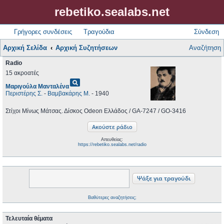
rebetiko.sealabs.net
Γρήγορες συνδέσεις
Τραγούδια
Σύνδεση
Αρχική Σελίδα
Αρχική Συζητήσεων
Αναζήτηση
Radio
15 ακροατές
pageview
Μαριγούλα Μανταλένα
Περιστέρης Σ.
-
Βαμβακάρης Μ.
- 1940
Στίχοι Μίνως Μάτσας. Δίσκος Odeon Ελλάδος / GA-7247 / GO-3416
Απευθείας:
https://rebetiko.sealabs.net/radio
Βαθύτερες αναζητήσεις;
Τελευταία θέματα