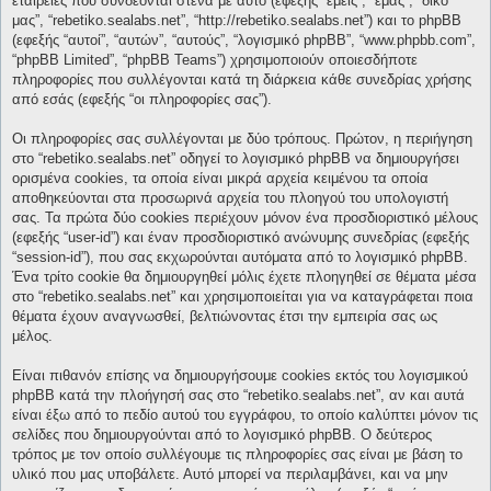
εταιρείες που συνδέονται στενά με αυτό (εφεξής “εμείς”, “εμάς”, “δικό
μας”, “rebetiko.sealabs.net”, “http://rebetiko.sealabs.net”) και το phpBB
(εφεξής “αυτοί”, “αυτών”, “αυτούς”, “λογισμικό phpBB”, “www.phpbb.com”,
“phpBB Limited”, “phpBB Teams”) χρησιμοποιούν οποιεσδήποτε
πληροφορίες που συλλέγονται κατά τη διάρκεια κάθε συνεδρίας χρήσης
από εσάς (εφεξής “οι πληροφορίες σας”).
Οι πληροφορίες σας συλλέγονται με δύο τρόπους. Πρώτον, η περιήγηση
στο “rebetiko.sealabs.net” οδηγεί το λογισμικό phpBB να δημιουργήσει
ορισμένα cookies, τα οποία είναι μικρά αρχεία κειμένου τα οποία
αποθηκεύονται στα προσωρινά αρχεία του πλοηγού του υπολογιστή
σας. Τα πρώτα δύο cookies περιέχουν μόνον ένα προσδιοριστικό μέλους
(εφεξής “user-id”) και έναν προσδιοριστικό ανώνυμης συνεδρίας (εφεξής
“session-id”), που σας εκχωρούνται αυτόματα από το λογισμικό phpBB.
Ένα τρίτο cookie θα δημιουργηθεί μόλις έχετε πλοηγηθεί σε θέματα μέσα
στο “rebetiko.sealabs.net” και χρησιμοποιείται για να καταγράφεται ποια
θέματα έχουν αναγνωσθεί, βελτιώνοντας έτσι την εμπειρία σας ως
μέλος.
Είναι πιθανόν επίσης να δημιουργήσουμε cookies εκτός του λογισμικού
phpBB κατά την πλοήγησή σας στο “rebetiko.sealabs.net”, αν και αυτά
είναι έξω από το πεδίο αυτού του εγγράφου, το οποίο καλύπτει μόνον τις
σελίδες που δημιουργούνται από το λογισμικό phpBB. Ο δεύτερος
τρόπος με τον οποίο συλλέγουμε τις πληροφορίες σας είναι με βάση το
υλικό που μας υποβάλετε. Αυτό μπορεί να περιλαμβάνει, και να μην