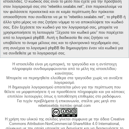
ιστοσελίδες. Ο κωδικός σας είναι το μέσο που έχετε για την πρόσβαση
στον λογαριασμό σας στο “rebetiko.sealabs.net”, έτσι παρακαλούμε να
τον φυλάσσετε προσεκτικά και σε καμία περίπτωση δεν πρόκειται
οποιοσδήποτε που συνδέεται να με το “rebetiko.sealabs.net”, το phpBB ή
άλλο τρίτο μέρος να σας ζητήσει νόμιμα το να αποκαλύψετε τον κωδικό
σας. Εάν ξεχάσετε τον κωδικό για τον λογαριασμό σας, μπορείτε να
χρησιμοποιήσετε τη λειτουργία “Ξέχασα τον κωδικό μου” που παρέχεται
από το λογισμικό phpBB. Αυτή η διαδικασία θα σας ζητήσει να
υποβάλετε το όνομα μέλους σας και το ηλεκτρονικό ταχυδρομείο σας,
στη συνέχεια το λογισμικό phpBB θα δημιουργήσει έναν νέο κωδικό για
να συνδεθείτε με το λογαριασμό σας.
Η ιστοσελίδα είναι μη εμπορική, τα τραγούδια και η αντίστοιχη
πληροφορία συνδιαμορφώνονται από τα μέλη της ιστοσελίδας-
κοινότητας.
Μπορείτε να περιηγηθείτε ελεύθερα στα τραγούδια χωρίς να ανοίξετε
λογαριασμό.
Η δημιουργία λογαριασμού απαιτείται μόνο για την περίπτωση που
θέλετε να μορφοποιήσετε ή να προσθέσετε πληροφορία και για κάποιες
επιπλέον λειτουργίες όπως η τοποθέτηση επιθυμίας στο ραδιόφωνο.
Για τυχόν προβλήματα ή επικοινωνία, στείλτε μας μεηλ στο
rebetoselida παπάκι gmail.com
Η χρήση του υλικού της σελίδας γίνεται σύμφωνα με την άδεια Creative
Commons Attribution-NonCommercial-ShareAlike 4.0 International,
σύμφωνα με την οποία μπορείτε να διανείμετε και να διασκευάσετε το