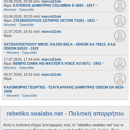
03.08.2026, 20:56
από:
marco21nis
θέμα:
ΚΑΠΟΚΗΣ ΔΗΜΗΤΡΗΣ COLUMBIA E-3665 - 1917
~
Μουσική - Τραγούδια
03.08.2026, 20:55
από:
marco21nis
θέμα:
ΣΤΑΣΙΝΟΠΟΥΛΟΣ ΣΩΤΗΡΗΣ VICTOR 73281 - 1921
~
Μουσική - Τραγούδια
21.07.2026, 16:41
από:
marco21nis
θέμα:
ΧΑΤΖΗΑΠΟΣΤΟΛΟΥ ΝΙΚΟΣ- DAJOS BELA - ODEON AA 79815_9 kai
ODEON 82022 - 1922
~
Μουσική - Τραγούδια
17.07.2026, 17:44
από:
marco21nis
θέμα:
ΒΕΜΠΟ ΣΟΦΙΑ HIS MASTER'S VOICE AO 5071 - 1952
~
Μουσική - Τραγούδια
08.07.2026, 16:32
από:
marco21nis
θέμα:
ΚΑΛΟΜΟΙΡΗΣ ΓΕΩΡΓΙΟΣ - ΤΣΑΓΚΑΡΑΚΗΣ ΔΗΜΗΤΡΗΣ ODEON GA 8029 -
1958
~
Μουσική - Τραγούδια
rebetiko.sealabs.net - Πολιτική απορρήτου
Αυτή η πολιτική εξηγεί λεπτομερώς πώς το “rebetiko.sealabs.net” και οι