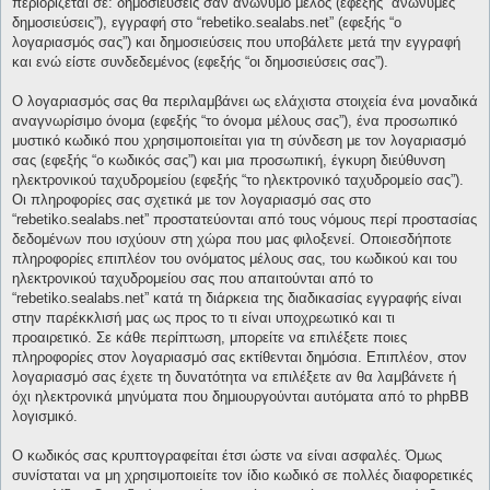
περιορίζεται σε: δημοσιεύσεις σαν ανώνυμο μέλος (εφεξής “ανώνυμες
δημοσιεύσεις”), εγγραφή στο “rebetiko.sealabs.net” (εφεξής “ο
λογαριασμός σας”) και δημοσιεύσεις που υποβάλετε μετά την εγγραφή
και ενώ είστε συνδεδεμένος (εφεξής “οι δημοσιεύσεις σας”).
Ο λογαριασμός σας θα περιλαμβάνει ως ελάχιστα στοιχεία ένα μοναδικά
αναγνωρίσιμο όνομα (εφεξής “το όνομα μέλους σας”), ένα προσωπικό
μυστικό κωδικό που χρησιμοποιείται για τη σύνδεση με τον λογαριασμό
σας (εφεξής “ο κωδικός σας”) και μια προσωπική, έγκυρη διεύθυνση
ηλεκτρονικού ταχυδρομείου (εφεξής “το ηλεκτρονικό ταχυδρομείο σας”).
Οι πληροφορίες σας σχετικά με τον λογαριασμό σας στο
“rebetiko.sealabs.net” προστατεύονται από τους νόμους περί προστασίας
δεδομένων που ισχύουν στη χώρα που μας φιλοξενεί. Οποιεσδήποτε
πληροφορίες επιπλέον του ονόματος μέλους σας, του κωδικού και του
ηλεκτρονικού ταχυδρομείου σας που απαιτούνται από το
“rebetiko.sealabs.net” κατά τη διάρκεια της διαδικασίας εγγραφής είναι
στην παρέκκλισή μας ως προς το τι είναι υποχρεωτικό και τι
προαιρετικό. Σε κάθε περίπτωση, μπορείτε να επιλέξετε ποιες
πληροφορίες στον λογαριασμό σας εκτίθενται δημόσια. Επιπλέον, στον
λογαριασμό σας έχετε τη δυνατότητα να επιλέξετε αν θα λαμβάνετε ή
όχι ηλεκτρονικά μηνύματα που δημιουργούνται αυτόματα από το phpBB
λογισμικό.
Ο κωδικός σας κρυπτογραφείται έτσι ώστε να είναι ασφαλές. Όμως
συνίσταται να μη χρησιμοποιείτε τον ίδιο κωδικό σε πολλές διαφορετικές