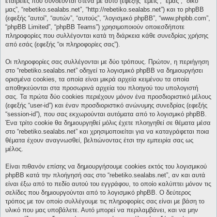
εταιρείες που συνδέονται στενά με αυτό (εφεξής “εμείς”, “εμάς”, “δικό
μας”, “rebetiko.sealabs.net”, “http://rebetiko.sealabs.net”) και το phpBB
(εφεξής “αυτοί”, “αυτών”, “αυτούς”, “λογισμικό phpBB”, “www.phpbb.com”,
“phpBB Limited”, “phpBB Teams”) χρησιμοποιούν οποιεσδήποτε
πληροφορίες που συλλέγονται κατά τη διάρκεια κάθε συνεδρίας χρήσης
από εσάς (εφεξής “οι πληροφορίες σας”).
Οι πληροφορίες σας συλλέγονται με δύο τρόπους. Πρώτον, η περιήγηση
στο “rebetiko.sealabs.net” οδηγεί το λογισμικό phpBB να δημιουργήσει
ορισμένα cookies, τα οποία είναι μικρά αρχεία κειμένου τα οποία
αποθηκεύονται στα προσωρινά αρχεία του πλοηγού του υπολογιστή
σας. Τα πρώτα δύο cookies περιέχουν μόνον ένα προσδιοριστικό μέλους
(εφεξής “user-id”) και έναν προσδιοριστικό ανώνυμης συνεδρίας (εφεξής
“session-id”), που σας εκχωρούνται αυτόματα από το λογισμικό phpBB.
Ένα τρίτο cookie θα δημιουργηθεί μόλις έχετε πλοηγηθεί σε θέματα μέσα
στο “rebetiko.sealabs.net” και χρησιμοποιείται για να καταγράφεται ποια
θέματα έχουν αναγνωσθεί, βελτιώνοντας έτσι την εμπειρία σας ως
μέλος.
Είναι πιθανόν επίσης να δημιουργήσουμε cookies εκτός του λογισμικού
phpBB κατά την πλοήγησή σας στο “rebetiko.sealabs.net”, αν και αυτά
είναι έξω από το πεδίο αυτού του εγγράφου, το οποίο καλύπτει μόνον τις
σελίδες που δημιουργούνται από το λογισμικό phpBB. Ο δεύτερος
τρόπος με τον οποίο συλλέγουμε τις πληροφορίες σας είναι με βάση το
υλικό που μας υποβάλετε. Αυτό μπορεί να περιλαμβάνει, και να μην