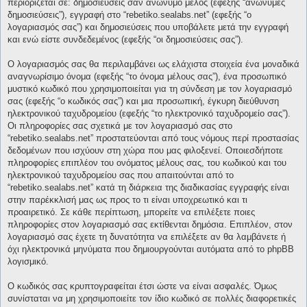
περιορίζεται σε: δημοσιεύσεις σαν ανώνυμο μέλος (εφεξής “ανώνυμες
δημοσιεύσεις”), εγγραφή στο “rebetiko.sealabs.net” (εφεξής “ο
λογαριασμός σας”) και δημοσιεύσεις που υποβάλετε μετά την εγγραφή
και ενώ είστε συνδεδεμένος (εφεξής “οι δημοσιεύσεις σας”).
Ο λογαριασμός σας θα περιλαμβάνει ως ελάχιστα στοιχεία ένα μοναδικά
αναγνωρίσιμο όνομα (εφεξής “το όνομα μέλους σας”), ένα προσωπικό
μυστικό κωδικό που χρησιμοποιείται για τη σύνδεση με τον λογαριασμό
σας (εφεξής “ο κωδικός σας”) και μια προσωπική, έγκυρη διεύθυνση
ηλεκτρονικού ταχυδρομείου (εφεξής “το ηλεκτρονικό ταχυδρομείο σας”).
Οι πληροφορίες σας σχετικά με τον λογαριασμό σας στο
“rebetiko.sealabs.net” προστατεύονται από τους νόμους περί προστασίας
δεδομένων που ισχύουν στη χώρα που μας φιλοξενεί. Οποιεσδήποτε
πληροφορίες επιπλέον του ονόματος μέλους σας, του κωδικού και του
ηλεκτρονικού ταχυδρομείου σας που απαιτούνται από το
“rebetiko.sealabs.net” κατά τη διάρκεια της διαδικασίας εγγραφής είναι
στην παρέκκλισή μας ως προς το τι είναι υποχρεωτικό και τι
προαιρετικό. Σε κάθε περίπτωση, μπορείτε να επιλέξετε ποιες
πληροφορίες στον λογαριασμό σας εκτίθενται δημόσια. Επιπλέον, στον
λογαριασμό σας έχετε τη δυνατότητα να επιλέξετε αν θα λαμβάνετε ή
όχι ηλεκτρονικά μηνύματα που δημιουργούνται αυτόματα από το phpBB
λογισμικό.
Ο κωδικός σας κρυπτογραφείται έτσι ώστε να είναι ασφαλές. Όμως
συνίσταται να μη χρησιμοποιείτε τον ίδιο κωδικό σε πολλές διαφορετικές