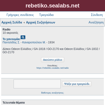
rebetiko.sealabs.net
Γρήγορες συνδέσεις
Τραγούδια
Σύνδεση
Αρχική Σελίδα
Αρχική Συζητήσεων
Αναζήτηση
Radio
10 ακροατές
pageview
Το χανουμάκι
Παντελίδης Σ.
-
Καναροπούλου Μ.
- 1934
Δίσκοι Odeon Ελλάδος / GA-1818 / GO-2170 και Odeon Ελλάδος / GA-1832 /
GO-2170
Απευθείας:
https://rebetiko.sealabs.net/radio
Βαθύτερες αναζητήσεις;
Τελευταία θέματα