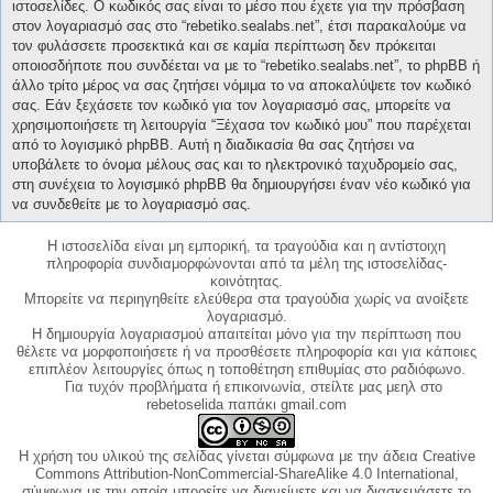
ιστοσελίδες. Ο κωδικός σας είναι το μέσο που έχετε για την πρόσβαση
στον λογαριασμό σας στο “rebetiko.sealabs.net”, έτσι παρακαλούμε να
τον φυλάσσετε προσεκτικά και σε καμία περίπτωση δεν πρόκειται
οποιοσδήποτε που συνδέεται να με το “rebetiko.sealabs.net”, το phpBB ή
άλλο τρίτο μέρος να σας ζητήσει νόμιμα το να αποκαλύψετε τον κωδικό
σας. Εάν ξεχάσετε τον κωδικό για τον λογαριασμό σας, μπορείτε να
χρησιμοποιήσετε τη λειτουργία “Ξέχασα τον κωδικό μου” που παρέχεται
από το λογισμικό phpBB. Αυτή η διαδικασία θα σας ζητήσει να
υποβάλετε το όνομα μέλους σας και το ηλεκτρονικό ταχυδρομείο σας,
στη συνέχεια το λογισμικό phpBB θα δημιουργήσει έναν νέο κωδικό για
να συνδεθείτε με το λογαριασμό σας.
Η ιστοσελίδα είναι μη εμπορική, τα τραγούδια και η αντίστοιχη
πληροφορία συνδιαμορφώνονται από τα μέλη της ιστοσελίδας-
κοινότητας.
Μπορείτε να περιηγηθείτε ελεύθερα στα τραγούδια χωρίς να ανοίξετε
λογαριασμό.
Η δημιουργία λογαριασμού απαιτείται μόνο για την περίπτωση που
θέλετε να μορφοποιήσετε ή να προσθέσετε πληροφορία και για κάποιες
επιπλέον λειτουργίες όπως η τοποθέτηση επιθυμίας στο ραδιόφωνο.
Για τυχόν προβλήματα ή επικοινωνία, στείλτε μας μεηλ στο
rebetoselida παπάκι gmail.com
Η χρήση του υλικού της σελίδας γίνεται σύμφωνα με την άδεια Creative
Commons Attribution-NonCommercial-ShareAlike 4.0 International,
σύμφωνα με την οποία μπορείτε να διανείμετε και να διασκευάσετε το