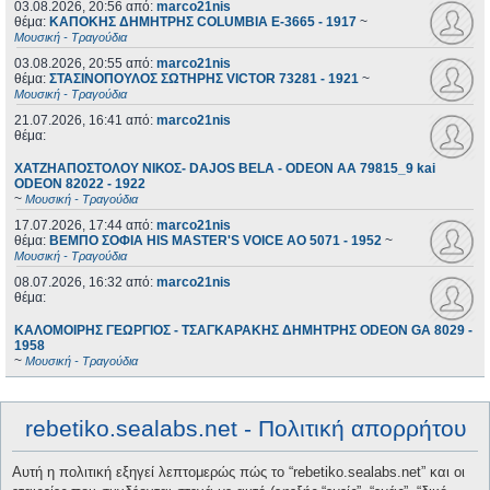
03.08.2026, 20:56
από:
marco21nis
θέμα:
ΚΑΠΟΚΗΣ ΔΗΜΗΤΡΗΣ COLUMBIA E-3665 - 1917
~
Μουσική - Τραγούδια
03.08.2026, 20:55
από:
marco21nis
θέμα:
ΣΤΑΣΙΝΟΠΟΥΛΟΣ ΣΩΤΗΡΗΣ VICTOR 73281 - 1921
~
Μουσική - Τραγούδια
21.07.2026, 16:41
από:
marco21nis
θέμα:
ΧΑΤΖΗΑΠΟΣΤΟΛΟΥ ΝΙΚΟΣ- DAJOS BELA - ODEON AA 79815_9 kai
ODEON 82022 - 1922
~
Μουσική - Τραγούδια
17.07.2026, 17:44
από:
marco21nis
θέμα:
ΒΕΜΠΟ ΣΟΦΙΑ HIS MASTER'S VOICE AO 5071 - 1952
~
Μουσική - Τραγούδια
08.07.2026, 16:32
από:
marco21nis
θέμα:
ΚΑΛΟΜΟΙΡΗΣ ΓΕΩΡΓΙΟΣ - ΤΣΑΓΚΑΡΑΚΗΣ ΔΗΜΗΤΡΗΣ ODEON GA 8029 -
1958
~
Μουσική - Τραγούδια
rebetiko.sealabs.net - Πολιτική απορρήτου
Αυτή η πολιτική εξηγεί λεπτομερώς πώς το “rebetiko.sealabs.net” και οι