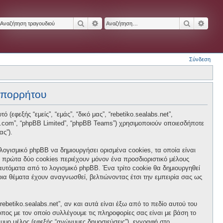
Αναζήτηση
Ειδική αναζήτηση
Αναζήτησ
Ειδικ
Σύνδεση
 απορρήτου
 (εφεξής “εμείς”, “εμάς”, “δικό μας”, “rebetiko.sealabs.net”,
hpbb.com”, “phpBB Limited”, “phpBB Teams”) χρησιμοποιούν οποιεσδήποτε
ας”).
 λογισμικό phpBB να δημιουργήσει ορισμένα cookies, τα οποία είναι
 πρώτα δύο cookies περιέχουν μόνον ένα προσδιοριστικό μέλους
 αυτόματα από το λογισμικό phpBB. Ένα τρίτο cookie θα δημιουργηθεί
ποια θέματα έχουν αναγνωσθεί, βελτιώνοντας έτσι την εμπειρία σας ως
betiko.sealabs.net”, αν και αυτά είναι έξω από το πεδίο αυτού του
πος με τον οποίο συλλέγουμε τις πληροφορίες σας είναι με βάση το
νυμο μέλος (εφεξής “ανώνυμες δημοσιεύσεις”), εγγραφή στο