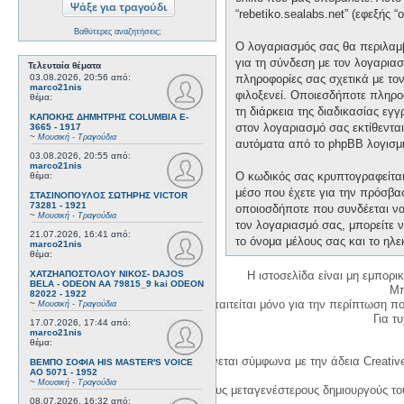
“rebetiko.sealabs.net” (εφεξής 
Βαθύτερες αναζητήσεις;
Ο λογαριασμός σας θα περιλαμβ
για τη σύνδεση με τον λογαριασ
Τελευταία θέματα
03.08.2026, 20:56
από:
πληροφορίες σας σχετικά με το
marco21nis
φιλοξενεί. Οποιεσδήποτε πληροφ
θέμα:
τη διάρκεια της διαδικασίας εγ
ΚΑΠΟΚΗΣ ΔΗΜΗΤΡΗΣ COLUMBIA E-
στον λογαριασμό σας εκτίθεντα
3665 - 1917
~
Μουσική - Τραγούδια
αυτόματα από το phpBB λογισμι
03.08.2026, 20:55
από:
marco21nis
Ο κωδικός σας κρυπτογραφείται 
θέμα:
μέσο που έχετε για την πρόσβα
ΣΤΑΣΙΝΟΠΟΥΛΟΣ ΣΩΤΗΡΗΣ VICTOR
73281 - 1921
οποιοσδήποτε που συνδέεται να 
~
Μουσική - Τραγούδια
τον λογαριασμό σας, μπορείτε ν
21.07.2026, 16:41
από:
το όνομα μέλους σας και το ηλε
marco21nis
θέμα:
ΧΑΤΖΗΑΠΟΣΤΟΛΟΥ ΝΙΚΟΣ- DAJOS
Η ιστοσελίδα είναι μη εμπορι
BELA - ODEON AA 79815_9 kai ODEON
Μπ
82022 - 1922
Η δημιουργία λογαριασμού απαιτείται μόνο για την περίπτωση π
~
Μουσική - Τραγούδια
Για τυχ
17.07.2026, 17:44
από:
marco21nis
θέμα:
Η χρήση του υλικού της σελίδας γίνεται σύμφωνα με την άδεια Creativ
ΒΕΜΠΟ ΣΟΦΙΑ HIS MASTER'S VOICE
AO 5071 - 1952
~
Μουσική - Τραγούδια
1. Να αναφέρετε τον αρχικό και τους μεταγενέστερους δημιουργούς τ
08.07.2026, 16:32
από: