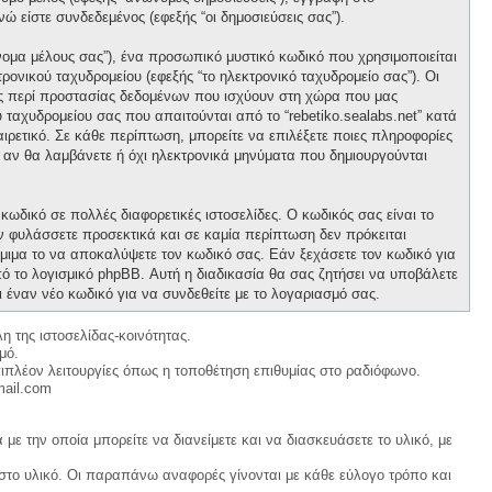
νώ είστε συνδεδεμένος (εφεξής “οι δημοσιεύσεις σας”).
νομα μέλους σας”), ένα προσωπικό μυστικό κωδικό που χρησιμοποιείται
ρονικού ταχυδρομείου (εφεξής “το ηλεκτρονικό ταχυδρομείο σας”). Οι
ους περί προστασίας δεδομένων που ισχύουν στη χώρα που μας
 ταχυδρομείου σας που απαιτούνται από το “rebetiko.sealabs.net” κατά
οαιρετικό. Σε κάθε περίπτωση, μπορείτε να επιλέξετε ποιες πληροφορίες
ε αν θα λαμβάνετε ή όχι ηλεκτρονικά μηνύματα που δημιουργούνται
κωδικό σε πολλές διαφορετικές ιστοσελίδες. Ο κωδικός σας είναι το
ον φυλάσσετε προσεκτικά και σε καμία περίπτωση δεν πρόκειται
νόμιμα το να αποκαλύψετε τον κωδικό σας. Εάν ξεχάσετε τον κωδικό για
ό το λογισμικό phpBB. Αυτή η διαδικασία θα σας ζητήσει να υποβάλετε
ι έναν νέο κωδικό για να συνδεθείτε με το λογαριασμό σας.
η της ιστοσελίδας-κοινότητας.
μό.
ιπλέον λειτουργίες όπως η τοποθέτηση επιθυμίας στο ραδιόφωνο.
mail.com
με την οποία μπορείτε να διανείμετε και να διασκευάσετε το υλικό, με
 στο υλικό. Οι παραπάνω αναφορές γίνονται με κάθε εύλογο τρόπο και