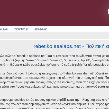
ιοθήκη
rembetiko.gr
aptaliko.gr
rebetiko.sealabs.net - Πολιτική
ς πώς το “rebetiko.sealabs.net” και οι εταιρείες που συνδέονται στενά με αυτό
και το phpBB (εφεξής “αυτοί”, “αυτών”, “αυτούς”, “λογισμικό phpBB”, “www.p
τά τη διάρκεια κάθε συνεδρίας χρήσης από εσάς (εφεξής “οι πληροφορίες σ
 με δύο τρόπους. Πρώτον, η περιήγηση στο “rebetiko.sealabs.net” οδηγεί το
α αποθηκεύονται στα προσωρινά αρχεία του πλοηγού του υπολογιστή σας. Τα
οσδιοριστικό ανώνυμης συνεδρίας (εφεξής “session-id”), που σας εκχωρούνται
α μέσα στο “rebetiko.sealabs.net” και χρησιμοποιείται για να καταγράφεται 
ργήσουμε cookies εκτός του λογισμικού phpBB κατά την πλοήγησή σας στο “re
νον τις σελίδες που δημιουργούνται από το λογισμικό phpBB. Ο δεύτερος τρό
μπορεί να περιλαμβάνει, και να μην περιορίζεται σε: δημοσιεύσεις σαν ανώ