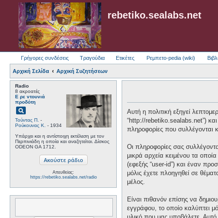
rebetiko.sealabs.net
Γρήγορες συνδέσεις
Τραγούδια
Ετικέτες
Ρεμπετο-pedia (wiki)
Βιβλ
Αρχική Σελίδα
Αρχική Συζητήσεων
Radio
8 ακροατές
Ε ρε ντουνιά
προδότη
pageview
Αυτή η πολιτική εξηγεί λεπτομερώ
“http://rebetiko.sealabs.net”) 
Τούντας Π.
-
Ρούκουνας Κ.
- 1934
πληροφορίες που συλλέγονται κα
Υπάρχει και η αντίστοιχη εκτέλεση με τον
Περπινιάδη η οποία και αναζητείται. Δίσκος
Οι πληροφορίες σας συλλέγονται
ODEON GA 1712.
μικρά αρχεία κειμένου τα οποί
(εφεξής “user-id”) και έναν πρ
μόλις έχετε πλοηγηθεί σε θέματ
Απευθείας:
https://rebetiko.sealabs.net/radio
μέλος.
Είναι πιθανόν επίσης να δημιου
εγγράφου, το οποίο καλύπτει μό
υλικό που μας υποβάλετε. Αυτό 