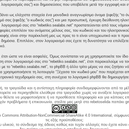
“ο λογαριασμός σας”) και δημοσιεύσεις που υποβάλετε μετά την εγγραφή και ε
άνει ως ελάχιστα στοιχεία ένα μοναδικά αναγνωρίσιμο όνομα (εφεξής “το ό
μό σας (εφεξής “ο κωδικός σας”) και μια προσωπική, έγκυρη διεύθυνση ηλεκτ
ν λογαριασμό σας στο “rebetiko.sealabs.net” προστατεύονται από τους νόμ
ορίες επιπλέον του ονόματος μέλους σας, του κωδικού και του ηλεκτρονικού
γραφής είναι στην παρέκκλισή μας ως προς το τι είναι υποχρεωτικό και τι πρ
ι δημόσια. Επιπλέον, στον λογαριασμό σας έχετε τη δυνατότητα να επιλέξετ
κό.
έτσι ώστε να είναι ασφαλές. Όμως συνίσταται να μη χρησιμοποιείτε τον ίδιο 
ση στον λογαριασμό σας στο “rebetiko.sealabs.net”, έτσι παρακαλούμε να τ
με το “rebetiko.sealabs.net”, το phpBB ή άλλο τρίτο μέρος να σας ζητήσει 
α χρησιμοποιήσετε τη λειτουργία “Ξέχασα τον κωδικό μου” που παρέχεται απ
κτρονικό ταχυδρομείο σας, στη συνέχεια το λογισμικό phpBB θα δημιουργήσε
κή, τα τραγούδια και η αντίστοιχη πληροφορία συνδιαμορφώνονται από τα μέλ
ορείτε να περιηγηθείτε ελεύθερα στα τραγούδια χωρίς να ανοίξετε λογαριασ
ου θέλετε να μορφοποιήσετε ή να προσθέσετε πληροφορία και για κάποιες επ
όν προβλήματα ή επικοινωνία, στείλτε μας μεηλ στο rebetoselida παπάκι g
e Commons Attribution-NonCommercial-ShareAlike 4.0 International, σύμφωνα 
τις εξής προϋποθέσεις:
ου υλικού, το σύνδεσμο της άδειας καθώς και τυχόν αλλαγές που έχετε κάνει