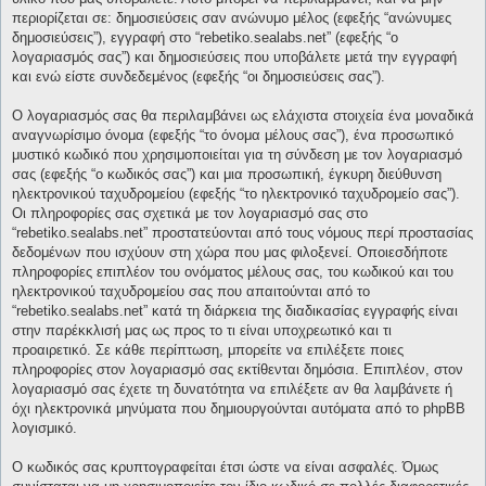
περιορίζεται σε: δημοσιεύσεις σαν ανώνυμο μέλος (εφεξής “ανώνυμες
δημοσιεύσεις”), εγγραφή στο “rebetiko.sealabs.net” (εφεξής “ο
λογαριασμός σας”) και δημοσιεύσεις που υποβάλετε μετά την εγγραφή
και ενώ είστε συνδεδεμένος (εφεξής “οι δημοσιεύσεις σας”).
Ο λογαριασμός σας θα περιλαμβάνει ως ελάχιστα στοιχεία ένα μοναδικά
αναγνωρίσιμο όνομα (εφεξής “το όνομα μέλους σας”), ένα προσωπικό
μυστικό κωδικό που χρησιμοποιείται για τη σύνδεση με τον λογαριασμό
σας (εφεξής “ο κωδικός σας”) και μια προσωπική, έγκυρη διεύθυνση
ηλεκτρονικού ταχυδρομείου (εφεξής “το ηλεκτρονικό ταχυδρομείο σας”).
Οι πληροφορίες σας σχετικά με τον λογαριασμό σας στο
“rebetiko.sealabs.net” προστατεύονται από τους νόμους περί προστασίας
δεδομένων που ισχύουν στη χώρα που μας φιλοξενεί. Οποιεσδήποτε
πληροφορίες επιπλέον του ονόματος μέλους σας, του κωδικού και του
ηλεκτρονικού ταχυδρομείου σας που απαιτούνται από το
“rebetiko.sealabs.net” κατά τη διάρκεια της διαδικασίας εγγραφής είναι
στην παρέκκλισή μας ως προς το τι είναι υποχρεωτικό και τι
προαιρετικό. Σε κάθε περίπτωση, μπορείτε να επιλέξετε ποιες
πληροφορίες στον λογαριασμό σας εκτίθενται δημόσια. Επιπλέον, στον
λογαριασμό σας έχετε τη δυνατότητα να επιλέξετε αν θα λαμβάνετε ή
όχι ηλεκτρονικά μηνύματα που δημιουργούνται αυτόματα από το phpBB
λογισμικό.
Ο κωδικός σας κρυπτογραφείται έτσι ώστε να είναι ασφαλές. Όμως