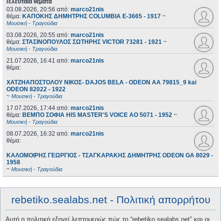
Τελευταία θέματα
03.08.2026, 20:56
από:
marco21nis
θέμα:
ΚΑΠΟΚΗΣ ΔΗΜΗΤΡΗΣ COLUMBIA E-3665 - 1917
~
Μουσική - Τραγούδια
03.08.2026, 20:55
από:
marco21nis
θέμα:
ΣΤΑΣΙΝΟΠΟΥΛΟΣ ΣΩΤΗΡΗΣ VICTOR 73281 - 1921
~
Μουσική - Τραγούδια
21.07.2026, 16:41
από:
marco21nis
θέμα:
ΧΑΤΖΗΑΠΟΣΤΟΛΟΥ ΝΙΚΟΣ- DAJOS BELA - ODEON AA 79815_9 kai
ODEON 82022 - 1922
~
Μουσική - Τραγούδια
17.07.2026, 17:44
από:
marco21nis
θέμα:
ΒΕΜΠΟ ΣΟΦΙΑ HIS MASTER'S VOICE AO 5071 - 1952
~
Μουσική - Τραγούδια
08.07.2026, 16:32
από:
marco21nis
θέμα:
ΚΑΛΟΜΟΙΡΗΣ ΓΕΩΡΓΙΟΣ - ΤΣΑΓΚΑΡΑΚΗΣ ΔΗΜΗΤΡΗΣ ODEON GA 8029 -
1958
~
Μουσική - Τραγούδια
rebetiko.sealabs.net - Πολιτική απορρήτου
Αυτή η πολιτική εξηγεί λεπτομερώς πώς το “rebetiko.sealabs.net” και οι