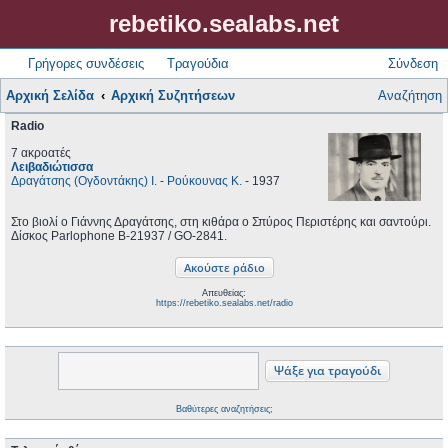
rebetiko.sealabs.net
Γρήγορες συνδέσεις
Τραγούδια
Σύνδεση
Αρχική Σελίδα
Αρχική Συζητήσεων
Αναζήτηση
Radio
7 ακροατές
Λειβαδιώτισσα
Δραγάτσης (Ογδοντάκης) Ι.
-
Ρούκουνας Κ.
- 1937
Στο βιολί ο Γιάννης Δραγάτσης, στη κιθάρα ο Σπύρος Περιστέρης και σαντούρι.
Δίσκος Parlophone B-21937 / GO-2841.
Απευθείας:
https://rebetiko.sealabs.net/radio
Βαθύτερες αναζητήσεις;