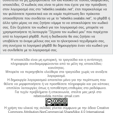
συνίσταται να μη χρησιμοποιείτε τον ίδιο κωδικό σε πολλές διαφορετικές
ιστοσελίδες. Ο κωδικός σας είναι το μέσο που έχετε για την πρόσβαση
στον λογαριασμό σας στο “rebetiko.sealabs.net”, έτσι παρακαλούμε να
τον φυλάσσετε προσεκτικά και σε καμία περίπτωση δεν πρόκειται
οποιοσδήποτε που συνδέεται να με το “rebetiko.sealabs.net”, το phpBB ή
άλλο τρίτο μέρος να σας ζητήσει νόμιμα το να αποκαλύψετε τον κωδικό
σας. Εάν ξεχάσετε τον κωδικό για τον λογαριασμό σας, μπορείτε να
χρησιμοποιήσετε τη λειτουργία “Ξέχασα τον κωδικό μου” που παρέχεται
από το λογισμικό phpBB. Αυτή η διαδικασία θα σας ζητήσει να
υποβάλετε το όνομα μέλους σας και το ηλεκτρονικό ταχυδρομείο σας,
στη συνέχεια το λογισμικό phpBB θα δημιουργήσει έναν νέο κωδικό για
να συνδεθείτε με το λογαριασμό σας.
Η ιστοσελίδα είναι μη εμπορική, τα τραγούδια και η αντίστοιχη
πληροφορία συνδιαμορφώνονται από τα μέλη της ιστοσελίδας-
κοινότητας.
Μπορείτε να περιηγηθείτε ελεύθερα στα τραγούδια χωρίς να ανοίξετε
λογαριασμό.
Η δημιουργία λογαριασμού απαιτείται μόνο για την περίπτωση που
θέλετε να μορφοποιήσετε ή να προσθέσετε πληροφορία και για κάποιες
επιπλέον λειτουργίες όπως η τοποθέτηση επιθυμίας στο ραδιόφωνο.
Για τυχόν προβλήματα ή επικοινωνία, στείλτε μας μεηλ στο
rebetoselida παπάκι gmail.com
Η χρήση του υλικού της σελίδας γίνεται σύμφωνα με την άδεια Creative
Commons Attribution-NonCommercial-ShareAlike 4.0 International,