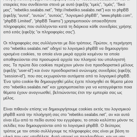
εταιρείες που συνδέονται στενά με αυτό (εφεξής “εμείς”, “εμάς”, “δικό
μας”, “rebetiko.sealabs.net”, “http://rebetiko.sealabs.net”) και το phpBB
(εφεξής “αυτοί”, “αυτών”, “αυτούς”, “λογισμικό phpBB”, “www.phpbb.com”,
“phpBB Limited”, “phpBB Teams”) χρησιμοποιούν οποιεσδήποτε
πληροφορίες που συλλέγονται κατά τη διάρκεια κάθε συνεδρίας χρήσης
από εσάς (εφεξής “οι πληροφορίες σας”).
Οι πληροφορίες σας συλλέγονται με δύο τρόπους. Πρώτον, η περιήγηση
στο “rebetiko.sealabs.net” οδηγεί το λογισμικό phpBB να δημιουργήσει
ορισμένα cookies, τα οποία είναι μικρά αρχεία κειμένου τα οποία
αποθηκεύονται στα προσωρινά αρχεία του πλοηγού του υπολογιστή
σας. Τα πρώτα δύο cookies περιέχουν μόνον ένα προσδιοριστικό μέλους
(εφεξής “user-id”) και έναν προσδιοριστικό ανώνυμης συνεδρίας (εφεξής
“session-id”), που σας εκχωρούνται αυτόματα από το λογισμικό phpBB.
Ένα τρίτο cookie θα δημιουργηθεί μόλις έχετε πλοηγηθεί σε θέματα μέσα
στο “rebetiko.sealabs.net” και χρησιμοποιείται για να καταγράφεται ποια
θέματα έχουν αναγνωσθεί, βελτιώνοντας έτσι την εμπειρία σας ως
μέλος.
Είναι πιθανόν επίσης να δημιουργήσουμε cookies εκτός του λογισμικού
phpBB κατά την πλοήγησή σας στο “rebetiko.sealabs.net”, αν και αυτά
είναι έξω από το πεδίο αυτού του εγγράφου, το οποίο καλύπτει μόνον τις
σελίδες που δημιουργούνται από το λογισμικό phpBB. Ο δεύτερος
τρόπος με τον οποίο συλλέγουμε τις πληροφορίες σας είναι με βάση το
υλικό που μας υποβάλετε. Αυτό μπορεί να περιλαμβάνει, και να μην