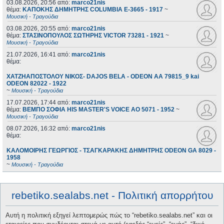
03.08.2026, 20:56
από:
marco21nis
θέμα:
ΚΑΠΟΚΗΣ ΔΗΜΗΤΡΗΣ COLUMBIA E-3665 - 1917
~
Μουσική - Τραγούδια
03.08.2026, 20:55
από:
marco21nis
θέμα:
ΣΤΑΣΙΝΟΠΟΥΛΟΣ ΣΩΤΗΡΗΣ VICTOR 73281 - 1921
~
Μουσική - Τραγούδια
21.07.2026, 16:41
από:
marco21nis
θέμα:
ΧΑΤΖΗΑΠΟΣΤΟΛΟΥ ΝΙΚΟΣ- DAJOS BELA - ODEON AA 79815_9 kai
ODEON 82022 - 1922
~
Μουσική - Τραγούδια
17.07.2026, 17:44
από:
marco21nis
θέμα:
ΒΕΜΠΟ ΣΟΦΙΑ HIS MASTER'S VOICE AO 5071 - 1952
~
Μουσική - Τραγούδια
08.07.2026, 16:32
από:
marco21nis
θέμα:
ΚΑΛΟΜΟΙΡΗΣ ΓΕΩΡΓΙΟΣ - ΤΣΑΓΚΑΡΑΚΗΣ ΔΗΜΗΤΡΗΣ ODEON GA 8029 -
1958
~
Μουσική - Τραγούδια
rebetiko.sealabs.net - Πολιτική απορρήτου
Αυτή η πολιτική εξηγεί λεπτομερώς πώς το “rebetiko.sealabs.net” και οι