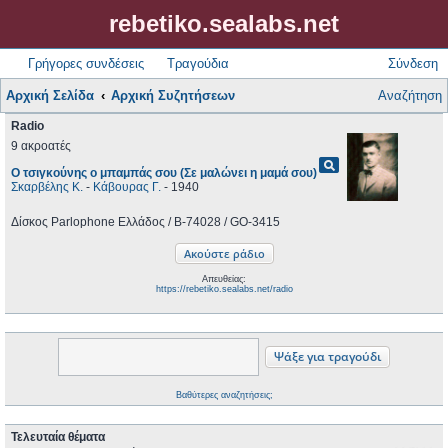
rebetiko.sealabs.net
Γρήγορες συνδέσεις
Τραγούδια
Σύνδεση
Αρχική Σελίδα
Αρχική Συζητήσεων
Αναζήτηση
Radio
9 ακροατές
pageview
Ο τσιγκούνης ο μπαμπάς σου (Σε μαλώνει η μαμά σου)
Σκαρβέλης Κ.
-
Κάβουρας Γ.
- 1940
Δίσκος Parlophone Ελλάδος / B-74028 / GO-3415
Απευθείας:
https://rebetiko.sealabs.net/radio
Βαθύτερες αναζητήσεις;
Τελευταία θέματα