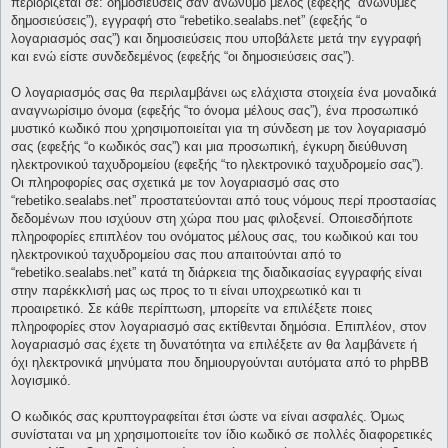
περιορίζεται σε: δημοσιεύσεις σαν ανώνυμο μέλος (εφεξής “ανώνυμες
δημοσιεύσεις”), εγγραφή στο “rebetiko.sealabs.net” (εφεξής “ο
λογαριασμός σας”) και δημοσιεύσεις που υποβάλετε μετά την εγγραφή
και ενώ είστε συνδεδεμένος (εφεξής “οι δημοσιεύσεις σας”).
Ο λογαριασμός σας θα περιλαμβάνει ως ελάχιστα στοιχεία ένα μοναδικά
αναγνωρίσιμο όνομα (εφεξής “το όνομα μέλους σας”), ένα προσωπικό
μυστικό κωδικό που χρησιμοποιείται για τη σύνδεση με τον λογαριασμό
σας (εφεξής “ο κωδικός σας”) και μια προσωπική, έγκυρη διεύθυνση
ηλεκτρονικού ταχυδρομείου (εφεξής “το ηλεκτρονικό ταχυδρομείο σας”).
Οι πληροφορίες σας σχετικά με τον λογαριασμό σας στο
“rebetiko.sealabs.net” προστατεύονται από τους νόμους περί προστασίας
δεδομένων που ισχύουν στη χώρα που μας φιλοξενεί. Οποιεσδήποτε
πληροφορίες επιπλέον του ονόματος μέλους σας, του κωδικού και του
ηλεκτρονικού ταχυδρομείου σας που απαιτούνται από το
“rebetiko.sealabs.net” κατά τη διάρκεια της διαδικασίας εγγραφής είναι
στην παρέκκλισή μας ως προς το τι είναι υποχρεωτικό και τι
προαιρετικό. Σε κάθε περίπτωση, μπορείτε να επιλέξετε ποιες
πληροφορίες στον λογαριασμό σας εκτίθενται δημόσια. Επιπλέον, στον
λογαριασμό σας έχετε τη δυνατότητα να επιλέξετε αν θα λαμβάνετε ή
όχι ηλεκτρονικά μηνύματα που δημιουργούνται αυτόματα από το phpBB
λογισμικό.
Ο κωδικός σας κρυπτογραφείται έτσι ώστε να είναι ασφαλές. Όμως
συνίσταται να μη χρησιμοποιείτε τον ίδιο κωδικό σε πολλές διαφορετικές