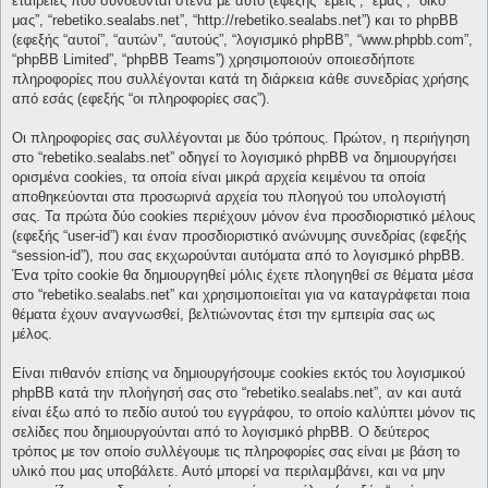
εταιρείες που συνδέονται στενά με αυτό (εφεξής “εμείς”, “εμάς”, “δικό
μας”, “rebetiko.sealabs.net”, “http://rebetiko.sealabs.net”) και το phpBB
(εφεξής “αυτοί”, “αυτών”, “αυτούς”, “λογισμικό phpBB”, “www.phpbb.com”,
“phpBB Limited”, “phpBB Teams”) χρησιμοποιούν οποιεσδήποτε
πληροφορίες που συλλέγονται κατά τη διάρκεια κάθε συνεδρίας χρήσης
από εσάς (εφεξής “οι πληροφορίες σας”).
Οι πληροφορίες σας συλλέγονται με δύο τρόπους. Πρώτον, η περιήγηση
στο “rebetiko.sealabs.net” οδηγεί το λογισμικό phpBB να δημιουργήσει
ορισμένα cookies, τα οποία είναι μικρά αρχεία κειμένου τα οποία
αποθηκεύονται στα προσωρινά αρχεία του πλοηγού του υπολογιστή
σας. Τα πρώτα δύο cookies περιέχουν μόνον ένα προσδιοριστικό μέλους
(εφεξής “user-id”) και έναν προσδιοριστικό ανώνυμης συνεδρίας (εφεξής
“session-id”), που σας εκχωρούνται αυτόματα από το λογισμικό phpBB.
Ένα τρίτο cookie θα δημιουργηθεί μόλις έχετε πλοηγηθεί σε θέματα μέσα
στο “rebetiko.sealabs.net” και χρησιμοποιείται για να καταγράφεται ποια
θέματα έχουν αναγνωσθεί, βελτιώνοντας έτσι την εμπειρία σας ως
μέλος.
Είναι πιθανόν επίσης να δημιουργήσουμε cookies εκτός του λογισμικού
phpBB κατά την πλοήγησή σας στο “rebetiko.sealabs.net”, αν και αυτά
είναι έξω από το πεδίο αυτού του εγγράφου, το οποίο καλύπτει μόνον τις
σελίδες που δημιουργούνται από το λογισμικό phpBB. Ο δεύτερος
τρόπος με τον οποίο συλλέγουμε τις πληροφορίες σας είναι με βάση το
υλικό που μας υποβάλετε. Αυτό μπορεί να περιλαμβάνει, και να μην