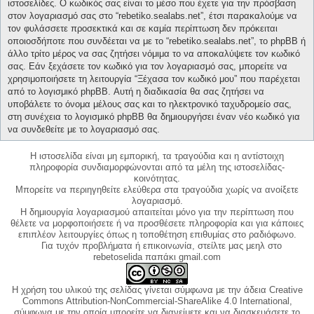
ιστοσελίδες. Ο κωδικός σας είναι το μέσο που έχετε για την πρόσβαση
στον λογαριασμό σας στο “rebetiko.sealabs.net”, έτσι παρακαλούμε να
τον φυλάσσετε προσεκτικά και σε καμία περίπτωση δεν πρόκειται
οποιοσδήποτε που συνδέεται να με το “rebetiko.sealabs.net”, το phpBB ή
άλλο τρίτο μέρος να σας ζητήσει νόμιμα το να αποκαλύψετε τον κωδικό
σας. Εάν ξεχάσετε τον κωδικό για τον λογαριασμό σας, μπορείτε να
χρησιμοποιήσετε τη λειτουργία “Ξέχασα τον κωδικό μου” που παρέχεται
από το λογισμικό phpBB. Αυτή η διαδικασία θα σας ζητήσει να
υποβάλετε το όνομα μέλους σας και το ηλεκτρονικό ταχυδρομείο σας,
στη συνέχεια το λογισμικό phpBB θα δημιουργήσει έναν νέο κωδικό για
να συνδεθείτε με το λογαριασμό σας.
Η ιστοσελίδα είναι μη εμπορική, τα τραγούδια και η αντίστοιχη
πληροφορία συνδιαμορφώνονται από τα μέλη της ιστοσελίδας-
κοινότητας.
Μπορείτε να περιηγηθείτε ελεύθερα στα τραγούδια χωρίς να ανοίξετε
λογαριασμό.
Η δημιουργία λογαριασμού απαιτείται μόνο για την περίπτωση που
θέλετε να μορφοποιήσετε ή να προσθέσετε πληροφορία και για κάποιες
επιπλέον λειτουργίες όπως η τοποθέτηση επιθυμίας στο ραδιόφωνο.
Για τυχόν προβλήματα ή επικοινωνία, στείλτε μας μεηλ στο
rebetoselida παπάκι gmail.com
Η χρήση του υλικού της σελίδας γίνεται σύμφωνα με την άδεια Creative
Commons Attribution-NonCommercial-ShareAlike 4.0 International,
σύμφωνα με την οποία μπορείτε να διανείμετε και να διασκευάσετε το