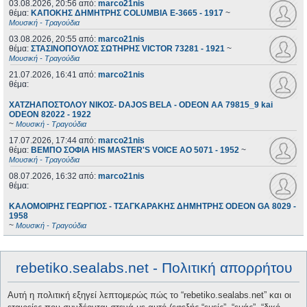
03.08.2026, 20:56
από:
marco21nis
θέμα:
ΚΑΠΟΚΗΣ ΔΗΜΗΤΡΗΣ COLUMBIA E-3665 - 1917
~
Μουσική - Τραγούδια
03.08.2026, 20:55
από:
marco21nis
θέμα:
ΣΤΑΣΙΝΟΠΟΥΛΟΣ ΣΩΤΗΡΗΣ VICTOR 73281 - 1921
~
Μουσική - Τραγούδια
21.07.2026, 16:41
από:
marco21nis
θέμα:
ΧΑΤΖΗΑΠΟΣΤΟΛΟΥ ΝΙΚΟΣ- DAJOS BELA - ODEON AA 79815_9 kai
ODEON 82022 - 1922
~
Μουσική - Τραγούδια
17.07.2026, 17:44
από:
marco21nis
θέμα:
ΒΕΜΠΟ ΣΟΦΙΑ HIS MASTER'S VOICE AO 5071 - 1952
~
Μουσική - Τραγούδια
08.07.2026, 16:32
από:
marco21nis
θέμα:
ΚΑΛΟΜΟΙΡΗΣ ΓΕΩΡΓΙΟΣ - ΤΣΑΓΚΑΡΑΚΗΣ ΔΗΜΗΤΡΗΣ ODEON GA 8029 -
1958
~
Μουσική - Τραγούδια
rebetiko.sealabs.net - Πολιτική απορρήτου
Αυτή η πολιτική εξηγεί λεπτομερώς πώς το “rebetiko.sealabs.net” και οι