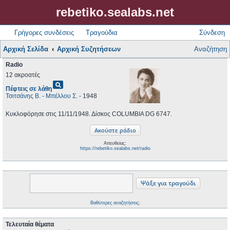
rebetiko.sealabs.net
Γρήγορες συνδέσεις
Τραγούδια
Σύνδεση
Αρχική Σελίδα
Αρχική Συζητήσεων
Αναζήτηση
Radio
12 ακροατές
pageview
Πέφτεις σε λάθη
Τσιτσάνης Β.
-
Μπέλλου Σ.
- 1948
Κυκλοφόρησε στις 11/11/1948. Δίσκος COLUMBIA DG 6747.
Απευθείας:
https://rebetiko.sealabs.net/radio
Βαθύτερες αναζητήσεις;
Τελευταία θέματα