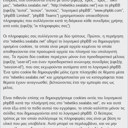
εταιρείες που συνδέονται στενά με αυτό (εφεξής “εμείς”, “εμάς”, “δικό
μας”, “rebetiko.sealabs.net”, “http://rebetiko.sealabs.net”) και το phpBB
(εφεξής “αυτοί”, “αυτών”, “αυτούς”, “λογισμικό phpBB”, “www.phpbb.com”,
“phpBB Limited”, “phpBB Teams”) χρησιμοποιούν οποιεσδήποτε
πληροφορίες που συλλέγονται κατά τη διάρκεια κάθε συνεδρίας χρήσης
από εσάς (εφεξής “οι πληροφορίες σας”).
Οι πληροφορίες σας συλλέγονται με δύο τρόπους. Πρώτον, η περιήγηση
στο “rebetiko.sealabs.net” οδηγεί το λογισμικό phpBB να δημιουργήσει
ορισμένα cookies, τα οποία είναι μικρά αρχεία κειμένου τα οποία
αποθηκεύονται στα προσωρινά αρχεία του πλοηγού του υπολογιστή
σας. Τα πρώτα δύο cookies περιέχουν μόνον ένα προσδιοριστικό μέλους
(εφεξής “user-id”) και έναν προσδιοριστικό ανώνυμης συνεδρίας (εφεξής
“session-id”), που σας εκχωρούνται αυτόματα από το λογισμικό phpBB.
Ένα τρίτο cookie θα δημιουργηθεί μόλις έχετε πλοηγηθεί σε θέματα μέσα
στο “rebetiko.sealabs.net” και χρησιμοποιείται για να καταγράφεται ποια
θέματα έχουν αναγνωσθεί, βελτιώνοντας έτσι την εμπειρία σας ως
μέλος.
Είναι πιθανόν επίσης να δημιουργήσουμε cookies εκτός του λογισμικού
phpBB κατά την πλοήγησή σας στο “rebetiko.sealabs.net”, αν και αυτά
είναι έξω από το πεδίο αυτού του εγγράφου, το οποίο καλύπτει μόνον τις
σελίδες που δημιουργούνται από το λογισμικό phpBB. Ο δεύτερος
τρόπος με τον οποίο συλλέγουμε τις πληροφορίες σας είναι με βάση το
υλικό που μας υποβάλετε. Αυτό μπορεί να περιλαμβάνει, και να μην