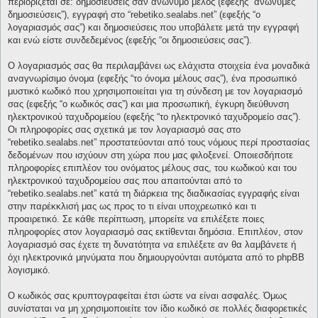
περιορίζεται σε: δημοσιεύσεις σαν ανώνυμο μέλος (εφεξής “ανώνυμες
δημοσιεύσεις”), εγγραφή στο “rebetiko.sealabs.net” (εφεξής “ο
λογαριασμός σας”) και δημοσιεύσεις που υποβάλετε μετά την εγγραφή
και ενώ είστε συνδεδεμένος (εφεξής “οι δημοσιεύσεις σας”).
Ο λογαριασμός σας θα περιλαμβάνει ως ελάχιστα στοιχεία ένα μοναδικά
αναγνωρίσιμο όνομα (εφεξής “το όνομα μέλους σας”), ένα προσωπικό
μυστικό κωδικό που χρησιμοποιείται για τη σύνδεση με τον λογαριασμό
σας (εφεξής “ο κωδικός σας”) και μια προσωπική, έγκυρη διεύθυνση
ηλεκτρονικού ταχυδρομείου (εφεξής “το ηλεκτρονικό ταχυδρομείο σας”).
Οι πληροφορίες σας σχετικά με τον λογαριασμό σας στο
“rebetiko.sealabs.net” προστατεύονται από τους νόμους περί προστασίας
δεδομένων που ισχύουν στη χώρα που μας φιλοξενεί. Οποιεσδήποτε
πληροφορίες επιπλέον του ονόματος μέλους σας, του κωδικού και του
ηλεκτρονικού ταχυδρομείου σας που απαιτούνται από το
“rebetiko.sealabs.net” κατά τη διάρκεια της διαδικασίας εγγραφής είναι
στην παρέκκλισή μας ως προς το τι είναι υποχρεωτικό και τι
προαιρετικό. Σε κάθε περίπτωση, μπορείτε να επιλέξετε ποιες
πληροφορίες στον λογαριασμό σας εκτίθενται δημόσια. Επιπλέον, στον
λογαριασμό σας έχετε τη δυνατότητα να επιλέξετε αν θα λαμβάνετε ή
όχι ηλεκτρονικά μηνύματα που δημιουργούνται αυτόματα από το phpBB
λογισμικό.
Ο κωδικός σας κρυπτογραφείται έτσι ώστε να είναι ασφαλές. Όμως
συνίσταται να μη χρησιμοποιείτε τον ίδιο κωδικό σε πολλές διαφορετικές