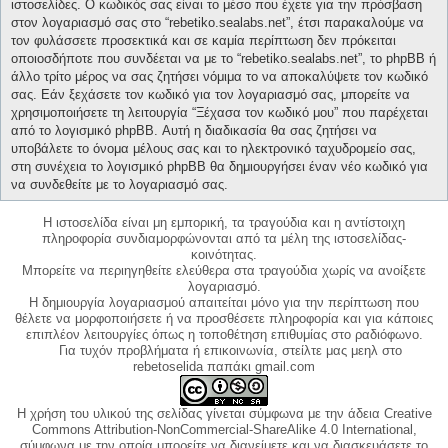
ιστοσελίδες. Ο κωδικός σας είναι το μέσο που έχετε για την πρόσβαση
στον λογαριασμό σας στο “rebetiko.sealabs.net”, έτσι παρακαλούμε να
τον φυλάσσετε προσεκτικά και σε καμία περίπτωση δεν πρόκειται
οποιοσδήποτε που συνδέεται να με το “rebetiko.sealabs.net”, το phpBB ή
άλλο τρίτο μέρος να σας ζητήσει νόμιμα το να αποκαλύψετε τον κωδικό
σας. Εάν ξεχάσετε τον κωδικό για τον λογαριασμό σας, μπορείτε να
χρησιμοποιήσετε τη λειτουργία “Ξέχασα τον κωδικό μου” που παρέχεται
από το λογισμικό phpBB. Αυτή η διαδικασία θα σας ζητήσει να
υποβάλετε το όνομα μέλους σας και το ηλεκτρονικό ταχυδρομείο σας,
στη συνέχεια το λογισμικό phpBB θα δημιουργήσει έναν νέο κωδικό για
να συνδεθείτε με το λογαριασμό σας.
Η ιστοσελίδα είναι μη εμπορική, τα τραγούδια και η αντίστοιχη
πληροφορία συνδιαμορφώνονται από τα μέλη της ιστοσελίδας-
κοινότητας.
Μπορείτε να περιηγηθείτε ελεύθερα στα τραγούδια χωρίς να ανοίξετε
λογαριασμό.
Η δημιουργία λογαριασμού απαιτείται μόνο για την περίπτωση που
θέλετε να μορφοποιήσετε ή να προσθέσετε πληροφορία και για κάποιες
επιπλέον λειτουργίες όπως η τοποθέτηση επιθυμίας στο ραδιόφωνο.
Για τυχόν προβλήματα ή επικοινωνία, στείλτε μας μεηλ στο
rebetoselida παπάκι gmail.com
Η χρήση του υλικού της σελίδας γίνεται σύμφωνα με την άδεια Creative
Commons Attribution-NonCommercial-ShareAlike 4.0 International,
σύμφωνα με την οποία μπορείτε να διανείμετε και να διασκευάσετε το