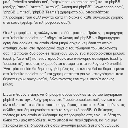
μας”, “rebetiko.sealabs.net”, “http://rebetiko.sealabs.net”) και το phpBB
(εφεξής “αυτοί”, “αυτών”, “αυτούς”, “λογισμικό phpBB”, “www.phpbb.com”,
“phpBB Limited”, “phpBB Teams”) χρησιμοποιούν οποιεσδήποτε
πληροφορίες που συλλέγονται κατά τη διάρκεια κάθε συνεδρίας χρήσης
από εσάς (εφεξής “οι πληροφορίες σας”).
Οι πληροφορίες σας συλλέγονται με δύο τρόπους. Πρώτον, η περιήγηση
στο “rebetiko.sealabs.net” οδηγεί το λογισμικό phpBB να δημιουργήσει
ορισμένα cookies, τα οποία είναι μικρά αρχεία κειμένου τα οποία
αποθηκεύονται στα προσωρινά αρχεία του πλοηγού του υπολογιστή
σας. Τα πρώτα δύο cookies περιέχουν μόνον ένα προσδιοριστικό μέλους
(εφεξής “user-id”) και έναν προσδιοριστικό ανώνυμης συνεδρίας (εφεξής
“session-id”), που σας εκχωρούνται αυτόματα από το λογισμικό phpBB.
Ένα τρίτο cookie θα δημιουργηθεί μόλις έχετε πλοηγηθεί σε θέματα μέσα
στο “rebetiko.sealabs.net” και χρησιμοποιείται για να καταγράφεται ποια
θέματα έχουν αναγνωσθεί, βελτιώνοντας έτσι την εμπειρία σας ως
μέλος.
Είναι πιθανόν επίσης να δημιουργήσουμε cookies εκτός του λογισμικού
phpBB κατά την πλοήγησή σας στο “rebetiko.sealabs.net”, αν και αυτά
είναι έξω από το πεδίο αυτού του εγγράφου, το οποίο καλύπτει μόνον τις
σελίδες που δημιουργούνται από το λογισμικό phpBB. Ο δεύτερος
τρόπος με τον οποίο συλλέγουμε τις πληροφορίες σας είναι με βάση το
υλικό που μας υποβάλετε. Αυτό μπορεί να περιλαμβάνει, και να μην
περιορίζεται σε: δημοσιεύσεις σαν ανώνυμο μέλος (εφεξής “ανώνυμες