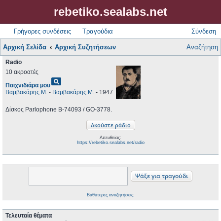
rebetiko.sealabs.net
Γρήγορες συνδέσεις
Τραγούδια
Σύνδεση
Αρχική Σελίδα
Αρχική Συζητήσεων
Αναζήτηση
Radio
10 ακροατές
pageview
Παιχνιδιάρα μου
Βαμβακάρης Μ.
-
Βαμβακάρης Μ.
- 1947
Δίσκος Parlophone B-74093 / GO-3778.
Απευθείας:
https://rebetiko.sealabs.net/radio
Βαθύτερες αναζητήσεις;
Τελευταία θέματα