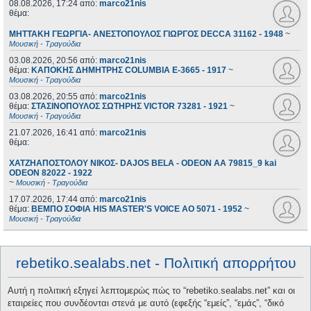
08.08.2026, 17:24
από:
marco21nis
θέμα:
ΜΗΤΤΑΚΗ ΓΕΩΡΓΙΑ- ΑΝΕΣΤΟΠΟΥΛΟΣ ΓΙΩΡΓΟΣ DECCA 31162 - 1948
~
Μουσική - Τραγούδια
03.08.2026, 20:56
από:
marco21nis
θέμα:
ΚΑΠΟΚΗΣ ΔΗΜΗΤΡΗΣ COLUMBIA E-3665 - 1917
~
Μουσική - Τραγούδια
03.08.2026, 20:55
από:
marco21nis
θέμα:
ΣΤΑΣΙΝΟΠΟΥΛΟΣ ΣΩΤΗΡΗΣ VICTOR 73281 - 1921
~
Μουσική - Τραγούδια
21.07.2026, 16:41
από:
marco21nis
θέμα:
ΧΑΤΖΗΑΠΟΣΤΟΛΟΥ ΝΙΚΟΣ- DAJOS BELA - ODEON AA 79815_9 kai
ODEON 82022 - 1922
~
Μουσική - Τραγούδια
17.07.2026, 17:44
από:
marco21nis
θέμα:
ΒΕΜΠΟ ΣΟΦΙΑ HIS MASTER'S VOICE AO 5071 - 1952
~
Μουσική - Τραγούδια
rebetiko.sealabs.net - Πολιτική απορρήτου
Αυτή η πολιτική εξηγεί λεπτομερώς πώς το “rebetiko.sealabs.net” και οι
εταιρείες που συνδέονται στενά με αυτό (εφεξής “εμείς”, “εμάς”, “δικό