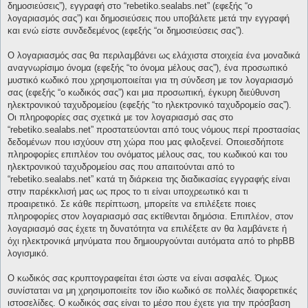
δημοσιεύσεις”), εγγραφή στο “rebetiko.sealabs.net” (εφεξής “ο
λογαριασμός σας”) και δημοσιεύσεις που υποβάλετε μετά την εγγραφή
και ενώ είστε συνδεδεμένος (εφεξής “οι δημοσιεύσεις σας”).
Ο λογαριασμός σας θα περιλαμβάνει ως ελάχιστα στοιχεία ένα μοναδικά
αναγνωρίσιμο όνομα (εφεξής “το όνομα μέλους σας”), ένα προσωπικό
μυστικό κωδικό που χρησιμοποιείται για τη σύνδεση με τον λογαριασμό
σας (εφεξής “ο κωδικός σας”) και μια προσωπική, έγκυρη διεύθυνση
ηλεκτρονικού ταχυδρομείου (εφεξής “το ηλεκτρονικό ταχυδρομείο σας”).
Οι πληροφορίες σας σχετικά με τον λογαριασμό σας στο
“rebetiko.sealabs.net” προστατεύονται από τους νόμους περί προστασίας
δεδομένων που ισχύουν στη χώρα που μας φιλοξενεί. Οποιεσδήποτε
πληροφορίες επιπλέον του ονόματος μέλους σας, του κωδικού και του
ηλεκτρονικού ταχυδρομείου σας που απαιτούνται από το
“rebetiko.sealabs.net” κατά τη διάρκεια της διαδικασίας εγγραφής είναι
στην παρέκκλισή μας ως προς το τι είναι υποχρεωτικό και τι
προαιρετικό. Σε κάθε περίπτωση, μπορείτε να επιλέξετε ποιες
πληροφορίες στον λογαριασμό σας εκτίθενται δημόσια. Επιπλέον, στον
λογαριασμό σας έχετε τη δυνατότητα να επιλέξετε αν θα λαμβάνετε ή
όχι ηλεκτρονικά μηνύματα που δημιουργούνται αυτόματα από το phpBB
λογισμικό.
Ο κωδικός σας κρυπτογραφείται έτσι ώστε να είναι ασφαλές. Όμως
συνίσταται να μη χρησιμοποιείτε τον ίδιο κωδικό σε πολλές διαφορετικές
ιστοσελίδες. Ο κωδικός σας είναι το μέσο που έχετε για την πρόσβαση