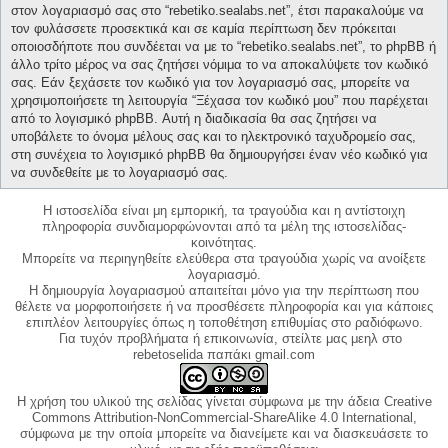
στον λογαριασμό σας στο “rebetiko.sealabs.net”, έτσι παρακαλούμε να
τον φυλάσσετε προσεκτικά και σε καμία περίπτωση δεν πρόκειται
οποιοσδήποτε που συνδέεται να με το “rebetiko.sealabs.net”, το phpBB ή
άλλο τρίτο μέρος να σας ζητήσει νόμιμα το να αποκαλύψετε τον κωδικό
σας. Εάν ξεχάσετε τον κωδικό για τον λογαριασμό σας, μπορείτε να
χρησιμοποιήσετε τη λειτουργία “Ξέχασα τον κωδικό μου” που παρέχεται
από το λογισμικό phpBB. Αυτή η διαδικασία θα σας ζητήσει να
υποβάλετε το όνομα μέλους σας και το ηλεκτρονικό ταχυδρομείο σας,
στη συνέχεια το λογισμικό phpBB θα δημιουργήσει έναν νέο κωδικό για
να συνδεθείτε με το λογαριασμό σας.
Η ιστοσελίδα είναι μη εμπορική, τα τραγούδια και η αντίστοιχη
πληροφορία συνδιαμορφώνονται από τα μέλη της ιστοσελίδας-
κοινότητας.
Μπορείτε να περιηγηθείτε ελεύθερα στα τραγούδια χωρίς να ανοίξετε
λογαριασμό.
Η δημιουργία λογαριασμού απαιτείται μόνο για την περίπτωση που
θέλετε να μορφοποιήσετε ή να προσθέσετε πληροφορία και για κάποιες
επιπλέον λειτουργίες όπως η τοποθέτηση επιθυμίας στο ραδιόφωνο.
Για τυχόν προβλήματα ή επικοινωνία, στείλτε μας μεηλ στο
rebetoselida παπάκι gmail.com
Η χρήση του υλικού της σελίδας γίνεται σύμφωνα με την άδεια Creative
Commons Attribution-NonCommercial-ShareAlike 4.0 International,
σύμφωνα με την οποία μπορείτε να διανείμετε και να διασκευάσετε το