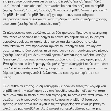
εταιρείες που συνδέονται στενά με αυτό (εφεξής “εμείς”, “εμάς”, “δικό
μας”, “rebetiko.sealabs.net”, “http://rebetiko.sealabs.net”) και το phpBB
(εφεξής “αυτοί”, “αυτών”, “αυτούς”, “λογισμικό phpBB”, “www.phpbb.com”,
“phpBB Limited”, “phpBB Teams”) χρησιμοποιούν οποιεσδήποτε
πληροφορίες που συλλέγονται κατά τη διάρκεια κάθε συνεδρίας χρήσης
από εσάς (εφεξής “οι πληροφορίες σας”).
Οι πληροφορίες σας συλλέγονται με δύο τρόπους. Πρώτον, η περιήγηση
στο “rebetiko.sealabs.net” οδηγεί το λογισμικό phpBB να δημιουργήσει
ορισμένα cookies, τα οποία είναι μικρά αρχεία κειμένου τα οποία
αποθηκεύονται στα προσωρινά αρχεία του πλοηγού του υπολογιστή
σας. Τα πρώτα δύο cookies περιέχουν μόνον ένα προσδιοριστικό μέλους
(εφεξής “user-id”) και έναν προσδιοριστικό ανώνυμης συνεδρίας (εφεξής
“session-id”), που σας εκχωρούνται αυτόματα από το λογισμικό phpBB.
Ένα τρίτο cookie θα δημιουργηθεί μόλις έχετε πλοηγηθεί σε θέματα μέσα
στο “rebetiko.sealabs.net” και χρησιμοποιείται για να καταγράφεται ποια
θέματα έχουν αναγνωσθεί, βελτιώνοντας έτσι την εμπειρία σας ως
μέλος.
Είναι πιθανόν επίσης να δημιουργήσουμε cookies εκτός του λογισμικού
phpBB κατά την πλοήγησή σας στο “rebetiko.sealabs.net”, αν και αυτά
είναι έξω από το πεδίο αυτού του εγγράφου, το οποίο καλύπτει μόνον τις
σελίδες που δημιουργούνται από το λογισμικό phpBB. Ο δεύτερος
τρόπος με τον οποίο συλλέγουμε τις πληροφορίες σας είναι με βάση το
υλικό που μας υποβάλετε. Αυτό μπορεί να περιλαμβάνει, και να μην