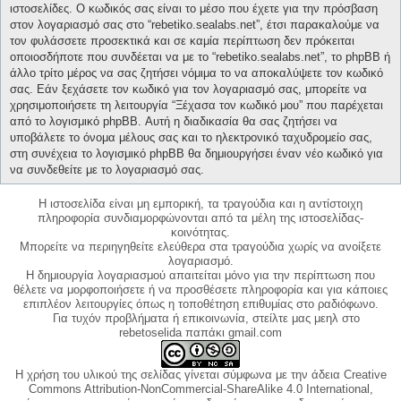
ιστοσελίδες. Ο κωδικός σας είναι το μέσο που έχετε για την πρόσβαση
στον λογαριασμό σας στο “rebetiko.sealabs.net”, έτσι παρακαλούμε να
τον φυλάσσετε προσεκτικά και σε καμία περίπτωση δεν πρόκειται
οποιοσδήποτε που συνδέεται να με το “rebetiko.sealabs.net”, το phpBB ή
άλλο τρίτο μέρος να σας ζητήσει νόμιμα το να αποκαλύψετε τον κωδικό
σας. Εάν ξεχάσετε τον κωδικό για τον λογαριασμό σας, μπορείτε να
χρησιμοποιήσετε τη λειτουργία “Ξέχασα τον κωδικό μου” που παρέχεται
από το λογισμικό phpBB. Αυτή η διαδικασία θα σας ζητήσει να
υποβάλετε το όνομα μέλους σας και το ηλεκτρονικό ταχυδρομείο σας,
στη συνέχεια το λογισμικό phpBB θα δημιουργήσει έναν νέο κωδικό για
να συνδεθείτε με το λογαριασμό σας.
Η ιστοσελίδα είναι μη εμπορική, τα τραγούδια και η αντίστοιχη
πληροφορία συνδιαμορφώνονται από τα μέλη της ιστοσελίδας-
κοινότητας.
Μπορείτε να περιηγηθείτε ελεύθερα στα τραγούδια χωρίς να ανοίξετε
λογαριασμό.
Η δημιουργία λογαριασμού απαιτείται μόνο για την περίπτωση που
θέλετε να μορφοποιήσετε ή να προσθέσετε πληροφορία και για κάποιες
επιπλέον λειτουργίες όπως η τοποθέτηση επιθυμίας στο ραδιόφωνο.
Για τυχόν προβλήματα ή επικοινωνία, στείλτε μας μεηλ στο
rebetoselida παπάκι gmail.com
Η χρήση του υλικού της σελίδας γίνεται σύμφωνα με την άδεια Creative
Commons Attribution-NonCommercial-ShareAlike 4.0 International,