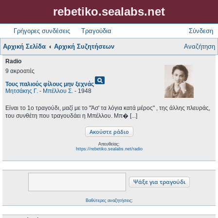
rebetiko.sealabs.net
Γρήγορες συνδέσεις
Τραγούδια
Σύνδεση
Αρχική Σελίδα
Αρχική Συζητήσεων
Αναζήτηση
Radio
9 ακροατές
pageview
Τους παλιούς φίλους μην ξεχνάς
Μητσάκης Γ.
-
Μπέλλου Σ.
- 1948
Είναι το 1ο τραγούδι, μαζί με το "Άσ' τα λόγια κατά μέρος" , της άλλης πλευράς,
του συνθέτη που τραγουδάει η Μπέλλου. Μπ� [...]
Απευθείας:
https://rebetiko.sealabs.net/radio
Βαθύτερες αναζητήσεις;