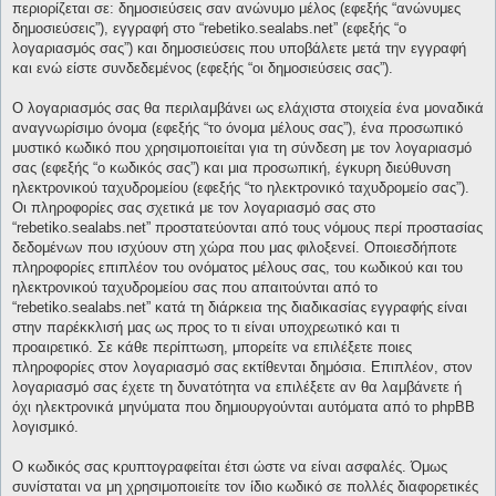
περιορίζεται σε: δημοσιεύσεις σαν ανώνυμο μέλος (εφεξής “ανώνυμες
δημοσιεύσεις”), εγγραφή στο “rebetiko.sealabs.net” (εφεξής “ο
λογαριασμός σας”) και δημοσιεύσεις που υποβάλετε μετά την εγγραφή
και ενώ είστε συνδεδεμένος (εφεξής “οι δημοσιεύσεις σας”).
Ο λογαριασμός σας θα περιλαμβάνει ως ελάχιστα στοιχεία ένα μοναδικά
αναγνωρίσιμο όνομα (εφεξής “το όνομα μέλους σας”), ένα προσωπικό
μυστικό κωδικό που χρησιμοποιείται για τη σύνδεση με τον λογαριασμό
σας (εφεξής “ο κωδικός σας”) και μια προσωπική, έγκυρη διεύθυνση
ηλεκτρονικού ταχυδρομείου (εφεξής “το ηλεκτρονικό ταχυδρομείο σας”).
Οι πληροφορίες σας σχετικά με τον λογαριασμό σας στο
“rebetiko.sealabs.net” προστατεύονται από τους νόμους περί προστασίας
δεδομένων που ισχύουν στη χώρα που μας φιλοξενεί. Οποιεσδήποτε
πληροφορίες επιπλέον του ονόματος μέλους σας, του κωδικού και του
ηλεκτρονικού ταχυδρομείου σας που απαιτούνται από το
“rebetiko.sealabs.net” κατά τη διάρκεια της διαδικασίας εγγραφής είναι
στην παρέκκλισή μας ως προς το τι είναι υποχρεωτικό και τι
προαιρετικό. Σε κάθε περίπτωση, μπορείτε να επιλέξετε ποιες
πληροφορίες στον λογαριασμό σας εκτίθενται δημόσια. Επιπλέον, στον
λογαριασμό σας έχετε τη δυνατότητα να επιλέξετε αν θα λαμβάνετε ή
όχι ηλεκτρονικά μηνύματα που δημιουργούνται αυτόματα από το phpBB
λογισμικό.
Ο κωδικός σας κρυπτογραφείται έτσι ώστε να είναι ασφαλές. Όμως
συνίσταται να μη χρησιμοποιείτε τον ίδιο κωδικό σε πολλές διαφορετικές