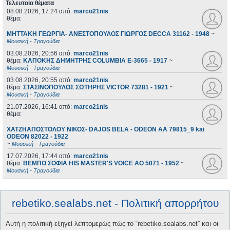
Τελευταία θέματα
08.08.2026, 17:24
από:
marco21nis
θέμα:
ΜΗΤΤΑΚΗ ΓΕΩΡΓΙΑ- ΑΝΕΣΤΟΠΟΥΛΟΣ ΓΙΩΡΓΟΣ DECCA 31162 - 1948
~
Μουσική - Τραγούδια
03.08.2026, 20:56
από:
marco21nis
θέμα:
ΚΑΠΟΚΗΣ ΔΗΜΗΤΡΗΣ COLUMBIA E-3665 - 1917
~
Μουσική - Τραγούδια
03.08.2026, 20:55
από:
marco21nis
θέμα:
ΣΤΑΣΙΝΟΠΟΥΛΟΣ ΣΩΤΗΡΗΣ VICTOR 73281 - 1921
~
Μουσική - Τραγούδια
21.07.2026, 16:41
από:
marco21nis
θέμα:
ΧΑΤΖΗΑΠΟΣΤΟΛΟΥ ΝΙΚΟΣ- DAJOS BELA - ODEON AA 79815_9 kai
ODEON 82022 - 1922
~
Μουσική - Τραγούδια
17.07.2026, 17:44
από:
marco21nis
θέμα:
ΒΕΜΠΟ ΣΟΦΙΑ HIS MASTER'S VOICE AO 5071 - 1952
~
Μουσική - Τραγούδια
rebetiko.sealabs.net - Πολιτική απορρήτου
Αυτή η πολιτική εξηγεί λεπτομερώς πώς το “rebetiko.sealabs.net” και οι