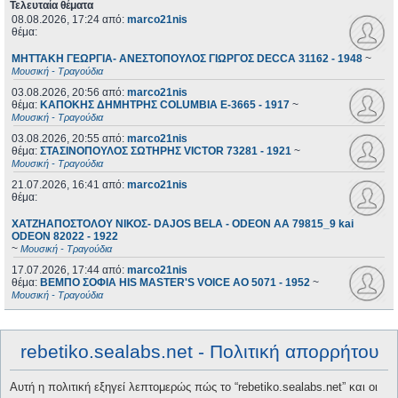
Τελευταία θέματα
08.08.2026, 17:24
από:
marco21nis
θέμα:
ΜΗΤΤΑΚΗ ΓΕΩΡΓΙΑ- ΑΝΕΣΤΟΠΟΥΛΟΣ ΓΙΩΡΓΟΣ DECCA 31162 - 1948
~
Μουσική - Τραγούδια
03.08.2026, 20:56
από:
marco21nis
θέμα:
ΚΑΠΟΚΗΣ ΔΗΜΗΤΡΗΣ COLUMBIA E-3665 - 1917
~
Μουσική - Τραγούδια
03.08.2026, 20:55
από:
marco21nis
θέμα:
ΣΤΑΣΙΝΟΠΟΥΛΟΣ ΣΩΤΗΡΗΣ VICTOR 73281 - 1921
~
Μουσική - Τραγούδια
21.07.2026, 16:41
από:
marco21nis
θέμα:
ΧΑΤΖΗΑΠΟΣΤΟΛΟΥ ΝΙΚΟΣ- DAJOS BELA - ODEON AA 79815_9 kai
ODEON 82022 - 1922
~
Μουσική - Τραγούδια
17.07.2026, 17:44
από:
marco21nis
θέμα:
ΒΕΜΠΟ ΣΟΦΙΑ HIS MASTER'S VOICE AO 5071 - 1952
~
Μουσική - Τραγούδια
rebetiko.sealabs.net - Πολιτική απορρήτου
Αυτή η πολιτική εξηγεί λεπτομερώς πώς το “rebetiko.sealabs.net” και οι