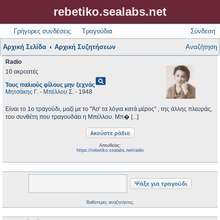
rebetiko.sealabs.net
Γρήγορες συνδέσεις
Τραγούδια
Σύνδεση
Αρχική Σελίδα
Αρχική Συζητήσεων
Αναζήτηση
Radio
10 ακροατές
pageview
Τους παλιούς φίλους μην ξεχνάς
Μητσάκης Γ.
-
Μπέλλου Σ.
- 1948
Είναι το 1ο τραγούδι, μαζί με το "Άσ' τα λόγια κατά μέρος" , της άλλης πλευράς,
του συνθέτη που τραγουδάει η Μπέλλου. Μπ� [...]
Απευθείας:
https://rebetiko.sealabs.net/radio
Βαθύτερες αναζητήσεις;