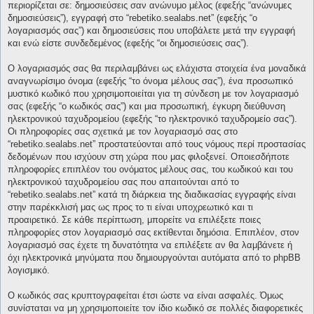
περιορίζεται σε: δημοσιεύσεις σαν ανώνυμο μέλος (εφεξής “ανώνυμες
δημοσιεύσεις”), εγγραφή στο “rebetiko.sealabs.net” (εφεξής “ο
λογαριασμός σας”) και δημοσιεύσεις που υποβάλετε μετά την εγγραφή
και ενώ είστε συνδεδεμένος (εφεξής “οι δημοσιεύσεις σας”).
Ο λογαριασμός σας θα περιλαμβάνει ως ελάχιστα στοιχεία ένα μοναδικά
αναγνωρίσιμο όνομα (εφεξής “το όνομα μέλους σας”), ένα προσωπικό
μυστικό κωδικό που χρησιμοποιείται για τη σύνδεση με τον λογαριασμό
σας (εφεξής “ο κωδικός σας”) και μια προσωπική, έγκυρη διεύθυνση
ηλεκτρονικού ταχυδρομείου (εφεξής “το ηλεκτρονικό ταχυδρομείο σας”).
Οι πληροφορίες σας σχετικά με τον λογαριασμό σας στο
“rebetiko.sealabs.net” προστατεύονται από τους νόμους περί προστασίας
δεδομένων που ισχύουν στη χώρα που μας φιλοξενεί. Οποιεσδήποτε
πληροφορίες επιπλέον του ονόματος μέλους σας, του κωδικού και του
ηλεκτρονικού ταχυδρομείου σας που απαιτούνται από το
“rebetiko.sealabs.net” κατά τη διάρκεια της διαδικασίας εγγραφής είναι
στην παρέκκλισή μας ως προς το τι είναι υποχρεωτικό και τι
προαιρετικό. Σε κάθε περίπτωση, μπορείτε να επιλέξετε ποιες
πληροφορίες στον λογαριασμό σας εκτίθενται δημόσια. Επιπλέον, στον
λογαριασμό σας έχετε τη δυνατότητα να επιλέξετε αν θα λαμβάνετε ή
όχι ηλεκτρονικά μηνύματα που δημιουργούνται αυτόματα από το phpBB
λογισμικό.
Ο κωδικός σας κρυπτογραφείται έτσι ώστε να είναι ασφαλές. Όμως
συνίσταται να μη χρησιμοποιείτε τον ίδιο κωδικό σε πολλές διαφορετικές