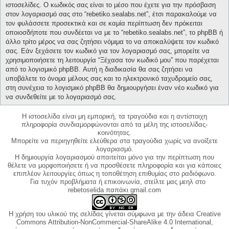
ιστοσελίδες. Ο κωδικός σας είναι το μέσο που έχετε για την πρόσβαση
στον λογαριασμό σας στο “rebetiko.sealabs.net”, έτσι παρακαλούμε να
τον φυλάσσετε προσεκτικά και σε καμία περίπτωση δεν πρόκειται
οποιοσδήποτε που συνδέεται να με το “rebetiko.sealabs.net”, το phpBB ή
άλλο τρίτο μέρος να σας ζητήσει νόμιμα το να αποκαλύψετε τον κωδικό
σας. Εάν ξεχάσετε τον κωδικό για τον λογαριασμό σας, μπορείτε να
χρησιμοποιήσετε τη λειτουργία “Ξέχασα τον κωδικό μου” που παρέχεται
από το λογισμικό phpBB. Αυτή η διαδικασία θα σας ζητήσει να
υποβάλετε το όνομα μέλους σας και το ηλεκτρονικό ταχυδρομείο σας,
στη συνέχεια το λογισμικό phpBB θα δημιουργήσει έναν νέο κωδικό για
να συνδεθείτε με το λογαριασμό σας.
Η ιστοσελίδα είναι μη εμπορική, τα τραγούδια και η αντίστοιχη
πληροφορία συνδιαμορφώνονται από τα μέλη της ιστοσελίδας-
κοινότητας.
Μπορείτε να περιηγηθείτε ελεύθερα στα τραγούδια χωρίς να ανοίξετε
λογαριασμό.
Η δημιουργία λογαριασμού απαιτείται μόνο για την περίπτωση που
θέλετε να μορφοποιήσετε ή να προσθέσετε πληροφορία και για κάποιες
επιπλέον λειτουργίες όπως η τοποθέτηση επιθυμίας στο ραδιόφωνο.
Για τυχόν προβλήματα ή επικοινωνία, στείλτε μας μεηλ στο
rebetoselida παπάκι gmail.com
Η χρήση του υλικού της σελίδας γίνεται σύμφωνα με την άδεια Creative
Commons Attribution-NonCommercial-ShareAlike 4.0 International,